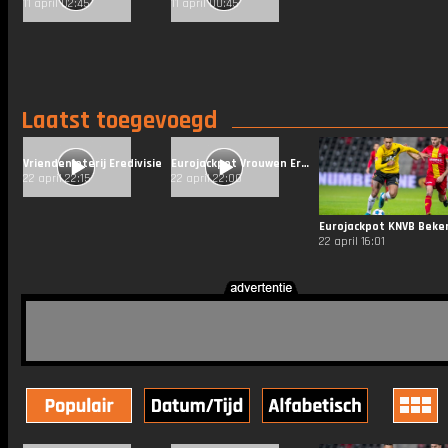
11 april 02:45
11 april 00:45
Laatst toegevoegd
Vriendenloterij Eredivisie
Eurojackpot Vrouwen Eredivisie
22 april 22:15
22 april 22:00
Eurojackpot KNVB Beke
22 april 16:01