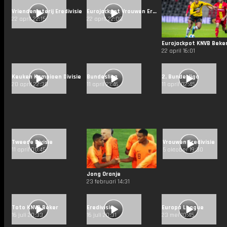
Vriendenloterij Eredivisie
Eurojackpot Vrouwen Eredivisie
22 april 22:15
22 april 22:00
Eurojackpot KNVB Beke
22 april 16:01
Keuken Kampioen Divisie
Bundesliga
2. Bundesliga
20 april 22:30
11 april 21:46
11 april 02:45
Tweede Divisie
Vrouwen Eredivisie
11 april 00:45
5 oktober 19:30
Jong Oranje
23 februari 14:31
Toto KNVB Beker
Eredivisie
Europa League
16 juli 20:33
16 juli 20:31
23 mei 10:45