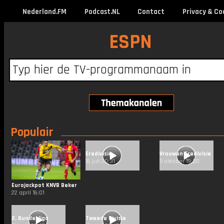
Nederland.FM
Podcast.NL
Contact
Privacy & Co
ESPN
Populair
Eredivisie
Vrouwen Eredivisie
16 juli 20:31
5 oktober 19:30
Eurojackpot KNVB Beker
22 april 16:01
2. Bundesliga
Tweede Divisie