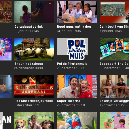
De cadeaufabriek
Raad eens wat ik doe
18 januari 08:45
14 januari 07:35
7 januari 07:45
Shaun het schaap
Pol de Piratenmuis
Zappsport The Ba
25 december 08:10
22 december 10:25
20 december 08:40
Het Sinterklaasjournaal
Super surprise
Enkeltje Verweggi
5 december 17:40
29 november 19:50
15 november 17:25