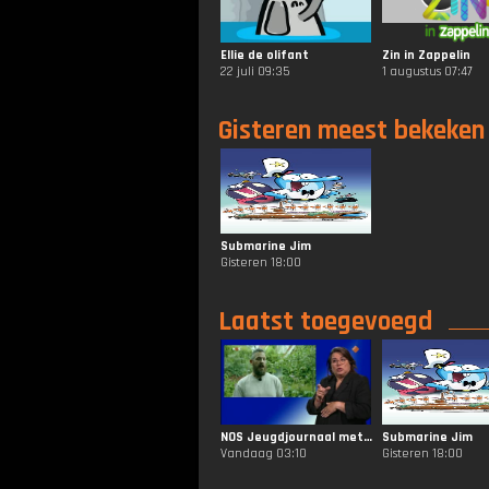
Ellie de olifant
Zin in Zappelin
22 juli 09:35
1 augustus 07:47
Gisteren meest bekeken
Submarine Jim
Gisteren 18:00
Laatst toegevoegd
NOS Jeugdjournaal met Gebarentaal
Submarine Jim
Vandaag 03:10
Gisteren 18:00