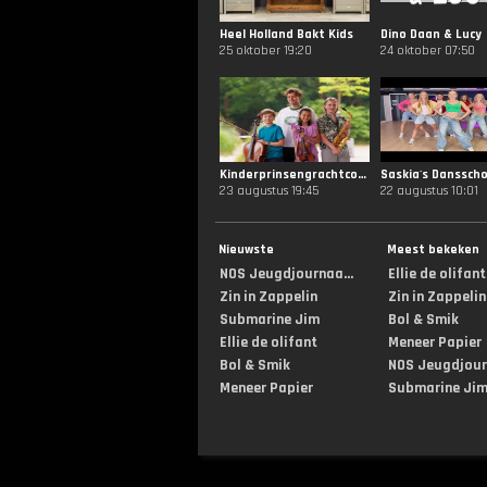
Heel Holland Bakt Kids
Dino Daan & Lucy
25 oktober 19:20
24 oktober 07:50
Kinderprinsengrachtconcert
Saskia's Dansscho
23 augustus 19:45
22 augustus 10:01
Nieuwste
Meest bekeken
NOS Jeugdjournaa...
Ellie de olifant
Zin in Zappelin
Zin in Zappelin
Submarine Jim
Bol & Smik
Ellie de olifant
Meneer Papier
Bol & Smik
NOS Jeugdjourn
Meneer Papier
Submarine Ji