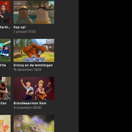
De Intocht van Sinterklaas
Kop op!
2 januari 17:20
ttle
Grizzy en de lemmingen
19 december 14:25
stan
Brandweerman Sam
4 november 08:50