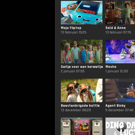
Mojo Fliptop
Saïd & Anna
13 februari 15:25
13 februari 07:15
Geitje voor een karweitje
Masha
2 januari 07:05
1 januari 12:00
Beestenbrigade battle
Agent Binky
13 december 08:20
9 december 07:40