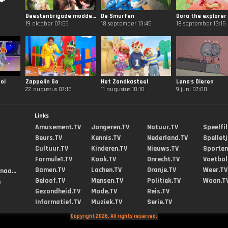
Beestenbrigade modderrace
De Smurfen
Dora the explorer
19 oktober 07:55
18 september 13:45
18 september 13:15
ol
Zappelin Go
Het Zandkasteel
Lena's Dieren
22 augustus 07:15
11 augustus 10:10
9 juni 07:00
Links
Amusement.TV
Jongeren.TV
Natuur.TV
Speelfi
Beurs.TV
Kennis.TV
Nederland.TV
Spellet
Cultuur.TV
Kinderen.TV
Nieuws.TV
Sporten
Formule1.TV
Kook.TV
Onrecht.TV
Voetbal
Gamen.TV
Lachen.TV
Oranje.TV
Weer.TV
aa...
Geloof.TV
Mensen.TV
Politiek.TV
Woon.T
m
Gezondheid.TV
Mode.TV
Reis.TV
Informatief.TV
Muziek.TV
Serie.TV
Copyright 2026. All rights reserved.