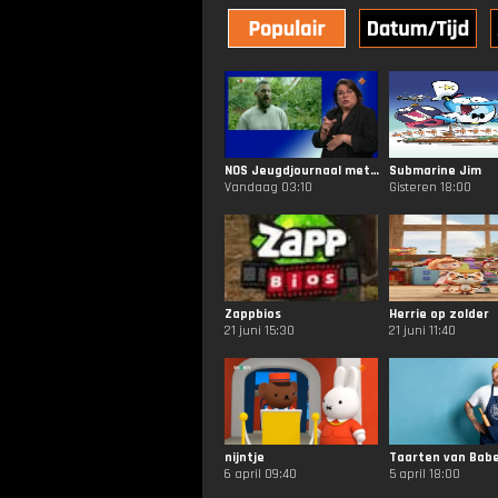
NOS Jeugdjournaal met Gebarentaal
Submarine Jim
Vandaag 03:10
Gisteren 18:00
Zappbios
Herrie op zolder
21 juni 15:30
21 juni 11:40
nijntje
Taarten van Babe
6 april 09:40
5 april 18:00