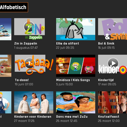
Zin in Zappelin
Ellie de olifant
Bol & Smik
1 augustus 07:47
22 juli 09:35
16 juli 09:15
Ta-daaa!
Minidisco | Kids Songs
Kindertijd
19 juni 07:00
5 juni 15:00
17 mei 09:05
l
Kinderen voor Kinderen
Dans mee met ZuZu
Knutselfeest
27 maart 17:26
26 maart 12:45
26 maart 12:00