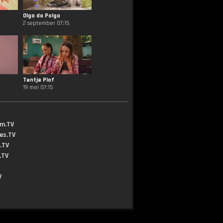
Olga da Polga
2 september 07:15
Tentje Plof
19 mei 07:15
lm.TV
jes.TV
.TV
.TV
V