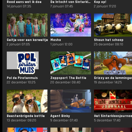
Raad eens wat ik doe
De Intocht van Sinterklaas
Kop op!
14 januari 07:35
7 januari 07:45
2 januari 17:20
Geitje voor een karweitje
Masha
Shaun het schaap
2 januari 07:05
1 januari 12:00
25 december 08:10
Pol de Piratenmuis
Zappsport The Battle
Grizzy en de lemminge
22 december 10:25
20 december 08:40
19 december 14:25
Beestenbrigade battle
Agent Binky
Het Sinterklaasjournaa
13 december 08:20
9 december 07:40
5 december 17:40