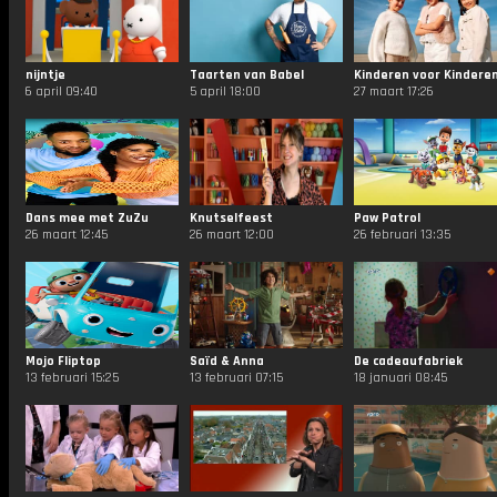
nijntje
Taarten van Babel
Kinderen voor Kindere
6 april 09:40
5 april 18:00
27 maart 17:26
Dans mee met ZuZu
Knutselfeest
Paw Patrol
26 maart 12:45
26 maart 12:00
26 februari 13:35
Mojo Fliptop
Saïd & Anna
De cadeaufabriek
13 februari 15:25
13 februari 07:15
18 januari 08:45