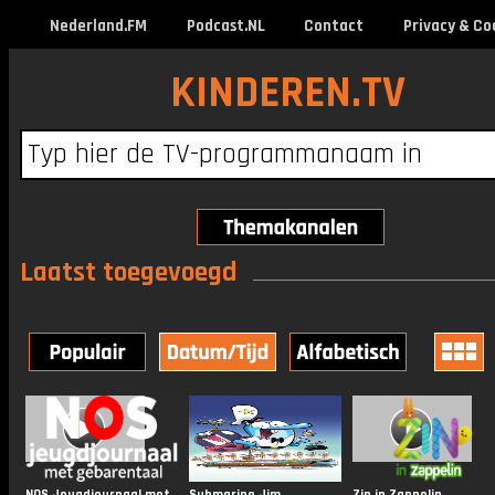
Nederland.FM
Podcast.NL
Contact
Privacy & Co
KINDEREN.TV
Laatst toegevoegd
NOS Jeugdjournaal met Gebarentaal
Submarine Jim
Zin in Zappelin