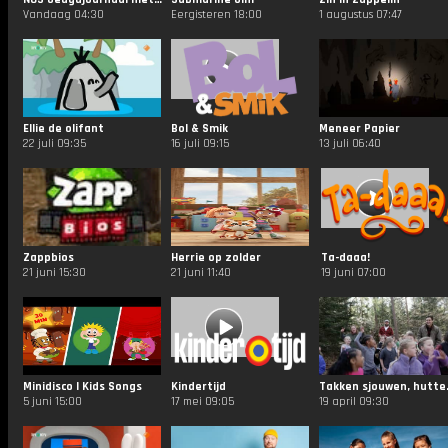
Vandaag 04:30
Eergisteren 18:00
1 augustus 07:47
Ellie de olifant
Bol & Smik
Meneer Papier
22 juli 09:35
16 juli 09:15
13 juli 06:40
Zappbios
Herrie op zolder
Ta-daaa!
21 juni 15:30
21 juni 11:40
19 juni 07:00
Minidisco | Kids Songs
Kindertijd
Takken 
5 juni 15:00
17 mei 09:05
19 april 09:30