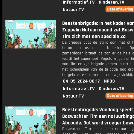
Informatief.TV
Kinderen.TV
Natuur.TV
Beestenbrigade: In het kader va
Zappelin Natuurmaand zet Bosw
Tim zich met een speciale Za
De brigade gaat de strijd aan met al h
beton en asfalt in Nederland. 
zomerdagen brandt de zon er de hele 
wordt het superheet. Vogels krijgen er h
van. Tim en zijn brigade komen in actie
het schoolplein van de brigade nog gr
hergebruikte struiken uit een wijk vlakbij.
04-05-2024 08:17
NPO3
Informatief.TV
Kinderen.TV
Natuur.TV
Beestenbrigade: Vandaag speelt
Boswachter Tim een natuurbingo
Abcoude. Dat werd vroeger bew
Boswachter Tim speelt een natuurbing