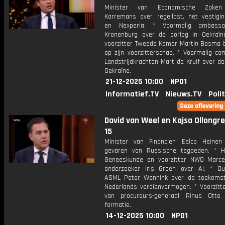
Minister van Economische Zaken
Karremans over regellast, het vestigin
en Nexperia. * Voormalig ambass
Kronenburg over de oorlog in Oekraïn
voorzitter Tweede Kamer Martin Bosma bl
op zijn voorzitterschap. * Voormalig c
Landstrijdkrachten Mart de Kruif over de
Oekraïne.
21-12-2025 10:00
NPO1
Informatief.TV
Nieuws.TV
Poli
David van Weel en Kajsa Ollongren
15
Minister van Financiën Eelco Heine
gevaren van Russische tegoeden. * H
Geneeskunde en voorzitter NWO Marce
onderzoeker Iris Groen over AI. * O
ASML Peter Wennink over de toekoms
Nederlands verdienvermogen. * Voorzitte
van procureurs-generaal Rinus Otte
formatie.
14-12-2025 10:00
NPO1