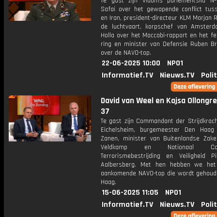
Te gast zijn Vlaams parlementslid N
Safai over het gewapende conflict tuss
en Iran, president-directeur KLM Marjan R
de luchtvaart, korpschef van Amster
Holla over het Maccabi-rapport en het f
ring en minister van Defensie Ruben B
over de NAVO-top.
22-06-2025 10:00
NPO1
Informatief.TV
Nieuws.TV
Poli
David van Weel en Kajsa Ollongren
37
Te gast zijn Commandant der Strijdkrac
Eichelsheim, burgemeester Den Haag
Zanen, minister van Buitenlandse Zak
Veldkamp en Nationaal Coör
Terrorismebestrijding en Veiligheid Pi
Aalbersberg. Met hen hebben we het
aankomende NAVO-top die wordt gehoud
Haag.
15-06-2025 11:05
NPO1
Informatief.TV
Nieuws.TV
Poli