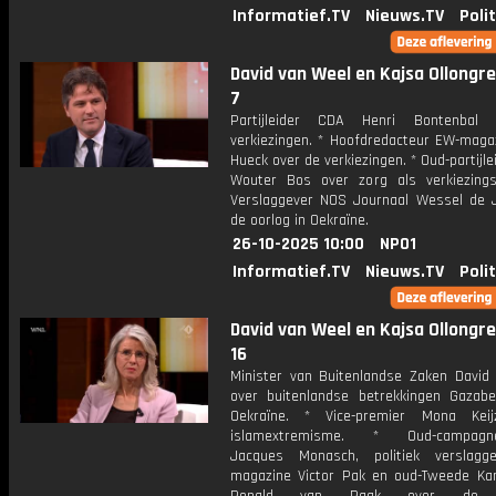
Informatief.TV
Nieuws.TV
Poli
David van Weel en Kajsa Ollongren
7
Partijleider CDA Henri Bontenbal
verkiezingen. * Hoofdredacteur EW-magaz
Hueck over de verkiezingen. * Oud-partijl
Wouter Bos over zorg als verkiezing
Verslaggever NOS Journaal Wessel de 
de oorlog in Oekraïne.
26-10-2025 10:00
NPO1
Informatief.TV
Nieuws.TV
Poli
David van Weel en Kajsa Ollongren
16
Minister van Buitenlandse Zaken David
over buitenlandse betrekkingen Gazab
Oekraïne. * Vice-premier Mona Keij
islamextremisme. * Oud-campagne
Jacques Monasch, politiek verslagg
magazine Victor Pak en oud-Tweede Ka