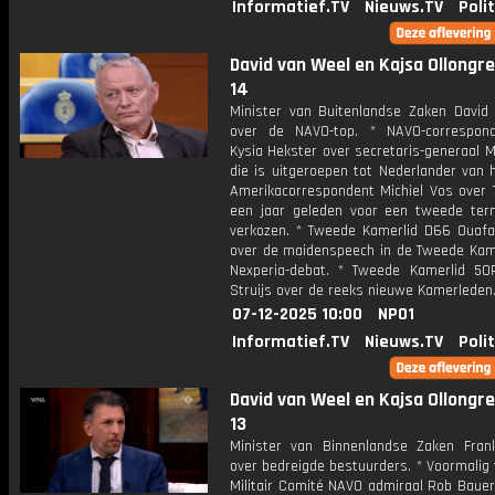
Informatief.TV
Nieuws.TV
Poli
David van Weel en Kajsa Ollongren
14
Minister van Buitenlandse Zaken David
over de NAVO-top. * NAVO-correspon
Kysia Hekster over secretaris-generaal 
die is uitgeroepen tot Nederlander van h
Amerikacorrespondent Michiel Vos over 
een jaar geleden voor een tweede ter
verkozen. * Tweede Kamerlid D66 Ouafa
over de maidenspeech in de Tweede Kame
Nexperia-debat. * Tweede Kamerlid 5
Struijs over de reeks nieuwe Kamerleden
07-12-2025 10:00
NPO1
Informatief.TV
Nieuws.TV
Poli
David van Weel en Kajsa Ollongren
13
Minister van Binnenlandse Zaken Frank
over bedreigde bestuurders. * Voormalig 
Militair Comité NAVO admiraal Rob Bauer