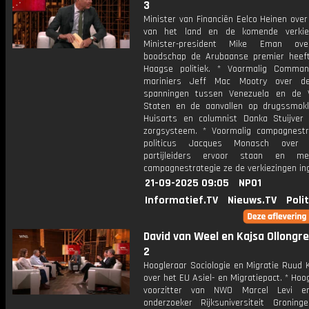
3
Minister van Financiën Eelco Heinen ove
van het land en de komende verkiez
Minister-president Mike Eman ov
boodschap de Arubaanse premier heef
Haagse politiek. * Voormalig Comma
mariniers Jeff Mac Mootry over de
spanningen tussen Venezuela en de 
Staten en de aanvallen op drugssmokk
Huisarts en columnist Danka Stuijver
zorgsysteem. * Voormalig campagnest
politicus Jacques Monasch over
partijleiders ervoor staan en m
campagnestrategie ze de verkiezingen in
21-09-2025 09:05
NPO1
Informatief.TV
Nieuws.TV
Poli
David van Weel en Kajsa Ollongren
2
Hoogleraar Sociologie en Migratie Ruud
over het EU Asiel- en Migratiepact. * Hoo
voorzitter van NWO Marcel Levi e
onderzoeker Rijksuniversiteit Gronin