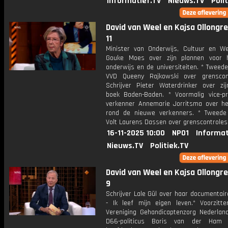
Informatief.TV
Nieuws.TV
Poli
David van Weel en Kajsa Ollongren
11
Minister van Onderwijs, Cultuur en W
Gouke Moes over zijn plannen voor 
onderwijs en de universiteiten. * Tweed
VVD Queeny Rajkowski over grenscon
Schrijver Pieter Waterdrinker over zi
boek Baden-Baden. * Voormalig vice-p
verkenner Annemarie Jorritsma over h
rond de nieuwe verkenners. * Tweede
Volt Laurens Dassen over grenscontroles
16-11-2025 10:00
NPO1
Informat
Nieuws.TV
Politiek.TV
David van Weel en Kajsa Ollongren
9
Schrijver Lale Gül over haar documentair
- Ik leef mijn eigen leven.* Voorzitt
Vereniging Gehandicaptenzorg Nederlan
D66-politicus Boris van der Ham