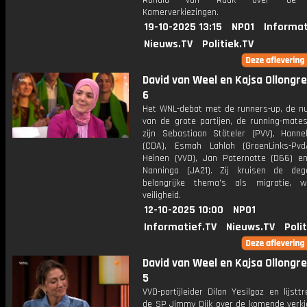
Ronald van Raak over de T
Kamerverkiezingen.
19-10-2025 13:15
NPO1
Informat
Nieuws.TV
Politiek.TV
David van Weel en Kajsa Ollongren
6
Het WNL-debat met de runners-up, de 
van de grote partijen, de running-mates
zijn Sebastiaan Stöteler (PVV), Hann
(CDA), Esmah Lahlah (GroenLinks-Pvd
Heinen (VVD), Jan Paternotte (D66) e
Nanninga (JA21). Zij kruisen de de
belangrijke thema's als migratie, 
veiligheid.
12-10-2025 10:00
NPO1
Informatief.TV
Nieuws.TV
Poli
David van Weel en Kajsa Ollongren
5
VVD-partijleider Dilan Yesilgoz en lijstt
de SP Jimmy Dijk over de komende verkie