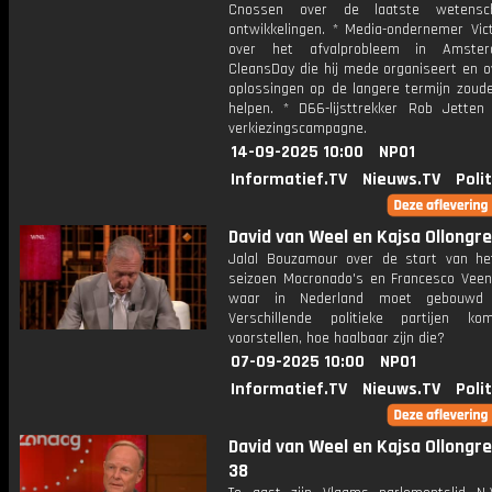
Cnossen over de laatste wetenscha
ontwikkelingen. * Media-ondernemer Vic
over het afvalprobleem in Amste
CleansDay die hij mede organiseert en o
oplossingen op de langere termijn zoud
helpen. * D66-lijsttrekker Rob Jetten 
verkiezingscampagne.
14-09-2025 10:00
NPO1
Informatief.TV
Nieuws.TV
Poli
David van Weel en Kajsa Ollongren
Jalal Bouzamour over de start van h
seizoen Mocronado's en Francesco Veen
waar in Nederland moet gebouwd
Verschillende politieke partijen k
voorstellen, hoe haalbaar zijn die?
07-09-2025 10:00
NPO1
Informatief.TV
Nieuws.TV
Poli
David van Weel en Kajsa Ollongren
38