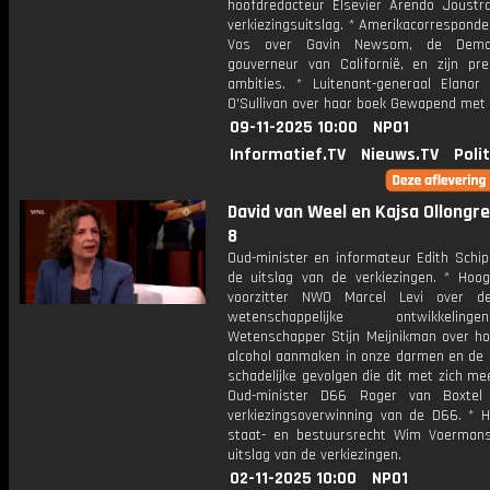
hoofdredacteur Elsevier Arendo Joustr
verkiezingsuitslag. * Amerikacorresponde
Vos over Gavin Newsom, de Democ
gouverneur van Californië, en zijn pres
ambities. * Luitenant-generaal Elanor 
O'Sullivan over haar boek Gewapend met 
09-11-2025 10:00
NPO1
Informatief.TV
Nieuws.TV
Poli
David van Weel en Kajsa Ollongren
8
Oud-minister en informateur Edith Schip
de uitslag van de verkiezingen. * Hoog
voorzitter NWO Marcel Levi over de
wetenschappelijke ontwikkeli
Wetenschapper Stijn Meijnikman over hoe
alcohol aanmaken in onze darmen en de
schadelijke gevolgen die dit met zich me
Oud-minister D66 Roger van Boxtel
verkiezingsoverwinning van de D66. * H
staat- en bestuursrecht Wim Voerman
uitslag van de verkiezingen.
02-11-2025 10:00
NPO1