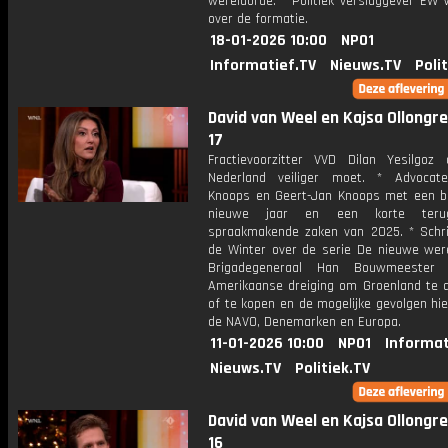
wereldorde. * Politiek verslaggever EW 
over de formatie.
18-01-2026 10:00
NPO1
Informatief.TV
Nieuws.TV
Poli
David van Weel en Kajsa Ollongren
17
Fractievoorzitter VVD Dilan Yesilgoz
Nederland veiliger moet. * Advocat
Knoops en Geert-Jan Knoops met een bl
nieuwe jaar en een korte terug
spraakmakende zaken van 2025. * Schri
de Winter over de serie De nieuwe were
Brigadegeneraal Han Bouwmeester
Amerikaanse dreiging om Groenland te 
of te kopen en de mogelijke gevolgen hi
de NAVO, Denemarken en Europa.
11-01-2026 10:00
NPO1
Informat
Nieuws.TV
Politiek.TV
David van Weel en Kajsa Ollongren
16