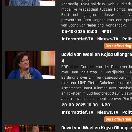
Voormalig PvdA-politicus Rob Oudker
mogelijke vredesdeal tussen Hamas en 
Electoraal geograaf Josse de V
presentator Sam Hagens over een speci
van Stand van Nederland: Aangehaakt.
05-10-2025 10:00
NPO1
Informatief.TV
Nieuws.TV
Poli
David van Weel en Kajsa Ollongren
4
BBB-leider Caroline van der Plas over h
over een asielstop. * Partijleider J
Eerdmans over zijn verkiezingsprogramm
directeur MIVD Pieter Cobelens en projec
Armaments Joost Tuinman over Russisc
en raketten. * Oud-hoofdredacteur Elsev
Joustra over de documentaire over Pim F
28-09-2025 10:00
NPO1
Informatief.TV
Nieuws.TV
Poli
David van Weel en Kajsa Ollongren