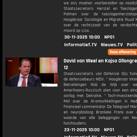
we ons moeten voorbereiden op noodsit
Staatssecretaris Herstel en Toeslag
Palmen over de toeslagenherstelope
Hoogleraar Sociologie en Migratie Ruud
over de rechtszaak van de verdacht
moord op Lisa.
30-11-2025 10:00
NPO1
Informatief.TV
Nieuws.TV
Poli
David van Weel en Kajsa Ollongren
12
Staatssecretaris van Defensie Gijs Tui
de defensiebeurs NIDV. * Hoogleraar Inte
Betrekkingen Rob de Wijk over e
Amerikaans-Russisch plan voor een ein
oorlog met Oekraïne. * Tech-investeerd
Mol over de AI-ontwikkelingen in Ned
Financieel commentator De Telegraaf Mar
en neurobioloog Brankele Frank over 
waarde van alle beleggingen van Ne
huishoudens.
23-11-2025 10:00
NPO1