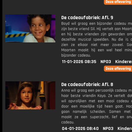
De cadeaufabriek: Afl. 9
Boyd wil graag een bijzonder cadeau m
zijn beste vriend Sil. Hij vertelt aan Maar
en hij beste vrienden zijn geworden om
dezelfde musical speelden. Nu die is a
zien ze elkaar niet meer zoveel. S
Maarten maakt hij een wel heel min
bijzonder cadeau.
11-01-2026 08:35
NPO3
Kindere
De cadeaufabriek: Afl. 8
Anna wil graag een persoonlijk cadeau m
haar beste vriendin Kaya. Ze vertelt da
wil opvrolijken met een mooi cadeau
door een moeilijke tijd heen gaat. Ha
gaan namelijk scheiden. Samen met
maakt ze een superzacht, lief en onve
cadeau.
04-01-2026 08:40
NPO3
Kinder