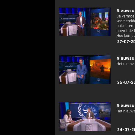
Nieuwsuu
De vermoed
voorbereid
huizen en 
noemt de b
Hoe komt d
27-07-2
Nieuwsuu
Het nieuws
25-07-2
Nieuwsuu
Het nieuws
24-07-2