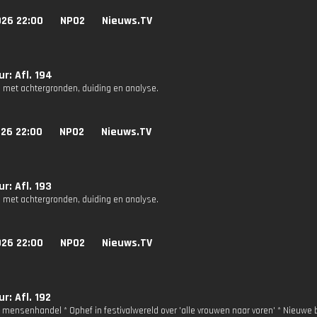
026 22:00
NPO2
Nieuws.TV
r: Afl. 194
 met achtergronden, duiding en analyse.
026 22:00
NPO2
Nieuws.TV
r: Afl. 193
 met achtergronden, duiding en analyse.
026 22:00
NPO2
Nieuws.TV
r: Afl. 192
ie mensenhandel * Ophef in festivalwereld over 'alle vrouwen naar voren' * Nieuwe