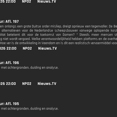
026 22:00
NPO2
Nieuws.TV
r: Afl. 197
n onlangs een grote Duitse order misliep, dreigt opnieuw een tegenvaller. De Be
t alternatieven voor de Nederlandse scheepsbouwer vanwege oplopende koste
. Wat betekent dit voor de toekomst van Damen? * Steeds meer mensen s
g niet wordt vergoed. Welke verantwoordelijkheid hebben platforms en de overheid
 Hoe ver is de ontwikkeling in Veendam en is dit een realistisch vervoermiddel vo
026 22:00
NPO2
Nieuws.TV
r: Afl. 196
 met achtergronden, duiding en analyse.
026 22:00
NPO2
Nieuws.TV
r: Afl. 195
 met achtergronden, duiding en analyse.