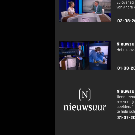
EU-overleg
van André 
03-08-2
Nieuwsuu
Het nieuws
01-08-2
Nieuwsuu
Tienduizen
zeven milj
beelden. * 
te hulp sc
31-07-2