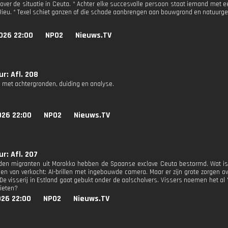
 over de situatie in Ceuta. * Achter elke succesvolle persoon staat iemand met ee
Rieu. * Texel schiet ganzen af die schade aanbrengen aan bouwgrond en natuurg
026 22:00
NPO2
Nieuws.TV
r: Afl. 208
 met achtergronden, duiding en analyse.
026 22:00
NPO2
Nieuws.TV
r: Afl. 207
den migranten uit Marokko hebben de Spaanse exclave Ceuta bestormd. Wat is e
oen van verkocht: AI-brillen met ingebouwde camera. Maar er zijn grote zorgen 
De visserij in Estland gaat gebukt onder de aalscholvers. Vissers noemen het al '
hieten?
026 22:00
NPO2
Nieuws.TV