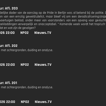
r: Afl. 203
elijke dader van de aanslag op de Pride in Berlijn was al bekend bij de politie. 
en van een ernstig geweldsdelict, maar bleef vrij om een deradicaliseringstraje
voertuigen beklad, onder meer van voorstanders van een opvang voor gevluch
ekladdingen verwerpelijk en onacceptabel. * Komende week wordt het tropisch 
at en wat zijn de gevolgen?
026 22:00
NPO2
Nieuws.TV
r: Afl. 202
 met achtergronden, duiding en analyse.
026 22:00
NPO2
Nieuws.TV
r: Afl. 201
 met achtergronden, duiding en analyse.
026 22:00
NPO2
Nieuws.TV