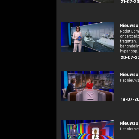
21-07-2
Nieuwsuu
Nadat Dame
onderzoek
fregatten
behandelin
hyperloop.
20-07-2
Nieuwsuu
Het nieuws
19-07-2
Nieuwsuu
Het nieuws