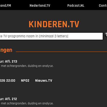
land.FM
Nederland.TV
Podcast.NL
Cont
KINDEREN.TV
ingen
r: Afl. 213
 met achtergronden, duiding en analyse.
026 22:00
NPO2
Nieuws.TV
r: Afl. 212
 met achtergronden, duiding en analyse.