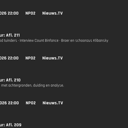
026 22:00
NPO2
Nieuws.TV
r: Afl. 211
od tuinders • Interview Count Binfance • Broer en schoonzus Klibansky
026 22:00
NPO2
Nieuws.TV
r: Afl. 210
 met achtergronden, duiding en analyse.
026 22:00
NPO2
Nieuws.TV
r: Afl. 209