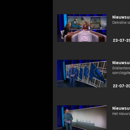
Nieuwsuu
Oekraïne va
23-07-2
Nieuwsuu
Griekenla
aanslagple
22-07-2
Nieuwsuu
Het nieuws