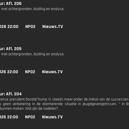
r: Afl. 206
 met achtergronden, duiding en analyse.
026 22:00
NPO2
Nieuws.TV
r: Afl. 205
 met achtergronden, duiding en analyse.
026 22:00
NPO2
Nieuws.TV
r: Afl. 204
anse president Donald Trump is steeds meer onder de indruk van de successen va
 geen verbetering in de alarmerende situatie in jeugdgevangenissen. * In B
 kunnen maken. Wat zijn de nadelen?
026 22:00
NPO2
Nieuws.TV