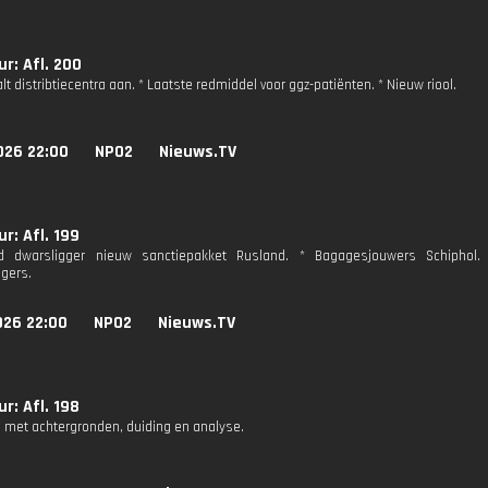
r: Afl. 200
lt distribtiecentra aan. * Laatste redmiddel voor ggz-patiënten. * Nieuw riool.
026 22:00
NPO2
Nieuws.TV
r: Afl. 199
nd dwarsligger nieuw sanctiepakket Rusland. * Bagagesjouwers Schiphol. *
gers.
026 22:00
NPO2
Nieuws.TV
r: Afl. 198
 met achtergronden, duiding en analyse.