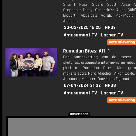
Shariff Nasr, Sjoerd Scott, Ayse A
Stephanie Tency. Scenario's: Alkan Çökl
Elouarti, Abdelaziz Aarab, MakiMagi
Akachar.
30-03-2025 16:25
NPO2
Amusement.TV
Lachen.TV
Ramadan Bites: Afl. 1
Een samenvatting van de meest hi
sketches, grappigste interviews en video
platform Ramadan Bites. Met getal
makers zoals Nora Akachar, Alkan Çöklü
Ahouaoui, Musa en Ouassima Tajmout.
07-04-2024 21:32
NPO3
Amusement.TV
Lachen.TV