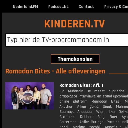
Nederland.FM
Podcast.NL
Contact
Privacy & Co
KINDEREN.TV
Ramadan Bites - Alle afleveringen
Ramadan Bites: Afl. 1
Eid Mubarak! De meest hilarische s
grappigste interviews en stand-upcomed
online platform Ramadan Bites. M
Akachar, Alkan Çöklü, Sjaak, Mahmu
Soumaya Ahouaoui, Wiam, Ilker Delika
Stofmeel, Robbert Bleij, Boer Ayo
Golterman, Aafke Buringh, Rachida Iaall
Zahri, Mariam Yacobi, Annefleur Kl