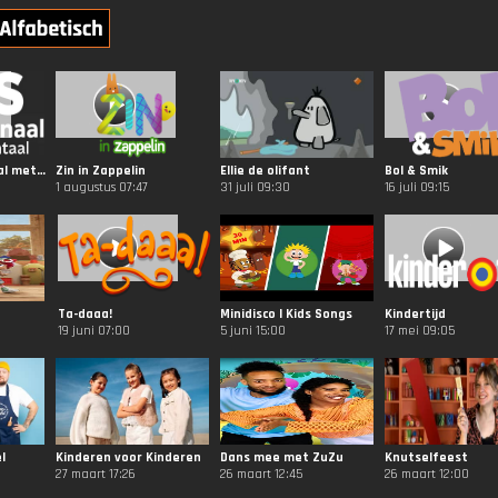
NOS Jeugdjournaal met Gebarentaal
Zin in Zappelin
Ellie de olifant
Bol & Smik
1 augustus 07:47
31 juli 09:30
16 juli 09:15
Ta-daaa!
Minidisco | Kids Songs
Kindertijd
19 juni 07:00
5 juni 15:00
17 mei 09:05
l
Kinderen voor Kinderen
Dans mee met ZuZu
Knutselfeest
27 maart 17:26
26 maart 12:45
26 maart 12:00