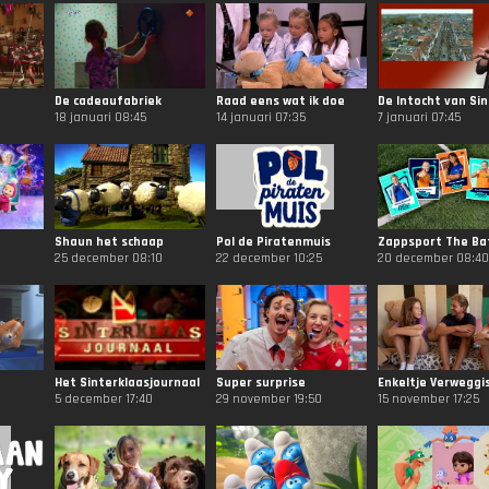
De cadeaufabriek
Raad eens wat ik doe
18 januari 08:45
14 januari 07:35
7 januari 07:45
Shaun het schaap
Pol de Piratenmuis
Zappsport The Ba
25 december 08:10
22 december 10:25
20 december 08:40
Het Sinterklaasjournaal
Super surprise
Enkeltje Verweggi
5 december 17:40
29 november 19:50
15 november 17:25