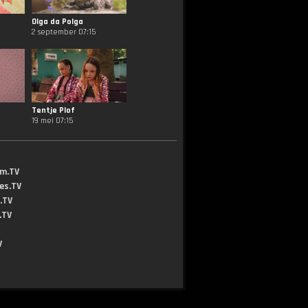
Olga da Polga
2 september 07:15
Tentje Plof
19 mei 07:15
lm.TV
jes.TV
.TV
.TV
V