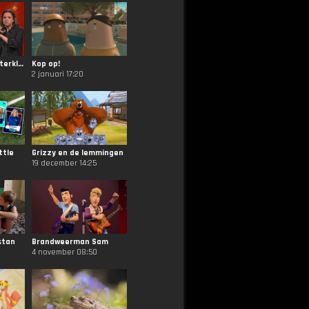
De Intocht van Sinterklaas
Kop op!
2 januari 17:20
ttle
Grizzy en de lemmingen
19 december 14:25
stan
Brandweerman Sam
4 november 08:50