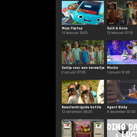
Mojo Fliptop
Saïd & Anna
13 februari 15:25
13 februari 07:15
Geitje voor een karweitje
Masha
2 januari 07:05
1 januari 12:00
Beestenbrigade battle
Agent Binky
13 december 08:20
9 december 07:40