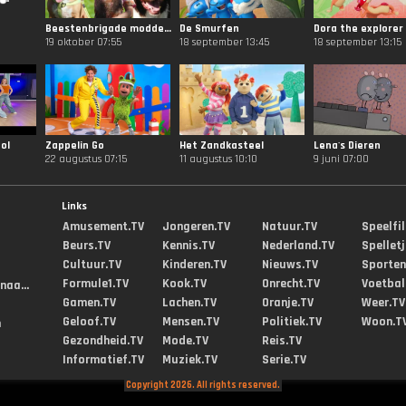
Beestenbrigade modderrace
De Smurfen
Dora the explorer
19 oktober 07:55
18 september 13:45
18 september 13:15
ol
Zappelin Go
Het Zandkasteel
Lena's Dieren
22 augustus 07:15
11 augustus 10:10
9 juni 07:00
Links
Amusement.TV
Jongeren.TV
Natuur.TV
Speelfi
Beurs.TV
Kennis.TV
Nederland.TV
Spellet
Cultuur.TV
Kinderen.TV
Nieuws.TV
Sporten
Formule1.TV
Kook.TV
Onrecht.TV
Voetbal
aa...
Gamen.TV
Lachen.TV
Oranje.TV
Weer.TV
Geloof.TV
Mensen.TV
Politiek.TV
Woon.T
m
Gezondheid.TV
Mode.TV
Reis.TV
Informatief.TV
Muziek.TV
Serie.TV
Copyright 2026. All rights reserved.