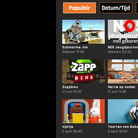
Submarine Jim
Gisteren 17:50
Gisteren 03:35
Zappbios
Herrie op zolder
21 juni 15:30
21 juni 11:40
nijntje
Taarten van Babe
6 april 09:40
5 april 18:00