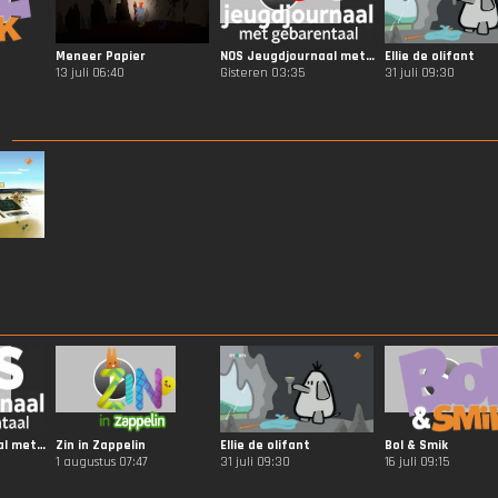
Meneer Papier
NOS Jeugdjournaal met Gebarentaal
Ellie de olifant
13 juli 06:40
Gisteren 03:35
31 juli 09:30
NOS Jeugdjournaal met Gebarentaal
Zin in Zappelin
Ellie de olifant
Bol & Smik
1 augustus 07:47
31 juli 09:30
16 juli 09:15