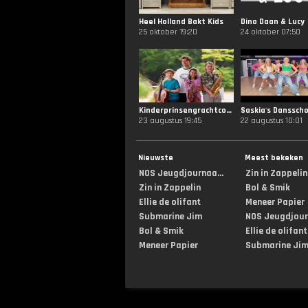
Heel Holland Bakt Kids
Dino Daan & Lucy
25 oktober 19:20
24 oktober 07:50
Kinderprinsengrachtconcert
Saskia's Dansscho
23 augustus 19:45
22 augustus 10:01
Nieuwste
Meest bekeken
NOS Jeugdjournaa...
Zin in Zappelin
Zin in Zappelin
Bol & Smik
Ellie de olifant
Meneer Papier
Submarine Jim
NOS Jeugdjourn
Bol & Smik
Ellie de olifant
Meneer Papier
Submarine Ji