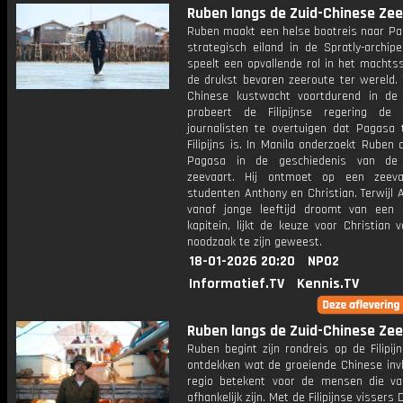
Ruben langs de Zuid-Chinese Zee:
Ruben maakt een helse bootreis naar Pa
strategisch eiland in de Spratly-archip
speelt een opvallende rol in het machts
de drukst bevaren zeeroute ter wereld. 
Chinese kustwacht voortdurend in de 
probeert de Filipijnse regering de
journalisten te overtuigen dat Pagasa 
Filipijns is. In Manila onderzoekt Ruben 
Pagasa in de geschiedenis van de F
zeevaart. Hij ontmoet op een zeeva
studenten Anthony en Christian. Terwijl 
vanaf jonge leeftijd droomt van een 
kapitein, lijkt de keuze voor Christian 
noodzaak te zijn geweest.
18-01-2026 20:20
NPO2
Informatief.TV
Kennis.TV
Ruben langs de Zuid-Chinese Zee:
Ruben begint zijn rondreis op de Filipi
ontdekken wat de groeiende Chinese invl
regio betekent voor de mensen die v
afhankelijk zijn. Met de Filipijnse vissers