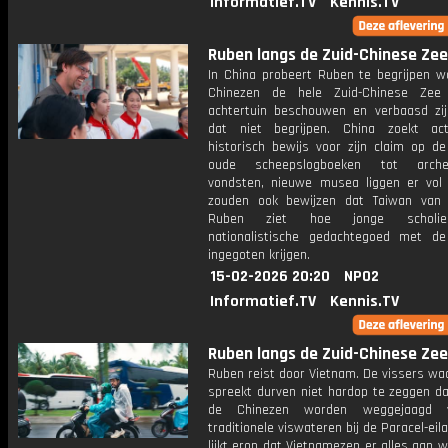
Informatief.TV
Kennis.TV
Ruben langs de Zuid-Chinese Zee:
In China probeert Ruben te begrijpen 
Chinezen de hele Zuid-Chinese Zee
achtertuin beschouwen en verbaasd zij
dat niet begrijpen. China zoekt ac
historisch bewijs voor zijn claim op de
oude scheepslogboeken tot archeo
vondsten, nieuwe musea liggen er vol
zouden ook bewijzen dat Taiwan van 
Ruben ziet hoe jonge scholie
nationalistische gedachtegoed met de
ingegoten krijgen.
15-02-2026 20:20
NPO2
Informatief.TV
Kennis.TV
Ruben langs de Zuid-Chinese Zee:
Ruben reist door Vietnam. De vissers wa
spreekt durven niet hardop te zeggen da
de Chinezen worden weggejaagd 
traditionele viswateren bij de Paracel-eil
lijkt erop dat Vietnamezen er alles aan w