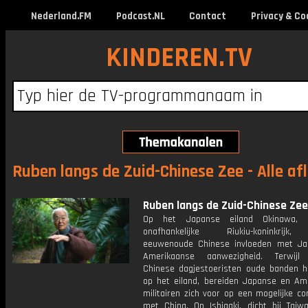
Nederland.FM
Podcast.NL
Contact
Privacy & Co
KINDEREN.TV
Ruben langs de Zuid-Chinese Zee - Alle af
Ruben langs de Zuid-Chinese Zee:
Op het Japanse eiland Okinawa, 
onafhankelijke Riukiu-koninkrijk
eeuwenoude Chinese invloeden met J
Amerikaanse aanwezigheid. Terwijl 
Chinese dagjestoeristen oude banden h
op het eiland, bereiden Japanse en Am
militairen zich voor op een mogelijke co
met China. Op Ishigaki, dicht bij Taiw