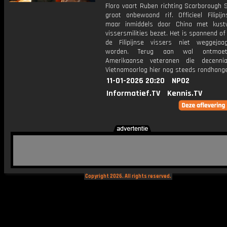
Floro vaart Ruben richting Scarborough 
groot onbewoond rif. Officieel Filipijn
maar inmiddels door China met kust
vissersmilities bezet. Het is spannend o
de Filipijnse vissers niet weggejaa
worden. Terug aan wal ontmoe
Amerikaanse veteranen die decenn
Vietnamoorlog hier nog steeds rondhang
11-01-2026 20:20
NPO2
Informatief.TV
Kennis.TV
Copyright 2026. All rights reserved.