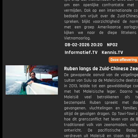
om een openlijke confrontatie met 
vermijden. Ook op een internationale co
bedoeld om vrijuit over de Zuid-Chine
spreken, blijkt voorzichtigheid de no
met een groep Amerikaanse oorlogsv
kijken we naar de diepe litteken
Vietnamoorlog.
08-02-2026 20:20
NPO2
Informatief.TV
Kennis.TV
Ruben langs de Zuid-Chinese Zee:
De gewapende aanval van de volgeling
sultan van Sulu op de Maleisische deels
in 2013, leidde tot een gewelddadige co
met het Maleisische leger. Daarna 
Maleisië veel betrokkenen als ter
bestempeld. Ruben spreekt met dad
gevangenen, vluchtelingen en familie
altijd de gevolgen dragen. Op Tawi-Tawi 
hoe dit grensconflict het leven van de 
traditioneel volk van zeenomaden, volle
ontwricht. De pacifistische Baja
verdreven uit Maleisië en staan op het 