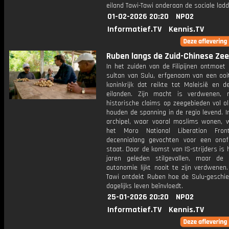
eiland Tawi-Tawi onderaan de sociale ladd
01-02-2026 20:20
NPO2
Informatief.TV
Kennis.TV
Ruben langs de Zuid-Chinese Zee:
In het zuiden van de Filipijnen ontmoet
sultan van Sulu, erfgenaam van een ooi
koninkrijk dat reikte tot Maleisië en d
eilanden. Zijn macht is verdwenen, 
historische claims op zeegebieden vol o
houden de spanning in de regio levend. I
archipel, waar vooral moslims wonen, 
het Moro National Liberation Fron
decennialang gevochten voor een onafh
staat. Door de komst van IS-strijders is 
jaren geleden stilgevallen, maar d
autonomie lijkt nooit te zijn verdwenen
Tawi ontdekt Ruben hoe de Sulu-geschie
dagelijks leven beïnvloedt.
25-01-2026 20:20
NPO2
Informatief.TV
Kennis.TV