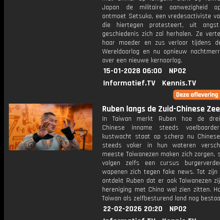
Japan de militaire aanwezigheid o
ontmoet Setsuko, een vredesactiviste va
die hiertegen protesteert, uit ang
geschiedenis zich zal herhalen. Ze vert
haar moeder en zus verloor tijdens 
Wereldoorlog en nu opnieuw nachtmerr
over een nieuwe kernoorlog.
15-01-2028 06:00
NPO2
Informatief.TV
Kennis.TV
Ruben langs de Zuid-Chinese Zee:
In Taiwan merkt Ruben hoe de drei
Chinese inname steeds voelbaarde
kustwacht staat op scherp nu Chines
steeds vaker in hun wateren versch
meeste Taiwanezen maken zich zorgen,
volgen zelfs een cursus burgerverde
wapenen zich tegen fake news. Tot zijn 
ontdekt Ruben dat er ook Taiwanezen zij
hereniging met China wel zien zitten. H
Taiwan als zelfbesturend land nog besta
22-02-2026 20:20
NPO2