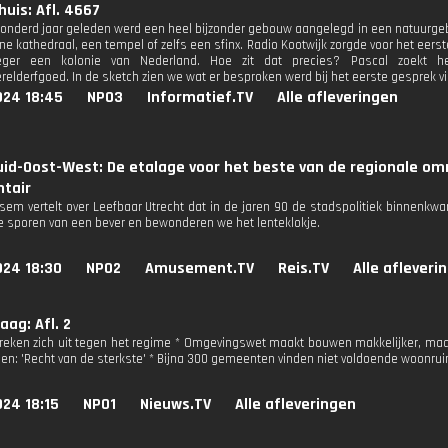
huis: Afl. 4667
onderd jaar geleden werd een heel bijzonder gebouw aangelegd in een natuurgebie
e kathedraal, een tempel of zelfs een sfinx. Radio Kootwijk zorgde voor het eers
oeger een kolonie van Nederland. Hoe zit dat precies? Pascal zoekt he
elderfgoed. In de sketch zien we wat er besproken werd bij het eerste gesprek via
024 18:45
NPO3
Informatief.TV
Alle afleveringen
uid-Oost-West: De etalage voor het beste van de regionale o
tair
sem vertelt over Leefbaar Utrecht dat in de jaren 90 de stadspolitiek binnenkw
e sporen van een bever en bewonderen we het lenteklokje.
024 18:30
NPO2
Amusement.TV
Reis.TV
Alle afleveri
ag: Afl. 2
eken zich uit tegen het regime * Omgevingswet maakt bouwen makkelijker, maar
: 'Recht van de sterkste' * Bijna 300 gemeenten vinden niet voldoende woonru
24 18:15
NPO1
Nieuws.TV
Alle afleveringen