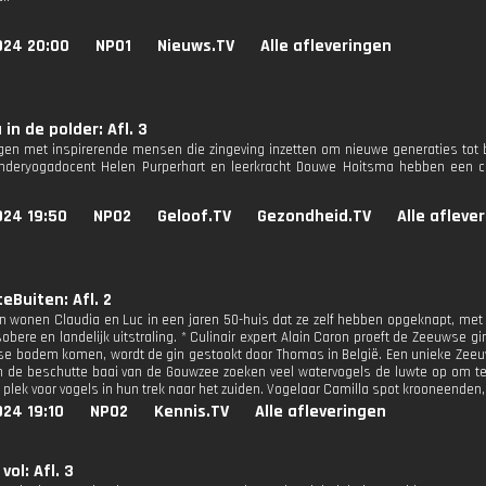
024 20:00
NPO1
Nieuws.TV
Alle afleveringen
in de polder: Afl. 3
en met inspirerende mensen die zingeving inzetten om nieuwe generaties tot 
inderyogadocent Helen Purperhart en leerkracht Douwe Hoitsma hebben een c
024 19:50
NPO2
Geloof.TV
Gezondheid.TV
Alle afleve
eBuiten: Afl. 2
n wonen Claudia en Luc in een jaren 50-huis dat ze zelf hebben opgeknapt, met 
obere en landelijk uitstraling. * Culinair expert Alain Caron proeft de Zeeuwse g
e bodem komen, wordt de gin gestookt door Thomas in België. Een unieke Ze
In de beschutte baai van de Gouwzee zoeken veel watervogels de luwte op om t
e plek voor vogels in hun trek naar het zuiden. Vogelaar Camilla spot krooneenden
24 19:10
NPO2
Kennis.TV
Alle afleveringen
vol: Afl. 3