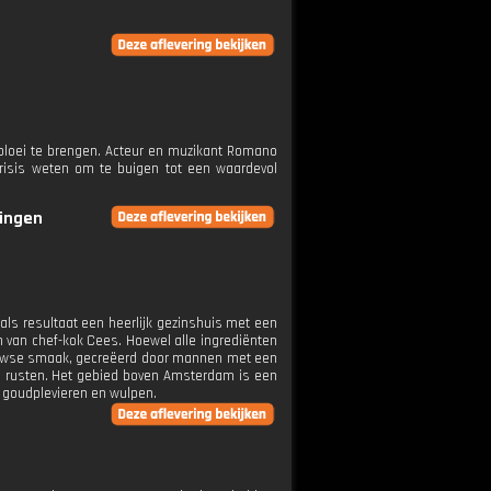
bloei te brengen. Acteur en muzikant Romano
risis weten om te buigen tot een waardevol
ringen
als resultaat een heerlijk gezinshuis met een
in van chef-kok Cees. Hoewel alle ingrediënten
euwse smaak, gecreëerd door mannen met een
e rusten. Het gebied boven Amsterdam is een
, goudplevieren en wulpen.