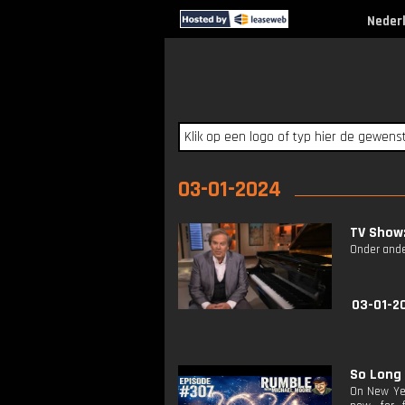
Neder
03-01-2024
TV Show:
Onder ande
03-01-2
So Long 
On New Yea