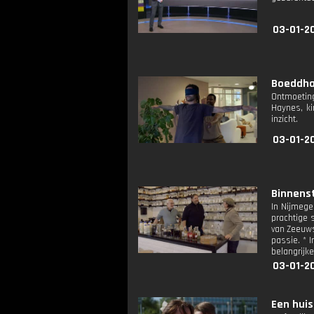
03-01-2
Boeddha 
Ontmoeting
Haynes, k
inzicht.
03-01-2
Binnenst
In Nijmege
prachtige s
van Zeeuws
passie. * 
belangrijk
03-01-20
Een huis 