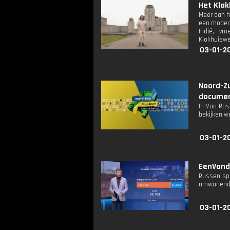
Het Klok
Meer dan h
een modern
Indië, vr
Klokhuiswer
03-01-2
Noord-Z
documen
In Van Ros
bekijken w
03-01-2
EenVanda
Russen spr
omwonenden
03-01-20