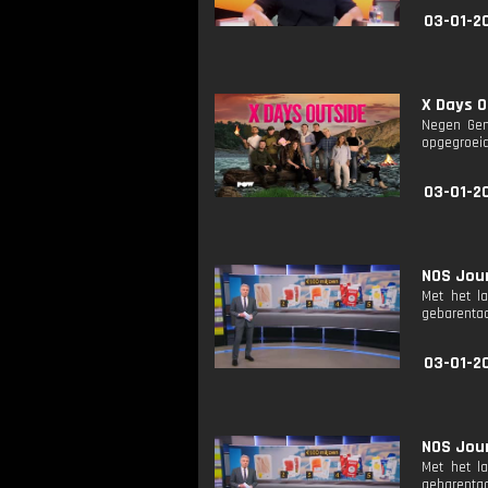
03-01-2
X Days O
Negen Gen 
opgegroeid
03-01-2
NOS Jour
Met het l
gebarentaa
03-01-2
NOS Jour
Met het l
gebarentaa