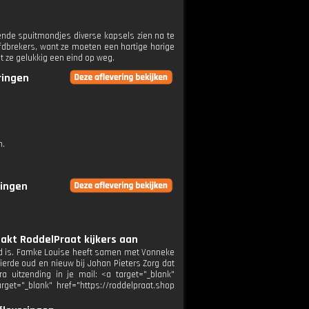
nde spuitmondjes diverse kapsels zien na te
fdbrekers, want ze moeten een hartige harige
t ze gelukkig een eind op weg.
ringen
n.
ringen
pakt RoddelPraat kijkers aan
and is. Famke Louise heeft samen met Vonneke
erde oud en nieuw bij Johan Pieters Zorg dat
a uitzending in je mail: <a target="_blank"
get="_blank" href="https://roddelpraat.shop