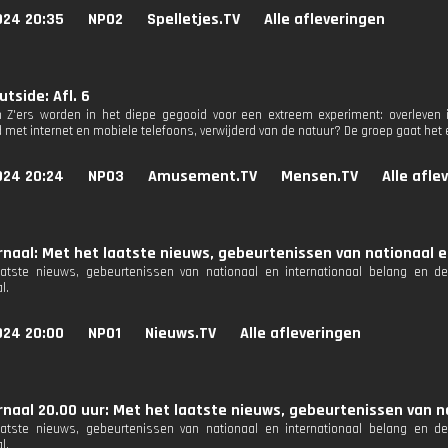
024 20:35
NPO2
Spelletjes.TV
Alle afleveringen
utside: Afl. 6
Z'ers worden in het diepe gegooid voor een extreem experiment: overleven in
 met internet en mobiele telefoons, verwijderd van de natuur? De groep gaat het
024 20:24
NPO3
Amusement.TV
Mensen.TV
Alle afle
naal: Met het laatste nieuws, gebeurtenissen van nationaal e
aatste nieuws, gebeurtenissen van nationaal en internationaal belang en d
l.
024 20:00
NPO1
Nieuws.TV
Alle afleveringen
naal 20.00 uur: Met het laatste nieuws, gebeurtenissen van n
aatste nieuws, gebeurtenissen van nationaal en internationaal belang en d
l.