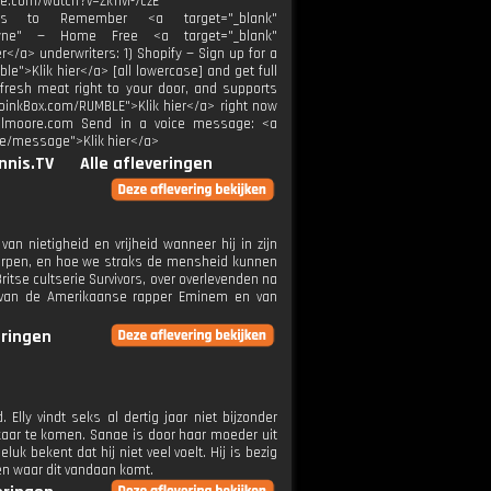
om/watch?v=Zk11vI-7czE ********************
hts to Remember <a target="_blank"
 Syne⁠" — Home Free <a target="_blank"
</a> underwriters: 1) Shopify — Sign up for a
le">Klik hier</a> [all lowercase] and get full
m-fresh meat right to your door, and supports
MoinkBox.com/RUMBLE">Klik hier</a> right now
haelmoore.com Send in a voice message: <a
re/message">Klik hier</a>
nnis.TV
Alle afleveringen
an nietigheid en vrijheid wanneer hij in zijn
werpen, en hoe we straks de mensheid kunnen
ritse cultserie Survivors, over overlevenden na
n van de Amerikaanse rapper Eminem en van
eringen
lly vindt seks al dertig jaar niet bijzonder
elkaar te komen. Sanae is door haar moeder uit
luk bekent dat hij niet veel voelt. Hij is bezig
pen waar dit vandaan komt.