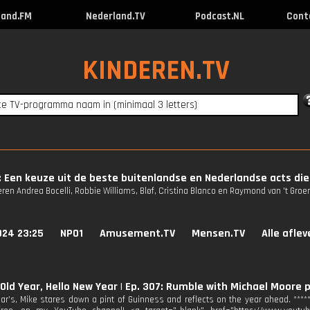
land.FM
Nederland.TV
Podcast.NL
Cont
KINDEREN.TV
 Een keuze uit de beste buitenlandse en Nederlandse acts die 
ren Andrea Bocelli, Robbie Williams, Bløf, Cristina Blanco en Raymond van 't Gro
024 23:25
NPO1
Amusement.TV
Mensen.TV
Alle afle
Old Year, Hello New Year | Ep. 307: Rumble with Michael Moore 
r’s, Mike stares down a pint of Guinness and reflects on the year ahead. ******