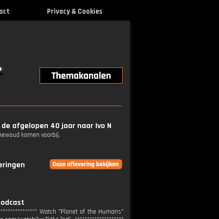
act
Privacy & Cookies
de afgelopen 40 jaar naar Ivo N
enewoud komen voorbij.
veringen
podcast
************** Watch "⁠Planet of the Humans⁠"