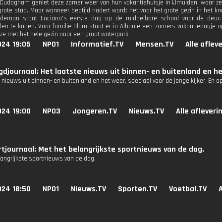
 Cudogham geniet deze zomer weer van hun vakantiehuisje in IJmuiden, waar ze
grote stad. Maar wanneer bedtijd nadert wordt het voor het grote gezin in het 
ildeman staat Luciano's eerste dag op de middelbare school voor de deur
len te kopen. Voor familie Blom staat er in Albanië een zomers vakantiedagje
 ze met het hele gezin naar een groot waterpark.
024 19:05
NPO1
Informatief.TV
Mensen.TV
Alle aflev
djournaal: Het laatste nieuws uit binnen- en buitenland en he
 nieuws uit binnen- en buitenland en het weer, speciaal voor de jonge kijker. En 
024 19:00
NPO3
Jongeren.TV
Nieuws.TV
Alle afleveri
tjournaal: Met het belangrijkste sportnieuws van de dag.
langrijkste sportnieuws van de dag.
024 18:50
NPO1
Nieuws.TV
Sporten.TV
Voetbal.TV