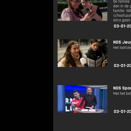
De familie
dan in de 
familie W
schoolspul
airco gaan
03-01-2
NOS Jeug
Het laatste
03-01-2
NOS Spor
Met het be
03-01-2