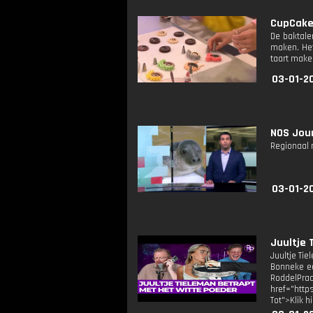
CupCakeC
De baktale
maken. Het
taart make
03-01-20
NOS Jour
Regionaal 
03-01-20
Juultje 
Juultje Ti
Bonneke ee
RoddelPraa
href="http
Tot">Klik 