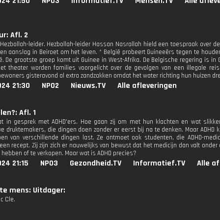
024 21:50
NPO3
Informatief.TV
Mensen.TV
Alle aflev
r: Afl. 2
Hezbollah-leider. Hezbollah-leider Hassan Nasrallah hield een toespraak over de
en aanslag in Beiroet om het leven. * België probeert Guineeërs tegen te houd
lië. De grootste groep komt uit Guinee in West-Afrika. De Belgische regering is i
t theater worden families voorgelicht over de gevolgen van een illegale reis
bewoners gisteravond al extra zandzakken omdat het water richting hun huizen dr
024 21:30
NPO2
Nieuws.TV
Alle afleveringen
en?: Afl. 1
t in gesprek met ADHD'ers. Hoe gaan zij om met hun klachten en wat slikken
ve druktemakers, die dingen doen zonder er eerst bij na te denken. Maar ADHD
n van verschillende dingen last. Ze ontmoet ook studenten, die ADHD-medic
en recept. Zij zijn zich er nauwelijks van bewust dat het medicijn dan valt onder
te hebben of te verkopen. Maar wat is ADHD precies?
24 21:15
NPO3
Gezondheid.TV
Informatief.TV
Alle a
te mens: Uitdager:
ic Cle.