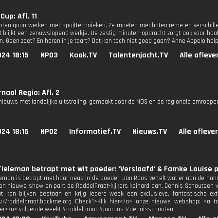
up: Afl. 11
nten gaan werken met spuittechnieken. Ze moeten met botercrème en verschille
 blijkt een zenuwslopend werkje. De zestig minuten-opdracht zorgt ook voor hoo
n. Geen zoet? En haren in je taart? Dat kan toch niet goed gaan? Anne Appelo help
24 18:15
NPO3
Kook.TV
Talentenjacht.TV
Alle afleve
naal Regio: Afl. 2
nieuws met landelijke uitstraling, gemaakt door de NOS en de regionale omroepe
24 18:15
NPO2
Informatief.TV
Nieuws.TV
Alle afleve
Tieleman betrapt met wit poeder: 'Verslaafd' & Famke Louise 
eleman is betrapt met haar neus in de poeder, Jan Roos vertelt wat er aan de h
n nieuwe show en pakt de RoddelPraat-kijkers keihard aan. Dennis Schouteen vi
t kan blijven bestaan en krijg iedere week een exclusieve, fantastische extr
s://roddelpraat.backme.org Check">Klik hier</a> onze nieuwe webshop: <a tar
hier</a> volgende week! #roddelpraat #janroos #dennisschouten