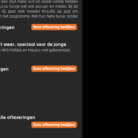
 een stuk meer rust en vooral ruimte hebben
knusse huisje wel wat passen en meten. Bij de
. Hij gaat met moeder Priscilla op pad om
 op het programma. Met hun hete busje zonder
eringen
t weer, speciaal voor de jonge
op NPO Politiek en Nieuws met gebarentaal.
ngen
Alle afleveringen