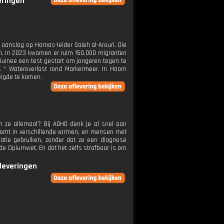
eringen
 aanslag op Hamas-leider Saleh al-Arouri. Die
en. In 2023 kwamen er ruim 150.000 migranten
n Guinee een test gestart om jongeren tegen te
. * Wateroverlast rond Markermeer. In Hoorn
eigde te komen.
 ze allemaal? Bij ADHD denk je al snel aan
 komt in verschillende vormen, en mensen met
atie gebruiken, zonder dat ze een diagnose
 de Opiumwet. En dat het zelfs strafbaar is om
fleveringen