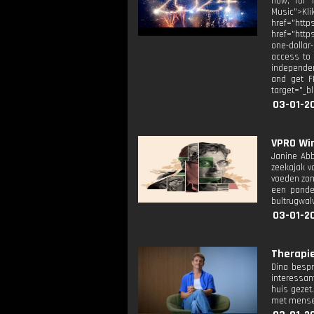
now, for f
Music">K
href="htt
href="http
one-dollar
access to 
independen
and get F
target="_b
03-01-20
VPRO Win
Janine Abb
zeekajak v
voeden zond
een pande
bultrugwalv
03-01-2
Therapie:
Dina bespr
interessant
huis gezet.
met mensen