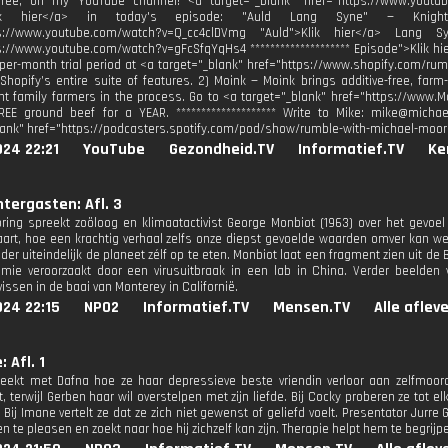
ree, on my YouTube channel! <a target="_blank" href="https://www.youtube.c
lik hier</a> in today's episode: "⁠Auld Lang Syne⁠" — Knig
ps://www.youtube.com/watch?v=Q_cc4clDVmg "⁠Auld">Klik hier</a> Lang
s://www.youtube.com/watch?v=gFcSfqYqHs4 ******************** Episode">Klik hier
-per-month trial period at <a target="_blank" href="https://www.shopify.com/rumb
Shopify’s entire suite of features. 2) Moink — Moink brings additive-free, far
t family farmers in the process. Go to <a target="_blank" href="https://www.
REE ground beef for a YEAR. ******************** Write to Mike: mike@mic
lank" href="https://podcasters.spotify.com/pod/show/rumble-with-michael-moo
24 22:21
YouTube
Gezondheid.TV
Informatief.TV
Ke
tergasten: Afl. 3
ring spreekt zoöloog en klimaatactivist George Monbiot (1963) over het gevoel v
aart, hoe een krachtig verhaal zelfs onze diepst gevoelde waarden omver kan 
er uiteindelijk de planeet zélf op te eten. Monbiot laat een fragment zien uit de B
mie veroorzaakt door een virusuitbraak in een lab in China. Verder beelde
issen in de baai van Monterey in Californië.
024 22:15
NPO2
Informatief.TV
Mensen.TV
Alle aflev
 Afl. 1
eekt met Dafna hoe ze haar depressieve beste vriendin verloor aan zelfmoord. E
, terwijl Gerben haar wil overstelpen met zijn liefde. Bij Cocky proberen ze tot 
 Bij Imane vertelt ze dat ze zich niet gewenst of geliefd voelt. Presentator Jurre Ge
 te pleasen en zoekt naar hoe hij zichzelf kan zijn. Therapie helpt hem te begrij