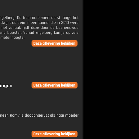
gelberg. De treinroute voert eerst langs het
wijnt de trein in een tunnel die in 2010 werd
nnel verlaat, rijdt deze door de besneeuwde
nd klooster. Vanuit Engelberg kun je op vele
 meter hoogte.
ringen
bij neer. Romy is doodongerust als haar moeder