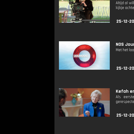
Altijd al w
kijkje ach
25-12-20
NOS Jour
Met het la
25-12-20
Kefah en
Als eerst
gerespectee
25-12-2