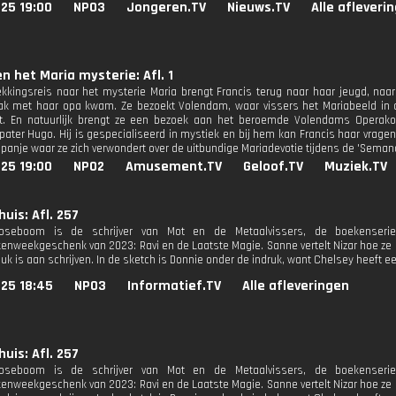
25 19:00
NPO3
Jongeren.TV
Nieuws.TV
Alle afleveri
en het Maria mysterie: Afl. 1
kkingsreis naar het mysterie Maria brengt Francis terug naar haar jeugd, naa
ak met haar opa kwam. Ze bezoekt Volendam, waar vissers het Mariabeeld in 
t. En natuurlijk brengt ze een bezoek aan het beroemde Volendams Operakoo
pater Hugo. Hij is gespecialiseerd in mystiek en bij hem kan Francis haar vragen 
Spanje waar ze zich verwondert over de uitbundige Mariadevotie tijdens de 'Sema
25 19:00
NPO2
Amusement.TV
Geloof.TV
Muziek.TV
huis: Afl. 257
seboom is de schrijver van Mot en de Metaalvissers, de boekenserie
enweekgeschenk van 2023: Ravi en de Laatste Magie. Sanne vertelt Nizar hoe ze s
euk is aan schrijven. In de sketch is Donnie onder de indruk, want Chelsey heeft e
025 18:45
NPO3
Informatief.TV
Alle afleveringen
huis: Afl. 257
seboom is de schrijver van Mot en de Metaalvissers, de boekenserie
enweekgeschenk van 2023: Ravi en de Laatste Magie. Sanne vertelt Nizar hoe ze s