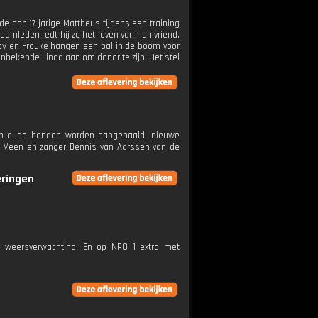
de dan 17-jarige Mattheus tijdens een training
amleden redt hij zo het leven van hun vriend.
 Roy en Frouke hangen een bal in de boom voor
onbekende Linda aan om donor te zijn. Het stel
rin oude banden worden aangehaald, nieuwe
an Veen en zanger Dennis van Aarssen van de
eringen
e weersverwachting. En op NPO 1 extra met