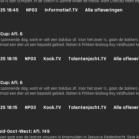
euk is aan schrijven. In de sketch is Donnie onder de indruk, want Chelsey heeft e
025 18:45
NPO3
Informatief.TV
Alle afleveringen
up: Afl. 6
 spannende dag, want er valt een bakduo af. Voor het zover is, gaan de bakkers 
maal een dier uit een bepaald gebied. Steken & Prikken-bioloog Roy Veldhuizen ko
25 18:15
NPO3
Kook.TV
Talentenjacht.TV
Alle afleve
up: Afl. 6
 spannende dag, want er valt een bakduo af. Voor het zover is, gaan de bakkers 
maal een dier uit een bepaald gebied. Steken & Prikken-bioloog Roy Veldhuizen ko
25 18:15
NPO3
Kook.TV
Talentenjacht.TV
Alle afleve
id-Oost-West: Afl. 149
ven gaat over de laatste vrouwen in Arnemuiden in Zeeuwse klederdracht. Deze doc