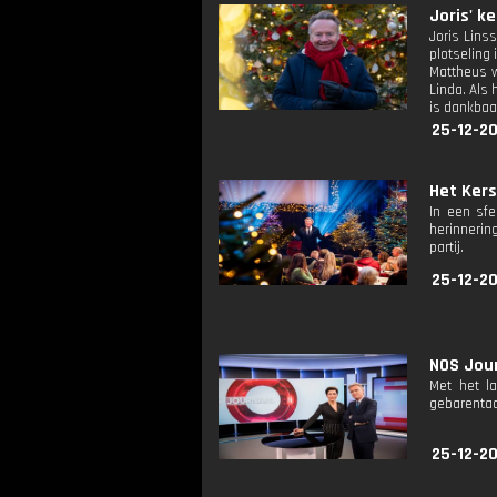
Joris' k
Joris Lins
plotseling
Mattheus w
Linda. Als
is dankbaar
25-12-2
Het Kers
In een sf
herinnerin
partij.
25-12-2
NOS Jour
Met het l
gebarentaa
25-12-2