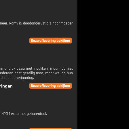
bij neer. Romy is doodongerust als haar moeder
jn al druk bezig met inpakken, maar nog niet
 iedereen doet gezellig mee, maar wel op hun
achttiende verjaardag.
eringen
p NPO 1 extra met gebarentaal.