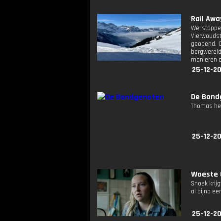
Rail Away
We stappen
Vierwoudst
geopend. D
bergwereld
manieren o
25-12-20
De Bond
Thomas hee
25-12-20
Woeste G
Snoek krijg
al bijna e
25-12-20