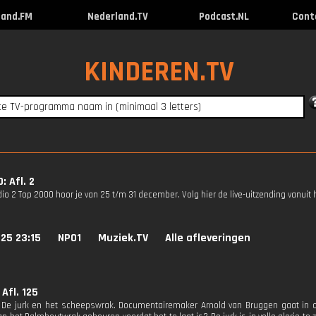
land.FM
Nederland.TV
Podcast.NL
Cont
KINDEREN.TV
: Afl. 2
o 2 Top 2000 hoor je van 25 t/m 31 december. Volg hier de live-uitzending vanuit 
25 23:15
NPO1
Muziek.TV
Alle afleveringen
Afl. 125
 De jurk en het scheepswrak. Documentairemaker Arnold van Bruggen gaat in 