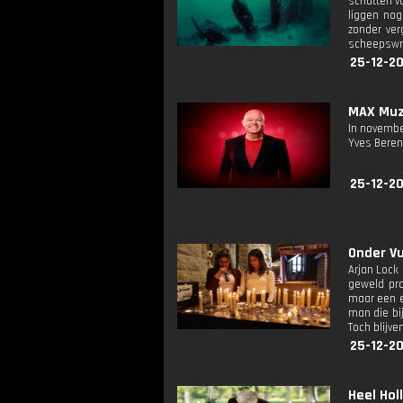
schatten va
liggen nog
zonder ver
scheepswra
25-12-2
MAX Muzi
In novembe
Yves Berend
25-12-20
Onder Vu
Arjan Lock
geweld pro
maar een en
man die bi
Toch blijve
25-12-20
Heel Holl