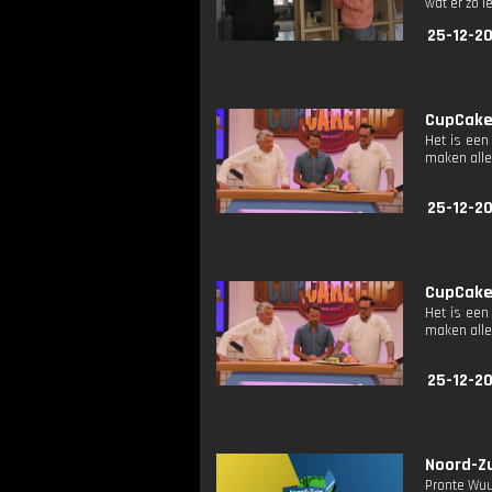
wat er zo l
25-12-2
CupCakeC
Het is een
maken alle
25-12-20
CupCakeC
Het is een
maken alle
25-12-20
Noord-Zu
Pronte Wuu