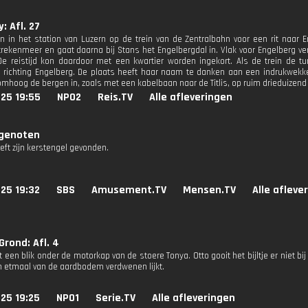
: Afl. 27
 in het station van Luzern op de trein van de Zentralbahn voor een rit naar En
rekenmeer en gaat daarna bij Stans het Engelbergdal in. Vlak voor Engelberg verd
e reistijd kon daardoor met een kwartier worden ingekort. Als de trein de tu
 richting Engelberg. De plaats heeft haar naam te danken aan een indrukwekke
mhoog de bergen in, zoals met een kabelbaan naar de Titlis, op ruim drieduizend
25 19:55
NPO2
Reis.TV
Alle afleveringen
genoten
ft zijn kerstengel gevonden.
25 19:32
SBS
Amusement.TV
Mensen.TV
Alle afleve
rond: Afl. 4
t een blik onder de motorkap van de stoere Tonya. Otto gooit het bijltje er niet 
en etmaal van de aardbodem verdwenen lijkt.
25 19:25
NPO1
Serie.TV
Alle afleveringen