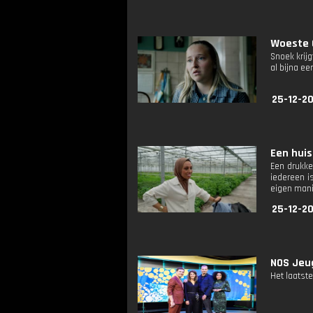
Woeste G
Snoek krijg
al bijna e
25-12-20
Een huis 
Een drukke
iedereen i
eigen manie
25-12-20
NOS Jeug
Het laatste