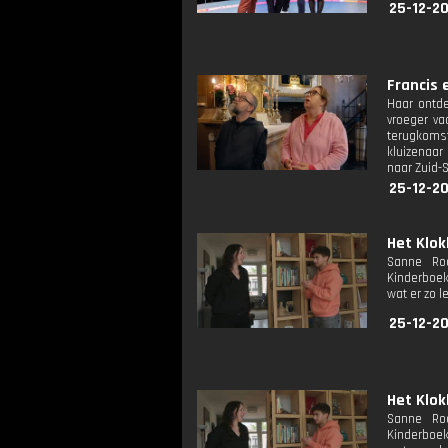
25-12-20
Francis 
Haar ontde
vroeger va
terugkoms
kluizenaar 
naar Zuid-
25-12-20
Het Klok
Sanne Roo
Kinderboek
wat er zo l
25-12-2
Het Klok
Sanne Roo
Kinderboek