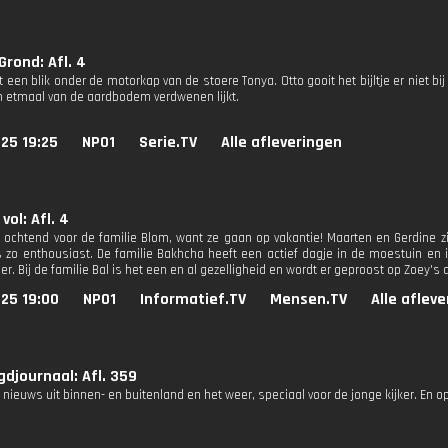
rond: Afl. 4
t een blik onder de motorkap van de stoere Tonya. Otto gooit het bijltje er niet 
en etmaal van de aardbodem verdwenen lijkt.
25 19:25
NPO1
Serie.TV
Alle afleveringen
vol: Afl. 4
 ochtend voor de familie Blom, want ze gaan op vakantie! Maarten en Gerdine zi
s zo enthousiast. De familie Bakhcha heeft een actief dagje in de moestuin en
r. Bij de familie Bal is het een en al gezelligheid en wordt er geproost op Zoey's 
25 19:00
NPO1
Informatief.TV
Mensen.TV
Alle aflev
djournaal: Afl. 359
 nieuws uit binnen- en buitenland en het weer, speciaal voor de jonge kijker. En o