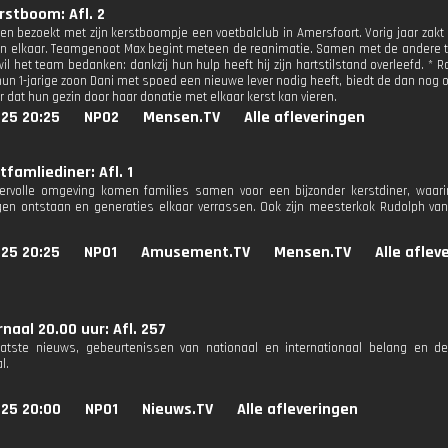
erstboom: Afl. 2
sen bezoekt met zijn kerstboompje een voetbalclub in Amersfoort. Vorig jaar zakt 
 in elkaar. Teamgenoot Max begint meteen de reanimatie. Samen met de andere te
il het team bedanken: dankzij hun hulp heeft hij zijn hartstilstand overleefd. *
 hun 1-jarige zoon Dani met spoed een nieuwe lever nodig heeft, biedt de dan nog 
 dat hun gezin door haar donatie met elkaar kerst kan vieren.
025 20:25
NPO2
Mensen.TV
Alle afleveringen
tfamliediner: Afl. 1
eervolle omgeving komen families samen voor een bijzonder kerstdiner, waa
gen ontstaan en generaties elkaar verrassen. Ook zijn meesterkok Rudolph v
025 20:25
NPO1
Amusement.TV
Mensen.TV
Alle aflev
naal 20.00 uur: Afl. 257
aatste nieuws, gebeurtenissen van nationaal en internationaal belang en d
l.
025 20:00
NPO1
Nieuws.TV
Alle afleveringen