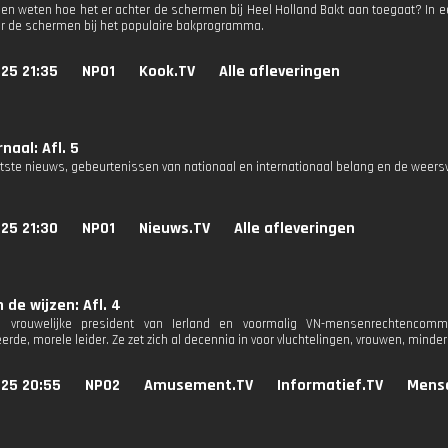
illen weten hoe het er achter de schermen bij Heel Holland Bakt aan toegaat? In ee
ter de schermen bij het populaire bakprogramma.
25 21:35
NPO1
Kook.TV
Alle afleveringen
naal: Afl. 5
atste nieuws, gebeurtenissen van nationaal en internationaal belang en de weers
25 21:30
NPO1
Nieuws.TV
Alle afleveringen
 de wijzen: Afl. 4
e vrouwelijke president van Ierland en voormalig VN-mensenrechtencomm
rde, morele leider. Ze zet zich al decennia in voor vluchtelingen, vrouwen, minde
025 20:55
NPO2
Amusement.TV
Informatief.TV
Mens