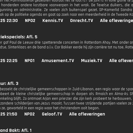
n het Palmhoutwrak gebeuren voordat het te laat is? De jurk is in volle glorie te
 honderden andere kostbare voorwerpen in het wrak. De Texelse duikers, die o
gunning en administratie. Ze voelen zich buitenspel gezet. SP-Kamerlid Sandra
k op de politieke agenda en gaat op zoek naar een meerderheid in de Tweede K
025 22:30
NPO2
Kennis.TV
Onrecht.TV
Alle aflevering
ekspecials: Afl. 5
r gaf Paul de Leeuw drie spetterende concerten in Rotterdam Ahoy. Met onder a
se, Sinterklaas en de band o.l.v. Cor Bakker eerde hij zijn carrière tot nu toe, Rot
25 22:25
NPO1
Amusement.TV
Muziek.TV
Alle afleve
ur: Afl. 3
 bezoekt de christelijke gemeenschappen in Zuid-Libanon, een regio waar de span
beert de kleine christelijke gemeenschap in dorpen als Rmaich en Alma-As Sha
keling blijft. Zo ontmoet Arjan een priester die zijn kerk probeert te herbouwen,
jzondere schilderijen van Jezus maakt. Tussen twee strijdende partijen voelen ze 
n ze, geworteld in een regio waar het christendom ooit begon.
25 21:50
NPO2
Geloof.TV
Alle afleveringen
and Bakt: Afl. 1