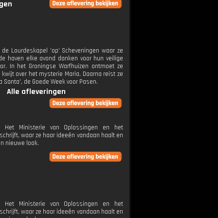
ngen
r de Lourdeskapel 'op' Scheveningen waar ze
de haven elke avond danken voor hun veilige
r. In het Groningse Warfhuizen ontmoet ze
kwijt over het mysterie Maria. Daarna reist ze
na Santa', de Goede Week voor Pasen.
Alle afleveringen
 Het Ministerie van Oplossingen en het
chrijft, waar ze haar ideeën vandaan haalt en
en nieuwe look.
 Het Ministerie van Oplossingen en het
chrijft, waar ze haar ideeën vandaan haalt en