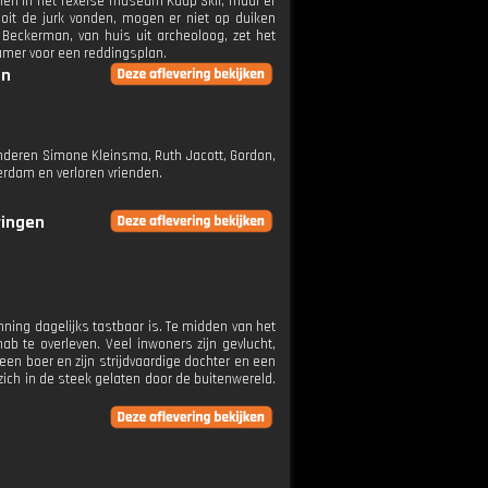
 zien in het Texelse museum Kaap Skil, maar er
oit de jurk vonden, mogen er niet op duiken
 Beckerman, van huis uit archeoloog, zet het
amer voor een reddingsplan.
en
nderen Simone Kleinsma, Ruth Jacott, Gordon,
terdam en verloren vrienden.
ringen
ning dagelijks tastbaar is. Te midden van het
b te overleven. Veel inwoners zijn gevlucht,
 een boer en zijn strijdvaardige dochter en een
zich in de steek gelaten door de buitenwereld.