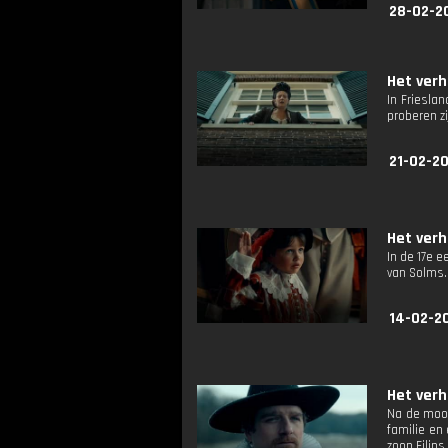
28-02-2
Het verh
In Friesla
proberen z
21-02-2
Het verh
In de 17e 
van Solms.
14-02-2
Het verh
Na de moor
familie en
zoon Filips