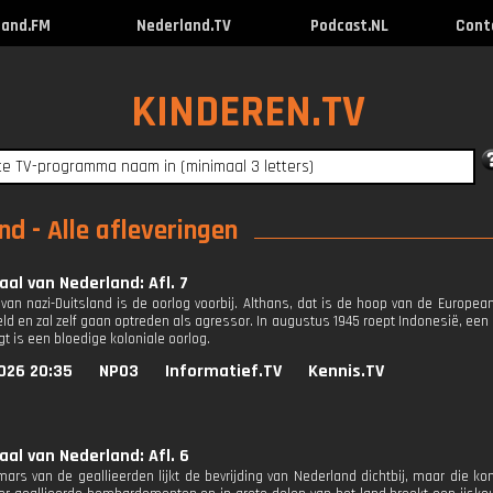
land.FM
Nederland.TV
Podcast.NL
Cont
KINDEREN.TV
d - Alle afleveringen
aal van Nederland: Afl. 7
 van nazi-Duitsland is de oorlog voorbij. Althans, dat is de hoop van de Europea
eld en zal zelf gaan optreden als agressor. In augustus 1945 roept Indonesië, een
lgt is een bloedige koloniale oorlog.
026 20:35
NPO3
Informatief.TV
Kennis.TV
aal van Nederland: Afl. 6
ars van de geallieerden lijkt de bevrijding van Nederland dichtbij, maar die k