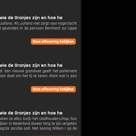
wie de Oranjes zijn en hoe he
uliana. Als Juliana niet zorgt voor nageslacht
dt gevonden in de persoon Bernhard zur Lippe
wie de Oranjes zijn en hoe he
f. Een nieuwe grondwet geeft het parlement
 aan doet om het tij te keren. Want wat is een
wie de Oranjes zijn en hoe he
raken ze alles kwijt: het stadhouderschap, hun
jken in Nederland alweer lang te zijn vergeten
ogste positie ooit. Met koning Willem I op de