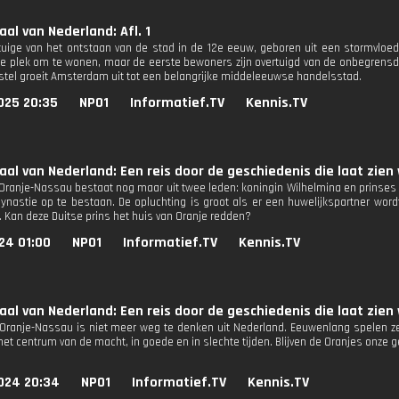
aal van Nederland: Afl. 1
tuige van het ontstaan van de stad in de 12e eeuw, geboren uit een stormvloed
e plek om te wonen, maar de eerste bewoners zijn overtuigd van de onbegrensd
tel groeit Amsterdam uit tot een belangrijke middeleeuwse handelsstad.
025 20:35
NPO1
Informatief.TV
Kennis.TV
aal van Nederland: Een reis door de geschiedenis die laat zien 
 Oranje-Nassau bestaat nog maar uit twee leden: koningin Wilhelmina en prinses J
ynastie op te bestaan. De opluchting is groot als er een huwelijkspartner wor
. Kan deze Duitse prins het huis van Oranje redden?
24 01:00
NPO1
Informatief.TV
Kennis.TV
aal van Nederland: Een reis door de geschiedenis die laat zien 
 Oranje-Nassau is niet meer weg te denken uit Nederland. Eeuwenlang spelen ze
het centrum van de macht, in goede en in slechte tijden. Blijven de Oranjes onze
024 20:34
NPO1
Informatief.TV
Kennis.TV