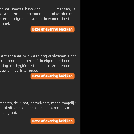
van de Joodse bevolking, 60.000 mensen, is
nt wil Amsterdam een moderne stad worden met
n en de eigenheid van de bewoners in stand
smoel.
ventiende eeuw alweer lang verdwenen. Daar
msterdammers die het heft in eigen hand nemen
vesting en hygiëne staan deze Amsterdamse
ebouw en het Rijksmuseum.
achten, de kunst, de welvaart, mede mogelijk
am biedt vele kansen voor nieuwkomers maar
isch groot.