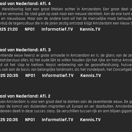
aal van Nederland: Afl. 4
Wereldoorlog laat een groot litteken achter in Amsterdam. Een groot deel 
 en vermoord. De stad gaat op zoek naar een nieuwe identiteit. Aan de ene ka
 en nieuwbouw. Maar aan de andere kant wil het de menselijke maat behoude
nkzij de tegencultuur die in de jaren zestig ontstaat krijgt Amsterdam een nieuw 
025 21:20
NPO1
Informatief.TV
Kennis.TV
aal van Nederland: Afl. 3
ntiende eeuw heerst er grote armoede in Amsterdam en is de glans van de ze
tadsbestuur alles bij het oude lijkt te willen houden zijn het rijke en trotse A
d uit het slop te trekken. Naast verbetering van de gezondheidszorg, huis
 ook aan de basis van belangrijke landmarks als het Vondelpark, het Concertg
025 20:35
NPO1
Informatief.TV
Kennis.TV
aal van Nederland: Afl. 2
van Amsterdam is voor een groot deel te danken aan de zeventiende eeuw. De gr
or de komst van duizenden migranten uit Europa en ver daarbuiten. Amsterd
edereen deelt in deze succes story. De verschillen tussen rijk en arm blijven gigant
025 20:35
NPO1
Informatief.TV
Kennis.TV