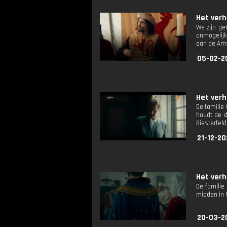
Het verh
We zijn ge
onmogelijk
aan de Ams
05-02-2
Het verh
De familie
houdt de d
Biesterfeld
21-12-20
Het verh
De familie
midden in 
20-03-2