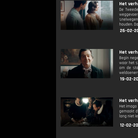
Het verh
De Tweede 
weggevoerd
snelwegen
houden. Da
26-02-2
Het verh
Begin nege
waar het s
om de sta
weldoeners
19-02-2
Het verh
Het imago 
gemaakt do
lang niet i
12-02-2