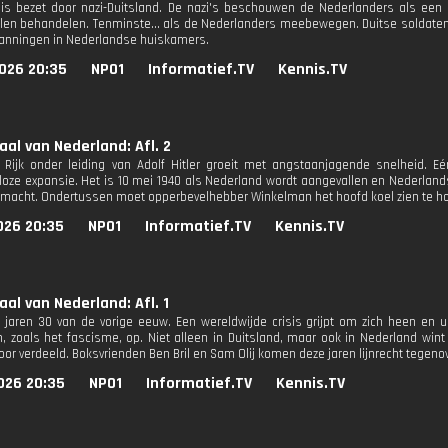
is bezet door nazi-Duitsland. De nazi's beschouwen de Nederlanders als een
llen behandelen. Tenminste... als de Nederlanders meebewegen. Duitse soldaten 
spanningen in Nederlandse huiskamers.
026 20:35
NPO1
Informatief.TV
Kennis.TV
aal van Nederland: Afl. 2
 Rijk onder leiding van Adolf Hitler groeit met angstaanjagende snelheid. Eé
ze expansie. Het is 10 mei 1940 als Nederland wordt aangevallen en Nederlan
rmacht. Ondertussen moet opperbevelhebber Winkelman het hoofd koel zien te h
026 20:35
NPO1
Informatief.TV
Kennis.TV
aal van Nederland: Afl. 1
e jaren 30 van de vorige eeuw. Een wereldwijde crisis grijpt om zich heen en
, zoals het fascisme, op. Niet alleen in Duitsland, maar ook in Nederland win
oor verdeeld. Boksvrienden Ben Bril en Sam Olij komen deze jaren lijnrecht tegenov
026 20:35
NPO1
Informatief.TV
Kennis.TV