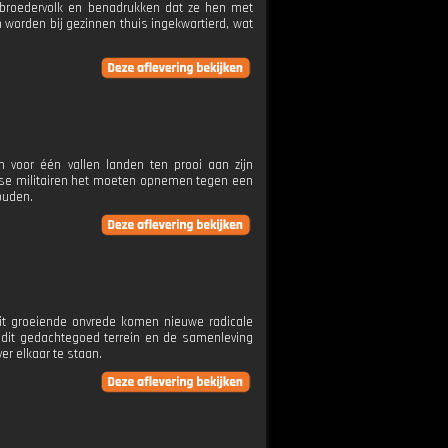
 broedervolk en benadrukken dat ze hen met
worden bij gezinnen thuis ingekwartierd, wat
n voor één vallen landen ten prooi aan zijn
dse militairen het moeten opnemen tegen een
ouden.
 uit groeiende onvrede komen nieuwe radicale
t dit gedachtegoed terrein en de samenleving
er elkaar te staan.