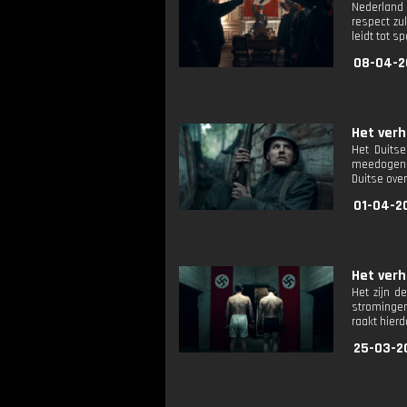
Nederland 
respect zu
leidt tot 
08-04-2
Het verh
Het Duitse
meedogenlo
Duitse ove
01-04-2
Het verh
Het zijn d
stromingen
raakt hierd
25-03-2