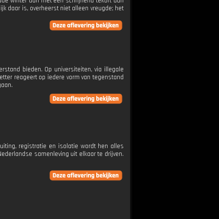
ude winter aan met een schrijnend tekort aan
jk daar is, overheerst niet alleen vreugde; het
and bieden. Op universiteiten, via illegale
etter reageert op iedere vorm van tegenstand
gaan.
ng, registratie en isolatie wordt hen alles
ederlandse samenleving uit elkaar te drijven.