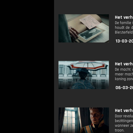
Het verh
De familie
houdt de d
Biesterfeld
13-03-2
Het verh
De macht v
meer macht 
koning zon
06-03-2
Het verh
Door revol
bezittingen
wanneer ze
troon.