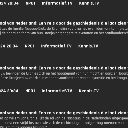
024 20:34
NPO1
Informatief.TV
Kennis.TV
aal van Nederland: Een reis door de geschiedenis die laat zien 
nd zet de familie Nassau-Dietz de Oranjelijn voort na het overlijden van koning-
ij de naam en faam van hun Oranjevoorgangers te evenaren en het stadhoudersc
024 20:34
NPO1
Informatief.TV
Kennis.TV
aal van Nederland: Een reis door de geschiedenis die laat zien 
eeuw bevinden de Oranjes zich op het hoogtepunt van hun macht en aanzien. Daarbi
 Deze Oranjevrouw zet zich in voor het voortbestaan van de dynastie en het imago 
024 20:34
NPO1
Informatief.TV
Kennis.TV
aal van Nederland: Een reis door de geschiedenis die laat zien 
d op Willem van Oranje lijkt de rol van de Nassaus in de Nederlanden uitgespeel
 er barst een strijd los over wie zich de rechtmatige opvolger mag noemen va
 Willem of de jongere Maurits?