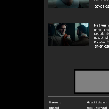
07-02-2
Het verh
Daan Schu
Nederlands
nazaat Wil
protestant
31-01-2
Nieuwste
Meest bekeken
OnneDi
NOS Journaal