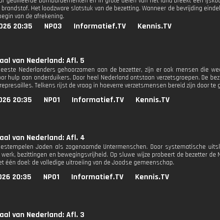
or geallieerde bombardementen en in grote delen van het land breekt een ijsko
brandstof. Het loodzware slotstuk van de bezetting. Wanneer de bevrijding eindeli
begin van de afrekening.
026 20:35
NPO3
Informatief.TV
Kennis.TV
aal van Nederland: Afl. 5
este Nederlanders gehoorzamen aan de bezetter, zijn er ook mensen die weerst
oor hulp aan onderduikers. Door heel Nederland ontstaan verzetsgroepen. De bez
epresailles. Telkens rijst de vraag in hoeverre verzetsmensen bereid zijn door te 
026 20:35
NPO1
Informatief.TV
Kennis.TV
aal van Nederland: Afl. 4
bestempelen Joden als zogenaamde Untermenschen. Door systematische uitsluiti
werk, bezittingen en bewegingsvrijheid. Op sluwe wijze probeert de bezetter de N
met één doel: de volledige uitroeiing van de Joodse gemeenschap.
026 20:35
NPO1
Informatief.TV
Kennis.TV
aal van Nederland: Afl. 3