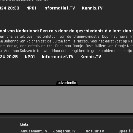
024 20:33
NPO1
Informatief.TV
Kennis.TV
aal van Nederland: Een reis door de geschiedenis die laat zien 
urmans vertelt over het ontstaan van de Oranje-dynastie. Door het huwelij
e Johanna van Polanen zet de Duitse familie Nassau voor het eerst voet op Ne
lem dankzij een erfenis de titel Prins van Oranje. Deze Willem van Oranje-Na
se Anna van Saksen te trouwen. Maar dat brengt hem in grote problemen met zijn
024 20:25
NPO1
Informatief.TV
Kennis.TV
Links
Amusement.TV
Jongeren.TV
Natuur.TV
Speelfi