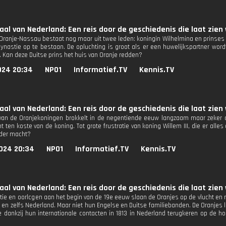
aal van Nederland: Een reis door de geschiedenis die laat zien 
 Oranje-Nassau bestaat nog maar uit twee leden: koningin Wilhelmina en prinses J
ynastie op te bestaan. De opluchting is groot als er een huwelijkspartner wor
. Kan deze Duitse prins het huis van Oranje redden?
024 20:34
NPO1
Informatief.TV
Kennis.TV
aal van Nederland: Een reis door de geschiedenis die laat zien 
an de Oranjekoningen brokkelt in de negentiende eeuw langzaam maar zeker a
ten koste van de koning. Tot grote frustratie van koning Willem III, die er alles
der macht?
024 20:34
NPO1
Informatief.TV
Kennis.TV
aal van Nederland: Een reis door de geschiedenis die laat zien 
utie en oorlogen aan het begin van de 19e eeuw slaan de Oranjes op de vlucht en 
 en zelfs Nederland. Maar niet hun Engelse en Duitse familiebanden. De Oranjes li
 dankzij hun internationale contacten in 1813 in Nederland terugkeren op de ho