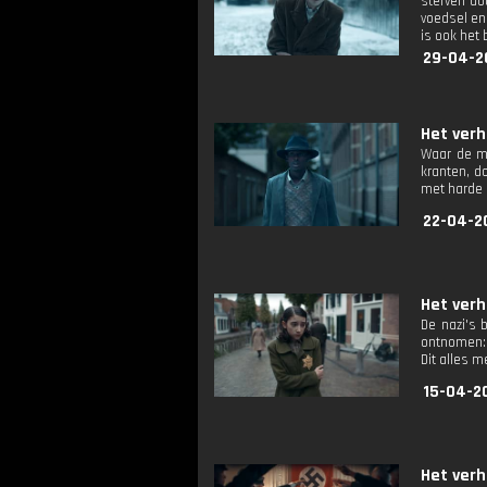
sterven do
voedsel en 
is ook het 
29-04-2
Het verh
Waar de me
kranten, d
met harde r
22-04-2
Het verh
De nazi's 
ontnomen: 
Dit alles 
15-04-2
Het verh