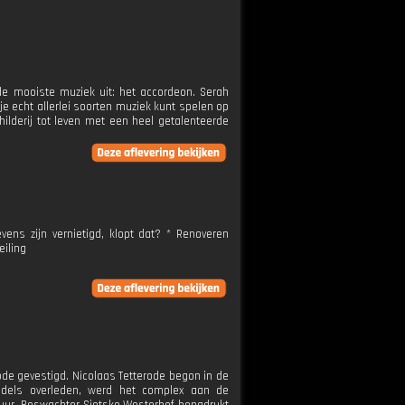
e mooiste muziek uit: het accordeon. Serah
je echt allerlei soorten muziek kunt spelen op
hilderij tot leven met een heel getalenteerde
ens zijn vernietigd, klopt dat? * Renoveren
iling
ode gevestigd. Nicolaas Tetterode begon in de
iddels overleden, werd het complex aan de