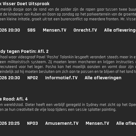
k Visser Doet Uitspraak
merrijk dorpje aan de rand van de polder zijn de rapen gaar tussen twee buu
t de kinderen van Ruben en Daan op zondag op het parkeerterrein van de groentew
een kleine irritatie, groeit uit tot een burenconflict op meerdere fronten. Mr. Vis
026 20:30
SBS
Mensen.TV
Onrecht.TV
Alle afleverin
dy tegen Poetin: Afl. 2
hool waar videograaf Pavel 'Pasha' Talankin lesgeeft verandert steeds meer in 
 een militaristisch systeem. Zij moeten leren marcheren en krijgen instructi
ecruteerd voor het leger. Pasha kan het moeilijk aanzien en vormt door zij
iteindelijk zal hij moeten besluiten om zich aan te passen en te blijven of het land t
026 20:30
NPO2
Informatief.TV
Alle afleveringen
 Road: Afl. 4
een wereldstad. Dieter heeft een verblijf geregeld in Sydney met zicht op het 
en ze hun creativiteit de vrije loop tijdens een sessie splatter painting.
026 20:25
NPO3
Amusement.TV
Mensen.TV
Alle afle