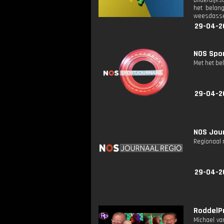
Bilderdijk
het belang
weesdassen
29-04-2
NOS Spor
Met het be
29-04-2
NOS Jour
Regionaal 
29-04-2
RoddelPr
Michael va