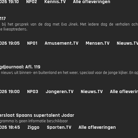
026 19:10
NPO2
Kennis.TV
Alle afleveringen
 117
 bij het gesprek van de dag met Eva Jinek. Met iedere dag de verhalen ach
e liveoptredens.
026 19:05
NPO1
Amusement.TV
Mensen.TV
Nieuws.T
djournaal: Afl. 119
 nieuws uit binnen- en buitenland en het weer, speciaal voor de jonge kijker. En o
026 19:00
NPO3
Jongeren.TV
Nieuws.TV
Alle aflever
erslaat Spaans supertalent Jodar
ogramma is geen informatie beschikbaar
026 18:45
Ziggo
Sporten.TV
Alle afleveringen