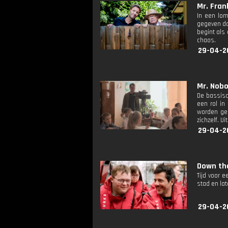
Mr. Fran
In een lom
gegeven da
begint als 
chaos.
29-04-2
Mr. Nobo
De bassisc
een rol in
worden ger
zichzelf. U
29-04-2
Down the
Tijd voor 
stad en lat
29-04-2