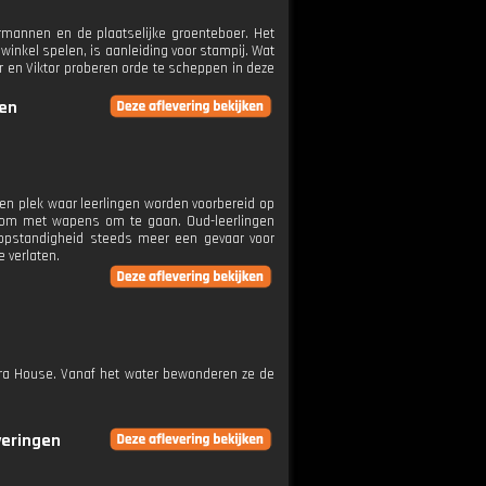
rmannen en de plaatselijke groenteboer. Het
inkel spelen, is aanleiding voor stampij. Wat
ser en Viktor proberen orde te scheppen in deze
gen
een plek waar leerlingen worden voorbereid op
es om met wapens om te gaan. Oud-leerlingen
n opstandigheid steeds meer een gevaar voor
e verlaten.
Opera House. Vanaf het water bewonderen ze de
veringen