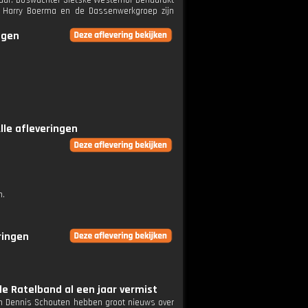
tuur. Boswachter Sietske Westerhof benadrukt
ij Harry Boerma en de Dassenwerkgroep zijn
ngen
lle afleveringen
n.
ringen
le Ratelband al een jaar vermist
en Dennis Schouten hebben groot nieuws over