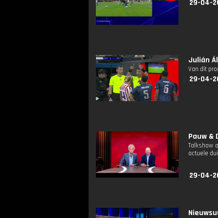
29-04-2
Julián Á
Van dit pr
29-04-2
Pauw & D
Talkshow o
actuele dui
29-04-2
Nieuwsuu