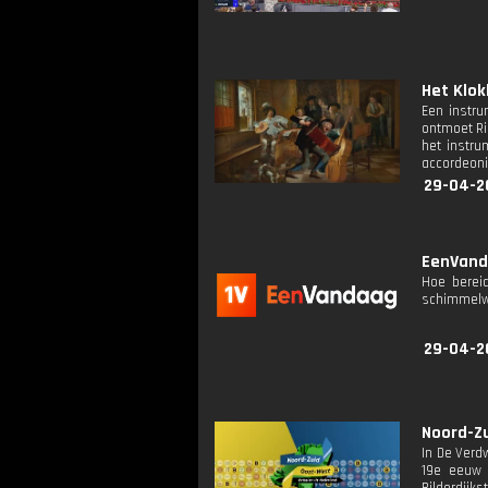
Het Klok
Een instru
ontmoet Ri
het instru
accordeoni
29-04-2
EenVanda
Hoe bereid
schimmelwo
29-04-2
Noord-Zu
In De Verd
19e eeuw 