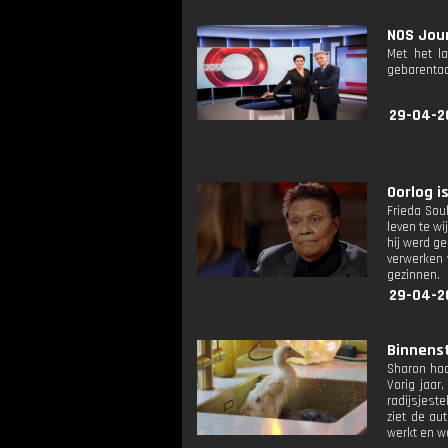
NOS Jour
Met het l
gebarentaa
29-04-2
Oorlog is
Frieda Sou
leven te w
hij werd ge
verwerken 
gezinnen.
29-04-2
Binnenst
Sharon had
Vorig jaar
radijsjest
ziet de au
werkt en wa