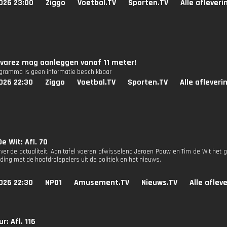
026 23:00
Ziggo
Voetbal.TV
Sporten.TV
Alle aflever
lvarez mag aanleggen vanaf 11 meter!
ogramma is geen informatie beschikbaar
026 22:30
Ziggo
Voetbal.TV
Sporten.TV
Alle afleveri
e Wit: Afl. 70
ver de actualiteit. Aan tafel voeren afwisselend Jeroen Pauw en Tim de Wit het g
ding met de hoofdrolspelers uit de politiek en het nieuws.
026 22:30
NPO1
Amusement.TV
Nieuws.TV
Alle aflev
r: Afl. 116