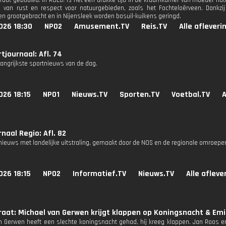
straat gebouwd. In ROEG! is het een drukke tijd in de kraamkamer van moeder na
 van rust en respect voor natuurgebieden, zoals het Fochteloërveen. Dankz
 grootgebracht en in Nijensleek worden bosuil-kuikens geringd.
026 18:30
NPO2
Amusement.TV
Reis.TV
Alle afleveri
tjournaal: Afl. 74
langrijkste sportnieuws van de dag.
026 18:15
NPO1
Nieuws.TV
Sporten.TV
Voetbal.TV
A
naal Regio: Afl. 82
nieuws met landelijke uitstraling, gemaakt door de NOS en de regionale omroepe
026 18:15
NPO2
Informatief.TV
Nieuws.TV
Alle afleve
aat: Michael van Gerwen krijgt klappen op Koningsnacht & Emi
n Gerwen heeft een slechte koningsnacht gehad, hij kreeg klappen. Jan Roos 