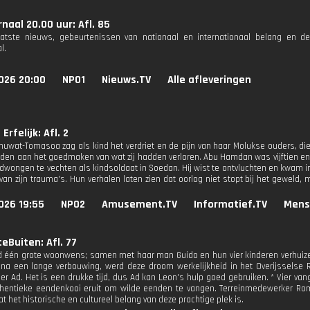
naal 20.00 uur: Afl. 85
aatste nieuws, gebeurtenissen van nationaal en internationaal belang en d
l.
026 20:00
NPO1
Nieuws.TV
Alle afleveringen
 Erfelijk: Afl. 2
huwat-Tomasoa zag als kind het verdriet en de pijn van haar Molukse ouders, di
ijden aan het goedmaken van wat zij hadden verloren. Abu Hamdan was vijftien e
dwongen te vechten als kindsoldaat in Soedan. Hij wist te ontvluchten en kwam in 
van zijn trauma's. Hun verhalen laten zien dat oorlog niet stopt bij het geweld
026 19:55
NPO2
Amusement.TV
Informatief.TV
Mens
eBuiten: Afl. 77
 één grote woonwens; samen met haar man Guido en hun vier kinderen verhuizen 
, na een lange verbouwing, werd deze droom werkelijkheid in het Overijsselse R
eler Ad. Het is een drukke tijd, dus Ad kan Leon's hulp goed gebruiken. * Vier v
thentieke eendenkooi eruit om wilde eenden te vangen. Terreinmedewerker Ro
t het historische en cultureel belang van deze prachtige plek is.