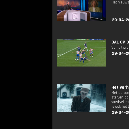
Het nieuws
29-04-2
BAL OP D
Van dit pr
29-04-2
Het verh
Met de opm
sterven do
voedsel en 
is ook het 
29-04-2