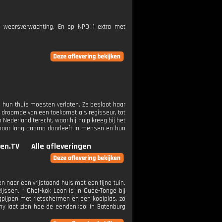
e weersverwachting. En op NPO 1 extra met
e hun thuis moesten verlaten. Ze besloot haar
n droomde van een toekomst als regisseur, tot
Nederland terecht, waar hij hulp kreeg bij het
, maar lang daarna doorleeft in mensen en hun
en.TV
Alle afleveringen
naar een vrijstaand huis met een fijne tuin.
ijssen. * Chef-kok Leon is in Oude-Tonge bij
angpijpen met rietschermen en een kooiplas, zo
my laat zien hoe de eendenkooi in Batenburg