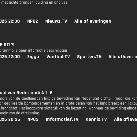
 met achtergronden, duiding en analyse.
026 22:00
NPO2
Nieuws.TV
Alle afleveringen
E STIP!
ogramma is geen informatie beschikbaar
026 22:00
Ziggo
Voetbal.TV
Sporten.TV
Alle afleveri
aal van Nederland: Afl. 6
ars van de geallieerden lijkt de bevrijding van Nederland dichtbij, maar die k
or geallieerde bombardementen en in grote delen van het land breekt een ijsko
brandstof. Het loodzware slotstuk van de bezetting. Wanneer de bevrijding eindeli
begin van de afrekening.
026 20:35
NPO3
Informatief.TV
Kennis.TV
Alle aflev