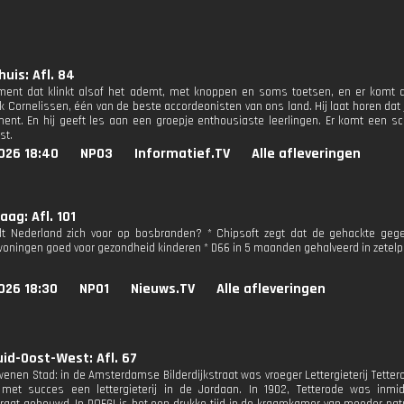
huis: Afl. 84
ment dat klinkt alsof het ademt, met knoppen en soms toetsen, en er komt d
k Cornelissen, één van de beste accordeonisten van ons land. Hij laat horen dat 
ment. En hij geeft les aan een groepje enthousiaste leerlingen. Er komt een sc
st.
026 18:40
NPO3
Informatief.TV
Alle afleveringen
ag: Afl. 101
t Nederland zich voor op bosbranden? * Chipsoft zegt dat de gehackte gegev
ningen goed voor gezondheid kinderen * D66 in 5 maanden gehalveerd in zetelpe
026 18:30
NPO1
Nieuws.TV
Alle afleveringen
id-Oost-West: Afl. 67
wenen Stad: in de Amsterdamse Bilderdijkstraat was vroeger Lettergieterij Tetter
met succes een lettergieterij in de Jordaan. In 1902, Tetterode was inm