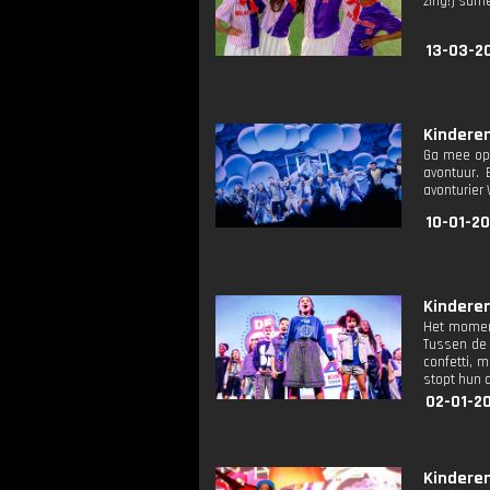
zing!) sam
13-03-20
Kinderen
Ga mee op 
avontuur. 
avonturier
10-01-20
Kinderen
Het moment
Tussen de 
confetti, m
stopt hun a
02-01-2
Kinderen