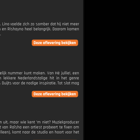
. Lino voelde zich zo somber dat hij niet meer
em en Rishayno heel belangrijk. Daarom komen
.
elijk nummer kunt maken. Van Hé jullie!, een
lekkere Nederlandstalige hit in het genre
uijts voor de nodige inspiratie. Tot slot mag
en uit, maar wie kent 'm niet? Muziekproducer
ht van Raïsha een artiest probeert te fixen om
lleen), komt naar de studio en hoort voor het