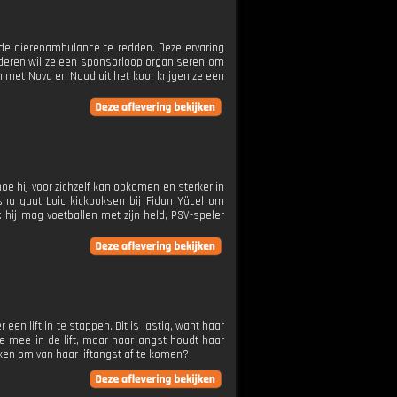
n de dierenambulance te redden. Deze ervaring
deren wil ze een sponsorloop organiseren om
 met Nova en Noud uit het koor krijgen ze een
hoe hij voor zichzelf kan opkomen en sterker in
sha gaat Loic kickboksen bij Fidan Yücel om
: hij mag voetballen met zijn held, PSV-speler
 een lift in te stappen. Dit is lastig, want haar
je mee in de lift, maar haar angst houdt haar
kken om van haar liftangst af te komen?