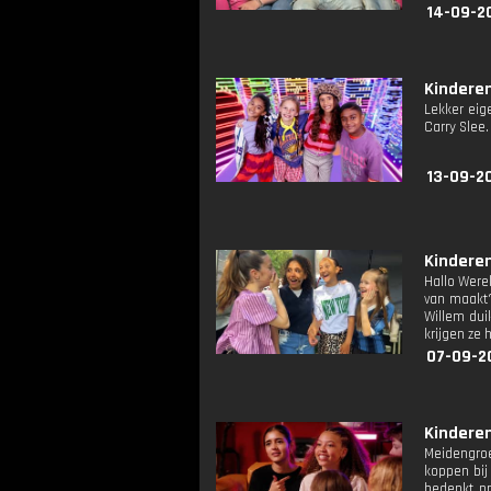
14-09-2
Kinderen
Lekker eig
Carry Slee
13-09-2
Kinderen
Hallo Were
van maakt?
Willem dui
krijgen ze 
07-09-2
Kinderen
Meidengroe
koppen bij
bedenkt pr