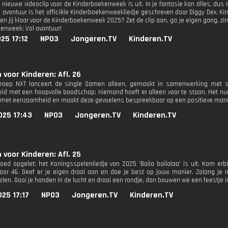
 nieuwe videoclip voor de Kinderboekenweek is uit. In je fantasie kan álles, dus
l avontuur is het officiële Kinderboekenweekliedje geschreven door Diggy Dex. K
Ben jij klaar voor de Kinderboekenweek 2025? Zet de clip aan, ga je eigen gang,
enweek: Vol avontuur!
25 17:12
NPO3
Jongeren.TV
Kinderen.TV
 voor Kinderen: Afl. 26
groep NXT lanceert de single Samen alleen, gemaakt in samenwerking met s
d met een hoopvolle boodschap: niemand hoeft er alleen voor te staan. Het n
 met eenzaamheid en maakt deze gevoelens bespreekbaar op een positieve mani
025 17:43
NPO3
Jongeren.TV
Kinderen.TV
 voor Kinderen: Afl. 25
oed opgelet: het Koningsspelenliedje van 2025 'Baila bailalaa' is uit. Kom e
oor 46. Geef er je eigen draai aan en doe je best op jouw manier. Zolang je
en. Gooi je handen in de lucht en draai een rondje, dan bouwen we een feestje in.
25 17:17
NPO3
Jongeren.TV
Kinderen.TV