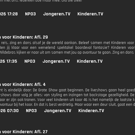
en met ons. Iedereen doe maar mee: Ola ole olee!
26 17:28
NPO3
Jongeren.TV
Kinderen.TV
 voor Kinderen: Afl. 29
reis, zing en dans alsof je de wereld aankan. Beleef samen met Kinderen voor
Ben jij klaar voor een wervelend spektakel boordevol fantasie? Kinderen voo
 Wildebras kijken er naar uit om samen met jou op avontuur te gaan. Zing en dans
26 17:35
NPO3
Jongeren.TV
Kinderen.TV
 voor Kinderen: Afl. 4
 is eindelijk daar: De Grote Show gaat beginnen. De liveshows gaan heel goed 
shows door volg je alles: van styling en inzingen tot backstage gezelligheid. De
aar er zijn ook tranen. Voor veel kinderen uit koor 46 is het namelijk de laatste
vontuur bij het koor. En dat is best verdrietig. Maar waar een deur sluit, gaat een 
026 07:30
NPO3
Jongeren.TV
Kinderen.TV
 voor Kinderen: Afl. 27