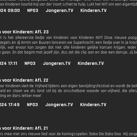
or Kinderen koorlid Kaj van der Voort schiet te hulp. Lukt het NXT om een eigenti
024 09:00
NPO3
Jongeren.TV
Kinderen.TV
 voor Kinderen: Afl. 23
t is het allereerste liedje van Kinderen voor Kinderen NXT! Onze nieuwe po
zegels én dj Armin van Buuren lanceren we Superkracht: een liedje over in je kr
lijk, wat ervoor kan zorgen dat niet alle kinderen gelijke kansen krijgen. I
 gaan. En dat begint met jezelf zijn, dus zet die clip aan en doe een dansje. Jij
24 17:11
NPO3
Jongeren.TV
Kinderen.TV
 voor Kinderen: Afl. 22
or Kinderen viert de Vrijheid tijdens een eigen bevrijdingsfestival en wordt de b
heid en staan we als land stil bij de onschatbare waarde van vrijheid, die all
 zing en dans lekker mee!
024 17:49
NPO3
Jongeren.TV
Kinderen.TV
 voor Kinderen: Afl. 21
ns mee met ons nieuwe lied voor de Koningsspelen: Daba Die Daba Daa. Wij zorgen