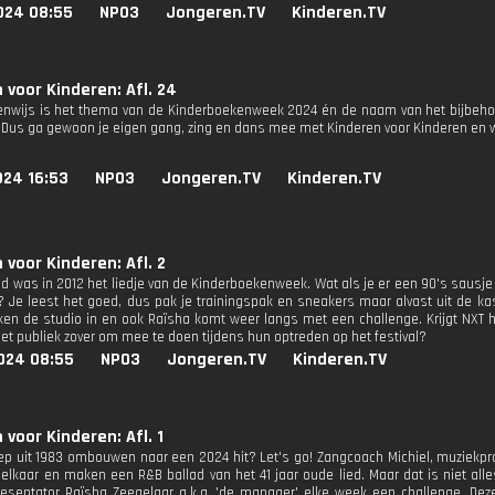
024 08:55
NPO3
Jongeren.TV
Kinderen.TV
 voor Kinderen: Afl. 24
enwijs is het thema van de Kinderboekenweek 2024 én de naam van het bijbehor
. Dus ga gewoon je eigen gang, zing en dans mee met Kinderen voor Kinderen en we
024 16:53
NPO3
Jongeren.TV
Kinderen.TV
 voor Kinderen: Afl. 2
ld was in 2012 het liedje van de Kinderboekenweek. Wat als je er een 90's sausj
 Je leest het goed, dus pak je trainingspak en sneakers maar alvast uit de ka
ken de studio in en ook Raïsha komt weer langs met een challenge. Krijgt NXT h
het publiek zover om mee te doen tijdens hun optreden op het festival?
024 08:55
NPO3
Jongeren.TV
Kinderen.TV
 voor Kinderen: Afl. 1
p uit 1983 ombouwen naar een 2024 hit? Let's go! Zangcoach Michiel, muziekpr
 elkaar en maken een R&B ballad van het 41 jaar oude lied. Maar dat is niet al
esentator Raïsha Zeegelaar a.k.a. 'de manager' elke week een challenge. D