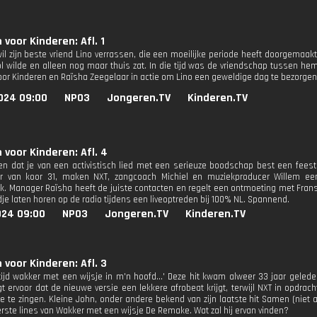
 voor Kinderen: Afl. 1
il zijn beste vriend Lino verrassen, die een moeilijke periode heeft doorgemaakt
l wilde en alleen nog maar thuis zat. In die tijd was de vriendschap tussen h
oor Kinderen en Raïsha Zeegelaar in actie om Lino een geweldige dag te bezorgen
024 09:00
NPO3
Jongeren.TV
Kinderen.TV
 voor Kinderen: Afl. 4
ien dat je van een activistisch lied met een serieuze boodschap best een feest
 van koor 31, maken NXT, zangcoach Michiel en muziekproducer Willem een 
k. Manager Raïsha heeft de juiste contacten en regelt een ontmoeting met Frans D
dje laten horen op de radio tijdens een liveoptreden bij 100% NL. Spannend.
024 09:00
NPO3
Jongeren.TV
Kinderen.TV
 voor Kinderen: Afl. 3
ltijd wakker met een wijsje in m'n hoofd...' Deze hit kwam alweer 33 jaar geled
gt ervoor dat de nieuwe versie een lekkere afrobeat krijgt, terwijl NXT in opdrac
te zingen. Kleine John, onder andere bekend van zijn laatste hit Samen (niet a
erste lines van Wakker met een wijsje De Remake. Wat zal hij ervan vinden?