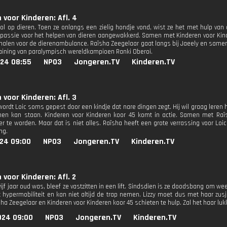
 voor Kinderen: Afl. 4
dol op dieren. Toen ze onlangs een zielig hondje vond, wist ze het met hulp va
 passie voor het helpen van dieren aangewakkerd. Samen met Kinderen voor Kin
 halen voor de dierenambulance. Raïsha Zeegelaar gaat langs bij Jaeely en samen
raining van paralympisch wereldkampioen Ranki Oberoi.
024 08:55
NPO3
Jongeren.TV
Kinderen.TV
 voor Kinderen: Afl. 3
wordt Loic soms gepest door een kindje dat nare dingen zegt. Hij wil graag leren 
nen kan staan. Kinderen voor Kinderen koor 45 komt in actie. Samen met Raï
r te worden. Maar dat is niet alles. Raïsha heeft een grote verrassing voor Loic
ng.
024 09:00
NPO3
Jongeren.TV
Kinderen.TV
 voor Kinderen: Afl. 2
vijf jaar oud was, bleef ze vastzitten in een lift. Sindsdien is ze doodsbang om weer
t hypermobiliteit en kan niet altijd de trap nemen. Lizzy moet dus met haar zus
sha Zeegelaar en Kinderen voor Kinderen koor 45 schieten te hulp. Zal het haar lu
024 09:00
NPO3
Jongeren.TV
Kinderen.TV