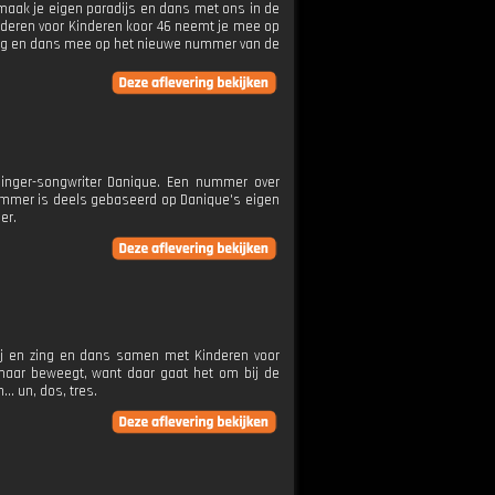
 maak je eigen paradijs en dans met ons in de
inderen voor Kinderen koor 46 neemt je mee op
 zing en dans mee op het nieuwe nummer van de
inger-songwriter Danique. Een nummer over
ummer is deels gebaseerd op Danique's eigen
er.
rbij en zing en dans samen met Kinderen voor
 maar beweegt, want daar gaat het om bij de
.. un, dos, tres.