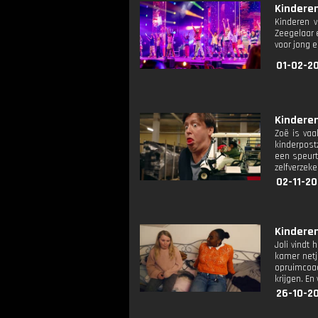
Kinderen
Kinderen v
Zeegelaar 
voor jong 
01-02-2
Kinderen
Zoë is vaa
kinderpost
een speurt
zelfverzek
02-11-2
Kinderen
Joli vindt
kamer netj
opruimcoac
krijgen. E
26-10-2