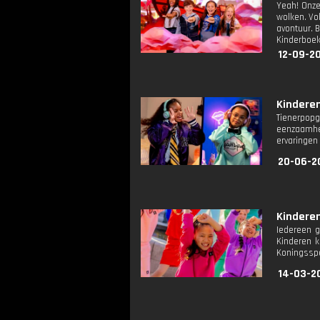
Yeah! Onze
wolken. Vo
avontuur. 
Kinderboek
12-09-20
Kinderen
Tienerpop
eenzaamhei
ervaringen
20-06-2
Kinderen
Iedereen g
Kinderen k
Koningsspel
14-03-20