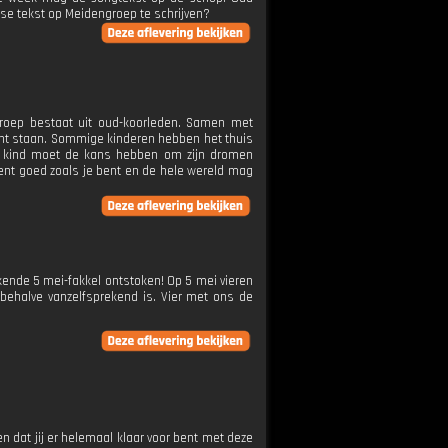
jdse tekst op Meidengroep te schrijven?
pgroep bestaat uit oud-koorleden. Samen met
acht staan. Sommige kinderen hebben het thuis
eder kind moet de kans hebben om zijn dromen
 bent goed zoals je bent en de hele wereld mag
ekende 5 mei-fakkel ontstoken! Op 5 mei vieren
esbehalve vanzelfsprekend is. Vier met ons de
 dat jij er helemaal klaar voor bent met deze