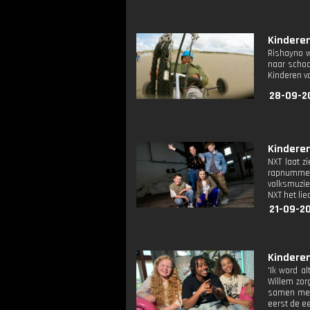
Kinderen
Rishayno w
naar schoo
Kinderen v
28-09-2
Kinderen
NXT laat z
rapnummer
volksmuzie
NXT het lie
21-09-2
Kinderen
'Ik word a
Willem zor
samen mee 
eerst de e