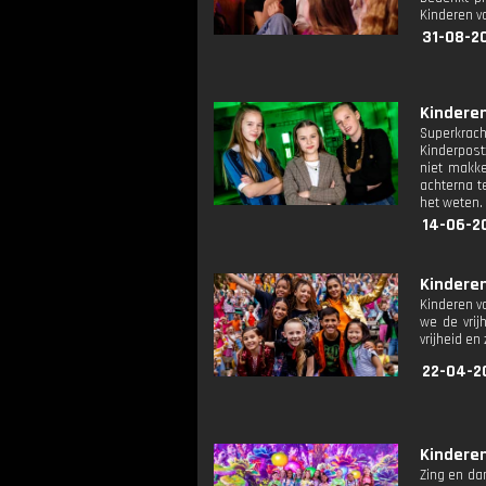
Kinderen vo
31-08-2
Kinderen
Superkrach
Kinderpost
niet makke
achterna te
het weten.
14-06-20
Kinderen
Kinderen vo
we de vrij
vrijheid en
22-04-2
Kinderen
Zing en da