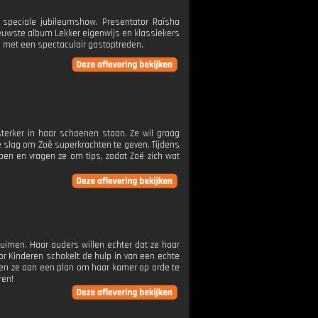
 speciale jubileumshow. Presentator Raïsha
ieuwste album Lekker eigenwijs en klassiekers
e met een spectaculair gastoptreden.
terker in haar schoenen staan. Ze wil graag
 slag om Zoë superkrachten te geven. Tijdens
en en vragen ze om tips, zodat Zoë zich wat
ruimen. Haar ouders willen echter dat ze haar
r Kinderen schakelt de hulp in van een echte
ken ze aan een plan om haar kamer op orde te
ren!