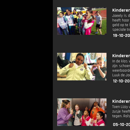
Kinderen
Jaeely is 
heeft haar
geld op te
speciale t
19-10-2
Kinderen
In de klas 
zijn schoe
weerbaarde
Luuk de Jo
12-10-2
Kinderen
Toen Lizzy 
zusje heef
tegen. Raï
05-10-2