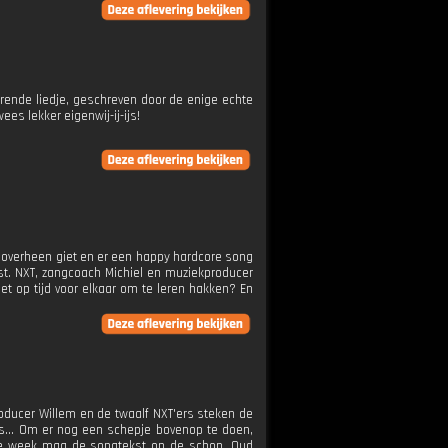
ende liedje, geschreven door de enige echte
es lekker eigenwij-ij-ijs!
e overheen giet en er een happy hardcore song
st. NXT, zangcoach Michiel en muziekproducer
et op tijd voor elkaar om te leren hakken? En
oducer Willem en de twaalf NXT'ers steken de
les... Om er nog een schepje bovenop te doen,
eze week mag de songtekst op de schop. Oud