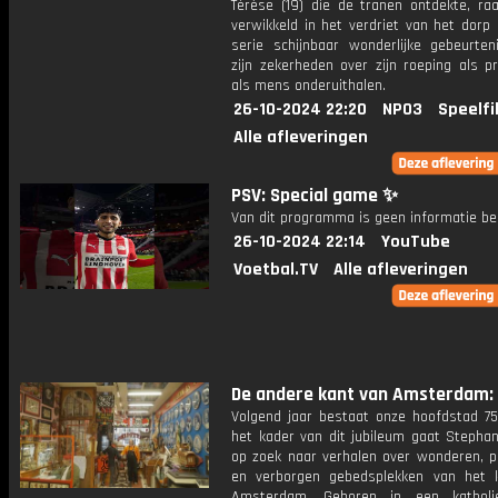
Térèse (19) die de tranen ontdekte, raa
verwikkeld in het verdriet van het dorp
serie schijnbaar wonderlijke gebeurten
zijn zekerheden over zijn roeping als p
als mens onderuithalen.
26-10-2024 22:20
NPO3
Speelfi
Alle afleveringen
PSV: Special game ✨
Van dit programma is geen informatie be
26-10-2024 22:14
YouTube
Voetbal.TV
Alle afleveringen
De andere kant van Amsterdam: A
Volgend jaar bestaat onze hoofdstad 750
het kader van dit jubileum gaat Stepha
op zoek naar verhalen over wonderen, p
en verborgen gebedsplekken van het k
Amsterdam. Geboren in een katholie