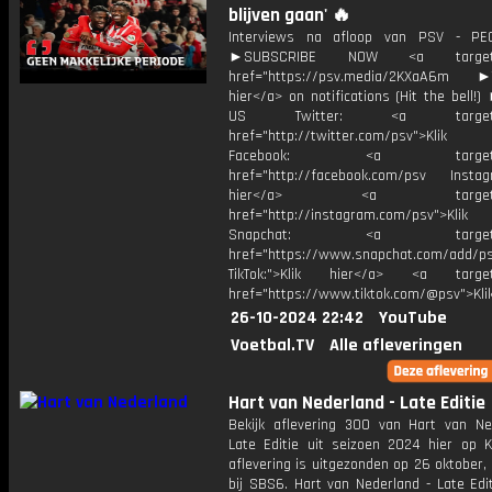
blijven gaan' 🔥
Interviews na afloop van PSV - PEC
►SUBSCRIBE NOW <a target="
href="https://psv.media/2KXaA6m ►T
hier</a> on notifications (Hit the bell
US Twitter: <a target="_
href="http://twitter.com/psv">Klik
Facebook: <a target="_
href="http://facebook.com/psv Instagr
hier</a> <a target="_
href="http://instagram.com/psv">Klik
Snapchat: <a target="_
href="https://www.snapchat.com/add/p
TikTok:">Klik hier</a> <a target=
href="https://www.tiktok.com/@psv">Klik
26-10-2024 22:42
YouTube
Voetbal.TV
Alle afleveringen
Hart van Nederland - Late Editie
Bekijk aflevering 300 van Hart van Ne
Late Editie uit seizoen 2024 hier op K
aflevering is uitgezonden op 26 oktober,
bij SBS6. Hart van Nederland - Late Edi