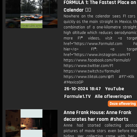
FORMULA 1: The Fastest Place on 
Calendar 😮‍💨
Nowhere on the calendar sees F1 cars 
quickly as the main straight in Mexico, t
combination of a one-kilometre straight
high altitude which reduces aerodynamic
more F1® videos, visit <a target=
href="https://www.Formula1.com Fol
hier</a> F1®: <a target="_
href="https://www.instagram.com/F1
https://www.facebook.com/Formula1/
https://www.twitter.com/F1
https://www.twitch.tv/formula1
https://www.tiktok.com/@f1 #F1">Klik
#MexicoGP
26-10-2024 18:47
YouTube
Formule1.TV
Alle afleveringen
Anne Frank House: Anne Frank
decorates her room #shorts
Anne had started collecting postc
pictures of movie stars even before the
hiding. Her collection came with her