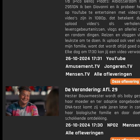
17b (Pico Bello) Plaats: Alblasserdam 
2951GN Ik ben Giovanni en ik probeer he
op YouTube te entertainen met video's
video's zijn in 1080p, dat betekent d
upload video's als verhale
levensgebeurtenissen, vlogs en allerlei 
en random dingen. Reizen en vloggen vi
leukste om te doen. Ik upload ook veel v
mijn familie, want dat wordt altijd goed 
Elke dag om 17:30 kan jij een video verwa
26-10-2024 17:31
YouTube
Amusement.TV
Jongeren.TV
Mensen.TV
Alle afleveringen
De Verandering: Afl. 29
Hester Bouwmeester wordt als baby ges
haar moeder en ter adoptie aangeboden
DNA-test komt zij vele jaren later in c
haar biologische familie en daar doe
schokkende ontdekking.
26-10-2024 17:30
NPO2
Mensen
Alle afleveringen