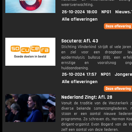
weersverwachting.
26-10-2024 18:00
NPO1
Nieuws.
Alle afleveringen
Socutera: Afl. 43
Stichting Vlinderkind strijdt al vele jare
en ziel voor een draagbaar le
epidermolysis bullosa (EB), een erfeli
ernstige en vooralsnog ongene
huidaandoening.
26-10-2024 17:57
NPO1
Jongere
Alle afleveringen
Nederland Zingt: Afl. 28
Vanuit de traditie van de Westerkerk 
diverse bekende samenzangliederen,
staan er een aantal nieuwe liedere
programma. Zo schreven ds. Herman Koe
dirigent-organist Evan Bogerd van de W
zelf een aantal van deze liederen.