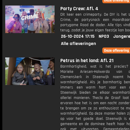
Party Crew: Afl. 4
Dit keer een crimeparty. De DIY is het 
Crime, de partysnack een moordtaa
partygame Raad de dader. Alle tips vind
terug, zodat je jouw eigen feestje kan b
26-10-2024 17:15
NPO3
Jongere
Alle afleveringen
Petrus in het land: Afl. 21
Barmhartigheid, wat is het precies
Marieke Ariesen-Holwerda van 
Clemenskerk in Steenwijk noemt he
warmhartigheid. Als je barmhartig ben
immers een warm hart voor een a
Steenwijk bieden ze elkaar warmhart
allerlei manieren. Thecla de Graaf laat
ervaren hoe het is om een nacht zonder
te brengen om ze zo enthousiast te m
warmhartigheid. Op deze manier halen zi
op voor het goede doel. Steenwijk is 
gemeente en de dominee heeft haar ha
ook met uitvaarten. Gemeentelede