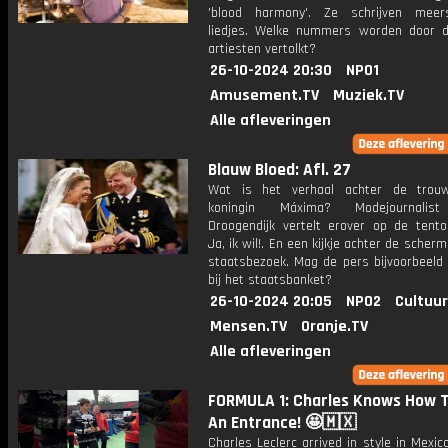
'blood harmony'. Ze schrijven meer
liedjes. Welke nummers worden door 
artiesten vertolkt?
26-10-2024 20:30
NPO1
Amusement.TV
Muziek.TV
Alle afleveringen
Blauw Bloed: Afl. 27
Wat is het verhaal achter de trouw
koningin Máxima? Modejournalis
Droogendijk vertelt erover op de tentoo
Ja, ik wil!. En een kijkje achter de scherm
staatsbezoek. Mag de pers bijvoorbeeld
bij het staatsbanket?
26-10-2024 20:05
NPO2
Cultuur
Mensen.TV
Oranje.TV
Alle afleveringen
FORMULA 1: Charles Knows How 
An Entrance! 🤩🇲🇽
Charles Leclerc arrived in style in Mexico