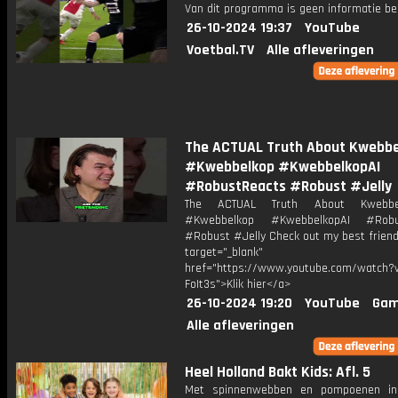
Van dit programma is geen informatie be
26-10-2024 19:37
YouTube
Voetbal.TV
Alle afleveringen
The ACTUAL Truth About Kwebbe
#Kwebbelkop #KwebbelkopAI
#RobustReacts #Robust #Jelly
The ACTUAL Truth About Kwebbe
#Kwebbelkop #KwebbelkopAI #Robu
#Robust #Jelly Check out my best friend:
target="_blank"
href="https://www.youtube.com/watch?v
FoIt3s">Klik hier</a>
26-10-2024 19:20
YouTube
Gam
Alle afleveringen
Heel Holland Bakt Kids: Afl. 5
Met spinnenwebben en pompoenen in