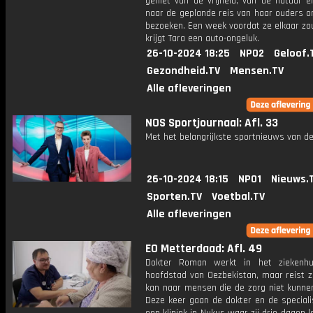
geniet van de vrijheid, van de natuur en
naar de geplande reis van haar ouders o
bezoeken. Een week voordat ze elkaar zo
krijgt Tara een auto-ongeluk.
26-10-2024 18:25
NPO2
Geloof.
Gezondheid.TV
Mensen.TV
Alle afleveringen
NOS Sportjournaal: Afl. 33
Met het belangrijkste sportnieuws van de
26-10-2024 18:15
NPO1
Nieuws.
Sporten.TV
Voetbal.TV
Alle afleveringen
EO Metterdaad: Afl. 49
Dokter Roman werkt in het ziekenhu
hoofdstad van Oezbekistan, maar reist z
kan naar mensen die de zorg niet kunnen
Deze keer gaan de dokter en de speciali