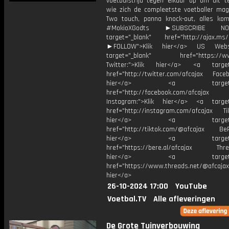
voetbalstrijd tegen elkaar op om uit t
wie zich de compleetste voetballer ma
Two touch, panna knock-out, alles komt
#MokioXGodts ►SUBSCRIBE 
target="_blank" href="http://ajax.ms/
►FOLLOW">Klik hier</a> US Webs
target="_blank" href="https://www
Twitter:">Klik hier</a> <a target=
href="http://twitter.com/afcajax Facebo
hier</a> <a target="_
href="http://facebook.com/afcajax
Instagram:">Klik hier</a> <a target
href="http://instagram.com/afcajax TikT
hier</a> <a target="_
href="http://tiktok.com/@afcajax BeRe
hier</a> <a target="_
href="https://bere.al/afcajax Threa
hier</a> <a target="_
href="https://www.threads.net/@afcajax
hier</a>
26-10-2024 17:00
YouTube
Voetbal.TV
Alle afleveringen
De Grote Tuinverbouwing