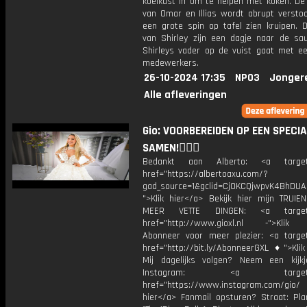
koelkast in om te helpen met koken. D
van Omar en Illias wordt abrupt verstoo
een grote spin op tafel zien kruipen. 
van Shirley zijn een dagje naar de sa
Shirleys vader op de vuist gaat met e
medewerkers.
26-10-2024 17:35
NPO3
Jonger
Alle afleveringen
Gio: VOORBEREIDEN OP EEN SPECI
SAMEN!👩‍❤️‍👨
Bedankt aan Alberto: <a target=
href="https://albertoaxu.com/?
gad_source=1&gclid=Cj0KCQjwpvK4BhD
">Klik hier</a> Bekijk hier mijn TRUI
MEER VETTE DINGEN: <a target="
href="http://www.gioxl.nl -">Klik 
Abonneer voor meer plezier: <a target
href="http://bit.ly/AbonneerGXL ♦">Klik
Mij dagelijks volgen? Neem een kijkj
Instagram: <a target="_
href="https://www.instagram.com/gio
hier</a> Fanmail opsturen? Straat: Pl