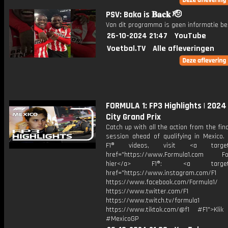
PSV: Baka is 𝐁𝐚𝐜𝐤 🫡
Van dit programma is geen informatie be
26-10-2024 21:47
YouTube
Voetbal.TV
Alle afleveringen
FORMULA 1: FP3 Highlights | 2024
City Grand Prix
Catch up with all the action from the fina
session ahead of qualifying in Mexico.
F1® videos, visit <a target="
href="https://www.Formula1.com Fol
hier</a> F1®: <a target="_
href="https://www.instagram.com/F1
https://www.facebook.com/Formula1/
https://www.twitter.com/F1
https://www.twitch.tv/formula1
https://www.tiktok.com/@f1 #F1">Klik
#MexicoGP