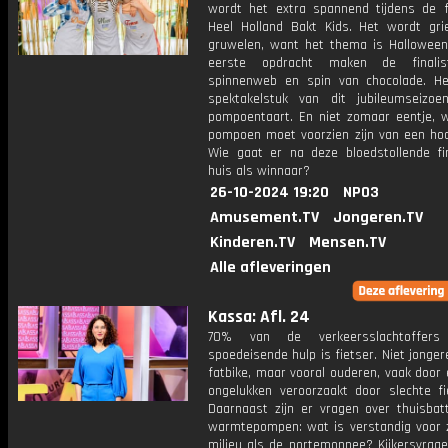
wordt het extra spannend tijdens de f
Heel Holland Bakt Kids. Het wordt gri
gruwelen, want het thema is Halloween
eerste opdracht maken de finali
spinnenweb en spin van chocolade. He
spektakelstuk van dit jubileumseizo
pompoentaart. En niet zomaar eentje, 
pompoen moet voorzien zijn van een hoo
Wie gaat er na deze bloedstollende fi
huis als winnaar?
26-10-2024 19:20
NPO3
Amusement.TV
Jongeren.TV
Kinderen.TV
Mensen.TV
Alle afleveringen
Kassa: Afl. 24
70% van de verkeersslachtoffer
spoedeisende hulp is fietser. Niet jonge
fatbike, maar vooral ouderen, vaak door 
ongelukken veroorzaakt door slechte fi
Daarnaast zijn er vragen over thuisbatt
warmtepompen: wat is verstandig voor 
milieu als de portemonnee? Kijkersvrag