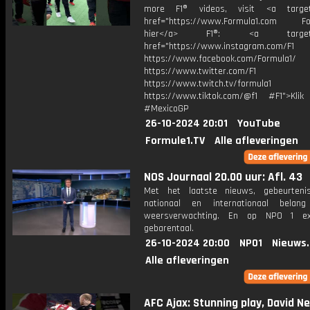
more F1® videos, visit <a target=
href="https://www.Formula1.com Fol
hier</a> F1®: <a target="_
href="https://www.instagram.com/F1
https://www.facebook.com/Formula1/
https://www.twitter.com/F1
https://www.twitch.tv/formula1
https://www.tiktok.com/@f1 #F1">Klik
#MexicoGP
26-10-2024 20:01
YouTube
Formule1.TV
Alle afleveringen
NOS Journaal 20.00 uur: Afl. 43
Met het laatste nieuws, gebeurteni
nationaal en internationaal bela
weersverwachting. En op NPO 1 e
gebarentaal.
26-10-2024 20:00
NPO1
Nieuws
Alle afleveringen
AFC Ajax: Stunning play, David Nere