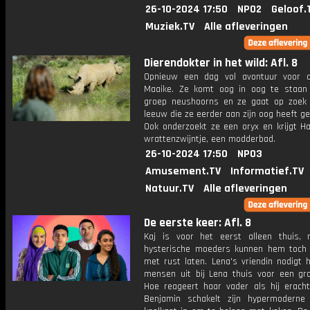
26-10-2024 17:50
NPO2
Geloof.
Muziek.TV
Alle afleveringen
Dierendokter in het wild: Afl. 8
Opnieuw een dag vol avontuur voor d
Maaike. Ze komt oog in oog te staa
groep neushoorns en ze gaat op zoek
leeuw die ze eerder aan zijn oog heeft g
Ook onderzoekt ze een oryx en krijgt Ha
wrattenzwijntje, een modderbad.
26-10-2024 17:50
NPO3
Amusement.TV
Informatief.TV
Natuur.TV
Alle afleveringen
De eerste keer: Afl. 8
Kaj is voor het eerst alleen thuis, 
hysterische moeders kunnen hem toch 
met rust laten. Lena's vriendin nodigt 
mensen uit bij Lena thuis voor een gro
Hoe reageert haar vader als hij erach
Benjamin schakelt zijn hypermoderne