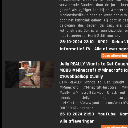
vervreemde Sanders door de jaren hee
geloof. Als vijftiger liep hij de Amsterd
Nicolaasbasiliek binnen en werd opnieuw
door het katholiek geloof. Hij gaat in g
gelovigen die, tegen de seculiere s
katholiek zijn. Ook is er een bijzonder 
met tatoeëerder Henk Schiffmacher.
26-10-2024 22:10
NPO2
Geloof.
Informatief.TV
Alle afleveringe
Jelly REALLY Wants to Get Caugh
MOBS #Minecraft #MinecraftHa
#Kwebbelkop #Jelly
Jelly REALLY Wants to Get Caught
#Minecraft #MinecraftHardcore #Kw
#Jelly #MinecraftSurvival Check ou
friend: Jelly: <a target="
href="https://www.youtube.com/watch?v
FoIt3s">Klik hier</a>
26-10-2024 21:50
YouTube
Gam
Alle afleveringen