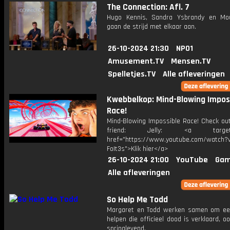
The Connection: Afl. 7
Hugo Kennis, Sandra Ysbrandy en Mo
gaan de strijd met elkaar aan.
26-10-2024 21:30
NPO1
Amusement.TV
Mensen.TV
Spelletjes.TV
Alle afleveringen
Kwebbelkop: Mind-Blowing Impos
Race!
Mind-Blowing Impossible Race! Check ou
friend: Jelly: <a target="
href="https://www.youtube.com/watch?v
FoIt3s">Klik hier</a>
26-10-2024 21:00
YouTube
Gam
Alle afleveringen
So Help Me Todd
Margaret en Todd werken samen om een
helpen die officieel dood is verklaard, ook
springlevend.