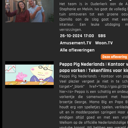
Het team is in Ouderkerk aan de Am
Stephanie en Melvin. Ivo gaat de volledig
tuin omtoveren tot een groene oase
Djamilla aan de slag gaat met een 
interieur. Een leuke uitdaging 
verrassingen.
26-10-2024 17:00
SBS
Amusement.TV
Woon.TV
Alle afleveringen
Peppa Pig Nederlands | Kantoor 
papa varken | Tekenfilms voor k
Peppa Pig Nederlands - Kantoor van pa
Veel plezier vergeet je niet in te schr
target="_blank" href="http://goo.gl/SbY
hier</a> Peppa is een schattig en ondeu
varkentje die samenwoont met haar 
broertje George, Mama Big en Papa B
houdt erg van spelletjes spelen, verkled
uit en in modderpoelen springen! Haar 
eindigen altijd goed en met een vroli
Welkom op de officiële Nederlandstalige
youtube kanaal. Wij hebben een wereld 