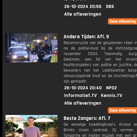
26-10-2024 20:56
SBS
Alle afleveringen
Andere Tijden: Afl. 9
Reconstructie van de gespannen sfeer in
na de politie-inval bij de Hofstadgr
november 2004. Toenmalig burge
Deetman, een lid van het arresta
hoofdrolspelers van politie en justitie, 
bewoners van het Laakkwartier besp
zenuwslopende inval en de inschattingsf
zijn gemaakt.
26-10-2024 20:40
NPO2
Informatief.TV
Kennis.TV
Alle afleveringen
Beste Zangers: Afl. 7
De eeneiige tweelingbroers Arnout 
Brinks staan centraal. Zij vormen
Tangarine en maken muziek met een gr