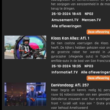
het aanjagen van eenzaamheid in de maa
terug te dringen.
26-10-2024 18:45
NPO2
Amusement.TV
Mensen.TV
Alle afleveringen
Klaas Kan Alles: Afl. 1
De tien coolste voertuigen die Klaas
heeft. De kijkers hebben gekozen voor o
de grootste robot ter wereld in J
gyrocopter (vliegende auto) in Tsjec
amfibie-auto in de baai van San Francisco
26-10-2024 18:35
NPO3
Informatief.TV
Alle afleveringe
EenVandaag: Afl. 257
Meer begrip en kennis nodig bij pers
rouw bij nabestaanden van een geweldsm
Oekraïense vrouwen over hun ervaringe
front * Israël valt Iran aan * Grote pr
voor behoud Amelisweerd