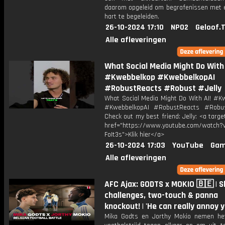
daarom opgeleid om begrafenissen met
hart te begeleiden.
26-10-2024 17:10
NPO2
Geloof.
Alle afleveringen
What Social Media Might Do With 
#Kwebbelkop #KwebbelkopAI
#RobustReacts #Robust #Jelly
What Social Media Might Do With AI! #K
#KwebbelkopAI #RobustReacts #Robus
Check out my best friend: Jelly: <a targe
href="https://www.youtube.com/watch?v
FoIt3s">Klik hier</a>
26-10-2024 17:03
YouTube
Gam
Alle afleveringen
AFC Ajax: GODTS x MOKIO 🇧🇪 | Sk
challenges, two-touch & panna
knockout! | 'He can really annoy 
Mika Godts en Jorthy Mokio nemen he