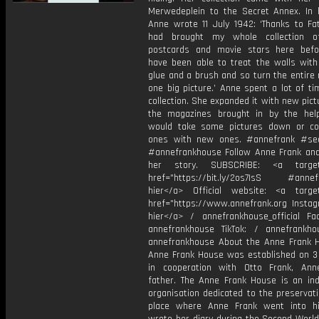
Merwedeplein to the Secret Annex. In h
Anne wrote 11 July 1942: ‘Thanks to Fa
had brought my whole collection of
postcards and movie stars here befo
have been able to treat the walls with
glue and a brush and so turn the entire
one big picture.’ Anne spent a lot of t
collection. She expanded it with new pic
the magazines brought in by the hel
would take some pictures down or co
ones with new ones. #annefrank #se
#annefrankhouse Follow Anne Frank and
her story. SUBSCRIBE: <a target=
href="https://bit.ly/2os7IsS #annefr
hier</a> Official website: <a target
href="https://www.annefrank.org Instagr
hier</a> / annefrankhouse_official Fa
annefrankhouse TikTok: / annefrankh
annefrankhouse About the Anne Frank 
Anne Frank House was established on 3
in cooperation with Otto Frank, Ann
father. The Anne Frank House is an in
organisation dedicated to the preservat
place where Anne Frank went into h