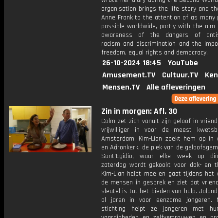
wrote her diary during the Second World
organisation brings the life story and t
Anne Frank to the attention of as many 
possible worldwide, partly with the aim 
awareness of the dangers of antis
racism and discrimination and the impo
freedom, equal rights and democracy.
26-10-2024 18:45
YouTube
Amusement.TV
Cultuur.TV
Ken
Mensen.TV
Alle afleveringen
Zin in morgen: Afl. 30
Colm zet zich vanuit zijn geloof in vrien
vrijwilliger in voor de meest kwets
Amsterdam. Kim-Lian zoekt hem op in
en Aäronkerk, de plek van de geloofsge
Sant'Egidio, waar elke week op di
zaterdag wordt gekookt voor dak- en th
Kim-Lian helpt mee en gaat tijdens het 
de mensen in gesprek en ziet dat vrien
sleutel is tot het bieden van hulp. Joland
al jaren in voor eenzame jongeren.
stichting helpt ze jongeren met hu
vaardigheden en zelfvertrouwen en pr