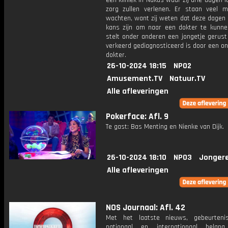
een kliniek in Nukus waar zij drie dagen l
zorg zullen verlenen. Er staan veel 
wachten, want zij weten dat deze dagen 
kans zijn om naar een dokter te kunn
stelt onder anderen een jongetje gerust
verkeerd gediagnosticeerd is door een 
dokter.
26-10-2024 18:15
NPO2
Amusement.TV
Natuur.TV
Alle afleveringen
Pokerface: Afl. 9
Te gast: Bas Menting en Nienke van Dijk.
26-10-2024 18:10
NPO3
Jonger
Alle afleveringen
NOS Journaal: Afl. 42
Met het laatste nieuws, gebeurteni
nationaal en internationaal bela