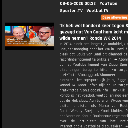
08-06-2026 00:32
YouTube
Sporten.TV
Voetbal.TV
"Ik heb wel honderd keer tegen S
gezegd dat Van Gaal hem écht 
wilde nemen"| Rondo WK 2014
In 2014 bleek het lange tijd onduidelijk
Sneijder meeging naar het WK in Brazilië
bleek dat Louis van Gaal dit allemaal d
recordinternational te prikkelen. ↠ Abon
op het YouTube kanaal van Ziggo Spor
uitzendingen terug te kijken <a target
href="http://on.ziggo.nl/Abonneer
hier</a> Live topsport kijk je bij Ziggo
kanaal 14! Meer info? Kijk op <a target
href="https://on.ziggo.nl/info In">Klik
Rondo is het voetbal, voetbal en nog ee
dat de klok slaat. Aan tafel bij Wytse va
sluiten analisten als Marco van Bas
Gullit, Wesley Sneijder, Youri Mulder, 
der Vaart en Khalid Boulahrouz regelmat
over de actualiteit van het nati
internationale voetbal te discussiëren. ↠