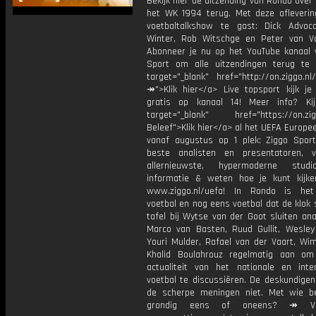
Bekijk hier de uitzending van Rondo over
het WK 1994 terug. Met deze afleverin
voetbaltalkshow te gast: Dick Advoc
Winter, Rob Witschge en Peter van 
Abonneer je nu op het YouTube kanaal 
Sport om alle uitzendingen terug te 
target="_blank" href="http://on.ziggo.n
↠">Klik hier</a> Live topsport kijk je 
gratis op kanaal 14! Meer info? Ki
target="_blank" href="https://on.zigg
Beleef">Klik hier</a> al het UEFA Europe
vanaf augustus op 1 plek: Ziggo Spor
beste analisten en presentatoren, 
allernieuwste, hypermoderne stud
informatie & weten hoe je kunt kijk
www.ziggo.nl/uefa! In Rondo is het
voetbal en nog eens voetbal dat de klok 
tafel bij Wytse van der Goot sluiten ana
Marco van Basten, Ruud Gullit, Wesley 
Youri Mulder, Rafael van der Vaart, Wim
Khalid Boulahrouz regelmatig aan o
actualiteit van het nationale en inter
voetbal te discussiëren. De deskundige
de scherpe meningen niet. Met wie be
grondig eens of oneens? ↠ Vo