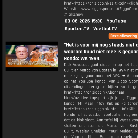
href="https://on.ziggo.nl/zs_tiktok">Klik h
Website: www.ziggosport.nl #ZiggoSpo
#Talkshow
03-06-2026 15:30
YouTube
Sporten.TV
Voetbal.TV
"Het is voor mij nog steeds niet d
waarom Ruud niet mee is gegaan"
Rondo: WK 1994
Dick Advocaat gaat dieper in op het fei
Gullit en Marco van Basten in 1994 niet 
mee zijn gegaan naar het WK. ↠ Abonn
op het YouTube kanaal van Ziggo Spor
uitzendingen terug te kijken <a target
href="http://on.ziggo.nl/Abonneer
hier</a> Live topsport kijk je bij Ziggo
kanaal 14! Meer info? Kijk op <a target
href="https://on.ziggo.nl/info In">Klik
Rondo is het voetbal, voetbal en nog ee
dat de klok slaat. Aan tafel bij Wytse va
sluiten analisten als Marco van Bas
Gullit, Wesley Sneijder, Youri Mulder, 
der Vaart en Khalid Boulahrouz regelmat