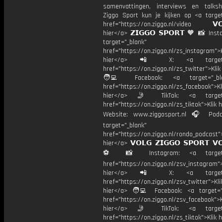
samenvattingen, interviews en talk
Ziggo Sport kun je kijken op <a target
href="https://on.ziggo.nl/video 𝗩𝗢
hier</a> 𝗭𝗜𝗚𝗚𝗢 𝗦𝗣𝗢𝗥𝗧 🧡 📸 Ins
target="_blank"
href="https://on.ziggo.nl/zs_instagram">K
hier</a> 📲 X: <a target="
href="https://on.ziggo.nl/zs_twitter">Kli
🧑‍💻 Facebook: <a target="_bla
href="https://on.ziggo.nl/zs_facebook">Kl
hier</a> 🤳 TikTok: <a target=
href="https://on.ziggo.nl/zs_tiktok">Klik h
Website: www.ziggosport.nl 🎧 Podc
target="_blank"
href="https://on.ziggo.nl/rondo_podcast">
hier</a> 𝗩𝗢𝗟𝗚 𝗭𝗜𝗚𝗚𝗢 𝗦𝗣𝗢𝗥𝗧 𝗩
⚽️ 📸 Instagram: <a target="
href="https://on.ziggo.nl/zsv_instagram">
hier</a> 📲 X: <a target="
href="https://on.ziggo.nl/zsv_twitter">Kli
hier</a> 🧑‍💻 Facebook: <a target="
href="https://on.ziggo.nl/zsv_facebook">K
hier</a> 🤳 TikTok: <a target=
href="https://on.ziggo.nl/zs_tiktok">Klik h