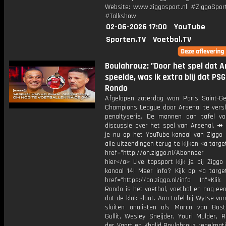
Website: www.ziggosport.nl #ZiggoSpo
#Talkshow
02-06-2026 17:00
YouTube
Sporten.TV
Voetbal.TV
Boulahrouz: "Door het spel dat A
speelde, was ik extra blij dat PSG
Rondo
Afgelopen zaterdag won Paris Saint-G
Champions League door Arsenal te versl
penaltyserie. De mannen aan tafel v
discussie over het spel van Arsenal. ↠
je nu op het YouTube kanaal van Ziggo
alle uitzendingen terug te kijken <a targe
href="http://on.ziggo.nl/Abonneer
hier</a> Live topsport kijk je bij Ziggo
kanaal 14! Meer info? Kijk op <a target
href="https://on.ziggo.nl/info In">Klik
Rondo is het voetbal, voetbal en nog ee
dat de klok slaat. Aan tafel bij Wytse va
sluiten analisten als Marco van Bas
Gullit, Wesley Sneijder, Youri Mulder, 
der Vaart en Khalid Boulahrouz regelmat