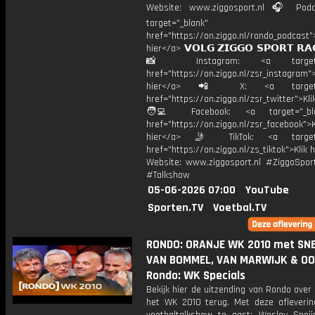
Website: www.ziggosport.nl 🎧 Podc
target="_blank"
href="https://on.ziggo.nl/rondo_podcast">
hier</a> 𝗩𝗢𝗟𝗚 𝗭𝗜𝗚𝗚𝗢 𝗦𝗣𝗢𝗥𝗧 𝗥𝗔
📸 Instagram: <a target="_
href="https://on.ziggo.nl/zsr_instagram">
hier</a> 📲 X: <a target="
href="https://on.ziggo.nl/zsr_twitter">Kli
🧑‍💻 Facebook: <a target="_bla
href="https://on.ziggo.nl/zsr_facebook">K
hier</a> 🤳 TikTok: <a target=
href="https://on.ziggo.nl/zs_tiktok">Klik h
Website: www.ziggosport.nl #ZiggoSpo
#Talkshow
05-06-2026 07:00
YouTube
Sporten.TV
Voetbal.TV
RONDO: ORANJE WK 2010 met SNE
VAN BOMMEL, VAN MARWIJK & OOI
Rondo: WK Specials
Bekijk hier de uitzending van Rondo over
het WK 2010 terug. Met deze afleverin