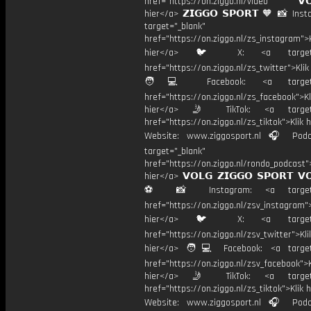
href="https://on.ziggo.nl/video 𝗩𝗢
hier</a> 𝗭𝗜𝗚𝗚𝗢 𝗦𝗣𝗢𝗥𝗧 🧡 📸 Ins
target="_blank"
href="https://on.ziggo.nl/zs_instagram">K
hier</a> 🐦 X: <a target="
href="https://on.ziggo.nl/zs_twitter">Kli
🧑💻 Facebook: <a target="
href="https://on.ziggo.nl/zs_facebook">Kl
hier</a> 🤳 TikTok: <a target=
href="https://on.ziggo.nl/zs_tiktok">Klik h
Website: www.ziggosport.nl 🎧 Podc
target="_blank"
href="https://on.ziggo.nl/rondo_podcast">
hier</a> 𝗩𝗢𝗟𝗚 𝗭𝗜𝗚𝗚𝗢 𝗦𝗣𝗢𝗥𝗧 𝗩
⚽️ 📸 Instagram: <a target="
href="https://on.ziggo.nl/zsv_instagram">
hier</a> 🐦 X: <a target="
href="https://on.ziggo.nl/zsv_twitter">Kli
hier</a> 🧑💻 Facebook: <a target=
href="https://on.ziggo.nl/zsv_facebook">K
hier</a> 🤳 TikTok: <a target=
href="https://on.ziggo.nl/zs_tiktok">Klik h
Website: www.ziggosport.nl 🎧 Podc