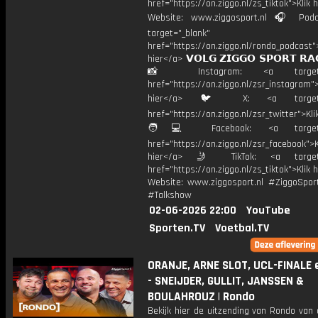
href="https://on.ziggo.nl/zs_tiktok">Klik h
Website: www.ziggosport.nl 🎧 Podc
target="_blank"
href="https://on.ziggo.nl/rondo_podcast">
hier</a> 𝗩𝗢𝗟𝗚 𝗭𝗜𝗚𝗚𝗢 𝗦𝗣𝗢𝗥𝗧 𝗥𝗔
📸 Instagram: <a target="_
href="https://on.ziggo.nl/zsr_instagram">
hier</a> 🐦 X: <a target="
href="https://on.ziggo.nl/zsr_twitter">Kli
🧑💻 Facebook: <a target="
href="https://on.ziggo.nl/zsr_facebook">K
hier</a> 🤳 TikTok: <a target=
href="https://on.ziggo.nl/zs_tiktok">Klik h
Website: www.ziggosport.nl #ZiggoSpo
#Talkshow
02-06-2026 22:00
YouTube
Sporten.TV
Voetbal.TV
ORANJE, ARNE SLOT, UCL-FINALE 
- SNEIJDER, GULLIT, JANSSEN &
BOULAHROUZ | Rondo
Bekijk hier de uitzending van Rondo van