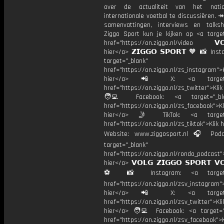
over de actualiteit van het nati
internationale voetbal te discussiëren. ↠
samenvattingen, interviews en talk
Ziggo Sport kun je kijken op <a target
href="https://on.ziggo.nl/video 𝗩𝗢
hier</a> 𝗭𝗜𝗚𝗚𝗢 𝗦𝗣𝗢𝗥𝗧 🧡 📸 Ins
target="_blank"
href="https://on.ziggo.nl/zs_instagram">K
hier</a> 📲 X: <a target="
href="https://on.ziggo.nl/zs_twitter">Kli
🧑‍💻 Facebook: <a target="_bla
href="https://on.ziggo.nl/zs_facebook">Kl
hier</a> 🤳 TikTok: <a target=
href="https://on.ziggo.nl/zs_tiktok">Klik h
Website: www.ziggosport.nl 🎧 Podc
target="_blank"
href="https://on.ziggo.nl/rondo_podcast">
hier</a> 𝗩𝗢𝗟𝗚 𝗭𝗜𝗚𝗚𝗢 𝗦𝗣𝗢𝗥𝗧 𝗩
⚽️ 📸 Instagram: <a target="
href="https://on.ziggo.nl/zsv_instagram">
hier</a> 📲 X: <a target="
href="https://on.ziggo.nl/zsv_twitter">Kli
hier</a> 🧑‍💻 Facebook: <a target="
href="https://on.ziggo.nl/zsv_facebook">K