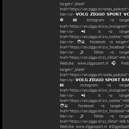
target="_blank"
href="https://on.ziggo.nl/rondo_podcast">
hier</a> 𝗩𝗢𝗟𝗚 𝗭𝗜𝗚𝗚𝗢 𝗦𝗣𝗢𝗥𝗧 𝗩
⚽️ 📸 Instagram: <a target="
href="https://on.ziggo.nl/zsv_instagram">
hier</a> 📲 X: <a target="
href="https://on.ziggo.nl/zsv_twitter">Kli
hier</a> 🧑‍💻 Facebook: <a target="
href="https://on.ziggo.nl/zsv_facebook">K
hier</a> 🤳 TikTok: <a target=
href="https://on.ziggo.nl/zs_tiktok">Klik h
Website: www.ziggosport.nl 🎧 Podc
target="_blank"
href="https://on.ziggo.nl/rondo_podcast">
hier</a> 𝗩𝗢𝗟𝗚 𝗭𝗜𝗚𝗚𝗢 𝗦𝗣𝗢𝗥𝗧 𝗥𝗔
📸 Instagram: <a target="_
href="https://on.ziggo.nl/zsr_instagram">
hier</a> 📲 X: <a target="
href="https://on.ziggo.nl/zsr_twitter">Kli
🧑‍💻 Facebook: <a target="_bla
href="https://on.ziggo.nl/zsr_facebook">K
hier</a> 🤳 TikTok: <a target=
href="https://on.ziggo.nl/zs_tiktok">Klik h
Website: www.ziggosport.nl #ZiggoSpo