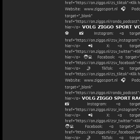
href="https://on.ziggo.nl/zs_tiktok">Klik h
Website: www.ziggosport.nl 🎧 Podc
target="_blank"
href="https://on.ziggo.nl/rondo_podcast">
hier</a> 𝗩𝗢𝗟𝗚 𝗭𝗜𝗚𝗚𝗢 𝗦𝗣𝗢𝗥𝗧 𝗩
⚽️ 📸 Instagram: <a target="
href="https://on.ziggo.nl/zsv_instagram">
hier</a> 📲 X: <a target="
href="https://on.ziggo.nl/zsv_twitter">Kli
hier</a> 🧑‍💻 Facebook: <a target="
href="https://on.ziggo.nl/zsv_facebook">K
hier</a> 🤳 TikTok: <a target=
href="https://on.ziggo.nl/zs_tiktok">Klik h
Website: www.ziggosport.nl 🎧 Podc
target="_blank"
href="https://on.ziggo.nl/rondo_podcast">
hier</a> 𝗩𝗢𝗟𝗚 𝗭𝗜𝗚𝗚𝗢 𝗦𝗣𝗢𝗥𝗧 𝗥𝗔
📸 Instagram: <a target="_
href="https://on.ziggo.nl/zsr_instagram">
hier</a> 📲 X: <a target="
href="https://on.ziggo.nl/zsr_twitter">Kli
🧑‍💻 Facebook: <a target="_bla
href="https://on.ziggo.nl/zsr_facebook">K
hier</a> 🤳 TikTok: <a target=