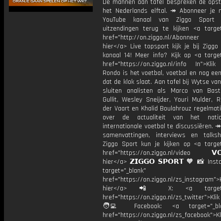
De mannen aan tafel bespreken de opste
het Nederlands elftal. ↠ Abonneer je 
YouTube kanaal van Ziggo Sport
uitzendingen terug te kijken <a target
href="http://on.ziggo.nl/Abonneer
hier</a> Live topsport kijk je bij Ziggo
kanaal 14! Meer info? Kijk op <a target
href="https://on.ziggo.nl/info In">Klik
Rondo is het voetbal, voetbal en nog ee
dat de klok slaat. Aan tafel bij Wytse va
sluiten analisten als Marco van Bas
Gullit, Wesley Sneijder, Youri Mulder, 
der Vaart en Khalid Boulahrouz regelmat
over de actualiteit van het nati
internationale voetbal te discussiëren. ↠
samenvattingen, interviews en talk
Ziggo Sport kun je kijken op <a target
href="https://on.ziggo.nl/video 𝗩𝗢
hier</a> 𝗭𝗜𝗚𝗚𝗢 𝗦𝗣𝗢𝗥𝗧 🧡 📸 Ins
target="_blank"
href="https://on.ziggo.nl/zs_instagram">K
hier</a> 📲 X: <a target="
href="https://on.ziggo.nl/zs_twitter">Kli
🧑‍💻 Facebook: <a target="_bla
href="https://on.ziggo.nl/zs_facebook">Kl