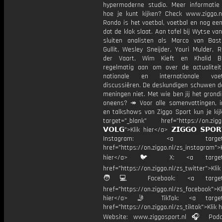
hypermoderne studio. Meer informati
hoe je kunt kijken? Check www.ziggo.nl
Rondo is het voetbal, voetbal en nog ee
dat de klok slaat. Aan tafel bij Wytse va
sluiten analisten als Marco van Bas
Gullit, Wesley Sneijder, Youri Mulder, 
der Vaart, Wim Kieft en Khalid Bo
regelmatig aan om over de actualitei
nationale en internationale vo
discussiëren. De deskundigen schuwen d
meningen niet. Met wie ben jij het grond
oneens? ↠ Voor alle samenvattingen, i
en talkshows van Ziggo Sport kun je kij
target="_blank" href="https://on.ziggo
𝗩𝗢𝗟𝗚">Klik hier</a> 𝗭𝗜𝗚𝗚𝗢 𝗦𝗣𝗢
Instagram: <a target="_
href="https://on.ziggo.nl/zs_instagram">K
hier</a> 🐦 X: <a target="
href="https://on.ziggo.nl/zs_twitter">Kli
🧑💻 Facebook: <a target="
href="https://on.ziggo.nl/zs_facebook">Kl
hier</a> 🤳 TikTok: <a target=
href="https://on.ziggo.nl/zs_tiktok">Klik h
Website: www.ziggosport.nl 🎧 Podc