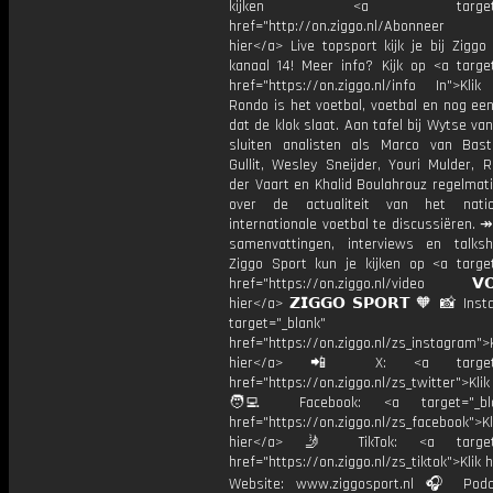
kijken <a target="_b
href="http://on.ziggo.nl/Abonneer
hier</a> Live topsport kijk je bij Ziggo
kanaal 14! Meer info? Kijk op <a target
href="https://on.ziggo.nl/info In">Klik
Rondo is het voetbal, voetbal en nog ee
dat de klok slaat. Aan tafel bij Wytse va
sluiten analisten als Marco van Bas
Gullit, Wesley Sneijder, Youri Mulder, 
der Vaart en Khalid Boulahrouz regelmat
over de actualiteit van het nati
internationale voetbal te discussiëren. ↠
samenvattingen, interviews en talk
Ziggo Sport kun je kijken op <a target
href="https://on.ziggo.nl/video 𝗩𝗢
hier</a> 𝗭𝗜𝗚𝗚𝗢 𝗦𝗣𝗢𝗥𝗧 🧡 📸 Ins
target="_blank"
href="https://on.ziggo.nl/zs_instagram">K
hier</a> 📲 X: <a target="
href="https://on.ziggo.nl/zs_twitter">Kli
🧑‍💻 Facebook: <a target="_bla
href="https://on.ziggo.nl/zs_facebook">Kl
hier</a> 🤳 TikTok: <a target=
href="https://on.ziggo.nl/zs_tiktok">Klik h
Website: www.ziggosport.nl 🎧 Podc