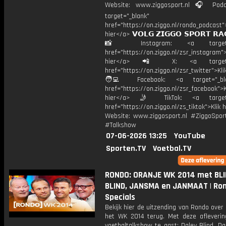
Website: www.ziggosport.nl 🎧 Podc
target="_blank"
href="https://on.ziggo.nl/rondo_podcast">
hier</a> 𝗩𝗢𝗟𝗚 𝗭𝗜𝗚𝗚𝗢 𝗦𝗣𝗢𝗥𝗧 𝗥𝗔
📸 Instagram: <a target="_
href="https://on.ziggo.nl/zsr_instagram">
hier</a> 📲 X: <a target="
href="https://on.ziggo.nl/zsr_twitter">Kli
🧑‍💻 Facebook: <a target="_bla
href="https://on.ziggo.nl/zsr_facebook">K
hier</a> 🤳 TikTok: <a target=
href="https://on.ziggo.nl/zs_tiktok">Klik h
Website: www.ziggosport.nl #ZiggoSpo
#Talkshow
07-06-2026 13:25
YouTube
Sporten.TV
Voetbal.TV
RONDO: ORANJE WK 2014 met BLI
BLIND, JANSMA en JANMAAT | Ro
Specials
Bekijk hier de uitzending van Rondo over
het WK 2014 terug. Met deze afleverin
voetbaltalkshow te gast: Daley Blind, Da