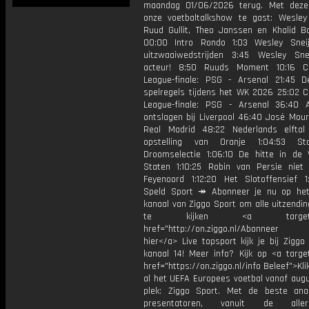
maandag 01/06/2026 terug. Met deze
onze voetbaltalkshow te gast: Wesley 
Ruud Gullit, Theo Janssen en Khalid Bo
00:00 Intro Rondo 1:03 Wesley Snei
uitzwaaiwedstrijden 3:45 Wesley Sne
acteur! 8:50 Ruuds Moment 10:16 C
League-finale: PSG - Arsenal 21:45 
spelregels tijdens het WK 2026 25:02 
League-finale: PSG - Arsenal 36:40 
ontslagen bij Liverpool 46:40 José Mour
Real Madrid 48:22 Nederlands elftal
opstelling van Oranje 1:04:53 Staa
Droomselectie 1:06:10 De hitte in de 
Staten 1:10:25 Robin van Persie niet 
Feyenoord 1:12:20 Het Slotoffensief 1
Speld Sport ↠ Abonneer je nu op he
kanaal van Ziggo Sport om alle uitzendi
te kijken <a target="_
href="http://on.ziggo.nl/Abonneer
hier</a> Live topsport kijk je bij Ziggo
kanaal 14! Meer info? Kijk op <a target
href="https://on.ziggo.nl/info Beleef">Kli
al het UEFA Europees voetbal vanaf augu
plek: Ziggo Sport. Met de beste ana
presentatoren, vanuit de allern