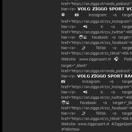
href="https://on.ziggo.nl/rondo_podcast">
hier</a> 𝗩𝗢𝗟𝗚 𝗭𝗜𝗚𝗚𝗢 𝗦𝗣𝗢𝗥𝗧 𝗩
⚽️ 📸 Instagram: <a target="
href="https://on.ziggo.nl/zsv_instagram">
hier</a> 📲 X: <a target="
href="https://on.ziggo.nl/zsv_twitter">Kli
hier</a> 🧑‍💻 Facebook: <a target="
href="https://on.ziggo.nl/zsv_facebook">K
hier</a> 🤳 TikTok: <a target=
href="https://on.ziggo.nl/zs_tiktok">Klik h
Website: www.ziggosport.nl 🎧 Podc
target="_blank"
href="https://on.ziggo.nl/rondo_podcast">
hier</a> 𝗩𝗢𝗟𝗚 𝗭𝗜𝗚𝗚𝗢 𝗦𝗣𝗢𝗥𝗧 𝗥𝗔
📸 Instagram: <a target="_
href="https://on.ziggo.nl/zsr_instagram">
hier</a> 📲 X: <a target="
href="https://on.ziggo.nl/zsr_twitter">Kli
🧑‍💻 Facebook: <a target="_bla
href="https://on.ziggo.nl/zsr_facebook">K
hier</a> 🤳 TikTok: <a target=
href="https://on.ziggo.nl/zs_tiktok">Klik h
Website: www.ziggosport.nl #ZiggoSpo
#Talkshow