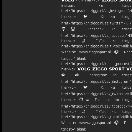
𝗩𝗢𝗟𝗚">Klik hier</a> 𝗭𝗜𝗚𝗚𝗢 𝗦𝗣𝗢
Instagram: <a target="_
href="https://on.ziggo.nl/zs_instagram">K
hier</a> 🐦 X: <a target="
href="https://on.ziggo.nl/zs_twitter">Kli
🧑💻 Facebook: <a target="
href="https://on.ziggo.nl/zs_facebook">Kl
hier</a> 🤳 TikTok: <a target=
href="https://on.ziggo.nl/zs_tiktok">Klik h
Website: www.ziggosport.nl 🎧 Podc
target="_blank"
href="https://on.ziggo.nl/rondo_podcast">
hier</a> 𝗩𝗢𝗟𝗚 𝗭𝗜𝗚𝗚𝗢 𝗦𝗣𝗢𝗥𝗧 𝗩
⚽️ 📸 Instagram: <a target="
href="https://on.ziggo.nl/zsv_instagram">
hier</a> 🐦 X: <a target="
href="https://on.ziggo.nl/zsv_twitter">Kli
hier</a> 🧑💻 Facebook: <a target=
href="https://on.ziggo.nl/zsv_facebook">K
hier</a> 🤳 TikTok: <a target=
href="https://on.ziggo.nl/zs_tiktok">Klik h
Website: www.ziggosport.nl 🎧 Podc
target="_blank"