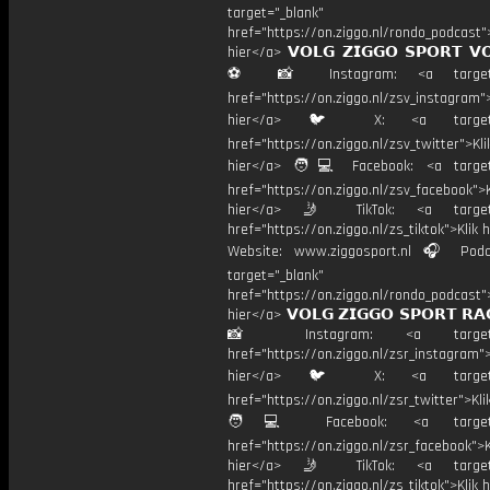
target="_blank"
href="https://on.ziggo.nl/rondo_podcast">
hier</a> 𝗩𝗢𝗟𝗚 𝗭𝗜𝗚𝗚𝗢 𝗦𝗣𝗢𝗥𝗧 𝗩
⚽️ 📸 Instagram: <a target="
href="https://on.ziggo.nl/zsv_instagram">
hier</a> 🐦 X: <a target="
href="https://on.ziggo.nl/zsv_twitter">Kli
hier</a> 🧑💻 Facebook: <a target=
href="https://on.ziggo.nl/zsv_facebook">K
hier</a> 🤳 TikTok: <a target=
href="https://on.ziggo.nl/zs_tiktok">Klik h
Website: www.ziggosport.nl 🎧 Podc
target="_blank"
href="https://on.ziggo.nl/rondo_podcast">
hier</a> 𝗩𝗢𝗟𝗚 𝗭𝗜𝗚𝗚𝗢 𝗦𝗣𝗢𝗥𝗧 𝗥𝗔
📸 Instagram: <a target="_
href="https://on.ziggo.nl/zsr_instagram">
hier</a> 🐦 X: <a target="
href="https://on.ziggo.nl/zsr_twitter">Kli
🧑💻 Facebook: <a target="
href="https://on.ziggo.nl/zsr_facebook">K
hier</a> 🤳 TikTok: <a target=
href="https://on.ziggo.nl/zs_tiktok">Klik h