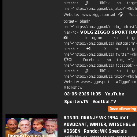
hier</a> 🤳 TikTok: <a target=
href="https://on.ziggo.nl/zs_tiktok">Klik h
Website: www.ziggosport.nl 🎧 Podc
target="_blank"
href="https://on.ziggo.nl/rondo_podcast">
hier</a> 𝗩𝗢𝗟𝗚 𝗭𝗜𝗚𝗚𝗢 𝗦𝗣𝗢𝗥𝗧 𝗥𝗔
📸 Instagram: <a target="_
href="https://on.ziggo.nl/zsr_instagram">
hier</a> 📲 X: <a target="
href="https://on.ziggo.nl/zsr_twitter">Kli
🧑‍💻 Facebook: <a target="_bla
href="https://on.ziggo.nl/zsr_facebook">K
hier</a> 🤳 TikTok: <a target=
href="https://on.ziggo.nl/zs_tiktok">Klik h
Website: www.ziggosport.nl #ZiggoSpo
#Talkshow
03-06-2026 11:05
YouTube
Sporten.TV
Voetbal.TV
RONDO: ORANJE WK 1994 met
ADVOCAAT, WINTER, WITSCHGE &
VOSSEN | Rondo: WK Specials