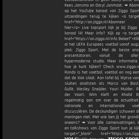
Kees Jansma en Daryl Janmaat. ↠ Abonn
op het YouTube kanaal van Ziggo Spor
uitzendingen terug te kijken <a target
href="http://on.ziggo.nl/Abonneer
hier</a> Live topsport kijk je bij Ziggo
kanaal 14! Meer info? Kijk op <a target
href="https://on.ziggo.nl/info Beleef">Kli
al het UEFA Europees voetbal vanaf augu
plek: Ziggo Sport. Met de beste ana
presentatoren, vanuit de allern
hypermoderne studio. Meer informati
hoe je kunt kijken? Check www.ziggo.nl
Rondo is het voetbal, voetbal en nog ee
dat de klok slaat. Aan tafel bij Wytse va
sluiten analisten als Marco van Bas
Gullit, Wesley Sneijder, Youri Mulder, 
der Vaart, Wim Kieft en Khalid Bo
regelmatig aan om over de actualitei
nationale en internationale vo
discussiëren. De deskundigen schuwen d
meningen niet. Met wie ben jij het grond
oneens? ↠ Voor alle samenvattingen, i
en talkshows van Ziggo Sport kun je kij
target="_blank" href="https://on.ziggo