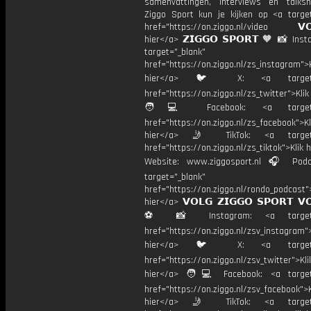
samenvattingen, interviews en talk
Ziggo Sport kun je kijken op <a target
href="https://on.ziggo.nl/video 𝗩𝗢
hier</a> 𝗭𝗜𝗚𝗚𝗢 𝗦𝗣𝗢𝗥𝗧 🧡 📸 Ins
target="_blank"
href="https://on.ziggo.nl/zs_instagram">K
hier</a> 🐦 X: <a target="
href="https://on.ziggo.nl/zs_twitter">Kli
🧑💻 Facebook: <a target="
href="https://on.ziggo.nl/zs_facebook">Kl
hier</a> 🤳 TikTok: <a target=
href="https://on.ziggo.nl/zs_tiktok">Klik h
Website: www.ziggosport.nl 🎧 Podc
target="_blank"
href="https://on.ziggo.nl/rondo_podcast">
hier</a> 𝗩𝗢𝗟𝗚 𝗭𝗜𝗚𝗚𝗢 𝗦𝗣𝗢𝗥𝗧 𝗩
⚽️ 📸 Instagram: <a target="
href="https://on.ziggo.nl/zsv_instagram">
hier</a> 🐦 X: <a target="
href="https://on.ziggo.nl/zsv_twitter">Kli
hier</a> 🧑💻 Facebook: <a target=
href="https://on.ziggo.nl/zsv_facebook">K
hier</a> 🤳 TikTok: <a target=