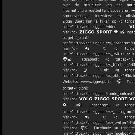
over de actualiteit van het nati
internationale voetbal te discussiëren. ↠
samenvattingen, interviews en talk
Ziggo Sport kun je kijken op <a target
href="https://on.ziggo.nl/video 𝗩𝗢
hier</a> 𝗭𝗜𝗚𝗚𝗢 𝗦𝗣𝗢𝗥𝗧 🧡 📸 Ins
target="_blank"
href="https://on.ziggo.nl/zs_instagram">K
hier</a> 📲 X: <a target="
href="https://on.ziggo.nl/zs_twitter">Kli
🧑‍💻 Facebook: <a target="_bla
href="https://on.ziggo.nl/zs_facebook">Kl
hier</a> 🤳 TikTok: <a target=
href="https://on.ziggo.nl/zs_tiktok">Klik h
Website: www.ziggosport.nl 🎧 Podc
target="_blank"
href="https://on.ziggo.nl/rondo_podcast">
hier</a> 𝗩𝗢𝗟𝗚 𝗭𝗜𝗚𝗚𝗢 𝗦𝗣𝗢𝗥𝗧 𝗩
⚽️ 📸 Instagram: <a target="
href="https://on.ziggo.nl/zsv_instagram">
hier</a> 📲 X: <a target="
href="https://on.ziggo.nl/zsv_twitter">Kli
hier</a> 🧑‍💻 Facebook: <a target="
href="https://on.ziggo.nl/zsv_facebook">K