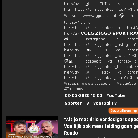
hier</a> 🤳 TikTok: <a target=
href="https://on.ziggo.nl/zs_tiktok">Klik h
Website: www.ziggosport.nl 🎧 Podc
target="_blank"
href="https://on.ziggo.nl/rondo_podcast">
hier</a> 𝗩𝗢𝗟𝗚 𝗭𝗜𝗚𝗚𝗢 𝗦𝗣𝗢𝗥𝗧 𝗥𝗔
📸 Instagram: <a target="_
href="https://on.ziggo.nl/zsr_instagram">
hier</a> 📲 X: <a target="
href="https://on.ziggo.nl/zsr_twitter">Kli
🧑‍💻 Facebook: <a target="_bla
href="https://on.ziggo.nl/zsr_facebook">K
hier</a> 🤳 TikTok: <a target=
href="https://on.ziggo.nl/zs_tiktok">Klik h
Website: www.ziggosport.nl #ZiggoSpo
#Talkshow
02-06-2026 15:00
YouTube
Sporten.TV
Voetbal.TV
"Als je met drie verdedigers spee
Van Dijk ook meer leiding gaan ge
Rondo