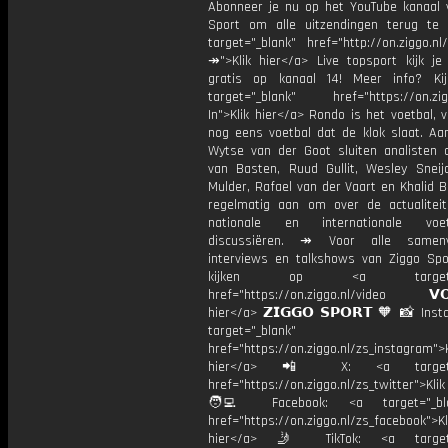
Abonneer je nu op het YouTube kanaal 
Sport om alle uitzendingen terug te 
target="_blank" href="http://on.ziggo.n
↠">Klik hier</a> Live topsport kijk je 
gratis op kanaal 14! Meer info? Ki
target="_blank" href="https://on.zigg
In">Klik hier</a> Rondo is het voetbal, 
nog eens voetbal dat de klok slaat. Aan
Wytse van der Goot sluiten analisten 
van Basten, Ruud Gullit, Wesley Sneijd
Mulder, Rafael van der Vaart en Khalid 
regelmatig aan om over de actualitei
nationale en internationale vo
discussiëren. ↠ Voor alle samenva
interviews en talkshows van Ziggo Spo
kijken op <a target="_
href="https://on.ziggo.nl/video 𝗩𝗢
hier</a> 𝗭𝗜𝗚𝗚𝗢 𝗦𝗣𝗢𝗥𝗧 🧡 📸 Ins
target="_blank"
href="https://on.ziggo.nl/zs_instagram">K
hier</a> 📲 X: <a target="
href="https://on.ziggo.nl/zs_twitter">Kli
🧑‍💻 Facebook: <a target="_bla
href="https://on.ziggo.nl/zs_facebook">Kl
hier</a> 🤳 TikTok: <a target=