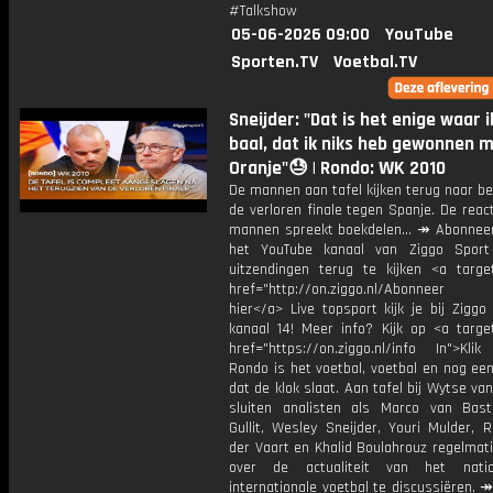
#Talkshow
05-06-2026 09:00
YouTube
Sporten.TV
Voetbal.TV
Sneijder: "Dat is het enige waar i
baal, dat ik niks heb gewonnen 
Oranje"😓 | Rondo: WK 2010
De mannen aan tafel kijken terug naar b
de verloren finale tegen Spanje. De reac
mannen spreekt boekdelen... ↠ Abonneer
het YouTube kanaal van Ziggo Sport
uitzendingen terug te kijken <a target
href="http://on.ziggo.nl/Abonneer
hier</a> Live topsport kijk je bij Ziggo
kanaal 14! Meer info? Kijk op <a target
href="https://on.ziggo.nl/info In">Klik
Rondo is het voetbal, voetbal en nog ee
dat de klok slaat. Aan tafel bij Wytse va
sluiten analisten als Marco van Bas
Gullit, Wesley Sneijder, Youri Mulder, 
der Vaart en Khalid Boulahrouz regelmat
over de actualiteit van het nati
internationale voetbal te discussiëren. ↠