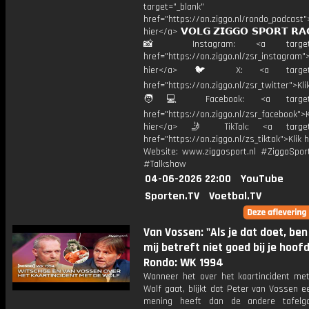
target="_blank"
href="https://on.ziggo.nl/rondo_podcast">
hier</a> 𝗩𝗢𝗟𝗚 𝗭𝗜𝗚𝗚𝗢 𝗦𝗣𝗢𝗥𝗧 𝗥𝗔
📸 Instagram: <a target="_
href="https://on.ziggo.nl/zsr_instagram">
hier</a> 🐦 X: <a target="
href="https://on.ziggo.nl/zsr_twitter">Kli
🧑💻 Facebook: <a target="
href="https://on.ziggo.nl/zsr_facebook">K
hier</a> 🤳 TikTok: <a target=
href="https://on.ziggo.nl/zs_tiktok">Klik h
Website: www.ziggosport.nl #ZiggoSpo
#Talkshow
04-06-2026 22:00
YouTube
Sporten.TV
Voetbal.TV
Van Vossen: "Als je dat doet, ben
mij betreft niet goed bij je hoofd
Rondo: WK 1994
Wanneer het over het kaartincident me
Wolf gaat, blijkt dat Peter van Vossen 
mening heeft dan de andere tafelg