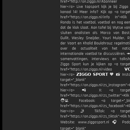
href="http://on.ziggo.nl/Abonneer
hier</a> Live topsport kijk je bij Ziggo
kanaal 14! Meer info? Kijk op <a target
href="https://on.ziggo.nl/info In">Klik
Rondo is het voetbal, voetbal en nog ee
dat de klok slaat. Aan tafel bij Wytse va
sluiten analisten als Marco van Bas
Gullit, Wesley Sneijder, Youri Mulder, 
der Vaart en Khalid Boulahrouz regelmat
over de actualiteit van het nati
internationale voetbal te discussiëren. ↠
samenvattingen, interviews en talk
Ziggo Sport kun je kijken op <a target
href="https://on.ziggo.nl/video 𝗩𝗢
hier</a> 𝗭𝗜𝗚𝗚𝗢 𝗦𝗣𝗢𝗥𝗧 🧡 📸 Ins
target="_blank"
href="https://on.ziggo.nl/zs_instagram">K
hier</a> 📲 X: <a target="
href="https://on.ziggo.nl/zs_twitter">Kli
🧑‍💻 Facebook: <a target="_bla
href="https://on.ziggo.nl/zs_facebook">Kl
hier</a> 🤳 TikTok: <a target=
href="https://on.ziggo.nl/zs_tiktok">Klik h
Website: www.ziggosport.nl 🎧 Podc
target="_blank"