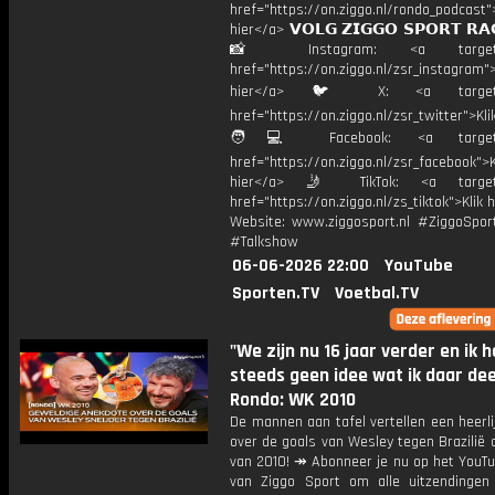
href="https://on.ziggo.nl/rondo_podcast">
hier</a> 𝗩𝗢𝗟𝗚 𝗭𝗜𝗚𝗚𝗢 𝗦𝗣𝗢𝗥𝗧 𝗥𝗔
📸 Instagram: <a target="_
href="https://on.ziggo.nl/zsr_instagram">
hier</a> 🐦 X: <a target="
href="https://on.ziggo.nl/zsr_twitter">Kli
🧑💻 Facebook: <a target="
href="https://on.ziggo.nl/zsr_facebook">K
hier</a> 🤳 TikTok: <a target=
href="https://on.ziggo.nl/zs_tiktok">Klik h
Website: www.ziggosport.nl #ZiggoSpo
#Talkshow
06-06-2026 22:00
YouTube
Sporten.TV
Voetbal.TV
"We zijn nu 16 jaar verder en ik 
steeds geen idee wat ik daar dee
Rondo: WK 2010
De mannen aan tafel vertellen een heerli
over de goals van Wesley tegen Brazilië
van 2010! ↠ Abonneer je nu op het YouTu
van Ziggo Sport om alle uitzendingen