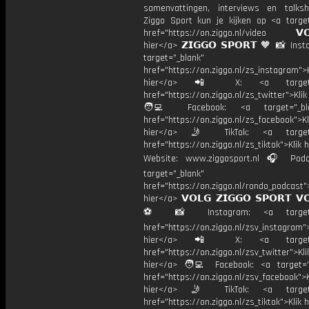
samenvattingen, interviews en talk
Ziggo Sport kun je kijken op <a target
href="https://on.ziggo.nl/video 𝗩𝗢
hier</a> 𝗭𝗜𝗚𝗚𝗢 𝗦𝗣𝗢𝗥𝗧 🧡 📸 Ins
target="_blank"
href="https://on.ziggo.nl/zs_instagram">K
hier</a> 📲 X: <a target="
href="https://on.ziggo.nl/zs_twitter">Kli
🧑‍💻 Facebook: <a target="_bla
href="https://on.ziggo.nl/zs_facebook">Kl
hier</a> 🤳 TikTok: <a target=
href="https://on.ziggo.nl/zs_tiktok">Klik h
Website: www.ziggosport.nl 🎧 Podc
target="_blank"
href="https://on.ziggo.nl/rondo_podcast">
hier</a> 𝗩𝗢𝗟𝗚 𝗭𝗜𝗚𝗚𝗢 𝗦𝗣𝗢𝗥𝗧 𝗩
⚽️ 📸 Instagram: <a target="
href="https://on.ziggo.nl/zsv_instagram">
hier</a> 📲 X: <a target="
href="https://on.ziggo.nl/zsv_twitter">Kli
hier</a> 🧑‍💻 Facebook: <a target="
href="https://on.ziggo.nl/zsv_facebook">K
hier</a> 🤳 TikTok: <a target=
href="https://on.ziggo.nl/zs_tiktok">Klik h