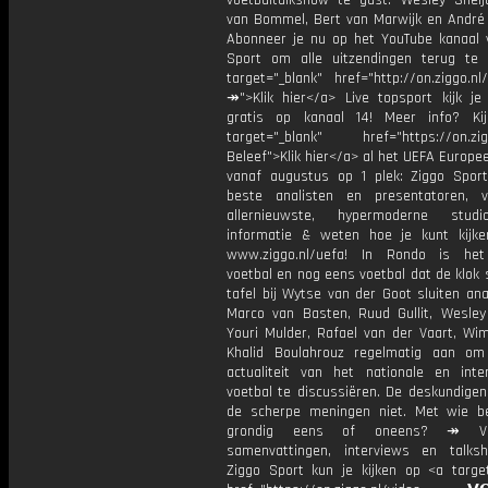
voetbaltalkshow te gast: Wesley Sneij
van Bommel, Bert van Marwijk en André 
Abonneer je nu op het YouTube kanaal 
Sport om alle uitzendingen terug te 
target="_blank" href="http://on.ziggo.n
↠">Klik hier</a> Live topsport kijk je 
gratis op kanaal 14! Meer info? Ki
target="_blank" href="https://on.zigg
Beleef">Klik hier</a> al het UEFA Europe
vanaf augustus op 1 plek: Ziggo Spor
beste analisten en presentatoren, 
allernieuwste, hypermoderne stud
informatie & weten hoe je kunt kijk
www.ziggo.nl/uefa! In Rondo is het
voetbal en nog eens voetbal dat de klok 
tafel bij Wytse van der Goot sluiten ana
Marco van Basten, Ruud Gullit, Wesley 
Youri Mulder, Rafael van der Vaart, Wim
Khalid Boulahrouz regelmatig aan o
actualiteit van het nationale en inter
voetbal te discussiëren. De deskundige
de scherpe meningen niet. Met wie be
grondig eens of oneens? ↠ Vo
samenvattingen, interviews en talk
Ziggo Sport kun je kijken op <a target