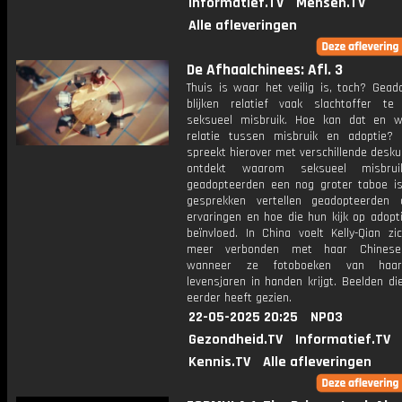
Informatief.TV
Mensen.TV
Alle afleveringen
De Afhaalchinees: Afl. 3
Thuis is waar het veilig is, toch? Gead
blijken relatief vaak slachtoffer te
seksueel misbruik. Hoe kan dat en 
relatie tussen misbruik en adoptie? K
spreekt hierover met verschillende desk
ontdekt waarom seksueel misbru
geadopteerden een nog groter taboe is
gesprekken vertellen geadopteerden
ervaringen en hoe die hun kijk op adopt
beïnvloed. In China voelt Kelly-Qian zi
meer verbonden met haar Chinese 
wanneer ze fotoboeken van haar
levensjaren in handen krijgt. Beelden di
eerder heeft gezien.
22-05-2025 20:25
NPO3
Gezondheid.TV
Informatief.TV
Kennis.TV
Alle afleveringen