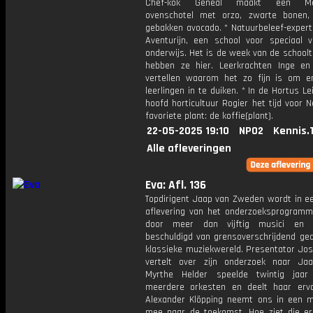
Chef-kok Geneal maakt een Mex
ovenschotel met orzo, zwarte bonen
gebakken avocado. * Natuurbeleef-expert 
Aventurijn, een school voor speciaal v
onderwijs. Het is de week van de schoolt
hebben ze hier. Leerkrachten Inge e
vertellen waarom het zo fijn is om 
leerlingen in te duiken. * In de Hortus Le
hoofd horticultuur Rogier het tijd voor 
favoriete plant: de koffie(plant).
22-05-2025 19:10
NPO2
Kennis.
Alle afleveringen
Eva: Afl. 136
Topdirigent Jaap van Zweden wordt in e
aflevering van het onderzoeksprogramm
door meer dan vijftig musici en s
beschuldigd van grensoverschrijdend ged
klassieke muziekwereld. Presentator Jos
vertelt over zijn onderzoek naar Jaap
Myrthe Helder speelde twintig jaar
meerdere orkesten en deelt haar erva
Alexander Klöpping neemt ons in een mi
mee naar de toekomst. Hoe ziet die eru