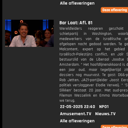
Alle afleveringen
Bar Laat: Afl. 81
Wereldleiders reageren geschok
schietpartij in Washington, waar
medewerkers van de Israëlische a
afgelopen nacht gedood werden. Te ga
Malcontent, expert op het gebied
Israëlisch-Palestijns conflict, en Jaïr 
bestuurslid van de Liberaal Joodse
Amsterdam. * Het hoofdlijnenakkoord is 
een jaar oud, maar tegelijkertijd zi
dossiers nog muurvast. Te gast: D66-par
Rob Jetten, JA21-partijleider Joost Ee
politiek verslaggever Elodie Verweij. * '
Slikken' bestaat 20 jaar. Met oud-pres
Filemon Wesselink en Emma Wortelboe
we terug.
22-05-2025 22:40
NPO1
Amusement.TV
Nieuws.TV
Alle afleveringen