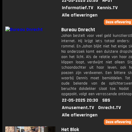
22-05-2025 20:55
NPO1
Informatief.TV
Kennis.TV
Alle afleveringen
Bureau Onrecht
Johan bestelt voor veel geld kunstkers
internet. Hij krijgt iets totaal anders
rommel. En Johan blijkt niet het enige sl
Na onderzoek komt een duistere dropsh
aan het licht. Als de relatie van haar 
klippen loopt, verdwijnt niet alleen Si
schoondochter uit haar leven, ook 
poezen zijn verdwenen. Een bittere stri
waarbij Dennis moet bemiddelen. Tot
oude bekende van de oplichterswer
beruchte dakdekker slaat toe. Nadat 
opgepakt, volgt een verrassende ontknop
22-05-2025 20:30
SBS
Amusement.TV
Onrecht.TV
Alle afleveringen
Het Blok