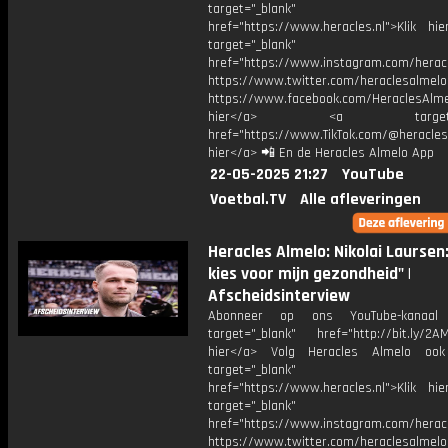
target="_blank"
href="https://www.heracles.nl">Klik hi
target="_blank"
href="https://www.instagram.com/herac
https://www.twitter.com/heraclesalmelo
https://www.facebook.com/HeraclesAlmel
hier</a> <a target="_
href="https://www.TikTok.com/@heracles
hier</a> 📲 En de Heracles Almelo App
22-05-2025 21:27
YouTube
Voetbal.TV
Alle afleveringen
Heracles Almelo: Nikolai Laursen:
kies voor mijn gezondheid" |
Afscheidsinterview
Abonneer op ons YouTube-kanaal
target="_blank" href="http://bit.ly/2AM
hier</a> Volg Heracles Almelo oo
target="_blank"
href="https://www.heracles.nl">Klik hi
target="_blank"
href="https://www.instagram.com/herac
https://www.twitter.com/heraclesalmelo