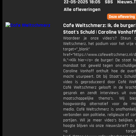
22-05-2025 18:05
SBS
Nieuws.
Alle afleveringen
Cafe Weltschmerz: Ik, de burger!
Staat's Schuld | Caroline Vonhof
Waardeer je onze video's? Steun 
Weltschmerz, het podium voor het vrije 
target="_blank"
href="https://www.cafeweltschmerz.nl/
Ik,">Klik hier</a> de burger! De staat 
mandaat tot geweld tegen onschuldige
Caroline Vonhoff onthult hoe de over
macht usurpeert. Dit bij Staat's Schuld
video is geproduceerd door Café Wel
Café Weltschmerz gelooft in de krach
gesprek en zendt interviews uit ove
maatschappelijke thema's. Wij bi
hoogwaardig alternatief voor de ma
media. Café Weltschmerz is onafhankelij
verbonden aan politieke, religieuze of c
partijen. Wil je meer video's bekijken
hoogte blijven via onze nieuwsbrief? Ga
<a target="_bl