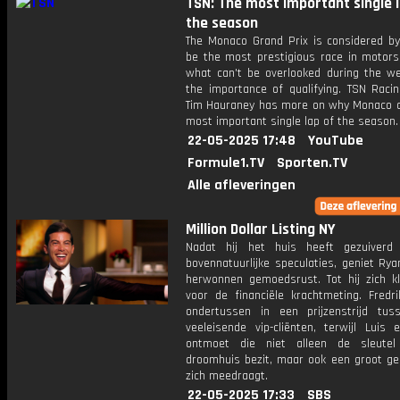
TSN: The most important single 
the season
The Monaco Grand Prix is considered b
be the most prestigious race in motors
what can't be overlooked during the we
the importance of qualifying. TSN Racin
Tim Hauraney has more on why Monaco o
most important single lap of the season.
22-05-2025 17:48
YouTube
Formule1.TV
Sporten.TV
Alle afleveringen
Million Dollar Listing NY
Nadat hij het huis heeft gezuiverd
bovennatuurlijke speculaties, geniet Rya
herwonnen gemoedsrust. Tot hij zich k
voor de financiële krachtmeting. Fredri
ondertussen in een prijzenstrijd tu
veeleisende vip-cliënten, terwijl Luis 
ontmoet die niet alleen de sleutel
droomhuis bezit, maar ook een groot g
zich meedraagt.
22-05-2025 17:33
SBS