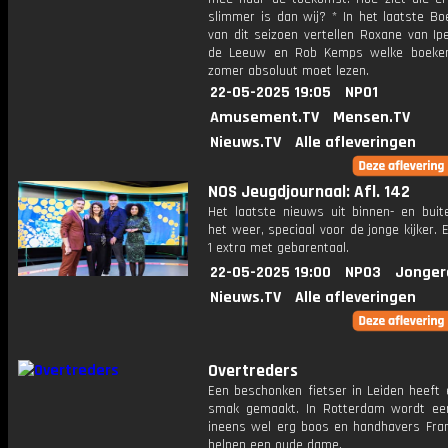
slimmer is dan wij? * In het laatste Bo
van dit seizoen vertellen Roxane van Ip
de Leeuw en Rob Kemps welke boeken
zomer absoluut moet lezen.
22-05-2025 19:05
NPO1
Amusement.TV
Mensen.TV
Nieuws.TV
Alle afleveringen
NOS Jeugdjournaal: Afl. 142
Het laatste nieuws uit binnen- en buit
het weer, speciaal voor de jonge kijker.
1 extra met gebarentaal.
22-05-2025 19:00
NPO3
Jonger
Nieuws.TV
Alle afleveringen
Overtreders
Een beschonken fietser in Leiden heeft 
smak gemaakt. In Rotterdam wordt een
ineens wel erg boos en handhavers Fran
helpen een oude dame.