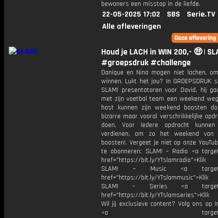
bewoners een misstap in de liefde.
22-05-2025 17:02
SBS
Serie.TV
Alle afleveringen
Houd je LACH in WIN 200,- 🤑 | SL
#groepsdruk #challenge
Danique en Nina mogen niet lachen, om
winnen. Lukt het jou? In GROEPSDRUK st
SLAM! presentatoren voor David, hij g
met zijn voetbal team een weekend weg
host kunnen zijn weekend boosten do
bizarre maar vooral verschrikkelijke opd
doen. Voor iedere opdracht kunnen
verdienen, om zo het weekend van 
boosten!. Vergeet je niet op onze YouTu
te abonneren: SLAM! – Radio <a target
href="https://bit.ly/YTslamradio">Klik
SLAM! – Music <a target="_
href="https://bit.ly/YTslammusic">Klik
SLAM! – Series <a target="
href="https://bit.ly/YTslamseries">Klik
Wil jij exclusieve content? Volg ons op 
<a target="_bl