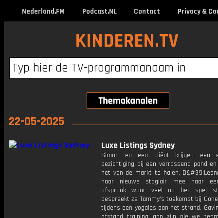
Nederland.FM
Podcast.NL
Contact
Privacy & Co
KINDEREN.TV
22-05-2025
Luxe Listings Sydney
Simon en een cliënt krijgen een ex
bezichtiging bij een verrassend pand en
het van de markt te halen. D&#39;Lea
haar nieuwe stagiair mee naar een
afspraak waar veel op het spel st
bespreekt ze Tammy’s toekomst bij Cohe
tijdens een yogales aan het strand. Gavi
afstand training aan zijn nieuwe tea