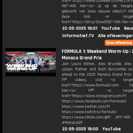
href="https://www.cafeweltschmerz.nl/v
Wil">Klik hier</a> je op de hoogt
gebracht van onze nieuwe video's? Kl
deze link: <a target="_
href="https://bit.ly/3XweTO0">Klik hier</
22-05-2025 18:01
YouTube
Beu
Informatief.TV
Alle afleveringe
FORMULA 1: Weekend Warm-Up | 
Monaco Grand Prix
Join Laura Winter, Alex Brundle, Alex
Jolyon Palmer and Ruth Buscombe as
ahead to the 2025 Monaco Grand Prix!
F1® videos, visit <a target="
href="https://www.Formula1.com Fol
hier</a> F1®: <a target="_
href="https://www.instagram.com/F1
https://www.facebook.com/Formula1/
https://www.twitter.com/F1
https://www.twitch.tv/formula1
https://www.tiktok.com/@f1 #F1">Klik
#MonacoGP
22-05-2025 18:00
YouTube