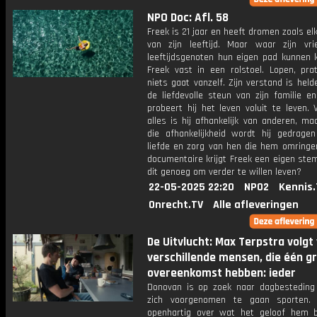
NPO Doc: Afl. 58
Freek is 21 jaar en heeft dromen zoals el
van zijn leeftijd. Maar waar zijn vr
leeftijdsgenoten hun eigen pad kunnen k
Freek vast in een rolstoel. Lopen, prat
niets gaat vanzelf. Zijn verstand is hel
de liefdevolle steun van zijn familie e
probeert hij het leven voluit te leven. 
alles is hij afhankelijk van anderen, maa
die afhankelijkheid wordt hij gedrage
liefde en zorg van hen die hem omringen
documentaire krijgt Freek een eigen ste
dit genoeg om verder te willen leven?
22-05-2025 22:20
NPO2
Kennis.
Onrecht.TV
Alle afleveringen
De Uitvlucht: Max Terpstra volgt 
verschillende mensen, die één g
overeenkomst hebben: ieder
Donovan is op zoek naar dagbesteding
zich voorgenomen te gaan sporten. 
openhartig over wat het geloof hem 