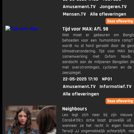
Amusement.TV
Jongeren.TV
Mensen.TV
Alle afleveringen
Tijd voor MAX: Afl. 98
Wat moet er gebeuren om Bangla
behoeden voor een humanitaire ramp?
wordt nu al hard geraakt door de gev
klimaatverandering. Tijd voor MAX bes
samenwerking met Oxfam Novib, 
aandacht aan de miljoenen Bengalen d
met overstromingen, cyclonen en de 
zeespiegel.
22-05-2025 17:10
NPO1
Amusement.TV
Informatief.TV
Alle afleveringen
Neighbours
Leo legt zich neer bij zijn nieuwe r
Cara&#39;s actie loopt gruwelijk uit
wanneer ze het recht in eigen hand
Terwijl JJ ongemakkelijk achterblijft, 