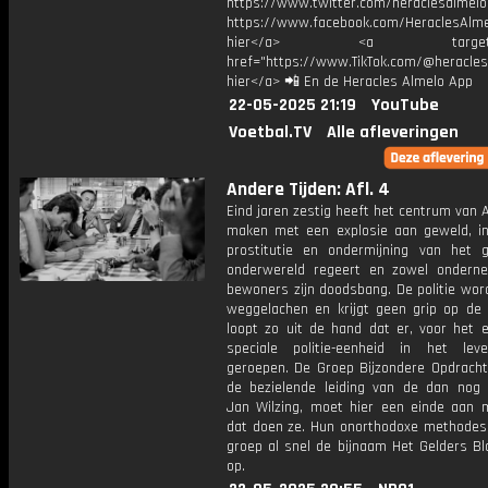
https://www.twitter.com/heraclesalmelo
https://www.facebook.com/HeraclesAlmel
hier</a> <a target="_
href="https://www.TikTok.com/@heracles
hier</a> 📲 En de Heracles Almelo App
22-05-2025 21:19
YouTube
Voetbal.TV
Alle afleveringen
Andere Tijden: Afl. 4
Eind jaren zestig heeft het centrum van
maken met een explosie aan geweld, int
prostitutie en ondermijning van het 
onderwereld regeert en zowel ondern
bewoners zijn doodsbang. De politie wor
weggelachen en krijgt geen grip op de 
loopt zo uit de hand dat er, voor het e
speciale politie-eenheid in het le
geroepen. De Groep Bijzondere Opdracht
de bezielende leiding van de dan nog 
Jan Wilzing, moet hier een einde aan 
dat doen ze. Hun onorthodoxe methodes 
groep al snel de bijnaam Het Gelders Bl
op.