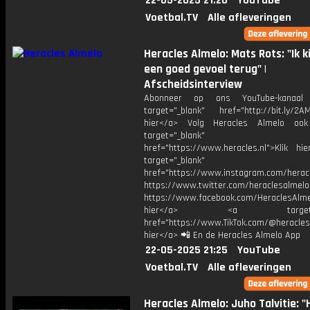
22-05-2025 21:26
YouTube
Voetbal.TV
Alle afleveringen
Heracles Almelo: Mats Rots: "Ik k
een goed gevoel terug" |
Afscheidsinterview
Abonneer op ons YouTube-kanaal
target="_blank" href="http://bit.ly/2AM
hier</a> Volg Heracles Almelo oo
target="_blank"
href="https://www.heracles.nl">Klik hi
target="_blank"
href="https://www.instagram.com/herac
https://www.twitter.com/heraclesalmelo
https://www.facebook.com/HeraclesAlmel
hier</a> <a target="_
href="https://www.TikTok.com/@heracles
hier</a> 📲 En de Heracles Almelo App
22-05-2025 21:25
YouTube
Voetbal.TV
Alle afleveringen
Heracles Almelo: Juho Talvitie: 