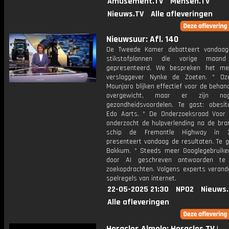
Amusement.TV
Mensen.TV
Nieuws.TV
Alle afleveringen
Nieuwsuur: Afl. 140
De Tweede Kamer debatteert vandaag
stikstofplannen die vorige maan
gepresenteerd. We bespreken het met
verslaggever Nynke de Zoeten. * Oz
Mounjaro blijken effectief voor de behan
overgewicht, maar er zijn n
gezondheidsvoordelen. Te gast: obesita
Edo Aarts. * De Onderzoeksraad Voor V
onderzocht de hulpverlending na de bra
schip de Fremantle Highway in 
presenteert vandaag de resultaten. Te g
Bakkum. * Steeds meer Googlegebruiker
door AI geschreven antwoorden te
zoekopdrachten. Volgens experts verande
spelregels van internet.
22-05-2025 21:30
NPO2
Nieuws
Alle afleveringen