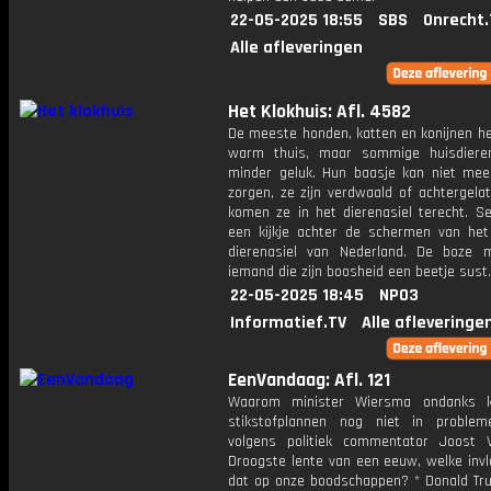
22-05-2025 18:55
SBS
Onrecht.
Alle afleveringen
Het Klokhuis: Afl. 4582
De meeste honden, katten en konijnen h
warm thuis, maar sommige huisdiere
minder geluk. Hun baasje kan niet mee
zorgen, ze zijn verdwaald of achtergela
komen ze in het dierenasiel terecht. Se
een kijkje achter de schermen van het
dierenasiel van Nederland. De boze 
iemand die zijn boosheid een beetje sust.
22-05-2025 18:45
NPO3
Informatief.TV
Alle afleveringe
EenVandaag: Afl. 121
Waarom minister Wiersma ondanks kr
stikstofplannen nog niet in proble
volgens politiek commentator Joost V
Droogste lente van een eeuw, welke invl
dat op onze boodschappen? * Donald Tr