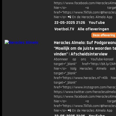
https://www.facebook.com/HeraclesAlmel
hier</a> <a target="_
href="https://www.TikTok.com/@heracles
hier</a> 📲 En de Heracles Almelo App
22-05-2025 21:26
YouTube
Voetbal.TV
Alle afleveringen
Heracles Almelo: Suf Podgorean
"Moeilijk om de juiste woorden t
vinden" | Afscheidsinterview
Abonneer op ons YouTube-kanaal
target="_blank" href="http://bit.ly/2AM
hier</a> Volg Heracles Almelo oo
target="_blank"
href="https://www.heracles.nl">Klik hi
target="_blank"
href="https://www.instagram.com/herac
https://www.twitter.com/heraclesalmelo
https://www.facebook.com/HeraclesAlmel
hier</a> <a target="_
href="https://www.TikTok.com/@heracles
hier</a> 📲 En de Heracles Almelo App