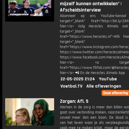
mijzelf kunnen ontwikkelen" |
Afscheidsinterview
Abonneer op ons YouTube-kanaal
target="_blank" href="http://bit.ly/2AM
hier</a> Volg Heracles Almelo oo
target="_blank"
href="https://www.heracles.nl">Klik hi
target="_blank"
href="https://www.instagram.com/herac
https://www.twitter.com/heraclesalmelo
https://www.facebook.com/HeraclesAlmel
hier</a> <a target="_
href="https://www.TikTok.com/@heracles
hier</a> 📲 En de Heracles Almelo App
22-05-2025 21:24
YouTube
Voetbal.TV
Alle afleveringen
Zorgen: Afl. 5
Werken in de zorg is meer dan billen wa
gaat over verbinding maken, naastenliefde
zoveel meer dan een baan. De dood is
van het leven waar je als verpleegkundi
vaak mee te maken krijgt, maar de eerst