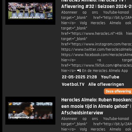
Heracles Almelo: Heracles TV |
Aflevering #32 | Seizoen 2024-
Abonneer op ons YouTube-kanaal
target="_blank" href="http://bit.ly/2AM
hier</a> Volg Heracles Almelo oo
target="_blank"
href="https://www.heracles.nl">Klik hi
target="_blank"
href="https://www.instagram.com/herac
https://www.twitter.com/heraclesalmelo
https://www.facebook.com/HeraclesAlmel
hier</a> <a target="_
href="https://www.TikTok.com/@heracles
hier</a> 📲 En de Heracles Almelo App
22-05-2025 21:28
YouTube
Voetbal.TV
Alle afleveringen
Heracles Almelo: Ruben Roosken:
een mooie tijd in Almelo gehad" |
Afscheidsinterview
Abonneer op ons YouTube-kanaal
target="_blank" href="http://bit.ly/2AM
hier</a> Volg Heracles Almelo oo