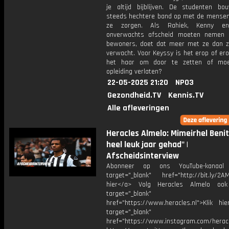
je altijd bijblijven. De studenten b
steeds hechtere band op met de mensen
ze zorgen. Als Rahiek, Kenny e
onverwachts afscheid moeten nemen 
bewoners, doet dat meer met ze dan 
verwacht. Voor Keyssy is het erop of ero
het haar om door te zetten of mo
opleiding verlaten?
22-05-2025 21:20
NPO3
Gezondheid.TV
Kennis.TV
Alle afleveringen
Heracles Almelo: Mimeirhel Benit
heel leuk jaar gehad" |
Afscheidsinterview
Abonneer op ons YouTube-kanaal
target="_blank" href="http://bit.ly/2AM
hier</a> Volg Heracles Almelo oo
target="_blank"
href="https://www.heracles.nl">Klik hi
target="_blank"
href="https://www.instagram.com/herac