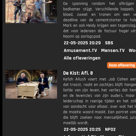
De spanning rondom het afkrijge
badkamer stijgt. Verschillende koppels 
bloed, zweet en tranen om een ve
deadline van de cementstorter te hale
Mark en ook Heidy krijgen een tegenslag. 
dat voor iedereen de factuur hoger uitv
Naomi op oorlogspad.
22-05-2025 20:29
SBS
Amusement.TV
Mensen.TV
Wo
Alle afleveringen
De Kist: Afl. 8
Kefah Allush voert met Job Cohen ee
dat troost, raakt en zachtjes blijft hange
liefde van zijn leven, het verlies dat h
en de levensles van zijn ouders, maar
leiderschap in roerige tijden en het sti
van aandacht voor elkaar, over wat het 
de moeite waard maakt. Een portret va
die blijft zoeken naar menselijkheid, jui
moeilijk wordt.
22-05-2025 20:25
NPO2