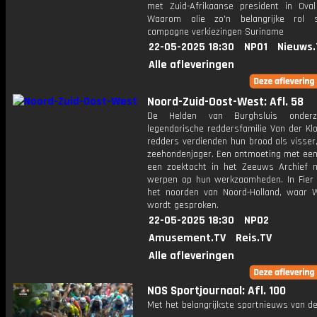
met Zuid-Afrikaanse president in Oval
Waarom olie zo'n belangrijke rol s
campagne verkiezingen Suriname
22-05-2025 18:30
NPO1
Nieuws.
Alle afleveringen
Noord-Zuid-Oost-West: Afl. 58
De Helden van Burghsluis onder
legendarische reddersfamilie Van der Kl
redders verdienden hun brood als visser,
zeehondenjager. Een ontmoeting met een 
een zoektocht in het Zeeuws Archief m
werpen op hun werkzaamheden. In Fier y
het noorden van Noord-Holland, waar W
wordt gesproken.
22-05-2025 18:30
NPO2
Amusement.TV
Reis.TV
Alle afleveringen
NOS Sportjournaal: Afl. 100
Met het belangrijkste sportnieuws van de