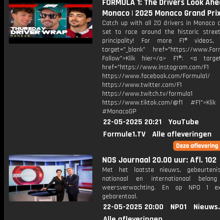
FORMULA 1: The Drivers Look Ahe
Monaco | 2025 Monaco Grand Pri
Catch up with all 20 drivers in Monaco 
set to race around the historic stree
principality! For more F1® videos,
target="_blank" href="https://www.For
Follow">Klik hier</a> F1®: <a target
href="https://www.instagram.com/F1
https://www.facebook.com/Formula1/
https://www.twitter.com/F1
https://www.twitch.tv/formula1
https://www.tiktok.com/@f1 #F1">Klik
#MonacoGP
22-05-2025 20:21
YouTube
Formule1.TV
Alle afleveringen
NOS Journaal 20.00 uur: Afl. 102
Met het laatste nieuws, gebeurteni
nationaal en internationaal bela
weersverwachting. En op NPO 1 e
gebarentaal.
22-05-2025 20:00
NPO1
Nieuws
Alle afleveringen