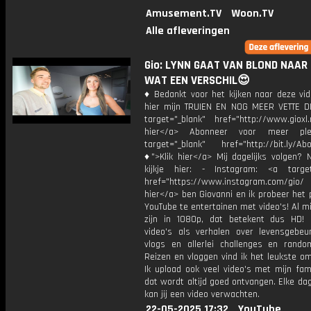
Amusement.TV
Woon.TV
Alle afleveringen
Gio: LYNN GAAT VAN BLOND NAAR 
WAT EEN VERSCHIL😍
♦ Bedankt voor het kijken naar deze vid
hier mijn TRUIEN EN NOG MEER VETTE D
target="_blank" href="http://www.gioxl.
hier</a> Abonneer voor meer ple
target="_blank" href="http://bit.ly/Ab
♦">Klik hier</a> Mij dagelijks volgen?
kijkje hier: - Instagram: <a target
href="https://www.instagram.com/gio/
hier</a> ben Giovanni en ik probeer het 
YouTube te entertainen met video's! Al mi
zijn in 1080p, dat betekent dus HD! 
video's als verhalen over levensgebeur
vlogs en allerlei challenges en rando
Reizen en vloggen vind ik het leukste o
Ik upload ook veel video's met mijn fam
dat wordt altijd goed ontvangen. Elke da
kan jij een video verwachten.
22-05-2025 17:32
YouTube