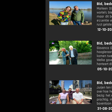
Bid, bed
Marleen St
wortels bl
maar dit b
essentie v
rust gelat
12-10-20
Bid, bed
Giovanca O
hoogleraar
komen twee
Welke gave
hanteert di
05-10-2
Bid, bed
Jurjen ten
over hoe h
bezig: het
prachtig,
boventoon 
31-08-2