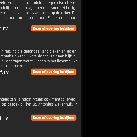
ld. Vanuit die overtuiging begon Elsa Eikema
delijk brood en wijn, bedoeld voor het heilige
t respect voor alles wat leeft op de akker. Die
ag met haar mee en ontmoet Elsa's onmisbare
f.TV
Zijn reis na die diagnose kent pieken en dalen.
mberheid kent. Dwars door alles heen blijft hij
dat hij gedragen wordt. Ondanks het lichamelijke
Mij ontbreekt niets.
f.TV
andeld zijn is naast fysiek ook mentaal zwaar.
op bezoek bij het St. Antonius Ziekenhuis in
f.TV