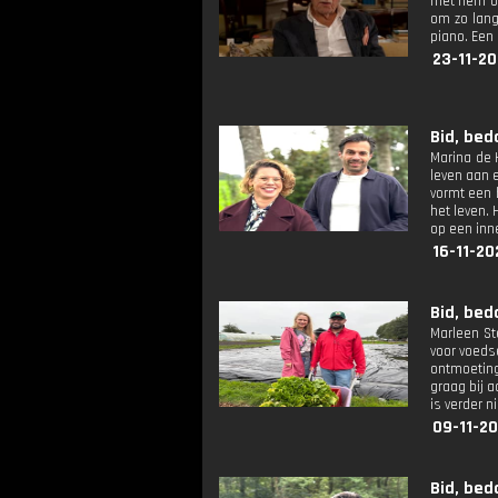
met hem ov
om zo lang
piano. Een
23-11-20
Bid, bed
Marina de 
leven aan e
vormt een 
het leven. 
op een inn
16-11-20
Bid, bed
Marleen St
voor voeds
ontmoeting 
graag bij a
is verder n
09-11-2
Bid, bed