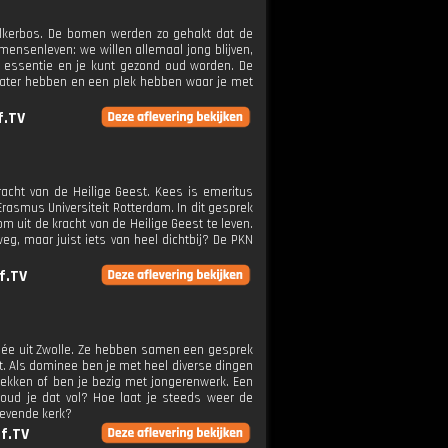
 Zalkerbos. De bomen werden zo gehakt dat de
mensenleven: we willen allemaal jong blijven,
de essentie en je kunt gezond oud worden. De
ater hebben en een plek hebben waar je met
f.TV
acht van de Heilige Geest. Kees is emeritus
asmus Universiteit Rotterdam. In dit gesprek
 uit de kracht van de Heilige Geest te leven.
weg, maar juist iets van heel dichtbij? De PKN
f.TV
dée uit Zwolle. Ze hebben samen een gesprek
t. Als dominee ben je met heel diverse dingen
rekken of ben je bezig met jongerenwerk. Een
oud je dat vol? Hoe laat je steeds weer de
levende kerk?
f.TV