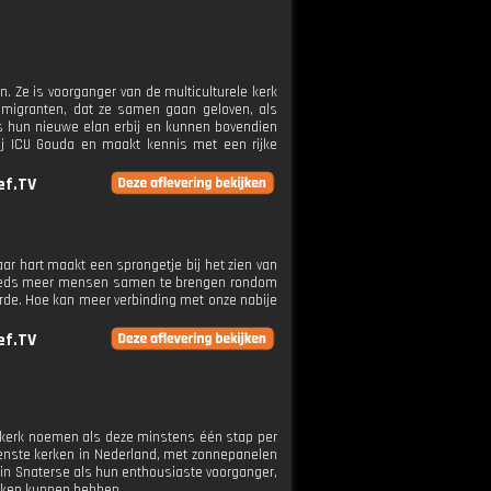
. Ze is voorganger van de multiculturele kerk
r migranten, dat ze samen gaan geloven, als
tis hun nieuwe elan erbij en kunnen bovendien
 bij ICU Gouda en maakt kennis met een rijke
ef.TV
r hart maakt een sprongetje bij het zien van
j steeds meer mensen samen te brengen rondom
arde. Hoe kan meer verbinding met onze nabije
ef.TV
e kerk noemen als deze minstens één stap per
oenste kerken in Nederland, met zonnepanelen
tin Snaterse als hun enthousiaste voorganger,
aken kunnen hebben.