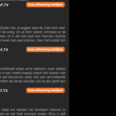
ef.TV
Zonder iets te zeggen leert de rivier hem veel.
r de vraag. Als je hem vrijlaat, ontstaan er de
romen. Zo is dat ook vaak voor mensen. Ruimte
igen leven kan overstromen. Door het kwade kan
ef.TV
rschillende wijzen uit te oefenen, maar allebei
de in een maatschappij waarin het boeren niet
t wel het eerste, zeker ook voor verschillende
schillen de beste vrienden zijn en dat geeft een
f.TV
die helpt om idealen van bevlogen mensen in
n en dat heel normaal vinden. Elise is zelf