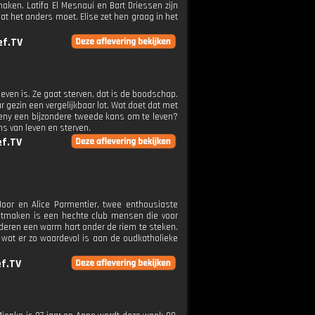
ken. Latifa El Mesnaui en Bart Driessen zijn
at het anders moet. Elise zet hen graag in het
ef.TV
geven is. Ze gaat sterven, dat is de boodschap.
r gezin een vergelijkbaar lot. Wat doet dat met
 Reny een bijzondere tweede kans om te leven?
s van leven en sterven.
ef.TV
oor en Alice Parmentier, twee enthousiaste
 uitmaken is een hechte club mensen die voor
nderen een warm hart onder de riem te steken.
n wat er zo waardevol is aan de oudkatholieke
f.TV