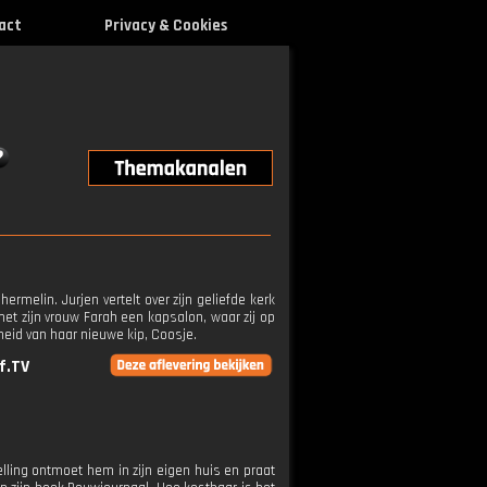
act
Privacy & Cookies
melin. Jurjen vertelt over zijn geliefde kerk
t zijn vrouw Farah een kapsalon, waar zij op
eid van haar nieuwe kip, Coosje.
f.TV
telling ontmoet hem in zijn eigen huis en praat