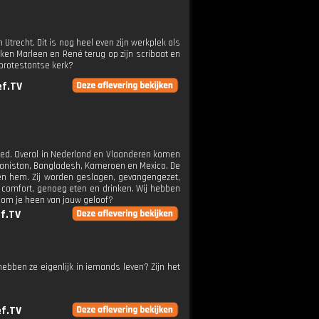
trecht. Dit is nog heel even zijn werkplek als
ikken Marleen en René terug op zijn scribaat en
 protestantse kerk?
ef.TV
bed. Overal in Nederland en Vlaanderen komen
hanistan, Bangladesh, Kameroen en Mexico. De
en hem. Zij worden geslagen, gevangengezet,
, comfort, genoeg eten en drinken. Wij hebben
 om je heen van jouw geloof?
f.TV
bben ze eigenlijk in iemands leven? Zijn het
f.TV