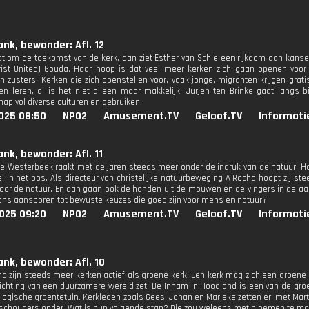
ank, bewonder: Afl. 12
at om de toekomst van de kerk, dan ziet Esther van Schie een rijkdom aan kansen
rist United) Gouda. Haar hoop is dat veel meer kerken zich gaan openen voo
n zusters. Kerken die zich openstellen voor, vaak jonge, migranten krijgen gra
en leren, al is het niet alleen maar makkelijk. Jurjen ten Brinke gaat langs
p vol diverse culturen en gebruiken.
025 08:50
NPO2
Amusement.TV
Geloof.TV
Informati
ank, bewonder: Afl. 11
 Westerbeek raakt met de jaren steeds meer onder de indruk van de natuur. Haa
el in het bos. Als directeur van christelijke natuurbeweging A Rocha hoopt zi
 voor de natuur. En dan gaan ook de handen uit de mouwen en de vingers in de a
ns aansporen tot bewuste keuzes die goed zijn voor mens en natuur?
025 09:20
NPO2
Amusement.TV
Geloof.TV
Informati
ank, bewonder: Afl. 10
nd zijn steeds meer kerken actief als groene kerk. Een kerk mag zich een groen
 richting van een duurzamere wereld zet. De Inham in Hoogland is een van de gr
logische groentetuin. Kerkleden zoals Gees, Johan en Marieke zetten er, met Mar
chouders onder. Wat is hun volgende stap? Die zou weleens met bloemen te m