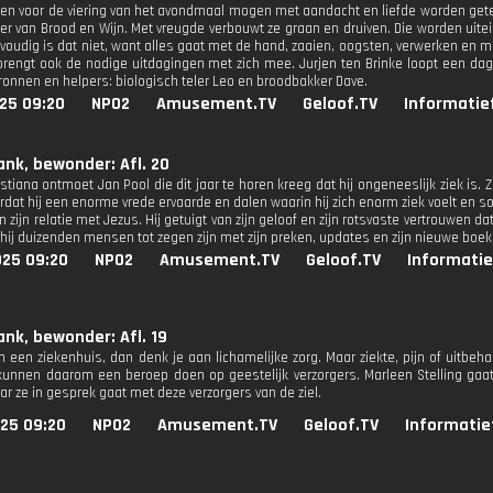
n voor de viering van het avondmaal mogen met aandacht en liefde worden getee
er van Brood en Wijn. Met vreugde verbouwt ze graan en druiven. Die worden uitein
nvoudig is dat niet, want alles gaat met de hand, zaaien, oogsten, verwerken en me
brengt ook de nodige uitdagingen met zich mee. Jurjen ten Brinke loopt een d
bronnen en helpers: biologisch teler Leo en broodbakker Dave.
25 09:20
NPO2
Amusement.TV
Geloof.TV
Informatie
ank, bewonder: Afl. 20
tiana ontmoet Jan Pool die dit jaar te horen kreeg dat hij ongeneeslijk ziek is. 
dat hij een enorme vrede ervaarde en dalen waarin hij zich enorm ziek voelt en so
n zijn relatie met Jezus. Hij getuigt van zijn geloof en zijn rotsvaste vertrouwen 
hij duizenden mensen tot zegen zijn met zijn preken, updates en zijn nieuwe boek 
025 09:20
NPO2
Amusement.TV
Geloof.TV
Informatie
ank, bewonder: Afl. 19
n een ziekenhuis, dan denk je aan lichamelijke zorg. Maar ziekte, pijn of uitbeh
kunnen daarom een beroep doen op geestelijk verzorgers. Marleen Stelling gaat 
ar ze in gesprek gaat met deze verzorgers van de ziel.
025 09:20
NPO2
Amusement.TV
Geloof.TV
Informatie