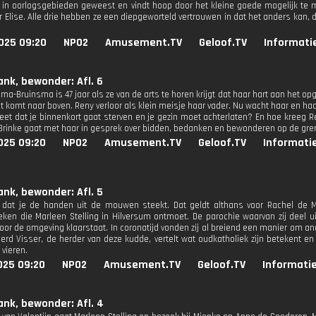
 in oorlogsgebieden geweest en vindt hoop door het kleine goede mogelijk te ma
 Elise. Alle drie hebben ze een diepgeworteld vertrouwen in dat het anders kan, d
025 09:20
NPO2
Amusement.TV
Geloof.TV
Informati
ank, bewonder: Afl. 6
a-Bruinsma is 47 jaar als ze van de arts te horen krijgt dat haar hart aan het op
t komt naar boven. Reny verloor als klein meisje haar vader. Nu wacht haar en haa
 weet dat je binnenkort gaat sterven en je gezin moet achterlaten? En hoe kreeg
 Brinke gaat met haar in gesprek over bidden, bedanken en bewonderen op de gren
025 09:20
NPO2
Amusement.TV
Geloof.TV
Informati
ank, bewonder: Afl. 5
 dat je de handen uit de mouwen steekt. Dat geldt althans voor Rachel de M
eken die Marleen Stelling in Hilversum ontmoet. De parochie waarvan zij deel
voor de omgeving klaarstaat. In coronatijd vonden zij al breiend een manier om a
eerd Visser, de herder van deze kudde, vertelt wat oudkatholiek zijn betekent e
 vieren.
025 09:20
NPO2
Amusement.TV
Geloof.TV
Informatie
ank, bewonder: Afl. 4