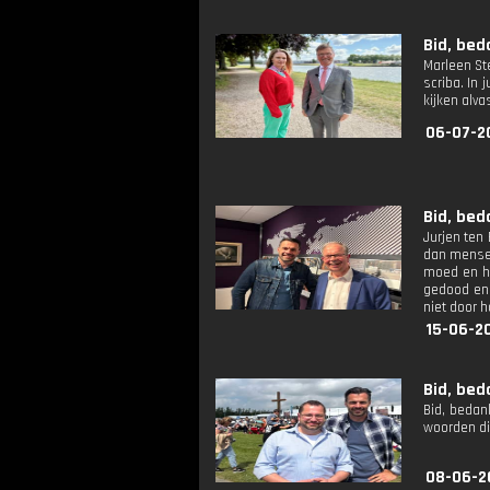
Bid, bed
Marleen Ste
scriba. In 
kijken alva
06-07-2
Bid, bed
Jurjen ten
dan mensen
moed en he
gedood en 
niet door 
15-06-2
Bid, bed
Bid, bedan
woorden di
08-06-2