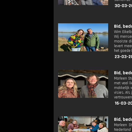
30-03-2
Bid, bed
Wim Eikelbo
Wij mensen 
mooiste di
levert mee
het goede 
23-03-2
Bid, bed
Marleen Ste
met veel l
makkelijk 
visies. Als
vertrouwen
16-03-2
Bid, bed
Marleen St
Nederland 