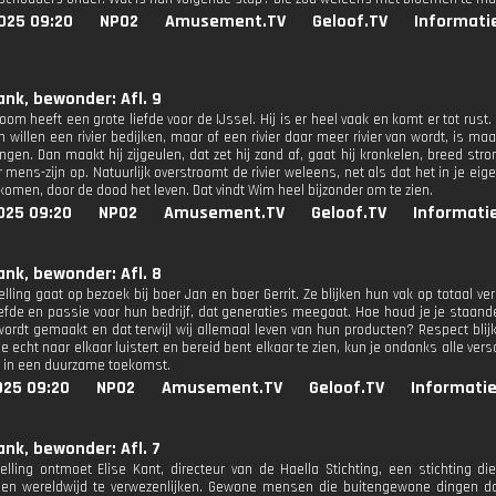
025 09:20
NPO2
Amusement.TV
Geloof.TV
Informati
ank, bewonder: Afl. 9
om heeft een grote liefde voor de IJssel. Hij is er heel vaak en komt er tot rust. 
willen een rivier bedijken, maar of een rivier daar meer rivier van wordt, is maa
ngen. Dan maakt hij zijgeulen, dat zet hij zand af, gaat hij kronkelen, breed st
r mens-zijn op. Natuurlijk overstroomt de rivier weleens, net als dat het in je e
komen, door de dood het leven. Dat vindt Wim heel bijzonder om te zien.
025 09:20
NPO2
Amusement.TV
Geloof.TV
Informati
ank, bewonder: Afl. 8
lling gaat op bezoek bij boer Jan en boer Gerrit. Ze blijken hun vak op totaal ve
iefde en passie voor hun bedrijf, dat generaties meegaat. Hoe houd je je staan
wordt gemaakt en dat terwijl wij allemaal leven van hun producten? Respect blijk
 je echt naar elkaar luistert en bereid bent elkaar te zien, kun je ondanks alle ver
 in een duurzame toekomst.
025 09:20
NPO2
Amusement.TV
Geloof.TV
Informatie
ank, bewonder: Afl. 7
elling ontmoet Elise Kant, directeur van de Haella Stichting, een stichting 
en wereldwijd te verwezenlijken. Gewone mensen die buitengewone dingen doe