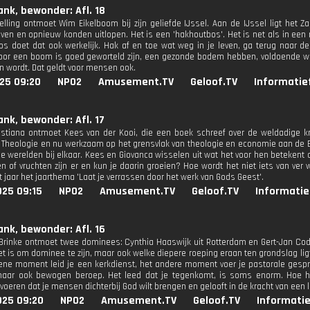
ank, bewonder: Afl. 18
elling ontmoet Wim Eikelboom bij zijn geliefde IJssel. Aan de IJssel ligt het
even en opnieuw konden uitlopen. Het is een 'hakhoutbos'. Het is net als in een 
os doet dat ook werkelijk. Hak af en toe wat weg in je leven, ga terug naar 
oor een boom is goed geworteld zijn, een gezonde bodem hebben, voldoende w
en wordt. Dat geldt voor mensen ook.
25 09:20
NPO2
Amusement.TV
Geloof.TV
Informatie
ank, bewonder: Afl. 17
stiana ontmoet Kees van der Kooi, die een boek schreef over de weldadige kr
 Theologie en nu werkzaam op het grensvlak van theologie en economie aan de Er
 werelden bij elkaar. Kees en Giovanca wisselen uit wat het voor hen betekent om
n of vruchten zijn er en kun je daarin groeien? Hoe wordt het niet iets van ver 
t jaar het jaarthema 'Laat je verrassen door het werk van Gods Geest'.
025 09:15
NPO2
Amusement.TV
Geloof.TV
Informatie
ank, bewonder: Afl. 16
 Brinke ontmoet twee dominees: Cynthia Haaswijk uit Rotterdam en Gert-Jan Co
et is om dominee te zijn, maar ook welke diepere roeping eraan ten grondslag lig
 ene moment leid je een kerkdienst, het andere moment voer je pastorale gesp
 maar ook bewogen beroep. Het leed dat je tegenkomt, is soms enorm. Hoe h
voeren dat je mensen dichterbij God wilt brengen en gelooft in de kracht van een 
025 09:20
NPO2
Amusement.TV
Geloof.TV
Informatie