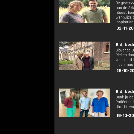
De gewasse
aan de Akk
ritueel. Ee
werkwijze 
inspiratie
02-11-20
Bid, bed
Giovanca Os
Pieken door
verankerd i
lijden mag 
26-10-2
Bid, bed
Denk je aa
Patiënten 
Utrecht, wa
19-10-2