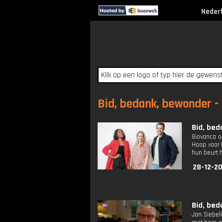
Neder
Bid, bedank, bewonder - 
Bid, bed
Giovanca o
Hoop voor 
hun beurt 
28-12-2
Bid, bed
Jan Siebeli