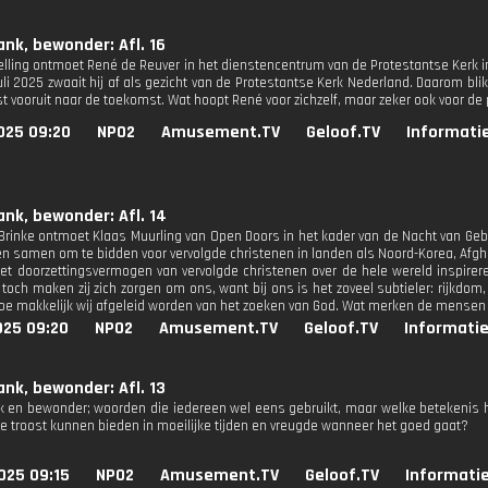
ank, bewonder: Afl. 16
lling ontmoet René de Reuver in het dienstencentrum van de Protestantse Kerk in U
juli 2025 zwaait hij af als gezicht van de Protestantse Kerk Nederland. Daarom bl
st vooruit naar de toekomst. Wat hoopt René voor zichzelf, maar zeker ook voor de
025 09:20
NPO2
Amusement.TV
Geloof.TV
Informati
ank, bewonder: Afl. 14
 Brinke ontmoet Klaas Muurling van Open Doors in het kader van de Nacht van Ge
 samen om te bidden voor vervolgde christenen in landen als Noord-Korea, Afg
t doorzettingsvermogen van vervolgde christenen over de hele wereld inspirer
toch maken zij zich zorgen om ons, want bij ons is het zoveel subtieler: rijkdom
hoe makkelijk wij afgeleid worden van het zoeken van God. Wat merken de mensen
025 09:20
NPO2
Amusement.TV
Geloof.TV
Informatie
ank, bewonder: Afl. 13
k en bewonder; woorden die iedereen wel eens gebruikt, maar welke betekenis he
e troost kunnen bieden in moeilijke tijden en vreugde wanneer het goed gaat?
025 09:15
NPO2
Amusement.TV
Geloof.TV
Informatie