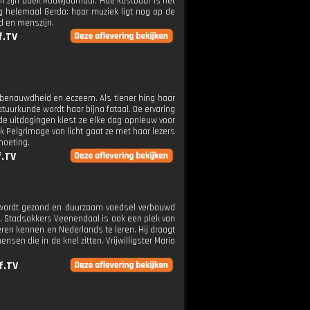
an zijn boek Rouwjournaal. Hoe kostbaar is het
g helemaal Gerda: haar muziek ligt nog op de
d en menszijn.
f.TV
e benauwdheid en eczeem. Als tiener hing haar
atuurkunde wordt haar bijna fataal. De ervaring
de uitdagingen kiest ze elke dag opnieuw voor
ek Pelgrimage van licht gaat ze met haar lezers
moeting.
f.TV
r wordt gezond en duurzaam voedsel verbouwd
 Stadsakkers Veenendaal is ook een plek van
eren kennen en Nederlands te leren. Hij draagt
nsen die in de knel zitten. Vrijwilligster Mario
f.TV