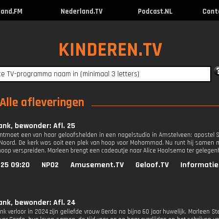
land.FM
Nederland.TV
Podcast.NL
Cont
KINDEREN.TV
Alle afleveringen
ank, bewonder: Afl. 25
ntmoet een van haar geloofshelden in een nagelstudio in Amstelveen: apostel Sher
Noord. De kerk was ooit een plek van hoop voor Mohammad. Nu runt hij samen me
hoop verspreiden. Marleen brengt een cadeautje naar Alice Hoolsema ter gelegenh
025 09:20
NPO2
Amusement.TV
Geloof.TV
Informatie
ank, bewonder: Afl. 24
nk verloor in 2024 zijn geliefde vrouw Gerda na bijna 60 jaar huwelijk. Marleen S