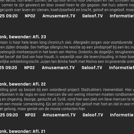
er Gerda, hun leven samen, de tijd voor en na haar overlijden en het schrijven v
 samen te zijn geweest en door zoveel heen te zijn gegaan. Het huis ademt no
 gesprek over leven en sterven, kwetsbaarheid en kracht, geloof en ongeloof, moe
25 09:20
NPO2
Amusement.TV
Geloof.TV
Informatie
ank, bewonder: Afl. 23
Haan is haar hele leven lang chronisch ziek. Allergieën zorgen voor voortdurend
en zijden draadje. Een heftige allergische reactie op een pindaproef bij een les n
belangrijk markeerpunt in het leven van Marina. Ondanks de dagelijks terugkeren
Het besef dat God van haar houdt, is wezenlijk voor die levenshouding. In haar bo
erlijke ontdekkingstocht. Jurjen ten Brinke heeft met Marina een inspirerende ont
25 09:20
NPO2
Amusement.TV
Geloof.TV
Informatie
ank, bewonder: Afl. 22
elling gaat op bezoek bij een waardevol project: Stadsakkers Veenendaal. Hie
elbanken in de regio en voor mensen die van weinig inkomen moeten rondkomen.
en zingeving. George, gevlucht uit Syrië, vond hier een plek om lieve mensen te l
an een mooie samenleving. Ejo zet zich vanuit zijn geloof met hart en ziel in voor me
iet gelovig, maar geniet van de mooie contacten hier.
025 09:20
NPO2
Amusement.TV
Geloof.TV
Informatie
ank, bewonder: Afl. 21