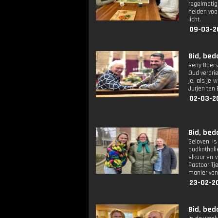
regelmatig
helden voor
licht.
09-03-2
Bid, bed
Reny Boersm
Oud verdrie
je, als je
Jurjen ten
02-03-2
Bid, bed
Geloven is
oudkatholi
elkaar en 
Pastoor Tj
manier van
23-02-2
Bid, bed