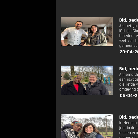
Bid, bed
Als het ga
ICU (In Ch
broeders e
veel van h
gemeenscha
20-04-2
Bid, bed
Annemarthe
een ijsvog
die liefde
omgeving o
06-04-2
Bid, bed
In Nederla
jaar in de
en een eco
samen de s