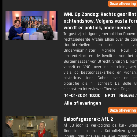
WNL Op Zondag: Rechts georiën
ochtendshow. Volgens vaste for
wordt er politiek, ondernemer
Te gast zijn brigadegeneraal Han Bouwm
rechtsgeleerde Afshin Ellian over de aa
Houthi-rebellen en de rol va
Onderwijsminister Mariëlle Paul 
lerarentekort en de kwaliteit van het o
Burgemeester van Utrecht Sharon Dijksm
voorzitter VNG, over de spreidingswe
visie op bestaanszekerheid en wonen.
historicus Jaap Cohen over de intr
biografie die hij schreef; De Bolle 
cineast en interviewer Theo van Gogh.
14-01-2024 10:00
NPO1
Nieuws.
Alle afleveringen
Geloofsgesprek: Afl. 2
Al 50 jaar is Kerkbalans de kurk waa
financieel op draait. Katholieken gev
januari aan hoeveel ze elke maand aa