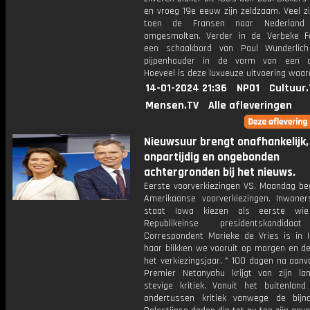
en vroeg 19e eeuw zijn zeldzaam. Veel z
toen de Fransen naar Nederland
omgesmolten. Verder in de Verbeke F
een schaakbord van Paul Wunderlic
pijpenhouder in de vorm van een di
Hoeveel is deze luxueuze uitvoering waar
14-01-2024 21:36
NPO1
Cultuur
Mensen.TV
Alle afleveringen
Nieuwsuur brengt onafhankelijk,
onpartijdig en ongebonden
achtergronden bij het nieuws.
Eerste voorverkiezingen VS. Maandag be
Amerikaanse voorverkiezingen. Inwone
staat Iowa kiezen als eerste wie
Republikeinse presidentskandidaat
Correspondent Marieke de Vries is in 
haar blikken we vooruit op morgen en de
het verkiezingsjaar. * 100 dagen na aan
Premier Netanyahu krijgt van zijn la
stevige kritiek. Vanuit het buitenland 
ondertussen kritiek vanwege de bij