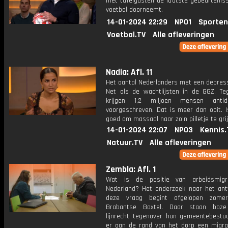
met tafelgasten de laatste gebeurteniss
voetbal doorneemt.
14-01-2024 22:29
NPO1
Sporten
Voetbal.TV
Alle afleveringen
Nadia: Afl. 11
Het aantal Nederlanders met een depress
Net als de wachtlijsten in de GGZ. Tege
krijgen 1,2 miljoen mensen antide
voorgeschreven. Dat is meer dan ooit. I
goed om massaal naar zo'n pilletje te gri
14-01-2024 22:07
NPO3
Kennis.
Natuur.TV
Alle afleveringen
Zembla: Afl. 1
Wat is de positie van arbeidsmigr
Nederland? Het onderzoek naar het an
deze vraag begint afgelopen zome
Brabantse Boxtel. Daar staan boze
lijnrecht tegenover hun gemeentebestu
er aan de rand van het dorp een migra