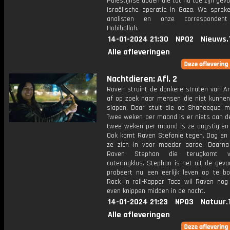
Palestijnse doden die tot nu toe zijn geval
Israëlische operatie in Gaza. We spreke
analisten en onze corresponden
Habiballah.
14-01-2024 21:30
NPO2
Nieuws.
Alle afleveringen
Nachtdieren: Afl. 2
Raven struint de donkere straten van 
af op zoek naar mensen die niet kunnen 
slapen. Daar stuit die op Shaneequa 
Twee weken per maand is er niets aan d
twee weken per maand is ze angstig en s
Ook komt Raven Stefanie tegen. Dag en 
ze zich in voor moeder aarde. Daarn
Raven Stephan die terugkomt 
cateringklus. Stephan is net uit de gev
probeert nu een eerlijk leven op te b
Rock 'n roll-Kapper Taco wil Raven nog
even knippen midden in de nacht.
14-01-2024 21:23
NPO3
Natuur.
Alle afleveringen