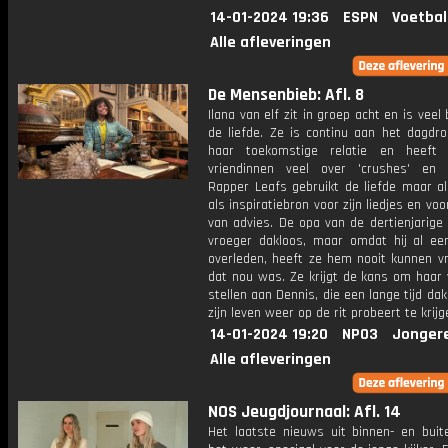
14-01-2024 19:36
ESPN
Voetbal
Alle afleveringen
De Mensenbieb: Afl. 8
Ilana van elf zit in groep acht en is veel
de liefde. Ze is continu aan het dagdr
haar toekomstige relatie en heeft
vriendinnen veel over 'crushes' en '
Rapper Leafs gebruikt de liefde maar al
als inspiratiebron voor zijn liedjes en voo
van advies. De opa van de dertienjarige
vroeger dakloos, maar omdat hij al ee
overleden, heeft ze hem nooit kunnen v
dat nou was. Ze krijgt de kans om haar 
stellen aan Dennis, die een lange tijd dak
zijn leven weer op de rit probeert te krijg
14-01-2024 19:20
NPO3
Jonger
Alle afleveringen
NOS Jeugdjournaal: Afl. 14
Het laatste nieuws uit binnen- en buit