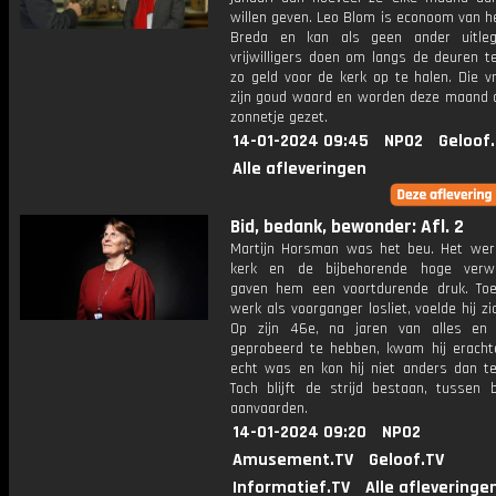
willen geven. Leo Blom is econoom van h
Breda en kan als geen ander uitle
vrijwilligers doen om langs de deuren t
zo geld voor de kerk op te halen. Die vri
zijn goud waard en worden deze maand o
zonnetje gezet.
14-01-2024 09:45
NPO2
Geloof
Alle afleveringen
Bid, bedank, bewonder: Afl. 2
Martijn Horsman was het beu. Het wer
kerk en de bijbehorende hoge verwa
gaven hem een voortdurende druk. Toen
werk als voorganger losliet, voelde hij zic
Op zijn 46e, na jaren van alles en
geprobeerd te hebben, kwam hij erachte
echt was en kon hij niet anders dan te
Toch blijft de strijd bestaan, tussen 
aanvaarden.
14-01-2024 09:20
NPO2
Amusement.TV
Geloof.TV
Informatief.TV
Alle afleveringe