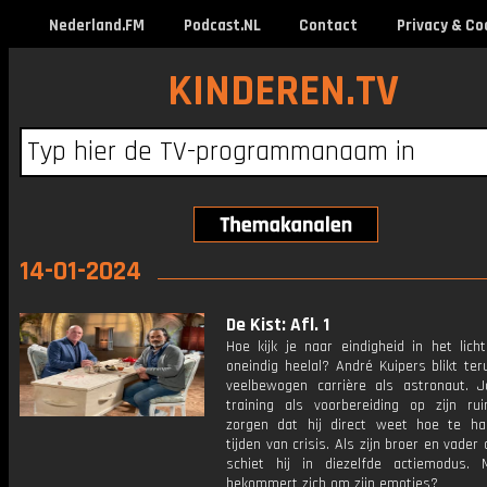
Nederland.FM
Podcast.NL
Contact
Privacy & Co
KINDEREN.TV
14-01-2024
De Kist: Afl. 1
Hoe kijk je naar eindigheid in het lich
oneindig heelal? André Kuipers blikt ter
veelbewogen carrière als astronaut. J
training als voorbereiding op zijn rui
zorgen dat hij direct weet hoe te ha
tijden van crisis. Als zijn broer en vader 
schiet hij in diezelfde actiemodus.
bekommert zich om zijn emoties?