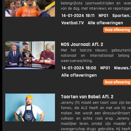
belangrijkste sportwedstrijden en -ev
van de dag, met interviews en reportages
14-01-2024 18:11
NPO1
Sporten.
Voetbal.TV
Alle afleveringen
NOS Journaal: Afl. 2
Met het laatste nieuws, gebeurteni
nationaal en internationaal bela
weersverwachting.
14-01-2024 18:00
NPO1
Nieuws.
Alle afleveringen
Taarten van Babel: Afl. 2
Jeremy (11) maakt een taart voor zijn be
Tomas, die ALS heeft en met wie hij vee
maken. Het wordt een dinosauriërtaar
vulkaan en echte rook erop. Jeremy
moeilijker leren, omdat zijn moeder t
zwangerschap drugs gebruikte. Hij heeft