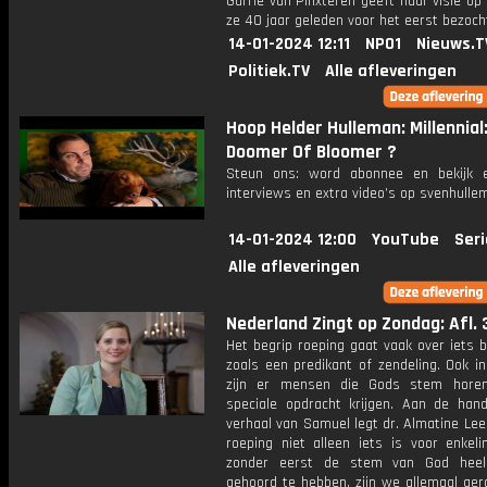
Garrie van Pinxteren geeft haar visie op
ze 40 jaar geleden voor het eerst bezoch
14-01-2024 12:11
NPO1
Nieuws.T
Politiek.TV
Alle afleveringen
Hoop Helder Hulleman: Millennial
Doomer Of Bloomer ?
Steun ons: word abonnee en bekijk e
interviews en extra video’s op svenhulle
14-01-2024 12:00
YouTube
Seri
Alle afleveringen
Nederland Zingt op Zondag: Afl. 
Het begrip roeping gaat vaak over iets b
zoals een predikant of zendeling. Ook in
zijn er mensen die Gods stem hore
speciale opdracht krijgen. Aan de han
verhaal van Samuel legt dr. Almatine Lee
roeping niet alleen iets is voor enkeli
zonder eerst de stem van God heel 
gehoord te hebben, zijn we allemaal ge