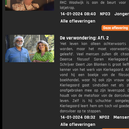
RKC Waalwijk is aan de beurt voor 
latjetrap.
14-01-2024 08:40
NPO3
Jonger
Alle afleveringen
De verwondering: Afl. 2
'Het leven kan alleen achterwaarts
worden, maar het moet voorwaart
geleefd'. Veel mensen zullen dit cita
Deense filosoof Søren Kierkegaard
Schrijver Geert Jan Blanken is groot lie
kenner van het werk van Kierkegaard. Als
vond hij een boekje van de filoso
boekhandel, waar hij ook zijn vrouw o
Kierkegaard gaat sindsdien net als z
onafgebroken mee op zijn levenspad. 
houdt van de metafoor van de dansvloe
leven. Zelf is hij schuchter aangel
Kierkegaard leert hem om toch vol goed
dansvloer op te stappen.
14-01-2024 08:32
NPO2
Mensen
Alle afleveringen