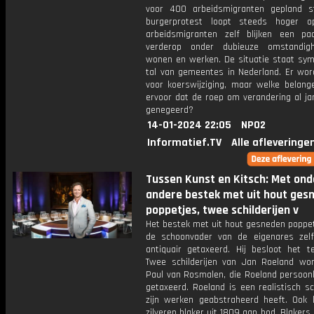
voor 400 arbeidsmigranten gepland s
burgerprotest loopt steeds hoger 
arbeidsmigranten zelf blijken een pa
verderop onder dubieuze omstandig
wonen en werken. De situatie staat sym
tal van gemeentes in Nederland. Er word
voor koerswijziging, maar welke belang
ervoor dat de roep om verandering al ja
genegeerd?
14-01-2024 22:05
NPO2
Informatief.TV
Alle afleveringe
Tussen Kunst en Kitsch: Met ond
andere bestek met uit hout ges
poppetjes, twee schilderijen v
Het bestek met uit hout gesneden poppet
de schoonvader van de eigenares zelf
antiquair getaxeerd. Hij besloot het t
Twee schilderijen van Jan Roeland wo
Paul van Rosmalen, die Roeland persoonl
getaxeerd. Roeland is een realistisch sc
zijn werken geabstraheerd heeft. Ook
zilveren blaker uit 1809 aan bod. Blakers 