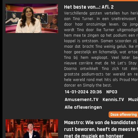
Het beste van...: Afl. 2
Verschillende gasten vertellen hun heri
aan Tina Turner. In een sneltreinvaar
door haar onstuimige leven. Op jonge
wordt Tina door Ike Turner uitgenodi
hem mee te zingen op het podium: een 
koppel is ontstaan. Samen scoorden zij 
maar dat bracht Tina weinig geluk. Ike 
haar geestelijk en lichamelijk, wat ertoe
Tina bij hem wegloopt. Veel later be
nieuwe carrière met de hit Let's Stay 
Daarna ontwikkelt Tina zich tot éé
grootste podium-acts ter wereld en re
hele wereld rond met hits als Proud Mar
dancer en Simply the best.
14-01-2024 20:36
NPO3
Amusement.TV
Kennis.TV
Muzi
Alle afleveringen
Maestro: Wie van de kandidaten 
rust bewaren, heeft de meeste 
met de muziek en hanteer