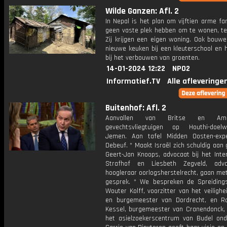
Wilde Ganzen: Afl. 2
In Nepal is het plan om vijftien arme fam
geen vaste plek hebben om te wonen, te
Zij krijgen een eigen woning. Ook bouw
nieuwe keuken bij een kleuterschool en 
bij het verbouwen van groenten.
14-01-2024 12:22
NPO2
Informatief.TV
Alle afleveringe
Buitenhof: Afl. 2
Aanvallen van Britse en Amer
gevechtsvliegtuigen op Houthi-doel
Jemen. Aan tafel Midden Oosten-exp
Debeuf. * Maakt Israël zich schuldig aan
Geert-Jan Knoops, advocaat bij het Inte
Strafhof en Liesbeth Zegveld, adv
hoogleraar oorlogsherstelrecht, gaan met
gesprek. * We bespreken de Spreidin
Wouter Kolff, voorzitter van het veiligh
en burgemeester van Dordrecht, en R
Kessel, burgemeester van Cranendonck,
het asielzoekerscentrum van Budel onde