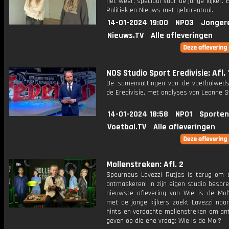
het weer, speciaal voor de jonge kijker.
Politiek en Nieuws met gebarentaal.
14-01-2024 19:00
NPO3
Jonger
Nieuws.TV
Alle afleveringen
NOS Studio Sport Eredivisie: Afl. 
De samenvattingen van de voetbalwedst
de Eredivisie, met analyses van Leonne S
14-01-2024 18:58
NPO1
Sporten
Voetbal.TV
Alle afleveringen
Mollenstreken: Afl. 2
Speurneus Lavezzi Rutjes is terug om 
ontmaskeren! In zijn eigen studio bespre
nieuwste aflevering van Wie is de Mo
met de jonge kijkers zoekt Lavezzi naa
hints en verdachte mollenstreken om an
geven op die ene vraag: Wie is de Mol?