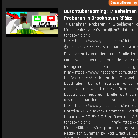
DutchtuberGaming: 17 Geheimen
Proberen In Brookhaven RP!🏡
17 Geheimen Proberen In Brookhaven
Meer leuke video's bekijken? dat kan 
target="_blank"
href="https://www.youtube.com/dutcht
👍LIKE">Klik hier</a> VOOR MEER & ABO
Deze video is voor iedereen & alle leef
Laat weten wat je van de video v
Instagram: <a target="_
href="https://www.instagram.com/dutch
Hoi!">Klik hier</a> Ik ben Job. Ook wel 
Dutchtuber! Op dit YouTube kanaal 
dagelijks nieuwe filmpjes. Deze film
bedoelt voor iedereen & alle leeftijden
Kevin Macleod: <a target="
href="https://www.youtube.com/user/k
Creative">Klik hier</a> Commons — Attri
Unported — CC BY 3.0 Free Download / S
target="_blank" href="https://bit.
Music">Klik hier</a> promoted by Audi
Ready for Summer by Roa Creative C