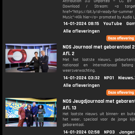
Attribution 3.0 Unported — CC BY 
Download / Stream: <a target="
href="https://bit.ly/al-ready-for-summer
Music">Klik hier</a> promoted by Audio L
14-01-2024 08:15
YouTube
Gam
Alle afleveringen
NOS Journaal met gebarentaal 2
Afl. 2
Met het laatste nieuws, gebeurteni
nationaal en internationaal bela
weersverwachting.
14-01-2024 03:32
NPO1
Nieuws.
Alle afleveringen
NOS Jeugdjournaal met gebarent
Afl. 13
Het laatste nieuws uit binnen- en buit
het weer, speciaal voor de jonge kij
gebarentaal.
14-01-2024 02:58
NPO3
Jonger