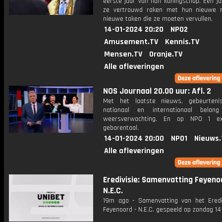
eerste jaar van hun koningschap. Een ja
ze vertrouwd raken met hun nieuwe 
nieuwe taken die ze moeten vervullen.
14-01-2024 20:20
NPO2
Amusement.TV
Kennis.TV
Mensen.TV
Oranje.TV
Alle afleveringen
NOS Journaal 20.00 uur: Afl. 2
Met het laatste nieuws, gebeurteni
nationaal en internationaal bela
weersverwachting. En op NPO 1 e
gebarentaal.
14-01-2024 20:00
NPO1
Nieuws.
Alle afleveringen
Eredivisie: Samenvatting Feyeno
N.E.C.
19m ago - Samenvatting van het Erediv
Feyenoord - N.E.C. gespeeld op zondag 14 