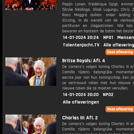
Pepijn Lanen, Frédérique Spigt, Ammar
Tjitske Reidinga, Glodi Lugungu, Chris 
Roos Moggré duiken, onder leiding 
Sissing, in de wereld van de vierkwa
partituren en slagpatronen. Wie ka
bewaren en hanteert de baton het beste
14-01-2024 20:24
NPO1
Mensen
Talentenjacht.TV
Alle afleverin
Britse Royals: Afl. 4
De camera's volgen koning Charles III e
Camilla tijdens belangrijke moment
eerste jaar van hun koningschap. Een ja
ze vertrouwd raken met hun nieuwe 
nieuwe taken die ze moeten vervullen.
14-01-2024 20:20
NPO2
Alle afleveringen
Charles III: Afl. 2
De camera's volgen koning Charles III e
Camilla tijdens belangrijke moment