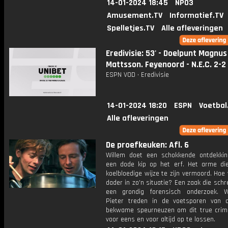
14-01-2024 18:45
NPO3
Amusement.TV
Informatief.TV
Spelletjes.TV
Alle afleveringen
Eredivisie: 53' - Doelpunt Magnus
Mattsson. Feyenoord - N.E.C. 2-2
ESPN VOD • Eredivisie
14-01-2024 18:20
ESPN
Voetbal
Alle afleveringen
De proefkeuken: Afl. 6
Willem doet een schokkende ontdekking
een dode kip op het erf. Het arme dier
koelbloedige wijze te zijn vermoord. Hoe 
dader in zo'n situatie? Een zaak die sc
een grondig forensisch onderzoek. 
Pieter treden in de voetsporen van
bekwame speurneuzen om dit true crim
voor eens en voor altijd op te lossen.