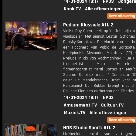
14-01-2024 18:17
NPO3
Jongere
Kook.TV
Alle afleveringen
Podium Klassiek: Afl. 2
Violist Ray Chen deelt op YouTube zijn k
vioolspelen. Met pianist Lestari Scholtes 
Rimsky-Korsakovs De vlucht van de 
een Habanera van Pablo de Sarasate
Held-pianist Alexander Malofeev (22) 
Prelude in cis van Rachmaninov. * De Ho
trompettiste Maite Hontelé
flamencogitarist Yerai Cortes en Marí
Salome Ramírez mee. * Camerata RC
delen uit Mendelssohns Octet voor str
Huispianist Cor Bakker brengt met ch
Philippe Elan een eerbetoon aan Charles 
14-01-2024 18:17
NPO2
Amusement.TV
Cultuur.TV
Muziek.TV
Alle afleveringen
NOS Studio Sport: Afl. 2
Livebeelden en/of samenvattinge