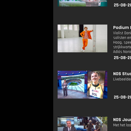
25-08-2
Podium K
Violist Da
solisten en
Haag, spee
strijkkwar
Adiós Nonin
25-08-2
NOS Stud
Livebeelde
25-08-2
NOS Jour
Met het la