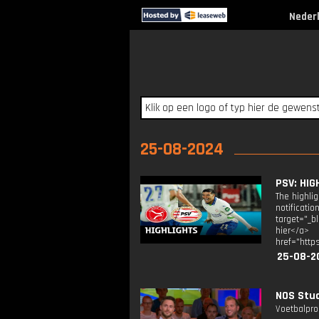
Neder
25-08-2024
PSV: HIG
The highli
notificati
target="_b
hier</a> 
href="http
25-08-2
NOS Stud
Voetbalpro