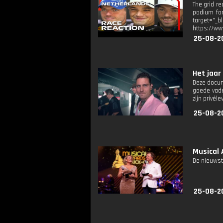
The grid re
podium for
target="
https://ww
25-08-2
Het jaar
Deze docum
goede vade
zijn privéle
25-08-2
Musical 
De nieuwst
25-08-2