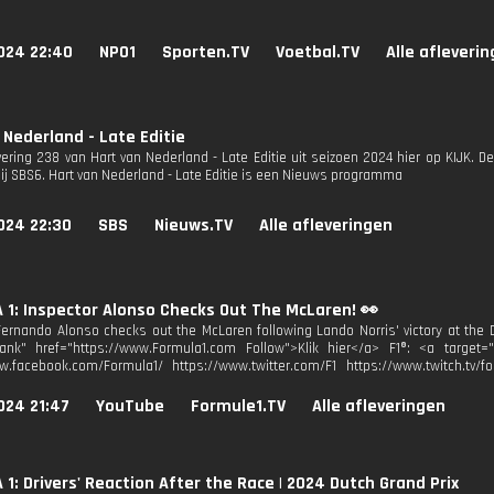
024 22:40
NPO1
Sporten.TV
Voetbal.TV
Alle afleveri
 Nederland - Late Editie
evering 238 van Hart van Nederland - Late Editie uit seizoen 2024 hier op KIJK. 
bij SBS6. Hart van Nederland - Late Editie is een Nieuws programma
024 22:30
SBS
Nieuws.TV
Alle afleveringen
1: Inspector Alonso Checks Out The McLaren! 👀
Fernando Alonso checks out the McLaren following Lando Norris' victory at the Du
lank" href="https://www.Formula1.com Follow">Klik hier</a> F1®: <a target=
w.facebook.com/Formula1/ https://www.twitter.com/F1 https://www.twitch.tv/fo
024 21:47
YouTube
Formule1.TV
Alle afleveringen
1: Drivers' Reaction After the Race | 2024 Dutch Grand Prix