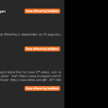
ngen
Deze aflevering is uitgezonden op 25 augustus,
tch Grand Prix! For more F1® videos, visit <a
"_blank" href="https://www.instagram.com/F1
rmula1 https://www.tiktok.com/@f1 #F1">Klik