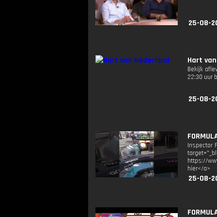
25-08-2
Hart van
Bekijk afl
22:30 uur 
25-08-2
FORMULA 
Inspector 
target="_b
https://ww
hier</a>
25-08-2
FORMULA 