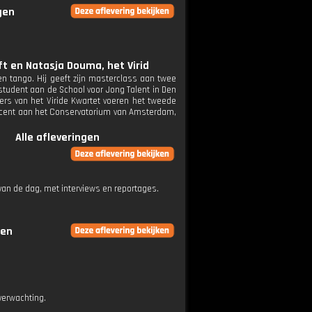
gen
ft en Natasja Douma, het Virid
en tango. Hij geeft zijn masterclass aan twee
, student aan de School voor Jong Talent in Den
rs van het Viride Kwartet voeren het tweede
 docent aan het Conservatorium van Amsterdam,
Alle afleveringen
an de dag, met interviews en reportages.
gen
verwachting.