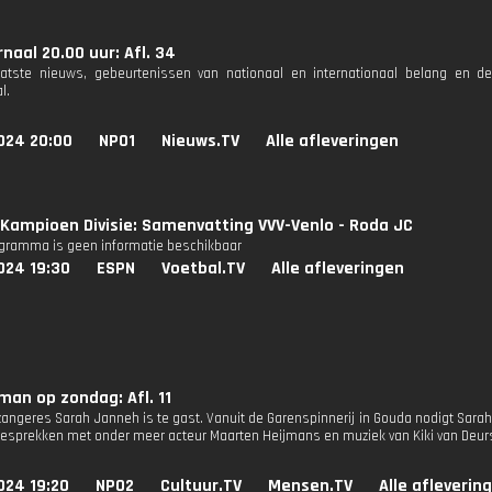
naal 20.00 uur: Afl. 34
aatste nieuws, gebeurtenissen van nationaal en internationaal belang en d
l.
024 20:00
NPO1
Nieuws.TV
Alle afleveringen
Kampioen Divisie: Samenvatting VVV-Venlo - Roda JC
ogramma is geen informatie beschikbaar
024 19:30
ESPN
Voetbal.TV
Alle afleveringen
an op zondag: Afl. 11
 zangeres Sarah Janneh is te gast. Vanuit de Garenspinnerij in Gouda nodigt Sara
jn gesprekken met onder meer acteur Maarten Heijmans en muziek van Kiki van Deu
024 19:20
NPO2
Cultuur.TV
Mensen.TV
Alle afleverin