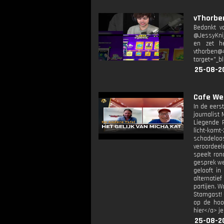
vThorben
Bedankt v
@JessyKnij
en zet he
vthorben@4
target="_b
25-08-2
Cafe Wel
In de eers
journalist
Liegende R
licht-kom
schadeloo
veroordeel
speelt ro
gesprek we
gelooft in
alternatie
partijen. W
Stamgast! 
op de hoog
hier</a> j
25-08-2