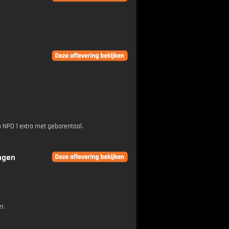
p NPO 1 extra met gebarentaal.
ingen
r.