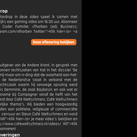
drop
#stardrop In deze video speel ik samen met
lijks een gaming video om 16:30 uur. Abonneer
ode! Fortnite: vThorben (ad) Business:
gram.com/vthorben Twitter:">Klik hier</a> <a
uitgever van de Andere Krant, in gesprek met
wonnen rechtszaken van Kat in het dossier 'De
-mij-maar-om-n-ding-dat-de-waarheid-aan-het-
van de Nederlandse staat in verband met de
echtszaak waarin hij vanwege opruiing werd
Joris Demmink, de zaak Baybasin en ook wat er
name bij Compagner vanaf de helft van het
eerd door Café Weltschmerz. Café Weltschmerz
elijke thema's. Wij bieden een hoogwaardig
den aan politieke, religieuze of commerciële
 van censuur en Steun Café Weltschmerz en word
il">Klik hier</a> je meer video's bekijken en
://www.cafeweltschmerz.nl/videos/ Wil">Klik
Abonneren!
leveringen