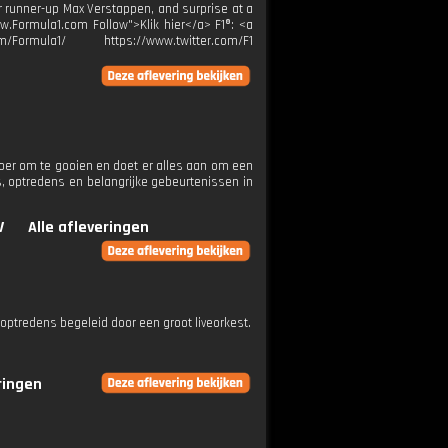
for runner-up Max Verstappen, and surprise at a
ww.Formula1.com Follow">Klik hier</a> F1®: <a
m/Formula1/ https://www.twitter.com/F1
 roer om te gooien en doet er alles aan om een
s, optredens en belangrijke gebeurtenissen in
V
Alle afleveringen
optredens begeleid door een groot liveorkest.
ringen