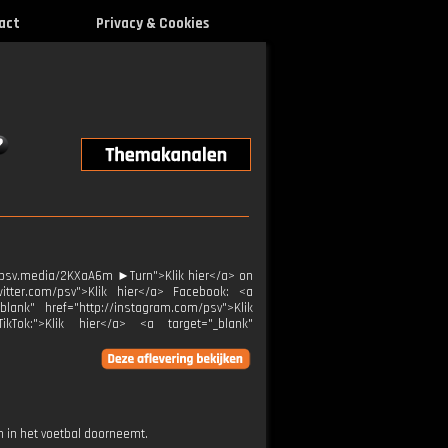
act
Privacy & Cookies
//psv.media/2KXaA6m ►Turn">Klik hier</a> on
witter.com/psv">Klik hier</a> Facebook: <a
blank" href="http://instagram.com/psv">Klik
ikTok:">Klik hier</a> <a target="_blank"
 in het voetbal doorneemt.