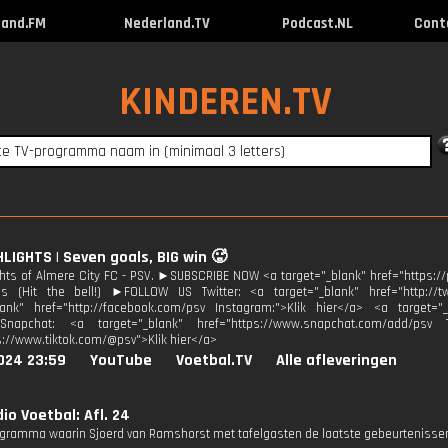
land.FM
Nederland.TV
Podcast.NL
Cont
KINDEREN.TV
HLIGHTS | Seven goals, BIG win 🥵
ghts of Almere City FC - PSV. ►SUBSCRIBE NOW <a target="_blank" href="https:
ons (Hit the bell!) ►FOLLOW US Twitter: <a target="_blank" href="http://t
lank" href="http://facebook.com/psv Instagram:">Klik hier</a> <a target="_
Snapchat: <a target="_blank" href="https://www.snapchat.com/add/psv T
s://www.tiktok.com/@psv">Klik hier</a>
024 23:59
YouTube
Voetbal.TV
Alle afleveringen
io Voetbal: Afl. 24
gramma waarin Sjoerd van Ramshorst met tafelgasten de laatste gebeurtenissen