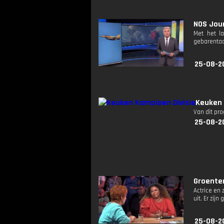
NOS Jour
Met het l
gebarentaa
25-08-2
Keuken 
Van dit pr
25-08-2
Groentem
Actrice en
uit. Er zi
25-08-2