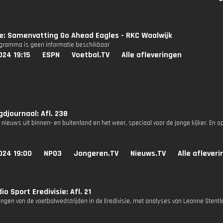
ie: Samenvatting Go Ahead Eagles - RKC Waalwijk
ogramma is geen informatie beschikbaar
024 19:15
ESPN
Voetbal.TV
Alle afleveringen
djournaal: Afl. 238
 nieuws uit binnen- en buitenland en het weer, speciaal voor de jonge kijker. En o
024 19:00
NPO3
Jongeren.TV
Nieuws.TV
Alle aflever
o Sport Eredivisie: Afl. 21
ngen van de voetbalwedstrijden in de Eredivisie, met analyses van Leonne Stentle