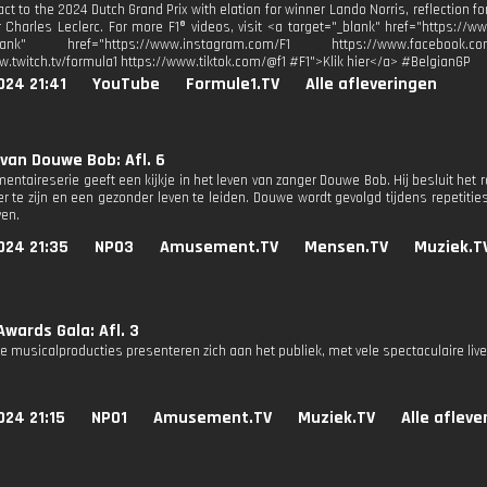
act to the 2024 Dutch Grand Prix with elation for winner Lando Norris, reflection 
 Charles Leclerc. For more F1® videos, visit <a target="_blank" href="https://w
_blank" href="https://www.instagram.com/F1 https://www.facebook.co
w.twitch.tv/formula1 https://www.tiktok.com/@f1 #F1">Klik hier</a> #BelgianGP
024 21:41
YouTube
Formule1.TV
Alle afleveringen
 van Douwe Bob: Afl. 6
entaireserie geeft een kijkje in het leven van zanger Douwe Bob. Hij besluit het
r te zijn en een gezonder leven te leiden. Douwe wordt gevolgd tijdens repetitie
ven.
024 21:35
NPO3
Amusement.TV
Mensen.TV
Muziek.T
Awards Gala: Afl. 3
e musicalproducties presenteren zich aan het publiek, met vele spectaculaire live
024 21:15
NPO1
Amusement.TV
Muziek.TV
Alle afleve