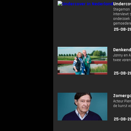
Undercov
Stegeman e
interviewt
onderzoek 
gemoederen
25-08-2
Denkend 
Janny en A
twee varen 
25-08-2
Zomergas
Acteur Pie
de kunst va
25-08-2