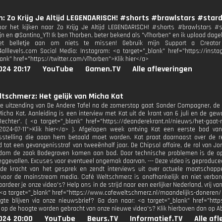
: Zo Krijg Je Altijd LEGENDARISCH! #shorts #brawlstars #star
oor het kijken naar Zo Krijg Je Altijd LEGENDARISCH! #shorts #brawlstars 
n en @Santino_YT! Ik ben Thorben, beter bekend als "vThorben" en ik upload dage
t belletje aan om niets te missen! Gebruik mijn Support a Creator C
alllevels.com Social Media: Instagram: <a target="_blank" href="https://insta
lank" href="https://twitter.com/vThorben">Klik hier</a>
024 20:17
YouTube
Gamen.TV
Alle afleveringen
tschmerz: Het gelijk van Micha Kat
te uitzending van De Andere Tafel na de zomerstop gaat Sander Compagner, de 
 Micha Kat. Aanleiding is een interview met Kat uit de krant van 6 juli en de ge
echter'. ( <a target="_blank" href="https://deanderekrant.nl/nieuws/het-gaat
t-2024-07-11">Klik hier</a> ). Afgelopen week ontving Kat een eerste bod 
sstelling die aaan hem betaald moet worden. Kat praat daarnaast over de r
d tot een gevangenisstraf van tweeënhalf jaar. De Chipsol affaire, de rol van 
ndom de zaak Bodegraven komen aan bod. Door technische problemen is de op
ggevallen. Excuses voor eventueel ongemak daarvan. --- Deze video is geproduc
 de kracht van het gesprek en zendt interviews uit over actuele maatschapp
f voor de mainstream media. Café Weltschmerz is onafhankelijk en niet verbon
aardeer je onze video's? Help ons in de strijd naar een eerlijker Nederland, vrij
<a target="_blank" href="https://www.cafeweltschmerz.nl/maandelijks-doneren/ W
te blijven via onze nieuwsbrief? Ga dan naar: <a target="_blank" href="https
e op de hoogte worden gebracht van onze nieuwe video's? Klik hierboven dan op 
024 20:00
YouTube
Beurs.TV
Informatief.TV
Alle af