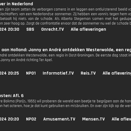
er in Nederland
n zijn team zetten de verborgen camera in en leggen een ontluisterend beeld v
 slachtoffers van een Nederlandse aannemer. Zij hebben een vonnis tegen hem 
betaalt hij niets van de schade. Als Alberto Stegeman samen met het gedup
 zeer hoog op. Zorgt de confrontatie ervoor dat de aannemer nu wel de schade 
024 20:30
SBS
Onrecht.TV
Alle afleveringen
aan Holland: Janny en André ontdekken Westerwolde, een reg
ndré ontdekken Westerwolde, een regio in Oost-Groningen. De eerste dag staat in 
Janny en André richting Ter Apel.
024 20:25
NPO1
Informatief.TV
Reis.TV
Alle afleveri
ten: Afl. 6
rre Bokma (Parijs, 1955) wil proberen de wereld een beetje te begrijpen aan de ha
n het acteren, hoe je dat kunt gebruiken en misbruiken. En over zijn kijk op de we
024 20:20
NPO2
Amusement.TV
Mensen.TV
Alle afle