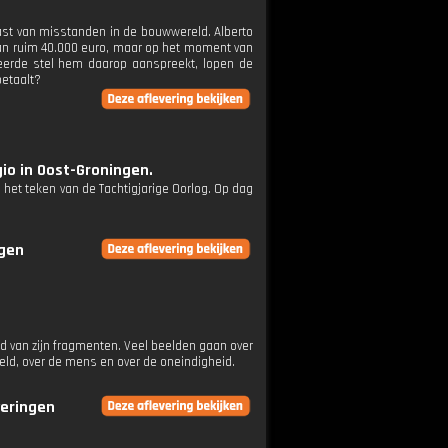
ast van misstanden in de bouwwereld. Alberto
van ruim 40.000 euro, maar op het moment van
eerde stel hem daarop aanspreekt, lopen de
betaalt?
io in Oost-Groningen.
het teken van de Tachtigjarige Oorlog. Op dag
ngen
nd van zijn fragmenten. Veel beelden gaan over
reld, over de mens en over de oneindigheid.
veringen