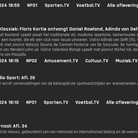
024 18:55
NPO1
Sporten.TV
Voetbal.TV
Alle afleverin
lassiek: Floris Kortie ontvangt Daniel Rowland, Adinda van Del
niel Rowland speelt zowel het traditionele als moderne repertoire, kamermuziek 
 een kwartet, die elk een stuk naar keuze uitvoeren. Violist Adinda van Delft (15)
lt met pianist Natasja Douma de Carmen-Fantasie van De Sarasate. De twintige
tet van Mendelssohn uit. Violist Valentine Blangé speelt met pianist Michel Xie,
o van Piazzolla.
024 18:15
NPO2
Amusement.TV
Cultuur.TV
Muziek.TV
io Sport: Afl. 26
n en/of samenvattingen van de belangrijkste sportwedstrijden en -evenementen v
024 18:10
NPO1
Sporten.TV
Voetbal.TV
Alle afleverin
naal: Afl. 34
atste nieuws, gebeurtenissen van nationaal en internationaal belang en de weers