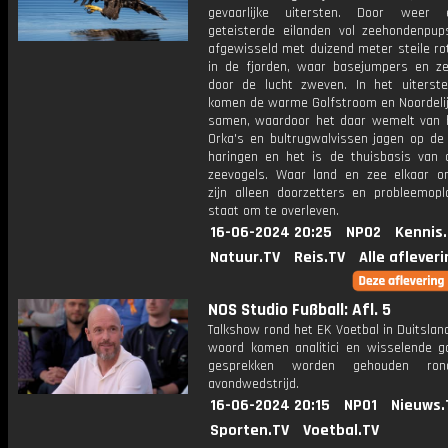
gevaarlijke uitersten. Door weer
geteisterde eilanden vol zeehondenpu
afgewisseld met duizend meter steile r
in de fjorden, waar basejumpers en z
door de lucht zweven. In het uiterst
komen de warme Golfstroom en Noordelij
samen, waardoor het daar wemelt van h
Orka's en bultrugwalvissen jagen op de 
haringen en het is de thuisbasis van 
zeevogels. Waar land en zee elkaar o
zijn alleen doorzetters en probleemopl
staat om te overleven.
16-06-2024 20:25
NPO2
Kennis
Natuur.TV
Reis.TV
Alle aflever
NOS Studio Fußball: Afl. 5
Talkshow rond het EK Voetbal in Duitslan
woord komen analitici en wisselende g
gesprekken worden gehouden ro
avondwedstrijd.
16-06-2024 20:15
NPO1
Nieuws.
Sporten.TV
Voetbal.TV