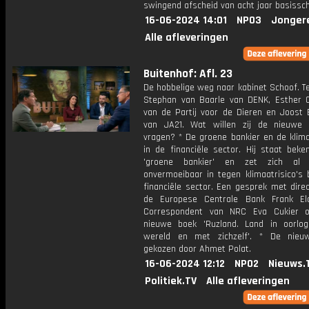
swingend afscheid van acht jaar basissch
16-06-2024 14:01
NPO3
Jonger
Alle afleveringen
Buitenhof: Afl. 23
De hobbelige weg naar kabinet Schoof. Te
Stephan van Baarle van DENK, Esther
van de Partij voor de Dieren en Joost
van JA21. Wat willen zij de nieuwe 
vragen? * De groene bankier en de klima
in de financiële sector. Hij staat beke
'groene bankier' en zet zich al j
onvermoeibaar in tegen klimaatrisico's 
financiële sector. Een gesprek met direc
de Europese Centrale Bank Frank El
Correspondent van NRC Eva Cukier o
nieuwe boek 'Ruzland. Land in oorl
wereld en met zichzelf'. * De nieu
gekozen door Ahmet Polat.
16-06-2024 12:12
NPO2
Nieuws.
Politiek.TV
Alle afleveringen