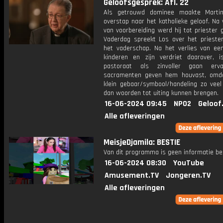
Geloofsgesprek: Afl. 22
Als getrouwd dominee maakte Marti
overstap naar het katholieke geloof. Na 
van voorbereiding werd hij tot priester 
Vaderdag spreekt Los over het prieste
het vaderschap. Na het verlies van een
kinderen en zijn verdriet daarover, i
pastoraat als zinvoller gaan erv
sacramenten geven hem houvast, omd
klein gebaar/symbool/handeling zo veel
dan woorden tot uiting kunnen brengen.
16-06-2024 09:45
NPO2
Geloof
Alle afleveringen
MeisjeDjamila: BESTIE
Van dit programma is geen informatie be
16-06-2024 08:30
YouTube
Amusement.TV
Jongeren.TV
Alle afleveringen