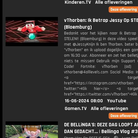
Kinderen.TV
Alle afleveringen
vThorben: Ik Betrap Jessy Op STE
(Bloemburg)
Bedankt voor het kijken naar Ik Betrap
STELEN!! (Bloemburg) In deze video spee
met @JessyKnijn Ik ben Thorben, beter b
"vThorben" en ik upload dagelijks een ga
om 16:30 uur. Abonneer en zet het belle
niets te missen! Gebruik mijn Support 
Code! Fortnite: vThorben (ad) B
vthorben@4alllevels.com Social Media: I
<a target="_bl
href="https://instagram.com/vthorben
Twitter:">Klik hier</a> <a target=
href="https://twitter.com/vThorben">Klik
16-06-2024 08:00
YouTube
Gamen.TV
Alle afleveringen
DE BELLiNGA'S: DEZE DAG LOOPT 
DAN GEDACHT... | Bellinga Vlog #