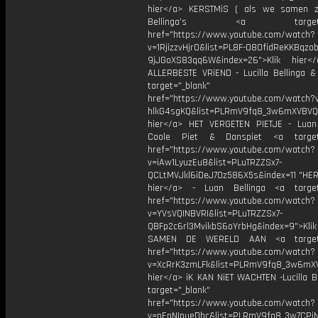
hier</a> KERSTMiS ( als we samen z
Bellinga’s <a target="_
href="https://www.youtube.com/watch?
v=1RjizzvHjr0&list=PL8F-O8OfidReKKBqzob
9jJGoXS83qq6W&index=26">Klik hier<
ALLERBESTE VRiEND - Lucilla Bellinga 
target="_blank"
href="https://www.youtube.com/watch?
hlkG4sgKQ&list=PLRmV9fq8_3w6mXVBVQ
hier</a> HET VERGETEN PIETJE - Luan 
Coole Piet & Danspiet <a target=
href="https://www.youtube.com/watch?
v=iAw1LyuzEu8&list=PLuTRZZSx7-
QCLtMVJkl6iDeJ7Oz586X5s&index=11 "HERR
hier</a> - Luan Bellinga <a target
href="https://www.youtube.com/watch?
v=YVsVQINBVRI&list=PLuTRZZSx7-
QBFp2c6rl3MvikbS6oYrbHg&index=9">Klik
SAMEN DE WERELD AAN <a target=
href="https://www.youtube.com/watch?
v=XcRrK3zmLFk&list=PLRmV9fq8_3w6mX
hier</a> iK KAN NiET WACHTEN -Lucilla B
target="_blank"
href="https://www.youtube.com/watch?
v=nEpNInueDbc&list=PLRmV9fq8_3w7CPjN