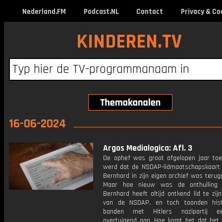
Nederland.FM
Podcast.NL
Contact
Privacy & Co
KINDEREN.TV
16-06-2024
Argos Medialogica: Afl. 3
De ophef was groot afgelopen jaar to
werd dat de NSDAP-lidmaatschapskaart 
Bernhard in zijn eigen archief was teru
Maar hoe nieuw was de onthulling e
Bernhard heeft altijd ontkend lid te zi
van de NSDAP, en toch toonden histo
banden met Hitlers nazipartij e
overtuigend aan. Hoe komt het dat het 