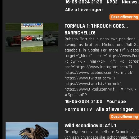
16-06-2024 21:30
NPO2
Nieuws
Alle afleveringen
FORMULA 1: THROUGH GOES...
BARRICHELLO!
Rubens Barrichello nabs two positions i
swoop, as brothers Michael and Ralf S
squabble in Spain! For more F1® videos,
target="_blank" href="https://www.For
Follow">Klik hier</a> F1®: <a target
href="https://www.instagram.com/F1
https://www.facebook.com/Formula1/
https://www.twitter.com/F1
https://www.twitch.tv/formula1
https://www.tiktok.com/@f1 #F1">Klik
#SpanishGP
16-06-2024 21:00
YouTube
Formule1.TV
Alle afleveringen
Wild Scandinavia: Afl. 1
De ruige en onvoorspelbare Scandinavisc
van een onvergetelijke schoonheid, maar