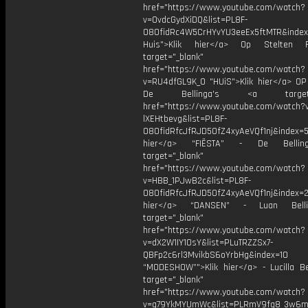
href="https://www.youtube.com/watch?
v=OvdcGydXiDQ&list=PL8F-
O8OfidRc4W5CrHYvYU3eeEx5ftMTR&index
Huis">Klik hier</a> Op Stelten 
target="_blank"
href="https://www.youtube.com/watch?
v=RU4dfGL9K_0 "HUiS">Klik hier</a> OP
De Bellinga's <a target="_
href="https://www.youtube.com/watch?
lXEHtbevg&list=PL8F-
O8OfidRfcJfRJD5OfZ4xyAeVQf1nj&index=5
hier</a> “FIËSTA” - De Bellin
target="_blank"
href="https://www.youtube.com/watch?
v=HBB_1PJwB2c&list=PL8F-
O8OfidRfcJfRJD5OfZ4xyAeVQf1nj&index=2
hier</a> “DANSEN” - Luan Bell
target="_blank"
href="https://www.youtube.com/watch?
v=dX2W1IY1OsY&list=PLuTRZZSx7-
QBFp2c6rl3MvikbS6oYrbHg&index=10
“MODESHOW”">Klik hier</a> - Lucilla Be
target="_blank"
href="https://www.youtube.com/watch?
v=q79YkMYUmWc&list=PLRmV9fq8_3w6m