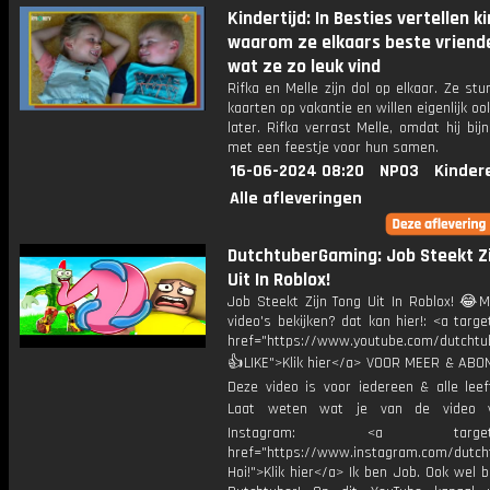
Kindertijd: In Besties vertellen k
waarom ze elkaars beste vriende
wat ze zo leuk vind
Rifka en Melle zijn dol op elkaar. Ze stu
kaarten op vakantie en willen eigenlijk o
later. Rifka verrast Melle, omdat hij bijna
met een feestje voor hun samen.
16-06-2024 08:20
NPO3
Kinder
Alle afleveringen
DutchtuberGaming: Job Steekt Z
Uit In Roblox!
Job Steekt Zijn Tong Uit In Roblox! 😂M
video's bekijken? dat kan hier!: <a targe
href="https://www.youtube.com/dutcht
👍LIKE">Klik hier</a> VOOR MEER & ABO
Deze video is voor iedereen & alle leef
Laat weten wat je van de video v
Instagram: <a target="_
href="https://www.instagram.com/dutch
Hoi!">Klik hier</a> Ik ben Job. Ook wel 