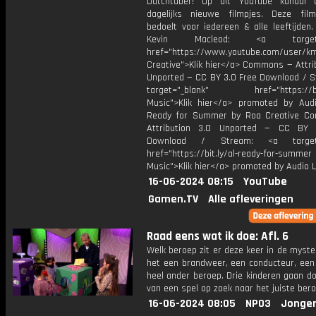
Dutchtuber! Op dit YouTube kanaal 
dagelijks nieuwe filmpjes. Deze film
bedoelt voor iedereen & alle leeftijden
Kevin Macleod: <a target="
href="https://www.youtube.com/user/k
Creative">Klik hier</a> Commons — Attri
Unported — CC BY 3.0 Free Download / S
target="_blank" href="https://bit.
Music">Klik hier</a> promoted by Audi
Ready for Summer by Roa Creative C
Attribution 3.0 Unported — CC BY 
Download / Stream: <a target="
href="https://bit.ly/al-ready-for-summer
Music">Klik hier</a> promoted by Audio L
16-06-2024 08:15
YouTube
Gamen.TV
Alle afleveringen
Raad eens wat ik doe: Afl. 6
Welk beroep zit er deze keer in de myste
het een brandweer, een conducteur, een 
heel ander beroep. Drie kinderen gaan d
van een spel op zoek naar het juiste bero
16-06-2024 08:05
NPO3
Jonger