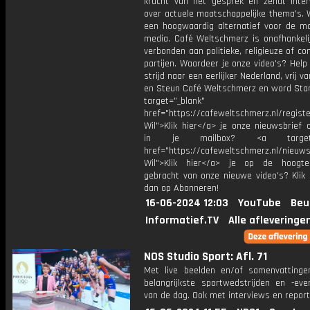
kracht van het gesprek en zendt inter
over actuele maatschappelijke thema's. 
een hoogwaardig alternatief voor de m
media. Café Weltschmerz is onafhankelij
verbonden aan politieke, religieuze of c
partijen. Waardeer je onze video's? Help
strijd naar een eerlijker Nederland, vrij v
en Steun Café Weltschmerz en word Sta
target="_blank"
href="https://cafeweltschmerz.nl/registe
Wil">Klik hier</a> je onze nieuwsbrief 
in je mailbox? <a target="
href="https://cafeweltschmerz.nl/nieuws
Wil">Klik hier</a> je op de hoogt
gebracht van onze nieuwe video's? Klik 
dan op Abonneren!
16-06-2024 12:03
YouTube
Beu
Informatief.TV
Alle afleveringe
NOS Studio Sport: Afl. 71
Met live beelden en/of samenvatting
belangrijkste sportwedstrijden en -ev
van de dag. Ook met interviews en repor