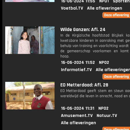
16-06-2024 11:55
NPO1
Sporten
Voetbal.TV
Alle afleveringen
Wilde Ganzen: Afl. 24
In de Kirgizische hoofdstad Bisjkek k
kwetsbare kinderen in aanraking met ge
behulp van training en voorlichting wordt
de gemeenschap voorkomen en komt
hoop.
16-06-2024 11:52
NPO2
Informatief.TV
Alle afleveringe
EO Metterdaad: Afl. 28
EO Metterdaad geeft stem en steun a
wereldwijd die leven in onrecht, nood en
16-06-2024 11:31
NPO2
Amusement.TV
Natuur.TV
Alle afleveringen