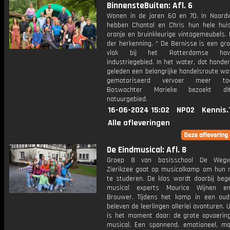
BinnensteBuiten: Afl. 6
Wonen in de jaren 60 en 70. In Noordw
hebben Chantal en Chris hun hele hui
oranje en bruinkleurige vintagemeubels.
der herkenning. * De Bernisse is een gr
vlak bij het Rotterdamse ha
industriegebied. In het water, dat honde
geleden een belangrijke handelsroute wa
gemotoriseerd vervoer meer toe
Boswachter Marieke bezoekt di
natuurgebied.
16-06-2024 15:02
NPO2
Kennis.
Alle afleveringen
De Eindmusical: Afl. 8
Groep 8 van basisschool De Wegwi
Zierikzee gaat op musicalkamp om hun m
te studeren. De klas wordt daarbij bege
musical experts Maurice Wijnen en
Brouwer. Tijdens het kamp in een oud
beleven de leerlingen allerlei avonturen. U
is het moment daar: de grote opvoerin
musical. Een spannend, emotioneel, ma