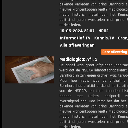
bekende verleden van prins Bernhard s
nieuwe krantenkoppen leidt? Medialogica
media, historici, instellingen, het Koni
politici al jaren worstelen met prins 
naziverleden.
16-06-2024 22:07
NPO2
Informatief.TV
Kennis.TV
Oran
Alle afleveringen
Medialogica: Afl. 3
De ophef was groot afgelopen jaar to
werd dat de NSDAP-lidmaatschapskaart 
Bernhard in zijn eigen archief was teru
Maar hoe nieuw was de onthulling e
Bernhard heeft altijd ontkend lid te zi
van de NSDAP, en toch toonden histo
banden met Hitlers nazipartij e
overtuigend aan. Hoe komt het dat het 
bekende verleden van prins Bernhard s
nieuwe krantenkoppen leidt? Medialogica
media, historici, instellingen, het Koni
politici al jaren worstelen met prins 
naziverleden.