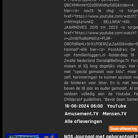
QBCXMRmNYO2zDGW1dKp5dlQ&index=4
hier</a> nov13 1e vlog: <a target=
href="https://www.youtube.com/watch?
v=NYmqAznvnKQ BELLiNGA">Klik h
JAARMOViES 2015 tm 2023 <a target=
href="https://www.youtube.com/watch?
v=J2n16Tho8oM&list=PL8F-
O8OfidReHLrGrlXsP0ERlZyLZeAOl&index=
Fanmail">Klik hier</a> PostAdres: De B
van FamilieVloggers.nl Rolderdiep 1
Zwolle Nederland Daniel@Bellinga.TV Far
maken al 10j lang dagelijks vlogs. Het
niet "special gemaakt voor kids", maar
zelf, herinneringen te kunnen opslaan v
de kinderen voor later. En is niet be
boven de 18 jaar en ouder gemaakt. Al o
voldoen volledig aan de Youtube Fa
Childproof guidelines. *Bevat Geen Same
16-06-2024 06:00
YouTube
Amusement.TV
Mensen.TV
Alle afleveringen
NOS Journaal met gebarentaal 2