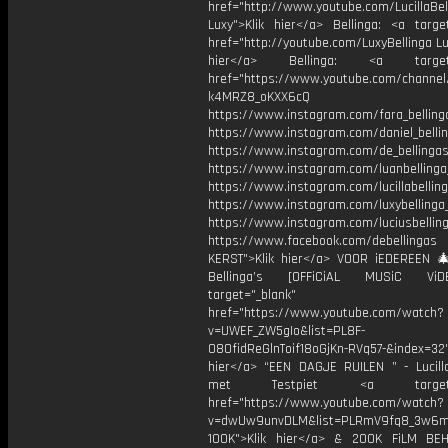
href="http://www.youtube.com/LucillaBel
Luxy">Klik hier</a> Bellinga: <a target
href="http://youtube.com/LuxyBellinga Lu
hier</a> Bellinga: <a target="
href="https://www.youtube.com/channe
k4MRZ8_oKXX6cQ
https://www.instagram.com/fara_belling
https://www.instagram.com/daniel_belli
https://www.instagram.com/de_bellingas_
https://www.instagram.com/luanbellinga
https://www.instagram.com/lucillabelling
https://www.instagram.com/luxybellinga
https://www.instagram.com/luciusbellin
https://www.facebook.com/debellingas
KERST">Klik hier</a> VOOR iEDEREEN 
Bellinga’s [OFFiCiAL MUSiC Vi
target="_blank"
href="https://www.youtube.com/watch?
v=UWEF_ZW5gIo&list=PL8F-
O8OfidReGlnToif18oGjKn-RVq57-&index=32"
hier</a> “EEN DAGJE RUILEN ” - Lucilla
met Testpiet <a target="_
href="https://www.youtube.com/watch?
v=dwUw9unvDLM&list=PLRmV9fq8_3w6
100K">Klik hier</a> & 200K FiLM BE