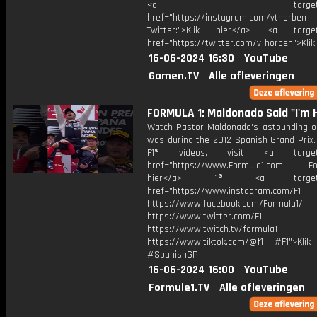
<a target="_bl
href="https://instagram.com/vthorben
Twitter:">Klik hier</a> <a target=
href="https://twitter.com/vThorben">Klik
16-06-2024 16:30
YouTube
Gamen.TV
Alle afleveringen
FORMULA 1: Maldonado Said "I'm 
Watch Pastor Maldonado's astounding on
was during the 2012 Spanish Grand Prix.
F1® videos, visit <a target="
href="https://www.Formula1.com Fol
hier</a> F1®: <a target="_
href="https://www.instagram.com/F1
https://www.facebook.com/Formula1/
https://www.twitter.com/F1
https://www.twitch.tv/formula1
https://www.tiktok.com/@f1 #F1">Klik
#SpanishGP
16-06-2024 16:00
YouTube
Formule1.TV
Alle afleveringen