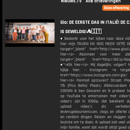
Nieuws.TV
Alle afleveringen
Gio: DE EERSTE DAG IN ITALIË! DE
IS GEWELDIG!⛺️🇮🇹
♦ Bedankt voor het kijken naar deze vid
hier mijn TRUIEN EN NOG MEER VETTE D
target="_blank" href="http://www.gioxl.
hier</a> Abonneer voor meer ple
target="_blank" href="http://bit.ly/Ab
♦">Klik hier</a> Mij dagelijks volgen?
kijkje hier: - Instagram: <a target
href="https://www.instagram.com/gio
hier</a> Fanmail opsturen? Straat: Pl
17b (Pico Bello) Plaats: Alblasserdam 
2951GN Ik ben Giovanni en ik probeer he
op YouTube te entertainen met video's
video's zijn in 1080p, dat betekent d
upload video's als verhale
levensgebeurtenissen, vlogs en allerlei 
en random dingen. Reizen en vloggen vi
leukste om te doen. Ik upload ook veel v
mijn familie, want dat wordt altijd goed 