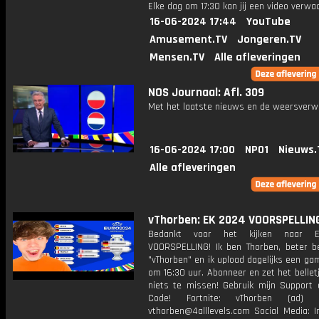
Elke dag om 17:30 kan jij een video verwa
16-06-2024 17:44
YouTube
Amusement.TV
Jongeren.TV
Mensen.TV
Alle afleveringen
NOS Journaal: Afl. 309
Met het laatste nieuws en de weersverw
16-06-2024 17:00
NPO1
Nieuws.
Alle afleveringen
vThorben: EK 2024 VOORSPELLING
Bedankt voor het kijken naar 
VOORSPELLING! Ik ben Thorben, beter b
"vThorben" en ik upload dagelijks een ga
om 16:30 uur. Abonneer en zet het belle
niets te missen! Gebruik mijn Support 
Code! Fortnite: vThorben (ad) B
vthorben@4alllevels.com Social Media: I