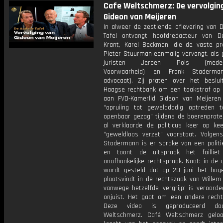
Cafe Weltschmerz: De vervolgin
Gideon van Meijeren
In alweer de zestiende aflevering van 
Tafel ontvangt hoofdredacteur van 
Krant, Karel Beckman, die de vaste pr
Pieter Stuurman eenmalig vervangt, als 
juristen Jeroen Pols (mede-op
Voorwaarheid) en Frank Staderma
advocaat). Zij praten over het beslu
Haagse rechtbank om een taakstraf op 
aan FVD-Kamerlid Gideon van Meijere
“opruiing tot gewelddadig optreden 
openbaar gezag” tijdens de boerenprote
al verklaarde de politicus keer op kee
“geweldloos verzet” voorstaat. Volgen
Stadermann is er sprake van een politi
en toont de uitspraak het faillie
onafhankelijke rechtspraak. Noot: in de 
wordt gesteld dat op 20 juni het hog
plaatsvindt in de rechtszaak van Willem
vanwege hetzelfde ‘vergrijp’ is veroordee
onjuist. Het gaat om een andere rechts
Deze video is geproduceerd do
Weltschmerz. Café Weltschmerz gelo