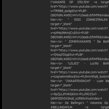
|“VAKANTiE OP STELTEN” <a target=
href="https://www.youtube.com/watch?
v=77Ml88_qodg&list=PL8F-
O8OfidRc4W5CrHYvYU3eeEx5ftMTR&index=
hier</a> " 1000 ZONNESTRAL
target="_blank"
href="https://www.youtube.com/watch?
v=qXMq3NKmjCs&list=PL8F-
O8OfidRc4W5CrHYvYU3eeEx5ftMTR&index=
hier</a> " ZOMERVAKANTIE " De Bell
target="_blank"
href="https://www.youtube.com/watch?
v=7jXlaqTSIig&list=PL8F-
O8OfidRc4W5CrHYvYU3eeEx5ftMTR&index=
hier</a> “IJSJES" - Lucilla Bel
target="_blank"
href="https://www.youtube.com/watch?
v=iUojneKmWKw&list=PLRmV9fq8_3w6mX
hier</a> “ZWAARTEKRACHT” - Luan Be
target="_blank"
href="https://www.youtube.com/watch?
v=9p2jLLdYHKQ&list=PLuTRZZSx7-
QARFODhSX3AaE_xUR8Xck1u&index=1
hier</a> De Bellinga's " Vakantie Op 
#BELLINGAFILM <a target="_