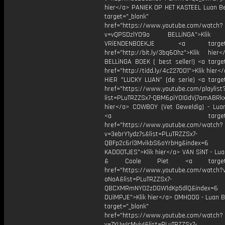
hier</a> PANIEK OP HET KASTEEL Luan Bel
target="_blank"
href="https://www.youtube.com/watch?
v=vQPSDzlYO9o BELLiNGA">Klik h
VRiENDENBOEKJE <a target="
href="http://bit.ly/3bq60hz">Klik hie
BELLiNGA BOEK ( best seller!) <a target
href="http://tidd.ly/4c227001">Klik hier<
HiER "LUCKY LUAN” (de serie) <a target
href="https://www.youtube.com/playlist
list=PLuTRZZSx7-QBM6piYOIGdVj7amABRkx
hier</a> COWBOY (Vet Geweldig) - Luan
<a target="_bl
href="https://www.youtube.com/watch?
v=3ebrY1ydz7s&list=PLuTRZZSx7-
QBFp2c6rl3MvikbS6oYrbHg&index=6
KADOOTJES">Klik hier</a> VAN SiNT - Lua
& Coole Piet <a target="_
href="https://www.youtube.com/watch?v
aNoA&list=PLuTRZZSx7-
QBCXMRmNYO2zDGW1dKp5dlQ&index=6
DUiMPJE">Klik hier</a> OMHOOG - Luan Be
target="_blank"
href="https://www.youtube.com/watch?
v=7YUwIcMyjyI&list=PLuTRZZSx7-