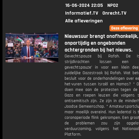
16-06-2024 22:05
NPO2
Informatief.TV
Onrecht.TV
Alle afleveringen
Nieuwsuur brengt onafhankelijk,
onpartijdig en ongebonden
achtergronden bij het nieuws.
Gevechtspauze bij Rafah. De Isr
strijdkrachten lassen een 'ta
gevechtspauze' in voor een klein de
zuidelijke Gazastrook bij Rafah. Wat be
besluit voor de onderhandelingen over e
het-vuren tussen Israël en Hamas? * 
doen mee aan de protesten tegen de 
Gaza en roepen leuzen die volgens 
antisemitisch zijn. Ze zijn in de minder
Joodse Gemeenschap. * Amateursportclub
maar moeilijk overeind. Hun ledental is 
coronaperiode flink gekrompen. Een groo
de problemen zou zijn opgel
verduurzaming, volgens het Nationaa
Platform.