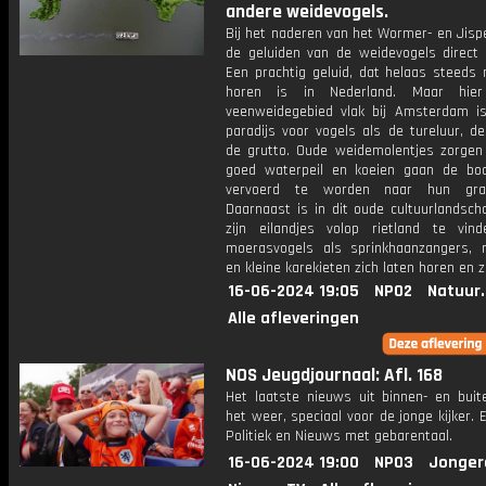
andere weidevogels.
Bij het naderen van het Wormer- en Jispe
de geluiden van de weidevogels direct 
Een prachtig geluid, dat helaas steeds 
horen is in Nederland. Maar hie
veenweidegebied vlak bij Amsterdam i
paradijs voor vogels als de tureluur, de
de grutto. Oude weidemolentjes zorgen
goed waterpeil en koeien gaan de b
vervoerd te worden naar hun graa
Daarnaast is in dit oude cultuurlandsch
zijn eilandjes volop rietland te vin
moerasvogels als sprinkhaanzangers, r
en kleine karekieten zich laten horen en z
16-06-2024 19:05
NPO2
Natuur
Alle afleveringen
NOS Jeugdjournaal: Afl. 168
Het laatste nieuws uit binnen- en buit
het weer, speciaal voor de jonge kijker.
Politiek en Nieuws met gebarentaal.
16-06-2024 19:00
NPO3
Jonger