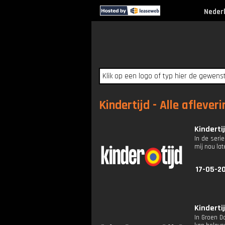
Neder
Kindertijd - Alle aflever
Kindertij
In de serie
mij nou lat
17-05-2
Kindertij
In Groen D