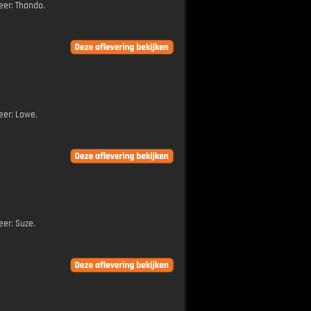
keer: Thando.
keer: Lowe.
eer: Suze.