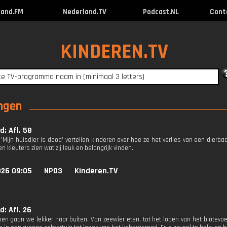
land.FM
Nederland.TV
Podcast.NL
Cont
KINDEREN.TV
ingen
d: Afl. 58
 'Mijn huisdier is dood' vertellen kinderen over hoe ze het verlies van een dierba
en kleuters zien wat zij leuk en belangrijk vinden.
026 09:05
NPO3
Kinderen.TV
d: Afl. 26
oen gaan we lekker naar buiten. Van zeewier eten, tot het lopen van het blotev