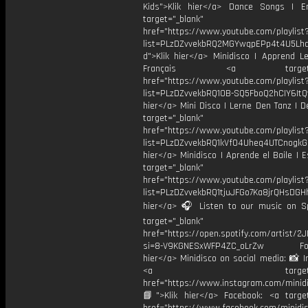
Kids">Klik hier</a> Dance Songs | E
target="_blank"
href="https://www.youtube.com/playlist
list=PLzDZvvekbRQ2MGYwqpEPp4t4U5Lhd
d">Klik hier</a> Minidisco | Apprend L
Français <a target="_
href="https://www.youtube.com/playlist
list=PLzDZvvekbRQ10B-SQ5FboQ2hCIY6ItQv
hier</a> Mini Disco | Lerne Den Tanz | 
target="_blank"
href="https://www.youtube.com/playlist
list=PLzDZvvekbRQ1kVfO4Uheq4UTCnogkGC
hier</a> Minidisco | Aprende el Baile | 
target="_blank"
href="https://www.youtube.com/playlist
list=PLzDZvvekbRQ1tjuJFGo7Ka8jrQHsDGHh
hier</a> 🎧 Listen to our music on Sp
target="_blank"
href="https://open.spotify.com/artist/
si=8-V9KGNESxWFP4ZC_oLrZw Foll
hier</a> Minidisco on social media: 📸 
<a target="_bl
href="https://www.instagram.com/minidis
📘">Klik hier</a> Facebook: <a target