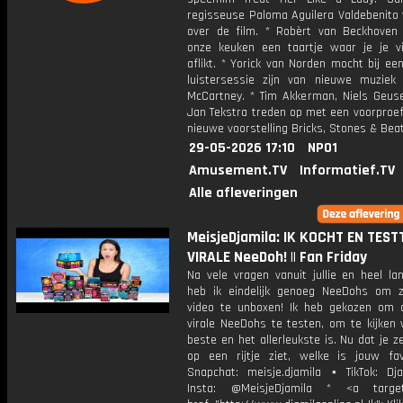
regisseuse Paloma Aguilera Valdebenito 
over de film. * Robèrt van Beckhoven
onze keuken een taartje waar je je vi
aflikt. * Yorick van Norden mocht bij e
luistersessie zijn van nieuwe muziek
McCartney. * Tim Akkerman, Niels Geus
Jan Tekstra treden op met een voorproef
nieuwe voorstelling Bricks, Stones & Beat
29-05-2026 17:10
NPO1
Amusement.TV
Informatief.TV
Alle afleveringen
MeisjeDjamila: IK KOCHT EN TEST
VIRALE NeeDoh! || Fan Friday
Na vele vragen vanuit jullie en heel la
heb ik eindelijk genoeg NeeDohs om 
video te unboxen! Ik heb gekozen om
virale NeeDohs te testen, om te kijken 
beste en het allerleukste is. Nu dat je z
op een rijtje ziet, welke is jouw fa
Snapchat: meisje.djamila ⋆ TikTok: Dj
Insta: @MeisjeDjamila * <a target=