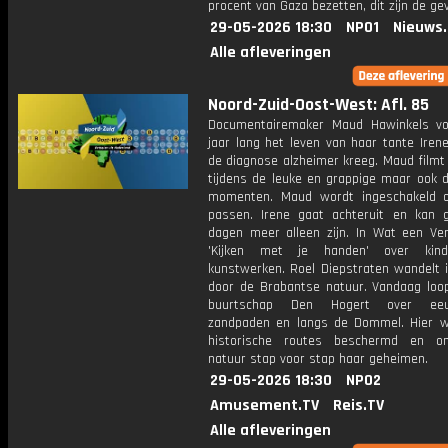
procent van Gaza bezetten, dit zijn de ge
29-05-2026 18:30
NPO1
Nieuws
Alle afleveringen
Noord-Zuid-Oost-West: Afl. 85
Documentairemaker Maud Hawinkels vo
jaar lang het leven van haar tante Irene
de diagnose alzheimer kreeg. Maud filmt
tijdens de leuke en grappige maar ook de
momenten. Maud wordt ingeschakeld 
passen. Irene gaat achteruit en kan 
dagen meer alleen zijn. In Wat een Verb
'Kijken met je handen' over kin
kunstwerken. Roel Diepstraten wandelt 
door de Brabantse natuur. Vandaag loop
buurtschap Den Hogert over eeu
zandpaden en langs de Dommel. Hier 
historische routes beschermd en on
natuur stap voor stap haar geheimen.
29-05-2026 18:30
NPO2
Amusement.TV
Reis.TV
Alle afleveringen