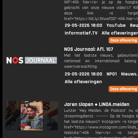
Wil">Klik hier</a> je op de hoogt
gebracht van onze nieuwe video's? Kl
deze link: <a target="_
href="https://bit.ly/3XweTO0">Klik hier</
29-05-2026 18:00
YouTube
Beu
Informatief.TV
Alle afleveringe
NOS Journaal: Afl. 107
Met het laatste nieuws, gebeurteni
nationaal en internationaal bela
weersverwachting.
29-05-2026 18:00
NPO1
Nieuws
Alle afleveringen
Jaren slapen ● LINDA.meiden
Luister 'Hey Meiden, de Podcast' nu o
streamingdienst. ---------- Op de hoogte b
het laatste nieuws? Instagram: <a targe
href="https://www.instagram.com/linda
Website:">Klik hier</a> <a target=