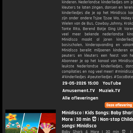
kinderen. Nederlandse kinderliedjes om 
kleuters te laten zingen, dansen en lere
kinderliedjes die je op het Minidisco ka
zijn onder andere Tsjoe Tjsoe Wa, Hokey
Wielen van de Bus, Cowboy Johnny, Krokod
Tante Rita, Berend Botje Ging Uit Vare
veel meer bekende nederlandse kinde
Minidisco maakt al jaren kinderlie
basischolen, kinderopvanding en vakant
Minidisco bereikt miljoenen kinderen e
peuters en kleuters een feest van he
Abonneer je op het kanaal van Minidisc
leukste Nederlandse kinderliedjes, dans
compilaties en nog veel meer! #minidisc
#kinderliedjes #peuterliedjes #SocoBate
29-05-2026 15:00
YouTube
Amusement.TV
Muziek.TV
Alle afleveringen
Minidisco | Kids Songs: Baby Shar
More | 30 min ⏰ | Non-stop Child
songs| Minidisco
Baby Shark & More | 30 min ⏰ | 