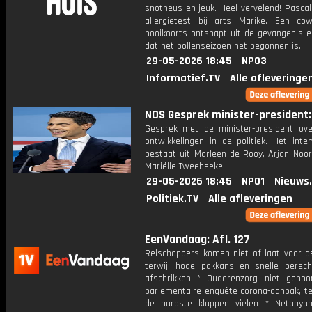
snotneus en jeuk. Heel vervelend! Pasca
allergietest bij arts Marike. Een c
hooikoorts ontsnapt uit de gevangenis e
dat het pollenseizoen net begonnen is.
29-05-2026 18:45
NPO3
Informatief.TV
Alle afleveringe
NOS Gesprek minister-president: 
Gesprek met de minister-president ove
ontwikkelingen in de politiek. Het inte
bestaat uit Marleen de Rooy, Arjan Noor
Mariëlle Tweebeeke.
29-05-2026 18:45
NPO1
Nieuws
Politiek.TV
Alle afleveringen
EenVandaag: Afl. 127
Relschoppers komen niet of laat voor de
terwijl hoge pakkans en snelle berecht
afschrikken * Ouderenzorg niet gehoo
parlementaire enquête corona-aanpak, te
de hardste klappen vielen * Netanya