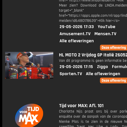
href="https://www.lindameiden.nl">Klik
Meer zien? Download de LINDA.meide
target="_blank"
href="https://apps.apple.com/nl/app/lind
meiden/id6480178639">Klik hier</a>
29-05-2026 17:33
YouTube
Amusement.TV
Mensen.TV
Alle afleveringen
HL MOTO 2 Vrijdag GP Italië 2605
Van dit programma is geen informatie be
29-05-2026 17:15
Ziggo
Formul
Sporten.TV
Alle afleveringen
Tijd voor MAX: Afl. 101
Charlotte Nijs praat ons bij over parl
enquête over de aanpak van de coronapa
Nienke Plas is te zien in de nieuwe N
speelfilm Treat Her Like a Lady. S