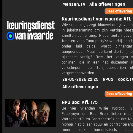
Mensen.TV
Alle afleveringen
Keuringsdienst van waarde: Afl. 
Wie sushi zegt, zegt blauwvintonijn. Japa
in jubelstemming om zijn vettige vlee
smelten op je tong. Hippe tenten geven
feesten voor. Tuna-party's: waarbij een h
onder luid gejoel wordt binnenge
aangesneden. Maar hoe komt die tonijn ei
bijzonder vettig? Over het vangen 
tonijnen, die in een net duizenden k
verschepen naar tonijnboerderijen 
vetgemest worden.
29-05-2026 22:25
NPO3
Kook.T
Alle afleveringen
NPO Doc: Afl. 175
De vier vrienden Willie Wartaal, V
Faberyayo en Bas Bron lieten met 
Watskeburt?! en Sterrenstof zien dat Ne
hiphop niet alleen rauw en confronterend
maar ook humoristisch, spe