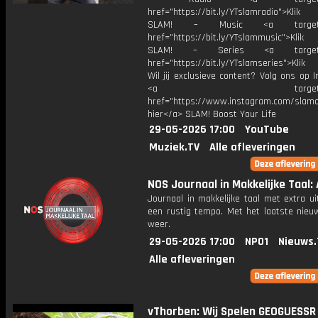
href="https://bit.ly/YTslamradio">Klik
SLAM! – Music <a target="_
href="https://bit.ly/YTslammusic">Klik
SLAM! – Series <a target="
href="https://bit.ly/YTslamseries">Klik
Wil jij exclusieve content? Volg ons op 
<a target="_bl
href="https://www.instagram.com/slamoff
hier</a> SLAM! Boost Your Life
29-05-2026 17:00
YouTube
Muziek.TV
Alle afleveringen
NOS Journaal in Makkelijke Taal: 
Journaal in makkelijke taal met extra ui
een rustig tempo. Met het laatste nieu
weer.
29-05-2026 17:00
NPO1
Nieuws.
Alle afleveringen
vThorben: Wij Spelen GEOGUESSR 