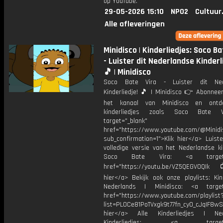
op YouTube.
29-05-2026 15:10
NPO2
Cultuur
Alle afleveringen
Minidisco | Kinderliedjes: Soco Ba
- Luister dit Nederlandse Kinderl
🎵 | Minidisco
Soco Bate Vira - Luister dit Ned
Kinderliedje! 🎵 | Minidisco 👉 Abonnee
het kanaal van Minidisco en ont
kinderliedjes zoals Soco Bate 
target="_blank"
href="https://www.youtube.com/@Minidis
sub_confirmation=1">Klik hier</a> Luist
volledige versie van het Nederlandse ki
Soco Bate Vira: <a target="
href="https://youtu.be/VZ5QEGV0QIk
hier</a> Bekijk ook onze playlists: Kin
Nederlands | Minidisco: <a target=
href="https://www.youtube.com/playlist
list=PL0Ce81PoTVxgk9t77fn_cy0_cJqIF8wS
hier</a> Alle Kinderliedjes | Ned
Kinderliedjes: <a target="