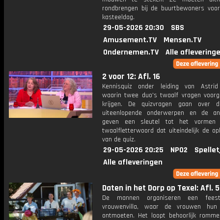
rondbrengen bij de buurtbewoners voo
kasteeldag.
29-05-2026 20:30
SBS
Amusement.TV
Mensen.TV
Ondernemen.TV
Alle aflevering
2 voor 12: Afl. 16
Kennisquiz onder leiding van Astri
waarin twee duo's twaalf vragen voorg
krijgen. De quizvragen gaan over 
uiteenlopende onderwerpen en de an
geven een sleutel tot het vormen
twaalfletterwoord dat uiteindelijk de op
van de quiz.
29-05-2026 20:25
NPO2
Spellet
Alle afleveringen
Daten in het Dorp op Texel: Afl. 5
De mannen organiseren een fees
vrouwenvilla, waar de vrouwen hun 
ontmoeten. Het loopt behoorlijk rommel