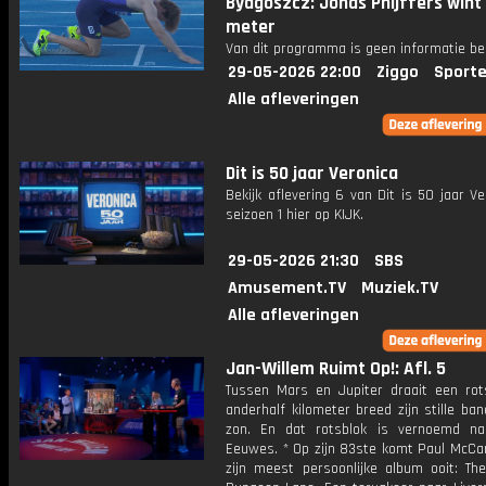
Bydgoszcz: Jonas Phijffers wint
meter
Van dit programma is geen informatie be
29-05-2026 22:00
Ziggo
Sporte
Alle afleveringen
Dit is 50 jaar Veronica
Bekijk aflevering 6 van Dit is 50 jaar Ve
seizoen 1 hier op KIJK.
29-05-2026 21:30
SBS
Amusement.TV
Muziek.TV
Alle afleveringen
Jan-Willem Ruimt Op!: Afl. 5
Tussen Mars en Jupiter draait een rot
anderhalf kilometer breed zijn stille b
zon. En dat rotsblok is vernoemd na
Eeuwes. * Op zijn 83ste komt Paul McCa
zijn meest persoonlijke album ooit: Th