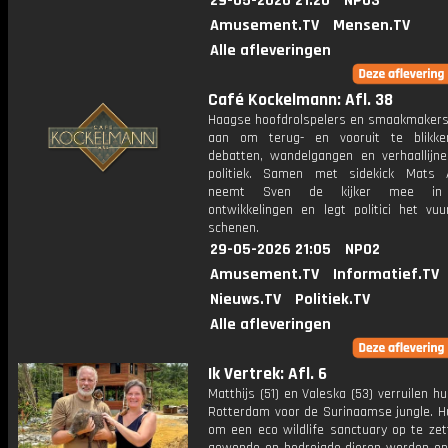
29-05-2026 21:20
NPO3
Amusement.TV
Mensen.TV
Alle afleveringen
Café Kockelmann: Afl. 38
Haagse hoofdrolspelers en smaakmakers
aan om terug- en vooruit te blikk
debatten, wandelgangen en verhaallijn
politiek. Samen met sidekick Mats 
neemt Sven de kijker mee in
ontwikkelingen en legt politici het vu
schenen.
29-05-2026 21:05
NPO2
Amusement.TV
Informatief.TV
Nieuws.TV
Politiek.TV
Alle afleveringen
Ik Vertrek: Afl. 6
Matthijs (51) en Valeska (53) verruilen hu
Rotterdam voor de Surinaamse jungle. Hu
om een eco wildlife sanctuary op te zet