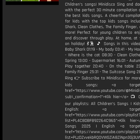
Children's songs| Minidisco Sing and da
with the perfect 30 minute compilation 
the best kids songs. A cheerful compila
for kids with the top kids songs inclu
Shark, Clean Clothes, The Family Finger
more! Perfect for young children to enj
and discover through play. At home, at 
on holiday! 💃🕺 🎵 Songs in this video
Baby Shark 01:19 - My body 03:41 - My H
- Where is the cat 08:30 - Clean Clothe
Spring 13:00 - Supermarket 16:01 - Autu
Play together 20:40 - On the table 23
Family Finger 25:31 - The Suitcase Song 28
Ring 👉 Subscribe to Minidisco for more
kids songs: <a target="_
href="https://www.youtube.com/@Minid
sub\_confirmation=1">Klik hier</a> 📺 
our playlists: All Children's Songs | Ki
English: <a target="_
href="https://www.youtube.com/playlist
list=PL4C8DBF892264C965">Klik hier
Songs 2025 | English <a target=
href="https://www.youtube.com/playlist
list=PLzDZvvekbRQ0VWGZiA8ZiNpn3Gj3U