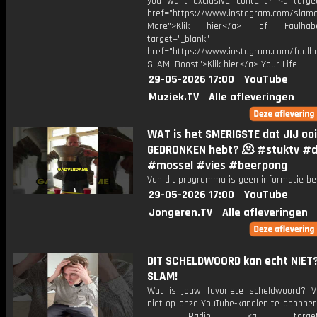
you want exclusive content? <a target
href="https://www.instagram.com/slamof
More">Klik hier</a> of Faulha
target="_blank"
href="https://www.instagram.com/faulh
SLAM! Boost">Klik hier</a> Your Life
29-05-2026 17:00
YouTube
Muziek.TV
Alle afleveringen
WAT is het SMERIGSTE dat JIJ ooi
GEDRONKEN hebt? 🫠 #stuktv #d
#mossel #vies #beerpong
Van dit programma is geen informatie be
29-05-2026 17:00
YouTube
Jongeren.TV
Alle afleveringen
DIT SCHELDWOORD kan echt NIET?
SLAM!
Wat is jouw favoriete scheldwoord? V
niet op onze YouTube-kanalen te abonner
– Radio <a target="_b