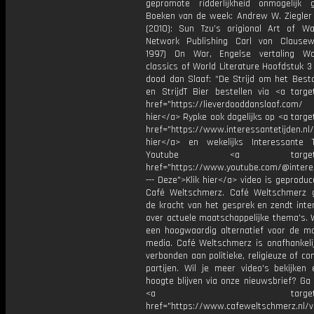
gepromote ridderlijkheid onmogelijk 
Boeken van de week: Andrew W. Ziegler (
(2010): Sun Tzu’s origional Art of Wa
Network Publishing Carl von Clausewi
1997) On War, Engelse vertaling Wo
classics of World Literature Hoofdstuk 3 
dood dan Slaaf: “De Strijd om het Best
en StrijdT Bier bestellen via <a target
href="https://lieverdooddanslaaf.com/ V
hier</a> Rypke ook dagelijks op <a targe
href="https://www.interessantetijden.nl/
hier</a> en wekelijks Interessante 
Youtube <a target="_b
href="https://www.youtube.com/@intere
--- Deze">Klik hier</a> video is geprodu
Café Weltschmerz. Café Weltschmerz g
de kracht van het gesprek en zendt inte
over actuele maatschappelijke thema's. 
een hoogwaardig alternatief voor de m
media. Café Weltschmerz is onafhankelij
verbonden aan politieke, religieuze of c
partijen. Wil je meer video's bekijken
hoogte blijven via onze nieuwsbrief? Ga
<a target="_bl
href="https://www.cafeweltschmerz.nl/v