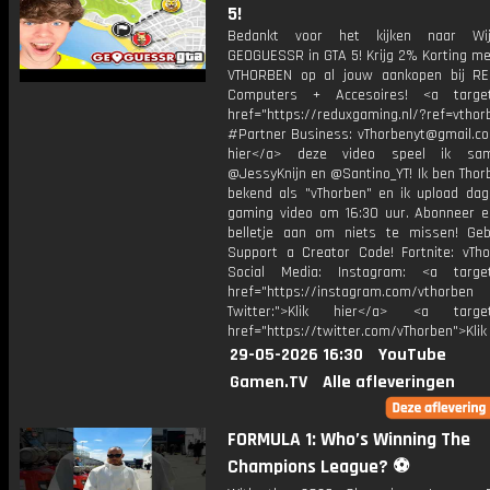
5!
Bedankt voor het kijken naar Wi
GEOGUESSR in GTA 5! Krijg 2% Korting me
VTHORBEN op al jouw aankopen bij R
Computers + Accesoires! <a target=
href="https://reduxgaming.nl/?ref=vthor
#Partner Business: vThorbenyt@gmail.com
hier</a> deze video speel ik s
@JessyKnijn en @Santino_YT! Ik ben Thor
bekend als "vThorben" en ik upload dage
gaming video om 16:30 uur. Abonneer e
belletje aan om niets te missen! Geb
Support a Creator Code! Fortnite: vTho
Social Media: Instagram: <a target
href="https://instagram.com/vthorben
Twitter:">Klik hier</a> <a target=
href="https://twitter.com/vThorben">Klik
29-05-2026 16:30
YouTube
Gamen.TV
Alle afleveringen
FORMULA 1: Who’s Winning The
Champions League? ⚽️