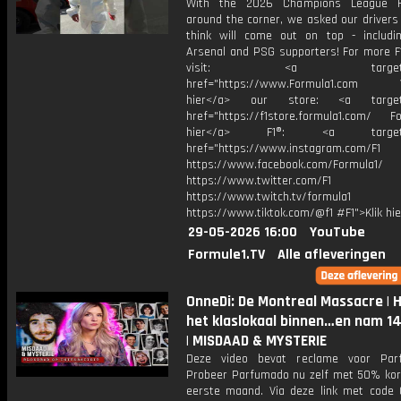
With the 2026 Champions League Fi
around the corner, we asked our drivers
think will come out on top - includ
Arsenal and PSG supporters! For more F1
visit: <a target="_b
href="https://www.Formula1.com Vis
hier</a> our store: <a target=
href="https://f1store.formula1.com/ Fol
hier</a> F1®: <a target="_
href="https://www.instagram.com/F1
https://www.facebook.com/Formula1/
https://www.twitter.com/F1
https://www.twitch.tv/formula1
https://www.tiktok.com/@f1 #F1">Klik hi
29-05-2026 16:00
YouTube
Formule1.TV
Alle afleveringen
OnneDi: De Montreal Massacre | Hi
het klaslokaal binnen…en nam 14
| MISDAAD & MYSTERIE
Deze video bevat reclame voor Par
Probeer Parfumado nu zelf met 50% kort
eerste maand. Via deze link met code