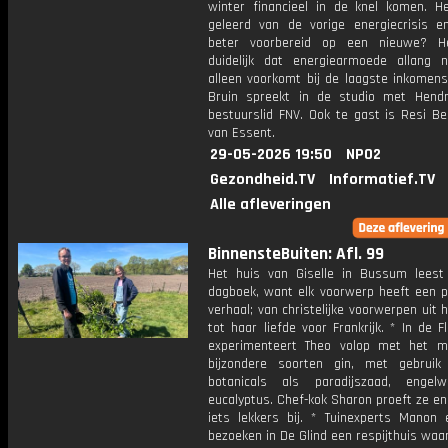
winter financieel in de knel komen. 
geleerd van de vorige energiecrisis e
beter voorbereid op een nieuwe? H
duidelijk dat energiearmoede allang 
alleen voorkomt bij de laagste inkomens
Bruin spreekt in de studio met Hendr
bestuurslid FNV. Ook te gast is Resi Be
van Essent.
29-05-2026 19:50
NPO2
Gezondheid.TV
Informatief.TV
Alle afleveringen
BinnensteBuiten: Afl. 99
Het huis van Giselle in Bussum leest
dagboek, want elk voorwerp heeft een pe
verhaal; van christelijke voorwerpen uit 
tot haar liefde voor Frankrijk. * In de F
experimenteert Theo volop met het 
bijzondere soorten gin, met gebruik
botanicals als paradijszaad, engel
eucalyptus. Chef-kok Sharon proeft ze e
iets lekkers bij. * Tuinexperts Manon
bezoeken in De Glind een respijthuis waa