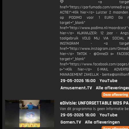
💛 <a target="_bl
href="https://parfumado.com/onnedi-x-
ACTIE!">Klik hier</a> Luister 2 maanden
op PODIMO voor 1 EURO Ga n
target="_blank"
href="http://www.podimo.nl/moordcast">
hier</a> KIJKWIJZER: 12 jaar - Ang
taalgebruik VOLG MIJ VIA SOCIAL
INSTAGRAM - <a target="_
href="http://www.instagram.com/Onned
hier</a> TIKTOK - @OnneDi ▻ FACEB
target="_blank"
href="https://www.facebook.com/pages/O
▻">Klik hier</a> E-MAIL ADVERT
MANAGEMENT ZAKELIJK - bente@amillionf
29-05-2026 16:00
YouTube
Amusement.TV
Alle afleveringe
eDivisie: UNFORGETTABLE W2S P
Van dit programma is geen informatie be
29-05-2026 16:00
YouTube
Gamen.TV
Alle afleveringen