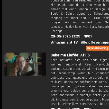
Dungeon Lane. Een terugkeer naar Liverp
zijn jeugd, naar de straten waar hij 
samen met John Lennon en George Ha
Beeld & Geluid opent de Schatkamer
toegang tot meer dan 700.000 radio
programma's uit honderd jaar Ned
televisie. Muziek is er van Sera, Tangari
DeLange.
29-05-2026 21:25
NPO1
Amusement.TV
Alle afleveringe
Geheime Liefde: Afl. 5
Nora ontkomt niet aan haar eigen 
wanneer jeugdvriendin Kees onverwach
podcast studio staat. Ze wil met Nora p
het schoolkamp waar hun vriendsc
onuitgesproken gevoelens en oordelen o
stukliep. Onbewust confronteert Kees,
haar eigen gedrag. Ze ontdekken hoe een
ervaring voor beiden een andere beteken
Kees' boodschap is duidelijk: spreek je 
uit, in plaats van je aan te passen. Maa
deze les eindelijk wil toepassen, is het al 