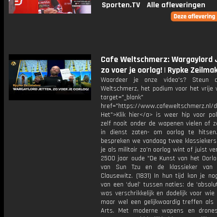
Sporten.TV
Alle afleveringen
Cafe Weltschmerz: Wargaylord 
zo voer je oorlog! | Rypke Zeilma
Waardeer je onze video's? Steun 
Weltschmerz, het podium voor het vrije 
target="_blank"
href="https://www.cafeweltschmerz.nl/
Het">Klik hier</a> is weer hip voor poli
zelf nooit onder de wapenen vielen of z
in dienst zaten- om oorlog te hitse
bespreken we vandaag twee klassiekers
je als militair zo’n oorlog wint of juist ve
2500 jaar oude “De Kunst van het Oorlo
van Sun Tzu en de klassieker van 
Clausewitz. (1831) In hun tijd kon je n
van een ‘duel’ tussen naties: de ‘absolu
was verschrikkelijk en dodelijk voor wie 
maar wel een gelijkwaardig treffen als 
Arts. Met moderne wapens en drones