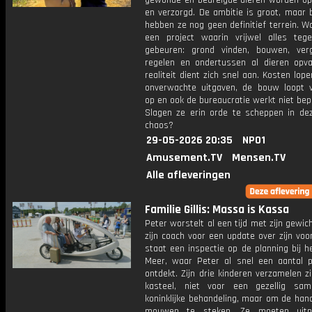
gewonde en bedreigde dieren worden o
en verzorgd. De ambitie is groot, maar b
hebben ze nog geen definitief terrein. Wa
een project waarin vrijwel alles tege
gebeuren: grond vinden, bouwen, ver
regelen en ondertussen al dieren opv
realiteit dient zich snel aan. Kosten lop
onverwachte uitgaven, de bouw loopt v
op en ook de bureaucratie werkt niet be
Slagen ze erin orde te scheppen in deze
chaos?
29-05-2026 20:35
NPO1
Amusement.TV
Mensen.TV
Alle afleveringen
Familie Gillis: Massa is Kassa
Peter worstelt al een tijd met zijn gewicht
zijn coach voor een update over zijn voo
staat een inspectie op de planning bij 
Meer, waar Peter al snel een aantal 
ontdekt. Zijn drie kinderen verzamelen zi
kasteel, niet voor een gezellig sam
koninklijke behandeling, maar om de han
mouwen te steken. Ze moeten uitno