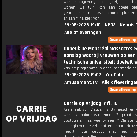
worden opgevangen die tijdelijk niet th
wonen. De tuin kan een goeie opk
gebruiken en met tweedehands planten
er een fijne plek van.
29-05-2026 19:10
NPO2
Kennis.
Alle afleveringen
OnneDi: De Montréal Massacre: e
aanslag waarbij vrouwen op een
technische universiteit doelwit 
Van dit programma is geen informatie be
29-05-2026 19:07
YouTube
Amusement.TV
Alle afleveringe
Carrie op Vrijdag: Afl. 16
Annemiek van Vleuten is Olympisch én v
wereldkampioen wielrennen. Ze praat ove
opstaan en heel veel winnen. * Christel 
koningin van de zelfspot en spaart zichzel
maakt haar debuut met haar suc