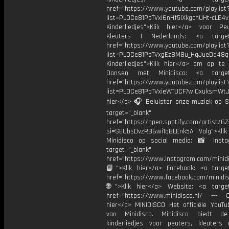
href="https://www.youtube.com/playlist
list=PL0Ce81PoTVxi6nHf5IXkgchUHt-cLE4
Kinderliedjes">Klik hier</a> voor P
Kleuters | Nederlands: <a target=
href="https://www.youtube.com/playlist
list=PL0Ce81PoTVxgEz8M8u_HqJueDd48
Kinderliedjes">Klik hier</a> om op te
Dansen met Minidisco: <a target=
href="https://www.youtube.com/playlist
list=PL0Ce81PoTVxieWTUCF7wiOxuksmWtJp
hier</a> 🎧 Beluister onze muziek op Sp
target="_blank"
href="https://open.spotify.com/artist/
si=SEUbsDvzRB6wi1qBLEnk5A Volg">Klik
Minidisco op social media: 📸 Inst
target="_blank"
href="https://www.instagram.com/minidis
📘">Klik hier</a> Facebook: <a target
href="https://www.facebook.com/minidi
🌐">Klik hier</a> Website: <a target
href="https://www.minidisco.nl/ --- O
hier</a> MINIDISCO Het officiële YouTu
van Minidisco. Minidisco biedt de
kinderliedjes voor peuters, kleuters