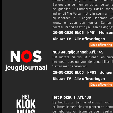
theatervoorstelling op de nationale t
Serieus zijn de mannen achter de zomer
de gasolina. * Humphrey Bacilio maa
indruk bij The Voice, met zijn stem en 
hij iedereen in. * Angelo Boonman ver
vrouw en zoon aan kanker. Samen 
dochter Milana heeft hij nu een belangrijk
29-05-2026 19:05
NPO1
Mensen
Nieuws.TV
Alle afleveringen
NOS Jeugdjournaal: Afl. 149
Het laatste nieuws uit binnen- en buit
het weer, speciaal voor de jonge kijker.
1 extra met gebarentaal.
29-05-2026 19:00
NPO3
Jonger
Nieuws.TV
Alle afleveringen
Het Klokhuis: Afl. 109
Bij hooikoorts ben je allergisch voor 
stuifmeelkorrels die van planten en bom
Je hebt last van tranende ogen, veel ni