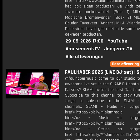
href="http://www.djamilaonline.nl Ik">Kli
heb ook eigen producten! Je vindt z
favoriete boekenwinkel. [Boek 1] M
Magische Dromenvanger [Boek 2] MI
Gouden Toverveer [Anders] MILA Vriende
Deze video bevat geen betaalde samenw
gekregen producten.
29-05-2026 17:00
YouTube
Amusement.TV
Jongeren.TV
Alle afleveringen
FAULHABER 2026 (LIVE DJ-set) | 
@faulhabermusic came to our studio t
awesome live set in the SLAM! DJ booth.
DJ sets? SLAM! invites the best DJs to o
Subscribe to this channel to stay tun
forget to subscribe to the SLAM! -
channels: SLAM! – Radio <a target=
href="https://bit.ly/YTslamradio SL
hier</a> – Music <a target="
href="https://bit.ly/YTslammusic SL
hier</a> – Series <a target="
href="https://bit.ly/YTslamseries Do">Kli