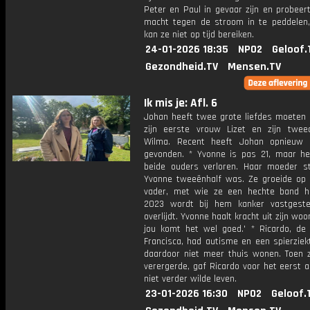
Peter en Paul in gevaar zijn en probeer
macht tegen de stroom in te peddelen,
kan ze niet op tijd bereiken.
24-01-2026 18:35
NPO2
Geloof.
Gezondheid.TV
Mensen.TV
Ik mis je: Afl. 6
Johan heeft twee grote liefdes moeten 
zijn eerste vrouw Lizet en zijn twe
Wilma. Recent heeft Johan opnieuw 
gevonden. * Yvonne is pas 21, maar he
beide ouders verloren. Haar moeder st
Yvonne tweeënhalf was. Ze groeide op
vader, met wie ze een hechte band h
2023 wordt bij hem kanker vastgeste
overlijdt. Yvonne haalt kracht uit zijn woo
jou komt het wel goed.' * Ricardo, de
Francisca, had autisme en een spierziek
daardoor niet meer thuis wonen. Toen zi
verergerde, gaf Ricardo voor het eerst a
niet verder wilde leven.
23-01-2026 16:30
NPO2
Geloof.