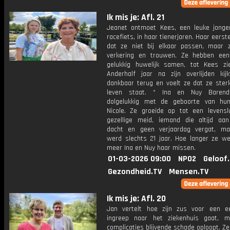
Ik mis je: Afl. 21
Jeanet ontmoet Kees, een leuke jong
racefiets, in haar tienerjaren. Haar eerste
dat ze niet bij elkaar passen, maar z
verkering en trouwen. Ze hebben ee
gelukkig huwelijk samen, tot Kees zi
Anderhalf jaar na zijn overlijden kij
dankbaar terug en voelt ze dat ze sterk
leven staat. * Ina en Nuy Baren
dolgelukkig met de geboorte van hu
Nicole. Ze groeide op tot een levensl
gezellige meid, iemand die altijd aa
dacht en geen verjaardag vergat, ma
werd slechts 21 jaar. Hoe langer ze we
meer Ina en Nuy haar missen.
01-03-2026 09:00
NPO2
Geloof
Gezondheid.TV
Mensen.TV
Ik mis je: Afl. 20
Jan vertelt hoe zijn zus voor een e
ingreep naar het ziekenhuis gaat, 
complicaties blijvende schade oploopt. Ze