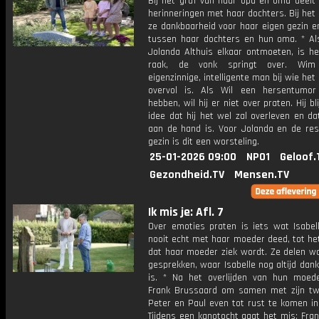
Bij het graf van haar opa en oma deelt
herinneringen met haar dochters. Bij het 
ze dankbaarheid voor haar eigen gezin e
tussen haar dochters en hun oma. * A
Jolanda Althuis elkaar ontmoeten, is h
raak, de vonk springt over. Wi
eigenzinnige, intelligente man bij wie het 
overvol is. Als Wil een hersentumor 
hebben, wil hij er niet over praten. Hij bli
idee dat hij het wel zal overleven en da
aan de hand is. Voor Jolanda en de res
gezin is dit een worsteling.
25-01-2026 09:00
NPO1
Geloof.
Gezondheid.TV
Mensen.TV
Ik mis je: Afl. 7
Over emoties praten is iets wat Isabell
nooit echt met haar moeder deed, tot h
dat haar moeder ziek wordt. Ze delen wa
gesprekken, waar Isabelle nog altijd dan
is. * Na het overlijden van hun moede
Frank Brussaard om samen met zijn t
Peter en Paul even tot rust te komen in 
Tijdens een kanotocht gaat het mis: Fran