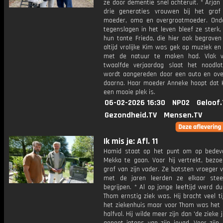
ze door dementie snel achteruit. * Arjan 
drie generaties vrouwen bij het gra
moeder, oma en overgrootmoeder. Ond
tegenslagen in het leven bleef ze sterk,
hun tante Frieda, die hier ook begraven 
altijd vrolijke Kim was gek op muziek en
met de natuur te maken had. Vlak v
twaalfde verjaardag slaat het noodlo
wordt aangereden door een auto en overl
daarna. Haar moeder Anneke hoopt dat 
een mooie plek is.
06-02-2026 16:30
NPO2
Geloof.
Gezondheid.TV
Mensen.TV
Ik mis je: Afl. 11
Hamid staat op het punt om op bedev
Mekka te gaan. Voor hij vertrekt, bezoe
graf van zijn vader. Ze botsten vroeger
met de jaren leerden ze elkaar ste
begrijpen. * Al op jonge leeftijd werd dui
Thom ernstig ziek was. Hij bracht veel ti
het ziekenhuis maar voor Thom was het g
halfvol. Hij wilde meer zijn dan 'de zieke 