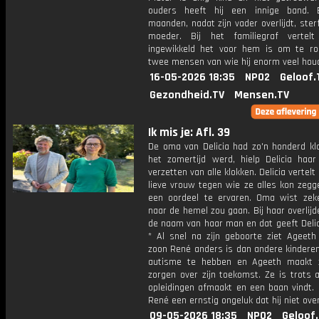
ouders heeft hij een innige band. 
maanden, nadat zijn vader overlijdt, sterf
moeder. Bij het familiegraf vertel
ingewikkeld het voor hem is om te 
twee mensen van wie hij enorm veel houd
16-05-2026 18:35
NPO2
Geloof.
Gezondheid.TV
Mensen.TV
Ik mis je: Afl. 39
De oma van Delicia had zo'n honderd klo
het zomertijd werd, hielp Delicia haa
verzetten van alle klokken. Delicia vertelt
lieve vrouw tegen wie ze alles kon zegg
een oordeel te ervaren. Oma wist zek
naar de hemel zou gaan. Bij haar overlijd
de naam van haar man en dat geeft Delic
* Al snel na zijn geboorte ziet Ageeth
zoon René anders is dan andere kinderen. 
autisme te hebben en Ageeth maakt 
zorgen over zijn toekomst. Ze is trots al
opleidingen afmaakt en een baan vindt. 
René een ernstig ongeluk dat hij niet over
09-05-2026 18:35
NPO2
Geloof