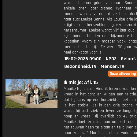
wordt beenmergdonor, maar Sanne o
enkele jaren later alsnog. Wanneer M
moeder wordt, vernoemt ze haar doc
haar zus: Louise Sanne. Als Louise drie ja
krijgt ze een hersenbloeding, veroorzaak
hersentumor. Louise wordt vijf jaar oud.
zijn moeder hadden een bijzondere band
kapsalon kwam zijn moeder vaak langs
mee in het bedrijf. Ze werd 90 jaar, 
heel dankbaar voor is.
15-02-2026 09:00
NPO2
Geloof.
Gezondheid.TV
Mensen.TV
Ik mis je: Afl. 15
Maaike Nijhuis en Hindrik leren elkaar ke
kroeg in het dorp en krijgen een relati
dat hij kans op een hartziekte heeft en
is het stabiel. Ze krijgen drie zoons,
wordt hij toch ziek en leven ze lange t
hoop en vrees. Hij overlijdt op 42-jarige
Maaike doet er alles aan om zich een
het rouwen heen te slaan en te blijven 
haar zoons. * Mariëlle en haar vader h