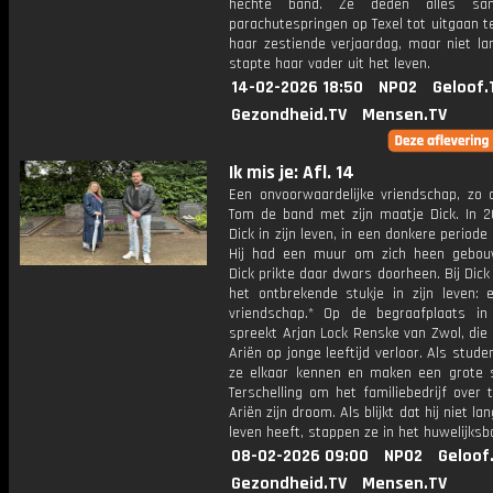
hechte band. Ze deden alles sa
parachutespringen op Texel tot uitgaan t
haar zestiende verjaardag, maar niet la
stapte haar vader uit het leven.
14-02-2026 18:50
NPO2
Geloof.
Gezondheid.TV
Mensen.TV
Ik mis je: Afl. 14
Een onvoorwaardelijke vriendschap, zo o
Tom de band met zijn maatje Dick. In 
Dick in zijn leven, in een donkere periode
Hij had een muur om zich heen gebo
Dick prikte daar dwars doorheen. Bij Dic
het ontbrekende stukje in zijn leven: 
vriendschap.* Op de begraafplaats in
spreekt Arjan Lock Renske van Zwol, die
Ariën op jonge leeftijd verloor. Als stude
ze elkaar kennen en maken een grote 
Terschelling om het familiebedrijf over
Ariën zijn droom. Als blijkt dat hij niet l
leven heeft, stappen ze in het huwelijksb
08-02-2026 09:00
NPO2
Geloof
Gezondheid.TV
Mensen.TV