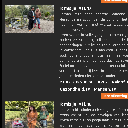
Ik mis je: Afl. 17
Samen met haar dochter Ramona 
kleinkinderen staat Eef de Jong bij het
haar man Herman, met wie ze tweeënvee
samen was. De plannen voor het gepen
leven waren in volle gang, de caravan g
zoeken ze steun bij elkaar en in de li
herinneringen. * Mike en Faniel groeien
in Rotterdam. Faniel is een vrolijke jong
vaak lachend dat hij later een heel voe
aan kinderen wil, maar voordat het zove
Faniel om het leven bij een auto-ongeluk.
verandert alles. Hij leert in het nu te le
je het verleden niet kunt veranderen.
21-02-2026 18:50
NPO2
Geloof.
Gezondheid.TV
Mensen.TV
Ik mis je: Afl. 16
Op Wereld Kinderkankerdag, 15 febru
staan we stil bij de gevolgen van kind
Myrte komt hier op jonge leeftijd mee in 
wanneer haar zus Sanne kanker krij