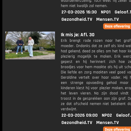
woordenwisseling. Toch weet hij zeker d
hem niet kwalijk zal nemen.
27-03-2026 16:30
NPO1
Geloof.
Gezondheid.TV
Mensen.TV
Ik mis je: Afl. 30
Erik brengt rode rozen naar het graf
moeder. Ondanks dat ze zelf als kind wei
had gekend, deed ze alles om het haar k
plezierig mogelijk te maken. Erik wer
gepest en hij herinnert zich hoe z
broodjes voor hem maakte als hij uit sc
Die liefde en zorg maakten veel goed vo
Geraldine vertelt over haar vader. Hij 
een strenge opvoeding gehad maar 
kinderen kiest hij voor plezier maken, ero
het leven vieren. Na zijn dood vindt 
troost in de gesprekken aan zijn graf. 
ze dat afscheid nemen niet betekent d
verdwijnt.
22-03-2026 09:00
NPO2
Geloof
Gezondheid.TV
Mensen.TV