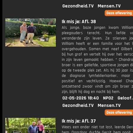
Gezondheid.TV
Mensen.TV
Ik mis je: Afl. 38
Als jonge, boze jongen kwam William
pleegouders terecht. Hun liefde 
veranderde zijn leven. Ze stierven j
William heeft er een familie voor het 
overgehouden. Samen met neef Gilbert 
bij hun graf en vertelt hij over het versc
in zijn leven gemaakt hebben. * Chandra
broer is een geliefde, sportieve jongen di
op de tweede plek zet. Als hij 30 jaar is, 
de diagnose lymfeklierkanker, maar h
positief en vechtlustig. Hoewel Ch
ontzettend zwaar vindt om zijn broer z
zijn, blijft hij dag en nacht bij hem.
02-05-2026 18:40
NPO2
Geloof
Gezondheid.TV
Mensen.TV
Ik mis je: Afl. 37
Wees een ander niet tot last, leerde Ger
hem. Daardoor durfde Gerrit hem nooit 