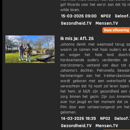
gaf Ricardo voor het eerst aan dat hij n
wilde leven.
15-03-2026 09:00
NPO2
Geloof
Gezondheid.TV
Mensen.TV
Ik mis je: Afl. 26
Johanna denkt met weemoed terug aa
waarin ze samen met haar ouders en 
en wagen het hele land doortro
hardwerkende ouders verdienden de 
marskramers, ventend van deur tot 
Johanna's dochter, Petronella, bewa
herinneringen aan het trekkersbesta
wordt geboren met een waterhoofd e
verwachten dat hij nooit zal leren lopen.
het hem, al blijft zijn gezondheid een 
zorg binnen het gezin. Zijn zus Annemie
over hun jeugd en het moment dat ze 
Pim door een verkeersongeval om het
gekomen.
14-03-2026 18:35
NPO2
Geloof.
Gezondheid.TV
Mensen.TV