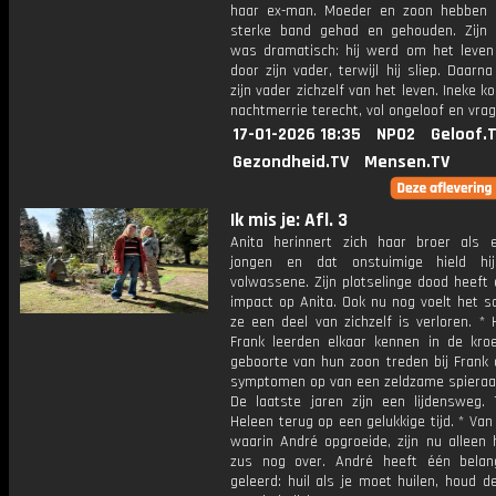
haar ex-man. Moeder en zoon hebben a
sterke band gehad en gehouden. Zijn o
was dramatisch: hij werd om het leven
door zijn vader, terwijl hij sliep. Daarn
zijn vader zichzelf van het leven. Ineke k
nachtmerrie terecht, vol ongeloof en vrag
17-01-2026 18:35
NPO2
Geloof.
Gezondheid.TV
Mensen.TV
Ik mis je: Afl. 3
Anita herinnert zich haar broer als 
jongen en dat onstuimige hield hi
volwassene. Zijn plotselinge dood heeft
impact op Anita. Ook nu nog voelt het s
ze een deel van zichzelf is verloren. *
Frank leerden elkaar kennen in de kro
geboorte van hun zoon treden bij Frank 
symptomen op van een zeldzame spieraa
De laatste jaren zijn een lijdensweg. T
Heleen terug op een gelukkige tijd. * Van
waarin André opgroeide, zijn nu alleen h
zus nog over. André heeft één belang
geleerd: huil als je moet huilen, houd de