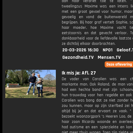
dan haar verdriet toe te laten. *
tweelingzus Maxime was een intens li
met een groot gevoel voor humor, maar
gevoelig en vond de buitenwereld mo
begrijpen. Bij haar graf vertelt Sophie,
haar moeder, hoe Maxime vocht t
eetstoornis en dat gevecht verloor. T
dankbaarheid voor de liefdevolle laatste
ze dichtbij elkaar doorbrachten.
20-03-2026 16:30
NPO1
Geloof.
Gezondheid.TV
Mensen.TV
Ik mis je: Afl. 27
De vader van Carolien was een ch
markante man. Ook Roland, de man van 
had een hechte band met zijn schoonv
hun trouwdag voor hen regelde en ook 
Carolien was bang dat ze niet zonder h
zou kunnen, maar op zijn sterfbed zei hij:
altijd bij je' en dat ervaart ze vaak. *
bezoekt woonzorgpark 's Heeren Loo, de 
haar zoon Ricardo woonde en overleed
had autisme en een spierziekte en kon
niet meer thuis wonen. Toen zijn ziekte v