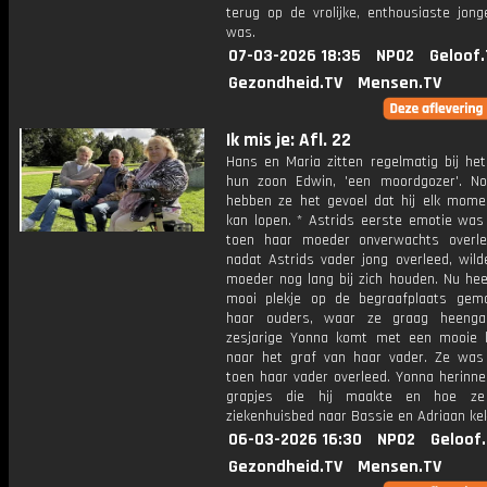
terug op de vrolijke, enthousiaste jong
was.
07-03-2026 18:35
NPO2
Geloof.
Gezondheid.TV
Mensen.TV
Ik mis je: Afl. 22
Hans en Maria zitten regelmatig bij het
hun zoon Edwin, 'een moordgozer'. N
hebben ze het gevoel dat hij elk mome
kan lopen. * Astrids eerste emotie was
toen haar moeder onverwachts overl
nadat Astrids vader jong overleed, wild
moeder nog lang bij zich houden. Nu hee
mooi plekje op de begraafplaats gem
haar ouders, waar ze graag heenga
zesjarige Yonna komt met een mooie k
naar het graf van haar vader. Ze was 
toen haar vader overleed. Yonna herinne
grapjes die hij maakte en hoe ze
ziekenhuisbed naar Bassie en Adriaan ke
06-03-2026 16:30
NPO2
Geloof
Gezondheid.TV
Mensen.TV