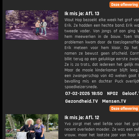
Ik mis je: Afl. 13
Wout Hop bezoekt elke week het graf van
Erik. Ze hadden een hechte band; Erik w
tweede vader. Van jongs af aan ging
hem meewerken in de bouw. Toen Wo
problemen kwam door de toeslagenaffai
Erik meteen voor hem klaar. Op het
namen ze bewust geen afscheid. Car
blikt terug op een gelukkige eerste zwa
Ze is zo trots, dat iedereen het gelijk 
Maar de mooie kinderkamer blijft leeg
een zwangerschap van 40 weken gaat h
bevalling mis en dochter Puck overlij
spoedkeizersnede.
07-02-2026 18:50
NPO2
Geloof.
Gezondheid.TV
Mensen.TV
Ik mis je: Afl. 12
Yvo zorgt met veel liefde voor het graf
recent overleden moeder. Ze was een zel
vrouw, maar het laatste jaar van haar l