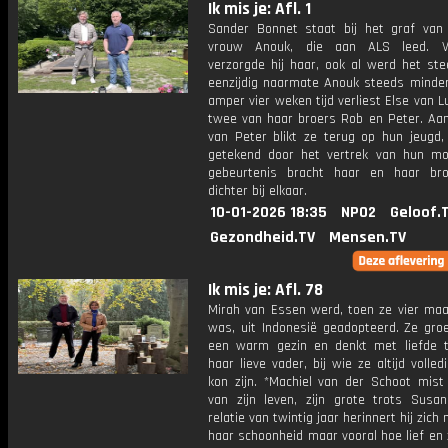
Ik mis je: Afl. 1
Sander Bonnet staat bij het graf van z
vrouw Anouk, die aan ALS leed. Vo
verzorgde hij haar, ook al werd het st
eenzijdig naarmate Anouk steeds minder 
amper vier weken tijd verliest Else van 
twee van haar broers Rob en Peter. Aan
van Peter blikt ze terug op hun jeugd,
getekend door het vertrek van hun mo
gebeurtenis bracht haar en haar bro
dichter bij elkaar.
10-01-2026 18:35
NPO2
Geloof.
Gezondheid.TV
Mensen.TV
Ik mis je: Afl. 78
Mirah van Essen werd, toen ze vier ma
was, uit Indonesië geadopteerd. Ze groe
een warm gezin en denkt met liefde 
haar lieve vader, bij wie ze altijd volledi
kon zijn. *Machiel van der Schoot mist 
van zijn leven, zijn grote trots Susa
relatie van twintig jaar herinnert hij zich 
haar schoonheid maar vooral hoe lief en