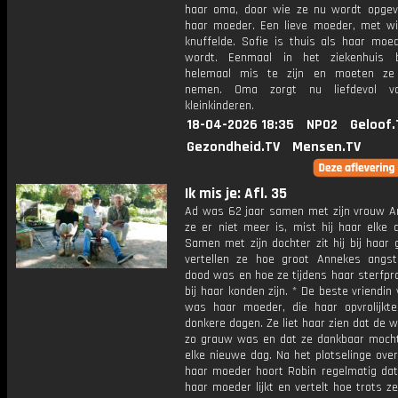
haar oma, door wie ze nu wordt opgev
haar moeder. Een lieve moeder, met wi
knuffelde. Sofie is thuis als haar moe
wordt. Eenmaal in het ziekenhuis b
helemaal mis te zijn en moeten ze 
nemen. Oma zorgt nu liefdevol v
kleinkinderen.
18-04-2026 18:35
NPO2
Geloof.
Gezondheid.TV
Mensen.TV
Ik mis je: Afl. 35
Ad was 62 jaar samen met zijn vrouw A
ze er niet meer is, mist hij haar elke 
Samen met zijn dochter zit hij bij haar 
vertellen ze hoe groot Annekes angs
dood was en hoe ze tijdens haar sterfpr
bij haar konden zijn. * De beste vriendin
was haar moeder, die haar opvrolijkt
donkere dagen. Ze liet haar zien dat de w
zo grauw was en dat ze dankbaar mocht
elke nieuwe dag. Na het plotselinge over
haar moeder hoort Robin regelmatig dat
haar moeder lijkt en vertelt hoe trots z