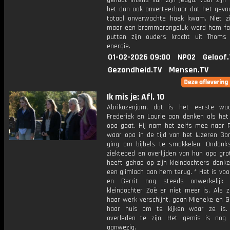
genoot intens van zijn jeugd. Voor zijn
het dan ook onverteerbaar dat het gevaa
totaal onverwachte hoek kwam. Niet zij
maar een brommerongeluk werd hem fat
putten zijn ouders kracht uit Thoms 
energie.
01-02-2026 09:00
NPO2
Geloof.
Gezondheid.TV
Mensen.TV
Ik mis je: Afl. 10
Abrikozenjam, dat is het eerste waa
Frederiek en Laurie aan denken als het
opa gaat. Hij nam het zelfs mee naar 
waar opa in de tijd van het IJzeren Gor
ging om bijbels te smokkelen. Ondank
ziektebed en overlijden van hun opa gro
heeft gehad op zijn kleindochters denk
een glimlach aan hem terug. * Het is vo
en Gerrit nog steeds onwerkelijk
kleindochter Zoë er niet meer is. Als z
haar werk verschijnt, gaan Mieneke en G
haar huis om te kijken waar ze is. 
overleden te zijn. Het gemis is nog
aanwezig.