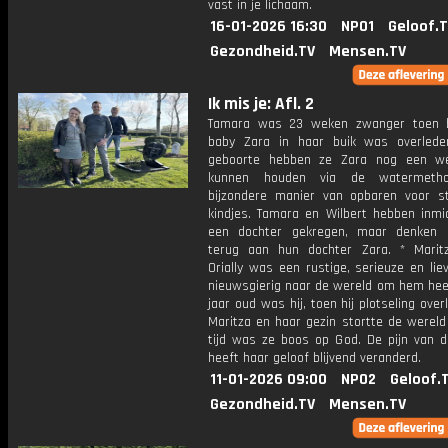
vast in je lichaam.
16-01-2026 16:30
NPO1
Geloof.
Gezondheid.TV
Mensen.TV
Ik mis je: Afl. 2
Tamara was 23 weken zwanger toen b
baby Zara in haar buik was overled
geboorte hebben ze Zara nog een we
kunnen houden via de watermeth
bijzondere manier van opbaren voor st
kindjes. Tamara en Wilbert hebben inmi
een dochter gekregen, maar denken 
terug aan hun dochter Zara. * Marit
Orially was een rustige, serieuze en lie
nieuwsgierig naar de wereld om hem heen
jaar oud was hij, toen hij plotseling over
Maritza en haar gezin stortte de wereld
tijd was ze boos op God. De pijn van da
heeft haar geloof blijvend veranderd.
11-01-2026 09:00
NPO2
Geloof.
Gezondheid.TV
Mensen.TV