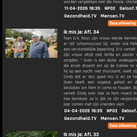
worden vergeleken met die mooie, sterke
11-04-2026 18:35
NPO2
Geloof.
Gezondheid.TV
Mensen.TV
Ik mis je: Afl. 34
Toen Eric Ross zijn vrouw leerde kennen
er vijf schoonzussen bij, onder wie Fel
een verstandelijke beperking. Eric vertelt 
zijn vrouw altijd met liefde en plezier
zorgden. * Sven is een leuke, ondeugen
die ervan droomt om op de trekker te ri
hij op een nacht niet thuiskomt, voelt z
Cindy dat er iets goed mis is en ze hee
Sven heeft een ongeluk gehad en d
besluiten om hem in coma te houden. Bij
vertelt Cindy over hoe ze hem moest lo
hoe dankbaar ze is dat ze zijn verjaard
jaar samen met zijn vrienden viert.
04-04-2026 18:35
NPO2
Geloof
Gezondheid.TV
Mensen.TV
Ik mis je: Afl. 33