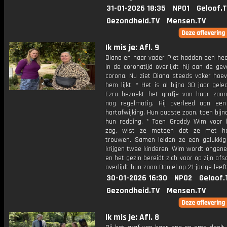
31-01-2026 18:35
NPO1
Geloof.
Gezondheid.TV
Mensen.TV
Ik mis je: Afl. 9
Diana en haar vader Piet hadden een hec
In de coronatijd overlijdt hij aan de ge
corona. Nu ziet Diana steeds vaker hoev
hem lijkt. * Het is al bijna 30 jaar gel
Ezra bezoekt het grafje van haar zoon
nog regelmatig. Hij overleed aan een
hartafwijking. Hun oudste zoon, toen bijna
hun redding. * Toen Graddy Wim voor 
zag, wist ze meteen dat ze met h
trouwen. Samen leiden ze een gelukkig
krijgen twee kinderen. Wim wordt ongenee
en het gezin bereidt zich voor op zijn afs
overlijdt hun zoon Daniël op 21-jarige leeft
30-01-2026 16:30
NPO2
Geloof.
Gezondheid.TV
Mensen.TV
Ik mis je: Afl. 8