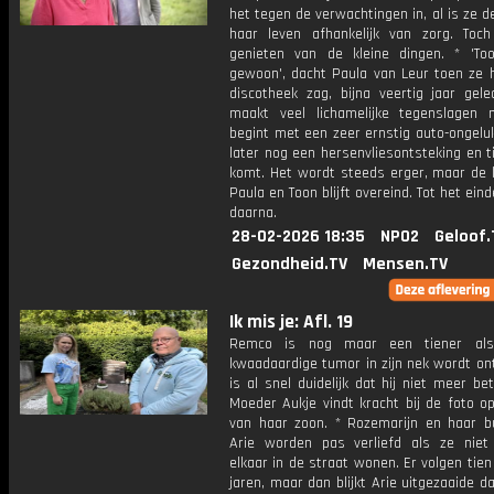
het tegen de verwachtingen in, al is ze d
haar leven afhankelijk van zorg. Toch 
genieten van de kleine dingen. * 'To
gewoon', dacht Paula van Leur toen ze 
discotheek zag, bijna veertig jaar gele
maakt veel lichamelijke tegenslagen
begint met een zeer ernstig auto-ongelu
later nog een hersenvliesontsteking en ti
komt. Het wordt steeds erger, maar de l
Paula en Toon blijft overeind. Tot het eind
daarna.
28-02-2026 18:35
NPO2
Geloof.
Gezondheid.TV
Mensen.TV
Ik mis je: Afl. 19
Remco is nog maar een tiener al
kwaadaardige tumor in zijn nek wordt on
is al snel duidelijk dat hij niet meer be
Moeder Aukje vindt kracht bij de foto o
van haar zoon. * Rozemarijn en haar b
Arie worden pas verliefd als ze niet
elkaar in de straat wonen. Er volgen tien
jaren, maar dan blijkt Arie uitgezaaide 