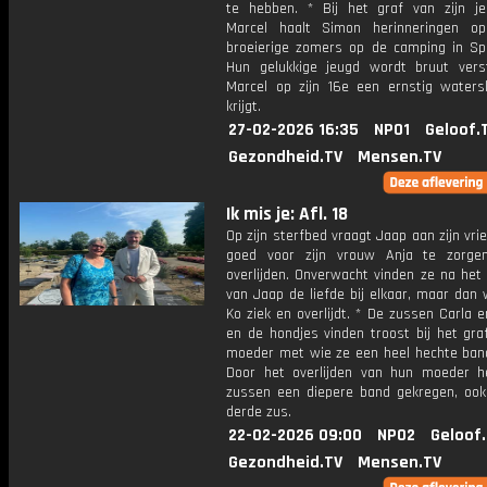
te hebben. * Bij het graf van zijn je
Marcel haalt Simon herinneringen o
broeierige zomers op de camping in Sp
Hun gelukkige jeugd wordt bruut vers
Marcel op zijn 16e een ernstig watersk
krijgt.
27-02-2026 16:35
NPO1
Geloof.
Gezondheid.TV
Mensen.TV
Ik mis je: Afl. 18
Op zijn sterfbed vraagt Jaap aan zijn vr
goed voor zijn vrouw Anja te zorge
overlijden. Onverwacht vinden ze na het 
van Jaap de liefde bij elkaar, maar dan
Ko ziek en overlijdt. * De zussen Carla 
en de hondjes vinden troost bij het gra
moeder met wie ze een heel hechte ban
Door het overlijden van hun moeder 
zussen een diepere band gekregen, oo
derde zus.
22-02-2026 09:00
NPO2
Geloof
Gezondheid.TV
Mensen.TV