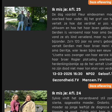
Ik mis je: Afl. 25
De dag voordat Fleur eindexamen mo
overleed haar vader. Bij het graf van h
vertelt ze hoe dat verdriet er pas v
uitkwam en hoe het haar leven gekleurd
Gerdien is vernoemd naar haar oma Gerr
vond ze als kind vervelend, maar nu vin
bijzonder. Zo'n 120 jaar na oma's gebo
vertelt Gerdien met haar broer Henri 
oma Gerritje, wier leven bijna een eeuw
*Lisette was zwanger van haar eerste ki
haar broer Rogier plotseling overleed
herdenkingsbankje op de hei vertelt Lise
na zijn dood niet meer kon eten van verdr
13-03-2026 16:30
NPO2
Geloof.
Gezondheid.TV
Mensen.TV
Ik mis je: Afl. 24
Sylvia vindt het oorverdovend stil zo
sterke, opgewekte moeder. Ondanks 
moeder op jonge leeftijd de diagnose 
klaagde ze nooit. Sylvia mist haar in 