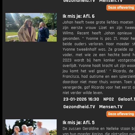
Gezondheid.TV
Mensen.TV
Ik mis je: Afl. 6
Johan heeft twee grote liefdes moeten 
zijn eerste vrouw Lizet en zijn twe
Wilma. Recent heeft Johan opnieuw 
gevonden. * Yvonne is pas 21, maar he
beide ouders verloren. Haar moeder st
Yvonne tweeënhalf was. Ze groeide op
vader, met wie ze een hechte band h
2023 wordt bij hem kanker vastgeste
overlijdt. Yvonne haalt kracht uit zijn woo
jou komt het wel goed.' * Ricardo, de
Francisca, had autisme en een spierziek
daardoor niet meer thuis wonen. Toen zi
verergerde, gaf Ricardo voor het eerst a
niet verder wilde leven.
23-01-2026 16:30
NPO2
Geloof.
Gezondheid.TV
Mensen.TV
Ik mis je: Afl. 5
De zussen Geraldine en Nelleke staan bi
van hun moeder Karina, die plotseling ov