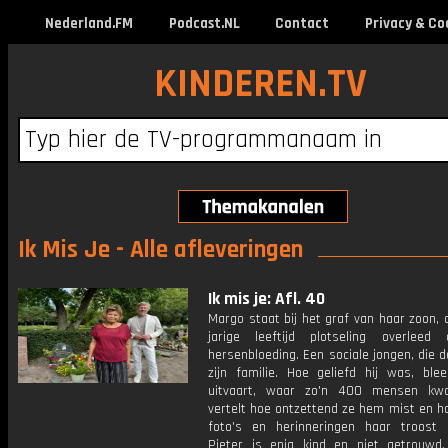
Nederland.FM
Podcast.NL
Contact
Privacy & Co
KINDEREN.TV
Ik Mis Je - Alle afleveringen
Ik mis je: Afl. 40
Margo staat bij het graf van haar zoon, 
jarige leeftijd plotseling overlee
hersenbloeding. Een sociale jongen, die 
zijn familie. Hoe geliefd hij was, blee
uitvaart, waar zo'n 400 mensen kw
vertelt hoe ontzettend ze hem mist en h
foto's en herinneringen haar troost 
Pieter is enig kind en niet getrouwd.