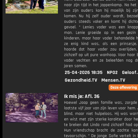
naar zijn tijd in het jappenkamp. Na het 
van zijn ouders kon hij moeilijk bij zij
komen. Nu hij zelf ouder wordt, bezoekt
ouders steeds vaker en komt hij dichter
gevoel. * Lenies vader was een knapp
man. Lenie groeide op in een gezin
kinderen, maar haar vader behandelde h
ze enig kind was, als een prinsesje
hoorde dat haar vader zou overlijden,
zichzelf op uit pure wanhoop. Voor haar 
vader vechten en ze beleefden nog d
jaren samen.
25-04-2026 18:35
NPO2
Geloof
Gezondheid.TV
Mensen.TV
Ik mis je: Afl. 36
Hoewel Jaap geen familie was, zorgde
laatste vijf jaar van zijn leven voor hem
blind, maar niet hulpeloos. Hij was war
en wist met zijn sterke karakter door h
te breken dat Linda rond zichzelf had o
Hun vriendschap bracht de zachte kan
tevoorschijn. * De jonge Sofie vertelt in b