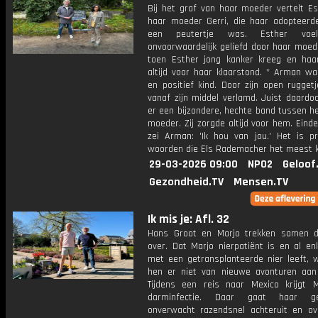
Bij het graf van haar moeder vertelt Es
haar moeder Gerri, die haar adopteerd
een peutertje was. Esther voel
onvoorwaardelijk geliefd door haar moed
toen Esther jong kanker kreeg en ha
altijd voor haar klaarstond. * Arman wa
en positief kind. Door zijn open rugget
vanaf zijn middel verlamd. Juist daardo
er een bijzondere, hechte band tussen h
moeder. Zij zorgde altijd voor hem. Eind
zei Arman: 'Ik hou van jou.' Het is pr
woorden die Els Rademacher het meest k
29-03-2026 09:00
NPO2
Geloof
Gezondheid.TV
Mensen.TV
Ik mis je: Afl. 32
Hans Groot en Marjo trekken samen 
over. Dat Marjo nierpatiënt is en al en
met een getransplanteerde nier leeft, 
hen er niet van nieuwe avonturen aan
Tijdens een reis naar Mexico krijgt 
darminfectie. Daar gaat haar ge
onverwacht razendsnel achteruit en over