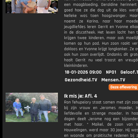
een maagbloeding. Geraldine herinnert
goed hoe ze die dag uit de klas werd
Nelleke was toen hoogzwanger. Haar
noemt ze Karina, naar haar moede
jeugdliefdes leren Gerrit en Yvonne elk
in de discotheek. Het leven lacht hen 
krijgen twee kinderen, maar ook moeilij
komen op hun pad. Hun zoon raakt ver
dakloos en Yvonne krijgt longkanker. Ze ov
ook hun zoon overlijdt. Ondanks dit grot
haalt Gerrit nu veel troost en vreugde
kleinkinderen.
18-01-2026 09:00
NPO1
Geloof.
Gezondheid.TV
Mensen.TV
Ik mis je: Afl. 4
Ron Tehupeiory staat samen met zijn zo
bij zijn vrouw en Jeromes moeder, I
liefdevolle en strenge moeder. In haa
dagen deelt Jerome nog een bijzond
met haar. * Maikel, de zoon van I
Houwelingen, werd maar 30 jaar. Hij was
en woonde om praktische redenen bij zi