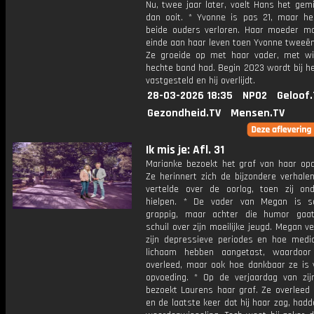
Nu, twee jaar later, voelt Hans het gem
dan ooit. * Yvonne is pas 21, maar he
beide ouders verloren. Haar moeder m
einde aan haar leven toen Yvonne tweeën
Ze groeide op met haar vader, met w
hechte band had. Begin 2023 wordt bij h
vastgesteld en hij overlijdt.
28-03-2026 18:35
NPO2
Geloof.
Gezondheid.TV
Mensen.TV
Ik mis je: Afl. 31
Marianke bezoekt het graf van haar op
Ze herinnert zich de bijzondere verhale
vertelde over de oorlog, toen zij ond
hielpen. * De vader van Megan is s
grappig, maar achter die humor gaat
schuil over zijn moeilijke jeugd. Megan ve
zijn depressieve periodes en hoe medici
lichaam hebben aangetast, waardoor
overleed, maar ook hoe dankbaar ze is 
opvoeding. * Op de verjaardag van zi
bezoekt Laurens haar graf. Ze overleed 
en de laatste keer dat hij haar zag, had