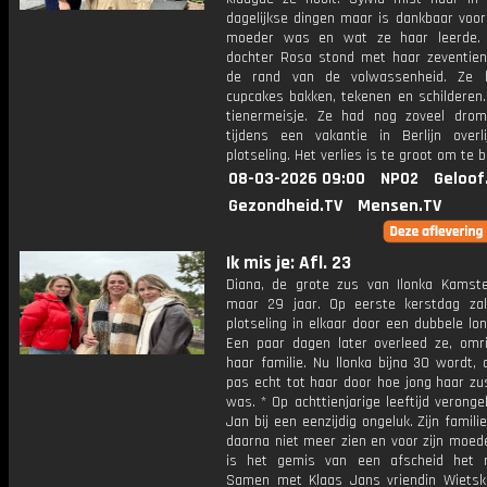
dagelijkse dingen maar is dankbaar voor
moeder was en wat ze haar leerde. 
dochter Rosa stond met haar zeventien
de rand van de volwassenheid. Ze h
cupcakes bakken, tekenen en schilderen.
tienermeisje. Ze had nog zoveel dro
tijdens een vakantie in Berlijn overl
plotseling. Het verlies is te groot om te 
08-03-2026 09:00
NPO2
Geloof
Gezondheid.TV
Mensen.TV
Ik mis je: Afl. 23
Diana, de grote zus van Ilonka Kamst
maar 29 jaar. Op eerste kerstdag za
plotseling in elkaar door een dubbele lo
Een paar dagen later overleed ze, omr
haar familie. Nu llonka bijna 30 wordt, 
pas echt tot haar door hoe jong haar zus
was. * Op achttienjarige leeftijd veronge
Jan bij een eenzijdig ongeluk. Zijn famil
daarna niet meer zien en voor zijn moed
is het gemis van een afscheid het mo
Samen met Klaas Jans vriendin Wietske