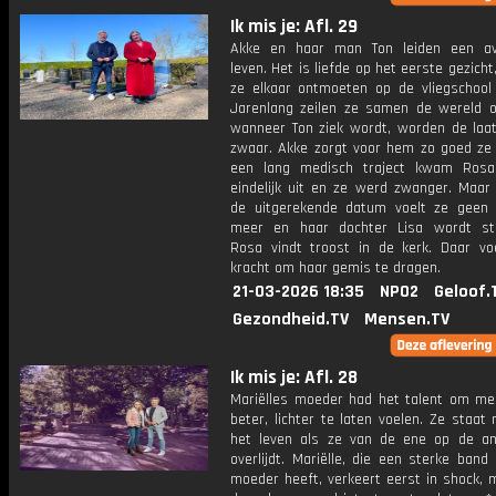
Ik mis je: Afl. 29
Akke en haar man Ton leiden een avo
leven. Het is liefde op het eerste gezich
ze elkaar ontmoeten op de vliegschool 
Jarenlang zeilen ze samen de wereld 
wanneer Ton ziek wordt, worden de laat
zwaar. Akke zorgt voor hem zo goed ze 
een lang medisch traject kwam Rosa
eindelijk uit en ze werd zwanger. Maar 
de uitgerekende datum voelt ze geen
meer en haar dochter Lisa wordt sti
Rosa vindt troost in de kerk. Daar vo
kracht om haar gemis te dragen.
21-03-2026 18:35
NPO2
Geloof.
Gezondheid.TV
Mensen.TV
Ik mis je: Afl. 28
Mariëlles moeder had het talent om me
beter, lichter te laten voelen. Ze staat 
het leven als ze van de ene op de a
overlijdt. Mariëlle, die een sterke ban
moeder heeft, verkeert eerst in shock, 