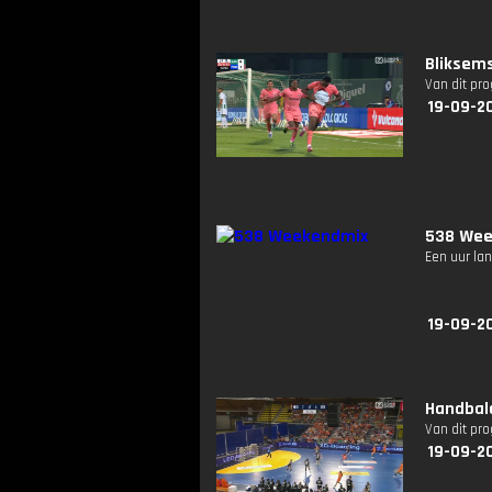
Bliksems
Van dit pr
19-09-2
538 Wee
Een uur lan
19-09-2
Handbal
Van dit pr
19-09-2