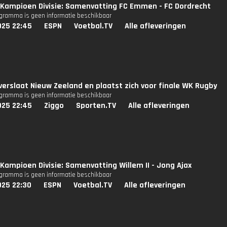
Kampioen Divisie: Samenvatting FC Emmen - FC Dordrecht
ogramma is geen informatie beschikbaar
025 22:45
ESPN
Voetbal.TV
Alle afleveringen
erslaat Nieuw Zeeland en plaatst zich voor finale WK Rugby
ogramma is geen informatie beschikbaar
025 22:45
Ziggo
Sporten.TV
Alle afleveringen
Kampioen Divisie: Samenvatting Willem II - Jong Ajax
ogramma is geen informatie beschikbaar
025 22:30
ESPN
Voetbal.TV
Alle afleveringen