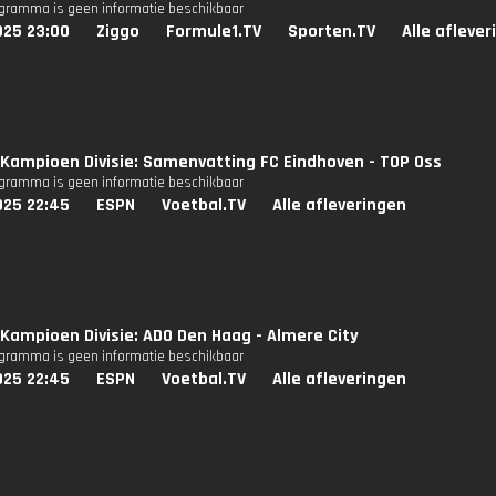
ogramma is geen informatie beschikbaar
025 23:00
Ziggo
Formule1.TV
Sporten.TV
Alle afleve
Kampioen Divisie: Samenvatting FC Eindhoven - TOP Oss
ogramma is geen informatie beschikbaar
025 22:45
ESPN
Voetbal.TV
Alle afleveringen
Kampioen Divisie: ADO Den Haag - Almere City
ogramma is geen informatie beschikbaar
025 22:45
ESPN
Voetbal.TV
Alle afleveringen