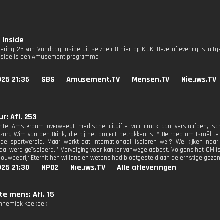
 Inside
evering 25 van Vandaag Inside uit seizoen 8 hier op KIJK. Deze aflevering is uit
nside is een Amusement programma
025 21:35
SBS
Amusement.TV
Mensen.TV
Nieuws.TV
r: Afl. 253
te Amsterdam overweegt medische uitgifte van crack aan verslaafden, sch
zorg Wim van den Brink, die bij het project betrokken is. * De roep om Israël te 
de sportwereld. Maar werkt dat internationaal isoleren wel? We kijken naar Z
naal werd geïsoleerd. * Vervolging voor kanker vanwege asbest. Volgens het OM 
bouwbedrijf Eternit hen willens en wetens had blootgesteld aan de ernstige gezon
025 21:30
NPO2
Nieuws.TV
Alle afleveringen
te mens: Afl. 15
Annemiek Koekoek.