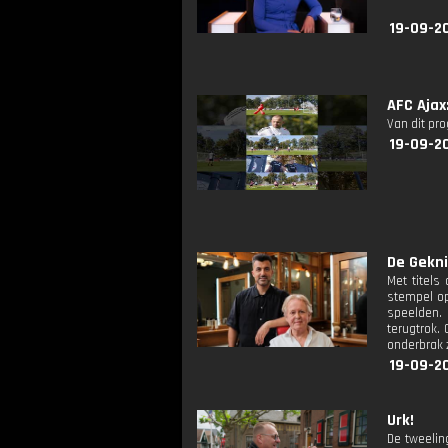
19-09-2
AFC Ajax
Van dit pr
19-09-20
De Gekni
Met titels
stempel op
speelden. 
terugtrok.
onderbrak 
19-09-2
Urk!
De tweelin