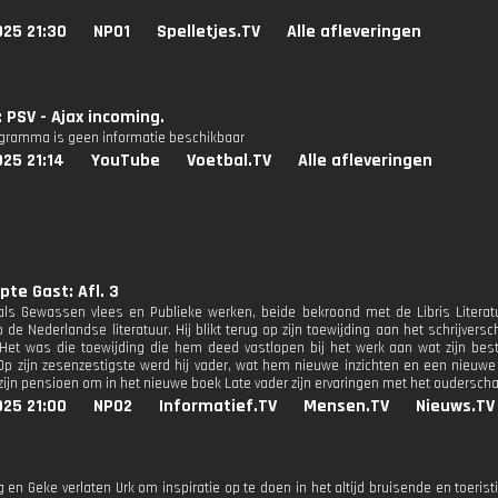
025 21:30
NPO1
Spelletjes.TV
Alle afleveringen
: PSV - Ajax incoming.
ogramma is geen informatie beschikbaar
25 21:14
YouTube
Voetbal.TV
Alle afleveringen
pte Gast: Afl. 3
 als Gewassen vlees en Publieke werken, beide bekroond met de Libris Literat
 de Nederlandse literatuur. Hij blikt terug op zijn toewijding aan het schrijvers
Het was die toewijding die hem deed vastlopen bij het werk aan wat zijn be
 Op zijn zesenzestigste werd hij vader, wat hem nieuwe inzichten en een nieuwe 
zijn pensioen om in het nieuwe boek Late vader zijn ervaringen met het ouderscha
025 21:00
NPO2
Informatief.TV
Mensen.TV
Nieuws.TV
g en Geke verlaten Urk om inspiratie op te doen in het altijd bruisende en toeri