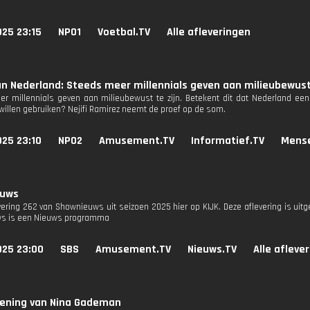
025 23:15
NPO1
Voetbal.TV
Alle afleveringen
n Nederland: Steeds meer millennials geven aan milieubewust
r millennials geven aan milieubewust te zijn. Betekent dit dat Nederland een
willen gebruiken? Nejifi Ramirez neemt de proef op de som.
025 23:10
NPO2
Amusement.TV
Informatief.TV
Mens
euws
evering 262 van Shownieuws uit seizoen 2025 hier op KIJK. Deze aflevering is uit
s is een Nieuws programma
025 23:00
SBS
Amusement.TV
Nieuws.TV
Alle afleve
ening van Nina Gademan