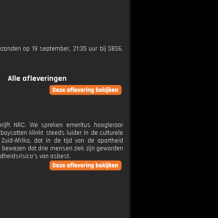
gezonden op 19 september, 21:35 uur bij SBS6.
Alle afleveringen
rijft NRC. We spreken emeritus hoogleraar
boycotten klinkt steeds luider in de culturele
uid-Afrika, dat in de tijd van de apartheid
is bewezen dat drie mensen ziek zijn geworden
dheidsrisico's van asbest.