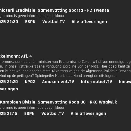
nloterij Eredivisie: Samenvatting Sparta - FC Twente
ogramma is geen informatie beschikbaar
025 22:30
ESPN
Voetbal.TV
Alle afleveringen
kelmann: Afl. 4
rremans, demissionair minister van Economische Zaken wil af van onnodige reg
en. In onze lijsttrekkersserie vanavond Caroline van der Plas. Hoe goed kent 
en is het wel haalbaar? * Mats Akkerman volgde de Algemene Politieke Beschou
debat op de peilingen? Opiniepeiler Maurice de Hond brengt de uitslagen.
025 22:20
NPO2
Amusement.TV
Informatief.TV
Nieuw
everingen
Kampioen Divisie: Samenvatting Roda JC - RKC Waalwijk
ogramma is geen informatie beschikbaar
25 22:16
ESPN
Voetbal.TV
Alle afleveringen