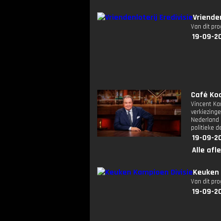
Vriende
Van dit pr
19-09-2
Café Koc
Vincent Ka
verkiezing
Nederland 
politieke 
19-09-2
Alle afl
Keuken 
Van dit pr
19-09-20