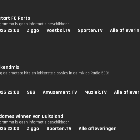
tart FC Porto
ogramma is geen informatie beschikbaar
025 22:00
Ziggo
Voetbal.TV
Sporten.TV
Alle afleveri
kendmix
g de grootste hits en lekkerste classics in de mix op Radio 538!
025 22:00
SBS
Amusement.TV
Muziek.TV
Alle afleve
dames winnen van Duitsland
ogramma is geen informatie beschikbaar
025 22:00
Ziggo
Sporten.TV
Alle afleveringen