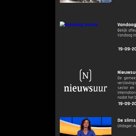
Vandaag
Bekijk afl
Vandaag I
19-09-2
Nieuwsuu
De gemeen
verslavings
sector en 
internatio
nadat het 
19-09-2
De slims
Uitdager: 