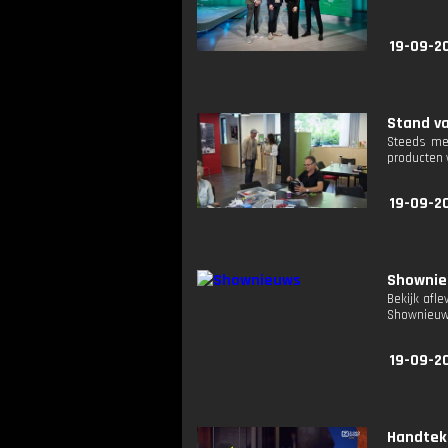
19-09-2
Stand va
Steeds mee
producten 
19-09-2
Showni
Bekijk afl
Shownieuw
19-09-2
Handtek