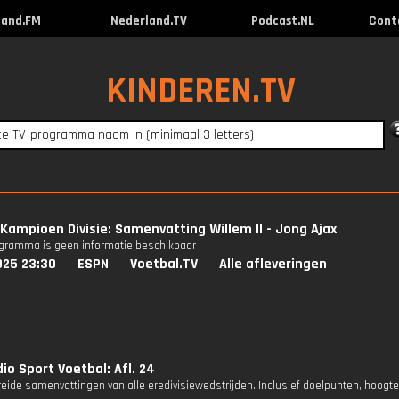
land.FM
Nederland.TV
Podcast.NL
Cont
KINDEREN.TV
Kampioen Divisie: Samenvatting Willem II - Jong Ajax
ogramma is geen informatie beschikbaar
025 23:30
ESPN
Voetbal.TV
Alle afleveringen
io Sport Voetbal: Afl. 24
reide samenvattingen van alle eredivisiewedstrijden. Inclusief doelpunten, hoogt