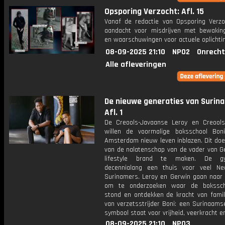
Opsporing Verzocht: Afl. 15
Vanaf de redactie van Opsporing Verzo
aandacht voor misdrijven met bewakin
en waarschuwingen voor actuele oplichti
08-09-2025 21:10
NPO2
Onrecht
Alle afleveringen
De nieuwe generaties van Surin
Afl. 1
De Creools-Javaanse Leroy en Creool
willen de voormalige boksschool Bo
Amsterdam nieuw leven inblazen. Dit doe
van de nalatenschap van de vader van G
lifestyle brand te maken. De 
decennialang een thuis voor veel Ne
Surinamers. Leroy en Gerwin gaan naar
om te onderzoeken waar de bokssch
stond en ontdekken de kracht van famili
van verzetsstrijder Boni: een Surinaams
symbool staat voor vrijheid, veerkracht e
08-09-2025 21:10
NPO3