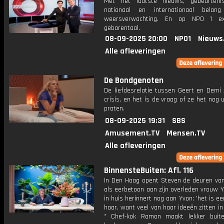
Met het laatste nieuws, gebeurteni
nationaal en internationaal bela
weersverwachting. En op NPO 1 e
gebarentaal.
08-09-2025 20:00
NPO1
Nieuws
Alle afleveringen
De Bondgenoten
De liefdesrelatie tussen Geert en Demi 
crisis, en het is de vraag of ze het nog 
praten.
08-09-2025 19:31
SBS
Amusement.TV
Mensen.TV
Alle afleveringen
BinnensteBuiten: Afl. 116
In Den Haag opent Steven de deuren van 
als eerbetoon aan zijn overleden vrouw Y
in huis herinnert nog aan Yvon; 'het is e
haar, want veel van haar ideeën zitten in 
* Chef-kok Ramon maakt lekker buit