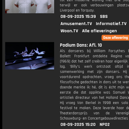
tot een moderne woning met drie sla
terwijl er ook verbouwingen plaats
Liverpool en Torquay.
08-09-2025 15:39
SBS
Amusement.TV
Informatief.TV
Woon.TV
Alle afleveringen
Podium Dans: Afl. 10
Als danseres bij William Forsythes
Ballett Frankfurt ontdekte Regina v
(1969) dat het zelf creëren haar eigenlijk
lag. 'Billy's werk ontstaat altijd
samenwerking met zijn dansers. Hij
voortdurend opdrachten, vroeg ons t
filosofische gedachten in dans uit te wer
doende merkte ik: hé, dit is écht mijn w
eerste die dat oppikte was Samuel 
artistiek directeur van het Holland Dance
Hij vroeg Van Berkel in 1998 een solo
festival te maken. Deze leverde haar de
Theaterdansprijs van de Vereni
Schouwburg- en Concertgebouwdirecties 
08-09-2025 15:20
NPO2