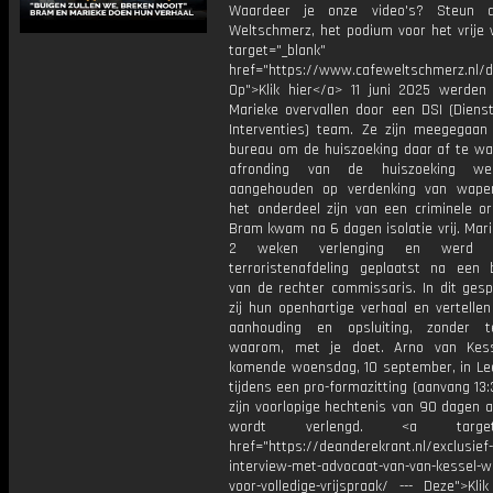
Waardeer je onze video's? Steun 
Weltschmerz, het podium voor het vrije 
target="_blank"
href="https://www.cafeweltschmerz.nl/
Op">Klik hier</a> 11 juni 2025 werde
Marieke overvallen door een DSI (Dienst
Interventies) team. Ze zijn meegegaan
bureau om de huiszoeking daar af te wa
afronding van de huiszoeking w
aangehouden op verdenking van wape
het onderdeel zijn van een criminele or
Bram kwam na 6 dagen isolatie vrij. Mar
2 weken verlenging en werd
terroristenafdeling geplaatst na een b
van de rechter commissaris. In dit gesp
zij hun openhartige verhaal en vertelle
aanhouding en opsluiting, zonder 
waarom, met je doet. Arno van Kess
komende woensdag, 10 september, in L
tijdens een pro-formazitting (aanvang 13:
zijn voorlopige hechtenis van 90 dagen a
wordt verlengd. <a target="
href="https://deanderekrant.nl/exclusief-
interview-met-advocaat-van-van-kessel-w
voor-volledige-vrijspraak/ --- Deze">Kli