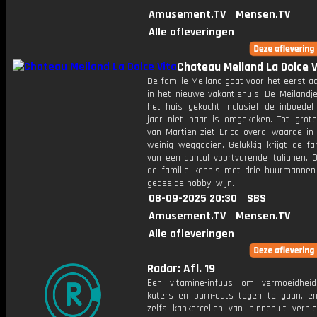
Amusement.TV
Mensen.TV
Alle afleveringen
Chateau Meiland La Dolce V
De familie Meiland gaat voor het eerst a
in het nieuwe vakantiehuis. De Meilandj
het huis gekocht inclusief de inboede
jaar niet naar is omgekeken. Tot grote
van Martien ziet Erica overal waarde in
weinig weggooien. Gelukkig krijgt de fa
van een aantal voortvarende Italianen. 
de familie kennis met drie buurmanne
gedeelde hobby: wijn.
08-09-2025 20:30
SBS
Amusement.TV
Mensen.TV
Alle afleveringen
Radar: Afl. 19
Een vitamine-infuus om vermoeidheid,
katers en burn-outs tegen te gaan, e
zelfs kankercellen van binnenuit vernie