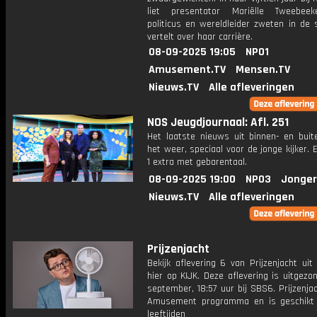
liet presentator Mariëlle Tweebee
politicus en wereldleider zweten in de 
vertelt over haar carrière.
08-09-2025 19:05
NPO1
Amusement.TV
Mensen.TV
Nieuws.TV
Alle afleveringen
NOS Jeugdjournaal: Afl. 251
Het laatste nieuws uit binnen- en buit
het weer, speciaal voor de jonge kijker.
1 extra met gebarentaal.
08-09-2025 19:00
NPO3
Jonger
Nieuws.TV
Alle afleveringen
Prijzenjacht
Bekijk aflevering 6 van Prijzenjacht uit
hier op KIJK. Deze aflevering is uitgez
september, 18:57 uur bij SBS6. Prijzenja
Amusement programma en is geschikt 
leeftijden