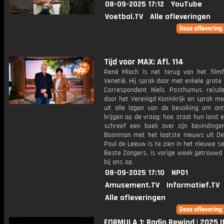
08-09-2025 17:12
YouTube
Voetbal.TV
Alle afleveringen
Tijd voor MAX: Afl. 114
René Mioch is net terug van het filmfe
Venetië. Hij sprak daar met enkele grote 
Correspondent Niels Posthumus reisde
door het Verenigd Koninkrijk en sprak m
uit alle lagen van de bevolking om an
krijgen op de vraag: hoe staat hun land e
schreef een boek over zijn bevindinge
Boonman met het laatste nieuws uit De
Paul de Leeuw is te zien in het nieuwe s
Beste Zangers, is vorige week getrouwd 
bij ons op.
08-09-2025 17:10
NPO1
Amusement.TV
Informatief.TV
Alle afleveringen
FORMULA 1: Radio Rewind | 2025 I