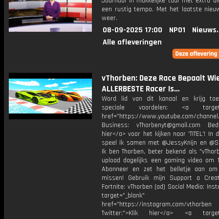
Journaal in makkelijke taal met extra ui
een rustig tempo. Met het laatste nieu
weer.
08-09-2025 17:00
NPO1
Nieuws
Alle afleveringen
vThorben: Deze Race Bepaalt Wi
ALLERBESTE Racer Is…
Word lid van dit kanaal en krijg to
speciale voordelen: <a target=
href="https://www.youtube.com/channel
Business: vThorbenyt@gmail.com Beda
hier</a> voor het kijken naar 'TITEL'! In 
speel ik samen met @JessyKnijn en @Sa
Ik ben Thorben, beter bekend als "vThor
upload dagelijks een gaming video om 1
Abonneer en zet het belletje aan om
missen! Gebruik mijn Support a Crea
Fortnite: vThorben (ad) Social Media: Ins
target="_blank"
href="https://instagram.com/vthorben
Twitter:">Klik hier</a> <a target=