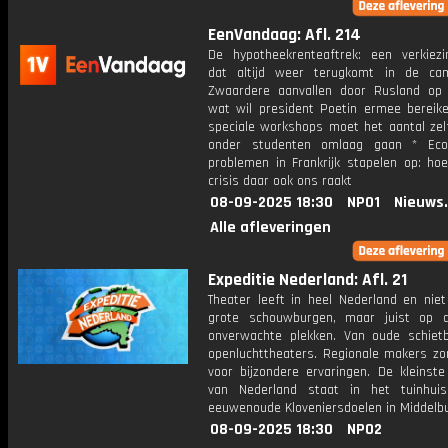
EenVandaag: Afl. 214
De hypotheekrenteaftrek: een verkiez
dat altijd weer terugkomt in de ca
Zwaardere aanvallen door Rusland op 
wat wil president Poetin ermee bereik
speciale workshops moet het aantal zel
onder studenten omlaag gaan * Eco
problemen in Frankrijk stapelen op: hoe
crisis daar ook ons raakt
08-09-2025 18:30
NPO1
Nieuws
Alle afleveringen
Expeditie Nederland: Afl. 21
Theater leeft in heel Nederland en niet
grote schouwburgen, maar juist op 
onverwachte plekken. Van oude schiet
openluchttheaters. Regionale makers zo
voor bijzondere ervaringen. De kleinste
van Nederland staat in het tuinhui
eeuwenoude Kloveniersdoelen in Middelbu
08-09-2025 18:30
NPO2