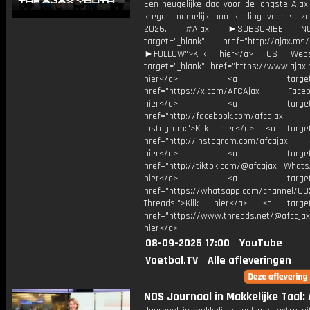
Een heugelijke dag voor de jongste Ajax 
kregen namelijk hun kleding voor seiz
2026. #Ajax ►SUBSCRIBE 
target="_blank" href="http://ajax.ms/
►FOLLOW">Klik hier</a> US Webs
target="_blank" href="https://www.ajax.n
hier</a> <a target="_
href="https://x.com/AFCAjax Facebo
hier</a> <a target="_
href="http://facebook.com/afcajax
Instagram:">Klik hier</a> <a target
href="http://instagram.com/afcajax TikT
hier</a> <a target="_
href="http://tiktok.com/@afcajax WhatsA
hier</a> <a target="_
href="https://whatsapp.com/channel/
Threads:">Klik hier</a> <a target=
href="https://www.threads.net/@afcajax
hier</a>
08-09-2025 17:00
YouTube
Voetbal.TV
Alle afleveringen
NOS Journaal in Makkelijke Taal: 