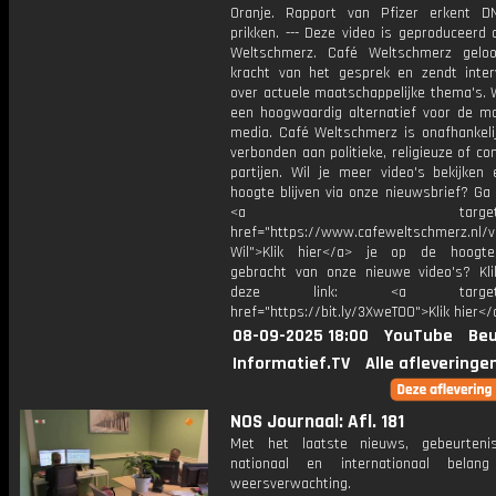
Oranje. Rapport van Pfizer erkent 
prikken. --- Deze video is geproduceerd
Weltschmerz. Café Weltschmerz gelo
kracht van het gesprek en zendt inter
over actuele maatschappelijke thema's. 
een hoogwaardig alternatief voor de m
media. Café Weltschmerz is onafhankelij
verbonden aan politieke, religieuze of c
partijen. Wil je meer video's bekijken
hoogte blijven via onze nieuwsbrief? Ga
<a target="_bl
href="https://www.cafeweltschmerz.nl/v
Wil">Klik hier</a> je op de hoogt
gebracht van onze nieuwe video's? Kl
deze link: <a target="_
href="https://bit.ly/3XweTO0">Klik hier</
08-09-2025 18:00
YouTube
Beu
Informatief.TV
Alle afleveringe
NOS Journaal: Afl. 181
Met het laatste nieuws, gebeurteni
nationaal en internationaal bela
weersverwachting.