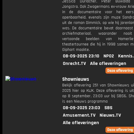
Jessica Durlacher, Peter Buwalda
Jongstra. Ook Zwagermans ex-vrouw Ariel
in de documentaire voor het eer
openbaarheid, evenals zijn muze Sand
uit de roman Gimmick, op wie hij jarenlan
was. De documentaire bevat daarnaast 
archiefmateriaal, waaronder nooi
vertoonde beelden van Hamerlie
theatertournee die hij in 1998 samen m
Giphart maakte.
08-09-2025 23:10
NPO2
Kennis
Onrecht.TV
Alle afleveringen
Shownieuws
Bekijk aflevering 251 van Shownieuws ui
2025 hier op KIJK. Deze aflevering is u
op 8 september, 23:03 uur bij SBS6. S
is een Nieuws programma
08-09-2025 23:03
SBS
Amusement.TV
Nieuws.TV
Alle afleveringen