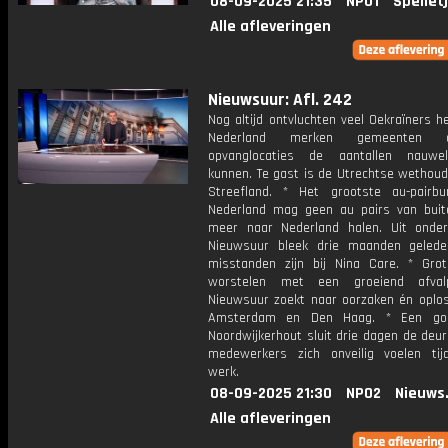
08-09-2025 21:35
NPO1
Spellet
Alle afleveringen
Nieuwsuur: Afl. 242
Nog altijd ontvluchten veel Oekraïners he
Nederland merken gemeenten
opvanglocaties de aantallen nauwel
kunnen. Te gast is de Utrechtse wethoud
Streefland. * Het grootste au-pairb
Nederland mag geen au pairs van bui
meer naar Nederland halen. Uit onde
Nieuwsuur bleek drie maanden geled
misstanden zijn bij Nina Care. * Gro
worstelen met een groeiend afvalp
Nieuwsuur zoekt naar oorzaken én oplos
Amsterdam en Den Haag. * Een gol
Noordwijkerhout sluit drie dagen de deu
medewerkers zich onveilig voelen ti
werk.
08-09-2025 21:30
NPO2
Nieuws
Alle afleveringen