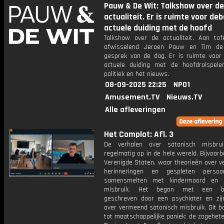
Pauw & De Wit: Talkshow over de
actualiteit. Er is ruimte voor de
actuele duiding met de hoofd
Talkshow over de actualiteit. Aan taf
afwisselend Jeroen Pauw en Tim de
gesprek van de dag. Er is ruimte voor
actuele duiding met de hoofdrolspele
politiek en het nieuws.
08-09-2025 22:25
NPO1
Amusement.TV
Nieuws.TV
Alle afleveringen
Het Complot: Afl. 3
De verhalen over satanisch misbrui
regelmatig op in de hele wereld. Bijvoorb
Verenigde Staten, waar theorieën over v
herinneringen en gespleten persoon
samensmelten met kindermoord en s
misbruik. Het begon met een bes
geschreven door een psychiater en zijn
over vermeend satanisch misbruik. Dit b
tot maatschappelijke paniek: de zogehet