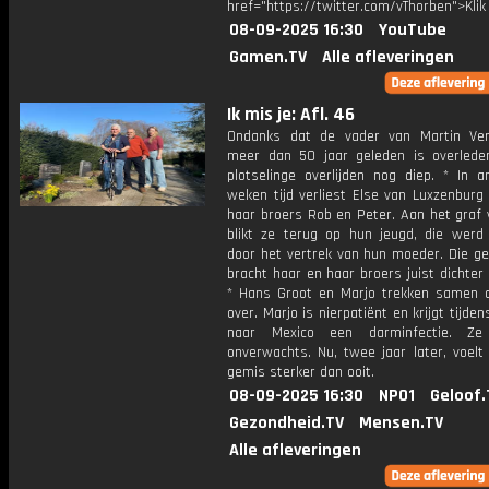
href="https://twitter.com/vThorben">Klik
08-09-2025 16:30
YouTube
Gamen.TV
Alle afleveringen
Ik mis je: Afl. 46
Ondanks dat de vader van Martin Ve
meer dan 50 jaar geleden is overleden,
plotselinge overlijden nog diep. * In a
weken tijd verliest Else van Luxzenburg
haar broers Rob en Peter. Aan het graf 
blikt ze terug op hun jeugd, die werd
door het vertrek van hun moeder. Die ge
bracht haar en haar broers juist dichter b
* Hans Groot en Marjo trekken samen 
over. Marjo is nierpatiënt en krijgt tijden
naar Mexico een darminfectie. Ze o
onverwachts. Nu, twee jaar later, voelt
gemis sterker dan ooit.
08-09-2025 16:30
NPO1
Geloof.
Gezondheid.TV
Mensen.TV
Alle afleveringen