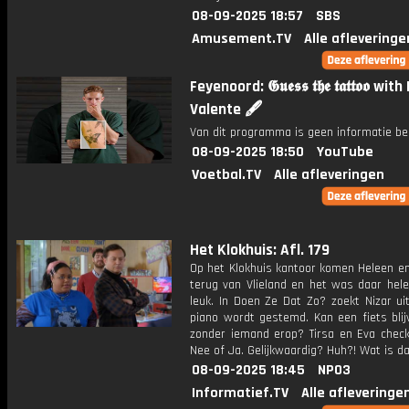
08-09-2025 18:57
SBS
Amusement.TV
Alle afleveringe
Feyenoord: 𝕲𝖚𝖊𝖘𝖘 𝖙𝖍𝖊 𝖙𝖆𝖙𝖙𝖔𝖔 wi
Valente 🖋️
Van dit programma is geen informatie be
08-09-2025 18:50
YouTube
Voetbal.TV
Alle afleveringen
Het Klokhuis: Afl. 179
Op het Klokhuis kantoor komen Heleen en
terug van Vlieland en het was daar hele
leuk. In Doen Ze Dat Zo? zoekt Nizar ui
piano wordt gestemd. Kan een fiets blij
zonder iemand erop? Tirsa en Eva check
Nee of Ja. Gelijkwaardig? Huh?! Wat is d
08-09-2025 18:45
NPO3
Informatief.TV
Alle afleveringe