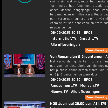
claims zijn niet mis, maar het bewijs o
Toch wordt het fenomeen steeds pop
onder andere aangejaagd door inter
beroemdheden en influencers. Radar be
een verborgen camera vier privéklin
vitamine-infusen aanbieden en treft daa
misstanden aan.
08-09-2025 20:25
NPO2
Informatief.TV
Onrecht.TV
Alle afleveringen
Van Roosmalen & Groenteman: Af
Met verwondering, lichte irritatie en e
oog voor de absurditeit van de media
het publieke debat nemen Marcel van 
en Gijs Groenteman de week door.
08-09-2025 20:20
NPO3
Amusement.TV
Mensen.TV
Nieuws.TV
Alle afleveringen
NOS Journaal 20.00 uur: Afl. 179