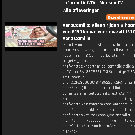
Informatief.TV
Mensen.TV
Alle afleveringen
VeraCamilla: Alleen rijden & haa
van €150 kopen voor mezelf | VLO
Vera Camilla
Ik rijd voor het eerst alleen, breng en
naar en van werk, help mama lipstick ui
koop een €150 haarborstel Mijn 
target="_blank"
href="https://partner.bol.com/click/click?
p=2&t=url&s=36262&f=TXL&url=https%
zit-tussen-je-
oren%2F9300000181485229%2F&name=H
hier</a> (dit is een affiliate link.
commissie, jij betaalt niks extra's) ♡ 
<a target="_bl
href="http://instagram.com/veracamill
hier</a> TikTok <a target="
href="https://tiktok.com/@veracamilla9
hier</a> Facebook <a target="
href="http://facebook.com/veracamilla/">
hier</a>