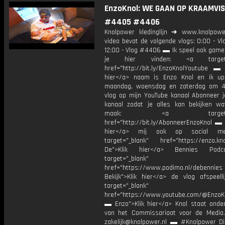
EnzoKnol: WE GAAN OP KRAAMVISI
#4405 #4406
Knolpower kledinglijn ➜ www.knolpowe
video bevat de volgende vlogs: 0:00 - V
12:00 - Vlog #4406 ▬ Ik speel ook games
je hier vinden: <a target="
href="http://bit.ly/EnzoKnolYoutube ▬ M
hier</a> naam is Enzo Knol en ik up
maandag, woensdag en zaterdag om 4
vlog op mijn YouTube kanaal Abonneer j
kanaal zodat je alles kan bekijken w
maak: <a target="_b
href="http://bit.ly/AbonneerEnzoKnol ▬ 
hier</a> mij ook op social me
target="_blank" href="https://enzo.kno
De">Klik hier</a> Bennies Podc
target="_blank"
href="https://www.podimo.nl/debennies
Bekijk">Klik hier</a> de vlog afspeelli
target="_blank"
href="https://www.youtube.com/@EnzoKn
▬ Enzo">Klik hier</a> Knol staat onder
van het Commissariaat voor de Media.
zakelijk@knolpower.nl ▬ #Knolpower Di