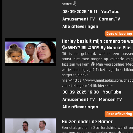
peace ✌
08-09-2025 16:11
YouTube
Amusement.TV
Gamen.TV
Alle afleveringen
Harley besluit mijn camera te w
💦 WHY?!!!!! #509 By Nienke Plas
Dit is nu gebeurd, wat is een passe
naast niet mee mogen op vakantie volg
Tips zijn welkom 😁 Mijn voorstelling 'Mede
wil je daar bij zijn? Tickets zijn beschikb
target="_blank"
href="https://www.nienkeplas.com/theat
voorstellingen/">Klik hier</a>
08-09-2025 16:00
YouTube
Amusement.TV
Mensen.TV
Alle afleveringen
Huizen onder de Hamer
Een stuk grond in Staffordshire wordt o