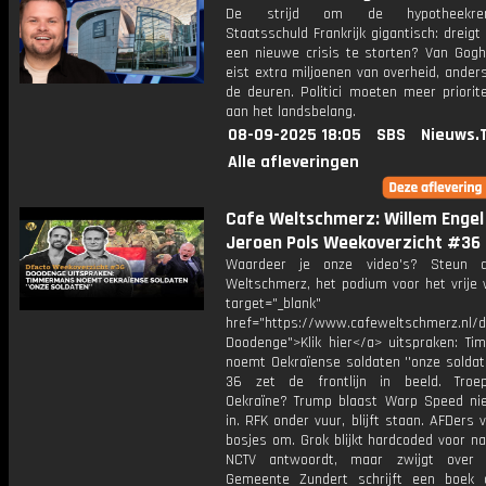
De strijd om de hypotheekrente
Staatsschuld Frankrijk gigantisch: dreigt
een nieuwe crisis te storten? Van Go
eist extra miljoenen van overheid, anders
de deuren. Politici moeten meer priorite
aan het landsbelang.
08-09-2025 18:05
SBS
Nieuws.
Alle afleveringen
Cafe Weltschmerz: Willem Engel
Jeroen Pols Weekoverzicht #36
Waardeer je onze video's? Steun 
Weltschmerz, het podium voor het vrije 
target="_blank"
href="https://www.cafeweltschmerz.nl/
Doodenge">Klik hier</a> uitspraken: T
noemt Oekraïense soldaten ''onze soldat
36 zet de frontlijn in beeld. Troe
Oekraïne? Trump blaast Warp Speed ni
in. RFK onder vuur, blijft staan. AFDers 
bosjes om. Grok blijkt hardcoded voor na
NCTV antwoordt, maar zwijgt over 
Gemeente Zundert schrijft een boek 