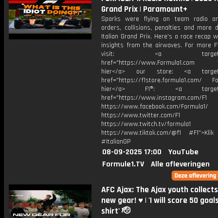
Grand Prix | Paramount+
Sparks were flying on team radio a
orders, collisions, penalties and more 
Italian Grand Prix. Here's a race recap 
insights from the airwaves. For more F1
visit: <a target="_b
href="https://www.Formula1.com Vis
hier</a> our store: <a target=
href="https://f1store.formula1.com/ Fol
hier</a> F1®: <a target="_
href="https://www.instagram.com/F1
https://www.facebook.com/Formula1/
https://www.twitter.com/F1
https://www.twitch.tv/formula1
https://www.tiktok.com/@f1 #F1">Klik
#ItalianGP
08-09-2025 17:00
YouTube
Formule1.TV
Alle afleveringen
AFC Ajax: The Ajax youth collects
new gear! ♥️ | 'I will score 50 goals
shirt' 🫡