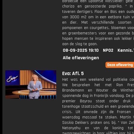
barbecue een Spaanse klassieker: gele 
chorizo en geroosterde paprika. * I
toveren dertigers Floor en Bas een oude
van 3000 m2 om in een eetbare tuin 
en dier. Met verschillende soorten
pompoenen en courgettes, bloemen voor
en groenbemesters voor een gezonde 
hopen mensen te inspireren ook lekker i
aan de slag te gaan.
08-09-2025 19:10
NPO2
Kennis.
Alle afleveringen
Eva: Afl. 5
Het was een weekend vol politieke co
We bespreken het met Ron Fres
Brandemann en Wouter de Winthe
spannende dag in Frankrijk vandaag. De p
premier Bayrou staat onder druk
torenhoge staatsschuld en een groeiende
crisis. Uit onvrede zijn de Fransen
woensdag massaal te staken. Martin 
Saskia Dekkers praten ons bij. * Van Ze
Netanyahu en van de koning tot
zwaargewichten: in haar vijftien jaar bij