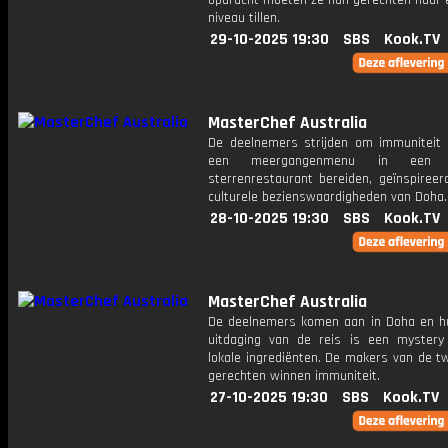
opdracht moeten ze hun gerechten naar 
niveau tillen.
29-10-2025 19:30
SBS
Kook.TV
MasterChef Australia
De deelnemers strijden om immuniteit t
een meergangenmenu in een Mi
sterrenrestaurant bereiden, geïnspireer
culturele bezienswaardigheden van Doha.
28-10-2025 19:30
SBS
Kook.TV
MasterChef Australia
De deelnemers komen aan in Doha en h
uitdaging van de reis is een myster
lokale ingrediënten. De makers van de t
gerechten winnen immuniteit.
27-10-2025 19:30
SBS
Kook.TV