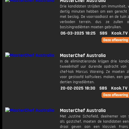
MasterChef Australia
Drie kandidaten strijden om immuniteit, 
dertig minuten hebben om een ​​gerecht
met beslag. De voorraadkast en de tuin z
verboden terrein, dus ze zullen a
basisingrediënten moeten gebruiken.
06-03-2025 18:25
SBS
Kook.TV
MasterChef Australia
In de eliminatieronde krijgen drie kand
tweeënhalf uur durende opdracht van 
chef-kok Marcus Wareing. Ze moeten zi
voor gestoofd kalfsvlees maken, een ge
dertien ingrediënten.
20-02-2025 18:30
SBS
Kook.TV
MasterChef Australia
Met Justine Schofield, deelnemer van s
als gastchef, moeten de kandidaten ee
draai geven aan een klassiek Frans