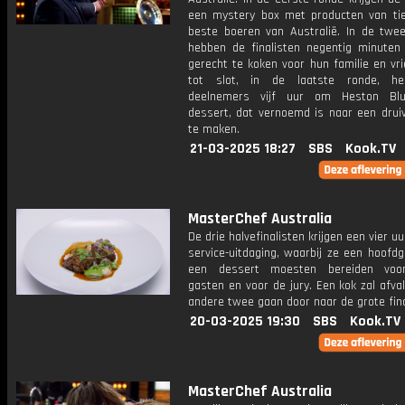
een mystery box met producten van ti
beste boeren van Australië. In de twe
hebben de finalisten negentig minuten 
gerecht te koken voor hun familie en vr
tot slot, in de laatste ronde, h
deelnemers vijf uur om Heston Blu
dessert, dat vernoemd is naar een druiv
te maken.
21-03-2025 18:27
SBS
Kook.TV
MasterChef Australia
De drie halvefinalisten krijgen een vier u
service-uitdaging, waarbij ze een hoofd
een dessert moesten bereiden voor
gasten en voor de jury. Een kok zal afva
andere twee gaan door naar de grote fina
20-03-2025 19:30
SBS
Kook.TV
MasterChef Australia