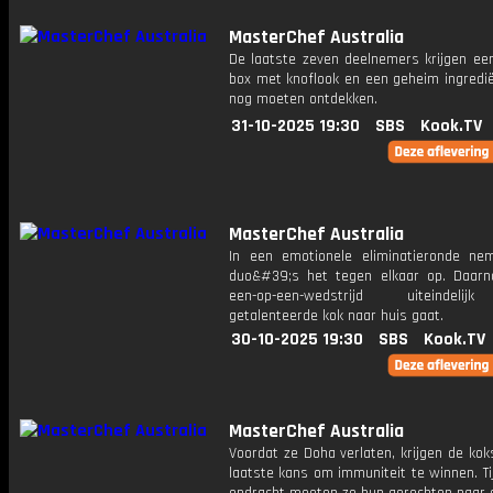
MasterChef Australia
De laatste zeven deelnemers krijgen ee
box met knoflook en een geheim ingredië
nog moeten ontdekken.
31-10-2025 19:30
SBS
Kook.TV
MasterChef Australia
In een emotionele eliminatieronde n
duo&#39;s het tegen elkaar op. Daarn
een-op-een-wedstrijd uiteindeli
getalenteerde kok naar huis gaat.
30-10-2025 19:30
SBS
Kook.TV
MasterChef Australia
Voordat ze Doha verlaten, krijgen de ko
laatste kans om immuniteit te winnen. T