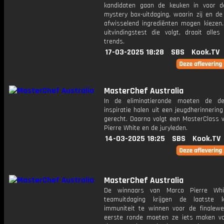
kandidaten gaan de keuken in voor d
mystery box-uitdaging, waarin zij en de
afwisselend ingrediënten mogen kiezen.
uitvindingstest die volgt, draait alle
trends.
17-03-2025 18:28
SBS
Kook.TV
MasterChef Australia
In de eliminatieronde moeten de de
inspiratie halen uit een jeugdherinnerin
gerecht. Daarna volgt een MasterClass 
Pierre White en de juryleden.
14-03-2025 18:25
SBS
Kook.TV
MasterChef Australia
De winnaars van Marco Pierre Whi
teamuitdaging krijgen de laatste
immuniteit te winnen voor de finalewe
eerste ronde moeten ze iets maken vo