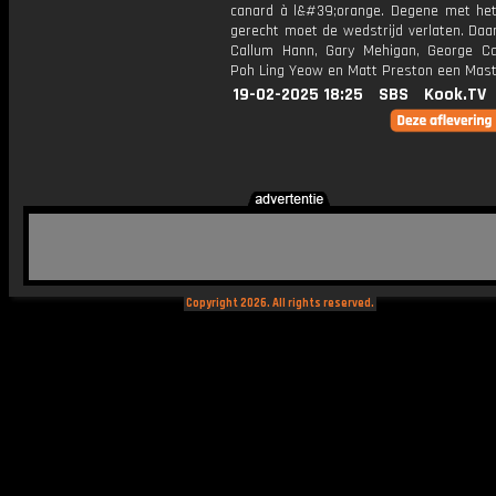
canard à l&#39;orange. Degene met he
gerecht moet de wedstrijd verlaten. Daa
Callum Hann, Gary Mehigan, George Ca
Poh Ling Yeow en Matt Preston een Mast
19-02-2025 18:25
SBS
Kook.TV
Copyright 2026. All rights reserved.