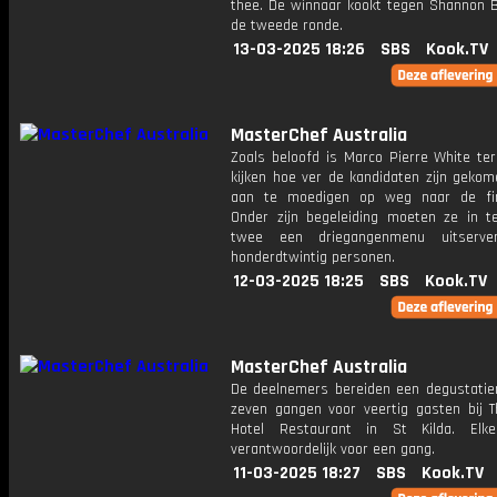
thee. De winnaar kookt tegen Shannon B
de tweede ronde.
13-03-2025 18:26
SBS
Kook.TV
MasterChef Australia
Zoals beloofd is Marco Pierre White te
kijken hoe ver de kandidaten zijn geko
aan te moedigen op weg naar de fin
Onder zijn begeleiding moeten ze in 
twee een driegangenmenu uitserve
honderdtwintig personen.
12-03-2025 18:25
SBS
Kook.TV
MasterChef Australia
De deelnemers bereiden een degustati
zeven gangen voor veertig gasten bij T
Hotel Restaurant in St Kilda. Elk
verantwoordelijk voor een gang.
11-03-2025 18:27
SBS
Kook.TV