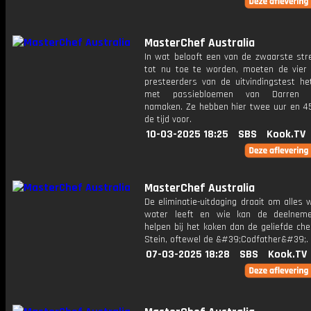
MasterChef Australia
In wat belooft een van de zwaarste str
tot nu toe te worden, moeten de vier 
presteerders van de uitvindingstest he
met passiebloemen van Darren P
namaken. Ze hebben hier twee uur en 4
de tijd voor.
10-03-2025 18:25
SBS
Kook.TV
MasterChef Australia
De eliminatie-uitdaging draait om alles 
water leeft en wie kan de deelneme
helpen bij het koken dan de geliefde che
Stein, oftewel de &#39;Codfather&#39;.
07-03-2025 18:28
SBS
Kook.TV