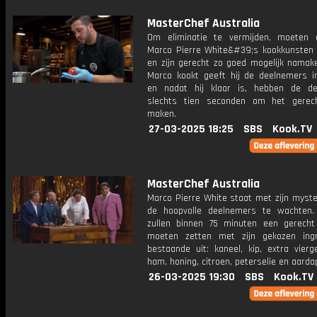
MasterChef Australia
Om eliminatie te vermijden, moeten 
Marco Pierre White&#39;s kookkunsten 
en zijn gerecht zo goed mogelijk namake
Marco kookt geeft hij de deelnemers in
en nadat hij klaar is, hebben de d
slechts tien seconden om het gerec
maken.
27-03-2025 18:25
SBS
Kook.TV
MasterChef Australia
Marco Pierre White staat met zijn myste
de hoopvolle deelnemers te wachten
zullen binnen 75 minuten een gerecht
moeten zetten met zijn gekozen ingr
bestaande uit: kaneel, kip, extra vierge 
ham, honing, citroen, peterselie en aarda
26-03-2025 19:30
SBS
Kook.TV