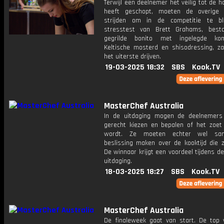
Terwijl een deelnemer het veilig tot de ha
heeft geschopt, moeten de overige 
strijden om in de competitie te bl
stresstest van Brett Grahams, best
gegrilde bonito met ingelegde ko
Keltische mosterd en shisodressing, za
het uiterste drijven.
19-03-2025 18:32
SBS
Kook.TV
MasterChef Australia
In de uitdaging mogen de deelnemers
gerecht kiezen en bepalen of het zoet 
wordt. Ze moeten echter wel sa
beslissing maken over de kooktijd die z
De winnaar krijgt een voordeel tijdens d
uitdaging.
18-03-2025 18:27
SBS
Kook.TV
MasterChef Australia
De finaleweek gaat van start. De top v