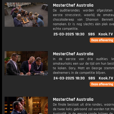
MasterChef Australia
De auditierondes worden afgeslote
eerste stresstest, waarbij de amate
chocoladereep van Shannon Bennet
namaken. Er is nog slechts één plek ove
echte competitie.
25-03-2025 18:30
SBS
Kook.TV
MasterChef Australia
In de eerste van drie audities kr
amateurkoks een uur de tijd om hun best
te koken. Gary, Matt en George stem
deelnemers in de competitie blijven.
24-03-2025 18:30
SBS
Kook.TV
MasterChef Australia
De finale bestaat uit drie rondes, waar
de twee koks gekroond zal worden tot M
Australië. In de eerste ronde krijgen de 