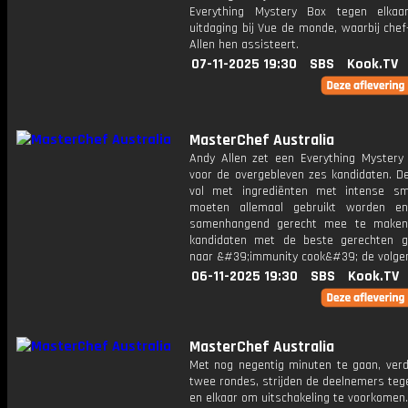
Everything Mystery Box tegen elkaa
uitdaging bij Vue de monde, waarbij che
Allen hen assisteert.
07-11-2025 19:30
SBS
Kook.TV
MasterChef Australia
Andy Allen zet een Everything Mystery
voor de overgebleven zes kandidaten. De
vol met ingrediënten met intense s
moeten allemaal gebruikt worden e
samenhangend gerecht mee te maken.
kandidaten met de beste gerechten 
naar &#39;immunity cook&#39; de volge
06-11-2025 19:30
SBS
Kook.TV
MasterChef Australia
Met nog negentig minuten te gaan, verd
twee rondes, strijden de deelnemers teg
en elkaar om uitschakeling te voorkomen.