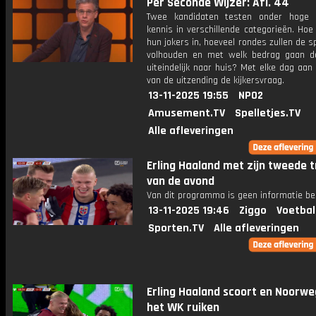
Per Seconde Wijzer: Afl. 44
Twee kandidaten testen onder hoge 
kennis in verschillende categorieën. Hoe 
hun jokers in, hoeveel rondes zullen de s
volhouden en met welk bedrag gaan d
uiteindelijk naar huis? Met elke dag aan
van de uitzending de kijkersvraag.
13-11-2025 19:55
NPO2
Amusement.TV
Spelletjes.TV
Alle afleveringen
Erling Haaland met zijn tweede 
van de avond
Van dit programma is geen informatie be
13-11-2025 19:46
Ziggo
Voetbal
Sporten.TV
Alle afleveringen
Erling Haaland scoort en Noorw
het WK ruiken