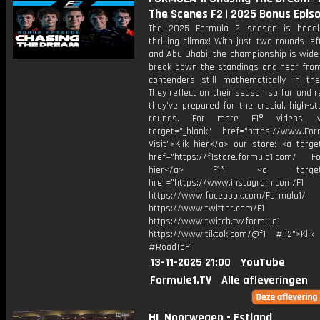
The Scenes F2 | 2025 Bonus Epis
The 2025 Formula 2 season is headi
thrilling climax! With just two rounds lef
and Abu Dhabi, the championship is wide
break down the standings and hear from 
contenders still mathematically in the
They reflect on their season so far and 
they've prepared for the crucial, high-st
rounds. For more F1® videos, v
target="_blank" href="https://www.For
Visit">Klik hier</a> our store: <a targe
href="https://f1store.formula1.com/ Fol
hier</a> F1®: <a target="_
href="https://www.instagram.com/F1
https://www.facebook.com/Formula1/
https://www.twitter.com/F1
https://www.twitch.tv/formula1
https://www.tiktok.com/@f1 #F2">Klik
#RoadToF1
13-11-2025 21:00
YouTube
Formule1.TV
Alle afleveringen
HL Noorwegen - Estland