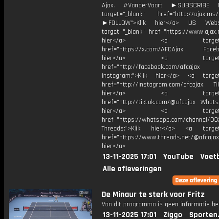
Ajax. #VanderVaart ►SUBSCRIBE
target="_blank" href="http://ajax.ms/
►FOLLOW">Klik hier</a> US Webs
target="_blank" href="https://www.ajax.n
hier</a> <a target="_
href="https://x.com/AFCAjax Facebo
hier</a> <a target="_
href="http://facebook.com/afcajax
Instagram:">Klik hier</a> <a target
href="http://instagram.com/afcajax TikT
hier</a> <a target="_
href="http://tiktok.com/@afcajax WhatsA
hier</a> <a target="_
href="https://whatsapp.com/channel/
Threads:">Klik hier</a> <a target=
href="https://www.threads.net/@afcajax
hier</a>
13-11-2025 17:01
YouTube
Voetb
Alle afleveringen
De Minaur te sterk voor Fritz
Van dit programma is geen informatie be
13-11-2025 17:01
Ziggo
Sporten