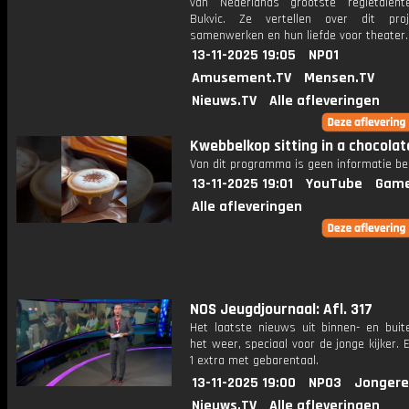
van Nederlands grootste regietalent
Bukvic. Ze vertellen over dit proj
samenwerken en hun liefde voor theater.
13-11-2025 19:05
NPO1
Amusement.TV
Mensen.TV
Nieuws.TV
Alle afleveringen
Kwebbelkop sitting in a chocolat
Van dit programma is geen informatie be
13-11-2025 19:01
YouTube
Game
Alle afleveringen
NOS Jeugdjournaal: Afl. 317
Het laatste nieuws uit binnen- en buit
het weer, speciaal voor de jonge kijker.
1 extra met gebarentaal.
13-11-2025 19:00
NPO3
Jongere
Nieuws.TV
Alle afleveringen