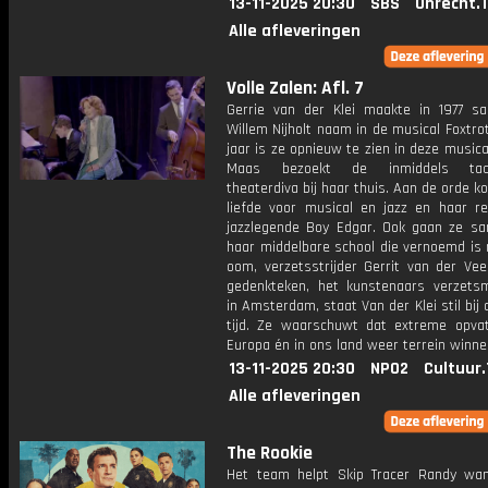
13-11-2025 20:30
SBS
Onrecht.
Alle afleveringen
Volle Zalen: Afl. 7
Gerrie van der Klei maakte in 1977 
Willem Nijholt naam in de musical Foxtr
jaar is ze opnieuw te zien in deze musica
Maas bezoekt de inmiddels tacht
theaterdiva bij haar thuis. Aan de orde 
liefde voor musical en jazz en haar re
jazzlegende Boy Edgar. Ook gaan ze s
haar middelbare school die vernoemd is 
oom, verzetsstrijder Gerrit van der Veen
gedenkteken, het kunstenaars verzet
in Amsterdam, staat Van der Klei stil bij 
tijd. Ze waarschuwt dat extreme opvat
Europa én in ons land weer terrein winne
13-11-2025 20:30
NPO2
Cultuur
Alle afleveringen
The Rookie
Het team helpt Skip Tracer Randy wan