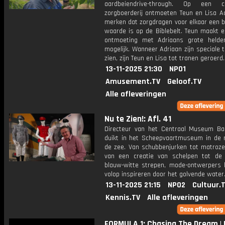
aardbeiendrive-through. Op een chr
zorgboerderij ontmoeten Teun en Lisa Ad
merken dat zorgdragen voor elkaar een b
waarde is op de Biblebelt. Teun maakt e
ontmoeting met Adriaans grote helde
mogelijk. Wanneer Adriaan zijn speciale t
zien, zijn Teun en Lisa tot tranen geroerd.
13-11-2025 21:30
NPO1
Amusement.TV
Geloof.TV
Alle afleveringen
Nu te Zien!: Afl. 41
Directeur van het Centraal Museum Ba
duikt in het Scheepvaartmuseum in de
de zee. Van schubbenjurken tot matroze
van een creatie van schelpen tot de
blauw-witte strepen, mode-ontwerpers l
volop inspireren door het golvende water
13-11-2025 21:15
NPO2
Cultuur.
Kennis.TV
Alle afleveringen
FORMULA 1: Chasing The Dream | 