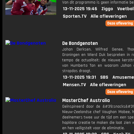
Van dit programma is geen informatie be
13-11-2025 19:46
Ziggo
Voetbal
Sporten.TV
Alle afleveringen
De Bondgenoten
Johan Derksen, Wilfred Genee, Th
Groningen en Wierd Duk bespreken in r
tempo de actualiteit: de nieuwe kersttru
van Humberto Tan en waarom Johan a
stropdas draagt.
13-11-2025 19:31
SBS
Amuseme
Mensen.TV
Alle afleveringen
MasterChef Australia
Geïnspireerd door de &#39;snacks&#3
Nieuw-Zeelandse chef Vaughan Mabee, 
deelnemers twee uur de tijd om een spec
hapklare creatie te maken die laat zien w
en hen veiligstelt voor de eliminatie.