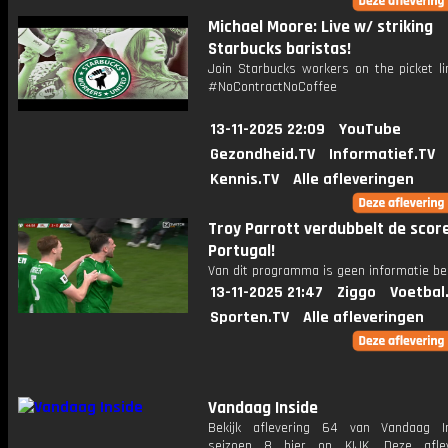
Michael Moore: Live w/ striking
Starbucks baristas!
Join Starbucks workers on the picket li
#NoContractNoCoffee
13-11-2025 22:09
YouTube
Gezondheid.TV
Informatief.TV
Kennis.TV
Alle afleveringen
Troy Parrott verdubbelt de scor
Portugal!
Van dit programma is geen informatie be
13-11-2025 21:47
Ziggo
Voetbal
Sporten.TV
Alle afleveringen
Vandaag Inside
Bekijk aflevering 64 van Vandaag I
seizoen 8 hier op KIJK. Deze aflev