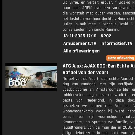
uit Syrië, en vertelt erover. * Saskia 
haar boek ADEM over een succesvolle sc
die worstelt met ouder worden, eenza
het loslaten van haar dochter. Haar ech
Juliet is ook mee. * Michelle David & 
tones spelen hun single Running.
13-11-2025 17:10
NPO2
Amusement.TV
Informatief.TV
Alle afleveringen
AFC Ajax: AJAX DOC: Een Echte Aj
Rafael van der Vaart
Rafael van de Vaart, een echte Ajacied 
dag van vandaag. Met zijn verfijnde 
voetbalgogme en Amsterdamse bluf g
middenvelder begin deze eeuw uit tot e
beste van Nederland. In deze docu
bezoeken we samen met Van der V
woonwagenkamp waar hij werd gebo
terrein van zijn voormalige amateu
Kennemers, en spreken we familie, vr
jeugdtrainers van de man die in 2000 op
jarige debuteerde in het shirt van zijn