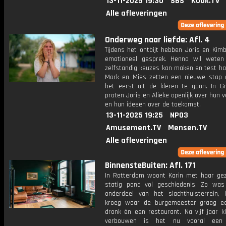
13-11-2025 19:30
SBS
Kook.TV
Alle afleveringen
Onderweg naar liefde: Afl. 4
Tijdens het ontbijt hebben Joris en Kim
emotioneel gesprek. Henno wil weten
zelfstandig keuzes kan maken en test ha
Mark en Mies zetten een nieuwe stap 
het eerst uit de kleren te gaan. In Gr
praten Joris en Alieke openlijk over hun 
en hun ideeën over de toekomst.
13-11-2025 19:25
NPO3
Amusement.TV
Mensen.TV
Alle afleveringen
BinnensteBuiten: Afl. 171
In Rotterdam woont Karin met haar gez
statig pand vol geschiedenis. Zo was
onderdeel van het slachthuisterrein, 
kroeg waar de burgemeester graag ee
dronk én een restaurant. Na vijf jaar k
verbouwen is het nu vooral een h