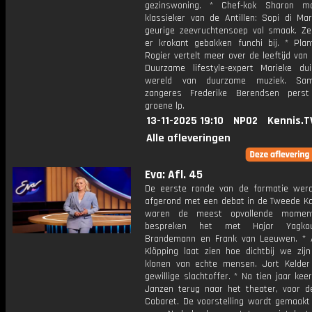
gezinswoning. * Chef-kok Sharon m
klassieker van de Antillen: Sopi di Mar
geurige zeevruchtensoep vol smaak. Ze
er krokant gebakken funchi bij. * Plan
Rogier vertelt meer over de leeftijd van 
Duurzame lifestyle-expert Marieke du
wereld van duurzame muziek. Sa
zangeres Frederike Berendsen pers
groene lp.
13-11-2025 19:10
NPO2
Kennis.T
Alle afleveringen
Eva: Afl. 45
De eerste ronde van de formatie werd 
afgerond met een debat in de Tweede K
waren de meest opvallende mome
bespreken het met Hajar Yagkou
Brandemann en Frank van Leeuwen. * 
Klöpping laat zien hoe dichtbij we zij
klonen van echte mensen. Jort Kelder
gewillige slachtoffer. * Na tien jaar kee
Janzen terug naar het theater, voor d
Cabaret. De voorstelling wordt gemaakt