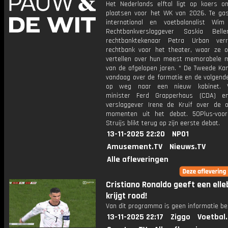
Het Nederlands elftal ligt op koers o
plaatsen voor het WK van 2026. Te gas
international en voetbalanalist Wim
Rechtbankverslaggever Saskia Bel
rechtbanktekenaar Petra Urban verr
rechtbank voor het theater, waar ze o
vertellen over hun meest memorabele
van de afgelopen jaren. * De Tweede Ka
vandaag over de formatie en de volgend
op weg naar een nieuw kabinet. V
minister Ferd Grapperhaus (CDA) en
verslaggever Irene de Kruif over de o
momenten uit het debat. 50Plus-voo
Struijs blikt terug op zijn eerste debat.
13-11-2025 22:20
NPO1
Amusement.TV
Nieuws.TV
Alle afleveringen
Cristiano Ronaldo geeft een ell
krijgt rood!
Van dit programma is geen informatie be
13-11-2025 22:17
Ziggo
Voetbal