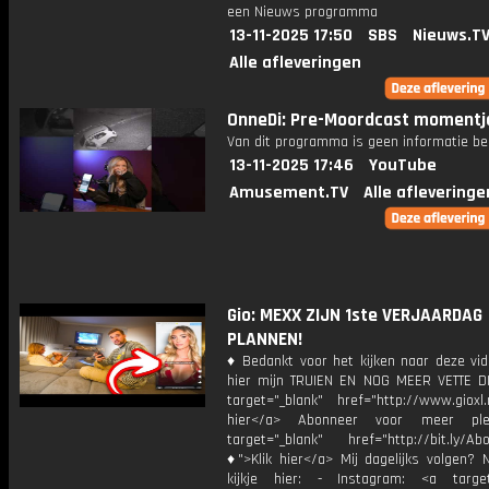
een Nieuws programma
13-11-2025 17:50
SBS
Nieuws.T
Alle afleveringen
OnneDi: Pre-Moordcast momentj
Van dit programma is geen informatie be
13-11-2025 17:46
YouTube
Amusement.TV
Alle afleveringe
Gio: MEXX ZIJN 1ste VERJAARDAG
PLANNEN!
♦ Bedankt voor het kijken naar deze vid
hier mijn TRUIEN EN NOG MEER VETTE D
target="_blank" href="http://www.gioxl.
hier</a> Abonneer voor meer ple
target="_blank" href="http://bit.ly/Ab
♦">Klik hier</a> Mij dagelijks volgen?
kijkje hier: - Instagram: <a target