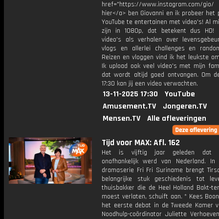
href="https://www.instagram.com/gio/
hier</a> ben Giovanni en ik probeer het 
YouTube te entertainen met video's! Al mi
zijn in 1080p, dat betekent dus HD! 
video's als verhalen over levensgebeur
vlogs en allerlei challenges en rando
Reizen en vloggen vind ik het leukste o
Ik upload ook veel video's met mijn fam
dat wordt altijd goed ontvangen. Om 
17:30 kan jij een video verwachten.
13-11-2025 17:30
YouTube
Amusement.TV
Jongeren.TV
Mensen.TV
Alle afleveringen
Tijd voor MAX: Afl. 162
Het is vijftig jaar geleden dat 
onafhankelijk werd van Nederland. In
dramaserie Fri Fri Suriname brengt Tirs
belangrijke stuk geschiedenis tot le
thuisbakker die de Heel Holland Bakt-te
moest verlaten, schuift aan. * Kees Boo
het eerste debat in de Tweede Kamer v
Noodhulp-coördinator Juliette Verhoeven