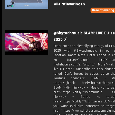
Alle afleveringen
@Skytechmusic SLAM! LIVE DJ-se
2025 ⚡
Experience the electrifying energy of S
2025 with @Skytechmusic in our d
Location: Room Mate Hotel Aitana in 
<a target="_blank" href="https
matehotels.com/en/aitana/ More">Klik
live DJ sets? Subscribe to this channe
tuned! Don’t forget to subscribe to th
YouTube channels: SLAM! – R
target="_blank" href="https://bit.ly/YT
SLAM!">Klik hier</a> – Music <a target
href="https://bit.ly/YTslammusic SL
hier</a> – Series <a target="
href="https://bit.ly/YTslamseries Do">Kli
you want exclusive content? <a target
href="https://www.instagram.com/slamof