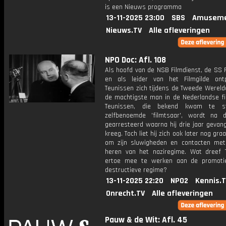
is een Nieuws programma
13-11-2025 23:00
SBS
Amuseme
Nieuws.TV
Alle afleveringen
NPO Doc: Afl. 108
Als hoofd van de NSB Filmdienst, de SS 
en als leider van het Filmgilde on
Teunissen zich tijdens de Tweede Wereld
de machtigste man in de Nederlandse fi
Teunissen, die bekend kwam te s
zelfbenoemde 'filmtsaar', wordt na 
gearresteerd waarna hij drie jaar gevan
kreeg. Toch liet hij zich ook later nog gr
om zijn sluwigheden en contacten me
heren van het naziregime. Wat dreef 
ertoe mee te werken aan de promoti
destructieve regime?
13-11-2025 22:20
NPO2
Kennis.
Onrecht.TV
Alle afleveringen
Pauw & de Wit: Afl. 45