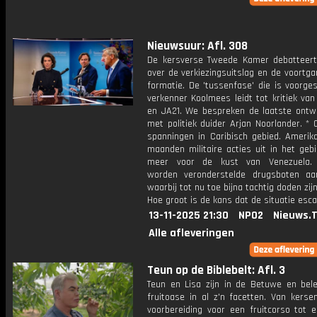
Nieuwsuur: Afl. 308
De kersverse Tweede Kamer debatteer
over de verkiezingsuitslag en de voortg
formatie. De 'tussenfase' die is voorge
verkenner Koolmees leidt tot kritiek va
en JA21. We bespreken de laatste ontwi
met politiek duider Arjan Noorlander. *
spanningen in Caribisch gebied. Amerika
maanden militaire acties uit in het geb
meer voor de kust van Venezuela. 
worden veronderstelde drugsboten aan
waarbij tot nu toe bijna tachtig doden zijn
Hoe groot is de kans dat de situatie esca
13-11-2025 21:30
NPO2
Nieuws.
Alle afleveringen
Teun op de Biblebelt: Afl. 3
Teun en Lisa zijn in de Betuwe en bel
fruitoase in al z'n facetten. Van kerse
voorbereiding voor een fruitcorso tot 