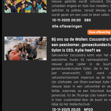
nieuwe geliefde wordt ontvoerd. On
schakelen Angela en Nyla hun moeders 
oplichter te pakken, terwijl Wesley o
wordt gezet om een zaak te laten vallen.
13-11-2025 20:30
SBS
Alle afleveringen
Bij ons op de Wallen: Cassandra 
een peeskamer, geneeskundest
Dylan is CEO, Kylie heeft ee
Sekswerker Cassandra komt voor het 
peeskamer huren bij raamexploitant
nieuwe grote speler in de buur
geneeskundestudent Dylan, die in het 
jaar onverwachts CEO werd 
seksentertainment imperium op de Wa
zijn stiefvader Jan Otten overleed. Kylie
nieuwe baan in een sekswinkel én e
liefde, waarmee ze een fotoshoot do
parenclub. En de 79-jarige Lida toetert we
in haar scootmobiel door de buurt en 
kijkje bij het Wallenfestival.
13-11-2025 20:25
NPO3