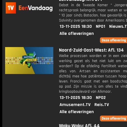
Debat in de Tweede Kamer * Jongere
rechtspraak belangrijk, maar weten er w
* 10 jaar sinds Bataclan, hoe gevaarlijk is
Solvinity overgenomen door Amerikaans b
13-11-2025 18:30
NPO1
Nieuws.
Alle afleveringen
Noord-Zuid-Oost-West: Afl. 134
Welke processen worden er in een ziek
werking gezet als het niet lukt om z
worden? Op de afdeling Fertiliteit wete
alles van. Artsen en assistenten m
dichtbij mee hoe patiënten tussen hoop
leven. Francis gaat met een boodschapp
op pad. Zijn missie is om alles te vin
kringloopboulevard van Alkmaar.
13-11-2025 18:30
NPO2
Amusement.TV
Reis.TV
Alle afleveringen
Waku Waku: Afl. 44