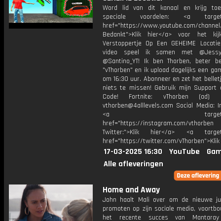
Word lid van dit kanaal en krijg to
speciale voordelen: <a target=
href="https://www.youtube.com/channel
Bedankt">Klik hier</a> voor het ki
Verstoppertje Op Een GEHEIME Locatie
video speel ik samen met @Jessy
@Santino_YT! Ik ben Thorben, beter b
"vThorben" en ik upload dagelijks een ga
om 16:30 uur. Abonneer en zet het belle
niets te missen! Gebruik mijn Support 
Code! Fortnite: vThorben (ad) B
vthorben@4alllevels.com Social Media: I
<a target="_bl
href="https://instagram.com/vthorben
Twitter:">Klik hier</a> <a target=
href="https://twitter.com/vThorben">Klik
17-03-2025 16:30
YouTube
Gam
Alle afleveringen
Home and Away
John haalt Mali over om de nieuwe ju
promoten op zijn sociale media, voortb
het recente succes van Mantaray