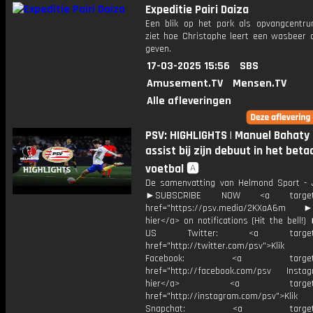
Expeditie Pairi Daiza
Een blik op het park als opvangcentru
ziet hoe Christophe leert een wasbeer d
geven.
17-03-2025 15:56
SBS
Amusement.TV
Mensen.TV
Alle afleveringen
PSV: HIGHLIGHTS | Manuel Bahaty
assist bij zijn debuut in het beta
voetbal 🅰️
De samenvatting van Helmond Sport -
►SUBSCRIBE NOW <a target="
href="https://psv.media/2KXaA6m ►T
hier</a> on notifications (Hit the bell
US Twitter: <a target="_
href="http://twitter.com/psv">Klik
Facebook: <a target="_
href="http://facebook.com/psv Instagr
hier</a> <a target="_
href="http://instagram.com/psv">Klik
Snapchat: <a target="_