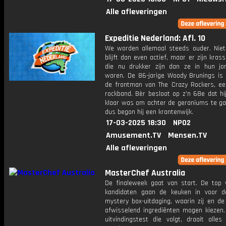
Alle afleveringen
Expeditie Nederland: Afl. 10
We worden allemaal steeds ouder. Niet
blijft dan even actief, maar er zijn kras
die nu drukker zijn dan ze in hun jo
waren. De 86-jarige Woody Brunings is n
de frontman van The Crazy Rockers, e
rockband. Bèr besloot op z'n 68e dat hi
klaar was om achter de geraniums te gaa
dus begon hij een krantenwijk.
17-03-2025 18:30
NPO2
Amusement.TV
Mensen.TV
Alle afleveringen
MasterChef Australia
De finaleweek gaat van start. De top v
kandidaten gaan de keuken in voor d
mystery box-uitdaging, waarin zij en de
afwisselend ingrediënten mogen kiezen.
uitvindingstest die volgt, draait alle