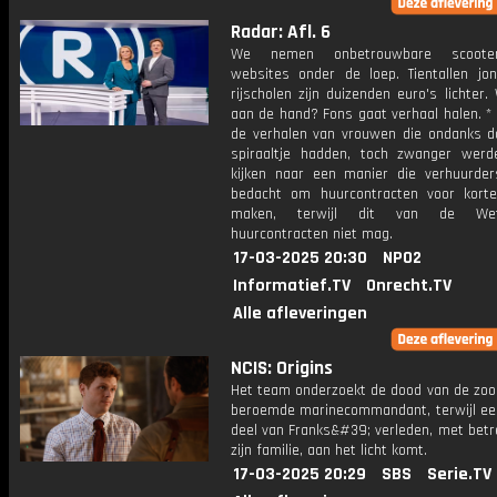
Radar: Afl. 6
We nemen onbetrouwbare scooterri
websites onder de loep. Tientallen jo
rijscholen zijn duizenden euro's lichter.
aan de hand? Fons gaat verhaal halen. *
de verhalen van vrouwen die ondanks da
spiraaltje hadden, toch zwanger wer
kijken naar een manier die verhuurde
bedacht om huurcontracten voor kort
maken, terwijl dit van de We
huurcontracten niet mag.
17-03-2025 20:30
NPO2
Informatief.TV
Onrecht.TV
Alle afleveringen
NCIS: Origins
Het team onderzoekt de dood van de zoo
beroemde marinecommandant, terwijl een
deel van Franks&#39; verleden, met betr
zijn familie, aan het licht komt.
17-03-2025 20:29
SBS
Serie.TV