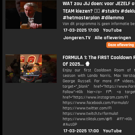
WAT zou JIJ doen: voor JEZELF o
TEAM kiezen? 🤷‍♂️ #stuktv #dekl
#hetmasterplan #dilemma
Van dit programma is geen informatie be
17-03-2025 17:00
YouTube
Jongeren.TV
Alle afleveringen
FORMULA 1: The FIRST Cooldown
Of 2025... 🍿
Enjoy our first Cooldown Room of 
season with Lando Norris, Max Verst
George Russell. For more F1® videos,
target="_blank" href="https://www.For
Follow">Klik hier</a> F1®: <a target
href="https://www.instagram.com/F1
https://www.facebook.com/Formula1/
https://www.twitter.com/F1
https://www.twitch.tv/formula1
https://www.tiktok.com/@f1 #F1">Klik
#AusGP
17-03-2025 17:00
YouTube