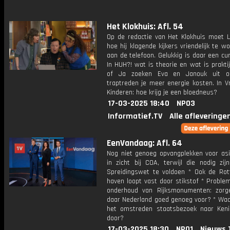
Het Klokhuis: Afl. 54
Op de redactie van Het Klokhuis moet L
hoe hij klagende kijkers vriendelijk te w
aan de telefoon. Gelukkig is daar een cu
In HUH?! wat is theorie en wat is prakti
of Ja zoeken Eva en Janouk uit o
traptreden je meer energie kosten. In V
Kinderen: hoe krijg je een bloedneus?
17-03-2025 18:40
NPO3
Informatief.TV
Alle afleveringe
EenVandaag: Afl. 64
Nog niet genoeg opvangplekken voor asi
in zicht bij COA, terwijl die nodig zi
Spreidingswet te voldoen * Ook de Ro
haven loopt vast door stikstof * Proble
onderhoud van Rijksmonumenten: zor
daar Nederland goed genoeg voor? * Wa
het omstreden staatsbezoek naar Ken
door?
17-03-2025 18:30
NPO1
Nieuws.