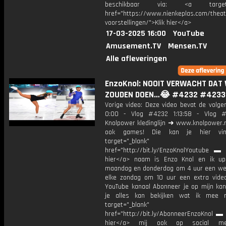
beschikbaar via: <a target="
href="https://www.nienkeplas.com/theat
voorstellingen/">Klik hier</a>
17-03-2025 16:00
YouTube
Amusement.TV
Mensen.TV
Alle afleveringen
EnzoKnol: NOOIT VERWACHT DAT 
ZOUDEN DOEN…😂 #4232 #4233
Vorige video: Deze video bevat de volge
0:00 - Vlog #4232 1:13:58 - Vlog
Knolpower kledinglijn ➜ www.knolpower.n
ook games! Die kan je hier vin
target="_blank"
href="http://bit.ly/EnzoKnolYoutube ▬ M
hier</a> naam is Enzo Knol en ik up
maandag en donderdag om 4 uur een we
elke zondag om 10 uur een extra vide
YouTube kanaal Abonneer je op mijn kan
je alles kan bekijken wat ik mee 
target="_blank"
href="http://bit.ly/AbonneerEnzoKnol ▬ 
hier</a> mij ook op social me