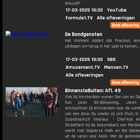
#AusGP
17-03-2025 19:30
YouTube
Formule1.TV
Alle afleveringen
De Bondgenoten
Het moment nadert dat Precious ie
uitdagen om terug in het spel te komen...
17-03-2025 19:30
SBS
Amusement.TV
Mensen.TV
Alle afleveringen
BinnensteBuiten: Afl. 49
Vlak bij Amsterdam wonen Ger-Jan en Gj
hun jaren 30-dijkwoning. Jaren
ontvluchtten zij Amsterdam voor de ruim
van een dorp. Nu voelen zij zich thuis in
Scandinavisch interieur. * Chef-kok Al
Streefkerk bij de kaasmakerij van Marijke 
werkt met dagverse melk en dat betek
uit de veren voor Alain. Met de geitenk