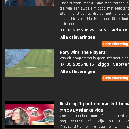
Ondertussen maakt Tane zich zorgen o
die van een zwoele middag met Mackenzi
Stunning Organics dreigt met juridisch
tegen Kirby en Marilyn, maar Kirby laat
intimideren.
17-03-2025 16:29
SBS
Serie.TV
Alle afleveringen
Rory wint The Players!
Van dit programma is geen informatie be
17-03-2025 16:15
Ziggo
Sporte
Alle afleveringen
Ik sta op 't punt om een kat te n
#459 By Nienke Plas
Was het nou bathroom of bedroom? Ik vr
nog steeds af.. Mijn nieuwe voor
'Medeplichtig', wil je daar bij zijn? Ti