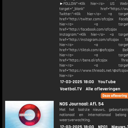
►FOLLOW">Klik hier</a> US Webs
target="_blank" href="https://www
Twitter:">Klik hier</a> <a target=
href="http://twitter.com/afcajax Facebo
hier</a> <a target="_
href="http://facebook.com/afcajax
Instagram:">Klik hier</a> <a target
href="http://instagram.com/afcajax TikT
hier</a> <a target="_
href="http://tiktok.com/@afcajax BeRe
hier</a> <a target="_
href="https://bere.al/afcajax Threa
hier</a> <a target="_
href="https://www.threads.net/@afcajax
hier</a>
17-03-2025 18:00
YouTube
Voetbal.TV
Alle afleveringen
NOS Journaal: Afl. 54
Met het laatste nieuws, gebeurteni
nationaal en internationaal bela
weersverwachting.
17-03-2025 18:00
NPO1
Nieuws.