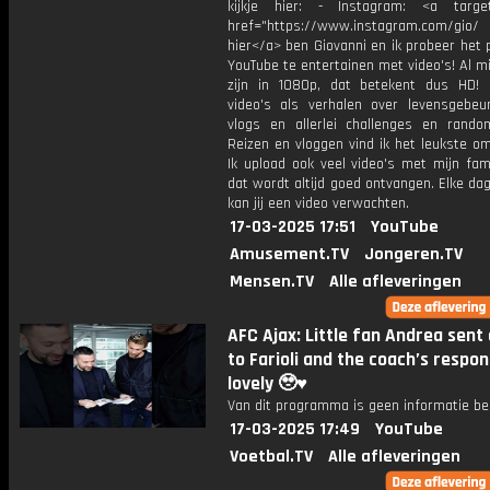
kijkje hier: - Instagram: <a target
href="https://www.instagram.com/gio/
hier</a> ben Giovanni en ik probeer het 
YouTube te entertainen met video's! Al mi
zijn in 1080p, dat betekent dus HD! 
video's als verhalen over levensgebeur
vlogs en allerlei challenges en rando
Reizen en vloggen vind ik het leukste o
Ik upload ook veel video's met mijn fam
dat wordt altijd goed ontvangen. Elke da
kan jij een video verwachten.
17-03-2025 17:51
YouTube
Amusement.TV
Jongeren.TV
Mensen.TV
Alle afleveringen
AFC Ajax: Little fan Andrea sent 
to Farioli and the coach’s respo
lovely 🥹♥️
Van dit programma is geen informatie be
17-03-2025 17:49
YouTube
Voetbal.TV
Alle afleveringen