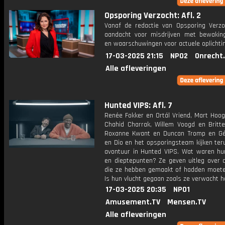
Opsporing Verzocht: Afl. 2
Vanaf de redactie van Opsporing Verzo
aandacht voor misdrijven met bewakin
en waarschuwingen voor actuele oplichti
17-03-2025 21:15
NPO2
Onrecht
Alle afleveringen
Hunted VIPS: Afl. 7
Renée Fokker en Ortál Vriend, Mart Hoo
Chahid Charrak, Willem Voogd en Britte
Roxanne Kwant en Duncan Tromp en G
en Dio en het opsporingsteam kijken ter
avontuur in Hunted VIPS. Wat waren hu
en dieptepunten? Ze geven uitleg over 
die ze hebben gemaakt of hadden moet
Is hun vlucht gegaan zoals ze verwacht 
17-03-2025 20:35
NPO1
Amusement.TV
Mensen.TV
Alle afleveringen