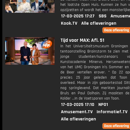
het laatste Open Huis. Kunnen ze hun ve
opzijzetten of wordt het een monsterlijk
17-03-2025 17:27
SBS
Amuseme
Kook.TV
Alle afleveringen
Tijd voor MAX: Afl. 51
In het Universiteitsmuseum Groningen
tentoonstelling Brainstorm te zien met
jonge studenten/kunstenaars
Kunstacademie Minerva. Hersenweten
van het UMC Groningen Iris Sommer en 
de Beer vertellen erover. * Op 22 apr
precies 25 jaar geleden dat Toon
overleed. Maar in zijn geboortestad Sitt
nog springlevend. Dat merkten journali
Bruls en Paul Dolhain. Zij maakten de
Kolder ...In de Voetsporen van Toon.
17-03-2025 17:10
NPO1
Amusement.TV
Informatief.TV
Alle afleveringen