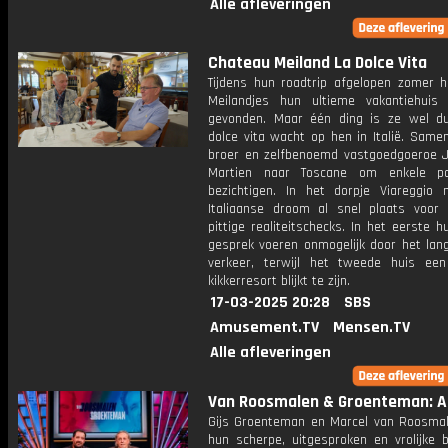
Alle afleveringen
Chateau Meiland La Dolce Vita
Tijdens hun roadtrip afgelopen zomer 
Meilandjes hun ultieme vakantiehuis
gevonden. Maar één ding is ze wel duid
dolce vita wacht op hen in Italië. Same
broer en zelfbenoemd vastgoedgoeroe J
Martien naar Toscane om enkele p
bezichtigen. In het dorpje Viareggio
Italiaanse droom al snel plaats voor
pittige realiteitschecks. In het eerste h
gesprek voeren onmogelijk door het lan
verkeer, terwijl het tweede huis een
kikkerresort blijkt te zijn.
17-03-2025 20:28
SBS
Amusement.TV
Mensen.TV
Alle afleveringen
Van Roosmalen & Groenteman: Af
Gijs Groenteman en Marcel van Roosma
hun scherpe, uitgesproken en vrolijke b