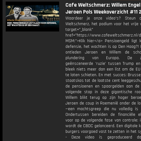
Cafe Weltschmerz: Willem Engel
Jeroen Pols Weekoverzicht #11 
Waardeer je onze video's? Steun 
Weltschmerz, het podium voor het vrije 
target="_blank"
href="https://www.cafeweltschmerz.nl/
MSM:">Klik hier</a> Pensioengeld ligt k
defensie, het wachten is op Den Haag?! 
ontleden Jeroen en Willem de scha
plundering van Europa. De zor
geënsceneerde ‘ruzie’ tussen Trump en
bleek niets meer dan een list om de EU 
te laten schieten. En met succes: Brusse
staatskas tot de laatste cent leeggeschu
de pensioenen en spaargelden aan de
volgende stap in deze gigantische roof
Willem blikt terug op zijn hoger beroep
Jeroen de coup in Roemenië onder de l
—een machtsgreep die nu volledig is 
Ondertussen bereiden de financiële el
voor op de volgende fase van controle: 
wordt de CBDC gelanceerd. Een digitale 
burgers voorgoed vast te zetten in het s
- Deze video is geproduceerd d