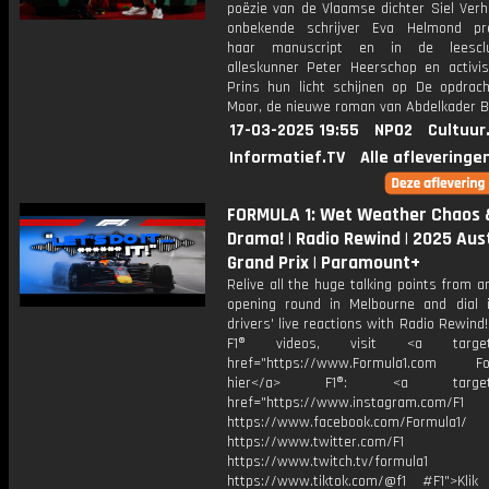
poëzie van de Vlaamse dichter Siel Ver
onbekende schrijver Eva Helmond pr
haar manuscript en in de leescl
alleskunner Peter Heerschop en activi
Prins hun licht schijnen op De opdrac
Moor, de nieuwe roman van Abdelkader Be
17-03-2025 19:55
NPO2
Cultuur
Informatief.TV
Alle afleveringe
FORMULA 1: Wet Weather Chaos 
Drama! | Radio Rewind | 2025 Aus
Grand Prix | Paramount+
Relive all the huge talking points from a
opening round in Melbourne and dial 
drivers' live reactions with Radio Rewind
F1® videos, visit <a target="
href="https://www.Formula1.com Fol
hier</a> F1®: <a target="_
href="https://www.instagram.com/F1
https://www.facebook.com/Formula1/
https://www.twitter.com/F1
https://www.twitch.tv/formula1
https://www.tiktok.com/@f1 #F1">Klik