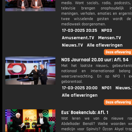
media. Want socials, radio, podcasts,
televisie brengen onophoudelijk in
meningen, verhalen, emoties en ergerni
twee wisselende gasten wordt de 
mediaweek doorgenomen.
17-03-2025 20:25
NPO3
Amusement.TV
Mensen.TV
Nieuws.TV
Alle afleveringen
NOS Journaal 20.00 uur: Afl. 54
Met het laatste nieuws, gebeurteni
nationaal en internationaal bela
weersverwachting. En op NPO 1 e
gebarentaal.
17-03-2025 20:00
NPO1
Nieuws.
Alle afleveringen
Eus' Boekenclub: Afl. 1
Wat leren we van de nieuwe ro
Abdelkader Benali? Welke woorden w
medicijn voor Spinvis? Özcan Akyol tra