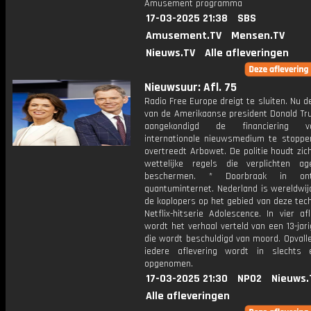
Amusement programma
17-03-2025 21:38
SBS
Amusement.TV
Mensen.TV
Nieuws.TV
Alle afleveringen
Nieuwsuur: Afl. 75
Radio Free Europe dreigt te sluiten. Nu d
van de Amerikaanse president Donald Tr
aangekondigd de financiering 
internationale nieuwsmedium te stoppen.
overtreedt Arbowet. De politie houdt zic
wettelijke regels die verplichten a
beschermen. * Doorbraak in ontw
quantuminternet. Nederland is wereldwij
de koplopers op het gebied van deze tech
Netflix-hitserie Adolescence. In vier af
wordt het verhaal verteld van een 13-jar
die wordt beschuldigd van moord. Opvalle
iedere aflevering wordt in slechts
opgenomen.
17-03-2025 21:30
NPO2
Nieuws.
Alle afleveringen