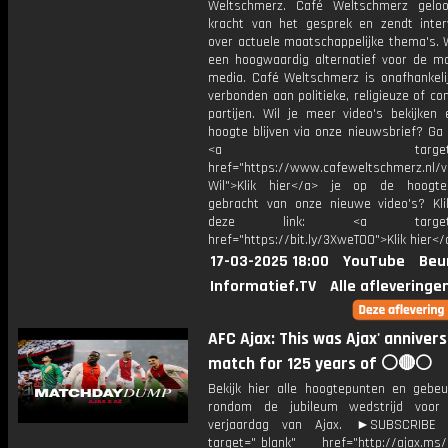
Weltschmerz. Café Weltschmerz gelo
kracht van het gesprek en zendt inter
over actuele maatschappelijke thema's. 
een hoogwaardig alternatief voor de m
media. Café Weltschmerz is onafhankelij
verbonden aan politieke, religieuze of c
partijen. Wil je meer video's bekijken
hoogte blijven via onze nieuwsbrief? Ga
<a target="_bl
href="https://www.cafeweltschmerz.nl/v
Wil">Klik hier</a> je op de hoogt
gebracht van onze nieuwe video's? Kl
deze link: <a target="_
href="https://bit.ly/3XweTO0">Klik hier</
17-03-2025 18:00
YouTube
Beu
Informatief.TV
Alle afleveringe
AFC Ajax: This was Ajax' anniver
match for 125 years of ⚪🔴⚪
Bekijk hier alle hoogtepunten en gebeu
rondom de jubileum wedstrijd voor
verjaardag van Ajax. ►SUBSCRIB
target="_blank" href="http://ajax.ms/