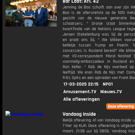
Bar Laat: Afl. 42
Jenning de Boo schuift aan over zijn WK
Boo is de allersnelste op de 500 met
gezicht van de nieuwe generatie Ne
schaatsers. * Oranje staat binnenk
kwartfinale van de Nations League tege
Jeroen Stekelenburg was bij de persco
en praat ons bij. * We blikken vooru
belletje tussen Trump en Poetin. T
concessies is Rusland bereid? We blikke
met VS-correspondent Maral Noshad S
voormalig-ambassadeur in Rusland en
Ron Keller. * Rob de Nijs overleed op 
leeftijd. We eren Rob de Nijs met Corn
Frits Spits en een optreden van Frank Boe
17-03-2025 22:15
NPO1
Amusement.TV
Nieuws.TV
Alle afleveringen
Vandaag Inside
Bekijk aflevering 41 van Vandaag Inside u
7 hier op KIJK. Deze aflevering is uitgezo
maart, 21:38 uur bij SBS6. Vandaag Insi