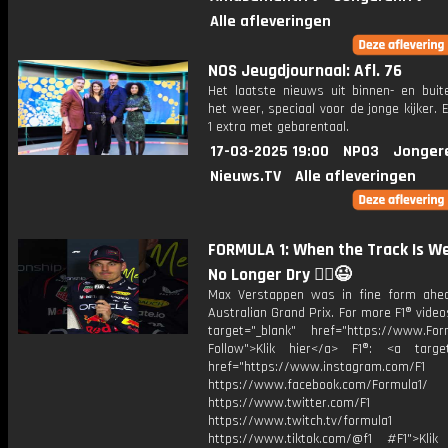
Alle afleveringen
NOS Jeugdjournaal: Afl. 76
Het laatste nieuws uit binnen- en buit
het weer, speciaal voor de jonge kijker.
1 extra met gebarentaal.
17-03-2025 19:00
NPO3
Jonger
Nieuws.TV
Alle afleveringen
FORMULA 1: When the Track Is Wet
No Longer Dry 🙂‍↕️😉
Max Verstappen was in fine form ahe
Australian Grand Prix. For more F1® videos
target="_blank" href="https://www.For
Follow">Klik hier</a> F1®: <a target
href="https://www.instagram.com/F1
https://www.facebook.com/Formula1/
https://www.twitter.com/F1
https://www.twitch.tv/formula1
https://www.tiktok.com/@f1 #F1">Klik