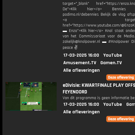
target="_blank" href="https://enzo.kno
De">Klik hier</a> Bennies P
podimo.nl/debennies Bekijk de vlog afspe
<a target="_bl
href="https://www.youtube.com/@EnzoKn
▬ Enzo">Klik hier</a> Knol staat onder
van het Commissariaat voor de Media.
zakelijk@knolpower.nl ▬ #Knolpower Di
peace ✌
17-03-2025 16:00
YouTube
Amusement.TV
Gamen.TV
Alle afleveringen
eDivisie: KWARTFINALE PLAY OFFS
FEYENOORD
Van dit programma is geen informatie be
17-03-2025 16:00
YouTube
Gam
Alle afleveringen