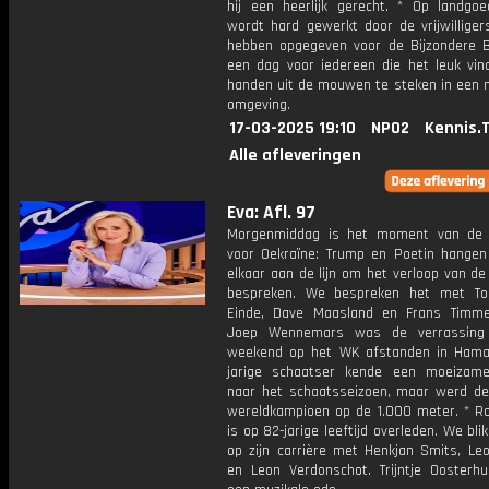
hij een heerlijk gerecht. * Op landgoe
wordt hard gewerkt door de vrijwilliger
hebben opgegeven voor de Bijzondere B
een dag voor iedereen die het leuk vin
handen uit de mouwen te steken in een n
omgeving.
17-03-2025 19:10
NPO2
Kennis.
Alle afleveringen
Eva: Afl. 97
Morgenmiddag is het moment van de 
voor Oekraïne: Trump en Poetin hange
elkaar aan de lijn om het verloop van de
bespreken. We bespreken het met To
Einde, Dave Maasland en Frans Timm
Joep Wennemars was de verrassing
weekend op het WK afstanden in Hama
jarige schaatser kende een moeizam
naar het schaatsseizoen, maar werd d
wereldkampioen op de 1.000 meter. * Ro
is op 82-jarige leeftijd overleden. We bli
op zijn carrière met Henkjan Smits, Leo
en Leon Verdonschot. Trijntje Oosterhu