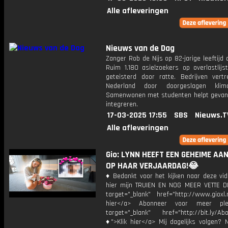
Alle afleveringen
Nieuws van de Dag
Zanger Rob de Nijs op 82-jarige leeftijd 
Ruim 1.180 asielzoekers op overlastlijs
geteisterd door ratte. Bedrijven vertr
Nederland door doorgeslagen klimaa
Samenwonen met studenten helpt gevan
integreren.
17-03-2025 17:55
SBS
Nieuws.T
Alle afleveringen
Gio: LYNN HEEFT EEN GEHEIME AA
OP HAAR VERJAARDAG!😂
♦ Bedankt voor het kijken naar deze vid
hier mijn TRUIEN EN NOG MEER VETTE D
target="_blank" href="http://www.gioxl.
hier</a> Abonneer voor meer ple
target="_blank" href="http://bit.ly/Ab
♦">Klik hier</a> Mij dagelijks volgen?