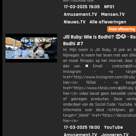
een muzikale ode.
17-03-2025 19:05
NPO1
Amusement.TV
Mensen.TV
Nieuws.TV
Alle afleveringen
Jill Ruby: Wie is Bodhi!? 😍🐶 - R
Bodhi #7
Hi. Mijn naam is Jill Ruby, 31 jaar en 
Nijmegen. Ik neem het leven met een dik
en maak filmpjes op het internet, daar 
één van. ✖ Email - contact@jill-r
Instagram - <a target="_
href="http://www.instagram.com/jillrub
hier</a> TikTok - <a target="
href="https://www.tiktok.com/@jilllruby 
hier</a> video bevat geen betaalde sam
of gekregen producten. Deze verme
onderdeel van de Social Code: YouTube. 
informatie over deze richtlijnen, g
target="_blank" href="https://desocialcod
hier</a>
17-03-2025 19:00
YouTube
Amusement.TV
Jongeren.TV