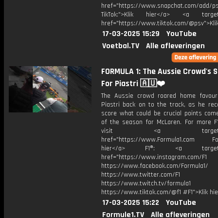
href="https://www.snapchat.com/add/p
TikTok:">Klik hier</a> <a target=
href="https://www.tiktok.com/@psv">Klik
17-03-2025 15:29
YouTube
Voetbal.TV
Alle afleveringen
FORMULA 1: The Aussie Crowd's 
For Piastri 🇦🇺❤️
The Aussie crowd roared home favour
Piastri back on to the track, as he rec
score what could be crucial points com
of the season for McLaren. For more F1
visit <a target="_b
href="https://www.Formula1.com Fol
hier</a> F1®: <a target="_
href="https://www.instagram.com/F1
https://www.facebook.com/Formula1/
https://www.twitter.com/F1
https://www.twitch.tv/formula1
https://www.tiktok.com/@f1 #F1">Klik hi
17-03-2025 15:22
YouTube
Formule1.TV
Alle afleveringen