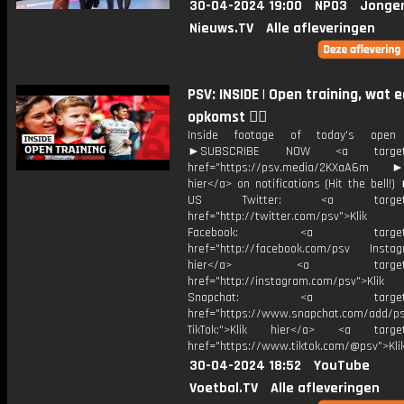
30-04-2024 19:00
NPO3
Jonge
Nieuws.TV
Alle afleveringen
PSV: INSIDE | Open training, wat 
opkomst 😮‍💨
Inside footage of today's open t
►SUBSCRIBE NOW <a target="
href="https://psv.media/2KXaA6m ►T
hier</a> on notifications (Hit the bell
US Twitter: <a target="_
href="http://twitter.com/psv">Klik
Facebook: <a target="_
href="http://facebook.com/psv Instagr
hier</a> <a target="_
href="http://instagram.com/psv">Klik
Snapchat: <a target="_
href="https://www.snapchat.com/add/p
TikTok:">Klik hier</a> <a target=
href="https://www.tiktok.com/@psv">Klik
30-04-2024 18:52
YouTube
Voetbal.TV
Alle afleveringen