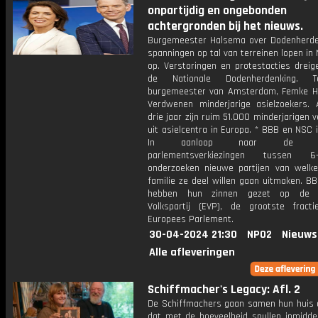
onpartijdig en ongebonden
achtergronden bij het nieuws.
Burgemeester Halsema over Dodenherde
spanningen op tal van terreinen lopen in
op. Verstoringen en protestacties dreig
de Nationale Dodenherdenking. 
burgemeester van Amsterdam, Femke H
Verdwenen minderjarige asielzoekers. 
drie jaar zijn ruim 51.000 minderjarigen
uit asielcentra in Europa. * BBB en NSC 
In aanloop naar de Eu
parlementsverkiezingen tussen 
onderzoeken nieuwe partijen van welke 
familie ze deel willen gaan uitmaken. B
hebben hun zinnen gezet op de 
Volkspartij (EVP), de grootste fract
Europees Parlement.
30-04-2024 21:30
NPO2
Nieuws
Alle afleveringen
Schiffmacher's Legacy: Afl. 2
De Schiffmachers gaan samen hun huis 
dat met de hoeveelheid spullen inmidde