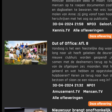
minister Bolkestein deed in maart 1
mensen op te roepen documenten zoal
en dagboeken te bewaren. Het was ko
molen van Anne: zij ging vanaf toen haa
herschrijven met het oog op publicatie.
30-04-2024 21:58
NPO3
Geloof
Kennis.TV
Alle afleveringen
Out of Office: Afl. 8
Vandaag is het een feestelijke dag waar
lang naar uit heeft gekeken: de deure
nieuwe clubhuis worden geopend! Jo
samen met de deelnemers terug op h
van de afgelopen zes maanden. Wat 
geleerd en wat hebben ze opgestoke
hulpboeren? Keren ze terug naar hun st
bestaan of slaan ze een nieuwe weg in?
30-04-2024 21:32
NPO1
Amusement.TV
Mensen.TV
Alle afleveringen
Nieuwsuur brengt onafhankelijk,