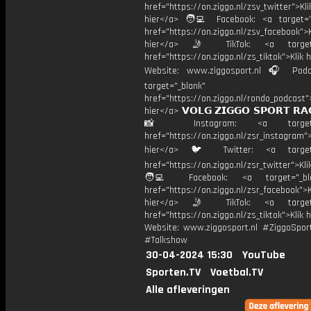
href="https://on.ziggo.nl/zsv_twitter">Kli
hier</a> 🧑‍💻 Facebook: <a target="
href="https://on.ziggo.nl/zsv_facebook">K
hier</a> 🤳 TikTok: <a target=
href="https://on.ziggo.nl/zs_tiktok">Klik h
Website: www.ziggosport.nl 🎧 Podc
target="_blank"
href="https://on.ziggo.nl/rondo_podcast">
hier</a> 𝗩𝗢𝗟𝗚 𝗭𝗜𝗚𝗚𝗢 𝗦𝗣𝗢𝗥𝗧 𝗥𝗔
📸 Instagram: <a target="_
href="https://on.ziggo.nl/zsr_instagram">
hier</a> 🐦 Twitter: <a target=
href="https://on.ziggo.nl/zsr_twitter">Kli
🧑‍💻 Facebook: <a target="_bla
href="https://on.ziggo.nl/zsr_facebook">K
hier</a> 🤳 TikTok: <a target=
href="https://on.ziggo.nl/zs_tiktok">Klik h
Website: www.ziggosport.nl #ZiggoSpo
#Talkshow
30-04-2024 15:30
YouTube
Sporten.TV
Voetbal.TV
Alle afleveringen