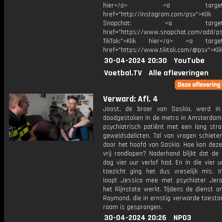
hier</a> <a target="_
href="http://instagram.com/psv">Klik
Snapchat: <a target="_
href="https://www.snapchat.com/add/p
TikTok:">Klik hier</a> <a target=
href="https://www.tiktok.com/@psv">Klik
30-04-2024 20:30
YouTube
Voetbal.TV
Alle afleveringen
Verward: Afl. 4
Joost, de broer van Saskia, werd in 
doodgestoken in de metro in Amsterdam
psychiatrisch patiënt met een lang stra
geweldsdelicten. Tal van vragen schieten
door het hoofd van Saskia. Hoe kon dez
vrij rondlopen? Naderhand blijkt dat de
dag vier uur verlof had. En in die vier 
toezicht ging het dus vreselijk mis. 
loopt Jessica mee met psychiater Jero
het Rijnstate werkt. Tijdens de dienst 
Raymond, die in ernstig verwarde toesta
raam is gesprongen.
30-04-2024 20:26
NPO3