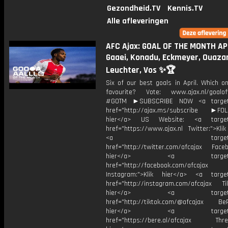
Gezondheid.TV
Kennis.TV
Alle afleveringen
AFC Ajax: GOAL OF THE MONTH APR
Gaaei, Konadu, Eckmeyer, Ouaza
Leuchter, Vos ✨🏆
Six of our best goals in April. Which o
favourite? Vote: www.ajax.nl/goalo
#GOTM ►SUBSCRIBE NOW <a target=
href="http://ajax.ms/subscribe ►FOL
hier</a> US Website: <a target=
href="https://www.ajax.nl Twitter:">Kli
<a target="_bl
href="http://twitter.com/afcajax Facebo
hier</a> <a target="_
href="http://facebook.com/afcajax
Instagram:">Klik hier</a> <a target
href="http://instagram.com/afcajax TikT
hier</a> <a target="_
href="http://tiktok.com/@afcajax BeRe
hier</a> <a target="_
href="https://bere.al/afcajax Threa