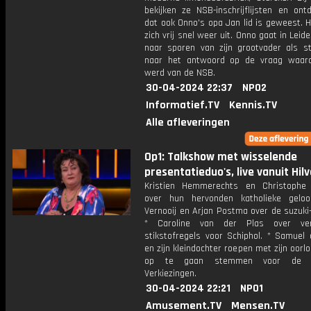
bekijken ze NSB-inschrijflijsten en ont
dat ook Onno's opa Jan lid is geweest. H
zich vrij snel weer uit. Onno gaat in Leid
naar sporen van zijn grootvader als s
naar het antwoord op de vraag waaro
werd van de NSB.
30-04-2024 22:37
NPO2
Informatief.TV
Kennis.TV
Alle afleveringen
Op1: Talkshow met wisselende
presentatieduo's, live vanuit Hil
Kristien Hemmerechts en Christophe
over hun hervonden katholieke geloo
Vernooij en Arjan Postma over de suzuki-f
* Caroline van der Plas over ver
stikstofregels voor Schiphol. * Samuel
en zijn kleindochter roepen met zijn oorl
op te gaan stemmen voor de E
Verkiezingen.
30-04-2024 22:21
NPO1
Amusement.TV
Mensen.TV