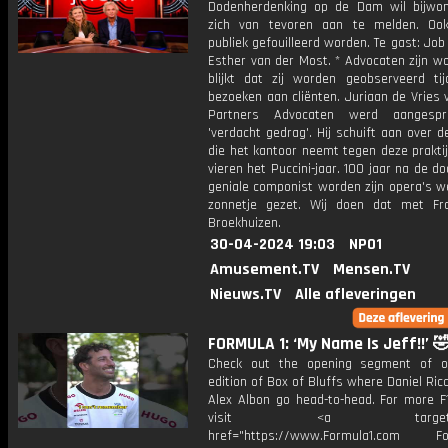
Dodenherdenking op de Dam wil bijwon
zich van tevoren aan te melden. Oo
publiek gefouilleerd worden. Te gast: Jo
Esther van der Most. * Advocaten zijn w
blijkt dat zij worden geobserveerd ti
bezoeken aan cliënten. Juriaan de Vries 
Partners Advocaten werd aangesp
'verdacht gedrag'. Hij schuift aan over 
die het kantoor neemt tegen deze prakti
vieren het Puccini-jaar. 100 jaar na de d
geniale componist worden zijn opera's w
zonnetje gezet. Wij doen dat met Fr
Broekhuizen.
30-04-2024 19:03
NPO1
Amusement.TV
Mensen.TV
Nieuws.TV
Alle afleveringen
FORMULA 1: ‘My Name Is Jeff!!’ 
Check out the opening segment of o
edition of Box of Bluffs where Daniel Ric
Alex Albon go head-to-head. For more F1
visit <a target="_b
href="https://www.Formula1.com Fol