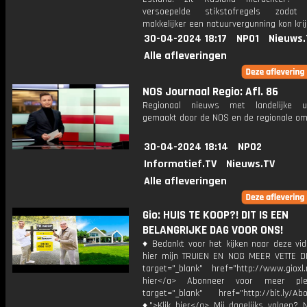
versoepelde stikstofregels zodat 
makkelijker een natuurvergunning kon kri
30-04-2024 18:17
NPO1
Nieuws.
Alle afleveringen
NOS Journaal Regio: Afl. 86
Regionaal nieuws met landelijke uit
gemaakt door de NOS en de regionale om
30-04-2024 18:14
NPO2
Informatief.TV
Nieuws.TV
Alle afleveringen
Gio: HUIS TE KOOP?! DIT IS EEN
BELANGRIJKE DAG VOOR ONS!
♦ Bedankt voor het kijken naar deze vid
hier mijn TRUIEN EN NOG MEER VETTE D
target="_blank" href="http://www.gioxl.
hier</a> Abonneer voor meer ple
target="_blank" href="http://bit.ly/Ab
♦">Klik hier</a> Mij dagelijks volgen?