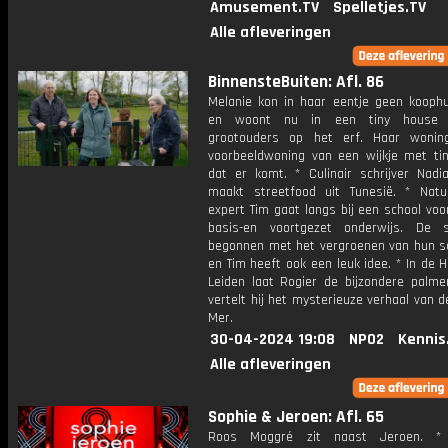
Amusement.TV
Spelletjes.TV
Alle afleveringen
BinnensteBuiten: Afl. 86
Melanie kon in haar eentje geen koophu
en woont nu in een tiny house 
grootouders op het erf. Haar wonin
voorbeeldwoning van een wijkje met ti
dat er komt. * Culinair schrijver Nadia
maakt streetfood uit Tunesië. * Natuu
expert Tim gaat langs bij een school voo
basis-en voortgezet onderwijs. De 
begonnen met het vergroenen van hun sc
en Tim heeft ook een leuk idee. * In de 
Leiden laat Rogier de bijzondere palme
vertelt hij het mysterieuze verhaal van 
Mer.
30-04-2024 19:08
NPO2
Kennis
Alle afleveringen
Sophie & Jeroen: Afl. 65
Roos Moggré zit naast Jeroen. 