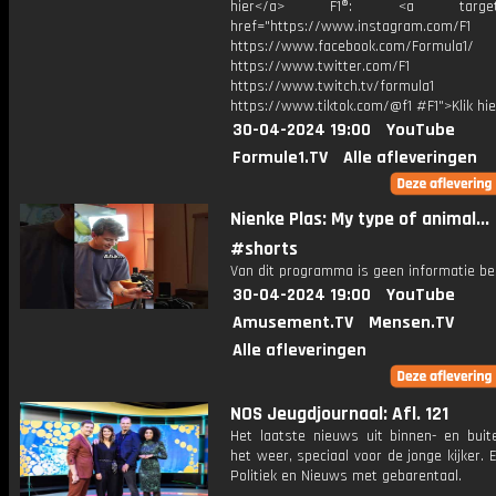
hier</a> F1®: <a target="_
href="https://www.instagram.com/F1
https://www.facebook.com/Formula1/
https://www.twitter.com/F1
https://www.twitch.tv/formula1
https://www.tiktok.com/@f1 #F1">Klik hi
30-04-2024 19:00
YouTube
Formule1.TV
Alle afleveringen
Nienke Plas: My type of animal...
#shorts
Van dit programma is geen informatie be
30-04-2024 19:00
YouTube
Amusement.TV
Mensen.TV
Alle afleveringen
NOS Jeugdjournaal: Afl. 121
Het laatste nieuws uit binnen- en buit
het weer, speciaal voor de jonge kijker.
Politiek en Nieuws met gebarentaal.