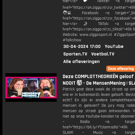
hier</a> 🐦 Twitter: <a target=
href="https://on.ziggo.nl/zsr_twitter">Kli
🧑‍💻 Facebook: <a target="_bla
href="https://on.ziggo.nl/zsr_facebook">K
hier</a> 🤳 TikTok: <a target=
href="https://on.ziggo.nl/zs_tiktok">Klik h
Website: www.ziggosport.nl #ZiggoSpo
#Talkshow
30-04-2024 17:00
YouTube
Sporten.TV
Voetbal.TV
Alle afleveringen
Deze COMPLOTTHEORIEËN geloof 
NOOIT 🤯 - De MensenMening | SL
Patrick gaat deze week de straat op om 
wie er in buitenaards leven gelooft. Best
echt? En zijn er andere complottheor
mensen in geloven? De jury mag rad
mensen op straat gaan antwoorden. V
niet op onze YouTube-kanalen te abonner
– Radio <a target="_b
href="https://bit.ly/YTslamradio">Klik
SLAM! – Music <a target="_