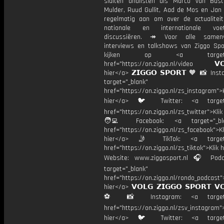
sluiten analisten als Marco van Bast
Mulder, Ruud Gullit, Aad de Mos en Jan 
regelmatig aan om over de actualitei
nationale en internationale vo
discussiëren. ↠ Voor alle samenva
interviews en talkshows van Ziggo Spo
kijken op <a target="_
href="https://on.ziggo.nl/video 𝗩𝗢
hier</a> 𝗭𝗜𝗚𝗚𝗢 𝗦𝗣𝗢𝗥𝗧 🧡 📸 Ins
target="_blank"
href="https://on.ziggo.nl/zs_instagram">K
hier</a> 🐦 Twitter: <a target=
href="https://on.ziggo.nl/zs_twitter">Kli
🧑‍💻 Facebook: <a target="_bla
href="https://on.ziggo.nl/zs_facebook">Kl
hier</a> 🤳 TikTok: <a target=
href="https://on.ziggo.nl/zs_tiktok">Klik h
Website: www.ziggosport.nl 🎧 Podc
target="_blank"
href="https://on.ziggo.nl/rondo_podcast">
hier</a> 𝗩𝗢𝗟𝗚 𝗭𝗜𝗚𝗚𝗢 𝗦𝗣𝗢𝗥𝗧 𝗩
⚽️ 📸 Instagram: <a target="
href="https://on.ziggo.nl/zsv_instagram">
hier</a> 🐦 Twitter: <a target=