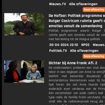
Nieuws.TV
Alle afleveringen
De Hofbar: Politiek programma 
Rutger Castricum ruimte geeft 
emoties vanuit de samenleving
Politiek programma waarin Rutger C
ruimte geeft aan emoties vanuit de sa
met betrekking tot de Haagse politiek.
30-04-2024 22:10
NPO2
Nieuws
Politiek.TV
Alle afleveringen
Dichter bij Anne Frank: Afl. 2
De onderzoekers proberen een stuk doo
tekst in een dagboek van Anne te ontcijf
beklimt met beiaardier Boudewijn 
Amsterdamse Westertoren waar hij haa
laat horen die ook Anne hoorde tij
onderduik even verderop aan de Prins
Een verzamelaar van oude radio's laat 
type radio de familie Frank verstopte. I
vindt Hila de radiotoespraak terug die 