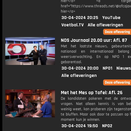
hier</a> <a target="_
href="https://www.threads.net/@afcajax
hier</a>
30-04-2024 20:25
YouTube
Voetbal.TV
Alle afleveringen
NOS Journaal 20.00 uur: Afl. 87
Met het laatste nieuws, gebeurteni
nationaal en internationaal bela
weersverwachting. En op NPO 1 e
gebarentaal.
30-04-2024 20:00
NPO1
Nieuws
Alle afleveringen
Met het Mes op Tafel: Afl. 26
De kandidaten pokeren met de antwo
vragen. Niet alleen kennis is van be
weinig weet, kan proberen zijn tegensta
te bluffen. Maar ook door te passen op 
moment kun je winnen.
30-04-2024 19:50
NPO2