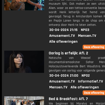
museum lijkt. Ook maken ze een uitst
Aken, waar ze een tattoo-conventie bezo
wordt Henk letterlijk het hemd van
gevraagd. Terug in Amsterdam komen 
en Pepijn Lanen langs in de shop om 
ontwerp door Henk te laten zetten.
30-04-2024 21:15
NPO3
Amusement.TV
Mensen.TV
Alle afleveringen
Oorlog is erfelijk: Afl. 2
Natascha van Weezel pra
documentairemaakster Sahar Mer
Holocaustoverlevende Bert Woudstra. Wa
gevolgen van oorlog voor volgende gener
30-04-2024 21:00
NPO2
Amusement.TV
Informatief.TV
Mensen.TV
Alle afleveringen
Bed & Breakfast: Afl. 7
We beginnen bij Marelva en Marjor