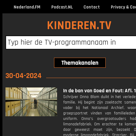
Nederland.FM
Podcast.NL
Contact
Privacy & Co
KINDEREN.TV
30-04-2024
In de ban van Goed en Fout: Afl. 1
Schrijver Onno Blom duikt in het verlede
familie. Hij begint zijn zoektocht same
vader bij het Nationaal Archief, wa
groepsportret vinden van familielede
uniform. Onno's overgrootouders ha
limonadefabriek. Om erachter te kome
daar geweest moet zijn, bezoekt 
moderne limonadefabriek, Starcker. Bij