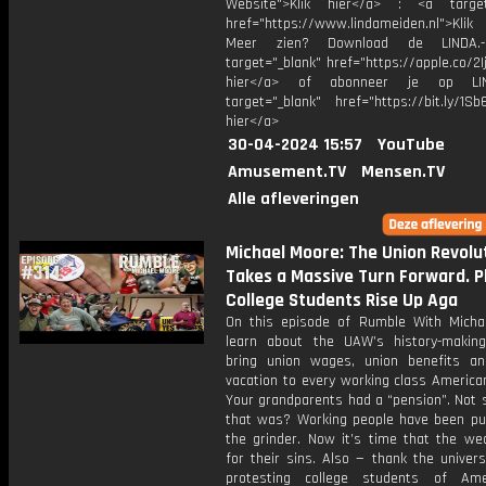
Website">Klik hier</a> : <a target
href="https://www.lindameiden.nl">Klik
Meer zien? Download de LINDA.-
target="_blank" href="https://apple.co/2Ij
hier</a> of abonneer je op LI
target="_blank" href="https://bit.ly/1Sb
hier</a>
30-04-2024 15:57
YouTube
Amusement.TV
Mensen.TV
Alle afleveringen
Michael Moore: The Union Revolu
Takes a Massive Turn Forward. P
College Students Rise Up Aga
On this episode of Rumble With Micha
learn about the UAW’s history-makin
bring union wages, union benefits a
vacation to every working class America
Your grandparents had a “pension”. Not 
that was? Working people have been pu
the grinder. Now it’s time that the wea
for their sins. Also — thank the univer
protesting college students of Ame