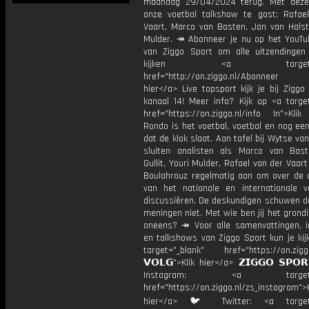
maandag 29/04/2024 terug. Met deze
onze voetbal talkshow te gast: Rafae
Vaart, Marco van Basten, Jan van Halst
Mulder. ↠ Abonneer je nu op het YouTu
van Ziggo Sport om alle uitzendingen
kijken <a target="_b
href="http://on.ziggo.nl/Abonneer
hier</a> Live topsport kijk je bij Ziggo
kanaal 14! Meer info? Kijk op <a target
href="https://on.ziggo.nl/info In">Klik
Rondo is het voetbal, voetbal en nog ee
dat de klok slaat. Aan tafel bij Wytse va
sluiten analisten als Marco van Bas
Gullit, Youri Mulder, Rafael van der Vaart
Boulahrouz regelmatig aan om over de ac
van het nationale en internationale v
discussiëren. De deskundigen schuwen d
meningen niet. Met wie ben jij het grond
oneens? ↠ Voor alle samenvattingen, i
en talkshows van Ziggo Sport kun je kij
target="_blank" href="https://on.ziggo
𝗩𝗢𝗟𝗚">Klik hier</a> 𝗭𝗜𝗚𝗚𝗢 𝗦𝗣𝗢
Instagram: <a target="_
href="https://on.ziggo.nl/zs_instagram">K
hier</a> 🐦 Twitter: <a target=