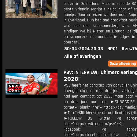
provincie Gelderland. Marelva runt de B
beste vriendin Marjorie helpt haar af e
handje. Daarna reizen we door naar Anja
in Overijssel. Hun bed and breakfast bevin
wat ooit een stadsboerderij was. Al
eindigen we bij Pieter en Brenda. Ze zi
en schoonzus en runnen drie lodges in
boerderij.
30-04-2024 20:33
NPO1
Reis.T
Alle afleveringen
PSV: INTERVIEW | Chimera verlen
𝟮𝟬𝟮𝟴!
PSV heeft het contract van aanvaller Ch
opengebroken en met drie jaar verlengd
had een contract tot 2025 maar daar 
nu drie jaar aan toe. ►SUBSCRIB
target="_blank" href="https://psv.medi
►Turn">Klik hier</a> on notifications (Hit 
►FOLLOW US Twitter: <a target=
href="http://twitter.com/psv">Klik
Facebook: <a target="_
href="http://facebook.com/psv Instagr