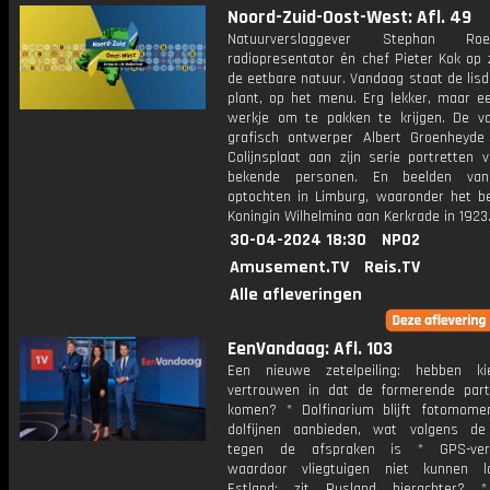
Noord-Zuid-Oost-West: Afl. 49
Natuurverslaggever Stephan R
radiopresentator én chef Pieter Kok op 
de eetbare natuur. Vandaag staat de lis
plant, op het menu. Erg lekker, maar e
werkje om te pakken te krijgen. De va
grafisch ontwerper Albert Groenheyde
Colijnsplaat aan zijn serie portretten 
bekende personen. En beelden van
optochten in Limburg, waaronder het b
Koningin Wilhelmina aan Kerkrade in 1923
30-04-2024 18:30
NPO2
Amusement.TV
Reis.TV
Alle afleveringen
EenVandaag: Afl. 103
Een nieuwe zetelpeiling: hebben ki
vertrouwen in dat de formerende parti
komen? * Dolfinarium blijft fotomom
dolfijnen aanbieden, wat volgens de
tegen de afspraken is * GPS-vers
waardoor vliegtuigen niet kunnen l
Estland: zit Rusland hierachter? *