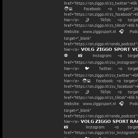
href="https://on.ziggo.nl/zs_twitter">Kli
🧑‍💻 Facebook: <a target="_bla
href="https://on.ziggo.nl/zs_facebook">Kl
hier</a> 🤳 TikTok: <a target=
href="https://on.ziggo.nl/zs_tiktok">Klik h
Website: www.ziggosport.nl 🎧 Podc
target="_blank"
href="https://on.ziggo.nl/rondo_podcast">
hier</a> 𝗩𝗢𝗟𝗚 𝗭𝗜𝗚𝗚𝗢 𝗦𝗣𝗢𝗥𝗧 𝗩
⚽️ 📸 Instagram: <a target="
href="https://on.ziggo.nl/zsv_instagram">
hier</a> 🐦 Twitter: <a target=
href="https://on.ziggo.nl/zsv_twitter">Kli
hier</a> 🧑‍💻 Facebook: <a target="
href="https://on.ziggo.nl/zsv_facebook">K
hier</a> 🤳 TikTok: <a target=
href="https://on.ziggo.nl/zs_tiktok">Klik h
Website: www.ziggosport.nl 🎧 Podc
target="_blank"
href="https://on.ziggo.nl/rondo_podcast">
hier</a> 𝗩𝗢𝗟𝗚 𝗭𝗜𝗚𝗚𝗢 𝗦𝗣𝗢𝗥𝗧 𝗥𝗔
📸 Instagram: <a target="_
href="https://on.ziggo.nl/zsr_instagram">