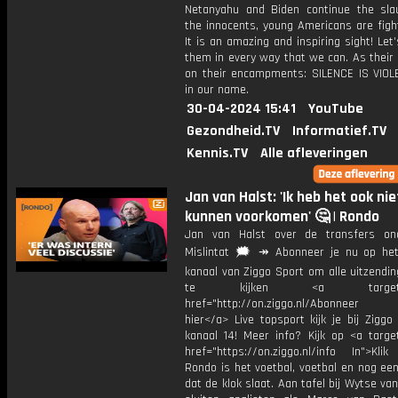
Netanyahu and Biden continue the sla
the innocents, young Americans are figh
It is an amazing and inspiring sight! Let
them in every way that we can. As their
on their encampments: SILENCE IS VIOL
in our name.
30-04-2024 15:41
YouTube
Gezondheid.TV
Informatief.TV
Kennis.TV
Alle afleveringen
Jan van Halst: 'Ik heb het ook nie
kunnen voorkomen' 🤔 | Rondo
Jan van Halst over de transfers on
Mislintat 🗯️ ↠ Abonneer je nu op he
kanaal van Ziggo Sport om alle uitzendi
te kijken <a target="_
href="http://on.ziggo.nl/Abonneer
hier</a> Live topsport kijk je bij Ziggo
kanaal 14! Meer info? Kijk op <a target
href="https://on.ziggo.nl/info In">Klik
Rondo is het voetbal, voetbal en nog ee
dat de klok slaat. Aan tafel bij Wytse va