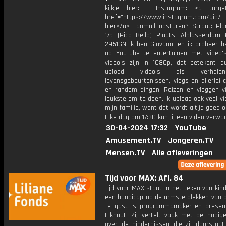
kijkje hier: - Instagram: <a target
href="https://www.instagram.com/gio
hier</a> Fanmail opsturen? Straat: Pl
17b (Pico Bello) Plaats: Alblasserdam 
2951GN Ik ben Giovanni en ik probeer he
op YouTube te entertainen met video's
video's zijn in 1080p, dat betekent d
upload video's als verhale
levensgebeurtenissen, vlogs en allerlei 
en random dingen. Reizen en vloggen vi
leukste om te doen. Ik upload ook veel v
mijn familie, want dat wordt altijd goed 
Elke dag om 17:30 kan jij een video verwa
30-04-2024 17:32
YouTube
Amusement.TV
Jongeren.TV
Mensen.TV
Alle afleveringen
Tijd voor MAX: Afl. 84
Tijd voor MAX staat in het teken van ki
een handicap op de armste plekken van d
Te gast is programmamaker en presen
Eikhout. Zij vertelt vaak met de nodige
over de hindernissen die zij doorstaa