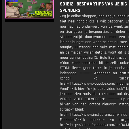
S01E12 | BESPAARTIPS VAN JE BIG
SPENDERS
Zeg je online shoppen, dan zeg je Isabell
Niet heel handig als je wilt besparen. E
nou net het onderwerp van de week zijn.
en Lisa geven je bespaartips en delen h
studententijd doorkwamen met een aa
kleiner budget dan waar ze het nu mee 
naughty luisteraar had seks met haar h
en de meiden willen details, want dit is 
maar een smoothie XL. Bela Becht a.k.a. 
A’dam vindt controles bij de zelfscank
STOM!, liever geen tetris in je boodsch
inderdaad. ---------- Abonneer nu grat
kanaal: <a target="_b
href="https://www.youtube.com/lindame
Vond">Klik hier</a> je deze video leuk? Li
je meer zien zoals dit, check dan ook de
VORIGE VIDEO TOEVOEGEN* ---------- Op 
blijven van het laatste nieuws? Insta
target="_blank"
href="https://www.instagram.com/linda
Facebook:">Klik hier</a> <a target
href="https://nl-nl.facebook.com/LINDA.