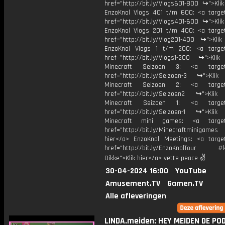
href="http://bit.ly/Vlogs601-800 ↪">Kli
EnzoKnol Vlogs 401 t/m 600: <a target
href="http://bit.ly/Vlogs401-600 ↪">Kli
EnzoKnol Vlogs 201 t/m 400: <a target
href="http://bit.ly/Vlog201-400 ↪">Klik
EnzoKnol Vlogs 1 t/m 200: <a target
href="http://bit.ly/Vlogs1-200 ↪">Klik
Minecraft Seizoen 3: <a target=
href="http://bit.ly/Seizoen-3 ↪">Klik
Minecraft Seizoen 2: <a target=
href="http://bit.ly/Seizoen2 ↪">Klik
Minecraft Seizoen 1: <a target=
href="http://bit.ly/Seizoen-1 ↪">Klik
Minecraft mini games: <a target=
href="http://bit.ly/Minecraftminigame
hier</a> EnzoKnol Meetings: <a target
href="http://bit.ly/EnzoKnolTour #
Dikke">Klik hier</a> vette peace ✌
30-04-2024 16:00
YouTube
Amusement.TV
Gamen.TV
Alle afleveringen
LINDA.meiden: HEY MEIDEN DE PO