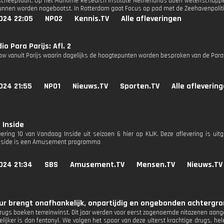
cheepvaart. Op het Maritime Research Institute Netherlands doen wetenschappers
unnen worden nagebootst. In Rotterdam gaat Focus op pad met de Zeehavenpolitie
024 22:05
NPO2
Kennis.TV
Alle afleveringen
o Para Parijs: Afl. 2
how vanuit Parijs waarin dagelijks de hoogtepunten worden besproken van de Par
024 21:55
NPO1
Nieuws.TV
Sporten.TV
Alle afleverin
 Inside
evering 10 van Vandaag Inside uit seizoen 6 hier op KIJK. Deze aflevering is ui
nside is een Amusement programma
024 21:34
SBS
Amusement.TV
Mensen.TV
Nieuws.TV
r brengt onafhankelijk, onpartijdig en ongebonden achtergron
drugs boeken terreinwinst. Dit jaar werden voor eerst zogenoemde nitazenen aange
lijker is dan fentanyl. We volgen het spoor van deze uiterst krachtige drugs, 