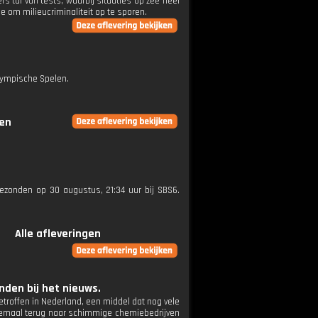
 tal van tests, waarbij situaties op zee heel
 om milieucriminaliteit op te sporen.
aympische Spelen.
gen
tgezonden op 30 augustus, 21:34 uur bij SBS6.
Alle afleveringen
den bij het nieuws.
troffen in Nederland, een middel dat nog vele
helemaal terug naar schimmige chemiebedrijven