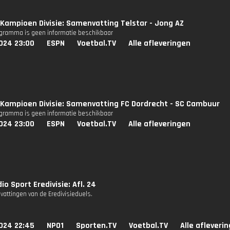
Kampioen Divisie: Samenvatting Telstar - Jong AZ
ogramma is geen informatie beschikbaar
024 23:00
ESPN
Voetbal.TV
Alle afleveringen
Kampioen Divisie: Samenvatting FC Dordrecht - SC Cambuur
ogramma is geen informatie beschikbaar
024 23:00
ESPN
Voetbal.TV
Alle afleveringen
io Sport Eredivisie: Afl. 24
attingen van de Eredivisieduels.
024 22:45
NPO1
Sporten.TV
Voetbal.TV
Alle afleveri