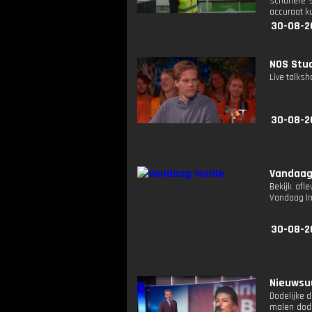
schonere s
accuraat k
30-08-2
NOS Studi
Live talks
30-08-2
Vandaag
Bekijk afl
Vandaag I
30-08-2
Nieuwsuu
Dodelijke 
malen dode