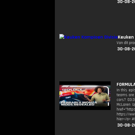
30-08-2
Keuken 
Van dit pr
30-08-2
FORMULA 
In this ep
teams are 
cars? 03:3
McLaren Up
href="ht
https://ww
hier</a> #
30-08-2