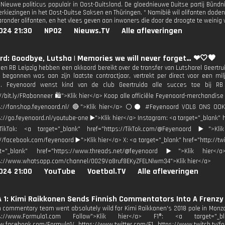
* Nieuwe politicus populair in Oost-Duitsland. De gloednieuwe Duitse partij Bün
erkiezingen in het Oost-Duitse Saksen en Thüringen. * Namibië wil olifanten doden
ronder olifanten, en het vlees geven aan inwoners die door de droogte te weinig
024 21:30
NPO2
Nieuws.TV
Alle afleveringen
d: Goodbye, Lutsha | Memories we will never forget… ❤🤍🖤
en RB Leipzig hebben een akkoord bereikt over de transfer van Lutsharel Geertru
 begonnen was aan zijn laatste contractjaar, vertrekt per direct voor een mi
a. Feyenoord wenst kind van de club Geertruida alle succes toe bij RB
://bit.ly/FRabonneer 🛍">Klik hier</a> Koop alle officiële Feyenoord-merchandise
ps://fanshop.feyenoord.nl/ 🔴">Klik hier</a> ⚪️⚫ #Feyenoord VOLG ONS OOK
s://go.feyenoord.nl/youtube-one ▶️">Klik hier</a> Instagram: <a target="_blank" 
TikTok: <a target="_blank" href="https://TikTok.com/@Feyenoord ▶️">Kl
://facebook.com/feyenoord ▶️">Klik hier</a> X: <a target="_blank" href="http://tw
="_blank" href="https://www.threads.net/@feyenoord ▶️">Klik hier</
ps://www.whatsapp.com/channel/0029Va8ruf8EKyZFELNlwm34">Klik hier</a>
024 21:00
YouTube
Voetbal.TV
Alle afleveringen
 1: Kimi Raikkonen Sends Finnish Commentators Into A Frenzy
h commentary team went absolutely wild for Kimi Raikkonen's 2018 pole in Monza. 
tps://www.Formula1.com Follow">Klik hier</a> F1®: <a target="_blan
w.facebook.com/Formula1/ https://www.twitter.com/F1 https://www.twitch.tv/fo