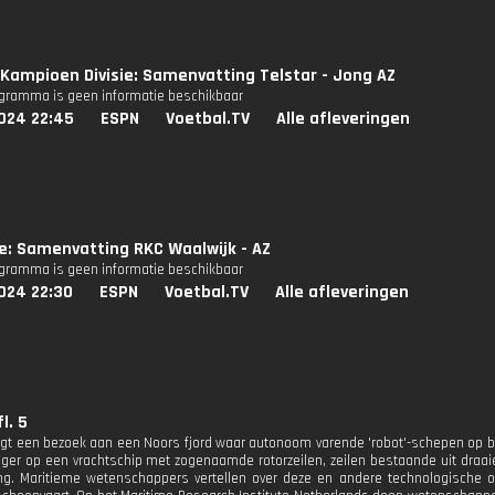
Kampioen Divisie: Samenvatting Telstar - Jong AZ
ogramma is geen informatie beschikbaar
024 22:45
ESPN
Voetbal.TV
Alle afleveringen
ie: Samenvatting RKC Waalwijk - AZ
ogramma is geen informatie beschikbaar
024 22:30
ESPN
Voetbal.TV
Alle afleveringen
l. 5
gt een bezoek aan een Noors fjord waar autonoom varende 'robot'-schepen op b
ger op een vrachtschip met zogenaamde rotorzeilen, zeilen bestaande uit draai
ng. Maritieme wetenschappers vertellen over deze en andere technologische 