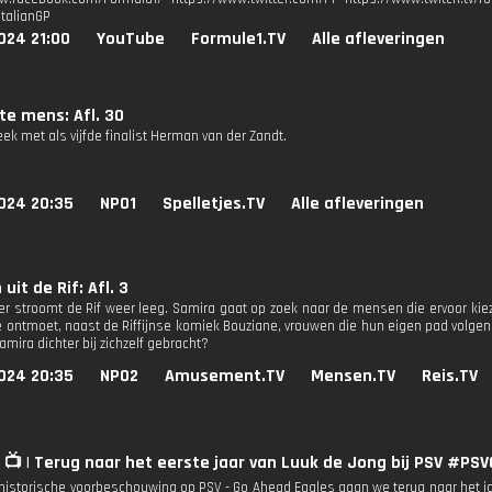
ItalianGP
024 21:00
YouTube
Formule1.TV
Alle afleveringen
te mens: Afl. 30
ek met als vijfde finalist Herman van der Zandt.
024 20:35
NPO1
Spelletjes.TV
Alle afleveringen
uit de Rif: Afl. 3
r stroomt de Rif weer leeg. Samira gaat op zoek naar de mensen die ervoor kiez
 ontmoet, naast de Riffijnse komiek Bouziane, vrouwen die hun eigen pad volgen. 
amira dichter bij zichzelf gebracht?
024 20:35
NPO2
Amusement.TV
Mensen.TV
Reis.TV
 📺 | Terug naar het eerste jaar van Luuk de Jong bij PSV #PS
 historische voorbeschouwing op PSV - Go Ahead Eagles gaan we terug naar het 