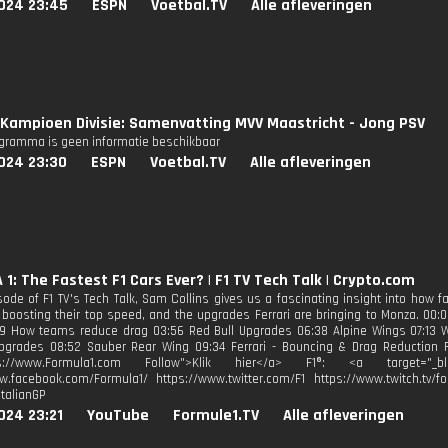
024 23:45
ESPN
Voetbal.TV
Alle afleveringen
Kampioen Divisie: Samenvatting MVV Maastricht - Jong PSV
ogramma is geen informatie beschikbaar
024 23:30
ESPN
Voetbal.TV
Alle afleveringen
1: The Fastest F1 Cars Ever? | F1 TV Tech Talk | Crypto.com
isode of F1 TV's Tech Talk, Sam Collins gives us a fascinating insight into how f
boosting their top speed, and the upgrades Ferrari are bringing to Monza. 00:
9 How teams reduce drag 03:56 Red Bull Upgrades 06:38 Alpine Wings 07:13 W
grades 08:52 Sauber Rear Wing 09:34 Ferrari - Bouncing & Drag Reduction Fo
tps://www.Formula1.com Follow">Klik hier</a> F1®: <a target="_blan
w.facebook.com/Formula1/ https://www.twitter.com/F1 https://www.twitch.tv/fo
ItalianGP
024 23:21
YouTube
Formule1.TV
Alle afleveringen