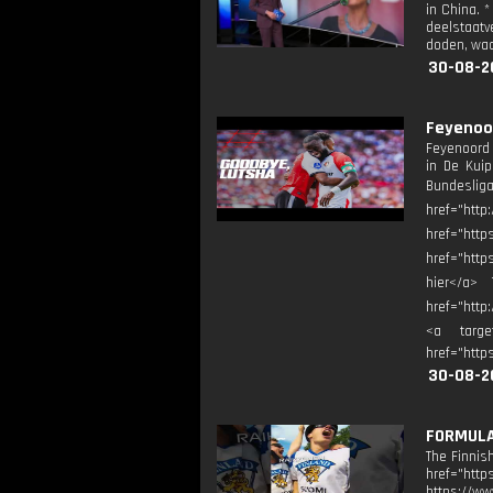
in China. 
deelstaatv
doden, waa
30-08-2
Feyenoor
Feyenoord 
in De Kuip
Bundeslig
href="http
href="htt
href="http
hier</a> 
href="http
<a target
href="htt
30-08-2
FORMULA
The Finnis
href="ht
https://ww