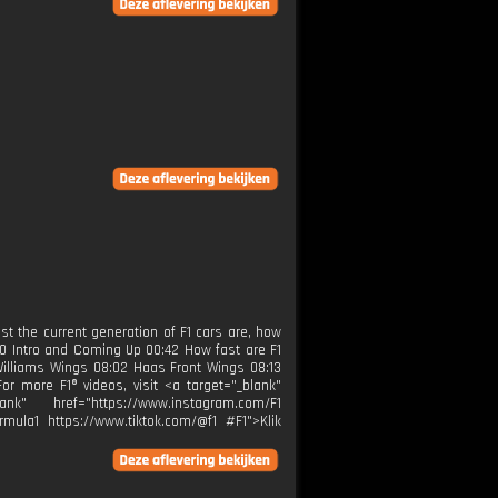
ast the current generation of F1 cars are, how
00 Intro and Coming Up 00:42 How fast are F1
illiams Wings 08:02 Haas Front Wings 08:13
r more F1® videos, visit <a target="_blank"
k" href="https://www.instagram.com/F1
rmula1 https://www.tiktok.com/@f1 #F1">Klik