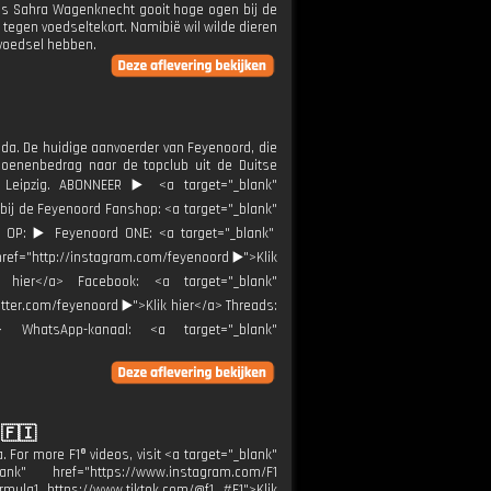
dnis Sahra Wagenknecht gooit hoge ogen bij de
 tegen voedseltekort. Namibië wil wilde dieren
 voedsel hebben.
ida. De huidige aanvoerder van Feyenoord, die
ljoenenbedrag naar de topclub uit de Duitse
 Leipzig. ABONNEER ▶️ <a target="_blank"
 bij de Feyenoord Fanshop: <a target="_blank"
 OP: ▶️ Feyenoord ONE: <a target="_blank"
href="http://instagram.com/feyenoord ▶️">Klik
ik hier</a> Facebook: <a target="_blank"
itter.com/feyenoord ▶️">Klik hier</a> Threads:
a> WhatsApp-kanaal: <a target="_blank"
 🇫🇮
For more F1® videos, visit <a target="_blank"
k" href="https://www.instagram.com/F1
rmula1 https://www.tiktok.com/@f1 #F1">Klik