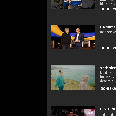
hier</a> #
30-08-2
De slims
De finalewe
30-08-2
Verhalen 
Na de zome
bouwen. Ze
deze reis S
30-08-2
HISTORIE
Tijdens de