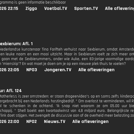
ogramma is geen informatie beschikbaar
026 22:15
Ziggo
Voetbal.TV
Sporten.TV
Alle afleveri
Sexbierum: Afl. 1
Nederlandse kunstenaar Tina Farifteh verhuist naar Sexbierum, omdat Amster
en leuke naam en een mooi uitzicht. Maar in Sexbierum voelt ze zich meer ont
 gaan met de Sexbierummers, onder wie Auke, een 83-jarige voormalige aarda
n 'mienskip'? En wat moet je doen om je op een nieuwe plek thuis te voelen?
026 22:05
NPO3
Jongeren.TV
Alle afleveringen
r: Afl. 124
Motherless is zeer omstreden: er staan drogeervideo's op en soms zelfs kinderpor
dergebracht bij een Nederlands hostingbedrijf. * Om overlast te verminderen, wil
l te schenken in de ochtend. 'Ik snap niet waarom ze om 05.00 uur bie
chappij. * Shell boekt een kwartaalwinst van 4,8 miljard euro. Belangrijkste 
 flink doet stijgen. Het zwengelt de discussie aan of de overheid meer belasting 
026 22:00
NPO2
Nieuws.TV
Alle afleveringen