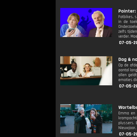
Pointer: 
Fatbikes, 
in de toe
Onderzoeke
zelfs tijd
verder. Mo
07-05-20
Dag & na
Op de afde
aantal lan
allen geld
emoties die
07-05-2
Wortelbo
Emma en M
krampachti
plussers. 
Nieuwjaar,
07-05-2