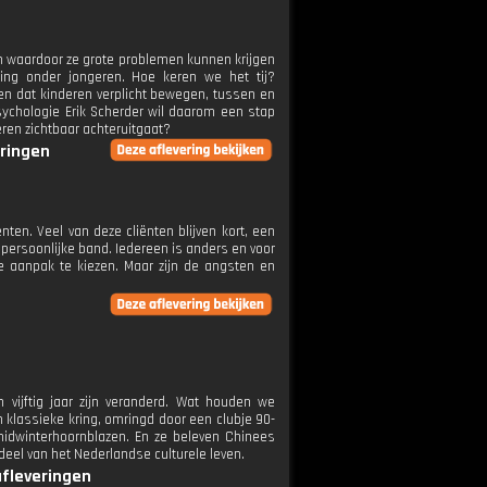
en waardoor ze grote problemen kunnen krijgen
ing onder jongeren. Hoe keren we het tij?
n dat kinderen verplicht bewegen, tussen en
psychologie Erik Scherder wil daarom een stap
ren zichtbaar achteruitgaat?
eringen
nten. Veel van deze cliënten blijven kort, een
ersoonlijke band. Iedereen is anders en voor
e aanpak te kiezen. Maar zijn de angsten en
ijftig jaar zijn veranderd. Wat houden we
 klassieke kring, omringd door een clubje 90-
idwinterhoornblazen. En ze beleven Chinees
eel van het Nederlandse culturele leven.
afleveringen