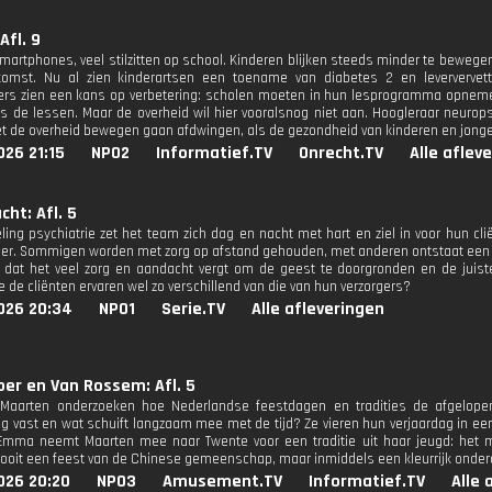
Afl. 9
smartphones, veel stilzitten op school. Kinderen blijken steeds minder te beweg
komst. Nu al zien kinderartsen een toename van diabetes 2 en leververvett
rs zien een kans op verbetering: scholen moeten in hun lesprogramma opneme
ens de lessen. Maar de overheid wil hier vooralsnog niet aan. Hoogleraar neuro
et de overheid bewegen gaan afdwingen, als de gezondheid van kinderen en jonge
26 21:15
NPO2
Informatief.TV
Onrecht.TV
Alle aflev
cht: Afl. 5
ling psychiatrie zet het team zich dag en nacht met hart en ziel in voor hun clië
ger. Sommigen worden met zorg op afstand gehouden, met anderen ontstaat een p
t dat het veel zorg en aandacht vergt om de geest te doorgronden en de juist
 de cliënten ervaren wel zo verschillend van die van hun verzorgers?
026 20:34
NPO1
Serie.TV
Alle afleveringen
er en Van Rossem: Afl. 5
aarten onderzoeken hoe Nederlandse feestdagen en tradities de afgelopen v
g vast en wat schuift langzaam mee met de tijd? Ze vieren hun verjaardag in een
Emma neemt Maarten mee naar Twente voor een traditie uit haar jeugd: het m
 ooit een feest van de Chinese gemeenschap, maar inmiddels een kleurrijk onderd
026 20:20
NPO3
Amusement.TV
Informatief.TV
Alle 