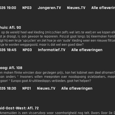
026 19:00
NPO3
Jongeren.TV
Nieuws.TV
Alle aflever
huis: Afl. 90
op de wereld heel veel kleding (misschien zelfs wel iets te veel) en we kopen el
at je draagt, is ook gewoon te repareren. Pascal gaat langs bij kleermaker Farid
ijgt hij een lesje 'upcyclen' en ziet hoe je van 'oude' kleding weer een nieuwe flit
asje te worden weggegooid, maar is dat wel een goed idee?
026 18:45
NPO3
Informatief.TV
Alle afleveringen
ag: Afl. 108
ven maken flinke winsten door gestegen prijs, kan het kabinet een deel afromen
kan anders * Inwoners willen meepraten over noodopvang asielzoekers, ma
 gaan' * Europa gaat AI-uitkleedapps verbieden, gaat het helpen?
026 18:30
NPO1
Nieuws.TV
Alle afleveringen
id-Oost-West: Afl. 72
 Arnemuiden is een vissersdorp waar saamhorigheid nog telt. Dwars Door De 