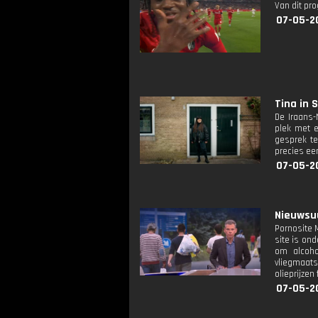
Van dit pr
07-05-2
Tina in 
De Iraans-
plek met e
gesprek te
precies ee
07-05-2
Nieuwsuu
Pornosite 
site is on
om alcoho
vliegmaats
olieprijzen
07-05-2