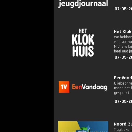
07-05-2
Het Klok
We hebben 
veel van w
Michelle kr
heel oud j
07-05-2
EenVanda
Oliebedrij
maar dat 
gesprek te
07-05-2
Noord-Zu
Trugkieke: