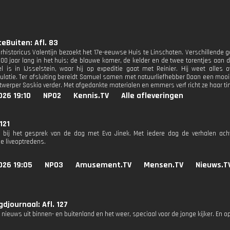
eBuiten: Afl. 83
urhistoricus Valentijn bezoekt het 17e-eeuwse Huis te Linschoten. Verschillende g
0 jaar lang in het huis; de blauwe kamer, de kelder en de twee torentjes aan de
 is in IJsselstein, waar hij op expeditie gaat met Reinier. Hij weet alles
latie. Ter afsluiting bereidt Samuel samen met natuurliefhebber Daan een mooie
twerper Saskia verder. Met afgedankte materialen en emmers verf richt ze haar ti
026 19:10
NPO2
Kennis.TV
Alle afleveringen
 121
 bij het gesprek van de dag met Eva Jinek. Met iedere dag de verhalen ach
e liveoptredens.
026 19:05
NPO3
Amusement.TV
Mensen.TV
Nieuws.T
djournaal: Afl. 127
 nieuws uit binnen- en buitenland en het weer, speciaal voor de jonge kijker. En o