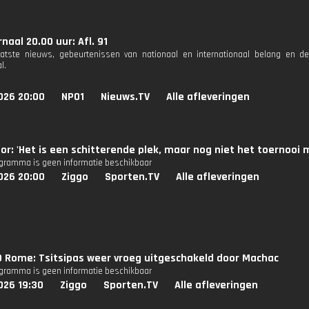
naal 20.00 uur: Afl. 91
aatste nieuws, gebeurtenissen van nationaal en internationaal belang en d
l.
026 20:00
NPO1
Nieuws.TV
Alle afleveringen
or: 'Het is een schitterende plek, maar nog niet het toernooi 
ogramma is geen informatie beschikbaar
026 20:00
Ziggo
Sporten.TV
Alle afleveringen
 Rome: Tsitsipas weer vroeg uitgeschakeld door Machac
ogramma is geen informatie beschikbaar
026 19:30
Ziggo
Sporten.TV
Alle afleveringen