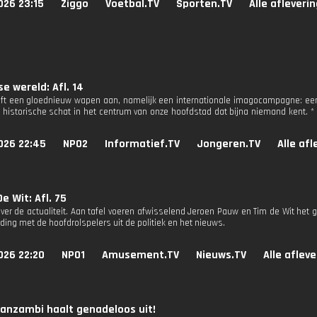
026 23:15
Ziggo
Voetbal.TV
Sporten.TV
Alle afleveri
e wereld: Afl. 14
aft een gloednieuw wapen aan, namelijk een internationale imagocampagne: ee
 historische schat in het centrum van onze hoofdstad dat bijna niemand kent. *
026 22:45
NPO2
Informatief.TV
Jongeren.TV
Alle af
e Wit: Afl. 75
ver de actualiteit. Aan tafel voeren afwisselend Jeroen Pauw en Tim de Wit het g
ding met de hoofdrolspelers uit de politiek en het nieuws.
026 22:20
NPO1
Amusement.TV
Nieuws.TV
Alle aflev
anzambi haalt genadeloos uit!