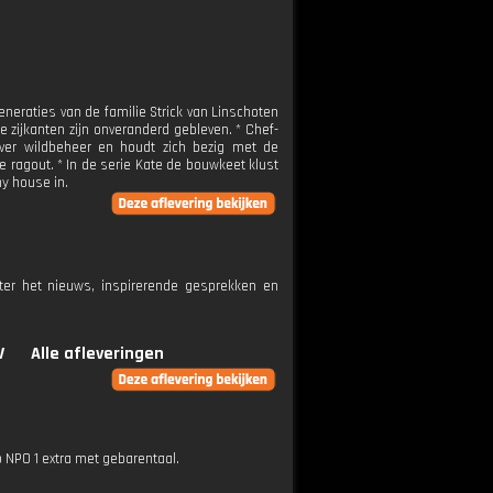
eneraties van de familie Strick van Linschoten
 zijkanten zijn onveranderd gebleven. * Chef-
 over wildbeheer en houdt zich bezig met de
 ragout. * In de serie Kate de bouwkeet klust
ny house in.
ter het nieuws, inspirerende gesprekken en
V
Alle afleveringen
p NPO 1 extra met gebarentaal.