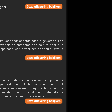
ngen
dam voor haar onbetaalbaar is geworden. Een
worteld en ontheemd dan ooit. Ze besluit in
ppelboer: wat is voor hen een thuis? Wat is
no. Uit onderzoek van Nieuwsuur blijkt dat de
 Ryanair dat het op luchthavens verboden wordt
r moeten serveren', zegt de baas van de
reden: de oorlog in het Midden-Oosten die de
zou moeten heffen op deze winsten.