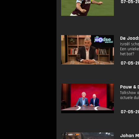
07-05-2
De Joods
Israël sch
Een unieke
het bot?
07-05-2
Pauw & D
Talkshow o
actuele dui
07-05-2
Johan M