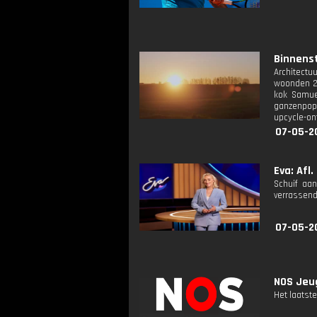
Binnenst
Architectu
woonden 20
kok Samuel
ganzenpopu
upcycle-on
07-05-2
Eva: Afl.
Schuif aan
verrassend
07-05-2
NOS Jeug
Het laatste