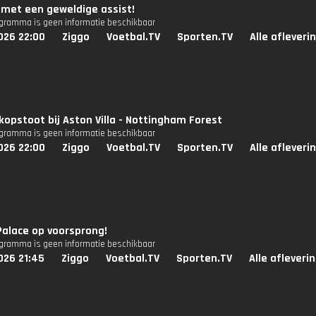
 met een geweldige assist!
ogramma is geen informatie beschikbaar
026 22:00
Ziggo
Voetbal.TV
Sporten.TV
Alle afleveri
e kopstoot bij Aston Villa - Nottingham Forest
ogramma is geen informatie beschikbaar
026 22:00
Ziggo
Voetbal.TV
Sporten.TV
Alle afleveri
Palace op voorsprong!
ogramma is geen informatie beschikbaar
026 21:45
Ziggo
Voetbal.TV
Sporten.TV
Alle afleveri