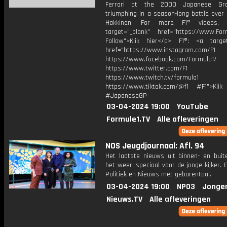
Ferrari at the 2000 Japanese Gra
triumphing in a season-long battle over 
Hakkinen. For more F1® videos, 
target="_blank" href="https://www.For
Follow">Klik hier</a> F1®: <a target
href="https://www.instagram.com/F1
https://www.facebook.com/Formula1/
https://www.twitter.com/F1
https://www.twitch.tv/formula1
https://www.tiktok.com/@f1 #F1">Klik
#JapaneseGP
03-04-2024 19:00
YouTube
Formule1.TV
Alle afleveringen
NOS Jeugdjournaal: Afl. 94
Het laatste nieuws uit binnen- en buit
het weer, speciaal voor de jonge kijker.
Politiek en Nieuws met gebarentaal.
03-04-2024 19:00
NPO3
Jonge
Nieuws.TV
Alle afleveringen