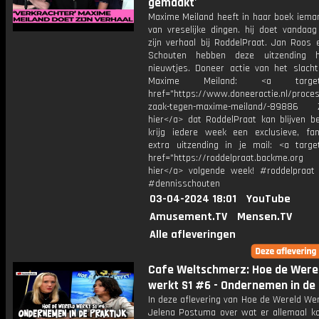
gemaakt'
Maxime Meiland heeft in haar boek ieman
van vreselijke dingen. hij doet vandaag
zijn verhaal bij RoddelPraat. Jan Roos 
Schouten hebben deze uitzending h
nieuwtjes. Doneer actie van het slacht
Maxime Meiland: <a target="
href="https://www.doneeractie.nl/proce
zaak-tegen-maxime-meiland/-89886 Z
hier</a> dat RoddelPraat kan blijven b
krijg iedere week een exclusieve, fan
extra uitzending in je mail: <a target
href="https://roddelpraat.backme.org 
hier</a> volgende week! #roddelpraat
#dennisschouten
03-04-2024 18:01
YouTube
Amusement.TV
Mensen.TV
Alle afleveringen
Cafe Weltschmerz: Hoe de Were
werkt S1 #6 - Ondernemen in de 
In deze aflevering van Hoe de Wereld Wer
Jelena Postuma over wat er allemaal ko