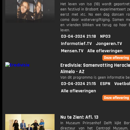
Het leven van Isa (18) wordt geportret
een festival in Brabant experimenteert z
eerst met xtc. Na een dag dansen ra
coma door watervergiftiging. Samen me
en vrienden blikken we terug op haar b
leven.
03-04-2024 21:18
NPO3
Informatief.TV
Jongeren.TV
Mensen.TV
Alle afleveringen
Eredivisie: Samenvatting Heracl
Almelo - AZ
Van dit programma is geen informatie be
03-04-2024 21:15
ESPN
Voetbal
Alle afleveringen
Nu te Zien!: Afl. 13
In Museum Prinsenhof Delft kijkt Bar
directeur van het Centraal Museum,