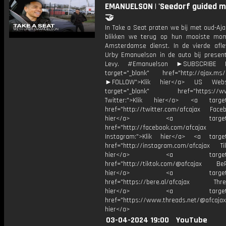
EMANUELSON | 'Seedorf guided me 
🤝
In Take a Seat praten we bij met oud-Aj
blikken we terug op hun mooiste mo
Amsterdamse dienst. In de vierde aflev
Urby Emanuelson in de auto bij present
Levy. #Emanuelson ►SUBSCRIBE
target="_blank" href="http://ajax.ms/
►FOLLOW">Klik hier</a> US Webs
target="_blank" href="https://www
Twitter:">Klik hier</a> <a target=
href="http://twitter.com/afcajax Facebo
hier</a> <a target="_
href="http://facebook.com/afcajax
Instagram:">Klik hier</a> <a target
href="http://instagram.com/afcajax TikT
hier</a> <a target="_
href="http://tiktok.com/@afcajax BeRe
hier</a> <a target="_
href="https://bere.al/afcajax Threa
hier</a> <a target="_
href="https://www.threads.net/@afcajax
hier</a>
03-04-2024 19:00
YouTube