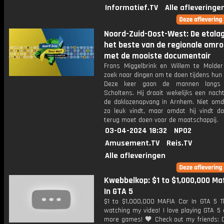
Informatief.TV
Alle afleveringe
Noord-Zuid-Oost-West: De etala
het beste van de regionale omr
met de mooiste documentair
Frans Miggelbrink en Willem te Molde
zoek naar dingen om te doen tijdens hun
Deze keer gaan de mannen langs 
Scholtens. Hij draait wekelijks een nacht
de daklozenopvang in Arnhem. Niet omda
zo leuk vindt, maar omdat hij vindt dat
terug moet doen voor de maatschappij.
03-04-2024 18:32
NPO2
Amusement.TV
Reis.TV
Alle afleveringen
Kwebbelkop: $1 to $1,000,000 Ma
In GTA 5
$1 to $1,000,000 MAFIA Car In GTA 5 T
watching my video! I love playing GTA 5
more games! 🧡 Check out my friends: C