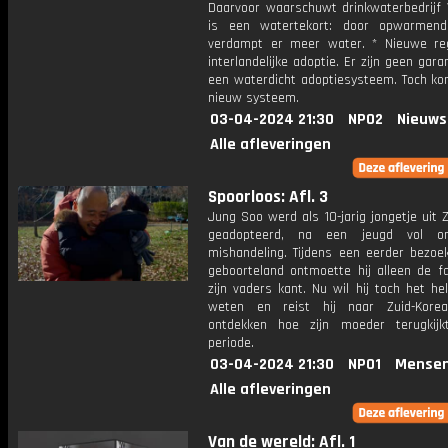
Daarvoor waarschuwt drinkwaterbedrijf V
is een watertekort: door opwarmend
verdampt er meer water. * Nieuwe re
interlandelijke adoptie. Er zijn geen gara
een waterdicht adoptiesysteem. Toch ko
nieuw systeem.
03-04-2024 21:30
NPO2
Nieuws
Alle afleveringen
Spoorloos: Afl. 3
Jung Soo werd als 10-jarig jongetje uit 
geadopteerd, na een jeugd vol o
mishandeling. Tijdens een eerder bezoek
geboorteland ontmoette hij alleen de fa
zijn vaders kant. Nu wil hij toch het he
weten en reist hij naar Zuid-Kor
ontdekken hoe zijn moeder terugkij
periode.
03-04-2024 21:30
NPO1
Mensen
Alle afleveringen
Van de wereld: Afl. 1