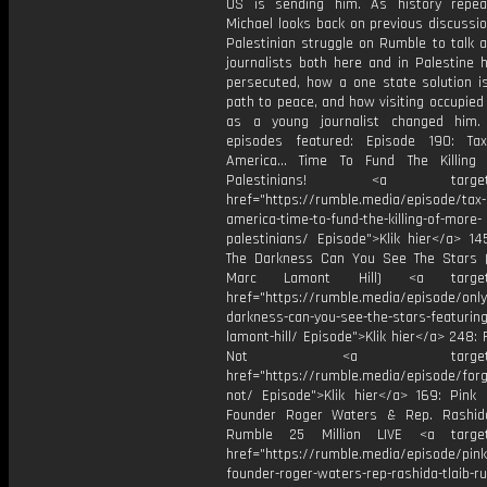
US is sending him. As history repeat
Michael looks back on previous discussi
Palestinian struggle on Rumble to talk 
journalists both here and in Palestine 
persecuted, how a one state solution is
path to peace, and how visiting occupied
as a young journalist changed him.
episodes featured: ⁠Episode 190: T
America… Time To Fund The Killing
Palestinians!⁠ <a target="
href="https://rumble.media/episode/tax-
america-time-to-fund-the-killing-of-more-
palestinians/ ⁠Episode">Klik hier</a> 14
The Darkness Can You See The Stars (
Marc Lamont Hill)⁠ <a target="
href="https://rumble.media/episode/only-
darkness-can-you-see-the-stars-featurin
lamont-hill/ ⁠Episode">Klik hier</a> 248:
Not⁠ <a target="_b
href="https://rumble.media/episode/for
not/ ⁠Episode">Klik hier</a> 169: Pink 
Founder Roger Waters & Rep. Rashid
Rumble 25 Million LIVE⁠ <a target=
href="https://rumble.media/episode/pink-
founder-roger-waters-rep-rashida-tlaib-r