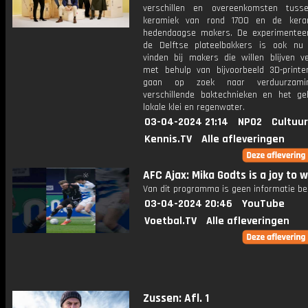
verschillen en overeenkomsten tuss
keramiek van rond 1700 en de kera
hedendaagse makers. De experimenteer
de Delftse plateelbakkers is ook nu
vinden bij makers die willen blijven v
met behulp van bijvoorbeeld 3D-printe
gaan op zoek naar verduurzami
verschillende baktechnieken en het ge
lokale klei en regenwater.
03-04-2024 21:14
NPO2
Cultuur
Kennis.TV
Alle afleveringen
AFC Ajax: Mika Godts is a joy to 
Van dit programma is geen informatie be
03-04-2024 20:46
YouTube
Voetbal.TV
Alle afleveringen
Zussen: Afl. 1