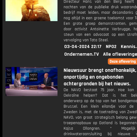
Directeur Hans van den Berg heeft 
nachten van de publieke druk waaronder
bedrijf moet leiden, maar desondanks ge
nog altijd in een groene toekomst voor T
Een grote groep demonstranten, gemo
door activist Antoinette Verbrugge, 
steun van een advocaat op een strafre
vervolging van Tata Steel.
03-04-2024 22:17
NPO2
Kennis
Ondernemen.TV
Alle aflevering
Nieuwsuur brengt onafhankelijk,
onpartijdig en ongebonden
achtergronden bij het nieuws.
De NAVO bestaat 75 jaar. Hoe kan
Oekraïne helpen? Dat is het belan
onderwerp op de top van het bondgenoo
Brussel. Een klein eilandje voor de
Zweden is, met de toetreding van Zwed
NAVO, van groot strategisch belang gew
troepenopbouw op Gotland is begonnen.
Kajsa Ollongren. * Mogelij
drinkwateraansluiting bij nieuwe w