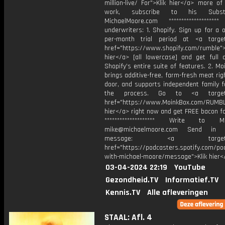
million-live/ For">Klik hier</a> more of
work, subscribe to his Subs
MichaelMoore.com *******************
underwriters: 1. Shopify. Sign up for a o
per-month trial period at ⁠<a target
href="https://www.shopify.com/rumble⁠">
hier</a> [all lowercase] and get full 
Shopify’s entire suite of features. 2. Mo
brings additive-free, farm-fresh meat rig
door, and supports independent family f
the process. Go to ⁠<a target=
href="https://www.MoinkBox.com/RUMBLE
hier</a> right now and get FREE bacon f
******************** Write to 
⁠mike@michaelmoore.com Send in
message: <a target="_
href="https://podcasters.spotify.com/p
with-michael-moore/message">Klik hier<
03-04-2024 22:19
YouTube
Gezondheid.TV
Informatief.TV
Kennis.TV
Alle afleveringen
STAAL: Afl. 4