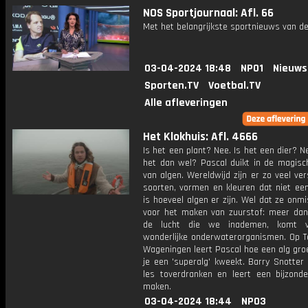
NOS Sportjournaal: Afl. 66
Met het belangrijkste sportnieuws van de
03-04-2024 18:48
NPO1
Nieuws
Sporten.TV
Voetbal.TV
Alle afleveringen
Het Klokhuis: Afl. 4666
Is het een plant? Nee. Is het een dier? N
het dan wel? Pascal duikt in de magisc
van algen. Wereldwijd zijn er zo veel ver
soorten, vormen en kleuren dat niet ee
is hoeveel algen er zijn. Wel dat ze onmi
voor het maken van zuurstof: meer da
de lucht die we inademen, komt 
wonderlijke onderwaterorganismen. Op Te
Wageningen leert Pascal hoe een alg gro
je een 'superalg' kweekt. Barry Snotter 
les toverdranken en leert een bijzonde
maken.
03-04-2024 18:44
NPO3