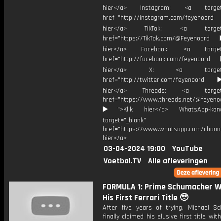
hier</a> Instagram: <a target=
href="http://instagram.com/feyenoord
hier</a> TikTok: <a target="
href="https://TikTok.com/@Feyenoord
hier</a> Facebook: <a target="
href="http://facebook.com/feyenoord
hier</a> X: <a target="_
href="http://twitter.com/feyenoord
hier</a> Threads: <a target="
href="https://www.threads.net/@feyeno
▶️">Klik hier</a> WhatsApp-kan
target="_blank"
href="https://www.whatsapp.com/chann
hier</a>
03-04-2024 19:00
YouTube
Voetbal.TV
Alle afleveringen
FORMULA 1: Prime Schumacher W
His First Ferrari Title 🥹
After five years of trying, Michael S
finally claimed his elusive first title wit