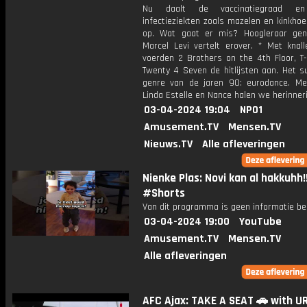
Nu daalt de vaccinatiegraad en
infectieziekten zoals mazelen en kinkho
op. Wat gaat er mis? Hoogleraar ge
Marcel Levi vertelt erover. * Met knall
voerden 2 Brothers on the 4th Floor, T
Twenty 4 Seven de hitlijsten aan. Het s
genre van de jaren 90: eurodance. Me
Linda Estelle en Nance halen we herinner
03-04-2024 19:04
NPO1
Amusement.TV
Mensen.TV
Nieuws.TV
Alle afleveringen
Nienke Plas: Novi kan al hakkuhh!
#Shorts
Van dit programma is geen informatie be
03-04-2024 19:00
YouTube
Amusement.TV
Mensen.TV
Alle afleveringen
AFC Ajax: TAKE A SEAT 🚗 with U