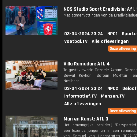
NOS Studio Sport Eredivisie: Afl. 
Met samenvattingen van de Eredivisiedue
03-04-2024 23:24
NPO1
Sporte
Voetbal.TV
Alle afleveringen
Villa Ramadan: Afl. 4
Te gast: Jewaria Gazaele Aznam, Razeen
Sevval Kayhan, Safoan Mokhtari e
Nasibdar.
03-04-2024 23:24
NPO2
Geloof
Informatief.TV
Mensen.TV
Alle afleveringen
Man en Kunst: Afl. 3
Het omvangrijke schilderij 'Perspectie
een lezende jongeman in een renaissan
van Samuel van Hoogstraten (1627-16