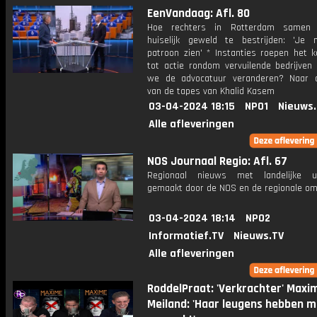
EenVandaag: Afl. 80
Hoe rechters in Rotterdam samen 
huiselijk geweld te bestrijden: 'Je
patroon zien' * Instanties roepen het k
tot actie rondom vervuilende bedrijven
we de advocatuur veranderen? Naar a
van de tapes van Khalid Kasem
03-04-2024 18:15
NPO1
Nieuws
Alle afleveringen
NOS Journaal Regio: Afl. 67
Regionaal nieuws met landelijke uit
gemaakt door de NOS en de regionale om
03-04-2024 18:14
NPO2
Informatief.TV
Nieuws.TV
Alle afleveringen
RoddelPraat: 'Verkrachter' Maxi
Meiland: 'Haar leugens hebben m