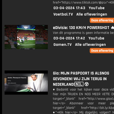
href="https://www.tiktok.com/@psv">Klik
03-04-2024 17:43
YouTube
Voetbal.TV
Alle afleveringen
eDivisie: 130 KM/H POWERSHOT 
Van dit programma is geen informatie be
03-04-2024 17:42
YouTube
Gamen.TV
Alle afleveringen
Gio: MIJN PASPOORT IS ALSNOG
GEVONDEN! WIJ ZIJN TERUG IN
NEDERLAND!🇳🇱 😲
♦ Bedankt voor het kijken naar deze vid
hier mijn TRUIEN EN NOG MEER VETTE D
target="_blank" href="http://www.gioxl.
hier</a> Abonneer voor meer ple
target="_blank" href="http://bit.ly/Ab
♦">Klik hier</a> Mij dagelijks volgen?