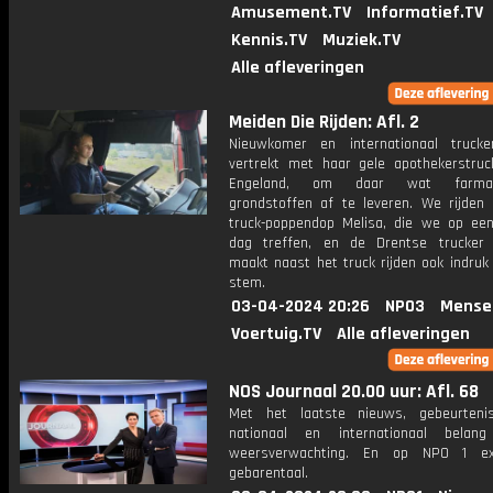
Amusement.TV
Informatief.TV
Kennis.TV
Muziek.TV
Alle afleveringen
Meiden Die Rijden: Afl. 2
Nieuwkomer en internationaal trucke
vertrekt met haar gele apothekerstruck
Engeland, om daar wat farmace
grondstoffen af te leveren. We rijde
truck-poppendop Melisa, die we op een
dag treffen, en de Drentse trucker
maakt naast het truck rijden ook indruk
stem.
03-04-2024 20:26
NPO3
Mense
Voertuig.TV
Alle afleveringen
NOS Journaal 20.00 uur: Afl. 68
Met het laatste nieuws, gebeurteni
nationaal en internationaal bela
weersverwachting. En op NPO 1 e
gebarentaal.