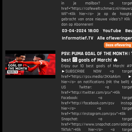
in je mailbox? <a target="
href="https://cafeweltschmerz.nl/nieuws
Wil">Klik hier</a> je op de hoogt
gebracht van onze nieuwe video's? Klik 
dan op Abonneren!
03-04-2024 18:00
YouTube
Be
Informatief.TV
Alle afleveringe
PSV: PUMA GOAL OF THE MONTH | 
best 🔟 goals of March! 🔥
Enjoy our 10 best goals of March! 
►SUBSCRIBE NOW <a target="
href="https://psv.media/2KXaA6m ►T
hier</a> on notifications (Hit the bell
US Twitter: <a target="_
href="http://twitter.com/psv">Klik
Facebook: <a target="_
href="http://facebook.com/psv Instagr
hier</a> <a target="_
href="http://instagram.com/psv">Klik
Snapchat: <a target="_
href="https://www.snapchat.com/add/p
TikTok:">Klik hier</a> <a target=