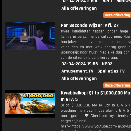
03-04-2024 20:00
NPO1
Nieuws
Alle afleveringen
Per Seconde Wijzer: Afl. 27
Twee kandidaten testen onder hoge 
kennis in verschillende categorieën. Hoe 
hun jokers in, hoeveel rondes zullen de s
volhouden en met welk bedrag gaan d
uiteindelijk naar huis? Met elke dag aan
van de uitzending de kijkersvraag.
03-04-2024 19:56
NPO2
Amusement.TV
Spelletjes.TV
Alle afleveringen
Kwebbelkop: $1 to $1,000,000 Ma
In GTA 5
$1 to $1,000,000 MAFIA Car In GTA 5 T
watching my video! I love playing GTA 5
more games! 🧡 Check out my friends: C
target="_blank"
href="https://www.youtube.com/@Caylu