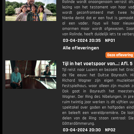
Rolinde wordt onaangenaam verrast als z
lezing van het testament van haar va
wordt geconfronteerd met twee hal
Nienke denkt dat er een fout is gemaakt,
al een vader. Faya wil haar nieuwe
omarmen maar wordt afgewezen. Saa
van Rolinde, heeft duidelijk iets te verber
03-04-2024 20:35
NPO1
Alle afleveringen
Tijl in het voetspoor van...: Afl. 5
Tijl reist naar Luzern en bezoekt het Gra
de 19e eeuw: het Duitse Bayreuth. H
Richard Wagner zijn eigen muziekte
Festspielhaus, waar alleen zijn muziek za
Ook gaat in Bayreuth het meester
Wagner, Der Ring des Nibelungen, in pre
ruim twintig jaar werken is dit vijftien u
spektakel over goden en halfgoden einde
en beleeft een wereldpremière. De laa
delen van de Ring staan centraal: Sie
Götterdämmerung.
03-04-2024 20:30
NPO2