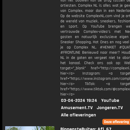
van het bouwen van de brug tussen d
artiesten. Complex NL is alles wat je g
van Complex, maar dan in een Nederlan
Op de website ComplexNL.com vind je art
de wereld van muziek, sneakers, fashion,
en sport. Op YouTube brengen w
vertrouwde Complex-video’s met Ned
gasten en natuurlijk exclusieve eigen
Sneaker Shopping, Hot Ones en nog veel 
je op Complex NL. #HENKIET #QUAT
#FRONTLINE Benieuwd naar meer? Hou
NL in de gaten en vergeet niet te abo
het kanaal. Check ons ook op: Web
target="_blank" href="http://complexnl.
hier</a> Instagram: <a target=
href="https://www.instagram.com/comple
hier</a> TikTok: <a target="
href="https://www.tiktok.com/@complexn
hier</a>
03-04-2024 19:24
YouTube
Amusement.TV
Jongeren.TV
Alle afleveringen
BinnensteBuiten: Afl. 67