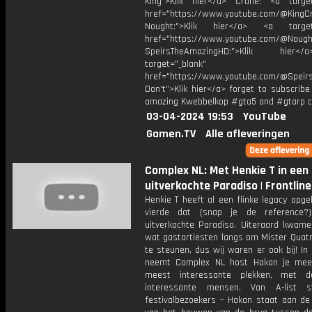
King">Klik hier</a> Crane: <a target
href="https://www.youtube.com/@KingC
Nought:">Klik hier</a> <a target=
href="https://www.youtube.com/@Nought
SpeirsTheAmazingHD:">Klik hier
target="_blank"
href="https://www.youtube.com/@Speir
Don't">Klik hier</a> forget to subscrib
amazing Kwebbelkop #gta5 and #gtarp c
03-04-2024 19:53
YouTube
Gamen.TV
Alle afleveringen
Complex NL: Met Henkie T in een
uitverkochte Paradiso | Frontline
Henkie T heeft al een flinke legacy opg
vierde dat (snap je de reference?
uitverkochte Paradiso. Uiteraard kwamen
wat gastartiesten langs om Mister Quatr
te steunen, dus wij waren er ook bij! In ‘
neemt Complex NL host Hakan je mee
meest interessante plekken, met 
interessante mensen. Van A-list s
festivalbezoekers – Hakan staat aan de 