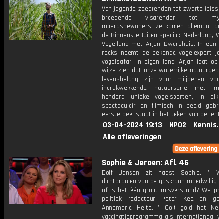
Van jagende zeearenden tot zwarte ibiss
broedende visarenden tot myst
moerasbewoners; ze komen allemaal a
de BinnensteBuiten-special: Nederland, 
Vogelland met Arjan Dwarshuis. In een v
reeks neemt de bekende vogelexpert 
vogelsafari in eigen land. Arjan laat o
wijze zien dat onze waterrijke natuurge
levensbelang zijn voor miljoenen vo
indrukwekkende natuurserie met 
honderd unieke vogelsoorten, in el
spectaculair en filmisch in beeld gebr
eerste deel staat in het teken van de len
03-04-2024 19:13
NPO2
Kennis
Alle afleveringen
Sophie & Jeroen: Afl. 46
Dolf Jansen zit naast Sophie. * 
dichtdraaien van de gaskraan moedwillig
of is het één groot misverstand? We p
politiek redacteur Peter Kee en ge
Annemarie Heite. * Ooit gold het Ne
vaccinatieprogramma als internationaal 