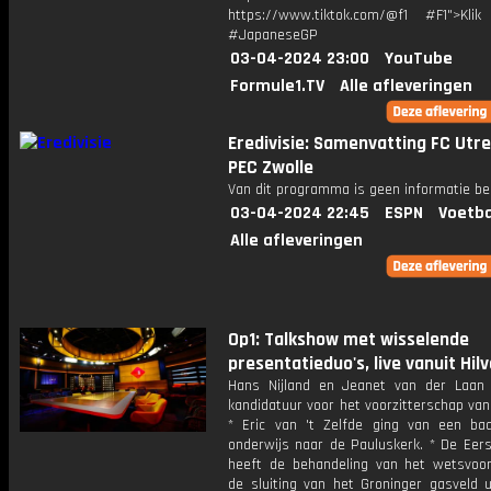
https://www.tiktok.com/@f1 #F1">Klik
#JapaneseGP
03-04-2024 23:00
YouTube
Formule1.TV
Alle afleveringen
Eredivisie: Samenvatting FC Utre
PEC Zwolle
Van dit programma is geen informatie be
03-04-2024 22:45
ESPN
Voetba
Alle afleveringen
Op1: Talkshow met wisselende
presentatieduo's, live vanuit Hil
Hans Nijland en Jeanet van der Laan
kandidatuur voor het voorzitterschap va
* Eric van 't Zelfde ging van een ba
onderwijs naar de Pauluskerk. * De Eer
heeft de behandeling van het wetsvoor
de sluiting van het Groninger gasveld u