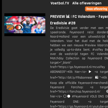
Voetbal.TV
Alle afleveringen
PREVIEW 📊 | FC Volendam - Feyen
Eredivisie #28
De Eredivisie gaat verder met een 
speelronde. Feyenoord reist donder
Noord-Holland voor een uitwedstrijd
Volendam. Voor het duel met de hekk
hebben we een nieuwe Preview klaarst
je volledig up-to-date bent. #volfey Be
over de wedstrijd tegen FC Volend
Matchday Collection op Feyenoord 
target="_blank"
href="https://go.feyenoord.nl/mcvolfey
ABONNEER">Klik hier</a> ▶️ <a target
href="http://bit.ly/FRabonneer 🛍">Klik
Koop alle officiële Feyenoord-merchandi
Feyenoord Fanshop: <a target="
href="https://fanshop.feyenoord.nl/
hier</a> ⚪️⚫ #Feyenoord VOLG ONS OO
Feyenoord ONE: <a target="
href="https://go.feyenoord.nl/youtube-on