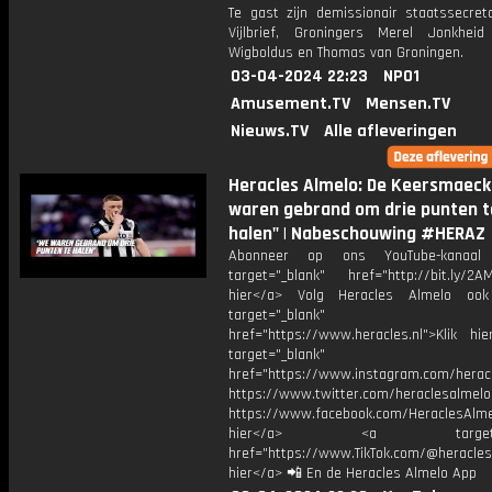
Te gast zijn demissionair staatssecret
Vijlbrief, Groningers Merel Jonkhe
Wigboldus en Thomas van Groningen.
03-04-2024 22:23
NPO1
Amusement.TV
Mensen.TV
Nieuws.TV
Alle afleveringen
Heracles Almelo: De Keersmaeck
waren gebrand om drie punten t
halen" | Nabeschouwing #HERAZ
Abonneer op ons YouTube-kanaal
target="_blank" href="http://bit.ly/2AM
hier</a> Volg Heracles Almelo oo
target="_blank"
href="https://www.heracles.nl">Klik hi
target="_blank"
href="https://www.instagram.com/herac
https://www.twitter.com/heraclesalmelo
https://www.facebook.com/HeraclesAlmel
hier</a> <a target="_
href="https://www.TikTok.com/@heracles
hier</a> 📲 En de Heracles Almelo App