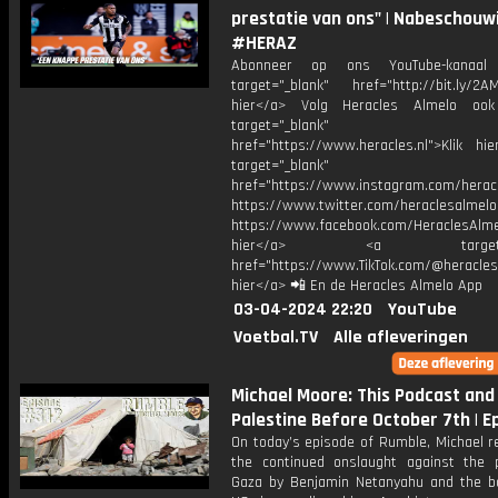
prestatie van ons" | Nabeschouw
#HERAZ
Abonneer op ons YouTube-kanaal
target="_blank" href="http://bit.ly/2AM
hier</a> Volg Heracles Almelo oo
target="_blank"
href="https://www.heracles.nl">Klik hi
target="_blank"
href="https://www.instagram.com/herac
https://www.twitter.com/heraclesalmelo
https://www.facebook.com/HeraclesAlmel
hier</a> <a target="_
href="https://www.TikTok.com/@heracles
hier</a> 📲 En de Heracles Almelo App
03-04-2024 22:20
YouTube
Voetbal.TV
Alle afleveringen
Michael Moore: This Podcast and
Palestine Before October 7th | E
On today’s episode of Rumble, Michael r
the continued onslaught against the 
Gaza by Benjamin Netanyahu and the 