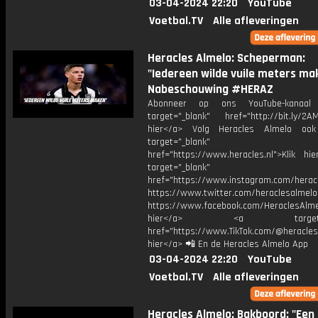
03-04-2024 22:20
YouTube
Voetbal.TV
Alle afleveringen
Heracles Almelo: Scheperman:
"Iedereen wilde vuile meters mak
Nabeschouwing #HERAZ
Abonneer op ons YouTube-kanaal
target="_blank" href="http://bit.ly/2AM
hier</a> Volg Heracles Almelo oo
target="_blank"
href="https://www.heracles.nl">Klik hi
target="_blank"
href="https://www.instagram.com/herac
https://www.twitter.com/heraclesalmelo
https://www.facebook.com/HeraclesAlmel
hier</a> <a target="_
href="https://www.TikTok.com/@heracles
hier</a> 📲 En de Heracles Almelo App
03-04-2024 22:20
YouTube
Voetbal.TV
Alle afleveringen
Heracles Almelo: Bakboord: "Een