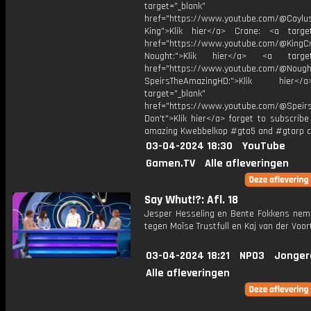
target="_blank"
href="https://www.youtube.com/@Caylu
King">Klik hier</a> Crane: <a target
href="https://www.youtube.com/@KingC
Nought:">Klik hier</a> <a target=
href="https://www.youtube.com/@Nought
SpeirsTheAmazingHD:">Klik hier
target="_blank"
href="https://www.youtube.com/@Speir
Don't">Klik hier</a> forget to subscrib
amazing Kwebbelkop #gta5 and #gtarp c
03-04-2024 18:30
YouTube
Gamen.TV
Alle afleveringen
Say Whut!?: Afl. 18
Jesper Hesseling en Bente Fokkens nem
tegen Moïse Trustfull en Kaj van der Voor
03-04-2024 18:21
NPO3
Jonger
Alle afleveringen