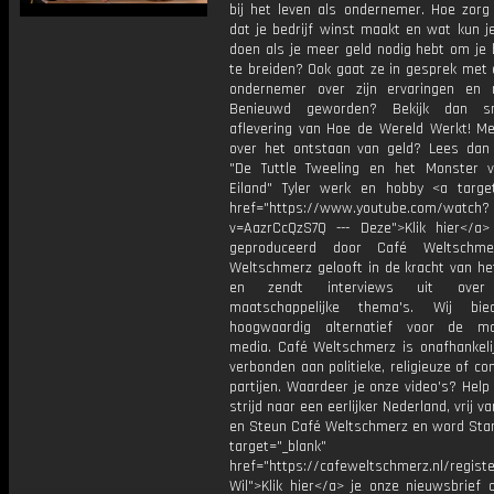
bij het leven als ondernemer. Hoe zorg 
dat je bedrijf winst maakt en wat kun j
doen als je meer geld nodig hebt om je b
te breiden? Ook gaat ze in gesprek met 
ondernemer over zijn ervaringen en m
Benieuwd geworden? Bekijk dan s
aflevering van Hoe de Wereld Werkt! M
over het ontstaan van geld? Lees dan
"De Tuttle Tweeling en het Monster v
Eiland" Tyler werk en hobby <a target
href="https://www.youtube.com/watch?
v=AazrCcQzS7Q --- Deze">Klik hier</a>
geproduceerd door Café Weltschme
Weltschmerz gelooft in de kracht van he
en zendt interviews uit over 
maatschappelijke thema's. Wij bi
hoogwaardig alternatief voor de ma
media. Café Weltschmerz is onafhankelij
verbonden aan politieke, religieuze of c
partijen. Waardeer je onze video's? Help
strijd naar een eerlijker Nederland, vrij v
en Steun Café Weltschmerz en word Sta
target="_blank"
href="https://cafeweltschmerz.nl/registe
Wil">Klik hier</a> je onze nieuwsbrief 