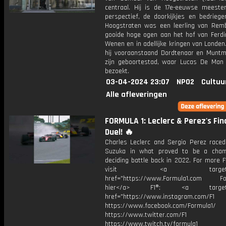
centraal. Hij is de 17e-eeuwse meeste
perspectief, de doorkijkjes en bedriege
Hoogstraten was een leerling van Rem
gooide hoge ogen aan het hof van Ferdin
Wenen en in adellijke kringen van Londe
hij vooraanstaand Dordtenaar en Muntm
zijn geboortestad, waar Lucas De Man 
bezoekt.
03-04-2024 23:07
NPO2
Cultuu
Alle afleveringen
FORMULA 1: Leclerc & Perez's Fin
Duel! 🔥
Charles Leclerc and Sergio Perez raced 
Suzuka in what proved to be a cham
deciding battle back in 2022. For more F
visit <a target="_b
href="https://www.Formula1.com Fol
hier</a> F1®: <a target="_
href="https://www.instagram.com/F1
https://www.facebook.com/Formula1/
https://www.twitter.com/F1
https://www.twitch.tv/formula1