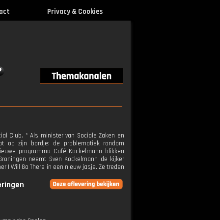
act
Privacy & Cookies
l Club. * Als minister van Sociale Zaken en
at op zijn bordje: de problematiek rondom
t nieuwe programma Café Kockelmann blikken
Groningen neemt Sven Kockelmann de kijker
 I Will Go There in een nieuw jasje. Ze treden
eringen