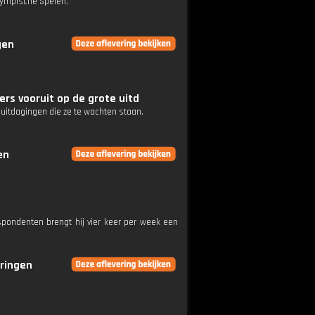
aympische Spelen.
gen
ters vooruit op de grote uitd
e uitdagingen die ze te wachten staan.
en
pondenten brengt hij vier keer per week een
eringen