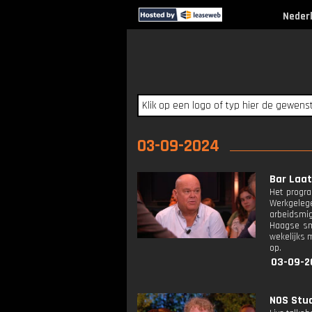
Neder
03-09-2024
Bar Laat:
Het progra
Werkgeleg
arbeidsmig
Haagse sm
wekelijks 
op.
03-09-2
NOS Stud