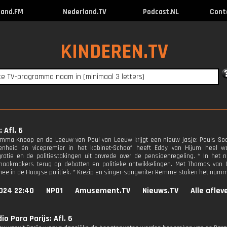
land.FM
Nederland.TV
Podcast.NL
Cont
KINDEREN.TV
 Afl. 6
mma Knoop en de Leeuw van Paul van Leeuw krijgt een nieuw jasje: Pauls Socia
enheid én vicepremier in het kabinet-Schoof heeft Eddy van Hijum heel w
ratie en de politiestakingen uit onvrede over de pensioenregeling. * In he
aakmakers terug op debatten en politieke ontwikkelingen. Met Thomas van 
mee in de Haagse politiek. * Krezip en singer-songwriter Remme staken het nummer
024 22:40
NPO1
Amusement.TV
Nieuws.TV
Alle aflev
io Para Parijs: Afl. 6