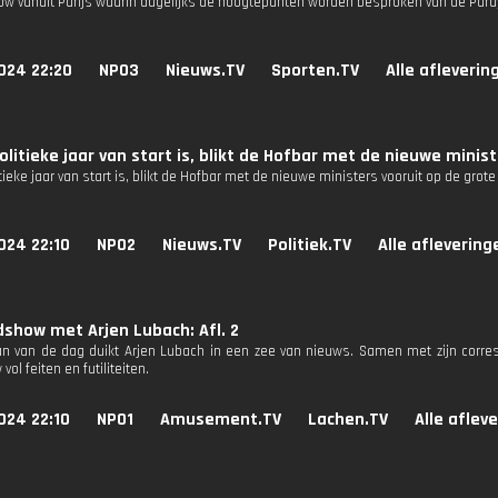
how vanuit Parijs waarin dagelijks de hoogtepunten worden besproken van de Par
024 22:20
NPO3
Nieuws.TV
Sporten.TV
Alle afleverin
olitieke jaar van start is, blikt de Hofbar met de nieuwe minis
tieke jaar van start is, blikt de Hofbar met de nieuwe ministers vooruit op de grot
024 22:10
NPO2
Nieuws.TV
Politiek.TV
Alle aflevering
show met Arjen Lubach: Afl. 2
n van de dag duikt Arjen Lubach in een zee van nieuws. Samen met zijn corres
ol feiten en futiliteiten.
024 22:10
NPO1
Amusement.TV
Lachen.TV
Alle aflev