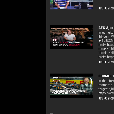
03-09-2
AFC Ajax
In een uitg
Eriksen, 
►SUBSCRIB
href="http
target="_b
TikTok:">
href="http
03-09-2
FORMULA 
In the aft
moments of
target="
https://ww
03-09-2