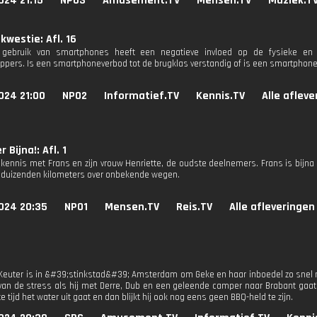
024 21:15
NPO3
Amusement.TV
Mensen.TV
Muziek.T
 kwestie: Afl. 16
 gebruik van smartphones heeft een negatieve invloed op de fysieke en
pers. Is een smartphoneverbod tot de brugklas verstandig of is een smartphone 
024 21:00
NPO2
Informatief.TV
Kennis.TV
Alle aflev
r Bijna!: Afl. 1
ennis met Frans en zijn vrouw Henriette, de oudste deelnemers. Frans is bijna 8
 duizenden kilometers over onbekende wegen.
024 20:35
NPO1
Mensen.TV
Reis.TV
Alle afleveringen
 Keuter is in &#39;stinkstad&#39; Amsterdam om Geke en haar inboedel zo snel mo
f van de stress als hij met Derre, Dub en een geleende camper naar Brabant ga
e tijd het water uit gaat en dan blijkt hij ook nog eens geen BBQ-held te zijn.