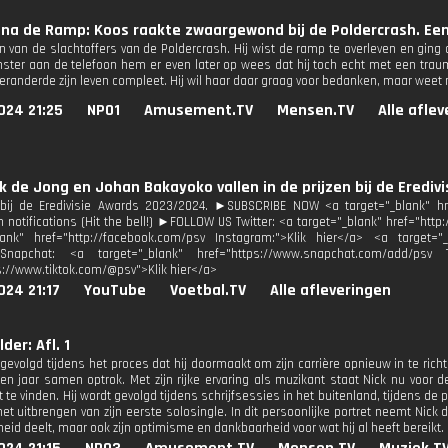
na de Ramp: Koos raakte zwaargewond bij de Poldercrash. Een
n van de slachtoffers van de Poldercrash. Hij wist de ramp te overleven en gin
nster aan de telefoon hem er even later op wees dat hij toch echt met een traum
 veranderde zijn leven compleet. Hij wil haar daar graag voor bedanken, maar weet
024 21:25
NPO1
Amusement.TV
Mensen.TV
Alle afle
k de Jong en Johan Bakayoko vallen in de prijzen bij de Eredivi
e bij de Eredivisie Awards 2023/2024. ►SUBSCRIBE NOW <a target="_blank" h
n notifications (Hit the bell!) ►FOLLOW US Twitter: <a target="_blank" href="http
lank" href="http://facebook.com/psv Instagram:">Klik hier</a> <a target="_
Snapchat: <a target="_blank" href="https://www.snapchat.com/add/psv T
s://www.tiktok.com/@psv">Klik hier</a>
024 21:17
YouTube
Voetbal.TV
Alle afleveringen
lder: Afl. 1
 gevolgd tijdens het proces dat hij doormaakt om zijn carrière opnieuw in te ric
ien jaar samen optrok. Met zijn rijke ervaring als muzikant staat Nick nu voor d
 te vinden. Hij wordt gevolgd tijdens schrijfsessies in het buitenland, tijdens d
t uitbrengen van zijn eerste solosingle. In dit persoonlijke portret neemt Nick de
eid deelt, maar ook zijn optimisme en dankbaarheid voor wat hij al heeft bereikt.