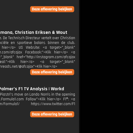
emana, Christian Eriksen & Wout
 De Technisch Directeur vertelt over Christian
iële en sportieve balans binnen de club.
 hier</a> US Website: <a target="_blank"
ter.com/afcajax Facebook:">Klik hier</a> <a
"_blank" href="http://instagram.com/afcajax
Real:">Klik hier</a> <a target="_blank"
threads.net/@afcajax">Klik hier</a>
almer’s F1 TV Analysis | Workd
 Piastri's move on Lando Norris in the opening
.Formula1.com Follow">Klik hier</a> F1®: <a
m/Formula1/ https://www.twitter.com/F1