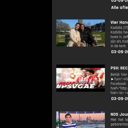
03-09-2
Alle afl
Vier Han
Kadidia (17
Kadidia h
twee is zel
zijn als K
in de tent.
03-09-2
PSV: REC
Bekijk hie
►Turn">Kli
Facebook
href="http
hier</a> <
03-09-2
NOS Jour
Met het l
gebarentaa