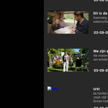
03-09-2
Dit is de
Overmatig
wetenschap
03-09-2
We zijn e
We maken k
van enkele
03-09-2
Urk!
De familie
staat stij
binnen kort