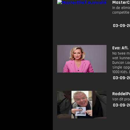
MasterC
In de elim
competitie
03-09-2
Eva: Afl.
Na twee ma
wat kunnen
Duncan Lau
single opg
1000 Kids.
03-09-2
RoddelPr
Van dit pr
03-09-2