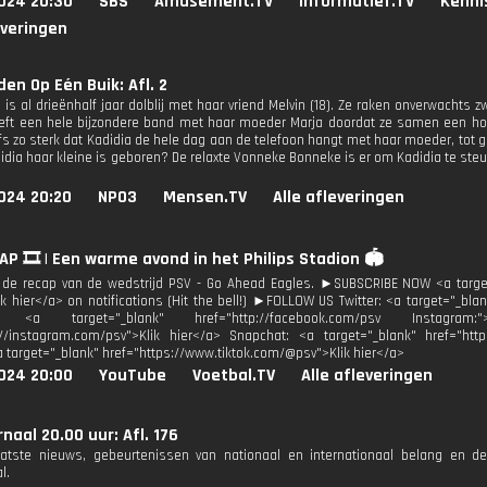
024 20:30
SBS
Amusement.TV
Informatief.TV
Kenni
everingen
den Op Eén Buik: Afl. 2
) is al drieënhalf jaar dolblij met haar vriend Melvin (18). Ze raken onverwachts z
eeft een hele bijzondere band met haar moeder Marja doordat ze samen een 
fs zo sterk dat Kadidia de hele dag aan de telefoon hangt met haar moeder, tot grot
adidia haar kleine is geboren? De relaxte Vonneke Bonneke is er om Kadidia te ste
024 20:20
NPO3
Mensen.TV
Alle afleveringen
AP 🎞️ | Een warme avond in het Philips Stadion 🏟️
r de recap van de wedstrijd PSV - Go Ahead Eagles. ►SUBSCRIBE NOW <a targe
k hier</a> on notifications (Hit the bell!) ►FOLLOW US Twitter: <a target="_blan
: <a target="_blank" href="http://facebook.com/psv Instagram
://instagram.com/psv">Klik hier</a> Snapchat: <a target="_blank" href="htt
a target="_blank" href="https://www.tiktok.com/@psv">Klik hier</a>
024 20:00
YouTube
Voetbal.TV
Alle afleveringen
naal 20.00 uur: Afl. 176
aatste nieuws, gebeurtenissen van nationaal en internationaal belang en d
l.