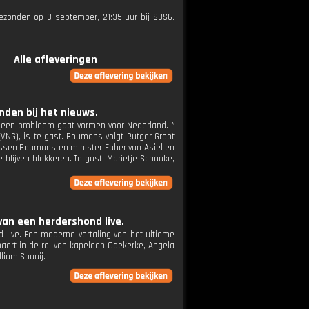
tgezonden op 3 september, 21:35 uur bij SBS6.
Alle afleveringen
den bij het nieuws.
n een probleem gaat vormen voor Nederland. *
NG), is te gast. Boumans volgt Rutger Groot
ussen Boumans en minister Faber van Asiel en
blijven blokkeren. Te gast: Marietje Schaake,
van een herdershond live.
 live. Een moderne vertaling van het ultieme
aert in de rol van kapelaan Odekerke, Angela
liam Spaaij.