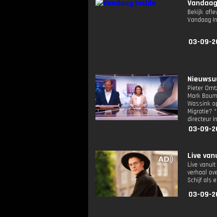
Vandaag
Bekijk afl
Vandaag I
03-09-2
Nieuwsuu
Pieter Omt
Mark Bouma
Wassink op
Migratie? 
directeur i
03-09-2
Live van
Live vanui
verhaal ov
Schijf als
03-09-2