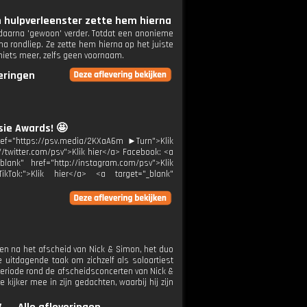
 hulpverleenster zette hem hierna
g daarna 'gewoon' verder. Totdat een anonieme
a rondliep. Ze zette hem hierna op het juiste
 niets meer, zelfs geen voornaam.
veringen
sie Awards! 🤩
ref="https://psv.media/2KXaA6m ►Turn">Klik
://twitter.com/psv">Klik hier</a> Facebook: <a
blank" href="http://instagram.com/psv">Klik
ikTok:">Klik hier</a> <a target="_blank"
hten na het afscheid van Nick & Simon, het duo
e uitdagende taak om zichzelf als soloartiest
e periode rond de afscheidsconcerten van Nick &
 kijker mee in zijn gedachten, waarbij hij zijn