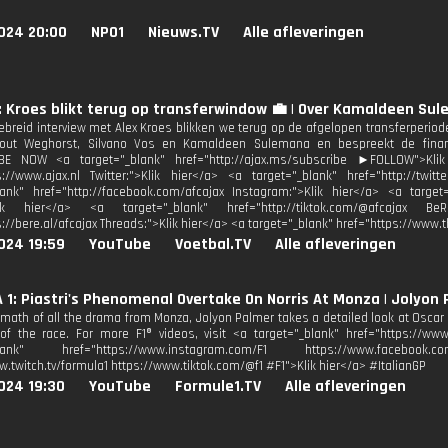
024 20:00
NPO1
Nieuws.TV
Alle afleveringen
: Kroes blikt terug op transferwindow 💼 | Over Kamaldeen Sul
ebreid interview met Alex Kroes blikken we terug op de afgelopen transferperiode.
Wout Weghorst, Silvano Vos en Kamaldeen Sulemana en bespreekt de financ
E NOW <a target="_blank" href="http://ajax.ms/subscribe ►FOLLOW">Klik
s://www.ajax.nl Twitter:">Klik hier</a> <a target="_blank" href="http://twit
lank" href="http://facebook.com/afcajax Instagram:">Klik hier</a> <a target=
Klik hier</a> <a target="_blank" href="http://tiktok.com/@afcajax Be
s://bere.al/afcajax Threads:">Klik hier</a> <a target="_blank" href="https://www.
024 19:59
YouTube
Voetbal.TV
Alle afleveringen
1: Piastri's Phenomenal Overtake On Norris At Monza | Jolyon P
ermath of all the drama from Monza, Jolyon Palmer takes a detailed look at Oscar
 the race. For more F1® videos, visit <a target="_blank" href="https://www
_blank" href="https://www.instagram.com/F1 https://www.facebook.co
w.twitch.tv/formula1 https://www.tiktok.com/@f1 #F1">Klik hier</a> #ItalianGP
024 19:30
YouTube
Formule1.TV
Alle afleveringen