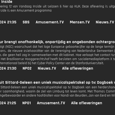
 Inside
evering 12 van Vandaag Inside uit seizoen 6 hier op KIJK. Deze aflevering is ui
nside is een Amusement programma
024 21:35
SBS
Amusement.TV
Mensen.TV
Nieuws.TV
r brengt onafhankelijk, onpartijdig en ongebonden achtergron
zigt (NSC) waarschuwt dat het lage Europese geboortecijfer op de lange termij
ns, de nieuwe asielvoorzitter van de Vereniging van Nederlandse Gemeenten (V
, die geen heil zag in samenwerken met dit kabinet. Hoe verloopt het contact t
* Het Braziliaanse Hooggerechtshof heeft besloten om socialemediaplatform X te 
nternationaal beleid bij het Cyber Policy Center van de Stanforduniversiteit.
024 21:30
NPO2
Nieuws.TV
Alle afleveringen
uit Sittard-Geleen een uniek musicalspektakel op tv: Dagboek 
t Sittard-Geleen een uniek musicalspektakel op tv: Dagboek van een herdershond
er saamhorigheid, waarin de ziel van Limburg tot leven komt. Met Thomas Camm
 engelbewaarder en andere hoofdrollen voor Nandi van Beurden, Jon van Eerd en Wil
024 21:25
NPO1
Amusement.TV
Alle afleveringen