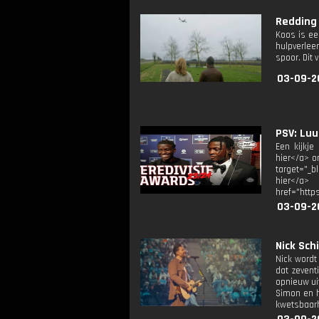
Redding 
Koos is ee
hulpverlee
spoor. Dit
03-09-2
PSV: Luu
Een kijkj
hier</a> o
target="_b
hier</a> 
href="http
03-09-2
Nick Schi
Nick wordt
dat zevent
opnieuw uit
Simon en he
kwetsbaarh