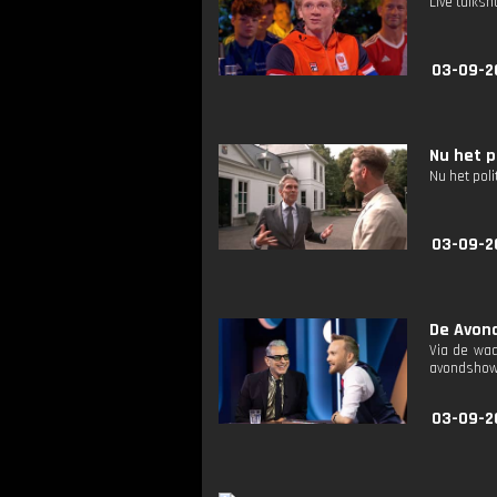
Live talks
03-09-2
Nu het p
Nu het poli
03-09-2
De Avond
Via de waa
avondshow v
03-09-2