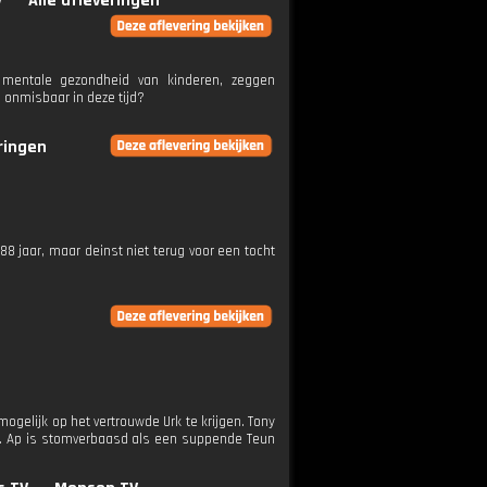
V
Alle afleveringen
 mentale gezondheid van kinderen, zeggen
onmisbaar in deze tijd?
eringen
8 jaar, maar deinst niet terug voor een tocht
gelijk op het vertrouwde Urk te krijgen. Tony
at. Ap is stomverbaasd als een suppende Teun