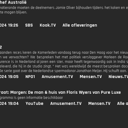
hef Australië
inatieronde moeten de deelnemers Jamie Oliver bijhouden tijdens het koken en e
 te mogen blijven.
024 19:26
SBS
Kook.TV
Alle afleveringen
 2
anden reces keren de Kamerleden vandaag terug naar Den Haag voor het nieuwe 
 we verwachten? We bespreken het met politiek verslaggever Marleen de Rooy
rence is in Nederland al jaren een ster, maar heeft tegenwoordig ook in India
eleverd, die hij in de studio zingt. * Het was wereldwijd de meest besproken d
 De serie gaat over de Nederlandse spermadonor Jonathan Meijer. Hij schuift aan.
024 19:05
NPO1
Amusement.TV
Mensen.TV
Nieuws.T
aat: Morgen: De man & huis van Floris Wyers van Pure Luxe
ogramma is geen informatie beschikbaar
024 19:04
YouTube
Amusement.TV
Mensen.TV
Alle 