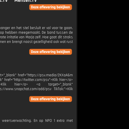
s.TV
Mensen.TV
wanger en het stel besluit er vol voor te gaan.
hoop hebben meegemaakt. De band tussen de
e irritatie van Marja zelf. Hoe gaat dit straks
unen en brengt naast gezelligheid ook wat rust
t="_blank" href="https://psv.media/2KXaA6m
k" href="http://twitter.com/psv">Klik hier</a>
:">Klik hier</a> <a target="_blank"
ps://www.snapchat.com/add/psv TikTok:">Klik
e weersverwachting. En op NPO 1 extra met