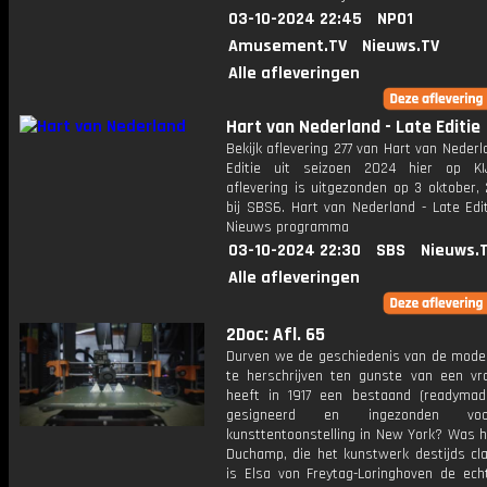
03-10-2024 22:45
NPO1
Amusement.TV
Nieuws.TV
Alle afleveringen
Hart van Nederland - Late Editie
Bekijk aflevering 277 van Hart van Nederl
Editie uit seizoen 2024 hier op KI
aflevering is uitgezonden op 3 oktober,
bij SBS6. Hart van Nederland - Late Edi
Nieuws programma
03-10-2024 22:30
SBS
Nieuws.
Alle afleveringen
2Doc: Afl. 65
Durven we de geschiedenis van de mode
te herschrijven ten gunste van een v
heeft in 1917 een bestaand (readymade
gesigneerd en ingezonden v
kunsttentoonstelling in New York? Was h
Duchamp, die het kunstwerk destijds cl
is Elsa von Freytag-Loringhoven de ech