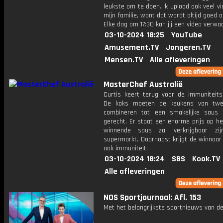
leukste om te doen. Ik upload ook veel v
mijn familie, want dat wordt altijd goed 
Elke dag om 17:30 kan jij een video verwa
03-10-2024 18:25
YouTube
Amusement.TV
Jongeren.TV
Mensen.TV
Alle afleveringen
MasterChef Australië
Curtis keert terug voor de immuniteitsu
De koks moeten de keukens van twe
combineren tot een smakelijke saus
gerecht. Er staat een enorme prijs op he
winnende saus zal verkrijgbaar zi
supermarkt. Daarnaast krijgt de winnaar 
ook immuniteit.
03-10-2024 18:24
SBS
Kook.TV
Alle afleveringen
NOS Sportjournaal: Afl. 153
Met het belangrijkste sportnieuws van de