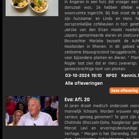
in Angeren in een huis dat vroeger een
danszaal was. Ze hebben allebei e
woonruimte ingericht. Bij Rob staat de 
zijn huiskamer en Linda en Hans h
oorspronkelijke cafékeuken in tact gela
Jetske van den Elsen maakt noedel
Japans gemarineerde eieren en zoetzure 
Boswachter Marieke bezoekt de Acht
Hooilanden in Rhenen. In dit gebied 
zeldzame blauwgrasland teruggebracht, 
voor bijzondere planten en dieren. * Pla
Rogier laat zien dat er niets zweverigs
geneeskrachtige kant van planten.
03-10-2024 19:10
NPO2
Kennis.
Alle afleveringen
Eva: Afl. 20
Al jaren draait medisch onderzoek voor
mannelijk lichaam. Worden vrouwen eige
serieus genoeg genomen? Te gast zijn c
Chahinda Ghossein-Doha, hoogleraar ge
Marcel Levi en ervaringsdeskundige
Verhage. * Morgen is het Dierendag. Dat