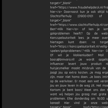
target="_blank"
href="https://www.fraudehelpdesk.nl/fra
hier</a> Daarnaast kun je ook altijd te
Slachtofferhulp (0900-0101 of
target="_blank"
href="https://www.slachtofferhulp.nl/co
Ben">Klik hier</a> of ken je ie
gokproblemen heeft? Op de webs
Kansspelautoriteit lees je meer ov
hiertegen kunt doen: <a target=
href="https://kansspelautoriteit.nl/veilig-
spelen/gokproblemen/.">Klik hier</a> 
Of wil je klokkenluiden? Mail
boos@bnnvara.nl! Je wordt opgeli
influencer levert jouw product n
huisjesmelker maakt misbruik van de
jaagt jou op extra kosten. Je mag er
zijn, maar niet homo doen. Je baas inti
op de werkvloer. Er moet een wet veran
jou en jouw leven in de weg zit. Het mo
Kortom: je bent boos! Weet ons dan t
want wij helpen jou graag met grote 
problemen. Elke donderdag om 16:00 u
kanaal! Hier vind je onze webs
target="_blank" href="https://npo3