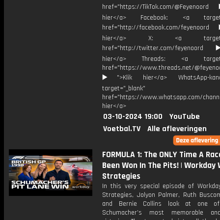
href="https://TikTok.com/@Feyenoord
hier</a> Facebook: <a target="
href="http://facebook.com/feyenoord
hier</a> X: <a target="_
href="http://twitter.com/feyenoord
hier</a> Threads: <a target="
href="https://www.threads.net/@feyeno
▶️">Klik hier</a> WhatsApp-kan
target="_blank"
href="https://www.whatsapp.com/chann
hier</a>
03-10-2024 19:00
YouTube
Voetbal.TV
Alle afleveringen
FORMULA 1: The ONLY Time A Rac
Been Won In The Pits! | Workday
Strategies
In this very special episode of Workda
Strategies, Jolyon Palmer, Ruth Busco
and Bernie Collins look at one of
Schumacher’s most memorable an