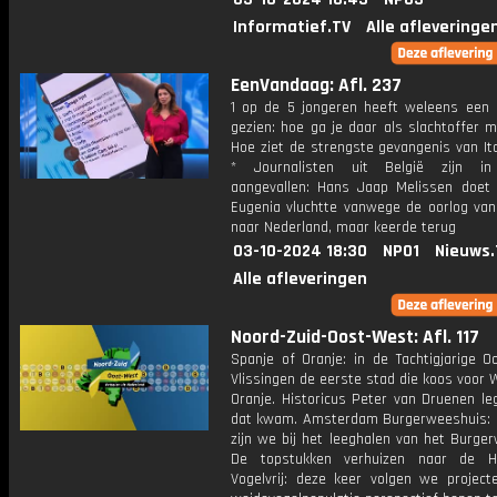
Informatief.TV
Alle afleveringe
EenVandaag: Afl. 237
1 op de 5 jongeren heeft weleens een b
gezien: hoe ga je daar als slachtoffer 
Hoe ziet de strengste gevangenis van Ita
* Journalisten uit België zijn in
aangevallen: Hans Jaap Melissen doet 
Eugenia vluchtte vanwege de oorlog van
naar Nederland, maar keerde terug
03-10-2024 18:30
NPO1
Nieuws.
Alle afleveringen
Noord-Zuid-Oost-West: Afl. 117
Spanje of Oranje: in de Tachtigjarige O
Vlissingen de eerste stad die koos voor 
Oranje. Historicus Peter van Druenen le
dat kwam. Amsterdam Burgerweeshuis: 
zijn we bij het leeghalen van het Burge
De topstukken verhuizen naar de He
Vogelvrij: deze keer volgen we project