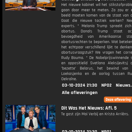
Het nieuwe kabinet wil het stikstofproble
gaan door meer te meten. Zo zou er 
beeld moeten komen van de staat van d
Gaat die nieuwe tactiek werken? Ne
experts. * Melania Trump spreekt zich
abortus. Donals Trump staat ac
bevoegdheid van Amerikaanse st
abortusrechten te beperken. Wat beteken
het echtpaar verschillend lijkt te denke
abortusvraagstuk? We vragen het corr
Rudy Bouma. * De Nobelprijswinnende sc
en oppositielid Svetlana Aleksijevitsj 
'bezette' Belarus, het bewind van 
Loekasjenko en de oorlog tussen Ru
Oekraïne.
03-10-2024 21:30
NPO2
Nieuws
Alle afleveringen
Dit Was Het Nieuws: Afl. 5
Te gast zijn Mai Verbij en Krista Arriëns.
03-10-2024 21:30
NPO1