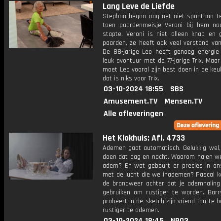
Lang Leve de Liefde
Stephan begon nog net niet spontaan te
toen paardenmeisje Veroni bij hem na
stapte. Veroni is niet alleen knap en
paarden, ze heeft ook veel verstand va
De 88-jarige Leo heeft genoeg energie
leuk avontuur met de 77-jarige Trix. Maar
moet Leo vooral zijn best doen in de ke
dat is niks voor Trix.
03-10-2024 18:55
SBS
Amusement.TV
Mensen.TV
Alle afleveringen
Het Klokhuis: Afl. 4733
Ademen gaat automatisch. Gelukkig wel
doen dat dag en nacht. Waarom halen we 
adem? En wat gebeurt er precies in on
met de lucht die we inademen? Pascal ko
de brandweer achter dat je ademhaling
gebruiken om rustiger te worden. Barr
probeert in de sketch zijn vriend Ton te 
rustiger te ademen.
03-10-2024 18:45
NPO3