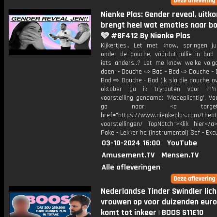
Nienke Plas: Gender reveal, uitko
brengt heel wat emoties naar bo
🩵 #BF412 By Nienke Plas
Kijkertjes.. Let met know, springen jul
onder de douche, vóórdat jullie in bad
iets anders..? Let me know welke volgor
doen: - Douche ⇨ Bad - Bad ⇨ Douche -
Bad ⇨ Douche - Bad (Ik sla die douche o
oktober ga ik try-outen voor m'
voorstelling genaamd: 'Medeplichtig'. Vo
ga naar: <a target="_
href="https://www.nienkeplas.com/theat
voorstellingen/ TopNotch">Klik hier</a
Poke - Lekker he (instrumental) Sef - Ex
03-10-2024 16:00
YouTube
Amusement.TV
Mensen.TV
Alle afleveringen
Nederlandse Tinder Swindler lich
vrouwen op voor duizenden euro
komt tot inkeer | BOOS S11E10