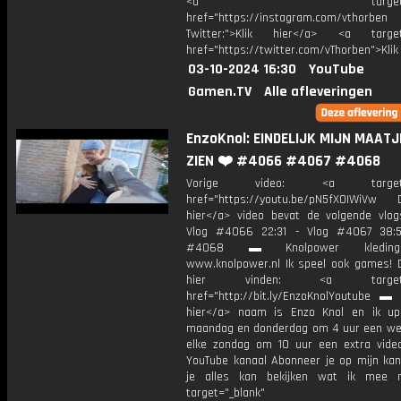
<a target="_bl
href="https://instagram.com/vthorben
Twitter:">Klik hier</a> <a target=
href="https://twitter.com/vThorben">Klik
03-10-2024 16:30
YouTube
Gamen.TV
Alle afleveringen
EnzoKnol: EINDELIJK MIJN MAAT
ZIEN ❤️ #4066 #4067 #4068
Vorige video: <a target="_
href="https://youtu.be/pN5fXOIWiVw D
hier</a> video bevat de volgende vlog
Vlog #4066 22:31 - Vlog #4067 38:5
#4068 ▬ Knolpower kleding
www.knolpower.nl Ik speel ook games! D
hier vinden: <a target="_
href="http://bit.ly/EnzoKnolYoutube ▬ M
hier</a> naam is Enzo Knol en ik up
maandag en donderdag om 4 uur een we
elke zondag om 10 uur een extra vide
YouTube kanaal Abonneer je op mijn kan
je alles kan bekijken wat ik mee 
target="_blank"