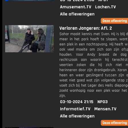
Amusement.TV
Lachen.TV
Alle afleveringen
Verloren Jongeren: Afl. 2
Sahar maakt kennis met Sven. Hij is blij da
meer in het park hoeft te slapen, want 
een plek in een nachtopvang. Hij heeft 
ook veel moeite om zich aan zijn afs
houden. Voor Andy breekt de da
rechtszaak aan waarin hij terechts
veertien zaken die hij zich niet 
herinneren door zijn drankgebruik. Xaron 
heen en weer geslingerd tussen zijn 
weet niet goed wat zijn volgende stap zal
voelt zich bij het Leger des Heils diepong
zoekt wanhopig naar een plek waar het 
zijn.
03-10-2024 21:15
NPO3
Informatief.TV
Mensen.TV
Alle afleveringen