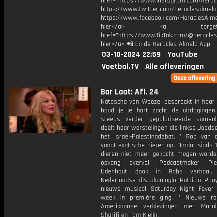
href="https://www.instagram.com/herac
https://www.twitter.com/heraclesalmelo
https://www.facebook.com/HeraclesAlmel
hier</a> <a target="_
href="https://www.TikTok.com/@heracles
hier</a> 📲 En de Heracles Almelo App
03-10-2024 22:59
YouTube
Voetbal.TV
Alle afleveringen
Bar Laat: Afl. 24
Natascha van Weezel bespreekt in haar
houd je je hart zacht de uitdaginge
steeds verder gepolariseerde samen
deelt haar worstelingen als linkse Joods
het Israël-Palestinadebat. * Rob van 
vangt exotische dieren op. Omdat sinds 1 
dieren niet meer gekocht mogen worden,
opvang overvol. Podcastmaker Pl
Udenhout dook in Robs verhaal.
Nederlandse discokoningin Patricia Paa
nieuwe musical Saturday Night Fever
week in première ging. * Nieuws r
Amerikaanse verkiezingen met Mara
Sharifi en Tom Kleijn.