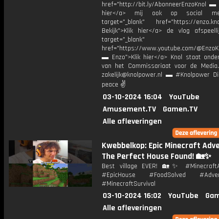
href="http://bit.ly/AbonneerEnzoKnol ▬ 
hier</a> mij ook op social me
target="_blank" href="https://enzo.kno
Bekijk">Klik hier</a> de vlog afspeelli
target="_blank"
href="https://www.youtube.com/@EnzoKn
▬ Enzo">Klik hier</a> Knol staat onder
van het Commissariaat voor de Media.
zakelijk@knolpower.nl ▬ #Knolpower Di
peace ✌
03-10-2024 16:04
YouTube
Amusement.TV
Gamen.TV
Alle afleveringen
Kwebbelkop: Epic Minecraft Adv
The Perfect House Found! 🏡✨
Best village EVER! 🏡✨ #MinecraftA
#EpicHouse #FoodSolved #Advent
#MinecraftSurvival
03-10-2024 16:02
YouTube
Gam
Alle afleveringen