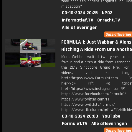
zoek naar een andere zorginstelling. Hoe
misgegaan?
03-10-2024 20:25
NPO2
Informatief.TV
Onrecht.TV
Alle afleveringen
FORMULA 1: Just Webber & Alons
Hitching A Ride From One Anothe
Mark Webber waited two years to ca
favour and a hitch a ride from Fernando
the 2013 Singapore Grand Prix! For
videos, visit <a target="_
href="https://www.Formula1.com Fol
hier</a> F1®: <a target="_
href="https://www.instagram.com/F1
https://www.facebook.com/Formula1/
https://www.twitter.com/F1
https://www.twitch.tv/formula1
https://www.tiktok.com/@f1 #F1">Klik hi
03-10-2024 20:00
YouTube
Formule1.TV
Alle afleveringen