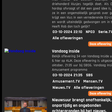
driehonderd klusjes tegelijk doet. Als 
hardop afvraagt of dat een goed idee is
ze in een ongemakkelijk gesprek over ge
krijgt een klus in een vernederende EU-
en wordt uiteindelijk gedwongen om in t
Heeft Rob dan toch gelijk?
03-10-2024 22:10
NPO3
Serie.T
Alle afleveringen
Vandaag Inside
Bekijk aflevering 34 van Vandaag Inside u
6 hier op KIJK. Deze aflevering is uitgez
oktober, 21:35 uur bij SBS6. Vandaag Ins
Amusement programma
03-10-2024 21:35
SBS
Amusement.TV
Mensen.TV
Nieuws.TV
Alle afleveringen
Nieuwsuur brengt onafhankelijk,
onpartijdig en ongebonden
achtergronden bij het nieuws.