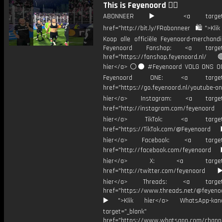
This is Feyenoord ❤️‍🔥
ABONNEER ▶️ <a target="_
href="http://bit.ly/FRabonneer 🛍">Klik
Koop alle officiële Feyenoord-merchandi
Feyenoord Fanshop: <a target="
href="https://fanshop.feyenoord.nl/
hier</a> ⚪️⚫ #Feyenoord VOLG ONS OO
Feyenoord ONE: <a target="
href="https://go.feyenoord.nl/youtube-on
hier</a> Instagram: <a target=
href="http://instagram.com/feyenoord
hier</a> TikTok: <a target="
href="https://TikTok.com/@Feyenoord
hier</a> Facebook: <a target="
href="http://facebook.com/feyenoord
hier</a> X: <a target="_
href="http://twitter.com/feyenoord
hier</a> Threads: <a target="
href="https://www.threads.net/@feyeno
▶️">Klik hier</a> WhatsApp-kan
target="_blank"
href="https://www.whatsapp.com/chann