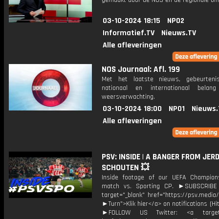
gemaakt door de NOS en de regionale om
03-10-2024 18:15
NPO2
Informatief.TV
Nieuws.TV
Alle afleveringen
NOS Journaal: Afl. 199
Met het laatste nieuws, gebeurteni
nationaal en internationaal bela
weersverwachting.
03-10-2024 18:00
NPO1
Nieuws.
Alle afleveringen
PSV: INSIDE | A BANGER FROM JER
SCHOUTEN 💥
Inside footage of our UEFA Champio
match vs. Sporting CP. ►SUBSCRIB
target="_blank" href="https://psv.medi
►Turn">Klik hier</a> on notifications (Hit 
►FOLLOW US Twitter: <a target=