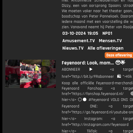
met Antoinnette Scheulderman én ha
Dizzy, een van oorsprong Spaans straat
We moeten vaker naar het theater gaan, 
boodschap van Peter Pannekoek. Daarom
iedere maand met een voorstelling die 
zien. Vanavond neemt hij Peter van Rooij
03-10-2024 19:05
NPO1
Amusement.TV
Mensen.TV
Nieuws.TV
Alle afleveringen
Feyenoord: Look, mom… 🥹🌟
ABONNEER ▶️ <a target="_
href="http://bit.ly/FRabonneer 🛍">Klik
Koop alle officiële Feyenoord-merchandi
Feyenoord Fanshop: <a target="
href="https://fanshop.feyenoord.nl/
hier</a> ⚪️⚫ #Feyenoord VOLG ONS OO
Feyenoord ONE: <a target="
href="https://go.feyenoord.nl/youtube-on
hier</a> Instagram: <a target=
href="http://instagram.com/feyenoord
hier</a> TikTok: <a target="