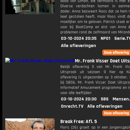
dood van Simon, die vermoord is met e
Diverse verdachten komen in aanmer
dader. Anna bezweert Roos dat ze hem ni
keel gestoken heeft, maar Roos vindt d
moeilijker om te geloven. Patrick staat er
voor bij BootCamp en eist van Anna 
problemen rond de zelfmoord van Mirande
03-10-2024 20:35
NPO1
Serie.T
Alle afleveringen
Mr. Frank Visser Doet Uit
Bekijk aflevering 5 van Mr. Frank Vi
Uitspraak uit seizoen 9 hier op KI
aflevering is uitgezonden op 3 oktober,
bij SBS6. Mr. Frank Visser Doet Uitspra
Informatief Amusement programma en is
voor alle leeftijden
03-10-2024 20:30
SBS
Mensen.
Onrecht.TV
Alle afleveringen
Break Free: Afl. 5
Floris (26) groeit op in een jongensgezi