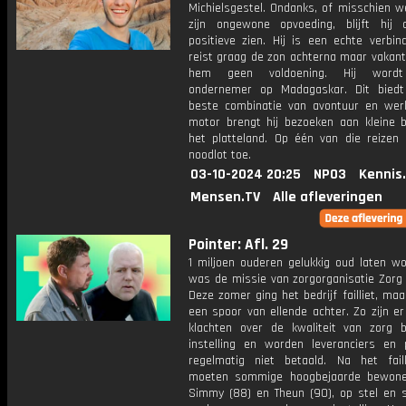
Michielsgestel. Ondanks, of misschien we
zijn ongewone opvoeding, blijft hij a
positieve zien. Hij is een echte verbind
reist graag de zon achterna maar vakant
hem geen voldoening. Hij wordt
ondernemer op Madagaskar. Dit bied
beste combinatie van avontuur en werk
motor brengt hij bezoeken aan kleine 
het platteland. Op één van die reizen 
noodlot toe.
03-10-2024 20:25
NPO3
Kennis
Mensen.TV
Alle afleveringen
Pointer: Afl. 29
1 miljoen ouderen gelukkig oud laten wo
was de missie van zorgorganisatie Zorg 
Deze zomer ging het bedrijf failliet, maa
een spoor van ellende achter. Zo zijn er
klachten over de kwaliteit van zorg 
instelling en worden leveranciers en 
regelmatig niet betaald. Na het fail
moeten sommige hoogbejaarde bewone
Simmy (88) en Theun (90), op stel en 