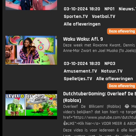
03-10-2024 18:20
NPO1
Nieuws.
Sporten.TV
Voetbal.TV
Alle afleveringen
Waku Waku: Afl. 9
Deze week met Roxanne Kwant, Dennis
Anne-Mar Zwart en Joel Muaka (Ta Joela)
03-10-2024 18:20
NPO3
Amusement.TV
Natuur.TV
Spelletjes.TV
Alle afleveringen
DutchtuberGaming: Overleef De 
(Roblox)
Overleef De Bliksem! (Roblox) 😂Me
video's bekijken? dat kan hier!: <a targe
href="https://www.youtube.com/dutcht
👍LIKE">Klik hier</a> VOOR MEER & ABO
Deze video is voor iedereen & alle leef