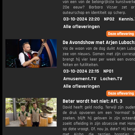
van een van de belangrijkste kunstwerk
20e eeuw? Barbara Visser zet origi
auteurschap en identiteit op scherp.
03-10-2024 22:20
NPO2
Kennis.
Alle afleveringen
De Avondshow met Arjen Lubach: 
Via de waan van de dag duikt Arjen Luba
zee van nieuws. Samen met zijn corres
brengt hij vier keer per week een avon
feiten en futiliteiten.
03-10-2024 22:15
NPO1
Amusement.TV
Lachen.TV
Alle afleveringen
Beter wordt het niet: Afl. 3
David heeft geld nodig. Terwijl zijn oud
de druk opvoeren om een 'normaal' b
zoeken, blijft hij geloven in zijn acteer
zoekt afleiding in zijn obsessie met Hann
op date vraagt. Of, nou ja, date? Hij bes
met Aisha, die zestien baantjes 