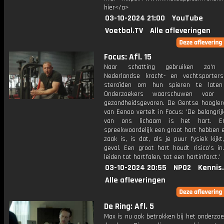
hier</a>
03-10-2024 21:00
YouTube
Voetbal.TV
Alle afleveringen
Focus: Afl. 15
Naar schatting gebruiken zo'n 
Nederlandse kracht- en vechtsporter
steroïden om hun spieren te laten 
Onderzoekers waarschuwen voor 
gezondheidsgevaren. De Gentse hoogler
van Eenoo vertelt in Focus: 'De belangrij
van ons lichaam is het hart. En
spreekwoordelijk een groot hart hebben 
zaak is, is dat, als je puur fysiek kijkt
geval. Een groot hart houdt risico's in
leiden tot hartfalen, tot een hartinfarct.'
03-10-2024 20:55
NPO2
Kennis
Alle afleveringen
De Ring: Afl. 5
Max is nu ook betrokken bij het onderzo