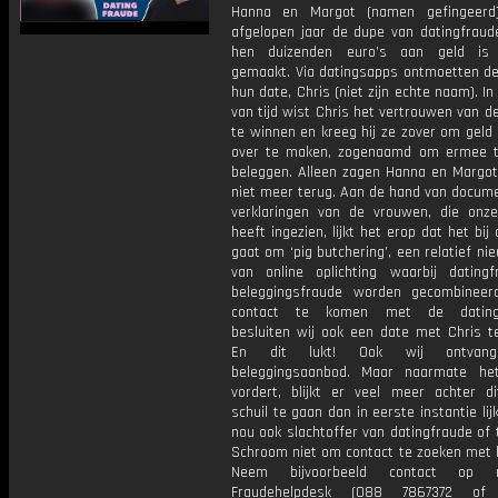
Hanna en Margot (namen gefingeerd
afgelopen jaar de dupe van datingfraude
hen duizenden euro’s aan geld is 
gemaakt. Via datingsapps ontmoetten d
hun date, Chris (niet zijn echte naam). 
van tijd wist Chris het vertrouwen van 
te winnen en kreeg hij ze zover om geld
over te maken, zogenaamd om ermee 
beleggen. Alleen zagen Hanna en Margot
niet meer terug. Aan de hand van docume
verklaringen van de vrouwen, die onze
heeft ingezien, lijkt het erop dat het bij
gaat om ‘pig butchering’, een relatief n
van online oplichting waarbij dating
beleggingsfraude worden gecombinee
contact te komen met de datingf
besluiten wij ook een date met Chris te
En dit lukt! Ook wij ontvan
beleggingsaanbod. Maar naarmate he
vordert, blijkt er veel meer achter di
schuil te gaan dan in eerste instantie lijk
nou ook slachtoffer van datingfraude of t
Schroom niet om contact te zoeken met h
Neem bijvoorbeeld contact op
Fraudehelpdesk (088 7867372 of