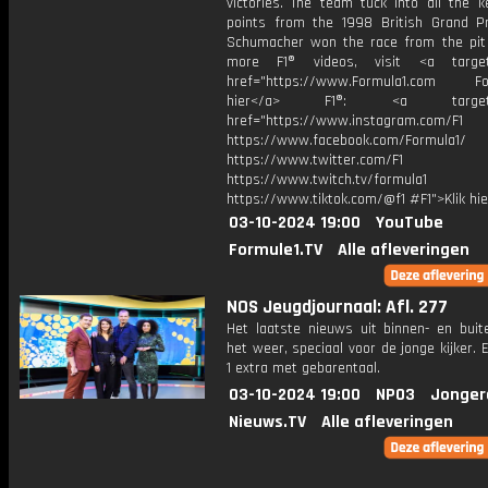
victories. The team tuck into all the k
points from the 1998 British Grand P
Schumacher won the race from the pit 
more F1® videos, visit <a target=
href="https://www.Formula1.com Fol
hier</a> F1®: <a target="_
href="https://www.instagram.com/F1
https://www.facebook.com/Formula1/
https://www.twitter.com/F1
https://www.twitch.tv/formula1
https://www.tiktok.com/@f1 #F1">Klik hi
03-10-2024 19:00
YouTube
Formule1.TV
Alle afleveringen
NOS Jeugdjournaal: Afl. 277
Het laatste nieuws uit binnen- en buit
het weer, speciaal voor de jonge kijker.
1 extra met gebarentaal.
03-10-2024 19:00
NPO3
Jonger
Nieuws.TV
Alle afleveringen