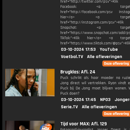
href="http://twitter.com/psv">Klik
Facebook: <a target="_
href="http://facebook.com/psv Instagr
hier</a> <a target="_
href="http://instagram.com/psv">Klik
Snapchat: <a target="_
href="https://www.snapchat.com/add/p
TikTok:">Klik hier</a> <a target=
href="https://www.tiktok.com/@psv">Klik
03-10-2024 17:53
YouTube
Voetbal.TV
Alle afleveringen
Brugklas: Afl. 24
Puck schrikt als haar moeder na ruz
Jong direct wil vertrekken. Ryan vindt 
Puck bij De Jong moet blijven wonen.
Puck doen?
03-10-2024 17:45
NPO3
Jonger
Serie.TV
Alle afleveringen
Tijd voor MAX: Afl. 129
Fotograaf-journalist Jasper Doest is v