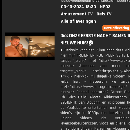
weidevogelpopulatie perspectief hopen te
03-10-2024 18:30
NPO2
Amusement.TV
Reis.TV
Alle afleveringen
Gio: ONZE EERSTE NACHT SAMEN I
NIEUWE HUIS!🏠
♦ Bedankt voor het kijken naar deze vid
hier mijn TRUIEN EN NOG MEER VETTE D
target="_blank" href="http://www.gioxl.
hier</a> Abonneer voor meer ple
target="_blank" href="http://bit.ly/Ab
♦">Klik hier</a> Mij dagelijks volgen?
kijkje hier: - Instagram: <a target
href="https://www.instagram.com/gio
hier</a> Fanmail opsturen? Straat: Pl
17b (Pico Bello) Plaats: Alblasserdam 
2951GN Ik ben Giovanni en ik probeer he
op YouTube te entertainen met video's
video's zijn in 1080p, dat betekent d
upload video's als verhale
levensgebeurtenissen, vlogs en allerlei 
en random dingen. Reizen en vloggen vi