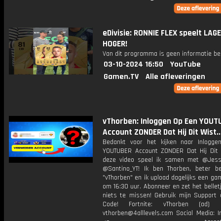
eDivisie: RONNIE FLEX speelt LAG
HOGER!
Van dit programma is geen informatie be
03-10-2024 16:50
YouTube
Gamen.TV
Alle afleveringen
vThorben: Inloggen Op Een YOUT
Account ZONDER Dat Hij Dit Wist...
Bedankt voor het kijken naar Inlogg
YOUTUBER Account ZONDER Dat Hij Dit Wi
deze video speel ik samen met @Jess
@Santino_YT! Ik ben Thorben, beter b
"vThorben" en ik upload dagelijks een ga
om 16:30 uur. Abonneer en zet het belle
niets te missen! Gebruik mijn Support 
Code! Fortnite: vThorben (ad) B
vthorben@4alllevels.com Social Media: I