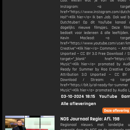
Laat weten wat je van de video v
Instagram: <a target="_
href="https://www.instagram.com/dutch
Hoi!">Klik hier</a> Ik ben Job. Ook wel 
Dutchtuber! Op dit YouTube kanaal 
dagelijks nieuwe filmpjes. Deze film
bedoelt voor iedereen & alle leeftijden
Kevin Macleod: <a target="
href="https://www.youtube.com/user/k
Creative">Klik hier</a> Commons — Attri
Unported — CC BY 3.0 Free Download / S
target="_blank" href="https://bit.
Music">Klik hier</a> promoted by Audi
Ready for Summer by Roa Creative C
Attribution 3.0 Unported — CC BY 
Download / Stream: <a target="
href="https://bit.ly/al-ready-for-summer
Music">Klik hier</a> promoted by Audio L
03-10-2024 18:15
YouTube
Gam
Alle afleveringen
NOS Journaal Regio: Afl. 198
Regionaal nieuws met landelijke uit