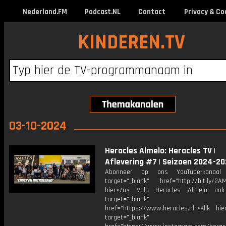
Nederland.FM
Podcast.NL
Contact
Privacy & Co
KINDEREN.TV
03-10-2024
Heracles Almelo: Heracles TV |
Aflevering #7 | Seizoen 2024-2
Abonneer op ons YouTube-kanaal
target="_blank" href="http://bit.ly/2AM
hier</a> Volg Heracles Almelo oo
target="_blank"
href="https://www.heracles.nl">Klik hi
target="_blank"