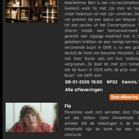
Haarlemmer Bert is een ras-verzamelaar
kwekerij waar hij met zijn man en h
staat helemaal vol met zijn vondsten. Da
van prenten die een opera van Wagner il
tot aan servies uit het Concertgebouw. 
Sharon maakt een hartverwarmend 
gerecht: een sappige meatloaf met in 
gebakken krieltjes en een romige kerries
versteende buurt in Delft is nu een gr
dankzij de inzet van bewoner Marjolein. 
ook haar buren aan om hun stadstui
vergroenen. Ze doet dit met zo'n tomel
dat de buurt in 2025 zelfs de prijs voor
Buurt' van Delft won.
08-01-2026 19:00
NPO2
Kennis.
Alle afleveringen
Flo
Florentina voelt zich verraden door Cla
wil dat Willem Sami binnenhaalt. F
ontdekt dat de rekeningen in de Ha
onbetaald zijn en komt tot een sc
conclusie.