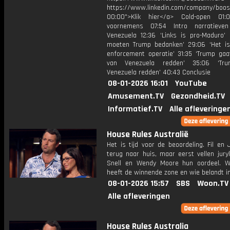
https://www.linkedin.com/company/boos
00:00">Klik hier</a> Cold-open 01:
voornemens 07:54 Intro narratieve
Venezuela 12:36 ‘Links is pro-Maduro’ 
moeten Trump bedanken’ 29:06 ‘Het i
enforcement operatie’ 31:35 ‘Trump ga
van Venezuela redden’ 35:06 ‘Tr
Venezuela redden’ 40:43 Conclusie
08-01-2026 16:01
YouTube
Amusement.TV
Gezondheid.TV
Informatief.TV
Alle afleveringe
House Rules Australië
Het is tijd voor de beoordeling. Fil en
terug naar huis, maar eerst vellen jury
Snell en Wendy Moore hun oordeel. 
heeft de winnende zone en wie belandt i
08-01-2026 15:57
SBS
Woon.TV
Alle afleveringen
House Rules Australia