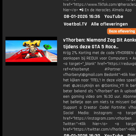
href="https://www.TikTok.com/@heracles
hier</a> 📲 En de Heracles Almelo App
08-01-2026 16:36
YouTube
Voetbal.TV
Alle afleveringen
vThorben: Niemand Zag Dit Aan
tijdens deze GTA 5 Race..
Krijg 2% Korting met de code VTHORBEN o
aankopen bij REDUX voor Computers + Ac
<a target="_blank" href="https://reduxg
ref=vthorbenyt #Partner Bu
vThorbenyt@gmail.com Bedankt">Klik hier
het kijken naar 'TITEL'! In deze video spee
met @JessyKnijn en @Santino_YT! Ik ben
beter bekend als "vThorben" en ik upload
een gaming video om 16:30 uur. Abonne
het belletje aan om niets te missen! Ge
Support a Creator Code! Fortnite: vTho
Social Media: Instagram: <a target
href="https://instagram.com/vthorben
Twitter:">Klik hier</a> <a target=
href="https://twitter.com/vThorben">Klik
08-01-2026 16:30
YouTube
Gam