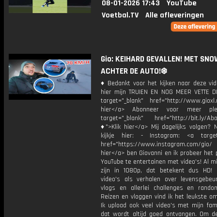
08-01-2026 17:43
YouTube
Voetbal.TV
Alle afleveringen
Gio: KEIHARD GEVALLEN! MET SN
ACHTER DE AUTO!❄️
♦ Bedankt voor het kijken naar deze vid
hier mijn TRUIEN EN NOG MEER VETTE D
target="_blank" href="http://www.gioxl.
hier</a> Abonneer voor meer ple
target="_blank" href="http://bit.ly/Ab
♦">Klik hier</a> Mij dagelijks volgen?
kijkje hier: - Instagram: <a target
href="https://www.instagram.com/gio/
hier</a> ben Giovanni en ik probeer het 
YouTube te entertainen met video's! Al mi
zijn in 1080p, dat betekent dus HD! 
video's als verhalen over levensgebeur
vlogs en allerlei challenges en rando
Reizen en vloggen vind ik het leukste o
Ik upload ook veel video's met mijn fam
dat wordt altijd goed ontvangen. Om 