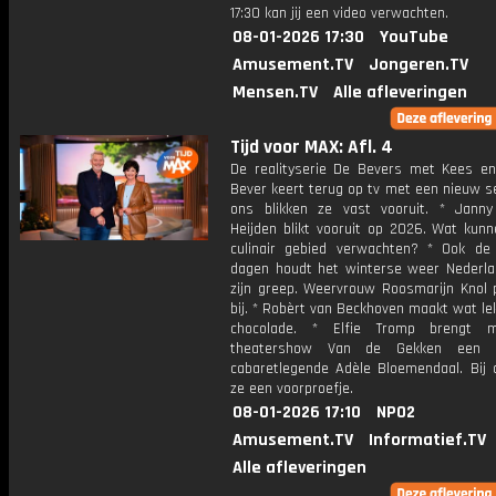
17:30 kan jij een video verwachten.
08-01-2026 17:30
YouTube
Amusement.TV
Jongeren.TV
Mensen.TV
Alle afleveringen
Tijd voor MAX: Afl. 4
De realityserie De Bevers met Kees e
Bever keert terug op tv met een nieuw se
ons blikken ze vast vooruit. * Jann
Heijden blikt vooruit op 2026. Wat kun
culinair gebied verwachten? * Ook d
dagen houdt het winterse weer Nederla
zijn greep. Weervrouw Roosmarijn Knol 
bij. * Robèrt van Beckhoven maakt wat l
chocolade. * Elfie Tromp brengt 
theatershow Van de Gekken een 
cabaretlegende Adèle Bloemendaal. Bij 
ze een voorproefje.
08-01-2026 17:10
NPO2
Amusement.TV
Informatief.TV
Alle afleveringen