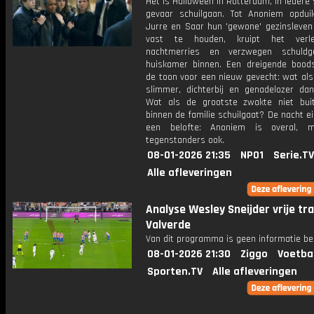
Het is Halloween in Rotterdam, in iedere
gevaar schuilgaan. Tot Anoniem opduikt
Jurre en Saar hun 'gewone' gezinsleven
vast te houden, kruipt het verl
nachtmerries en verzwegen schuldg
huiskamer binnen. Een dreigende bood
de toon voor een nieuw gevecht: wat als
slimmer, dichterbij en genadelozer dan
Wat als de grootste zwakte niet bu
binnen de familie schuilgaat? De nacht e
een belofte: Anoniem is overal, 
tegenstanders ook.
08-01-2026 21:35
NPO1
Serie.TV
Alle afleveringen
Analyse Wesley Sneijder vrije tr
Valverde
Van dit programma is geen informatie be
08-01-2026 21:30
Ziggo
Voetba
Sporten.TV
Alle afleveringen