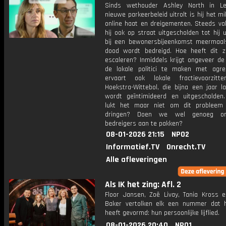
Sinds wethouder Ashley North in Le
nieuwe parkeerbeleid uitrolt is hij het m
online haat en dreigementen. Steeds va
hij ook op straat uitgescholden tot hij ui
bij een bewonersbijeenkomst meermaa
dood wordt bedreigd. Hoe heeft dit 
escaleren? Inmiddels krijgt ongeveer de
de lokale politici te maken met agre
ervaart ook lokale fractievoorzitt
Hoekstra-Wittebol, die bijna een jaar l
wordt geïntimideerd en uitgescholde
lukt het maar niet om dit probleem
dringen? Doen we wel genoeg om
bedreigers aan te pakken?
08-01-2026 21:15
NPO2
Informatief.TV
Onrecht.TV
Alle afleveringen
Als IK het zing: Afl. 2
Floor Jansen, Zoë Livay, Tania Kross 
Baker vertolken elk een nummer dat 
heeft gevormd: hun persoonlijke lijflied.
08-01-2026 20:40
NPO1