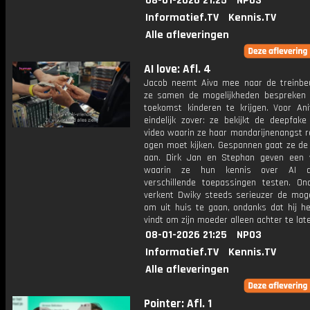
08-01-2026 21:25
NPO3
Informatief.TV
Kennis.TV
Alle afleveringen
AI love: Afl. 4
Jacob neemt Aiva mee naar de treinbe
ze samen de mogelijkheden bespreken
toekomst kinderen te krijgen. Voor Ani
eindelijk zover: ze bekijkt de deepfake
video waarin ze haar mandarijnenangst r
ogen moet kijken. Gespannen gaat ze de 
aan. Dirk Jan en Stephan geven een
waarin ze hun kennis over AI d
verschillende toepassingen testen. On
verkent Dwiky steeds serieuzer de moge
om uit huis te gaan, ondanks dat hij he
vindt om zijn moeder alleen achter te lat
08-01-2026 21:25
NPO3
Informatief.TV
Kennis.TV
Alle afleveringen
Pointer: Afl. 1