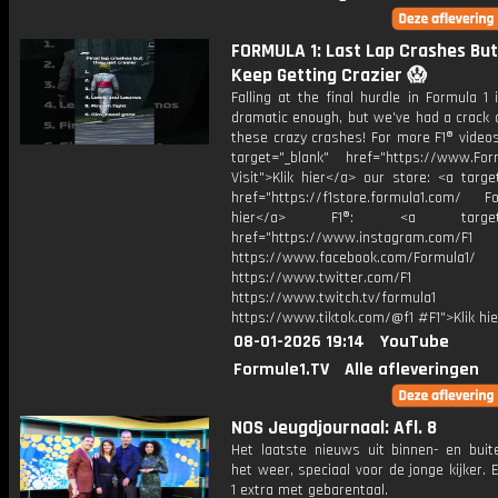
FORMULA 1: Last Lap Crashes Bu
Keep Getting Crazier 😱
Falling at the final hurdle in Formula 1 
dramatic enough, but we've had a crack 
these crazy crashes! For more F1® videos,
target="_blank" href="https://www.For
Visit">Klik hier</a> our store: <a targe
href="https://f1store.formula1.com/ Fol
hier</a> F1®: <a target="_
href="https://www.instagram.com/F1
https://www.facebook.com/Formula1/
https://www.twitter.com/F1
https://www.twitch.tv/formula1
https://www.tiktok.com/@f1 #F1">Klik hi
08-01-2026 19:14
YouTube
Formule1.TV
Alle afleveringen
NOS Jeugdjournaal: Afl. 8
Het laatste nieuws uit binnen- en buit
het weer, speciaal voor de jonge kijker.
1 extra met gebarentaal.