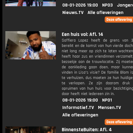
08-01-2026 19:00
NPO3
Jonger
Nieuws.TV
Alle afleveringen
Een huis vol: Afl. 14
Saffiera Lopez heeft de grens van 
bereikt en de komst van hun vierde dochte
niet lang meer op zich te laten wachten
heeft haar zus en vriendinnen verzamelt
bezoekje aan de trouwlocatie. Zij moet
de aankleding gaan doen, maar kunnen
vinden in Lisa's visie? De familie Blom i
te verhuizen, dus moeten ze hun huidige
te verkopen. Ze zijn daarom druk
opruimen van hun huis voor bezichtigin
daar heeft niet iedereen zin in.
08-01-2026 19:00
NPO1
Informatief.TV
Mensen.TV
Alle afleveringen
BinnensteBuiten: Afl. 4