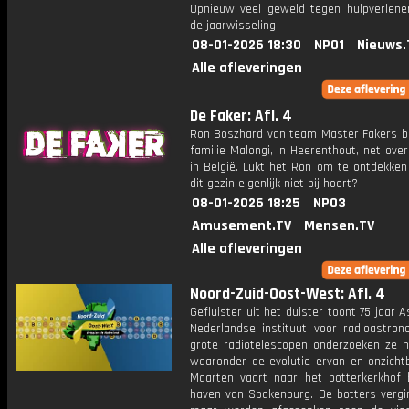
Opnieuw veel geweld tegen hulpverlener
de jaarwisseling
08-01-2026 18:30
NPO1
Nieuws.
Alle afleveringen
De Faker: Afl. 4
Ron Boszhard van team Master Fakers b
familie Malongi, in Heerenthout, net ove
in België. Lukt het Ron om te ontdekken
dit gezin eigenlijk niet bij hoort?
08-01-2026 18:25
NPO3
Amusement.TV
Mensen.TV
Alle afleveringen
Noord-Zuid-Oost-West: Afl. 4
Gefluister uit het duister toont 75 jaar A
Nederlandse instituut voor radioastron
grote radiotelescopen onderzoeken ze he
waaronder de evolutie ervan en onzichtb
Maarten vaart naar het botterkerkhof 
haven van Spakenburg. De botters vergin