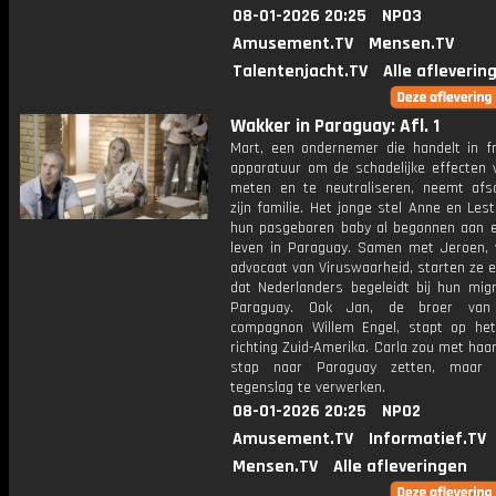
08-01-2026 20:25
NPO3
Amusement.TV
Mensen.TV
Talentenjacht.TV
Alle afleverin
Wakker in Paraguay: Afl. 1
Mart, een ondernemer die handelt in fr
apparatuur om de schadelijke effecten 
meten en te neutraliseren, neemt afs
zijn familie. Het jonge stel Anne en Les
hun pasgeboren baby al begonnen aan 
leven in Paraguay. Samen met Jeroen, 
advocaat van Viruswaarheid, starten ze e
dat Nederlanders begeleidt bij hun migr
Paraguay. Ook Jan, de broer van
compagnon Willem Engel, stapt op het 
richting Zuid-Amerika. Carla zou met haa
stap naar Paraguay zetten, maar zi
tegenslag te verwerken.
08-01-2026 20:25
NPO2
Amusement.TV
Informatief.TV
Mensen.TV
Alle afleveringen