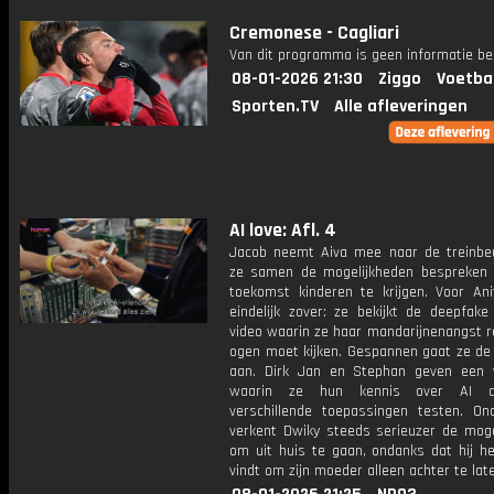
Cremonese - Cagliari
Van dit programma is geen informatie be
08-01-2026 21:30
Ziggo
Voetba
Sporten.TV
Alle afleveringen
AI love: Afl. 4
Jacob neemt Aiva mee naar de treinbe
ze samen de mogelijkheden bespreken
toekomst kinderen te krijgen. Voor Ani
eindelijk zover: ze bekijkt de deepfake
video waarin ze haar mandarijnenangst r
ogen moet kijken. Gespannen gaat ze de 
aan. Dirk Jan en Stephan geven een
waarin ze hun kennis over AI d
verschillende toepassingen testen. On
verkent Dwiky steeds serieuzer de moge
om uit huis te gaan, ondanks dat hij he
vindt om zijn moeder alleen achter te lat