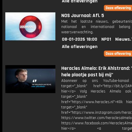
Alle afleveringen
NOS Journaal: Afl. 5
Met het laatste nieuws, gebeurteni
nationaal en internationaal bela
weersverwachting.
08-01-2026 18:00
NPO1
Nieuws.
Alle afleveringen
Heracles Almelo: Erik Ahlstrand: 
hele plaatje past bij mij"
Abonneer op ons YouTube-kanaal
target="_blank" href="http://bit.ly/2AM
hier</a> Volg Heracles Almelo oo
target="_blank"
href="https://www.heracles.nl">Klik hi
target="_blank"
href="https://www.instagram.com/herac
https://www.twitter.com/heraclesalmelo
https://www.facebook.com/HeraclesAlmel
hier</a> <a target="_