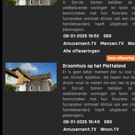
in Dorset. Samen bekijken ze d
veelbelovende woningen en laten ze
kennismaken met hun favoriete str
Tussendoor ontmoet Alistair ook een ste
familieboerderij heeft uitgebreid 
pipowagens.
08-01-2026 16:52
SBS
Amusement.TV
Mensen.TV
Wo
Alle afleveringen
Droomhuis op het Platteland
Er is geen beter moment dan nu voor 
van Alistair Appleton, die hopen hun le
droom waar te maken om aan zee te g
in Dorset. Samen bekijken ze d
veelbelovende woningen en laten ze
kennismaken met hun favoriete str
Tussendoor ontmoet Alistair ook een ste
familieboerderij heeft uitgebreid 
pipowagens.
08-01-2026 16:49
SBS
Amusement.TV
Woon.TV