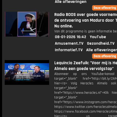
Alle afleveringen
Radio BOOS over goede voornem
de ontvoering van Maduro door 
Nu online.
Van dit programma is geen informatie be
08-01-2026 16:42
YouTube
Amusement.TV
Gezondheid.TV
Informatief.TV
Alle afleveringe
Lequincio Zeefuik: "Voor mij is H
Almelo een goede vervolgstap"
Abonneer op ons YouTube-kanaal
target="_blank" href="http://bit.ly/2AM
hier</a> Volg Heracles Almelo oo
target="_blank"
href="https://www.heracles.nl">Klik hi
target="_blank"
href="https://www.instagram.com/herac
https://www.twitter.com/heraclesalmelo
https://www.facebook.com/HeraclesAlmel
hier</a> <a target="_