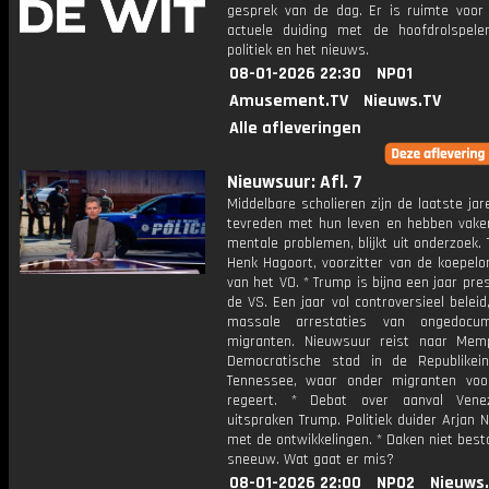
gesprek van de dag. Er is ruimte voor
actuele duiding met de hoofdrolspele
politiek en het nieuws.
08-01-2026 22:30
NPO1
Amusement.TV
Nieuws.TV
Alle afleveringen
Nieuwsuur: Afl. 7
Middelbare scholieren zijn de laatste ja
tevreden met hun leven en hebben vaker
mentale problemen, blijkt uit onderzoek. 
Henk Hagoort, voorzitter van de koepelo
van het VO. * Trump is bijna een jaar pre
de VS. Een jaar vol controversieel beleid
massale arrestaties van ongedocum
migranten. Nieuwsuur reist naar Mem
Democratische stad in de Republikei
Tennessee, waar onder migranten voo
regeert. * Debat over aanval Vene
uitspraken Trump. Politiek duider Arjan 
met de ontwikkelingen. * Daken niet bes
sneeuw. Wat gaat er mis?
08-01-2026 22:00
NPO2
Nieuws