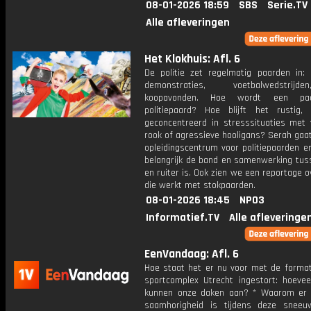
08-01-2026 18:59
SBS
Serie.TV
Alle afleveringen
Het Klokhuis: Afl. 6
De politie zet regelmatig paarden in: b
demonstraties, voetbalwedstrij
koopavonden. Hoe wordt een pa
politiepaard? Hoe blijft het rustig, 
geconcentreerd in stresssituaties met 
rook of agressieve hooligans? Serah gaa
opleidingscentrum voor politiepaarden e
belangrijk de band en samenwerking tus
en ruiter is. Ook zien we een reportage ov
die werkt met stokpaarden.
08-01-2026 18:45
NPO3
Informatief.TV
Alle afleveringe
EenVandaag: Afl. 6
Hoe staat het er nu voor met de format
sportcomplex Utrecht ingestort: hoeve
kunnen onze daken aan? * Waarom er j
saamhorigheid is tijdens deze snee