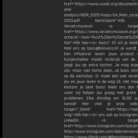
href="https://www.unodc.org/documents
and-
analysis/WDR_2025/maps/04_Main_cocaine
2023.pdf Kennisbank">Klik h
Verzetsmuzeum <a target="_
href="https://www.verzetsmuseum.org/nl
acties#:~:text='Rust%20en%20orde%20h
Ook">Klik hier</a> boos? Of wil je klok
Mail ons op boos@bnnvara.nl! Je wordt o
Een influencer levert jouw product 
huisjesmelker maakt misbruik van de
jaagt jou op extra kosten. Je mag er
zijn, maar niet homo doen. Je baas inti
op de werkvloer. Er moet een wet veran
jou en jouw leven in de weg zit. Het mo
Kortom: je bent boos! Weet ons dan t
want wij helpen jou graag met grote 
problemen. Elke dinsdag om 16:00 u
kanaal! Hier vind je onze webs
target="_blank" href="https://npo3
Volg">Klik hier</a> ons ook op Instagram,
Linkedin: <a target="_
href="http://www.instagram.com/boosb
http://www.instagram.com/debroervanr
https://www.tiktok.com/@boosbnnvara