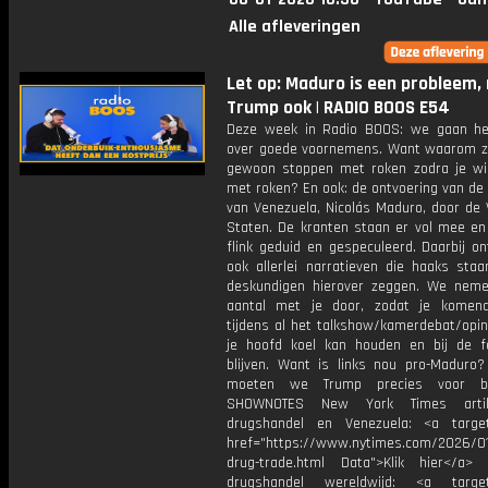
Alle afleveringen
Let op: Maduro is een probleem,
Trump ook | RADIO BOOS E54
Deze week in Radio BOOS: we gaan h
over goede voornemens. Want waarom zo
gewoon stoppen met roken zodra je wi
met roken? En ook: de ontvoering van de
van Venezuela, Nicolás Maduro, door de 
Staten. De kranten staan er vol mee en
flink geduid en gespeculeerd. Daarbij o
ook allerlei narratieven die haaks sta
deskundigen hierover zeggen. We nem
aantal met je door, zodat je komen
tijdens al het talkshow/kamerdebat/opin
je hoofd koel kan houden en bij de f
blijven. Want is links nou pro-Maduro
moeten we Trump precies voor b
SHOWNOTES New York Times artik
drugshandel en Venezuela: <a target
href="https://www.nytimes.com/2026/01
drug-trade.html Data">Klik hier</a
drugshandel wereldwijd: <a target=