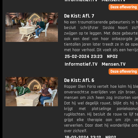
De Kist: Afl. 7
Na een traumatiserende gebeurtenis in h
besluit schrijfster Saskia Noort zic
zwijgen op te leggen. Met deze gebeurte
ook een deel van haar onbezorgde j
tientallen jaren later treedt ze in de op
met haar verhaal. Dit voelt als een herrijz
25-02-2024 23:23
NPO2
Informatief.TV
Mensen.TV
De Kist: Afl. 6
Rapper Glen Faria vertelt hoe kalm hij bl
onverwachtse overlijden van zijn broer, t
mensen om zich heen zag instorten van 
Dat hij wel degelijk rouwt, blijkt als hij
krijgt met plotselinge paniekaanv
rugklachten. Hij besluit de rouw te lijf 
grijpt elke therapie aan om zijn ve
verwerken. Daar doet hij wonderlijke on
over zichzelf.
18-02-2024 23:12
NPO2