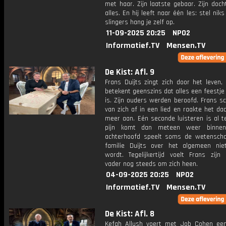
met haar. Zijn laatste gebaar. Zijn docht
alles. En hij leeft naar één les: stel niks
slingers hang je zelf op.
11-09-2025 20:25
NPO2
Informatief.TV
Mensen.TV
De Kist: Afl. 9
Frans Duijts zingt zich door het leven,
betekent geenszins dat alles een feestj
is. Zijn ouders werden beroofd. Frans s
van zich af in een lied en raakte het da
meer aan. Eén seconde luisteren is al t
pijn komt dan meteen weer binnen.
achterhoofd speelt soms de wetensch
familie Duijts over het algemeen ni
wordt. Tegelijkertijd voelt Frans zijn 
vader nog steeds om zich heen.
04-09-2025 20:25
NPO2
Informatief.TV
Mensen.TV
De Kist: Afl. 8
Kefah Allush voert met Job Cohen ee