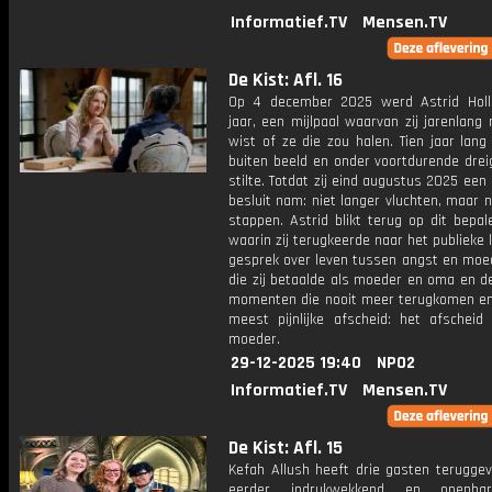
Informatief.TV
Mensen.TV
De Kist: Afl. 16
Op 4 december 2025 werd Astrid Hol
jaar, een mijlpaal waarvan zij jarenlang 
wist of ze die zou halen. Tien jaar lang 
buiten beeld en onder voortdurende drei
stilte. Totdat zij eind augustus 2025 een 
besluit nam: niet langer vluchten, maar 
stappen. Astrid blikt terug op dit bepal
waarin zij terugkeerde naar het publieke 
gesprek over leven tussen angst en moed
die zij betaalde als moeder en oma en d
momenten die nooit meer terugkomen en
meest pijnlijke afscheid: het afscheid
moeder.
29-12-2025 19:40
NPO2
Informatief.TV
Mensen.TV
De Kist: Afl. 15
Kefah Allush heeft drie gasten teruggev
eerder indrukwekkend en openha