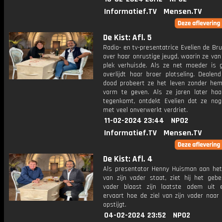
Informatief.TV
Mensen.TV
De Kist: Afl. 5
Radio- en tv-presentatrice Evelien de Brui
over haar onrustige jeugd, waarin ze van
plek verhuisde. Als ze net moeder is 
overlijdt haar broer plotseling. Dealen
dood probeert ze het leven zonder he
vorm te geven. Als ze jaren later haa
tegenkomt, ontdekt Evelien dat ze nog
met veel onverwerkt verdriet.
11-02-2024 23:44
NPO2
Informatief.TV
Mensen.TV
De Kist: Afl. 4
Als presentator Henny Huisman aan het
van zijn vader staat, ziet hij het gebe
vader blaast zijn laatste adem uit
ervaart hoe de ziel van zijn vader naar
opstijgt.
04-02-2024 23:52
NPO2