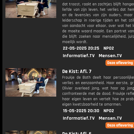
dat troost, raakt en zachtjes blijft hange
liefde van zijn leven, het verlies dat h
en de levensles van zijn ouders, maar
leiderschap in roerige tijden en het sti
van aandacht voor elkaar, over wat het 
de moeite waard maakt. Een portret va
die blijft zoeken naar menselijkheid, jui
moeilijk wordt.
22-05-2025 20:25
NPO2
Informatief.TV
Mensen.TV
De Kist: Afl. 7
Froukje de Both deelt haar persoonlijke
verlies en eenzaamheid. Haar eerste, gr
Olivier overleed jong, wat haar op jong
confronteerde met de dood. Froukje refl
haar eigen leven en vertelt hoe ze prob
eigen kwetsbaarheid te omarmen.
15-05-2025 20:30
NPO2
Informatief.TV
Mensen.TV