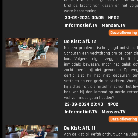
amok te maken. In gesprek met Kefah 
Oral de kracht van kiezen en het volg
ware bestemming.
30-09-2024 00:05
NPO2
Informatief.TV
Mensen.TV
De Kist: Afl. 12
Na een problematische jeugd ontstaat b
Schouten een vechtdrang om te laten zie
kan. Volgens eigen zeggen heeft hij
inmiddels bewezen, maar het geluk dat 
zocht, heeft hij niet gevonden. Op we
dertig ziet hij het niet gebeuren o
settelen en een gezin te stichten. Want,
hij zichzelf af, als hij zelf niet van het l
hoe kan hij dan iemand op aarde zetten
wel van moet gaan houden?
22-09-2024 23:40
NPO2
Informatief.TV
Mensen.TV
De Kist: Afl. 11
Aan de kist bij Kefah onthult Janine Abbri