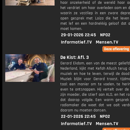
haar onzekerheid of de wereld haar ac
het verdriet om haar overleden oom en d
waarin ze vastliep in een zware depre
open gesprek met Loiza die het leven
met lef en een hardnekkig geloof dat a
moet komen.
29-01-2026 22:45
NPO2
Informatief.TV
Mensen.TV
De Kist: Afl. 3
Gerard Ekdom, een van de meest geliefde
Nederland, kijkt met Kefah Allush terug o
muziek en hoe te leven, terwijl de dood
Muziek blijkt voor Gerard troost, tijdm
taal: een manier om te voelen, te heri
even te ontsnappen. Hij vertelt over de
zijn moeder, die stierf aan ALS, en het 
dat daarop volgde. Een warm gespre
radiomaker die weet dat we ooit verd
daarom nu moeten dansen.
22-01-2026 22:45
NPO2
Informatief.TV
Mensen.TV