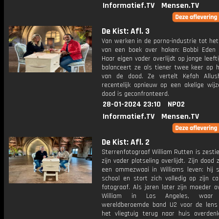
Informatief.TV
Mensen.TV
De Kist: Afl. 3
Van werken in de porno-industrie tot het
van een boek over haken: Bobbi Eden 
Haar eigen vader overlijdt op jonge leefti
balanceert ze als tiener twee keer op h
van de dood. Ze vertelt Kefah Allu
recentelijk opnieuw op een akelige wij
dood is geconfronteerd.
28-01-2024 23:10
NPO2
Informatief.TV
Mensen.TV
De Kist: Afl. 2
Sterrenfotograaf William Rutten is zestie
zijn vader plotseling overlijdt. Zijn dood 
een ommezwaai in Williams leven: hij 
school en stort zich volledig op zijn ca
fotograaf. Als jaren later zijn moeder ove
William in Los Angeles, waar
wereldberoemde band U2 voor de lens 
het vliegtuig terug naar huis overdenkt