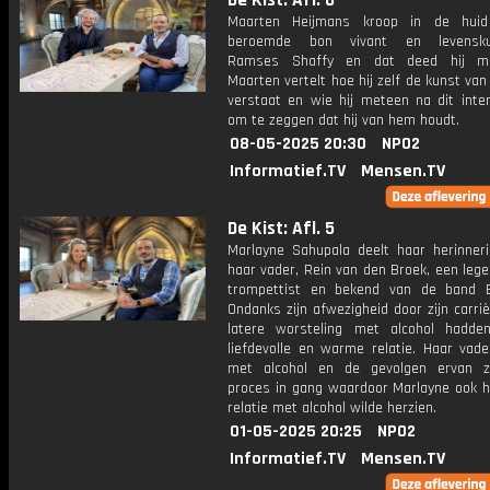
De Kist: Afl. 6
Maarten Heijmans kroop in de hui
beroemde bon vivant en levensku
Ramses Shaffy en dat deed hij mees
Maarten vertelt hoe hij zelf de kunst van
verstaat en wie hij meteen na dit inter
om te zeggen dat hij van hem houdt.
08-05-2025 20:30
NPO2
Informatief.TV
Mensen.TV
De Kist: Afl. 5
Marlayne Sahupala deelt haar herinner
haar vader, Rein van den Broek, een leg
trompettist en bekend van de band E
Ondanks zijn afwezigheid door zijn carriè
latere worsteling met alcohol hadde
liefdevolle en warme relatie. Haar vade
met alcohol en de gevolgen ervan z
proces in gang waardoor Marlayne ook h
relatie met alcohol wilde herzien.
01-05-2025 20:25
NPO2
Informatief.TV
Mensen.TV