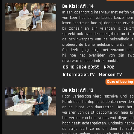
De Kist: Afl. 14
In een openhartig interview met Kefah ve
van Leer hoe een verkeerde keuze hem b
leven kostte en hoe hij door deze ervari
bij zichzelf en zijn vrienden is geko
spreekt ook over de moeilijkheid om te 
de schijnwerpers van de bekendheid e
probeert de kleine geluksmomenten te 
Ook deelt hij zijn strijd met eenzaamheid 
hij hoe het overlijden van zijn zw
onverwacht diepe indruk maakte.
06-10-2024 23:55
NPO2
Informatief.TV
Mensen.TV
De Kist: Afl. 13
Haar verjaardag viert Nazmiye Oral 
Kefah door hardop na te denken over de 
en de kunst van doorzetten. Haar heri
variëren van de stilgeboorte van haar br
het verlies van haar vader, wat diepe in
haar heeft achtergelaten. Ondanks het v
de strijd leert ze nu om door te zett