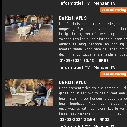
Informatief.TV
Mensen.TV
De Kist: Afl. 9
Leo Blokhuis komt uit een redelijk cult
omgeving. Zijn ouders vonden het dan
lastig dat hij verliefd werd op de p
Volgens Leo liet hij de afstand tussen h
ouders te lang bestaan en had hij 
moeten slaan. Voor hem de reden om 
dat hij het contact met zijn kinderen goe
01-09-2024 23:45
NPO2
Informatief.TV
Mensen.TV
De Kist: Afl. 8
Lingo-presentatrice en oud-Kamerlid Luci
groeit op in een warm gezin, met een 
haar letterlijk op handen draagt als g
haar handicap. Maar dan stapt ha
onverwachts uit het leven. Lucille vert
impact deze gebeurtenis op haar had.
03-03-2024 23:54
NPO2
Informatief.TV
Mensen.TV