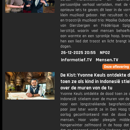
persoonlijke verhaal vertelden, met de
opnieuw iets te geven; dit keer in de vo
klein muzikaal gebaar. Het resultaat is
en troostrijk muzikaal trio: Maaike Oubot
van Giersbergen en Frédérique Spig
kersttijd, waarin veel mensen behoef
aan warmte en een sprankje hoop, breng
hen een lied dat troost en licht brengt 
dagen.
26-12-2025 20:55
NPO2
Informatief.TV
Mensen.TV
De Kist: Yvonne Keuls ontdekte 
toen ze als kind in Indonesië sti
over de muren van de tu
Yvonne Keuls ontdekte de dood toen ze a
Indonesië stiekem over de muren van de 
naar een langstrekkende begrafeniss
paar jaar later wordt ze in Den Haag t
oorlog geconfronteerd met de dood 
mensen. Haar vader pleegde midd
hongerwinter zelfmoord in de hoop dat