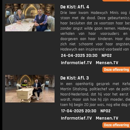
De Kist: Afl. 4
Drie keer kwam Hadewych Minis oog 
staan met de dood. Deze gebeurtenis
haar besluiten dat ze voortaan haar bes
zonder angst wilde gaan nemen. Hadewy
verhalen van haar voorouders en
doorgeven aan haar kinderen. Haar doc
zich niet schaamt voor haar angsten
Hadewych een inspirerend voorbeeld van
24-04-2025 20:30
NPO2
Informatief.TV
Mensen.TV
De Kist: Afl. 3
In een openhartig gesprek met Kefa
Martin Sitalsing, politiechef van de polit
Noord-Nederland, dat hij voor het eerst
wordt, maar ook hoe hij zijn moeder, di
toen hij begin 20 jaar was, nog elke dag 
17-04-2025 20:30
NPO2
Informatief.TV
Mensen.TV