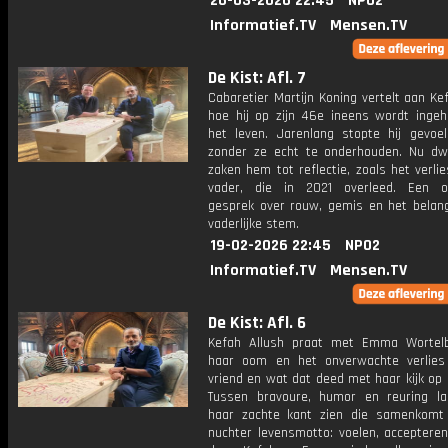
26-03-2026 22:45
NPO2
Informatief.TV
Mensen.TV
De Kist: Afl. 7
Cabaretier Martijn Koning vertelt aan Ke
hoe hij op zijn 46e ineens wordt ingeh
het leven. Jarenlang stopte hij gevoe
zonder ze echt te onderhouden. Nu dw
zaken hem tot reflectie, zoals het verlie
vader, die in 2021 overleed. Een o
gesprek over rouw, gemis en het belan
vaderlijke stem.
19-02-2026 22:45
NPO2
Informatief.TV
Mensen.TV
De Kist: Afl. 6
Kefah Allush praat met Emma Wortel
haar oom en het onverwachte verlie
vriend en wat dat deed met haar kijk op 
Tussen bravoure, humor en reuring 
haar zachte kant zien die samenkom
nuchter levensmotto: voelen, acceptere