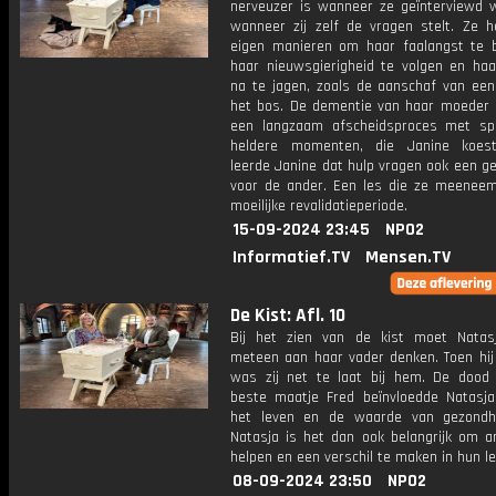
nerveuzer is wanneer ze geïnterviewd 
wanneer zij zelf de vragen stelt. Ze h
eigen manieren om haar faalangst te 
haar nieuwsgierigheid te volgen en ha
na te jagen, zoals de aanschaf van een 
het bos. De dementie van haar moeder l
een langzaam afscheidsproces met sp
heldere momenten, die Janine koest
leerde Janine dat hulp vragen ook een g
voor de ander. Een les die ze meeneem
moeilijke revalidatieperiode.
15-09-2024 23:45
NPO2
Informatief.TV
Mensen.TV
De Kist: Afl. 10
Bij het zien van de kist moet Natas
meteen aan haar vader denken. Toen hij 
was zij net te laat bij hem. De dood
beste maatje Fred beïnvloedde Natasja'
het leven en de waarde van gezondh
Natasja is het dan ook belangrijk om a
helpen en een verschil te maken in hun le
08-09-2024 23:50
NPO2