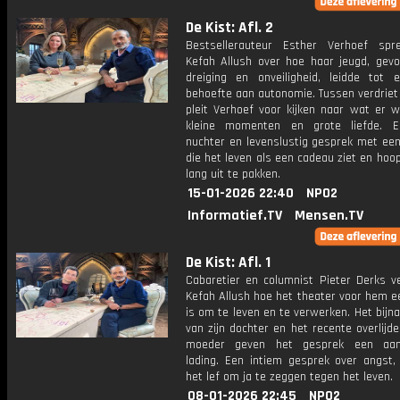
De Kist: Afl. 2
Bestsellerauteur Esther Verhoef sp
Kefah Allush over hoe haar jeugd, gev
dreiging en onveiligheid, leidde tot 
behoefte aan autonomie. Tussen verdriet 
pleit Verhoef voor kijken naar wat er w
kleine momenten en grote liefde. E
nuchter en levenslustig gesprek met een
die het leven als een cadeau ziet en hoo
lang uit te pakken.
15-01-2026 22:40
NPO2
Informatief.TV
Mensen.TV
De Kist: Afl. 1
Cabaretier en columnist Pieter Derks ve
Kefah Allush hoe het theater voor hem e
is om te leven en te verwerken. Het bijna
van zijn dochter en het recente overlijde
moeder geven het gesprek een aang
lading. Een intiem gesprek over angst, 
het lef om ja te zeggen tegen het leven.
08-01-2026 22:45
NPO2