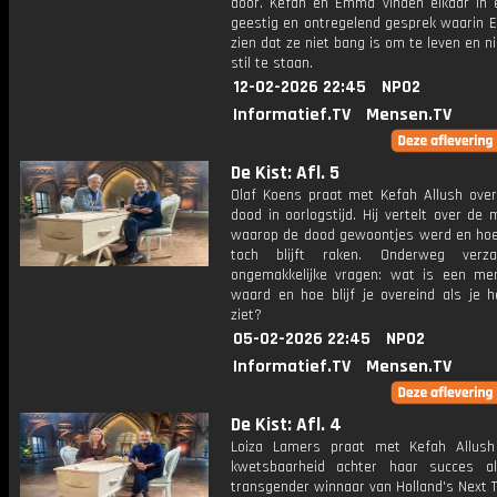
door. Kefah en Emma vinden elkaar in 
geestig en ontregelend gesprek waarin 
zien dat ze niet bang is om te leven en ni
stil te staan.
12-02-2026 22:45
NPO2
Informatief.TV
Mensen.TV
De Kist: Afl. 5
Olaf Koens praat met Kefah Allush over
dood in oorlogstijd. Hij vertelt over d
waarop de dood gewoontjes werd en ho
toch blijft raken. Onderweg verza
ongemakkelijke vragen: wat is een me
waard en hoe blijf je overeind als je h
ziet?
05-02-2026 22:45
NPO2
Informatief.TV
Mensen.TV
De Kist: Afl. 4
Loiza Lamers praat met Kefah Allus
kwetsbaarheid achter haar succes a
transgender winnaar van Holland's Next 