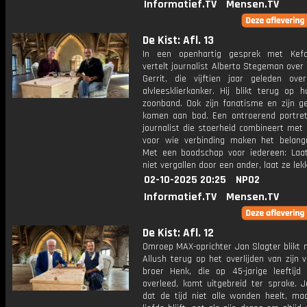
Informatief.TV
Mensen.TV
De Kist: Afl. 13
In een openhartig gesprek met Kefa
vertelt journalist Alberto Stegeman over 
Gerrit, die vijftien jaar geleden ove
alvleesklierkanker. Hij blikt terug op 
zoonband. Ook zijn fanatisme en zijn ge
komen aan bod. Een ontroerend portre
journalist die stoerheid combineert met
voor wie verbinding maken het belangri
Met een boodschap voor iedereen: Laat
niet vergallen door een ander, laat ze lek
02-10-2025 20:25
NPO2
Informatief.TV
Mensen.TV
De Kist: Afl. 12
Omroep MAX-oprichter Jan Slagter blikt 
Allush terug op het overlijden van zijn 
broer Henk, die op 45-jarige leeftijd
overleed, komt uitgebreid ter sprake. J
dat de tijd niet alle wonden heelt, ma