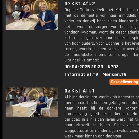
De Kist: Afl. 2
Daphne Deckers deelt met Kefah haar e
met de dementie van haar inmiddels 
vader en dankzij haar eigen kinderen be
beter waar de zorgen van haar eige
vandaan kwamen, want de geschiedenis
zich: de zorgen over haar kinderen spie
van haar ouders. Voor Daphne is het lev
recept, waarin je geen stap kunt oversl
de moeilijkste momenten dragen bi
uiteindelijke smaak.
10-04-2025 20:30
NPO2
Informatief.TV
Mensen.TV
De Kist: Afl. 1
Al bijna dertig jaar werkt Job Knoester
mensen die tbs hebben gekregen en door
heen heeft hij de donkere kante
samenleving goed leren kennen. Na 
periodes in zijn eigen leven werd het t
naar zichzelf te kijken. Sinds Job z
weggestopte pijn onder ogen wilde zien,
werk meer binnen dan daarvoor.