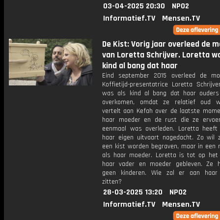
03-04-2025 20:30
NPO2
Informatief.TV
Mensen.TV
De Kist: Vorig jaar overleed de 
van Loretta Schrijver. Loretta w
kind al bang dat haar
Eind september 2015 overleed de mo
Koffietijd-presentatrice Loretta Schrijve
was als kind al bang dat haar ouders
overkomen, omdat ze relatief oud w
vertelt aan Kefah over de laatste mom
haar moeder en de rust die ze ervoer
eenmaal was overleden. Loretta heeft
haar eigen uitvaart nagedacht. Zo wil z
een kist worden begraven, maar in een 
als haar moeder. Loretta is tot op het 
haar vader en moeder gebleven. Ze h
geen kinderen. Wie zal er aan haar
zitten?
28-03-2025 13:20
NPO2
Informatief.TV
Mensen.TV