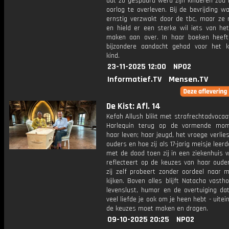
dat zo gespaard werd zijn kinderen zou 
oorlog te overleven. Bij de bevrijding 
ernstig verzwakt door de tbc, maar ze 
en hield er een sterke wil iets van het
maken aan over. In haar boeken heeft 
bijzondere aandacht gehad voor het 
kind.
23-11-2025 12:00
NPO2
Informatief.TV
Mensen.TV
De Kist: Afl. 14
Kefah Allush blikt met strafrechtadvoca
Harlequin terug op de vormende mom
haar leven; haar jeugd, het vroege verlie
ouders en hoe zij als 17-jarig meisje lee
met de dood toen zij in een ziekenhuis 
reflecteert op de keuzes van haar oude
zij zelf probeert zonder oordeel naar 
kijken. Boven alles blijft Natacha vast
levenslust, humor en de overtuiging dat
veel liefde je ook om je heen hebt - uitein
de keuzes moet maken en dragen.
09-10-2025 20:25
NPO2