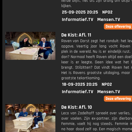
liefde blijft, net als zijn drang om altijd
kijken.
25-09-2025 20:25
NPO2
Informatief.TV
Mensen.TV
De Kist: Afl. 11
Raven van Dorst zegt het ronduit: het le
opgave. Veertig jaar lang vocht Raven
plek in de wereld. Nu is er eindelijk rust
dan? Normaal heeft Raven altijd een doel
keer is er leegte. Geen idee wat het 
brengt. Stilzitten? Dat vindt Raven het m
Het is Ravens grootste uitdaging, maar 
grootste tekortkoming.
18-09-2025 20:25
NPO2
Informatief.TV
Mensen.TV
De Kist: Afl. 10
Leco van Zadelhoff spreekt over verlies
over voelen. Zijn ex-partner, zijn dierbar
Femmie, voelt hij nog steeds. Femmie m
na haar dood zelf op. Een magisch momen