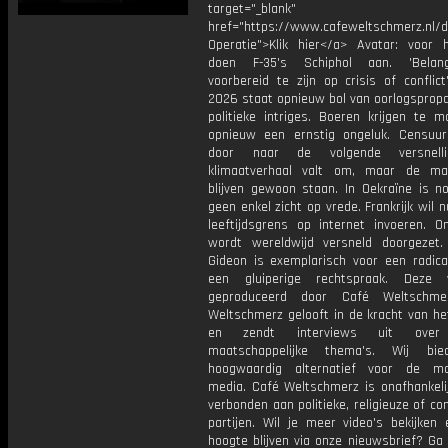
target="_blank"
href="https://www.cafeweltschmerz.nl/
Operatie">Klik hier</a> Avatar: voor 
doen F-35's Schiphol aan. 'Belan
voorbereid te zijn op crisis of conflic
2026 staat opnieuw bol van oorlogsprop
politieke intriges. Boeren krijgen te 
opnieuw een ernstig ongeluk. Censuur
door naar de volgende versnell
klimaatverhaal valt om, maar de ma
blijven gewoon staan. In Oekraïne is n
geen enkel zicht op vrede. Frankrijk wil 
leeftijdsgrens op internet invoeren. On
wordt wereldwijd versneld doorgezet
Gideon is exemplarisch voor een radic
een gluiperige rechtspraak. Deze 
geproduceerd door Café Weltschme
Weltschmerz gelooft in de kracht van he
en zendt interviews uit over 
maatschappelijke thema's. Wij bi
hoogwaardig alternatief voor de ma
media. Café Weltschmerz is onafhankelij
verbonden aan politieke, religieuze of c
partijen. Wil je meer video's bekijken
hoogte blijven via onze nieuwsbrief? Ga