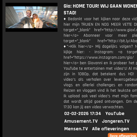
Gio: HOME TOUR! WIJ GAAN WONEN
STAD!
♦ Bedankt voor het kijken naar deze vid
hier mijn TRUIEN EN NOG MEER VETTE D
target="_blank" href="http://www.gioxl.
hier</a> Abonneer voor meer ple
target="_blank" href="http://bit.ly/Ab
♦">Klik hier</a> Mij dagelijks volgen?
kijkje hier: - Instagram: <a target
href="https://www.instagram.com/gio/
hier</a> ben Giovanni en ik probeer het 
YouTube te entertainen met video's! Al mi
zijn in 1080p, dat betekent dus HD! 
video's als verhalen over levensgebeur
vlogs en allerlei challenges en rando
Reizen en vloggen vind ik het leukste o
Ik upload ook veel video's met mijn fam
dat wordt altijd goed ontvangen. Om 
17:30 kan jij een video verwachten.
02-02-2026 17:34
YouTube
Amusement.TV
Jongeren.TV
Mensen.TV
Alle afleveringen