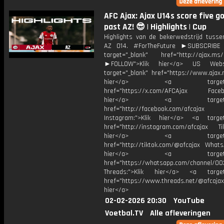
AFC Ajax: Ajax U14s score five g
past AZ! 😎 | Highlights | Cup
Highlights van de bekerwedstrijd tusse
AZ O14. #ForTheFuture ►SUBSCRIB
target="_blank" href="http://ajax.ms/
►FOLLOW">Klik hier</a> US Webs
target="_blank" href="https://www.ajax.n
hier</a> <a target="_
href="https://x.com/AFCAjax Facebo
hier</a> <a target="_
href="http://facebook.com/afcajax
Instagram:">Klik hier</a> <a target
href="http://instagram.com/afcajax TikT
hier</a> <a target="_
href="http://tiktok.com/@afcajax WhatsA
hier</a> <a target="_
href="https://whatsapp.com/channel/
Threads:">Klik hier</a> <a target=
href="https://www.threads.net/@afcajax
hier</a>
02-02-2026 20:30
YouTube
Voetbal.TV
Alle afleveringen