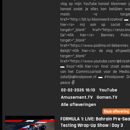
vlog op mijn YouTube kanaal Abonneer j
kanaal zodat je alles kan bekijken w
maak: <a target="_b
href="http://bit.ly/AbonneerEnzoKnol ▬ 
hier</a> mij ook op social me
target="_blank" href="https://enzo.kno
De">Klik hier</a> Bennies Podc
target="_blank"
href="https://www.podimo.nl/debennies
Bekijk">Klik hier</a> de vlog afspeelli
target="_blank"
href="https://www.youtube.com/@EnzoKn
▬ Enzo">Klik hier</a> Knol staat onder
van het Commissariaat voor de Media.
zakelijk@knolpower.nl ▬ #Knolpower Di
peace ✌
02-02-2026 16:10
YouTube
Amusement.TV
Gamen.TV
Alle afleveringen
FORMULA 1: LIVE: Bahrain Pre-Se
Testing Wrap-Up Show | Day 3