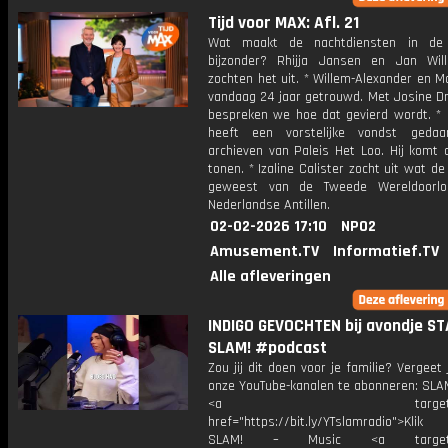
Tijd voor MAX: Afl. 21
Wat maakt de nachtdiensten in de
bijzonder? Rhijja Jansen en Jan Wi
zochten het uit. * Willem-Alexander en M
vandaag 24 jaar getrouwd. Met Josine Dr
bespreken we hoe dat gevierd wordt. *
heeft een vorstelijke vondst geda
archieven van Paleis Het Loo. Hij komt 
tonen. * Izaline Calister zocht uit wat de
geweest van de Tweede Wereldoorl
Nederlandse Antillen.
02-02-2026 17:10
NPO2
Amusement.TV
Informatief.TV
Alle afleveringen
INDIGO GEVOCHTEN bij avondje ST
SLAM! #podcast
Zou jij dit doen voor je familie? Vergeet 
onze YouTube-kanalen te abonneren: SLAM
<a target="_bl
href="https://bit.ly/YTslamradio">Klik
SLAM! – Music <a target="_