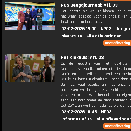
NOS Jeugdjournaal: Afl. 33
Het laatste nieuws uit binnen- en buit
het weer, speciaal voor de jonge kijker.
1 extra met gebarentaal.
02-02-2026 19:00
NPO3
Jonger
Nieuws.TV
Alle afleveringen
Het Klokhuis: Afl. 23
Op de redactie van Het Klokhuis
Nederlands jeugdkampioen atletiek lang
Rodîn en Luuk willen ook wel een medai
wie is de beste Klokhuizer? Brood daar z
Ja, heel veel vezels, en met onze 
ontdekken we het grote verschil tusse
volkoren brood. Wat bedoel je nu eigenl
zegt 'een hart onder de riem steken'? I
Dat Zo? zien we hoe medailles worden g
02-02-2026 18:45
NPO3
Informatief.TV
Alle afleveringe