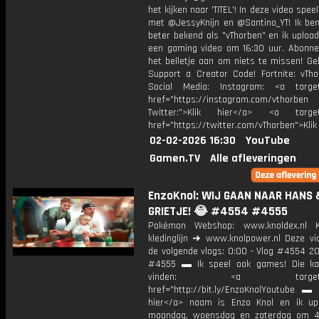
het kijken naar 'TITEL'! In deze video spee
met @JessyKnijn en @Santino_YT! Ik ben
beter bekend als "vThorben" en ik upload
een gaming video om 16:30 uur. Abonne
het belletje aan om niets te missen! Ge
Support a Creator Code! Fortnite: vTho
Social Media: Instagram: <a target
href="https://instagram.com/vthorben
Twitter:">Klik hier</a> <a target=
href="https://twitter.com/vThorben">Klik
02-02-2026 16:30
YouTube
Gamen.TV
Alle afleveringen
EnzoKnol: WIJ GAAN NAAR HANS 
GRIETJE! 😂 #4554 #4555
Pokémon Webshop: www.knoldex.nl K
kledinglijn ➜ www.knolpower.nl Deze vi
de volgende vlogs: 0:00 - Vlog #4554 20
#4555 ▬ Ik speel ook games! Die ka
vinden: <a target="_b
href="http://bit.ly/EnzoKnolYoutube ▬ M
hier</a> naam is Enzo Knol en ik up
maandag, woensdag en zaterdag om 4