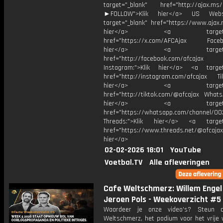
target="_blank" href="http://ajax.ms/
►FOLLOW">Klik hier</a> US Webs
target="_blank" href="https://www.ajax.n
hier</a> <a target="_
href="https://x.com/AFCAjax Facebo
hier</a> <a target="_
href="http://facebook.com/afcajax
Instagram:">Klik hier</a> <a target
href="http://instagram.com/afcajax TikT
hier</a> <a target="_
href="http://tiktok.com/@afcajax WhatsA
hier</a> <a target="_
href="https://whatsapp.com/channel/
Threads:">Klik hier</a> <a target=
href="https://www.threads.net/@afcajax
hier</a>
02-02-2026 18:01
YouTube
Voetbal.TV
Alle afleveringen
Cafe Weltschmerz: Willem Engel
Jeroen Pols - Weekoverzicht #5
Waardeer je onze video's? Steun 
Weltschmerz, het podium voor het vrije 