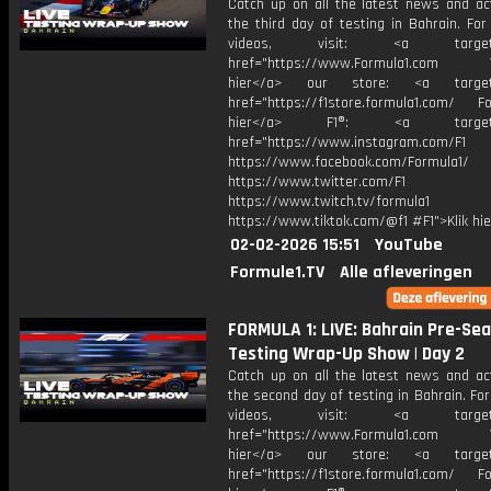
Catch up on all the latest news and ac
the third day of testing in Bahrain. Fo
videos, visit: <a target="
href="https://www.Formula1.com Vis
hier</a> our store: <a target=
href="https://f1store.formula1.com/ Fol
hier</a> F1®: <a target="_
href="https://www.instagram.com/F1
https://www.facebook.com/Formula1/
https://www.twitter.com/F1
https://www.twitch.tv/formula1
https://www.tiktok.com/@f1 #F1">Klik hi
02-02-2026 15:51
YouTube
Formule1.TV
Alle afleveringen
FORMULA 1: LIVE: Bahrain Pre-Se
Testing Wrap-Up Show | Day 2
Catch up on all the latest news and ac
the second day of testing in Bahrain. Fo
videos, visit: <a target="
href="https://www.Formula1.com Vis
hier</a> our store: <a target=
href="https://f1store.formula1.com/ Fol