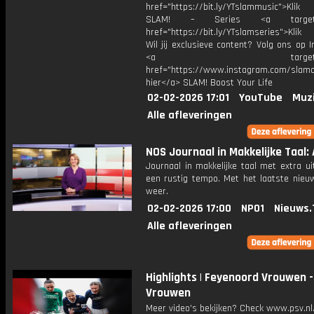
href="https://bit.ly/YTslammusic">Klik
SLAM! – Series <a target="
href="https://bit.ly/YTslamseries">Klik
Wil jij exclusieve content? Volg ons op 
<a target="_bl
href="https://www.instagram.com/slamoff
hier</a> SLAM! Boost Your Life
02-02-2026 17:01
YouTube
Muz
Alle afleveringen
NOS Journaal in Makkelijke Taal: 
Journaal in makkelijke taal met extra ui
een rustig tempo. Met het laatste nieu
weer.
02-02-2026 17:00
NPO1
Nieuws.
Alle afleveringen
Highlights | Feyenoord Vrouwen -
Vrouwen
Meer video's bekijken? Check www.psv.nl/