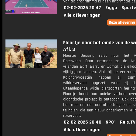
Van dit programma is geen informatie be
02-02-2026 20:47
Ziggo
Sporte
Alle afleveringen
Floortje naar het einde van de w
Afl. 3
Floortje Dessing reist naar het Af
Botswana. Daar ontmoet ze de Ned
vrienden Bart, Berry en Jamal, die elkaa
vijftig jaar kennen. Vlak bij de eenzam
Kalahariwoestijn hebben zij sa
wildreservaat opgezet, waar zij 
uiteenlopende wilde diersoorten herintr
Floortje hoort hun unieke verhaal ove
gigantische project is ontstaan. Ook ga
hen mee om een aantal bedreigde neus
te halen, die een nieuw onderkomen krij
reservaat.
02-02-2026 20:40
NPO1
Reis.TV
Alle afleveringen