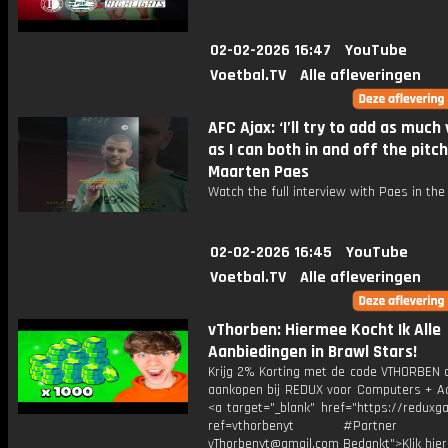
02-02-2026 16:47
YouTube
Voetbal.TV
Alle afleveringen
AFC Ajax: ‘I’ll try to add as much
as I can both in and off the pitch
Maarten Paes
Watch the full interview with Paes in the
02-02-2026 16:45
YouTube
Voetbal.TV
Alle afleveringen
vThorben: Hiermee Kocht Ik Alle
Aanbiedingen in Brawl Stars!
Krijg 2% Korting met de code VTHORBEN o
aankopen bij REDUX voor Computers + Ac
<a target="_blank" href="https://reduxg
ref=vthorbenyt #Partner Bu
vThorbenyt@gmail.com Bedankt">Klik hier