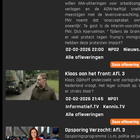
willen WIA-uitkeringen voor arbeidsong
verlagen en de AOW-leeftijd snell
meestijgen met de levensverwachting
FNV noemt dat 'onacceptabel, on
oneerlijk'. Te gast is de interim-voorzit
FNV, Dick Koerselman. * Tijdens de Gra
er veel protest tegen Trump's immigrat
Hebben deze protesten impact?
02-02-2026 22:00
NPO2
Nieuws
Alle afleveringen
Klaas aan het front: Afl. 3
Klaas Dijkhoff onderzoekt wat oorlogsdr
Nederland vraagt. Het leger schaalt op.
er straks klaar?
02-02-2026 21:45
NPO1
Informatief.TV
Kennis.TV
Alle afleveringen
Opsporing Verzocht: Afl. 3
Opsporingsprogramma i.s.m. politie en ju