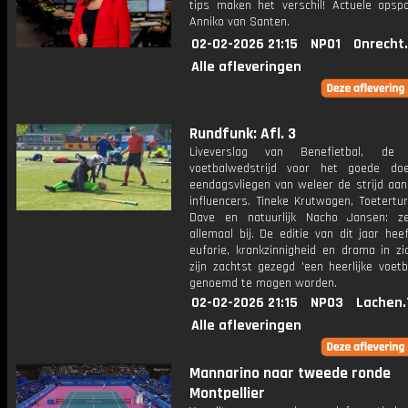
tips maken het verschil! Actuele opsp
Anniko van Santen.
02-02-2026 21:15
NPO1
Onrecht
Alle afleveringen
Rundfunk: Afl. 3
Liveverslag van Benefietbal, de ja
voetbalwedstrijd voor het goede do
eendagsvliegen van weleer de strijd aa
influencers. Tineke Krutwagen, Toetertu
Dave en natuurlijk Nacho Jansen: z
allemaal bij. De editie van dit jaar he
euforie, krankzinnigheid en drama in z
zijn zachtst gezegd 'een heerlijke voet
genoemd te mogen worden.
02-02-2026 21:15
NPO3
Lachen.
Alle afleveringen
Mannarino naar tweede ronde
Montpellier