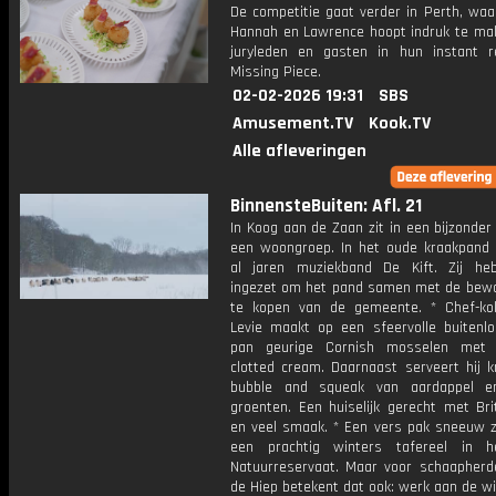
De competitie gaat verder in Perth, waa
Hannah en Lawrence hoopt indruk te ma
juryleden en gasten in hun instant r
Missing Piece.
02-02-2026 19:31
SBS
Amusement.TV
Kook.TV
Alle afleveringen
BinnensteBuiten: Afl. 21
In Koog aan de Zaan zit in een bijzonde
een woongroep. In het oude kraakpand 
al jaren muziekband De Kift. Zij he
ingezet om het pand samen met de bew
te kopen van de gemeente. * Chef-k
Levie maakt op een sfeervolle buitenlo
pan geurige Cornish mosselen met 
clotted cream. Daarnaast serveert hij k
bubble and squeak van aardappel e
groenten. Een huiselijk gerecht met Bri
en veel smaak. * Een vers pak sneeuw z
een prachtig winters tafereel in h
Natuurreservaat. Maar voor schaapherd
de Hiep betekent dat ook: werk aan de wi