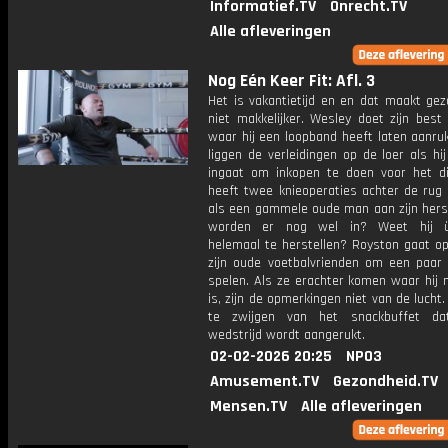
Informatief.TV
Onrecht.TV
Alle afleveringen
Nog Eén Keer Fit: Afl. 3
Het is vakantietijd en en dat maakt gez
niet makkelijker. Wesley doet zijn best
waar hij een loopband heeft laten aanru
liggen de verleidingen op de loer als hi
ingaat om inkopen te doen voor het d
heeft twee knieoperaties achter de rug 
als een gammele oude man aan zijn herste
worden er nog wel in? Weet hij ü
helemaal te herstellen? Royston gaat o
zijn oude voetbalvrienden om een paar 
spelen. Als ze erachter komen waar hij 
is, zijn de opmerkingen niet van de luch
te zwijgen van het snackbuffet d
wedstrijd wordt aangerukt.
02-02-2026 20:25
NPO3
Amusement.TV
Gezondheid.TV
Mensen.TV
Alle afleveringen