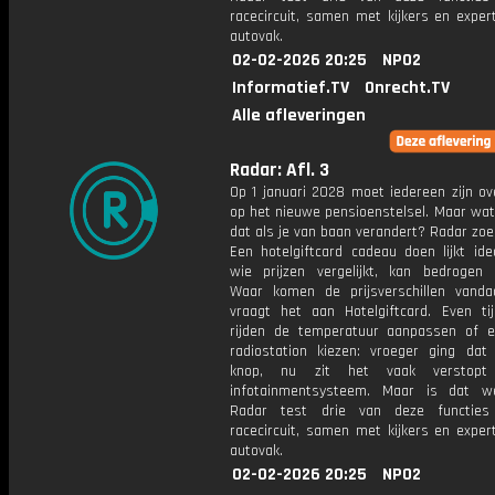
racecircuit, samen met kijkers en exper
autovak.
02-02-2026 20:25
NPO2
Informatief.TV
Onrecht.TV
Alle afleveringen
Radar: Afl. 3
Op 1 januari 2028 moet iedereen zijn ov
op het nieuwe pensioenstelsel. Maar wat
dat als je van baan verandert? Radar zoek
Een hotelgiftcard cadeau doen lijkt ide
wie prijzen vergelijkt, kan bedrogen 
Waar komen de prijsverschillen vand
vraagt het aan Hotelgiftcard. Even ti
rijden de temperatuur aanpassen of 
radiostation kiezen: vroeger ging da
knop, nu zit het vaak verstopt
infotainmentsysteem. Maar is dat we
Radar test drie van deze functie
racecircuit, samen met kijkers en exper
autovak.
02-02-2026 20:25
NPO2