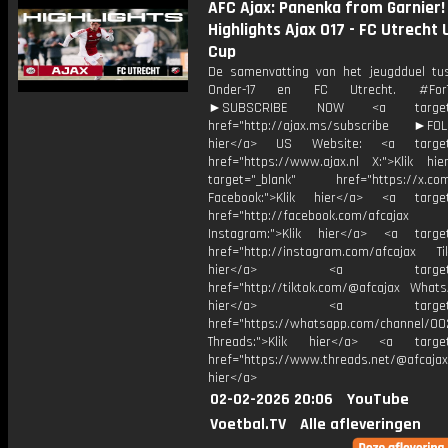
AFC Ajax: Panenka from Garnier! 
Highlights Ajax O17 - FC Utrecht U
Cup
De samenvatting van het jeugdduel tu
Onder-17 en FC Utrecht. #ForTh
►SUBSCRIBE NOW <a target="
href="http://ajax.ms/subscribe ►FOL
hier</a> US Website: <a target=
href="https://www.ajax.nl X:">Klik hi
target="_blank" href="https://x.co
Facebook:">Klik hier</a> <a target
href="http://facebook.com/afcajax
Instagram:">Klik hier</a> <a target
href="http://instagram.com/afcajax TikT
hier</a> <a target="_
href="http://tiktok.com/@afcajax WhatsA
hier</a> <a target="_
href="https://whatsapp.com/channel/
Threads:">Klik hier</a> <a target=
href="https://www.threads.net/@afcajax
hier</a>
02-02-2026 20:06
YouTube
Voetbal.TV
Alle afleveringen