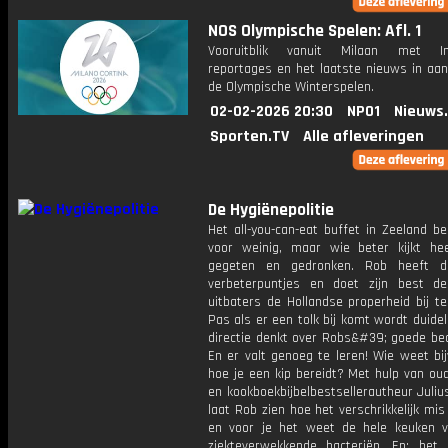
NOS Olympische Spelen: Afl. 1
Vooruitblik vanuit Milaan met Int
reportages en het laatste nieuws in aan
de Olympische Winterspelen.
02-02-2026 20:30
NPO1
Nieuws
Sporten.TV
Alle afleveringen
De Hygiënepolitie
Het all-you-can-eat buffet in Zeeland be
voor weinig, maar wie beter kijkt hee
gegeten en gedronken. Rob heeft d
verbeterpuntjes en doet zijn best d
uitbaters de Hollandse properheid bij t
Pas als er een tolk bij komt wordt duidel
directie denkt over Robs&#39; goede bed
En er valt genoeg te leren! Wie weet bi
hoe je een kip bereidt? Met hulp van ou
en kookboekbijbelbestsellerautheur Juli
laat Rob zien hoe het verschrikkelijk mi
en voor je het weet de hele keuken vo
ziekteverwekkende bacteriën. En: het h