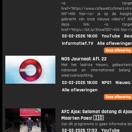
<a target="_bl
href="https://www.cafeweltschmerz.nl/v
Wil">Klik hier</a> je op de hoogt
gebracht van onze nieuwe video's? Kl
deze link: <a target="_
href="https://bit.ly/3XweTO0">Klik hier</
02-02-2026 18:00
YouTube
Beu
Informatief.TV
Alle afleveringe
NOS Journaal: Afl. 22
Met het laatste nieuws, gebeurteni
nationaal en internationaal bela
weersverwachting.
02-02-2026 18:00
NPO1
Nieuws.
Alle afleveringen
AFC Ajax: Selamat datang di Ajax
Maarten Paes! 🇮🇩
Van dit programma is geen informatie be
02-02-2026 17:53
YouTube