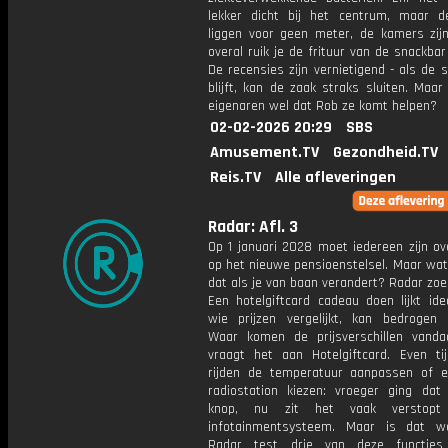
lekker dicht bij het centrum, maar 
liggen voor geen meter, de kamers zij
overal ruik je de frituur van de snackba
De recensies zijn vernietigend - als de s
blijft, kan de zaak straks sluiten. Maar
eigenaren wel dat Rob ze komt helpen?
02-02-2026 20:29
SBS
Amusement.TV
Gezondheid.TV
Reis.TV
Alle afleveringen
Radar: Afl. 3
Op 1 januari 2028 moet iedereen zijn ov
op het nieuwe pensioenstelsel. Maar wat
dat als je van baan verandert? Radar zoek
Een hotelgiftcard cadeau doen lijkt ide
wie prijzen vergelijkt, kan bedrogen 
Waar komen de prijsverschillen vand
vraagt het aan Hotelgiftcard. Even ti
rijden de temperatuur aanpassen of 
radiostation kiezen: vroeger ging da
knop, nu zit het vaak verstopt
infotainmentsysteem. Maar is dat we
Radar test drie van deze functie