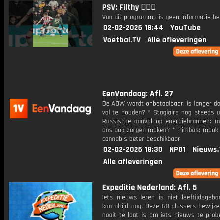
PSV: Filthy 😵‍💫🥜
Van dit programma is geen informatie be
02-02-2026 18:44
YouTube
Voetbal.TV
Alle afleveringen
EenVandaag: Afl. 27
De AOW wordt onbetaalbaar: is langer d
vol te houden? * Stagiairs nog steeds u
Russische aanval op energiebronnen: m
ons ook zorgen maken? * Trimbos: maak
cannabis beter beschikbaar
02-02-2026 18:30
NPO1
Nieuws.
Alle afleveringen
Expeditie Nederland: Afl. 5
Iets nieuws leren is niet leeftijdsgebo
kan altijd nog. Deze 60-plussers bewijz
nooit te laat is om iets nieuws te prob