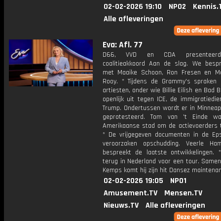
02-02-2026 19:10
NPO2
Kennis.
Alle afleveringen
Eva: Afl. 77
D66, VVD en CDA presenteer
coalitieakkoord Aan de slag. We besp
met Maaike Schoon, Ron Fresen en M
Rooy. * Tijdens de Grammy's spraken
artiesten, onder wie Billie Eilish en Bad B
openlijk uit tegen ICE, de immigratiedi
Trump. Ondertussen wordt er in Minneapo
geprotesteerd. Tom van 't Einde w
Amerikaanse stad om de actievoerders t
* De vrijgegeven documenten in de Eps
veroorzaken opschudding. Veerle Ha
bespreekt de laatste ontwikkelingen. 
terug in Nederland voor een tour. Same
Kemps komt hij zijn hit Dansez maintenan
02-02-2026 19:05
NPO1
Amusement.TV
Mensen.TV
Nieuws.TV
Alle afleveringen