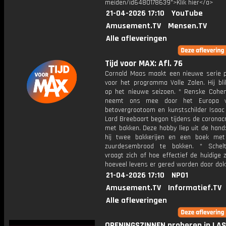
meiden/id6480178639">Klik hier</a>
21-04-2026 17:10
YouTube
Amusement.TV
Mensen.TV
Alle afleveringen
Tijd voor MAX: Afl. 76
Cornald Maas maakt een nieuwe serie p
voor het programma Volle Zalen. Hij bli
op het nieuwe seizoen. * Renske Cohen
neemt ons mee door het Europa 
betovergrootoom en kunstschilder Isaac 
Lard Breebaart begon tijdens de coronacr
met bakken. Deze hobby liep uit de hand
hij twee bakkerijen en een boek me
zuurdesembrood te bakken. * Schelt
vraagt zich af hoe effectief de huidige 
hoeveel levens er gered worden door dok
21-04-2026 17:10
NPO1
Amusement.TV
Informatief.TV
Alle afleveringen
OPENINGSZINNEN proberen in LA