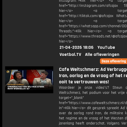
Instagram:">Klik hier</a> <a target
href="http://instagram.com/afcajax TikT
hier</a> <a target="_
href="http://tiktok.com/@afcajax WhatsA
hier</a> <a target="_
href="https://whatsapp.com/channel/
Threads:">Klik hier</a> <a target=
href="https://www.threads.net/@afcajax
hier</a>
21-04-2026 18:06
YouTube
Voetbal.TV
Alle afleveringen
Cafe Weltschmerz: Ad Verbrugg
Iran, oorlog en de vraag of het 
ooit te vertrouwen was!
Waardeer je onze video's? Steun 
Weltschmerz, het podium voor het vrije 
target="_blank"
href="https://www.cafeweltschmerz.nl/
In">Klik hier</a> dit gesprek spreekt Ad
over de oorlog rond Iran, de militaire 
het regime en de vraag of het Westen de
jarenlang heeft onderschat. Volgens Ver