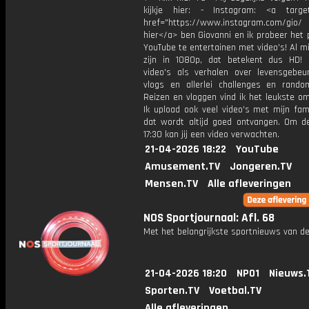
kijkje hier: - Instagram: <a target
href="https://www.instagram.com/gio/
hier</a> ben Giovanni en ik probeer het 
YouTube te entertainen met video's! Al mi
zijn in 1080p, dat betekent dus HD! 
video's als verhalen over levensgebeur
vlogs en allerlei challenges en rando
Reizen en vloggen vind ik het leukste o
Ik upload ook veel video's met mijn fam
dat wordt altijd goed ontvangen. Om 
17:30 kan jij een video verwachten.
21-04-2026 18:22
YouTube
Amusement.TV
Jongeren.TV
Mensen.TV
Alle afleveringen
NOS Sportjournaal: Afl. 68
Met het belangrijkste sportnieuws van de
21-04-2026 18:20
NPO1
Nieuws.
Sporten.TV
Voetbal.TV
Alle afleveringen