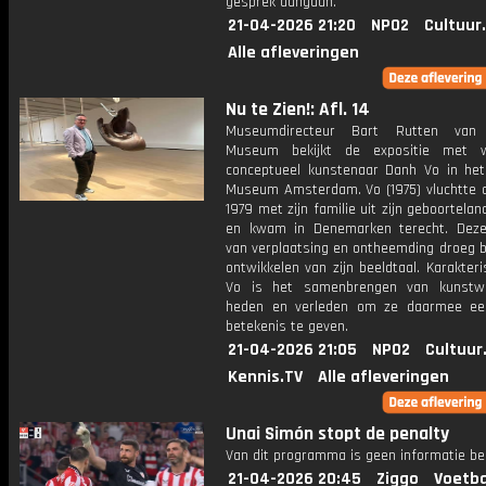
gesprek aangaan.
21-04-2026 21:20
NPO2
Cultuur
Alle afleveringen
Nu te Zien!: Afl. 14
Museumdirecteur Bart Rutten van 
Museum bekijkt de expositie met 
conceptueel kunstenaar Danh Vo in het 
Museum Amsterdam. Vo (1975) vluchtte al
1979 met zijn familie uit zijn geboortela
en kwam in Denemarken terecht. Deze
van verplaatsing en ontheemding droeg b
ontwikkelen van zijn beeldtaal. Karakteri
Vo is het samenbrengen van kunstwe
heden en verleden om ze daarmee ee
betekenis te geven.
21-04-2026 21:05
NPO2
Cultuur
Kennis.TV
Alle afleveringen
Unai Simón stopt de penalty
Van dit programma is geen informatie be
21-04-2026 20:45
Ziggo
Voetba