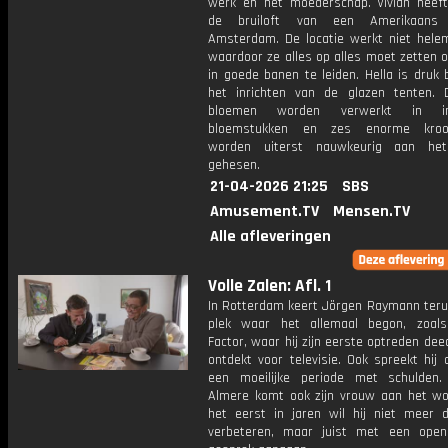
werk en het moederschap. Vivian heef
de bruiloft van een Amerikaans
Amsterdam. De locatie werkt niet hele
waardoor ze alles op alles moet zetten 
in goede banen te leiden. Hella is druk
het inrichten van de glazen tenten. 
bloemen worden verwerkt in im
bloemstukken en zes enorme kroon
worden uiterst nauwkeurig aan het
gehesen.
21-04-2026 21:25
SBS
Amusement.TV
Mensen.TV
Alle afleveringen
Volle Zalen: Afl. 1
In Rotterdam keert Jörgen Raymann teru
plek waar het allemaal begon, zoal
Factor, waar hij zijn eerste optreden de
ontdekt voor televisie. Ook spreekt hij
een moeilijke periode met schulden.
Almere komt ook zijn vrouw aan het wo
het eerst in jaren wil hij niet meer 
verbeteren, maar juist met een open