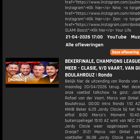
href="https://www.instagram.com/juulm
Instagram">Klik hier</a> Nina: <a targe
href="https://www.instagram.com/ninad
Instagram">Klik hier</a> Don: <a target
href="https://www.instagram.com/donkaa
SLAM! Boost">Klik hier</a> Your Life
21-04-2026 17:00
YouTube
Muz
Alle afleveringen
BEKERFINALE, CHAMPIONS LEAGUE
MEER - CLASIE, V/D VAART, VAN G
BOULAHROUZ | Rondo
Bekijk hier de uitzending van Rondo van
maandag 20/04/2026 terug. Met deze
onze voetbal talkshow te gast: Jord
Rafael van der Vaart, Marco van Ginkel 
Boulahrouz. 00:00 Intro Rondo 1:10 A
KNVB Beker 6:25 Jordy Clasie bij het N
elftal 8:00 Marco's Moment 10:4
buitenspelregel 15:10 AZ wint van NEC 2
Jordy Clasie weer opgeroepen wor
Oranje? 31:21 Marco van Ginkel ges
voetballer 36:38 Jordy Clasie over 