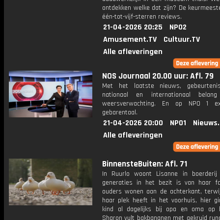
ontdekken welke dat zijn? De keurmeest
één-tot-vijf-sterren reviews.
21-04-2026 20:25
NPO2
Amusement.TV
Cultuur.TV
Alle afleveringen
NOS Journaal 20.00 uur: Afl. 79
Met het laatste nieuws, gebeurteni
nationaal en internationaal bela
weersverwachting. En op NPO 1 e
gebarentaal.
21-04-2026 20:00
NPO1
Nieuws
Alle afleveringen
BinnensteBuiten: Afl. 71
In Ruurlo woont Lisanne in boerderij
generaties in het bezit is van haar fa
ouders wonen aan de achterkant, terwij
haar plek heeft in het voorhuis, hier g
kind al dagelijks bij opa en oma op 
Sharon vult bakbananen met gekruid run