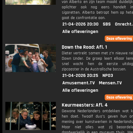
van Alberto en zijn team maakt duidelij
oplichter ook nog eens handelt in 
sigaretten. Alberto betrapt hem op het
gaat de confrontatie aan.
21-04-2026 20:30
SBS
Onrecht
Alle afleveringen
Down the Road: Afl. 1
Dieter vertrekt samen met z'n nieuwe re
Down Under. De groep leert elkaar ken
snel wacht hen de eerste uitdag
zipcoaster in de Australische bossen.
21-04-2026 20:25
NPO3
Amusement.TV
Mensen.TV
Alle afleveringen
Keurmeesters: Afl. 4
Gewone Nederlanders ontdekken wat 
hen doet. Twaalf duo's geven hun o
mening over kunstwerken in Nederland
Maar niet alles wat zij beoordel
daadwerkelijk in een museum thuis. We