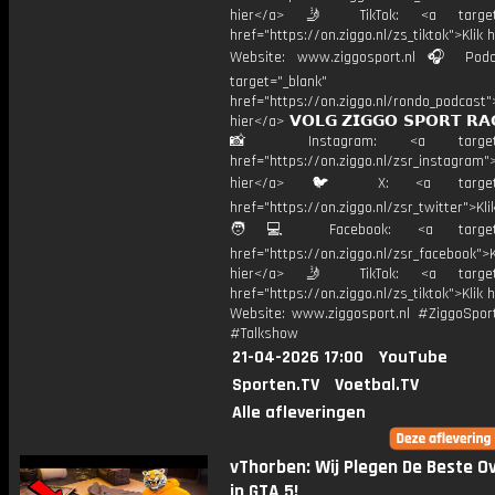
hier</a> 🤳 TikTok: <a target=
href="https://on.ziggo.nl/zs_tiktok">Klik h
Website: www.ziggosport.nl 🎧 Podc
target="_blank"
href="https://on.ziggo.nl/rondo_podcast">
hier</a> 𝗩𝗢𝗟𝗚 𝗭𝗜𝗚𝗚𝗢 𝗦𝗣𝗢𝗥𝗧 𝗥𝗔
📸 Instagram: <a target="_
href="https://on.ziggo.nl/zsr_instagram">
hier</a> 🐦 X: <a target="
href="https://on.ziggo.nl/zsr_twitter">Kli
🧑💻 Facebook: <a target="
href="https://on.ziggo.nl/zsr_facebook">K
hier</a> 🤳 TikTok: <a target=
href="https://on.ziggo.nl/zs_tiktok">Klik h
Website: www.ziggosport.nl #ZiggoSpo
#Talkshow
21-04-2026 17:00
YouTube
Sporten.TV
Voetbal.TV
Alle afleveringen
vThorben: Wij Plegen De Beste O
in GTA 5!