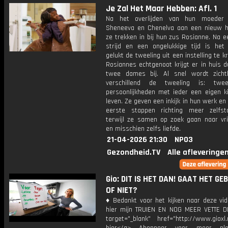
Je Zal Het Maar Hebben: Afl. 1
Na het overlijden van hun moeder 
Sheneeva en Chenelva aan een nieuw h
ze trekken in bij hun zus Rosianne. Na e
strijd en een ongelukkige tijd is het
gelukt de tweeling uit een instelling te kr
Rosiannes echtgenoot krijgt er in huis 
twee dames bij. Al snel wordt zich
verschillend de tweeling is: twe
persoonlijkheden met ieder een eigen ki
leven. Ze geven een inkijk in hun werk en
eerste stappen richting meer zelfsta
terwijl ze samen op zoek gaan naar vr
en misschien zelfs liefde.
21-04-2026 21:30
NPO3
Gezondheid.TV
Alle afleveringe
Gio: DIT IS HET DAN! GAAT HET GE
OF NIET?
♦ Bedankt voor het kijken naar deze vid
hier mijn TRUIEN EN NOG MEER VETTE D
target="_blank" href="http://www.gioxl.