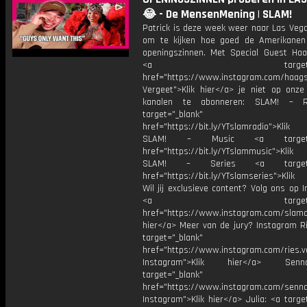
😂 - De MensenMening | SLAM!
Patrick is deze week weer naar Las Veg
om te kijken hoe goed de Amerikanen
openingszinnen. Met Special Guest Haa
<a target="_bl
href="https://www.instagram.com/haags
Vergeet">Klik hier</a> je niet op onze
kanalen te abonneren: SLAM! – 
target="_blank"
href="https://bit.ly/YTslamradio">Klik
SLAM! – Music <a target="_
href="https://bit.ly/YTslammusic">Klik
SLAM! – Series <a target="
href="https://bit.ly/YTslamseries">Klik
Wil jij exclusieve content? Volg ons op 
<a target="_bl
href="https://www.instagram.com/slamoff
hier</a> Meer van de jury? Instagram Ri
target="_blank"
href="https://www.instagram.com/ries.v
Instagram">Klik hier</a> Se
target="_blank"
href="https://www.instagram.com/senna
Instagram">Klik hier</a> Julia: <a targe