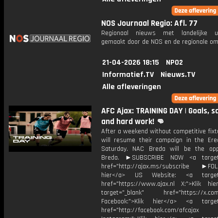
NOS Journaal Regio: Afl. 77
Regionaal nieuws met landelijke uit
gemaakt door de NOS en de regionale om
21-04-2026 18:15
NPO2
Informatief.TV
Nieuws.TV
Alle afleveringen
AFC Ajax: TRAINING DAY | Goals, s
and hard work! 👊
After a weekend without competitive fixt
will resume their campaign in the Ered
Saturday. NAC Breda will be the op
Breda. ►SUBSCRIBE NOW <a target=
href="http://ajax.ms/subscribe ►FOL
hier</a> US Website: <a target=
href="https://www.ajax.nl X:">Klik hi
target="_blank" href="https://x.co
Facebook:">Klik hier</a> <a target
href="http://facebook.com/afcajax