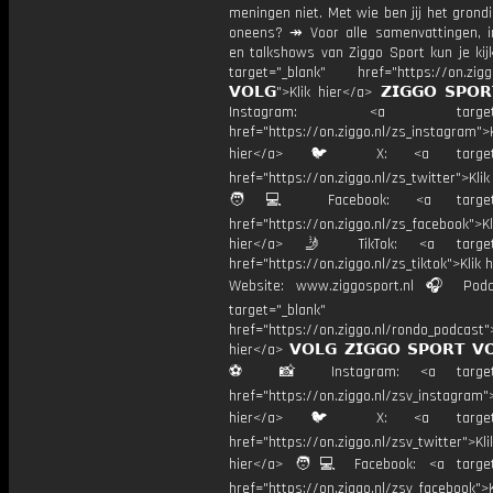
meningen niet. Met wie ben jij het grond
oneens? ↠ Voor alle samenvattingen, i
en talkshows van Ziggo Sport kun je kij
target="_blank" href="https://on.ziggo
𝗩𝗢𝗟𝗚">Klik hier</a> 𝗭𝗜𝗚𝗚𝗢 𝗦𝗣𝗢
Instagram: <a target="_
href="https://on.ziggo.nl/zs_instagram">K
hier</a> 🐦 X: <a target="
href="https://on.ziggo.nl/zs_twitter">Kli
🧑💻 Facebook: <a target="
href="https://on.ziggo.nl/zs_facebook">Kl
hier</a> 🤳 TikTok: <a target=
href="https://on.ziggo.nl/zs_tiktok">Klik h
Website: www.ziggosport.nl 🎧 Podc
target="_blank"
href="https://on.ziggo.nl/rondo_podcast">
hier</a> 𝗩𝗢𝗟𝗚 𝗭𝗜𝗚𝗚𝗢 𝗦𝗣𝗢𝗥𝗧 𝗩
⚽️ 📸 Instagram: <a target="
href="https://on.ziggo.nl/zsv_instagram">
hier</a> 🐦 X: <a target="
href="https://on.ziggo.nl/zsv_twitter">Kli
hier</a> 🧑💻 Facebook: <a target=
href="https://on.ziggo.nl/zsv_facebook">K