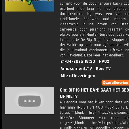
camera voor de documentaire Lucky Lob
overleed niet lang na het afronde
documentaire. Hij was één van de
traditionele Zeeuwse oud vissers
visserschip in de haven van Bresk
serveerde daar jarenlang kreeften di
plekke voor zijn klanten bereidde. Deze ke
In de serie De Big 5 gaat verslaggever
der Weide op zoek naar vijf soorten wil
die in Flevoland voorkomen. Oftewel de
van Flevoland. Deze keer: het edelhert.
21-04-2026 18:30
NPO2
Amusement.TV
Reis.TV
Alle afleveringen
Gio: DIT IS HET DAN! GAAT HET GE
OF NIET?
♦ Bedankt voor het kijken naar deze vid
hier mijn TRUIEN EN NOG MEER VETTE D
target="_blank" href="http://www.gioxl.
hier</a> Abonneer voor meer ple
target="_blank" href="http://bit.ly/Ab
♦">Klik hier</a> Mij dagelijks volgen?