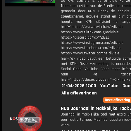
De KPN eDivisie is de officiële FC 26
Team-competitie van de Eredivisie, mede
gemaakt door KPN. Check de socials
speelschema, actuele stand en blijf alt
hoogte van KPN eDivisie! <a target
href="https://www.twitch.tv/edivisie
https://www.tiktok.com/@edivisie
https://discord.gg/yxVYZ6sZ
https://www.instagram.com/edivisie
https://www.facebook.com/edivisie
https://www.twitter.com/e_divisie D
hier</a> video bevat een betaalde sam
met KPN. Deze vermelding is onderde
Social Code: YouTube. Voor meer infor
naar <a target="_b
href="https://desocialcode.nl">Klik hier<
21-04-2026 17:00
YouTube
Gam
Alle afleveringen
NOS Journaal in Makkelijke Taal: 
Journaal in makkelijke taal met extra ui
een rustig tempo. Met het laatste nieu
weer.