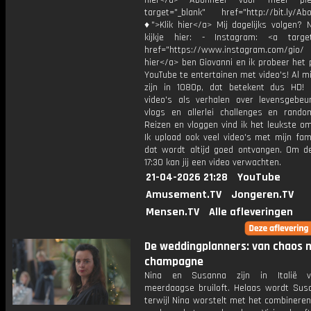
hier</a> Abonneer voor meer ple
target="_blank" href="http://bit.ly/Ab
♦">Klik hier</a> Mij dagelijks volgen?
kijkje hier: - Instagram: <a target
href="https://www.instagram.com/gio/
hier</a> ben Giovanni en ik probeer het 
YouTube te entertainen met video's! Al mi
zijn in 1080p, dat betekent dus HD! 
video's als verhalen over levensgebeur
vlogs en allerlei challenges en rando
Reizen en vloggen vind ik het leukste o
Ik upload ook veel video's met mijn fam
dat wordt altijd goed ontvangen. Om 
17:30 kan jij een video verwachten.
21-04-2026 21:28
YouTube
Amusement.TV
Jongeren.TV
Mensen.TV
Alle afleveringen
De weddingplanners: van chaos 
champagne
Nina en Susanna zijn in Italië 
meerdaagse bruiloft. Helaas wordt Susa
terwijl Nina worstelt met het combinere