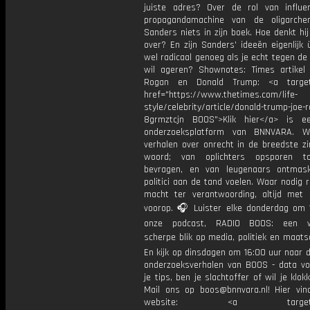
juiste adres? Over de rol van influe
propagandamachine van de oligarchen
Sanders niets in zijn boek. Hoe denkt hi
over? En zijn Sanders' ideeën eigenlijk
wel radicaal genoeg als je echt tegen de 
wil ageren? Shownotes: Times artikel
Rogan en Donald Trump: <a target=
href="https://www.thetimes.com/life-
style/celebrity/article/donald-trump-joe-
8grmztcjn BOOS">Klik hier</a> is e
onderzoeksplatform van BNNVARA. W
verhalen over onrecht in de breedste zi
woord; van oplichters opsporen t
bevragen, en van leugenaars ontmas
politici aan de tand voelen. Waar nodig 
macht ter verantwoording, altijd met 
voorop. 🎧 Luister elke donderdag om 
onze podcast, RADIO BOOS: een we
scherpe blik op media, politiek en maatsch
En kijk op dinsdagen om 16:00 uur naar 
onderzoeksverhalen van BOOS - data vo
je tips, ben je slachtoffer of wil je klok
Mail ons op boos@bnnvara.nl! Hier vin
website: <a target="_