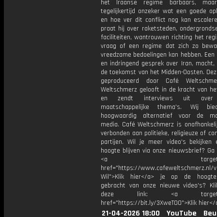
het Iraanse regime barbaars, maa
tegelijkertijd onzeker wat een goede op
en hoe ver dit conflict nog kan escaler
praat hij over raketsteden, ondergrondse
faciliteiten, wantrouwen richting het re
vraag of een regime dat zich zo bewa
vreedzame bedoelingen kan hebben. Een
en indringend gesprek over Iran, macht,
de toekomst van het Midden-Oosten. Deze
geproduceerd door Café Weltschme
Weltschmerz gelooft in de kracht van he
en zendt interviews uit over 
maatschappelijke thema's. Wij bi
hoogwaardig alternatief voor de ma
media. Café Weltschmerz is onafhankelij
verbonden aan politieke, religieuze of c
partijen. Wil je meer video's bekijken
hoogte blijven via onze nieuwsbrief? Ga
<a target="_bl
href="https://www.cafeweltschmerz.nl/v
Wil">Klik hier</a> je op de hoogt
gebracht van onze nieuwe video's? Kl
deze link: <a target="_
href="https://bit.ly/3XweTO0">Klik hier</
21-04-2026 18:00
YouTube
Beu