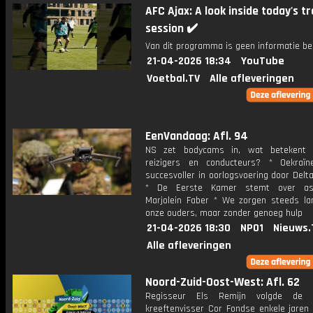
AFC Ajax: A look inside today's tr
session ✔️
Van dit programma is geen informatie be
21-04-2026 18:34
YouTube
Voetbal.TV
Alle afleveringen
EenVandaag: Afl. 94
NS zet bodycams in, wat betekent 
reizigers en conducteurs? * Oekraï
succesvoller in oorlogsvoering door Del
* De Eerste Kamer stemt over asi
Marjolein Faber * We zorgen steeds la
onze ouders, maar zonder genoeg hulp
21-04-2026 18:30
NPO1
Nieuws.
Alle afleveringen
Noord-Zuid-Oost-West: Afl. 62
Regisseur Els Remijn volgde de 
kreeftenvisser Cor Fondse enkele jaren