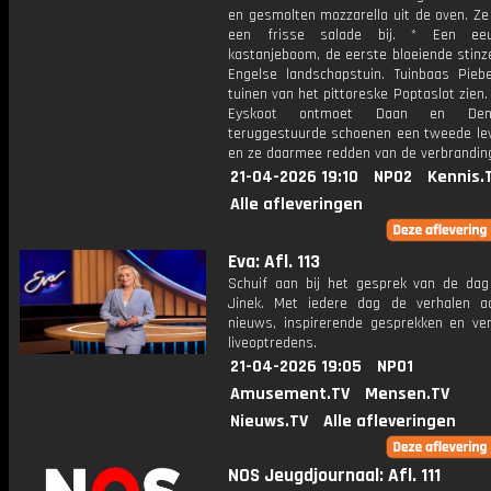
en gesmolten mozzarella uit de oven. Ze
een frisse salade bij. * Een ee
kastanjeboom, de eerste bloeiende stinz
Engelse landschapstuin. Tuinbaas Pieb
tuinen van het pittoreske Poptaslot zien.
Eyskoot ontmoet Daan en Den
teruggestuurde schoenen een tweede le
en ze daarmee redden van de verbrandin
21-04-2026 19:10
NPO2
Kennis.
Alle afleveringen
Eva: Afl. 113
Schuif aan bij het gesprek van de da
Jinek. Met iedere dag de verhalen a
nieuws, inspirerende gesprekken en ve
liveoptredens.
21-04-2026 19:05
NPO1
Amusement.TV
Mensen.TV
Nieuws.TV
Alle afleveringen
NOS Jeugdjournaal: Afl. 111