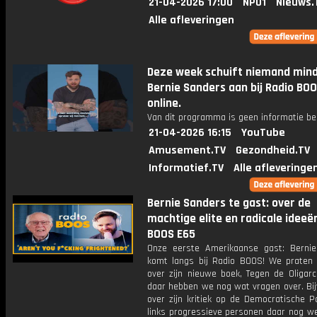
21-04-2026 17:00
NPO1
Nieuws.
Alle afleveringen
Deze week schuift niemand min
Bernie Sanders aan bij Radio BOO
online.
Van dit programma is geen informatie be
21-04-2026 16:15
YouTube
Amusement.TV
Gezondheid.TV
Informatief.TV
Alle afleveringe
Bernie Sanders te gast: over de
machtige elite en radicale ideeën
BOOS E65
Onze eerste Amerikaanse gast: Berni
komt langs bij Radio BOOS! We prate
over zijn nieuwe boek, Tegen de Oligarc
daar hebben we nog wat vragen over. Bij
over zijn kritiek op de Democratische Par
links progressieve personen daar nog we