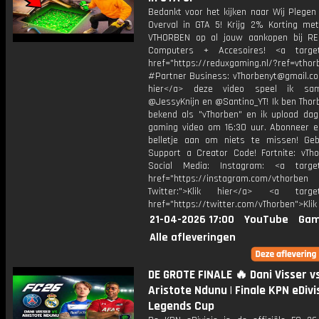
Bedankt voor het kijken naar Wij Plegen
Overval in GTA 5! Krijg 2% Korting me
VTHORBEN op al jouw aankopen bij R
Computers + Accesoires! <a target=
href="https://reduxgaming.nl/?ref=vthor
#Partner Business: vThorbenyt@gmail.com
hier</a> deze video speel ik s
@JessyKnijn en @Santino_YT! Ik ben Thor
bekend als "vThorben" en ik upload dage
gaming video om 16:30 uur. Abonneer e
belletje aan om niets te missen! Geb
Support a Creator Code! Fortnite: vTho
Social Media: Instagram: <a target
href="https://instagram.com/vthorben
Twitter:">Klik hier</a> <a target=
href="https://twitter.com/vThorben">Klik
21-04-2026 17:00
YouTube
Gam
Alle afleveringen
DE GROTE FINALE 🔥 Dani Visser v
Aristote Ndunu | Finale KPN eDivi
Legends Cup