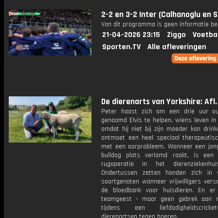
2-2 en 3-2 Inter (Calhanoglu en S
Van dit programma is geen informatie be
21-04-2026 23:15
Ziggo
Voetba
Sporten.TV
Alle afleveringen
De dierenarts van Yorkshire: Afl.
Peter haast zich om een drie uur o
genaamd Elvis te helpen, wiens leven in
omdat hij niet bij zijn moeder kan drink
ontmoet een heel speciaal therapeutis
met een oorprobleem. Wanneer een jon
bulldog plots verlamd raakt, is een
rugoperatie in het dierenziekenhui
Ondertussen zetten honden zich in 
soortgenoten wanneer vrijwilligers versc
de bloedbank voor huisdieren. En er
teamgeest - maar geen gebrek aan riv
tijdens een liefdadigheidscricketw
dierenartsen tegen boeren.