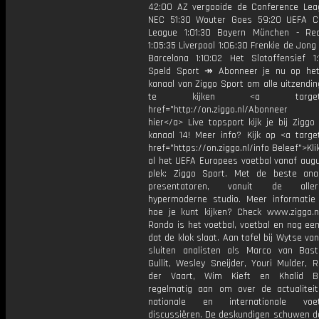
42:00 AZ vergooide de Conference Lea
NEC 51:30 Wouter Goes 59:20 UEFA C
League 1:01:30 Bayern München - Re
1:05:35 Liverpool 1:06:30 Frenkie de Jong 
Barcelona 1:10:02 Het Slotoffensief 1
Speld Sport ↠ Abonneer je nu op he
kanaal van Ziggo Sport om alle uitzendi
te kijken <a target="_
href="http://on.ziggo.nl/Abonneer
hier</a> Live topsport kijk je bij Ziggo
kanaal 14! Meer info? Kijk op <a target
href="https://on.ziggo.nl/info Beleef">Kli
al het UEFA Europees voetbal vanaf augu
plek: Ziggo Sport. Met de beste ana
presentatoren, vanuit de allern
hypermoderne studio. Meer informati
hoe je kunt kijken? Check www.ziggo.nl
Rondo is het voetbal, voetbal en nog ee
dat de klok slaat. Aan tafel bij Wytse va
sluiten analisten als Marco van Bas
Gullit, Wesley Sneijder, Youri Mulder, 
der Vaart, Wim Kieft en Khalid Bo
regelmatig aan om over de actualitei
nationale en internationale vo
discussiëren. De deskundigen schuwen d