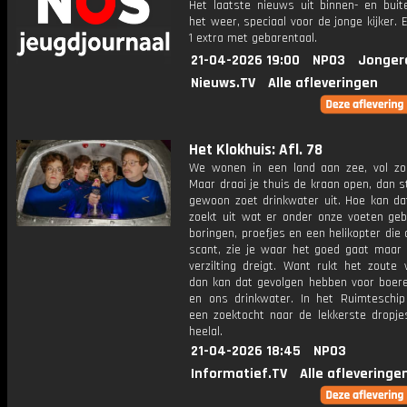
Het laatste nieuws uit binnen- en buit
het weer, speciaal voor de jonge kijker.
1 extra met gebarentaal.
21-04-2026 19:00
NPO3
Jonger
Nieuws.TV
Alle afleveringen
Het Klokhuis: Afl. 78
We wonen in een land aan zee, vol zo
Maar draai je thuis de kraan open, dan 
gewoon zoet drinkwater uit. Hoe kan da
zoekt uit wat er onder onze voeten geb
boringen, proefjes en een helikopter di
scant, zie je waar het goed gaat maar
verzilting dreigt. Want rukt het zoute 
dan kan dat gevolgen hebben voor boere
en ons drinkwater. In het Ruimteschip
een zoektocht naar de lekkerste dropje
heelal.
21-04-2026 18:45
NPO3
Informatief.TV
Alle afleveringe