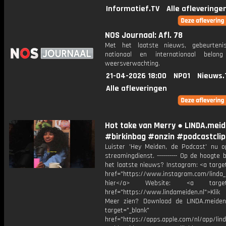
Informatief.TV
Alle afleveringe
NOS Journaal: Afl. 78
Met het laatste nieuws, gebeurteni
nationaal en internationaal bela
weersverwachting.
21-04-2026 18:00
NPO1
Nieuws.
Alle afleveringen
Hot take van Merry ● LINDA.mei
#birkinbag #onzin #podcastclip
Luister 'Hey Meiden, de Podcast' nu o
streamingdienst. ---------- Op de hoogte b
het laatste nieuws? Instagram: <a targe
href="https://www.instagram.com/linda_
hier</a> Website: <a target="
href="https://www.lindameiden.nl">Klik
Meer zien? Download de LINDA.meide
target="_blank"
href="https://apps.apple.com/nl/app/lind