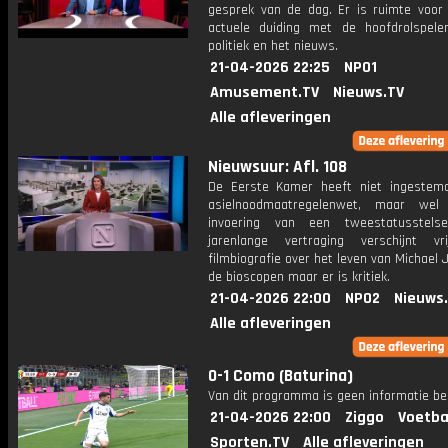
gesprek van de dag. Er is ruimte voor
actuele duiding met de hoofdrolspele
politiek en het nieuws.
21-04-2026 22:25
NPO1
Amusement.TV
Nieuws.TV
Alle afleveringen
Nieuwsuur: Afl. 108
De Eerste Kamer heeft niet ingeste
asielnoodmaatregelenwet, maar we
invoering van een tweestatusstels
jarenlange vertraging verschijnt v
filmbiografie over het leven van Michael 
de bioscopen maar er is kritiek.
21-04-2026 22:00
NPO2
Nieuws
Alle afleveringen
0-1 Como (Baturina)
Van dit programma is geen informatie be
21-04-2026 22:00
Ziggo
Voetba
Sporten.TV
Alle afleveringen