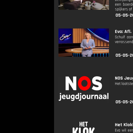
een boerde
spijkers of
05-05-2
Eva: Afl.
Schuif aan
verrassend
05-05-2
NOS Jeug
Het laatste
05-05-2
Het Klok
Eva wil ee