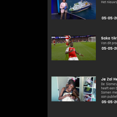
Het nieuws
05-05-2
Saka tik
Van dit pr
05-05-2
Je Zal H
De Siamese
heeft een b
Samen met 
aan publie
05-05-2