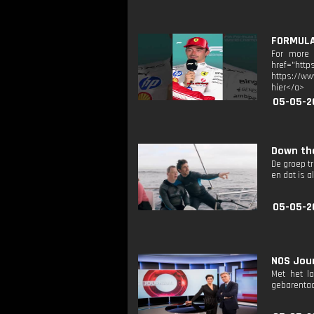
FORMULA 
For more F
href="htt
https://ww
hier</a>
05-05-2
Down the
De groep t
en dat is 
05-05-2
NOS Jour
Met het l
gebarentaa