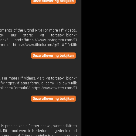
ments of the Grand Prix! For more F1® videos,
er</a> our store: <a target="_blank"
ank" href="https://www.instagram.com/F1
rmula1 https://www.tiktok.com/@f1 #F1">Klik
. For more F1® videos, visit: <a target="_blank"
="https://f1store.formula1.com/ Follow">Klik
ok.com/Formula1/ https://www.twitter.com/F1
is precies zoals Esther het wil, want stilzitten
d. Dit brood werd in Nederland uitgedeeld rond
t gemarineerd. * Annemarieke is dolgelukkig op