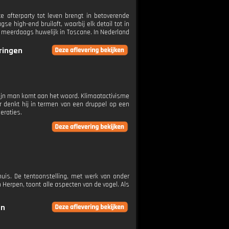
e afterparty tot leven brengt in betoverende
 high-end bruiloft, waarbij elk detail tot in
uxe meerdaags huwelijk in Toscane. In Nederland
eringen
zijn man komt aan het woord. Klimaatactivisme
r denkt hij in termen van een druppel op een
eraties.
huis. De tentoonstelling, met werk van onder
 Herpen, toont alle aspecten van de vogel. Als
en