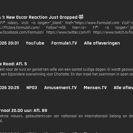
1: New Oscar Reaction Just Dropped 🤣
1® videos, visit: <a target="_blank" href="https://www.Formula1.com Visit">
ps://f1store.formula1.com/ Follow">Klik hier</a> F1®: <a target="_bl
w.facebook.com/Formula1/ https://www.twitter.com/F1 https://www.twitch.tv/fo
026 20:31
YouTube
Formule1.TV
Alle afleveringen
 Road: Afl. 5
rekt naar de kust en geniet ten volle van een aantal rustige dagen. Er wordt gez
al een bijzondere overwinning voor Charlotte. En dan moet het zwemmen in open z
026 20:25
NPO3
Amusement.TV
Mensen.TV
Alle afle
naal 20.00 uur: Afl. 89
aatste nieuws, gebeurtenissen van nationaal en internationaal belang en d
l.