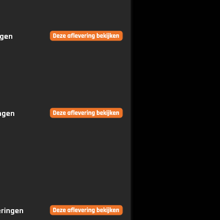
ngen
ingen
eringen