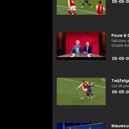
05-05-2
Pauw & D
Talkshow o
actuele dui
05-05-2
Twijfelg
Van dit pr
05-05-2
Nieuwsuu