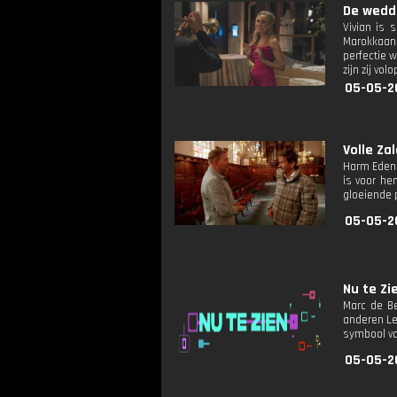
De wedd
Vivian is 
Marokkaans
perfectie w
zijn zij vo
05-05-2
Volle Zal
Harm Edens
is voor he
gloeiende 
05-05-2
Nu te Zie
Marc de Be
anderen Le
symbool van
05-05-2