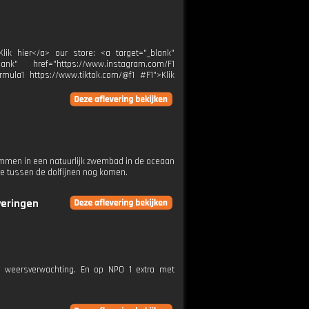
Klik hier</a> our store: <a target="_blank"
ank" href="https://www.instagram.com/F1
rmula1 https://www.tiktok.com/@f1 #F1">Klik
wommen in een natuurlijk zwembad in de oceaan
ee tussen de dolfijnen nog komen.
veringen
e weersverwachting. En op NPO 1 extra met