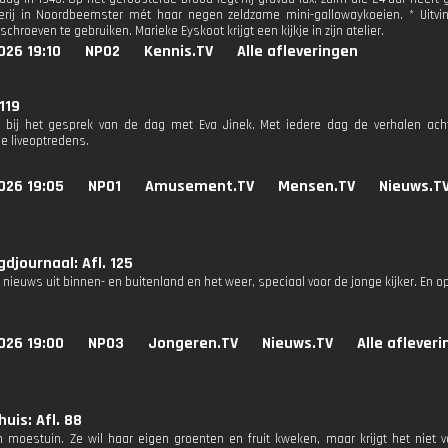
rij in Noordbeemster mét haar negen zeldzame mini-gallowaykoeien. * Uitvi
 schroeven te gebruiken. Marieke Eyskoot krijgt een kijkje in zijn atelier.
026 19:10
NPO2
Kennis.TV
Alle afleveringen
 119
 bij het gesprek van de dag met Eva Jinek. Met iedere dag de verhalen ach
e liveoptredens.
026 19:05
NPO1
Amusement.TV
Mensen.TV
Nieuws.T
djournaal: Afl. 125
 nieuws uit binnen- en buitenland en het weer, speciaal voor de jonge kijker. En o
026 19:00
NPO3
Jongeren.TV
Nieuws.TV
Alle aflever
huis: Afl. 88
n moestuin. Ze wil haar eigen groenten en fruit kweken, maar krijgt het niet voo