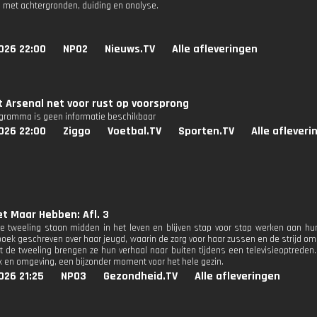
 met achtergronden, duiding en analyse.
026 22:00
NPO2
Nieuws.TV
Alle afleveringen
t Arsenal net voor rust op voorsprong
ogramma is geen informatie beschikbaar
026 22:00
Ziggo
Voetbal.TV
Sporten.TV
Alle afleveri
et Maar Hebben: Afl. 3
 tweeling staan midden in het leven en blijven stap voor stap werken aan hu
oek geschreven over haar jeugd, waarin de zorg voor haar zussen en de strijd om h
de tweeling brengen ze hun verhaal naar buiten tijdens een televisieoptreden.
k en omgeving, een bijzonder moment voor het hele gezin.
026 21:25
NPO3
Gezondheid.TV
Alle afleveringen