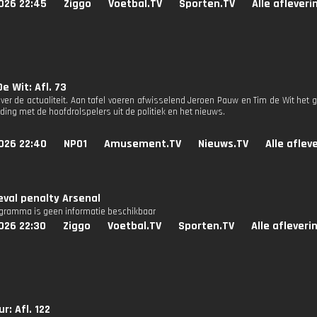
026 22:45
Ziggo
Voetbal.TV
Sporten.TV
Alle aflever
e Wit: Afl. 73
ver de actualiteit. Aan tafel voeren afwisselend Jeroen Pauw en Tim de Wit het g
ding met de hoofdrolspelers uit de politiek en het nieuws.
026 22:40
NPO1
Amusement.TV
Nieuws.TV
Alle aflev
eval penalty Arsenal
ogramma is geen informatie beschikbaar
026 22:30
Ziggo
Voetbal.TV
Sporten.TV
Alle afleveri
r: Afl. 122