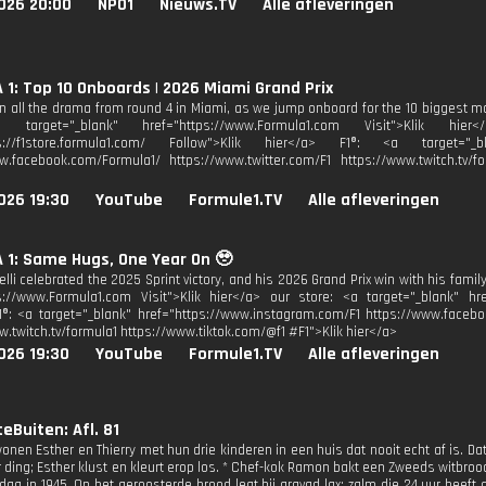
026 20:00
NPO1
Nieuws.TV
Alle afleveringen
1: Top 10 Onboards | 2026 Miami Grand Prix
n all the drama from round 4 in Miami, as we jump onboard for the 10 biggest mo
a target="_blank" href="https://www.Formula1.com Visit">Klik hi
ps://f1store.formula1.com/ Follow">Klik hier</a> F1®: <a target="_bl
w.facebook.com/Formula1/ https://www.twitter.com/F1 https://www.twitch.tv/fo
026 19:30
YouTube
Formule1.TV
Alle afleveringen
 1: Same Hugs, One Year On 🥹
lli celebrated the 2025 Sprint victory, and his 2026 Grand Prix win with his family
s://www.Formula1.com Visit">Klik hier</a> our store: <a target="_blank" href
1®: <a target="_blank" href="https://www.instagram.com/F1 https://www.facebo
w.twitch.tv/formula1 https://www.tiktok.com/@f1 #F1">Klik hier</a>
026 19:30
YouTube
Formule1.TV
Alle afleveringen
eBuiten: Afl. 81
wonen Esther en Thierry met hun drie kinderen in een huis dat nooit echt af is. Dat 
r ding; Esther klust en kleurt erop los. * Chef-kok Ramon bakt een Zweeds witbroo
sdag in 1945. Op het geroosterde brood legt hij gravad lax: zalm die 24 uur heef