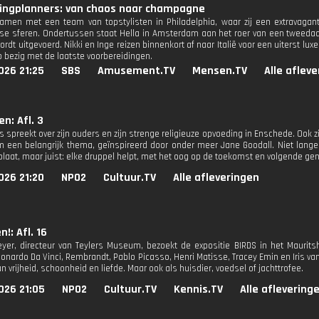
ingplanners: van chaos naar champagne
samen met een team van topstylisten in Philadelphia, waar zij een extravagant
e sferen. Ondertussen staat Hella in Amsterdam aan het roer van een tweedaagse
ordt uitgevoerd. Nikki en Inge reizen binnenkort af naar Italië voor een uiterst l
lop bezig met de laatste voorbereidingen.
026 21:25
SBS
Amusement.TV
Mensen.TV
Alle aflev
en: Afl. 3
 spreekt over zijn ouders en zijn strenge religieuze opvoeding in Enschede. Ook 
m een belangrijk thema, geïnspireerd door onder meer Jane Goodall. Niet lange
plaat, maar juist: elke druppel helpt, met het oog op de toekomst en volgende gen
026 21:20
NPO2
Cultuur.TV
Alle afleveringen
n!: Afl. 16
yer, directeur van Teylers Museum, bezoekt de expositie BIRDS in het Maurits
onardo Da Vinci, Rembrandt, Pablo Picasso, Henri Matisse, Tracey Emin en Iris van
 vrijheid, schoonheid en liefde. Maar ook als huisdier, voedsel of jachttrofee.
026 21:05
NPO2
Cultuur.TV
Kennis.TV
Alle aflevering