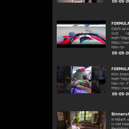
05-05-2
FORMULA 
Catch up o
visit: <
href="htt
https://ww
hier</a>
05-05-2
FORMULA
Kimi Antone
href="http
hier</a> F
https://ww
05-05-2
Binnenst
In Nijkerk 
is niet haa
Bevrijding