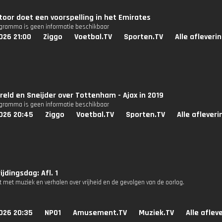
toor doet een voorspelling in het Emirates
ogramma is geen informatie beschikbaar
026 21:00
Ziggo
Voetbal.TV
Sporten.TV
Alle afleveri
reld en Sneijder over Tottenham - Ajax in 2019
ogramma is geen informatie beschikbaar
026 20:45
Ziggo
Voetbal.TV
Sporten.TV
Alle aflever
ijdingsdag: Afl. 1
t met muziek en verhalen over vrijheid en de gevolgen van de oorlog.
026 20:35
NPO1
Amusement.TV
Muziek.TV
Alle aflev