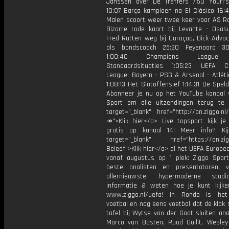
Janssen over De Treffers 7:50 Youri
10:07 Barça kampioen na El Clásico 16:4
Malen scoort weer twee keer voor AS R
Bizarre rode kaart bij Levante - Osas
Fred Rutten weg bij Curaçao, Dick Advoc
als bondscoach 25:20 Feyenoord 30
1:00:40 Champions League 1
Standaardsituaties 1:05:23 UEFA C
League: Bayern - PSG & Arsenal - Atléti
1:08:13 Het Slotoffensief 1:14:31 De Spe
Abonneer je nu op het YouTube kanaal 
Sport om alle uitzendingen terug te 
target="_blank" href="http://on.ziggo.n
↠">Klik hier</a> Live topsport kijk je 
gratis op kanaal 14! Meer info? Ki
target="_blank" href="https://on.zigg
Beleef">Klik hier</a> al het UEFA Europe
vanaf augustus op 1 plek: Ziggo Spor
beste analisten en presentatoren, 
allernieuwste, hypermoderne stud
informatie & weten hoe je kunt kijk
www.ziggo.nl/uefa! In Rondo is het
voetbal en nog eens voetbal dat de klok 
tafel bij Wytse van der Goot sluiten ana
Marco van Basten, Ruud Gullit, Wesley 