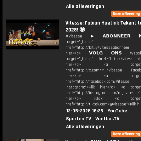
Alle afleveringen
Vitesse: Fabian Huetink Tekent t
2028! 🤩
#Vitesse ► 𝗔𝗕𝗢𝗡𝗡𝗘𝗘𝗥 
target="_blank"
href="http://bit.ly/vitesseabonnee
hier</a> 𝗩𝗢𝗟𝗚 𝗢𝗡𝗦 Webs
target="_blank" href="http://vitesse.nl
hier</a> <a target="_
href="http://x.com/MijnVitesse Facebo
hier</a> <a target="_
href="http://facebook.com/Vitesse
Instagram:">Klik hier</a> <a target
href="http://instagram.com/mijnvitesse">
hier</a> TikTok: <a target="
href="http://tiktok.com/@vitesse">Klik h
12-05-2026 16:26
YouTube
Sporten.TV
Voetbal.TV
Alle afleveringen