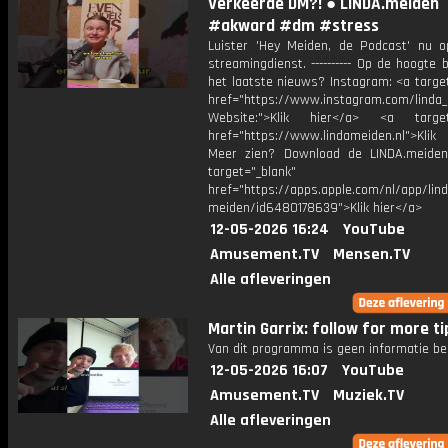
Verkeerde DM?! ● LINDA.meiden
#akward #dm #stress
Luister 'Hey Meiden, de Podcast' nu o
streamingdienst. ---------- Op de hoogte b
het laatste nieuws? Instagram: <a targe
href="https://www.instagram.com/linda
Website:">Klik hier</a> <a target=
href="https://www.lindameiden.nl">Klik
Meer zien? Download de LINDA.meide
target="_blank"
href="https://apps.apple.com/nl/app/lind
meiden/id6480178639">Klik hier</a>
12-05-2026 16:24
YouTube
Amusement.TV
Mensen.TV
Alle afleveringen
Martin Garrix: follow for more tip
Van dit programma is geen informatie be
12-05-2026 16:07
YouTube
Amusement.TV
Muziek.TV
Alle afleveringen