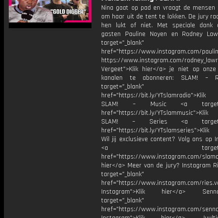
Nina gaat op pad en vraagt de mensen 
om haar uit de tent te lokken. De jury ra
hen lukt of niet. Met speciale dank
gasten Pauline Noyen en Rodney Law
target="_blank"
href="https://www.instagram.com/pauli
https://www.instagram.com/rodney_lawr
Vergeet">Klik hier</a> je niet op onze
kanalen te abonneren: SLAM! – 
target="_blank"
href="https://bit.ly/YTslamradio">Klik
SLAM! – Music <a target="_
href="https://bit.ly/YTslammusic">Klik
SLAM! – Series <a target="
href="https://bit.ly/YTslamseries">Klik
Wil jij exclusieve content? Volg ons op 
<a target="_bl
href="https://www.instagram.com/slamoff
hier</a> Meer van de jury? Instagram Ri
target="_blank"
href="https://www.instagram.com/ries.v
Instagram">Klik hier</a> Se
target="_blank"
href="https://www.instagram.com/senna