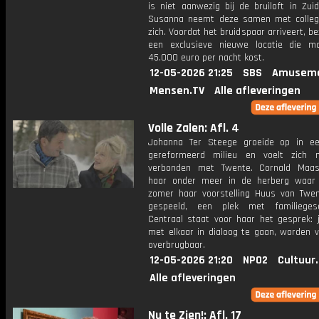
is niet aanwezig bij de bruiloft in Zuid-
Susanna neemt deze samen met colle
zich. Voordat het bruidspaar arriveert, be
een exclusieve nieuwe locatie die ma
45.000 euro per nacht kost.
12-05-2026 21:25
SBS
Amuseme
Mensen.TV
Alle afleveringen
Volle Zalen: Afl. 4
Johanna Ter Steege groeide op in e
gereformeerd milieu en voelt zich n
verbonden met Twente. Cornald Maas
haar onder meer in de herberg waar
zomer haar voorstelling Huus van Twe
gespeeld, een plek met familiegesc
Centraal staat voor haar het gesprek: j
met elkaar in dialoog te gaan, worden v
overbrugbaar.
12-05-2026 21:20
NPO2
Cultuur
Alle afleveringen
Nu te Zien!: Afl. 17