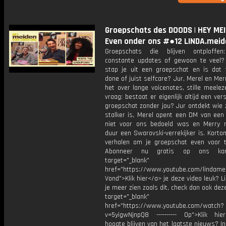
Groepschats des DOODS | HEY MEI
Even onder ons #●12 LINDA.meid
Groepschats die blijven ontploffen
constante updates of gewoon te veel
stap je uit een groepschat en is dat t
done of juist selfcare? Jur, Merel en Me
het over lange voicenotes, stille meele
vraag: bestaat er eigenlijk altijd een ver
groepschat zonder jou? Jur ontdekt wie z
stalker is, Merel opent een DM van een 
niet voor ons bedoeld was en Merry 
duur een Swarovski-verrekijker is. Kort
verhalen om je groepschat even voor 
Abonneer nu gratis op ons kan
target="_blank"
href="https://www.youtube.com/lindame
Vond">Klik hier</a> je deze video leuk? Li
je meer zien zoals dit, check dan ook dez
target="_blank"
href="https://www.youtube.com/watch?
v=5yigwNjnpQ8 ---------- Op">Klik hi
hoogte blijven van het laatste nieuws? I