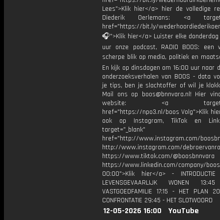
href="https://bit.ly/wederhoordirkoerle
Lees">Klik hier</a> hier de volledige r
Diederik Oerlemans: <a target=
href="https://bit.ly/wederhoordiederiko
🎧">Klik hier</a> Luister elke donderda
uur onze podcast, RADIO BOOS: een w
scherpe blik op media, politiek en maatsch
En kijk op dinsdagen om 16:00 uur naar 
onderzoeksverhalen van BOOS - data vo
je tips, ben je slachtoffer of wil je klok
Mail ons op boos@bnnvara.nl! Hier vin
website: <a target="_
href="https://npo3.nl/boos Volg">Klik hi
ook op Instagram, TikTok en Link
target="_blank"
href="http://www.instagram.com/boosb
http://www.instagram.com/debroervanr
https://www.tiktok.com/@boosbnnvara
https://www.linkedin.com/company/boos
00:00">Klik hier</a> - INTRODUCTIE
LEVENSGEVAARLIJK WONEN 13:
VASTGOEDFAMILIE 17:15 - HET PLAN 2
CONFRONTATIE 29:45 - HET SLOTWOORD
12-05-2026 16:00
YouTube