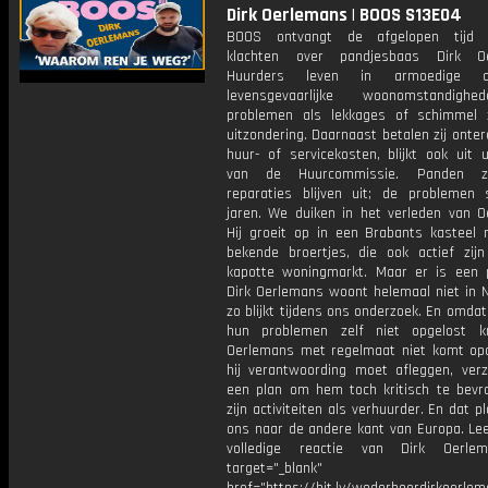
Dirk Oerlemans | BOOS S13E04
BOOS ontvangt de afgelopen tijd ti
klachten over pandjesbaas Dirk Oe
Huurders leven in armoedige o
levensgevaarlijke woonomstandigh
problemen als lekkages of schimmel 
uitzondering. Daarnaast betalen zij onte
huur- of servicekosten, blijkt ook uit 
van de Huurcommissie. Panden zi
reparaties blijven uit; de problemen 
jaren. We duiken in het verleden van O
Hij groeit op in een Brabants kasteel
bekende broertjes, die ook actief zij
kapotte woningmarkt. Maar er is een 
Dirk Oerlemans woont helemaal niet in N
zo blijkt tijdens ons onderzoek. En omda
hun problemen zelf niet opgelost k
Oerlemans met regelmaat niet komt op
hij verantwoording moet afleggen, ver
een plan om hem toch kritisch te bevr
zijn activiteiten als verhuurder. En dat p
ons naar de andere kant van Europa. Lee
volledige reactie van Dirk Oerle
target="_blank"