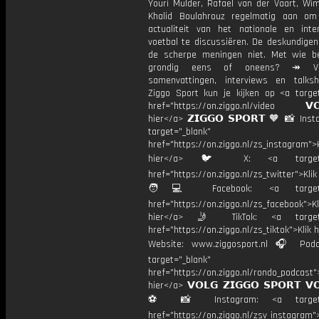
Youri Mulder, Rafael van der Vaart, Wim
Khalid Boulahrouz regelmatig aan o
actualiteit van het nationale en inter
voetbal te discussiëren. De deskundige
de scherpe meningen niet. Met wie be
grondig eens of oneens? ↠ Vo
samenvattingen, interviews en talk
Ziggo Sport kun je kijken op <a target
href="https://on.ziggo.nl/video 𝗩𝗢
hier</a> 𝗭𝗜𝗚𝗚𝗢 𝗦𝗣𝗢𝗥𝗧 🧡 📸 Ins
target="_blank"
href="https://on.ziggo.nl/zs_instagram">K
hier</a> 🐦 X: <a target="
href="https://on.ziggo.nl/zs_twitter">Kli
🧑💻 Facebook: <a target="
href="https://on.ziggo.nl/zs_facebook">Kl
hier</a> 🤳 TikTok: <a target=
href="https://on.ziggo.nl/zs_tiktok">Klik h
Website: www.ziggosport.nl 🎧 Podc
target="_blank"
href="https://on.ziggo.nl/rondo_podcast">
hier</a> 𝗩𝗢𝗟𝗚 𝗭𝗜𝗚𝗚𝗢 𝗦𝗣𝗢𝗥𝗧 𝗩
⚽️ 📸 Instagram: <a target="
href="https://on.ziggo.nl/zsv_instagram">