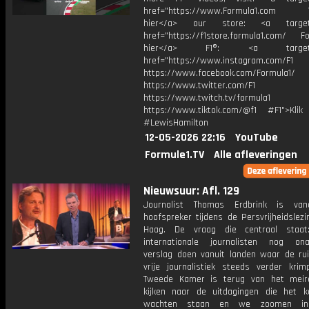
href="https://www.Formula1.com Vis
hier</a> our store: <a target=
href="https://f1store.formula1.com/ Fol
hier</a> F1®: <a target="_
href="https://www.instagram.com/F1
https://www.facebook.com/Formula1/
https://www.twitter.com/F1
https://www.twitch.tv/formula1
https://www.tiktok.com/@f1 #F1">Klik
#LewisHamilton
12-05-2026 22:16
YouTube
Formule1.TV
Alle afleveringen
Nieuwsuur: Afl. 129
Journalist Thomas Erdbrink is va
hoofspreker tijdens de Persvrijheidslez
Haag. De vraag die centraal staat
internationale journalisten nog onaf
verslag doen vanuit landen waar de ru
vrije journalistiek steeds verder kri
Tweede Kamer is terug van het meir
kijken naar de uitdagingen die het k
wachten staan en we zoomen i