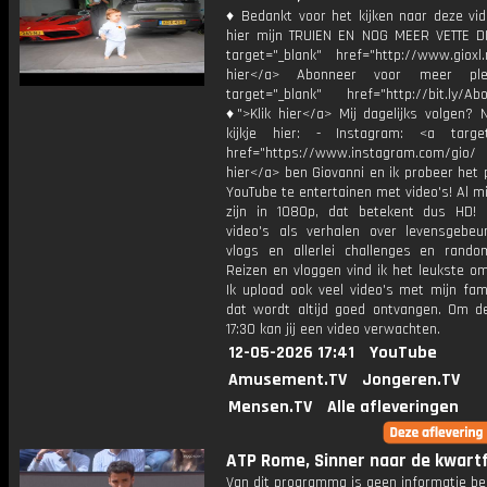
♦ Bedankt voor het kijken naar deze vid
hier mijn TRUIEN EN NOG MEER VETTE D
target="_blank" href="http://www.gioxl.
hier</a> Abonneer voor meer ple
target="_blank" href="http://bit.ly/Ab
♦">Klik hier</a> Mij dagelijks volgen?
kijkje hier: - Instagram: <a target
href="https://www.instagram.com/gio/
hier</a> ben Giovanni en ik probeer het 
YouTube te entertainen met video's! Al mi
zijn in 1080p, dat betekent dus HD! 
video's als verhalen over levensgebeur
vlogs en allerlei challenges en rando
Reizen en vloggen vind ik het leukste o
Ik upload ook veel video's met mijn fam
dat wordt altijd goed ontvangen. Om 
17:30 kan jij een video verwachten.
12-05-2026 17:41
YouTube
Amusement.TV
Jongeren.TV
Mensen.TV
Alle afleveringen
ATP Rome, Sinner naar de kwartf
Van dit programma is geen informatie be