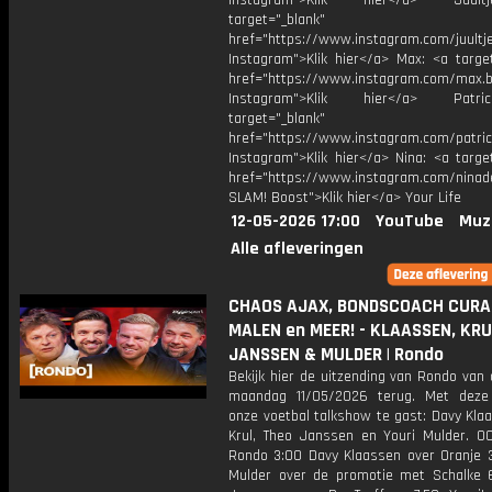
Instagram">Klik hier</a> Juul
target="_blank"
href="https://www.instagram.com/juultj
Instagram">Klik hier</a> Max: <a target
href="https://www.instagram.com/max.b
Instagram">Klik hier</a> Patr
target="_blank"
href="https://www.instagram.com/patri
Instagram">Klik hier</a> Nina: <a targe
href="https://www.instagram.com/ninad
SLAM! Boost">Klik hier</a> Your Life
12-05-2026 17:00
YouTube
Muz
Alle afleveringen
CHAOS AJAX, BONDSCOACH CURA
MALEN en MEER! - KLAASSEN, KRU
JANSSEN & MULDER | Rondo
Bekijk hier de uitzending van Rondo van
maandag 11/05/2026 terug. Met deze
onze voetbal talkshow te gast: Davy Kla
Krul, Theo Janssen en Youri Mulder. 00
Rondo 3:00 Davy Klaassen over Oranje 3
Mulder over de promotie met Schalke 