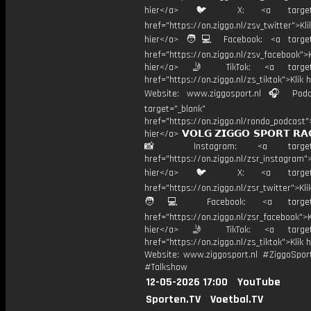
hier</a> 🐦 X: <a target="
href="https://on.ziggo.nl/zsv_twitter">Kli
hier</a> 🧑💻 Facebook: <a target=
href="https://on.ziggo.nl/zsv_facebook">K
hier</a> 🤳 TikTok: <a target=
href="https://on.ziggo.nl/zs_tiktok">Klik h
Website: www.ziggosport.nl 🎧 Podc
target="_blank"
href="https://on.ziggo.nl/rondo_podcast">
hier</a> 𝗩𝗢𝗟𝗚 𝗭𝗜𝗚𝗚𝗢 𝗦𝗣𝗢𝗥𝗧 𝗥𝗔
📸 Instagram: <a target="_
href="https://on.ziggo.nl/zsr_instagram">
hier</a> 🐦 X: <a target="
href="https://on.ziggo.nl/zsr_twitter">Kli
🧑💻 Facebook: <a target="
href="https://on.ziggo.nl/zsr_facebook">K
hier</a> 🤳 TikTok: <a target=
href="https://on.ziggo.nl/zs_tiktok">Klik h
Website: www.ziggosport.nl #ZiggoSpo
#Talkshow
12-05-2026 17:00
YouTube
Sporten.TV
Voetbal.TV