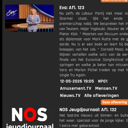
Eva: Afl. 123
Nu zelfs de Labour Partij niet meer ac
Starmer staat, lijkt het einde 
premierschap nabij. We bespreken het 
van Teutem, Hajar Yagkoubi, Wouter de W
Pieter Klok. * Maarten van Rossum onde
als diplomaat voor Mark Rutte met de g
aarde. Nu is er een boek en leert hij d
kneepjes van het vak. * Cornald Maas e
Wijnen vertellen welke acts van de eer
finale van het Eurovisie Songfestival i
springen en welke je beter kan missen
Vera en Marlon Pichel treden op met 
single Try Again.
12-05-2026 19:05
NPO1
Amusement.TV
Mensen.TV
Nieuws.TV
Alle afleveringen
NOS Jeugdjournaal: Afl. 132
Het laatste nieuws uit binnen- en buit
het weer, speciaal voor de jonge kijker.
1 extra met gebarentaal.