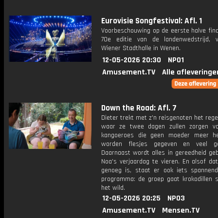
Eurovisie Songfestival: Afl. 1
Voorbeschouwing op de eerste halve fina
70e editie van de landenwedstrijd, 
Wiener Stadthalle in Wenen.
12-05-2026 20:30
NPO1
Amusement.TV
Alle afleveringe
Down the Road: Afl. 7
Dieter trekt met z'n reisgenoten het reg
waar ze twee dagen zullen zorgen vo
kangoeroes die geen moeder meer he
worden flesjes gegeven en veel gek
Daarnaast wordt alles in gereedheid ge
Noa's verjaardag te vieren. En alsof da
genoeg is, staat er ook iets spannen
programma: de groep gaat krokodillen s
het wild.
12-05-2026 20:25
NPO3
Amusement.TV
Mensen.TV