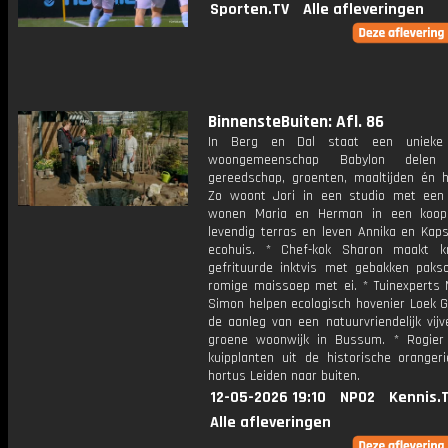
Sporten.TV
Alle afleveringen
BinnensteBuiten: Afl. 86
In Berg en Dal staat een unieke 
woongemeenschap Babylon delen
gereedschap, groenten, maaltijden én h
Zo woont Jori in een studio met een
wonen Maria en Herman in een koop
levendig terras en leven Annika en Kaps
ecohuis. * Chef-kok Sharon maakt k
gefrituurde inktvis met gebakken paks
romige maissoep met ei. * Tuinexperts
Simon helpen ecologisch hovenier Loek G
de aanleg van een natuurvriendelijk vijv
groene woonwijk in Bussum. * Rogier
kuipplanten uit de historische oranger
hortus Leiden naar buiten.
12-05-2026 19:10
NPO2
Kennis.
Alle afleveringen