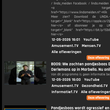
/ linda_meiden Facebook: / linda.meiden
<a target="_bl
href="https://www.lindameiden.nl">Klik
Meer zien? Download de LINDA.-
target="_blank" href="https://apple.co/2Ij
hier</a> of abonneer je op LI
target="_blank" href="https://bit.ly/1Sb
hier</a>
12-05-2026 16:01
YouTube
Amusement.TV
Mensen.TV
Alle afleveringen
BOOS: We zochten pandjesbaas D
Oerlemans op in Marbella. Nu onl
Van dit programma is geen informatie be
12-05-2026 16:00
YouTube
Amusement.TV
Gezondheid.TV
Informatief.TV
Alle afleveringe
Pandjesbaas wordt agressief en 