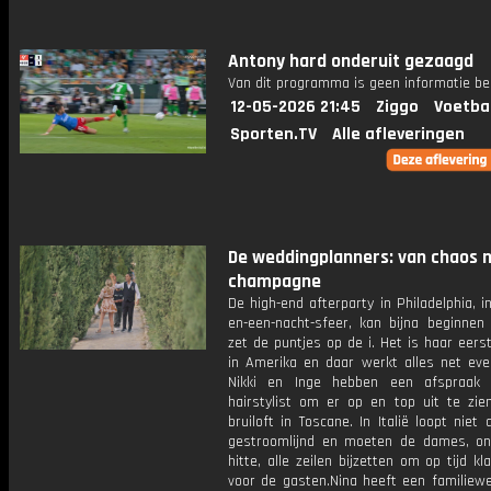
Antony hard onderuit gezaagd
Van dit programma is geen informatie be
12-05-2026 21:45
Ziggo
Voetba
Sporten.TV
Alle afleveringen
De weddingplanners: van chaos 
champagne
De high-end afterparty in Philadelphia, i
en-een-nacht-sfeer, kan bijna beginnen 
zet de puntjes op de i. Het is haar eerst
in Amerika en daar werkt alles net eve
Nikki en Inge hebben een afspraak
hairstylist om er op en top uit te zie
bruiloft in Toscane. In Italië loopt niet 
gestroomlijnd en moeten de dames, o
hitte, alle zeilen bijzetten om op tijd kla
voor de gasten.Nina heeft een familiew