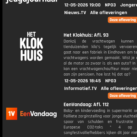
12-05-2026 19:00
NPO3
Jonger
Nieuws.TV
Alle afleveringen
Het Klokhuis: Afl. 93
Dankzij de vrachtwagen kunnen
tienduizenden kilo's tegelijk vervoere
gaat naar een fabriek in Eindhoven om t
vrachtwagens worden gemaakt. Wist je d
al de motor zo zwaar is als een auto? In
kan een vrachtwagenchauffeur maar ni
aan zijn pensioen, hoe lost hij dat op?
12-05-2026 18:45
NPO3
Informatief.TV
Alle afleveringe
EenVandaag: Afl. 112
Baby- en kindervoeding in supermarkt o
Failliete zorginstelling voor jonge vluchte
spoor van schulden en frustratie 
Europese CO2-taks * 4 op
songfestivalliefhebbers kijken dit jaar nie