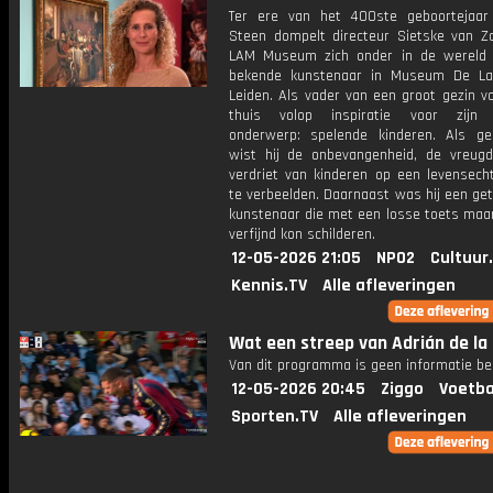
Ter ere van het 400ste geboortejaa
Steen dompelt directeur Sietske van Z
LAM Museum zich onder in de wereld
bekende kunstenaar in Museum De La
Leiden. Als vader van een groot gezin v
thuis volop inspiratie voor zijn f
onderwerp: spelende kinderen. Als g
wist hij de onbevangenheid, de vreug
verdriet van kinderen op een levensech
te verbeelden. Daarnaast was hij een ge
kunstenaar die met een losse toets maar
verfijnd kon schilderen.
12-05-2026 21:05
NPO2
Cultuur
Kennis.TV
Alle afleveringen
Wat een streep van Adrián de la
Van dit programma is geen informatie be
12-05-2026 20:45
Ziggo
Voetba
Sporten.TV
Alle afleveringen