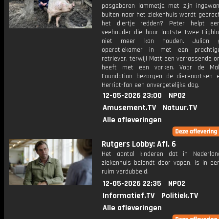
pasgeboren lammetje met zijn ingewa
buiten naar het ziekenhuis wordt gebrach
het diertje redden? Peter helpt ee
veehouder die haar laatste twee Highla
niet meer kan houden. Julian 
operatiekamer in met een prachtig
retriever, terwijl Matt een verrassende 
heeft met een varken. Voor de Mak
Foundation bezorgen de dierenartsen 
Herriot-fan een onvergetelijke dag.
12-05-2026 23:00
NPO2
Amusement.TV
Natuur.TV
Alle afleveringen
Rutgers Lobby: Afl. 6
Het aantal kinderen dat in Nederla
ziekenhuis belandt door vapen, is in een
ruim verdubbeld.
12-05-2026 22:35
NPO2
Informatief.TV
Politiek.TV
Alle afleveringen