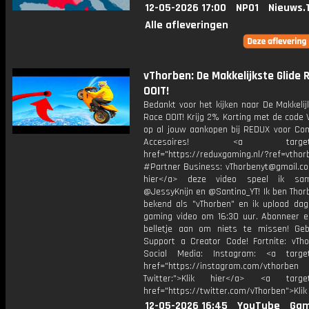
12-05-2026 17:00
NPO1
Nieuws.
Alle afleveringen
vThorben: De Makkelijkste Glide 
OOIT!
Bedankt voor het kijken naar De Makkelij
Race OOIT! Krijg 2% Korting met de code
op al jouw aankopen bij REDUX voor Co
Accesoires! <a target="_
href="https://reduxgaming.nl/?ref=vthor
#Partner Business: vThorbenyt@gmail.com
hier</a> deze video speel ik s
@JessyKnijn en @Santino_YT! Ik ben Thor
bekend als "vThorben" en ik upload dage
gaming video om 16:30 uur. Abonneer e
belletje aan om niets te missen! Geb
Support a Creator Code! Fortnite: vTho
Social Media: Instagram: <a target
href="https://instagram.com/vthorben
Twitter:">Klik hier</a> <a target=
href="https://twitter.com/vThorben">Klik
12-05-2026 16:45
YouTube
Gam