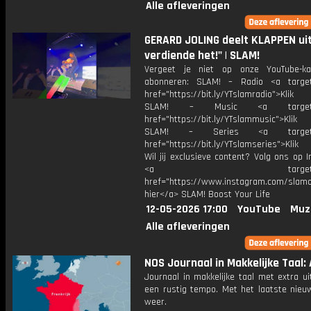
Alle afleveringen
GERARD JOLING deelt KLAPPEN uit:
verdiende het!" | SLAM!
Vergeet je niet op onze YouTube-ka
abonneren: SLAM! – Radio <a target
href="https://bit.ly/YTslamradio">Klik
SLAM! – Music <a target="_
href="https://bit.ly/YTslammusic">Klik
SLAM! – Series <a target="
href="https://bit.ly/YTslamseries">Klik
Wil jij exclusieve content? Volg ons op 
<a target="_bl
href="https://www.instagram.com/slamoff
hier</a> SLAM! Boost Your Life
12-05-2026 17:00
YouTube
Muz
Alle afleveringen
NOS Journaal in Makkelijke Taal: 
Journaal in makkelijke taal met extra ui
een rustig tempo. Met het laatste nieu
weer.