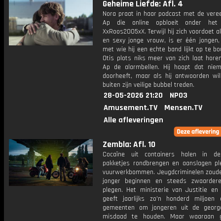
Geheime Liefde: Afl. 4
Nora praat in haar podcast met de ver
Ap die online opbloeit onder het 
XxRoos2005xX. Terwijl hij zich voordoet a
en sexy jonge vrouw, is er één jongen, 
met wie hij een echte band lijkt op te b
Otis plots niks meer van zich laat hore
Ap de alarmbellen. Hij hoopt dat ni
doorheeft, maar als hij antwoorden wil
buiten zijn veilige bubbel treden.
28-05-2026 21:20
NPO3
Amusement.TV
Mensen.TV
Alle afleveringen
Zembla: Afl. 10
Cocaïne uit containers halen in de
pakketjes rondbrengen en aanslagen p
vuurwerkbommen. Jeugdcriminelen zoud
jonger beginnen en steeds zwaardere
plegen. Het ministerie van Justitie en 
geeft jaarlijks zo'n honderd miljoen
gemeenten om jongeren uit de georg
misdaad te houden. Maar waaraan 