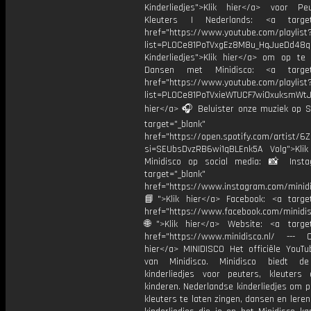
Kinderliedjes">Klik hier</a> voor P
Kleuters | Nederlands: <a target=
href="https://www.youtube.com/playlist
list=PL0Ce81PoTVxgEz8M8u_HqJueDd48
Kinderliedjes">Klik hier</a> om op te
Dansen met Minidisco: <a target=
href="https://www.youtube.com/playlist
list=PL0Ce81PoTVxieWTUCF7wiOxuksmWtJp
hier</a> 🎧 Beluister onze muziek op Sp
target="_blank"
href="https://open.spotify.com/artist/
si=SEUbsDvzRB6wi1qBLEnk5A Volg">Klik
Minidisco op social media: 📸 Inst
target="_blank"
href="https://www.instagram.com/minidis
📘">Klik hier</a> Facebook: <a target
href="https://www.facebook.com/minidi
🌐">Klik hier</a> Website: <a target
href="https://www.minidisco.nl/ --- O
hier</a> MINIDISCO Het officiële YouTu
van Minidisco. Minidisco biedt de
kinderliedjes voor peuters, kleuters
kinderen. Nederlandse kinderliedjes om 
kleuters te laten zingen, dansen en lere