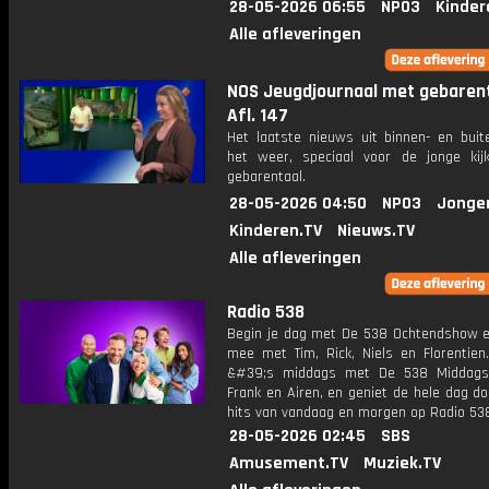
28-05-2026 06:55
NPO3
Kinder
Alle afleveringen
NOS Jeugdjournaal met gebarent
Afl. 147
Het laatste nieuws uit binnen- en buit
het weer, speciaal voor de jonge kij
gebarentaal.
28-05-2026 04:50
NPO3
Jonge
Kinderen.TV
Nieuws.TV
Alle afleveringen
Radio 538
Begin je dag met De 538 Ochtendshow en 
mee met Tim, Rick, Niels en Florentien
&#39;s middags met De 538 Middag
Frank en Airen, en geniet de hele dag d
hits van vandaag en morgen op Radio 53
28-05-2026 02:45
SBS
Amusement.TV
Muziek.TV