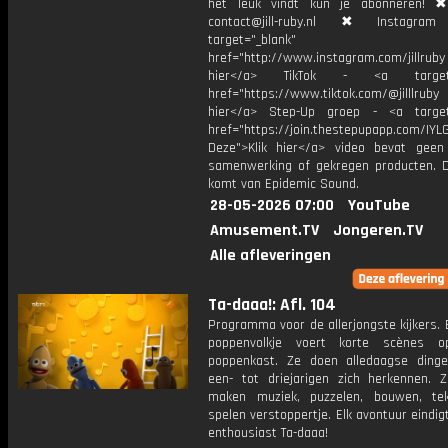
het leuk vindt kun je abonneren! ✖
contact@jill-ruby.nl ✖ Instagr
target="_blank"
href="http://www.instagram.com/jillrub
hier</a> TikTok - <a target="
href="https://www.tiktok.com/@jilllrub
hier</a> Step-Up groep - <a target
href="https://join.thestepupapp.com/IYL
Deze">Klik hier</a> video bevat geen
samenwerking of gekregen producten. 
komt van Epidemic Sound.
28-05-2026 07:00
YouTube
Amusement.TV
Jongeren.TV
Alle afleveringen
Ta-daaa!: Afl. 104
Programma voor de allerjongste kijkers. E
poppenvolkje voert korte scènes 
poppenkast. Ze doen alledaagse ding
een- tot driejarigen zich herkennen. Z
maken muziek, puzzelen, bouwen, te
spelen verstoppertje. Elk avontuur eindi
enthousiast Ta-daaa!