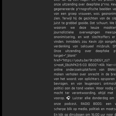
onze uitzending over deepfake p*rno. Kevi
gegenereerde p*rnografische beelden ve
van een groep vrouwen, was geanonim
zien. Terwijl hij de gezichten van de sl
juist te grabbel gooide. Dat schuurt. We 
waarom we deze keuze maakten
journalistieke overwegingen meesp
anonimisering, en wat slachtoffers er
vinden. Inmiddels zou Kevin zijn aange
verdenking van seksueel misbruik. S
Onze uitzending over deepfake p
target="_blank"
href="https://youtu.be/9tsDIE6Y_zU?
si=eaK_0bUhPKZr5-CO BOOS">Klik hier</
online onderzoeksplatform van BNNV
maken verhalen over onrecht in de bre
van het woord; van oplichters opsporen 
bevragen, en van leugenaars ontmas
politici aan de tand voelen. Waar nodig 
macht ter verantwoording, altijd met 
voorop. 🎧 Luister elke donderdag om 
onze podcast, RADIO BOOS: een we
scherpe blik op media, politiek en maatsch
En kijk op dinsdagen om 16:00 uur naar 