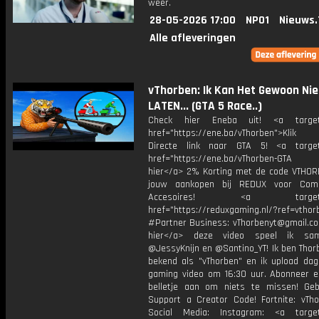
weer.
28-05-2026 17:00
NPO1
Nieuws.
Alle afleveringen
vThorben: Ik Kan Het Gewoon Nie
LATEN... (GTA 5 Race..)
Check hier Eneba uit! <a target=
href="https://ene.ba/vThorben">Klik
Directe link naar GTA 5! <a target
href="https://ene.ba/vThorben-GTA Kr
hier</a> 2% Korting met de code VTHOR
jouw aankopen bij REDUX voor Com
Accesoires! <a target="_
href="https://reduxgaming.nl/?ref=vthor
#Partner Business: vThorbenyt@gmail.com
hier</a> deze video speel ik s
@JessyKnijn en @Santino_YT! Ik ben Thor
bekend als "vThorben" en ik upload dage
gaming video om 16:30 uur. Abonneer e
belletje aan om niets te missen! Geb
Support a Creator Code! Fortnite: vTho
Social Media: Instagram: <a target