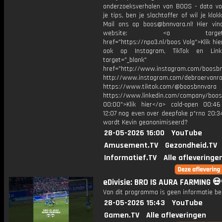
onderzoeksverhalen van BOOS - data vo
je tips, ben je slachtoffer of wil je klok
Mail ons op boos@bnnvara.nl! Hier vin
website: <a target="_
href="https://npo3.nl/boos Volg">Klik hi
ook op Instagram, TikTok en Link
target="_blank"
href="http://www.instagram.com/boosb
http://www.instagram.com/debroervanr
https://www.tiktok.com/@boosbnnvara
https://www.linkedin.com/company/boos
00:00">Klik hier</a> cold-open 00:46
12:07 nog even over deepfake p*rno 20:
wordt Kevin geanonimiseerd?
28-05-2026 16:00
YouTube
Amusement.TV
Gezondheid.TV
Informatief.TV
Alle afleveringe
eDivisie: BRO IS AURA FARMING 💀
Van dit programma is geen informatie be
28-05-2026 15:43
YouTube
Gamen.TV
Alle afleveringen