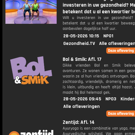
investeren in uw gezondheid? 
betekent dat u al een kwartier b
Wilt u investeren in uw gezondheid
betekent dat u al een kwartier beweeg
aanbevolen dagelijkse half uur.
28-05-2026 10:15
NPO1
Gezondheid.TV
Alle afleveringe
Bol & Smik: Afl. 17
Dikke vrienden Bol en Smik belev
avonturen. Ze wonen samen in een gezell
waarin ze al hun vriendjes ontvangen. Bol
zachtaardig, vriendelijk, dromerig en ne
is klein, uitbundig en heeft altijd haast.
maakt hij Bol helemaal gek.
28-05-2026 09:45
NPO3
Kinder
Alle afleveringen
Zentijd: Afl. 14
Ayuryoga is een combinatie van yoga, me
Ayurvedische wijsheid. We gaan erm