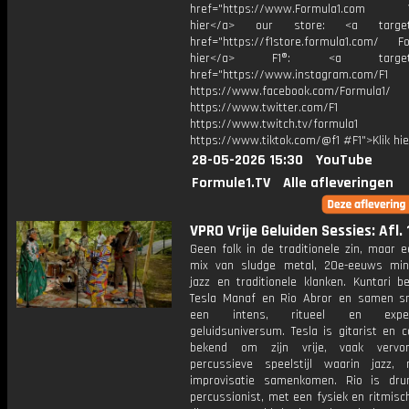
href="https://www.Formula1.com Vis
hier</a> our store: <a target=
href="https://f1store.formula1.com/ Fol
hier</a> F1®: <a target="_
href="https://www.instagram.com/F1
https://www.facebook.com/Formula1/
https://www.twitter.com/F1
https://www.twitch.tv/formula1
https://www.tiktok.com/@f1 #F1">Klik hi
28-05-2026 15:30
YouTube
Formule1.TV
Alle afleveringen
VPRO Vrije Geluiden Sessies: Afl. 
Geen folk in de traditionele zin, maar 
mix van sludge metal, 20e-eeuws min
jazz en traditionele klanken. Kuntari b
Tesla Manaf en Rio Abror en samen 
een intens, ritueel en experi
geluidsuniversum. Tesla is gitarist en 
bekend om zijn vrije, vaak verv
percussieve speelstijl waarin jazz,
improvisatie samenkomen. Rio is dr
percussionist, met een fysiek en ritmisc