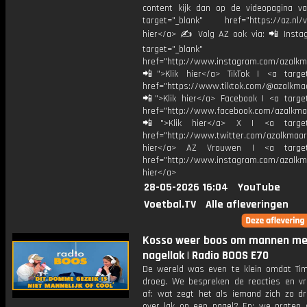
content kijk dan op de videopagina v
target="_blank" href="https://az.nl/vi
hier</a> ✍ Volg AZ ook via: 📲 Insta
target="_blank"
href="http://www.instagram.com/azalkm
📲">Klik hier</a> TikTok | <a target
href="https://www.tiktok.com/@azalkma
📲">Klik hier</a> Facebook | <a target
href="http://www.facebook.com/azalkma
📲">Klik hier</a> X | <a target=
href="http://www.twitter.com/azalkmaar
hier</a> AZ Vrouwen | <a target=
href="http://www.instagram.com/azalkma
hier</a>
28-05-2026 16:04
YouTube
Voetbal.TV
Alle afleveringen
Kosso weer boos om mannen me
nagellak | Radio BOOS E70
De wereld was even te klein omdat Tim
droeg. We bespreken de reacties en v
af: wat zegt het als iemand zich zo d
over lak op een nagel? En: we praten 