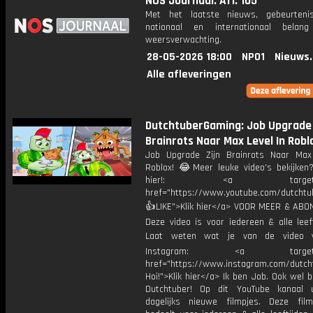
NOS Journaal: Afl. 105
Met het laatste nieuws, gebeurteni
nationaal en internationaal bela
weersverwachting.
28-05-2026 18:00
NPO1
Nieuws
Alle afleveringen
DutchtuberGaming: Job Upgrade 
Brainrots Naar Max Level In Robl
Job Upgrade Zijn Brainrots Naar Max
Roblox! 😂Meer leuke video's bekijken
hier!: <a target="_b
href="https://www.youtube.com/dutcht
👍LIKE">Klik hier</a> VOOR MEER & ABO
Deze video is voor iedereen & alle leef
Laat weten wat je van de video v
Instagram: <a target="_
href="https://www.instagram.com/dutch
Hoi!">Klik hier</a> Ik ben Job. Ook wel 
Dutchtuber! Op dit YouTube kanaal 
dagelijks nieuwe filmpjes. Deze film