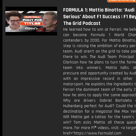
FORMULA 1: Mattia Binotto: ‘Audi
Serious’ About F1 Success | F1 B
The Grid Podcast
He learned how to win at Ferrari. He bel
can become Formula 1 World Cham
contenders by 2030. For Mattia Binotto,
step is raising the ambition of every per
team. Audi aren’t on the grid to take par
there to win. The Audi Team Principal 
Clarkson how he plans to turn the form
team into winners. Mattia talks a
pressure and opportunity created by Aud
with an impressive record in other
motorsport. He explains the ingredients
Ferrari the dominant team of the early 
how he aims to apply the same approach
Why are drivers Gabriel Bortoleto 
Hulkenberg perfect for Audi? Could the 
destination for a megastar like Max Ve
Will Mattia get a tattoo for the team’s 
win? Tom asks Mattia all these ques
more. For more F1® videos, visit: <a targe
href="https://www.Formula1.com Vis