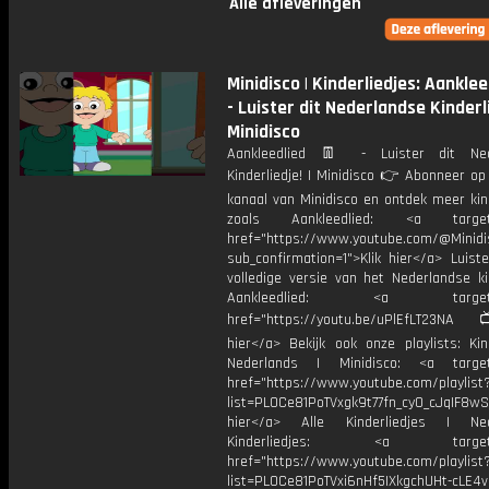
Alle afleveringen
Minidisco | Kinderliedjes: Aanklee
- Luister dit Nederlandse Kinderli
Minidisco
Aankleedlied 👖 - Luister dit Ned
Kinderliedje! | Minidisco 👉 Abonneer op
kanaal van Minidisco en ontdek meer kin
zoals Aankleedlied: <a target=
href="https://www.youtube.com/@Minidis
sub_confirmation=1">Klik hier</a> Luist
volledige versie van het Nederlandse ki
Aankleedlied: <a target="_
href="https://youtu.be/uPlEfLT23NA
hier</a> Bekijk ook onze playlists: Kin
Nederlands | Minidisco: <a target=
href="https://www.youtube.com/playlist
list=PL0Ce81PoTVxgk9t77fn_cy0_cJqIF8wS
hier</a> Alle Kinderliedjes | Ned
Kinderliedjes: <a target="
href="https://www.youtube.com/playlist
list=PL0Ce81PoTVxi6nHf5IXkgchUHt-cLE4