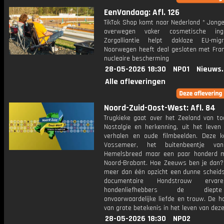
EenVandaag: Afl. 126
TikTok Shop komt naar Nederland * Jong
overwegen vaker cosmetische in
Zorgalliantie helpt dakloze EU-mig
Noorwegen heeft deal gesloten met Frank
nucleaire bescherming
28-05-2026 18:30
NPO1
Nieuws
Alle afleveringen
Noord-Zuid-Oost-West: Afl. 84
Trugkieke gaat over het Zeeland van to
Nostalgie en herkenning, uit het leven
verhalen en oude filmbeelden. Deze k
Vossemeer, het buitenbeentje van
Hemelsbreed maar een paar honderd 
Noord-Brabant. Hoe Zeeuws ben je dan? 
meer dan één opzicht een dunne scheidsl
documentaire Hondstrouw ervar
hondenliefhebbers de diep
onvoorwaardelijke liefde en trouw. De h
van grote betekenis in het leven van dez
28-05-2026 18:30
NPO2