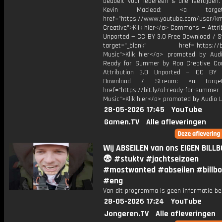
bedoelt voor iedereen & alle leeftijden
Kevin Macleod: <a target="
href="https://www.youtube.com/user/k
Creative">Klik hier</a> Commons — Attri
Unported — CC BY 3.0 Free Download / S
target="_blank" href="https://bit.
Music">Klik hier</a> promoted by Audi
Ready for Summer by Roa Creative C
Attribution 3.0 Unported — CC BY 
Download / Stream: <a target="
href="https://bit.ly/al-ready-for-summer
Music">Klik hier</a> promoted by Audio L
28-05-2026 17:45
YouTube
Gamen.TV
Alle afleveringen
Wij ABSEILEN van ons EIGEN BILL
😨 #stuktv #jachtseizoen
#mostwanted #abseilen #billb
#eng
Van dit programma is geen informatie be
28-05-2026 17:24
YouTube
Jongeren.TV
Alle afleveringen