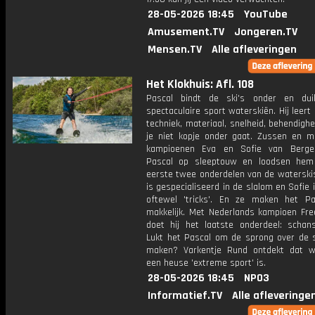
28-05-2026 18:45
YouTube
Amusement.TV
Jongeren.TV
Mensen.TV
Alle afleveringen
Het Klokhuis: Afl. 108
Pascal bindt de ski's onder en dui
spectaculaire sport waterskiën. Hij leert 
techniek, materiaal, snelheid, behendigh
je niet kopje onder gaat. Zussen en m
kampioenen Eva en Sofie van Berg
Pascal op sleeptouw en loodsen hem
eerste twee onderdelen van de waterskis
is gespecialiseerd in de slalom en Sofie i
oftewel 'tricks'. En ze maken het Pa
makkelijk. Met Nederlands kampioen Fre
doet hij het laatste onderdeel: schans
Lukt het Pascal om de sprong over de 
maken? Varkentje Rund ontdekt dat w
een heuse 'extreme sport' is.
28-05-2026 18:45
NPO3
Informatief.TV
Alle afleveringe