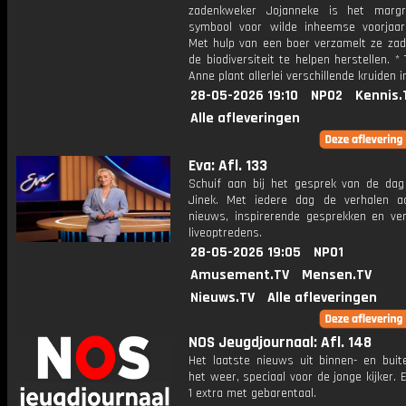
zadenkweker Jojanneke is het margr
symbool voor wilde inheemse voorjaars
Met hulp van een boer verzamelt ze za
de biodiversiteit te helpen herstellen. *
Anne plant allerlei verschillende kruiden i
28-05-2026 19:10
NPO2
Kennis.
Alle afleveringen
Eva: Afl. 133
Schuif aan bij het gesprek van de da
Jinek. Met iedere dag de verhalen a
nieuws, inspirerende gesprekken en ve
liveoptredens.
28-05-2026 19:05
NPO1
Amusement.TV
Mensen.TV
Nieuws.TV
Alle afleveringen
NOS Jeugdjournaal: Afl. 148
Het laatste nieuws uit binnen- en buit
het weer, speciaal voor de jonge kijker.
1 extra met gebarentaal.