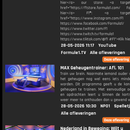
hier</a> our store: <a target=
href="https://f1store.formula1.com/ Fol
hier</a> F1®: <a target="_
href="https://www.instagram.com/F1
https://www.facebook.com/Formula1/
https://www.twitter.com/F1
https://www.twitch.tv/formula1
https://www.tiktok.com/@f1 #F1">Klik hi
28-05-2026 11:17
YouTube
Formule1.TV
Alle afleveringen
MAX Geheugentrainer: Afl. 101
Train uw brein. Naarmate iemand ouder w
het geheugen nog wel eens iets mind
worden. Dit programma geeft u de ka
geheugen te trainen. Met eenvoudige o
en opdrachten leert u binnen de kort
weer meer te onthouden dan u gewend 
28-05-2026 10:30
NPO1
Spellet
Alle afleveringen
Nederland in Beweging: Wilt u