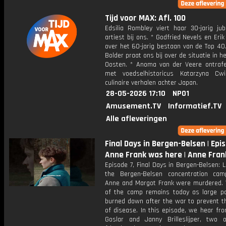
Tijd voor MAX: Afl. 100
Edsilia Rombley viert haar 30-jarig jub
artiest bij ons. * Godfried Nevels en Eri
over het 60-jarig bestaan van de Top 40.
Bolder praat ons bij over de situatie in h
Oosten. * Anoma van der Veere ontraf
met voedselhistoricus Katarzyna Cw
culinaire verhalen achter Japan.
28-05-2026 17:10
NPO1
Amusement.TV
Informatief.TV
Alle afleveringen
Final Days in Bergen-Belsen | Epis
Anne Frank was here | Anne Fra
Episode 7, Final Days in Bergen-Belsen: L
the Bergen-Belsen concentration ca
Anne and Margot Frank were murdered. Ve
of the camp remains today as large p
burned down after the war to prevent t
of disease. In this episode, we hear fr
Goslar and Janny Brilleslijper, two 