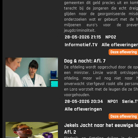
gemeenten dit geld precies uit en kom
terecht bij de jongeren die echt drei
glijden naar de georganiseerde mis
onderzoeken wat er gebeurt met de 
miljoenen euro's voor de preve
jeugdcriminaliteit.
28-05-2026 21:15
NPO2
Informatief.TV
Alle afleveringe
Dag & nacht: Afl. 7
De afdeling wordt opgeschud door de o
een minister. Linsie wordt ontslag
afdeling, maar wil nog niet naar h
onverwacht sterfgeval raakt alle person
en Lara worstelt met de leugen die ze Sh
voorgehouden.
28-05-2026 20:34
NPO1
Serie.T
Alle afleveringen
Jekels Jacht naar het eeuwige l
Afl. 2