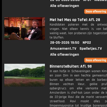
Alle afleveringen
Met het Mes op Tafel: Afl. 28
Kandidaten pokeren met de antwo
vragen. Niet alleen kennis is van be
weinig weet, kan proberen zijn tegensta
te bluffen.
28-05-2026 19:50
NPO2
Amusement.TV
Spelletjes.TV
Alle afleveringen
BinnensteBuiten: Afl. 98
In een hofje in Scheveningen wonen Kim
en zoon Dim in een hechte gemeensc
buren op elkaar letten en de barbec
Binnen vechten kleur, gekke prul
opbergtrucs om elke vierkante met
Amsterdam is chef-kok Leon onder de i
de 22-jarige Ravi die de markt verovert
streetfood. Ravi maakt alles z
limoenmayonaise tot kruidige bonenpast