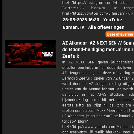
href="https://instagram.com/vthorben
Twitter:">Klik hier</a> <a target=
href="https://twitter.com/vThorben">Klik
28-05-2026 16:30
YouTube
Gamen.TV
Alle afleveringen
AZ Alkmaar: AZ NEXT GEN // Spel
de Maand-huldiging met Jérmair
Zeefuik
In AZ NEXT GEN geven jeugdspelers 
elftallen een kijkje in hun dagelijks leven
AZ Jeugdopleiding. In deze aflevering 
Jérmairo Zeefuik, speler van AZ Onder 12
werd door de AZ Jeugdopleiding uitger
Speler van de Maand februari en wordt
gehuldigd in het AFAS Stadion. Tij
bijzondere dag luncht hij met de speler
eerste elftal en krijgt hij de kans om 
stellen aan spitsen Mexx Meerdink en Tro
✅ Abonneer je op het YouTube-kanaal v
target="_blank"
href="http://www.youtube.com/subscript
add_user=aztv 💯">Klik hier</a> Voor e