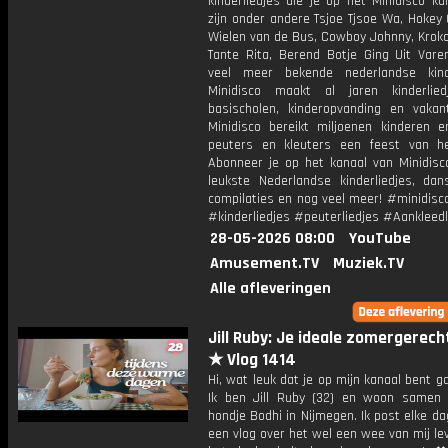
kinderliedjes die je op het Minidisco ka
zijn onder andere Tsjoe Tjsoe Wa, Hokey
Wielen van de Bus, Cowboy Johnny, Krokod
Tante Rita, Berend Botje Ging Uit Vare
veel meer bekende nederlandse kinde
Minidisco maakt al jaren kinderlie
basischolen, kinderopvanding en vakant
Minidisco bereikt miljoenen kinderen e
peuters en kleuters een feest van he
Abonneer je op het kanaal van Minidisc
leukste Nederlandse kinderliedjes, dans
compilaties en nog veel meer! #minidisc
#kinderliedjes #peuterliedjes #Aankleedl
28-05-2026 08:00
YouTube
Amusement.TV
Muziek.TV
Alle afleveringen
Jill Ruby: Je ideale zomergerec
★ Vlog 1414
Hi, wat leuk dat je op mijn kanaal bent ga
Ik ben Jill Ruby (32) en woon samen
hondje Bodhi in Nijmegen. Ik post elke d
een vlog over het wel een wee van mij lev