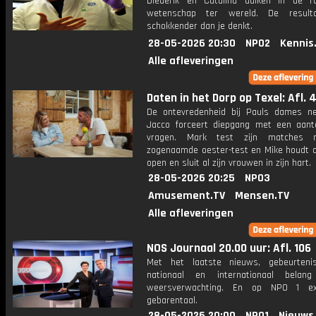
Diederik en Catalina duiken in de ra
wetenschap ter wereld. De resulta
schokkender dan je denkt.
28-05-2026 20:30
NPO2
Kennis
Alle afleveringen
Daten in het Dorp op Texel: Afl. 
De ontevredenheid bij Pauls dames n
Jacco forceert diepgang met een aanta
vragen. Mark test zijn matches
zogenaamde oester-test en Mike houdt al
open en sluit al zijn vrouwen in zijn hart.
28-05-2026 20:25
NPO3
Amusement.TV
Mensen.TV
Alle afleveringen
NOS Journaal 20.00 uur: Afl. 106
Met het laatste nieuws, gebeurteni
nationaal en internationaal bela
weersverwachting. En op NPO 1 e
gebarentaal.
28-05-2026 20:00
NPO1
Nieuws