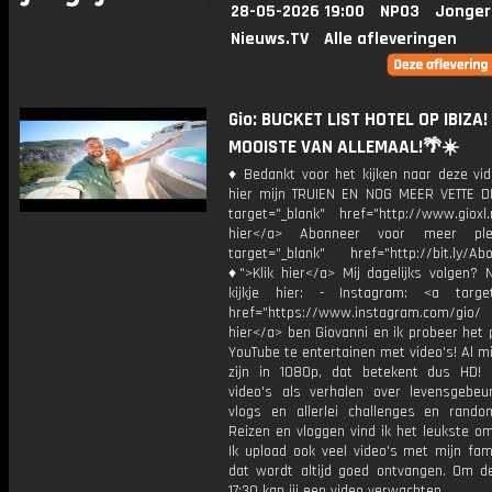
28-05-2026 19:00
NPO3
Jonger
Nieuws.TV
Alle afleveringen
Gio: BUCKET LIST HOTEL OP IBIZA!
MOOISTE VAN ALLEMAAL!🌴☀️
♦ Bedankt voor het kijken naar deze vid
hier mijn TRUIEN EN NOG MEER VETTE D
target="_blank" href="http://www.gioxl.
hier</a> Abonneer voor meer ple
target="_blank" href="http://bit.ly/Ab
♦">Klik hier</a> Mij dagelijks volgen?
kijkje hier: - Instagram: <a target
href="https://www.instagram.com/gio/
hier</a> ben Giovanni en ik probeer het 
YouTube te entertainen met video's! Al mi
zijn in 1080p, dat betekent dus HD! 
video's als verhalen over levensgebeur
vlogs en allerlei challenges en rando
Reizen en vloggen vind ik het leukste o
Ik upload ook veel video's met mijn fam
dat wordt altijd goed ontvangen. Om 
17:30 kan jij een video verwachten.