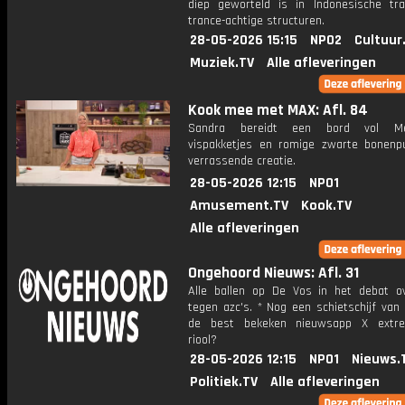
diep geworteld is in Indonesische tra
trance-achtige structuren.
28-05-2026 15:15
NPO2
Cultuur
Muziek.TV
Alle afleveringen
Kook mee met MAX: Afl. 84
Sandra bereidt een bord vol Me
vispakketjes en romige zwarte bonenp
verrassende creatie.
28-05-2026 12:15
NPO1
Amusement.TV
Kook.TV
Alle afleveringen
Ongehoord Nieuws: Afl. 31
Alle ballen op De Vos in het debat ov
tegen azc's. * Nog een schietschijf van l
de best bekeken nieuwsapp X extre
riool?
28-05-2026 12:15
NPO1
Nieuws.
Politiek.TV
Alle afleveringen