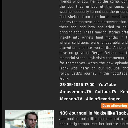
friends who saw her at the camp. Jann
the day they arrived at the camp, 
weather suddenly turned and the prisone
find shelter from the harsh conditions
shares the moment she discovered that
there too, and how she tried to he
bringing food. These moving stories off
insight into Anne's final months in 
where conditions were unbearable and
starvation and lice were rife. Anne a
have no grave at Bergen-Belsen, but t
memorial stone. Leyb visits the memorial
for themselves. Watch the new episode
Frank was here' on our YouTube cha
follow Leyb's journey in the footstep
Frank.
28-05-2026 17:00
YouTube
Amusement.TV
Cultuur.TV
Ken
Mensen.TV
Alle afleveringen
NOS Journaal in Makkelijke Taal: 
Journaal in makkelijke taal met extra ui
een rustig tempo. Met het laatste nieu