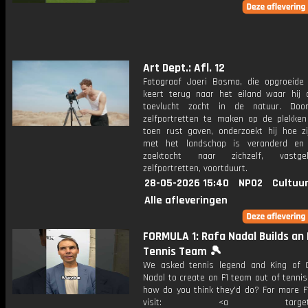
Art Dept.: Afl. 12
Fotograaf Joeri Bosma, die opgroeide 
keert terug naar het eiland waar hij 
toevlucht zocht in de natuur. Doo
zelfportretten te maken op de plekke
toen rust gaven, onderzoekt hij hoe zij
met het landschap is veranderd en 
zoektocht naar zichzelf, vastg
zelfportretten, voortduurt.
28-05-2026 15:40
NPO2
Cultuur
Alle afleveringen
FORMULA 1: Rafa Nadal Builds an 
Tennis Team 🎾
We asked tennis legend and King of 
Nadal to create an F1 team out of tennis 
how do you think they'd do? For more F1
visit: <a target="_b