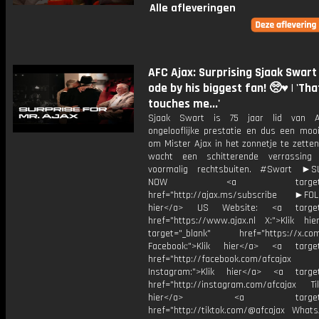
Alle afleveringen
AFC Ajax: Surprising Sjaak Swart
ode by his biggest fan! 🥺♥️ | 'Tha
touches me...'
Sjaak Swart is 75 jaar lid van A
ongelooflijke prestatie en dus een mo
om Mister Ajax in het zonnetje te zetten
wacht een schitterende verrassing
voormalig rechtsbuiten. #Swart ►S
NOW <a target="_b
href="http://ajax.ms/subscribe ►FOL
hier</a> US Website: <a target=
href="https://www.ajax.nl X:">Klik hi
target="_blank" href="https://x.co
Facebook:">Klik hier</a> <a target
href="http://facebook.com/afcajax
Instagram:">Klik hier</a> <a target
href="http://instagram.com/afcajax TikT
hier</a> <a target="_
href="http://tiktok.com/@afcajax WhatsA