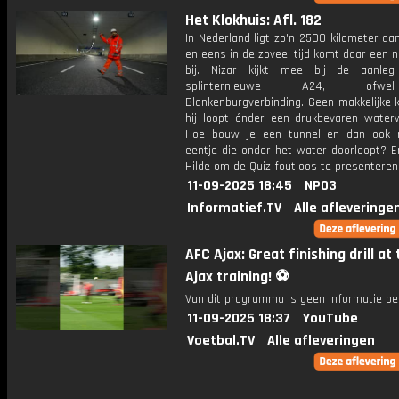
Het Klokhuis: Afl. 182
In Nederland ligt zo'n 2500 kilometer a
en eens in de zoveel tijd komt daar een 
bij. Nizar kijkt mee bij de aanle
splinternieuwe A24, of
Blankenburgverbinding. Geen makkelijke 
hij loopt ónder een drukbevaren water
Hoe bouw je een tunnel en dan ook 
eentje die onder het water doorloopt? E
Hilde om de Quiz foutloos te presenteren
11-09-2025 18:45
NPO3
Informatief.TV
Alle afleveringe
AFC Ajax: Great finishing drill at
Ajax training! ⚽️
Van dit programma is geen informatie be
11-09-2025 18:37
YouTube
Voetbal.TV
Alle afleveringen