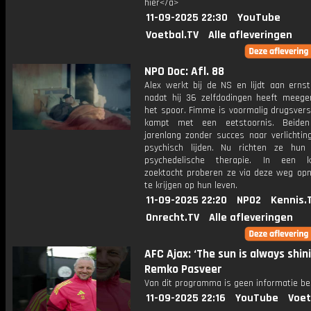
hier</a>
11-09-2025 22:30
YouTube
Voetbal.TV
Alle afleveringen
NPO Doc: Afl. 88
Alex werkt bij de NS en lijdt aan ernst
nadat hij 36 zelfdodingen heeft meeg
het spoor. Fimme is voormalig drugsvers
kampt met een eetstoornis. Beiden
jarenlang zonder succes naar verlichtin
psychisch lijden. Nu richten ze hu
psychedelische therapie. In een k
zoektocht proberen ze via deze weg opn
te krijgen op hun leven.
11-09-2025 22:20
NPO2
Kennis.
Onrecht.TV
Alle afleveringen
AFC Ajax: ‘The sun is always shini
Remko Pasveer
Van dit programma is geen informatie be
11-09-2025 22:16
YouTube
Voet