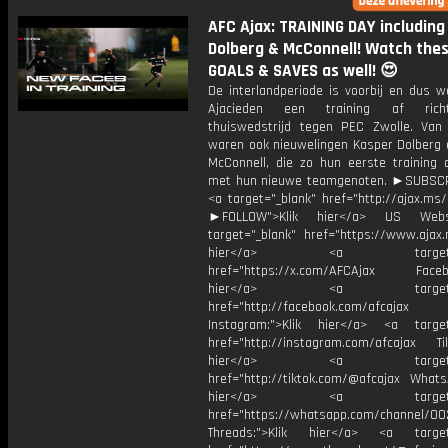
AFC Ajax: TRAINING DAY including
Dolberg & McConnell! Watch the
GOALS & SAVES as well! 😍
De interlandperiode is voorbij en dus w
Ajacieden een training af rich
thuiswedstrijd tegen PEC Zwolle. Van 
waren ook nieuwelingen Kasper Dolberg
McConnell, die zo hun eerste training 
met hun nieuwe teamgenoten. ►SUBSC
<a target="_blank" href="http://ajax.ms
►FOLLOW">Klik hier</a> US Webs
target="_blank" href="https://www.ajax.n
hier</a> <a target="_
href="https://x.com/AFCAjax Facebo
hier</a> <a target="_
href="http://facebook.com/afcajax
Instagram:">Klik hier</a> <a target
href="http://instagram.com/afcajax TikT
hier</a> <a target="_
href="http://tiktok.com/@afcajax WhatsA
hier</a> <a target="_
href="https://whatsapp.com/channel/
Threads:">Klik hier</a> <a target=