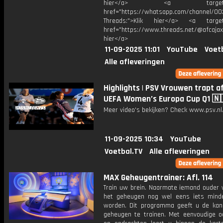
hier</a> <a target="_
href="https://whatsapp.com/channel/
Threads:">Klik hier</a> <a target=
href="https://www.threads.net/@afcajax
hier</a>
11-09-2025 11:01
YouTube
Voet
Alle afleveringen
Highlights | PSV Vrouwen trapt af
UEFA Women’s Europa Cup Q1 🇳
Meer video's bekijken? Check www.psv.nl/
11-09-2025 10:34
YouTube
Voetbal.TV
Alle afleveringen
MAX Geheugentrainer: Afl. 114
Train uw brein. Naarmate iemand ouder w
het geheugen nog wel eens iets mind
worden. Dit programma geeft u de ka
geheugen te trainen. Met eenvoudige o