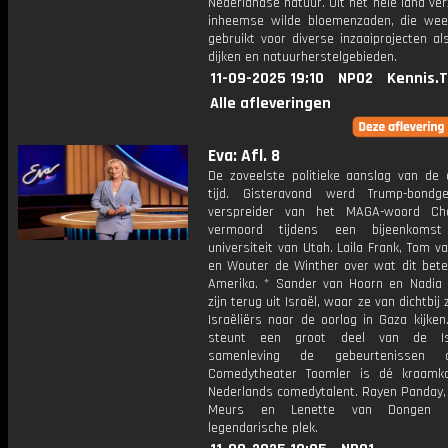
Nederlandse natuur. Uit het hele land ver
inheemse wilde bloemenzaden, die we
gebruikt voor diverse inzaaiprojecten a
dijken en natuurherstelgebieden.
11-09-2025 19:10
NPO2
Kennis.
Alle afleveringen
Eva: Afl. 8
De zoveelste politieke aanslag van de 
tijd. Gisteravond werd Trump-bondg
verspreider van het MAGA-woord Cha
vermoord tijdens een bijeenkom
universiteit van Utah. Laila Frank, Tom va
en Wouter de Winther over wat dit bete
Amerika. * Sander van Hoorn en Nadia
zijn terug uit Israël, waar ze van dichtbij
Israëliërs naar de oorlog in Gaza kijke
steunt een groot deel van de Isr
samenleving de gebeurtenissen 
Comedytheater Toomler is dé kraamk
Nederlands comedytalent. Rayen Panday,
Meurs en Lenette van Dongen 
legendarische plek.