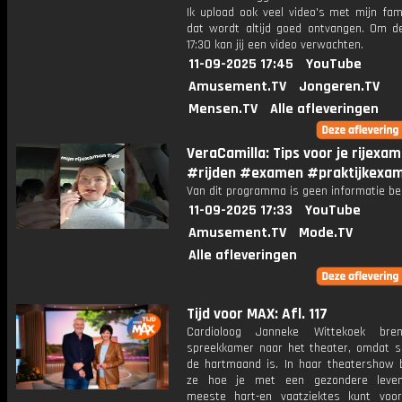
Ik upload ook veel video's met mijn fam
dat wordt altijd goed ontvangen. Om 
17:30 kan jij een video verwachten.
11-09-2025 17:45
YouTube
Amusement.TV
Jongeren.TV
Mensen.TV
Alle afleveringen
VeraCamilla: Tips voor je rijexa
#rijden #examen #praktijkexa
Van dit programma is geen informatie be
11-09-2025 17:33
YouTube
Amusement.TV
Mode.TV
Alle afleveringen
Tijd voor MAX: Afl. 117
Cardioloog Janneke Wittekoek bre
spreekkamer naar het theater, omdat 
de hartmaand is. In haar theatershow 
ze hoe je met een gezondere levens
meeste hart-en vaatziektes kunt voo