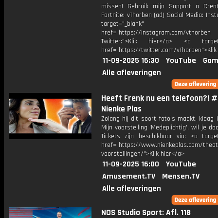
missen! Gebruik mijn Support a Crea
Fortnite: vThorben (ad) Social Media: Ins
target="_blank"
href="https://instagram.com/vthorben
Twitter:">Klik hier</a> <a target=
href="https://twitter.com/vThorben">Klik
11-09-2025 16:30
YouTube
Gam
Alle afleveringen
Heeft Frenk nu een telefoon?! #
Nienke Plas
Zolang hij dit soort foto’s maakt, klaag i
Mijn voorstelling 'Medeplichtig', wil je daa
Tickets zijn beschikbaar via: <a target
href="https://www.nienkeplas.com/theat
voorstellingen/">Klik hier</a>
11-09-2025 16:00
YouTube
Amusement.TV
Mensen.TV
Alle afleveringen
NOS Studio Sport: Afl. 118