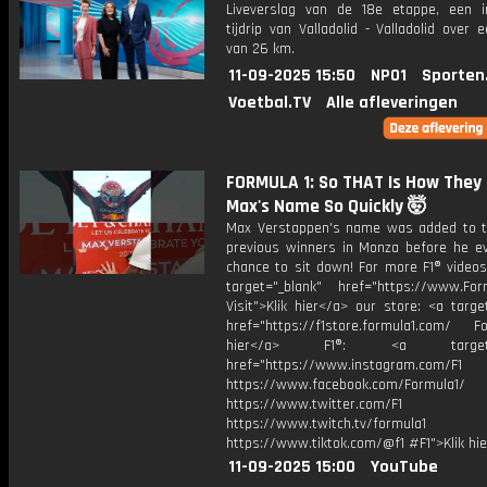
Liveverslag van de 18e etappe, een in
tijdrip van Valladolid - Valladolid over 
van 26 km.
11-09-2025 15:50
NPO1
Sporten
Voetbal.TV
Alle afleveringen
FORMULA 1: So THAT Is How They 
Max's Name So Quickly 🤯
Max Verstappen's name was added to th
previous winners in Monza before he e
chance to sit down! For more F1® videos,
target="_blank" href="https://www.For
Visit">Klik hier</a> our store: <a targe
href="https://f1store.formula1.com/ Fol
hier</a> F1®: <a target="_
href="https://www.instagram.com/F1
https://www.facebook.com/Formula1/
https://www.twitter.com/F1
https://www.twitch.tv/formula1
https://www.tiktok.com/@f1 #F1">Klik hi
11-09-2025 15:00
YouTube