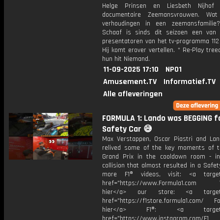
Helge Prinsen en Liesbeth Nijhof
documentaire Zeemansvrouwen. Wat
verhoudingen in een zeemansfamilie
Schaaf is sinds dit seizoen een van
presentatoren van het tv-programma 112
Hij komt erover vertellen. * Re-Play tre
hun hit Niemand.
11-09-2025 17:10
NPO1
Amusement.TV
Informatief.TV
Alle afleveringen
FORMULA 1: Lando was BEGGING f
Safety Car 😅
Max Verstappen, Oscar Piastri and Lan
relived some of the key moments of th
Grand Prix in the cooldown room - in
collision that almost resulted in a Safet
more F1® videos, visit: <a target=
href="https://www.Formula1.com Vis
hier</a> our store: <a target=
href="https://f1store.formula1.com/ Fol
hier</a> F1®: <a target="_
href="https://www.instagram.com/F1