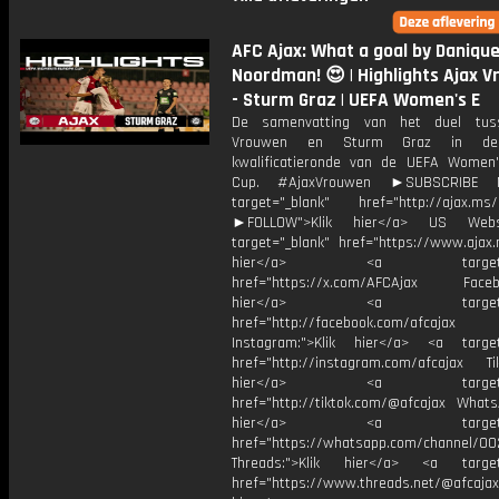
AFC Ajax: What a goal by Daniqu
Noordman! 😍 | Highlights Ajax 
- Sturm Graz | UEFA Women's E
De samenvatting van het duel tus
Vrouwen en Sturm Graz in de
kwalificatieronde van de UEFA Women
Cup. #AjaxVrouwen ►SUBSCRIBE
target="_blank" href="http://ajax.ms/
►FOLLOW">Klik hier</a> US Webs
target="_blank" href="https://www.ajax.n
hier</a> <a target="_
href="https://x.com/AFCAjax Facebo
hier</a> <a target="_
href="http://facebook.com/afcajax
Instagram:">Klik hier</a> <a target
href="http://instagram.com/afcajax TikT
hier</a> <a target="_
href="http://tiktok.com/@afcajax WhatsA
hier</a> <a target="_
href="https://whatsapp.com/channel/
Threads:">Klik hier</a> <a target=
href="https://www.threads.net/@afcajax