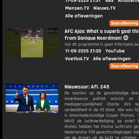
11-09-2025 21:37
SBS
Amuseme
Mensen.TV
Nieuws.TV
Alle afleveringen
AFC Ajax: What a superb goal this
from Danique Noordman! 😍
Van dit programma is geen informatie be
11-09-2025 21:30
YouTube
Voetbal.TV
Alle afleveringen
Nieuwsuur: Afl. 245
De reacties op de gewelddadige doo
Amerikaanse politiek activist en in
mediapersoonlijkheid Charlie Kirk 
verdeeldheid in de VS bloot. Wie was hi
is Amerikadeskundige Casper Thomas. *
NAVO de luchtverdediging op orde? 
drones hebben het Poolse luchtruim ge
Nederlandse F35-gevechtsvliegtuigen hi
om de drones uit de lucht te schieten,