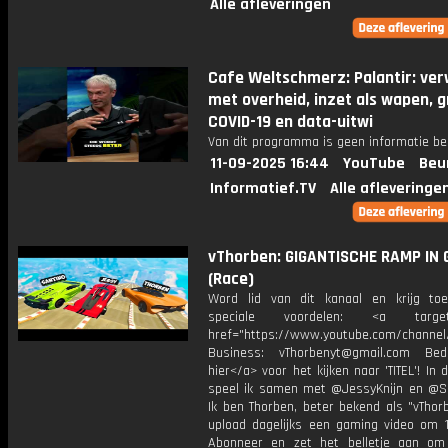
Alle afleveringen
Cafe Weltschmerz: Palantir: ve
met overheid, inzet als wapen, g
COVID-19 en data-uitwi
Van dit programma is geen informatie be
11-09-2025 16:44
YouTube
Beu
Informatief.TV
Alle afleveringe
vThorben: GIGANTISCHE RAMP IN 
(Race)
Word lid van dit kanaal en krijg to
speciale voordelen: <a target=
href="https://www.youtube.com/channel
Business: vThorbenyt@gmail.com Beda
hier</a> voor het kijken naar 'TITEL'! In 
speel ik samen met @JessyKnijn en @Sa
Ik ben Thorben, beter bekend als "vThor
upload dagelijks een gaming video om 1
Abonneer en zet het belletje aan om