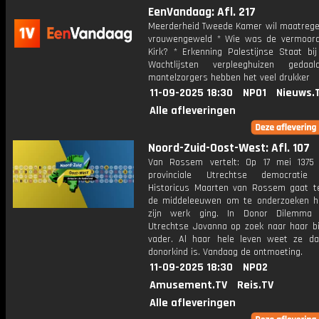
EenVandaag: Afl. 217
Meerderheid Tweede Kamer wil maatrege
vrouwengeweld * Wie was de vermoord
Kirk? * Erkenning Palestijnse Staat bij
Wachtlijsten verpleeghuizen gedaa
mantelzorgers hebben het veel drukker
11-09-2025 18:30
NPO1
Nieuws.
Alle afleveringen
Noord-Zuid-Oost-West: Afl. 107
Van Rossem vertelt: Op 17 mei 1375
provinciale Utrechtse democratie 
Historicus Maarten van Rossem gaat t
de middeleeuwen om te onderzoeken h
zijn werk ging. In Donor Dilemma
Utrechtse Jovanna op zoek naar haar bi
vader. Al haar hele leven weet ze d
donorkind is. Vandaag de ontmoeting.
11-09-2025 18:30
NPO2
Amusement.TV
Reis.TV
Alle afleveringen