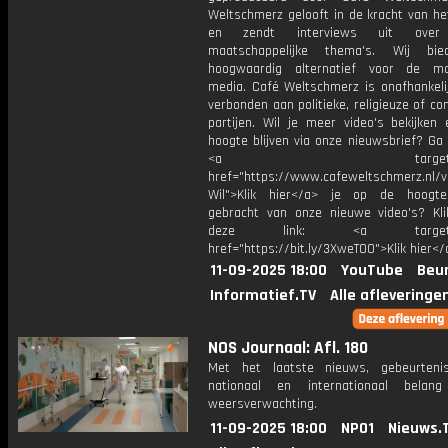
Weltschmerz gelooft in de kracht van he
en zendt interviews uit over 
maatschappelijke thema's. Wij bi
hoogwaardig alternatief voor de ma
media. Café Weltschmerz is onafhankelij
verbonden aan politieke, religieuze of c
partijen. Wil je meer video's bekijken
hoogte blijven via onze nieuwsbrief? Ga
<a target="_bl
href="https://www.cafeweltschmerz.nl/v
Wil">Klik hier</a> je op de hoogt
gebracht van onze nieuwe video's? Kl
deze link: <a target="_
href="https://bit.ly/3XweTO0">Klik hier</
11-09-2025 18:00
YouTube
Beur
Informatief.TV
Alle afleveringe
NOS Journaal: Afl. 180
Met het laatste nieuws, gebeurteni
nationaal en internationaal bela
weersverwachting.
11-09-2025 18:00
NPO1
Nieuws.