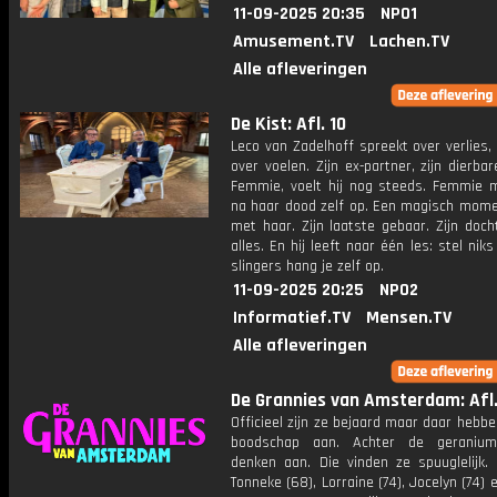
11-09-2025 20:35
NPO1
Amusement.TV
Lachen.TV
Alle afleveringen
De Kist: Afl. 10
Leco van Zadelhoff spreekt over verlies
over voelen. Zijn ex-partner, zijn dierbar
Femmie, voelt hij nog steeds. Femmie m
na haar dood zelf op. Een magisch momen
met haar. Zijn laatste gebaar. Zijn docht
alles. En hij leeft naar één les: stel niks
slingers hang je zelf op.
11-09-2025 20:25
NPO2
Informatief.TV
Mensen.TV
Alle afleveringen
De Grannies van Amsterdam: Afl.
Officieel zijn ze bejaard maar daar hebb
boodschap aan. Achter de geraniu
denken aan. Die vinden ze spuuglelijk. 
Tonneke (68), Lorraine (74), Jocelyn (74) 