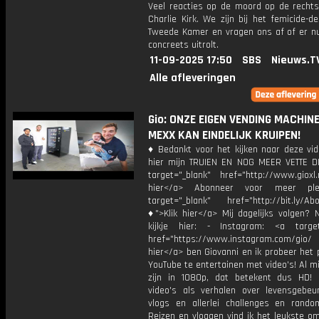
Veel reacties op de moord op de rechtse
Charlie Kirk. We zijn bij het femicide-d
Tweede Kamer en vragen ons af of er nu
concreets uitrolt.
11-09-2025 17:50
SBS
Nieuws.T
Alle afleveringen
Gio: ONZE EIGEN VENDING MACHIN
MEXX KAN EINDELIJK KRUIPEN!
♦ Bedankt voor het kijken naar deze vid
hier mijn TRUIEN EN NOG MEER VETTE D
target="_blank" href="http://www.gioxl.
hier</a> Abonneer voor meer ple
target="_blank" href="http://bit.ly/Ab
♦">Klik hier</a> Mij dagelijks volgen?
kijkje hier: - Instagram: <a target
href="https://www.instagram.com/gio/
hier</a> ben Giovanni en ik probeer het 
YouTube te entertainen met video's! Al mi
zijn in 1080p, dat betekent dus HD! 
video's als verhalen over levensgebeur
vlogs en allerlei challenges en rando
Reizen en vloggen vind ik het leukste o