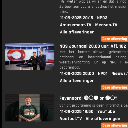
(79) weten wat ze willen en dat is nog 
Ze bewijzen dat vriendschap het medicij
alles.
11-09-2025 20:15
NPO3
Amusement.TV
Mensen.TV
Alle afleveringen
NOS Journaal 20.00 uur: Afl. 182
Met het laatste nieuws, gebeurteni
nationaal en internationaal bela
weersverwachting. En op NPO 1 e
gebarentaal.
11-09-2025 20:00
NPO1
Nieuws.
Alle afleveringen
Feyenoord: 🔴⚪️⚫️ or 🟢⚪️?
Van dit programma is geen informatie be
11-09-2025 19:50
YouTube
Voetbal.TV
Alle afleveringen