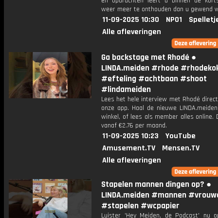
en opdrachten leert u binnen de kort
weer meer te onthouden dan u gewend 
11-09-2025 10:30
NPO1
Spelletj
Alle afleveringen
Ga backstage met Rhodé ●
LINDA.meiden #rhode #rhodeko
#efteling #achtbaan #shoot
#lindameiden
Lees het hele interview met Rhodé direct
onze app. Haal de nieuwe LINDA.meiden
winkel, of lees als member alles online. 
vanaf €2.76 per maand.
11-09-2025 10:23
YouTube
Amusement.TV
Mensen.TV
Alle afleveringen
Stapelen mannen dingen op? ●
LINDA.meiden #mannen #vrouw
#stapelen #wcpapier
Luister 'Hey Meiden, de Podcast' nu o