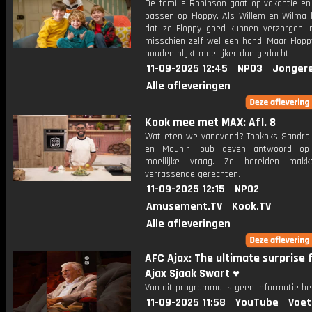
De familie Robinson gaat op vakantie en
passen op Floppy. Als Willem en Wilma l
dat ze Floppy goed kunnen verzorgen,
misschien zelf wel een hond! Maar Flopp
houden blijkt moeilijker dan gedacht.
11-09-2025 12:45
NPO3
Jonger
Alle afleveringen
Kook mee met MAX: Afl. 8
Wat eten we vanavond? Topkoks Sandra
en Mounir Toub geven antwoord op
moeilijke vraag. Ze bereiden makke
verrassende gerechten.
11-09-2025 12:15
NPO2
Amusement.TV
Kook.TV
Alle afleveringen
AFC Ajax: The ultimate surprise 
Ajax Sjaak Swart ♥️
Van dit programma is geen informatie be
11-09-2025 11:58
YouTube
Voet