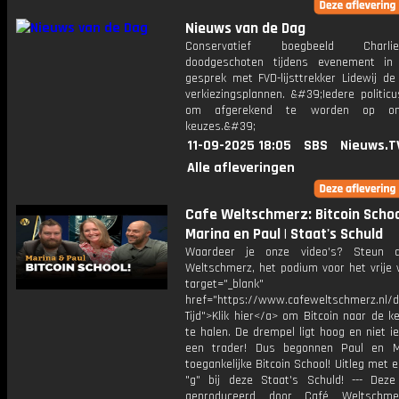
Nieuws van de Dag
Conservatief boegbeeld Charl
doodgeschoten tijdens evenement in
gesprek met FVD-lijsttrekker Lidewij de
verkiezingsplannen. &#39;Iedere politic
om afgerekend te worden op onp
keuzes.&#39;
11-09-2025 18:05
SBS
Nieuws.T
Alle afleveringen
Cafe Weltschmerz: Bitcoin School
Marina en Paul | Staat's Schuld
Waardeer je onze video's? Steun 
Weltschmerz, het podium voor het vrije 
target="_blank"
href="https://www.cafeweltschmerz.nl/
Tijd">Klik hier</a> om Bitcoin naar de k
te halen. De drempel ligt hoog en niet i
een trader! Dus begonnen Paul en M
toegankelijke Bitcoin School! Uitleg met 
"g" bij deze Staat's Schuld! --- Deze
geproduceerd door Café Weltschme