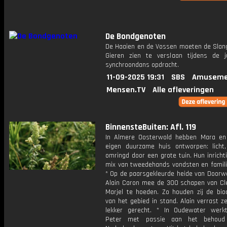
De Bondgenoten
De Haaien en de Vossen moeten de Slan
Gieren zien te verslaan tijdens de j
synchroondans opdracht.
11-09-2025 19:31
SBS
Amuseme
Mensen.TV
Alle afleveringen
BinnensteBuiten: Afl. 119
In Almere Oosterwold hebben Mara e
eigen duurzame huis ontworpen: licht
omringd door een grote tuin. Hun inricht
mix van tweedehands vondsten en famili
* Op de paarsgekleurde heide van Doorwe
Alain Caron mee de 300 schapen van C
Marjel te hoeden. Zo houden zij de biod
van het gebied in stand. Alain verrast 
lekker gerecht. * In Oudewater werk
Peter met passie aan het behou