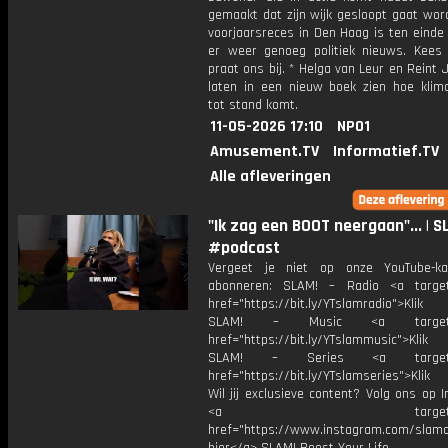
gemaakt dat zijn wijk gesloopt gaat wor
voorjaarsreces in Den Haag is ten einde
er weer genoeg politiek nieuws. Kee
praat ons bij. * Helga van Leur en Reint
laten in een nieuw boek zien hoe klim
tot stand komt.
11-05-2026 17:10
NPO1
Amusement.TV
Informatief.TV
Alle afleveringen
"Ik zag een BOOT neergaan"... | S
#podcast
Vergeet je niet op onze YouTube-ka
abonneren: SLAM! – Radio <a target
href="https://bit.ly/YTslamradio">Klik
SLAM! – Music <a target="_
href="https://bit.ly/YTslammusic">Klik
SLAM! – Series <a target="
href="https://bit.ly/YTslamseries">Klik
Wil jij exclusieve content? Volg ons op 
<a target="_bl
href="https://www.instagram.com/slamoff