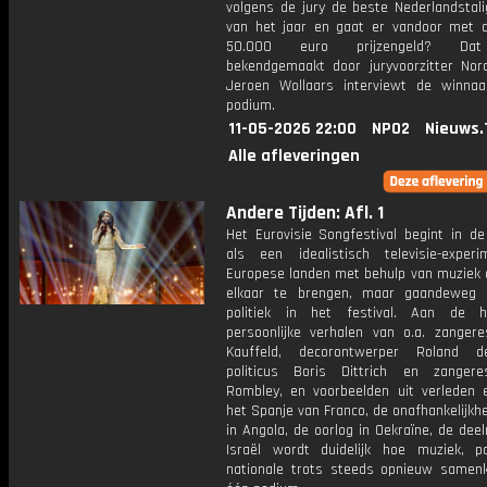
volgens de jury de beste Nederlandstal
van het jaar en gaat er vandoor met 
50.000 euro prijzengeld? Da
bekendgemaakt door juryvoorzitter Nora
Jeroen Wollaars interviewt de winna
podium.
11-05-2026 22:00
NPO2
Nieuws.
Alle afleveringen
Andere Tijden: Afl. 1
Het Eurovisie Songfestival begint in de
als een idealistisch televisie-expe
Europese landen met behulp van muziek d
elkaar te brengen, maar gaandeweg 
politiek in het festival. Aan de 
persoonlijke verhalen van o.a. zangere
Kauffeld, decorontwerper Roland d
politicus Boris Dittrich en zangere
Rombley, en voorbeelden uit verleden 
het Spanje van Franco, de onafhankelijkh
in Angola, de oorlog in Oekraïne, de de
Israël wordt duidelijk hoe muziek, po
nationale trots steeds opnieuw same