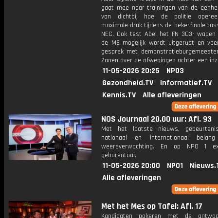
gaat mee naar trainingen van de eenhei
van dichtbij hoe de politie operee
maximale druk tijdens de bekerfinale tu
NEC. Ook test Abel het FN 303- wape
de ME mogelijk wordt uitgerust en voer
gesprek met demonstratieburgemeeste
Zanen over de afwegingen achter een inz
11-05-2026 20:25
NPO3
Gezondheid.TV
Informatief.TV
Kennis.TV
Alle afleveringen
NOS Journaal 20.00 uur: Afl. 93
Met het laatste nieuws, gebeurteni
nationaal en internationaal bela
weersverwachting. En op NPO 1 e
gebarentaal.
11-05-2026 20:00
NPO1
Nieuws.
Alle afleveringen
Met het Mes op Tafel: Afl. 17
Kandidaten pokeren met de antwo