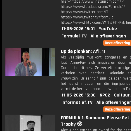
href="https://www.instagram.com/F1
https://www.facebook.com/Formula1/
https://www.twitter.com/F1
https://www.twitch.tv/formula1
https://www.tiktok.com/@f1 #F1">Klik hi
11-05-2026 16:01
YouTube
Formule1.TV
Alle afleveringen
Op de planken: Afl. 11
Als veelzijdig muzikant, zangeres en 
laat Anne-Fay zich inspireren door 
Caribische ritmes. Ze vertelt krachtige
verhalen over identiteit, koloniale e
vrouw-zijn. Drieënhalf jaar geleden wer
het eerst moeder en die ingrijpende
vormt de kern van haar nieuwe album Pl
11-05-2026 15:30
NPO2
Cultuur
Informatief.TV
Alle afleveringe
FORMULA 1: Someone Please Get 
Trophy 🥺
Alex Albon earned an award for the best