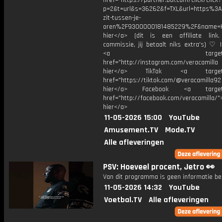
href="https://partner.bol.com/click/click?
p=2&t=url&s=36262&f=TXL&url=https%
zit-tussen-je-
oren%2F9300000181485229%2F&name=H
hier</a> (dit is een affiliate link.
commissie, jij betaalt niks extra's) ♡ 
<a target="_bl
href="http://instagram.com/veracamill
hier</a> TikTok <a target="
href="https://tiktok.com/@veracamilla9
hier</a> Facebook <a target="
href="http://facebook.com/veracamilla/">
hier</a>
11-05-2026 15:00
YouTube
Amusement.TV
Mode.TV
Alle afleveringen
PSV: Hoeveel procent, Jetro 👀
Van dit programma is geen informatie be
11-05-2026 14:32
YouTube
Voetbal.TV
Alle afleveringen