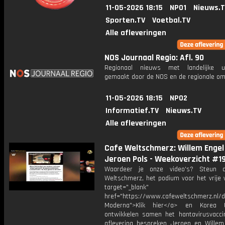
11-05-2026 18:15
NPO1
Nieuws.
Sporten.TV
Voetbal.TV
Alle afleveringen
NOS Journaal Regio: Afl. 90
Regionaal nieuws met landelijke uit
gemaakt door de NOS en de regionale om
11-05-2026 18:15
NPO2
Informatief.TV
Nieuws.TV
Alle afleveringen
Cafe Weltschmerz: Willem Engel
Jeroen Pols - Weekoverzicht #1
Waardeer je onze video's? Steun 
Weltschmerz, het podium voor het vrije 
target="_blank"
href="https://www.cafeweltschmerz.nl/
Moderna">Klik hier</a> en Korea Un
ontwikkelen samen het hantavirusvacci
aflevering bespreken Jeroen en Wille