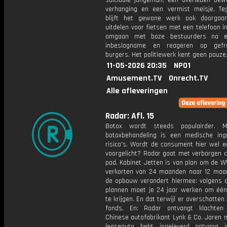
suïcidale jongeman, een overleden bew
verhanging en een vermist meisje. Tegel
blijft het gewone werk ook doorgaa
uitdelen voor fietsen met een telefoon i
omgaan met boze bestuurders na e
inbeslagname en reageren op gefru
burgers. Het politiewerk kent geen pauze
11-05-2026 20:35
NPO1
Amusement.TV
Onrecht.TV
Alle afleveringen
Radar: Afl. 15
Botox wordt steeds populairder. 
botoxbehandeling is een medische in
risico's. Wordt de consument hier wel ee
voorgelicht? Radar gaat met verborgen 
pad. Kabinet Jetten is van plan om de W
verkorten van 24 maanden naar 12 maa
de opbouw verandert hiermee: volgens 
plannen moet je 24 jaar werken om éé
te krijgen. En dat terwijl er overschotten 
fonds. En: Radar ontvangt klachten
Chinese autofabrikant Lynk & Co. Jaren n
leaseauto hebt ingeleverd ontvang 