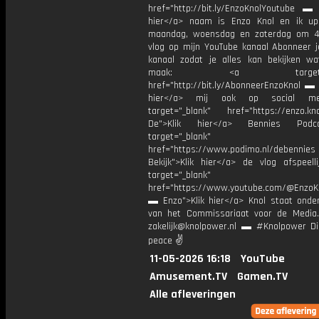
href="http://bit.ly/EnzoKnolYoutube ▬ M
hier</a> naam is Enzo Knol en ik up
maandag, woensdag en zaterdag om 4
vlog op mijn YouTube kanaal Abonneer j
kanaal zodat je alles kan bekijken w
maak: <a target="_b
href="http://bit.ly/AbonneerEnzoKnol ▬ 
hier</a> mij ook op social me
target="_blank" href="https://enzo.kno
De">Klik hier</a> Bennies Podc
target="_blank"
href="https://www.podimo.nl/debennies
Bekijk">Klik hier</a> de vlog afspeelli
target="_blank"
href="https://www.youtube.com/@EnzoKn
▬ Enzo">Klik hier</a> Knol staat onder
van het Commissariaat voor de Media.
zakelijk@knolpower.nl ▬ #Knolpower Di
peace ✌
11-05-2026 16:18
YouTube
Amusement.TV
Gamen.TV
Alle afleveringen