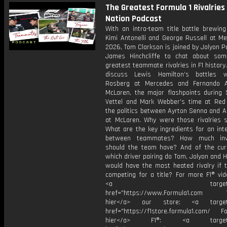
The Greatest Formula 1 Rivalries |
Nation Podcast
With an intra-team title battle brewin
Kimi Antonelli and George Russell at Me
2026, Tom Clarkson is joined by Jolyon 
James Hinchcliffe to chat about so
greatest teammate rivalries in F1 history
discuss Lewis Hamilton’s battles w
Rosberg at Mercedes and Fernando A
McLaren, the major flashpoints during 
Vettel and Mark Webber’s time at Red 
the politics between Ayrton Senna and A
at McLaren. Why were those rivalries s
What are the key ingredients for an int
between teammates? How much inv
should the team have? And of the curr
which driver pairing do Tom, Jolyon and H
would have the most heated rivalry if 
competing for a title? For more F1® vide
<a target="_bl
href="https://www.Formula1.com Vis
hier</a> our store: <a target=
href="https://f1store.formula1.com/ Fol
hier</a> F1®: <a target="_