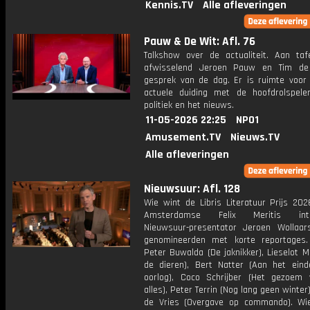
Kennis.TV
Alle afleveringen
Pauw & De Wit: Afl. 76
Talkshow over de actualiteit. Aan taf
afwisselend Jeroen Pauw en Tim de
gesprek van de dag. Er is ruimte voor
actuele duiding met de hoofdrolspele
politiek en het nieuws.
11-05-2026 22:25
NPO1
Amusement.TV
Nieuws.TV
Alle afleveringen
Nieuwsuur: Afl. 128
Wie wint de Libris Literatuur Prijs 202
Amsterdamse Felix Meritis intr
Nieuwsuur-presentator Jeroen Wollaa
genomineerden met korte reportages.
Peter Buwalda (De jaknikker), Lieselot M
de dieren), Bert Natter (Aan het ein
oorlog), Coco Schrijber (Het gezoem 
alles), Peter Terrin (Nog lang geen winter
de Vries (Overgave op commando). Wi