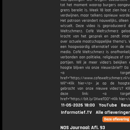
tot het moment waarop burgers aangev
grens bereikt is. Week 18 laat zien hoe c
verdwijnen, maar telkens opnieuw worden
Het patroon verandert nauwelijks, alleen
wisselt. Deze video is geproduceerd 
Weltschmerz. Café Weltschmerz gelo
kracht van het gesprek en zendt inter
over actuele maatschappelijke thema's. 
een hoogwaardig alternatief voor de m
media. Café Weltschmerz is onafhankelij
verbonden aan politieke, religieuze of c
partijen. Wil je meer video's bekijken
hoogte blijven via onze nieuwsbrief? Ga
<a target="_bl
href="https://www.cafeweltschmerz.nl/v
Wil">Klik hier</a> je op de hoogt
gebracht van onze nieuwe video's? Kl
deze link: <a target="_
href="https://bit.ly/3XweTO0">Klik hier</
11-05-2026 18:00
YouTube
Beur
Informatief.TV
Alle afleveringe
NOS Journaal: Afl. 93