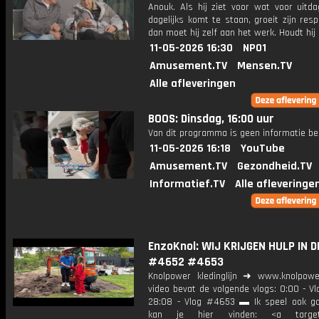
Anouk. Als hij ziet voor wat voor uitda
dagelijks komt te staan, groeit zijn res
dan moet hij zelf aan het werk. Houdt hij 
11-05-2026 16:30
NPO1
Amusement.TV
Mensen.TV
Alle afleveringen
BOOS: Dinsdag, 16:00 uur
Van dit programma is geen informatie be
11-05-2026 16:18
YouTube
Amusement.TV
Gezondheid.TV
Informatief.TV
Alle afleveringe
EnzoKnol: WIJ KRIJGEN HULP IN D
#4652 #4653
Knolpower kledinglijn ➜ www.knolpowe
video bevat de volgende vlogs: 0:00 - V
28:08 - Vlog #4653 ▬ Ik speel ook g
kan je hier vinden: <a target=