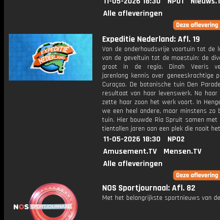
11-05-2026 18:30
NPO1
Nieuws.
Alle afleveringen
Expeditie Nederland: Afl. 19
Van de onderhoudsvrije voortuin tot de 
van de geveltuin tot de moestuin: de dive
groot in de regio. Dinah Veeris ve
jarenlang kennis over geneeskrachtige p
Curaçao. De botanische tuin Den Parade
resultaat van haar levenswerk. Na haar 
zette haar zoon het werk voort. In Heng
we een heel andere, maar minstens zo b
tuin. Hier bouwde Ria Spruit samen met
tientallen jaren aan een plek die nooit het
11-05-2026 18:30
NPO2
Amusement.TV
Mensen.TV
Alle afleveringen
NOS Sportjournaal: Afl. 82
Met het belangrijkste sportnieuws van de