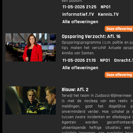
één podium.
11-05-2026 21:25
NPO1
Informatief.TV
Kennis.TV
Alle afleveringen
Opsporing Verzocht: Afl. 16
Opsporingsprogramma i.s.m. politie en ju
tips maken het verschil! Actuele opsp
Anniko van Santen.
11-05-2026 21:15
NPO1
Onrecht.
Alle afleveringen
Blauw: Afl. 2
Terwijl het team in Zuidoost-Bijlmermeer
is met de nasleep van een reeks in
meldingen, gaat het dagelijkse pol
onverminderd verder. Hoe schakel je 
tussen zware incidenten en alledaagse s
Agenten worden geconfronte
uiteenlopende heftige situaties: een