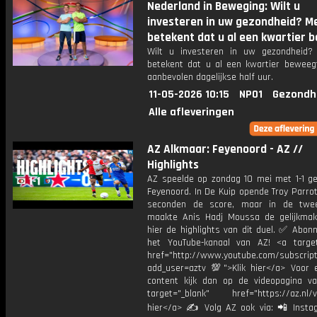
Nederland in Beweging: Wilt u
investeren in uw gezondheid? 
betekent dat u al een kwartier b
Wilt u investeren in uw gezondheid
betekent dat u al een kwartier beweeg
aanbevolen dagelijkse half uur.
11-05-2026 10:15
NPO1
Gezondh
Alle afleveringen
AZ Alkmaar: Feyenoord - AZ //
Highlights
AZ speelde op zondag 10 mei met 1-1 gel
Feyenoord. In De Kuip opende Troy Parrot
seconden de score, maar in de twee
maakte Anis Hadj Moussa de gelijkmake
hier de highlights van dit duel. ✅ Abon
het YouTube-kanaal van AZ! <a target
href="http://www.youtube.com/subscript
add_user=aztv 💯">Klik hier</a> Voor e
content kijk dan op de videopagina v
target="_blank" href="https://az.nl/vi
hier</a> ✍ Volg AZ ook via: 📲 Insta