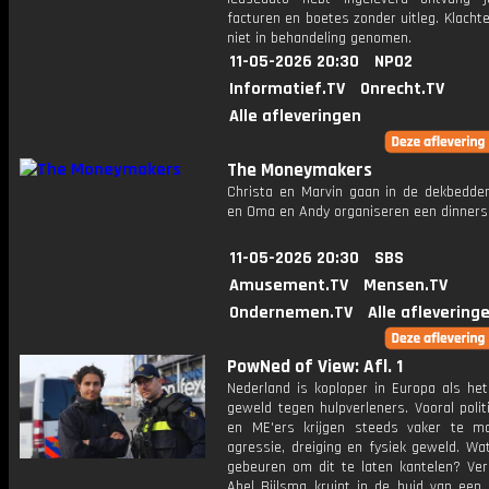
facturen en boetes zonder uitleg. Klach
niet in behandeling genomen.
11-05-2026 20:30
NPO2
Informatief.TV
Onrecht.TV
Alle afleveringen
The Moneymakers
Christa en Marvin gaan in de dekbedde
en Oma en Andy organiseren een dinner
11-05-2026 20:30
SBS
Amusement.TV
Mensen.TV
Ondernemen.TV
Alle aflevering
PowNed of View: Afl. 1
Nederland is koploper in Europa als he
geweld tegen hulpverleners. Vooral poli
en ME'ers krijgen steeds vaker te 
agressie, dreiging en fysiek geweld. Wa
gebeuren om dit te laten kantelen? Ver
Abel Bijlsma kruipt in de huid van een 