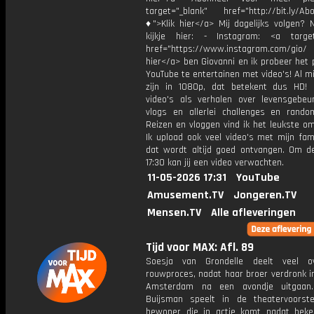
target="_blank" href="http://bit.ly/Ab
♦">Klik hier</a> Mij dagelijks volgen?
kijkje hier: - Instagram: <a target
href="https://www.instagram.com/gio/
hier</a> ben Giovanni en ik probeer het 
YouTube te entertainen met video's! Al mi
zijn in 1080p, dat betekent dus HD! 
video's als verhalen over levensgebeur
vlogs en allerlei challenges en rando
Reizen en vloggen vind ik het leukste o
Ik upload ook veel video's met mijn fam
dat wordt altijd goed ontvangen. Om 
17:30 kan jij een video verwachten.
11-05-2026 17:31
YouTube
Amusement.TV
Jongeren.TV
Mensen.TV
Alle afleveringen
Tijd voor MAX: Afl. 89
Soesja van Grondelle deelt veel o
rouwproces, nadat haar broer verdronk in
Amsterdam na een avondje uitgaan
Buijsman speelt in de theatervoorste
bewoner die in actie komt nadat bek