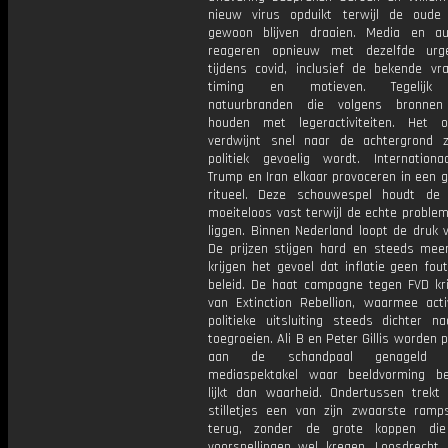
nieuw virus opduikt terwijl de oude
gewoon blijven draaien. Media en aut
reageren opnieuw met dezelfde urge
tijdens covid, inclusief de bekende vr
timing en motieven. Tegelijk
natuurbranden die volgens bronnen
houden met legeractiviteiten. Het 
verdwijnt snel naar de achtergrond 
politiek gevoelig wordt. Internationaa
Trump en Iran elkaar provoceren in een g
ritueel. Deze schouwespel houdt de
moeiteloos vast terwijl de echte problem
liggen. Binnen Nederland loopt de druk 
De prijzen stijgen hard en steeds me
krijgen het gevoel dat inflatie geen fou
beleid. De haat campagne tegen FVD kri
van Extinction Rebellion, waarmee act
politieke uitsluiting steeds dichter na
toegroeien. Ali B en Peter Gillis worden pu
aan de schandpaal genageld
mediaspektakel waar beeldvorming bel
lijkt dan waarheid. Ondertussen trekt
stilletjes een van zijn zwaarste ramps
terug, zonder de grote koppen die
voorspellingen wel kregen. Loosdrecht g