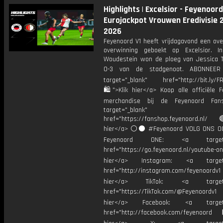
Highlights | Excelsior - Feyenoord 
Eurojackpot Vrouwen Eredivisie 
2026
Feyenoord V1 heeft vrijdagavond een ove
overwinning geboekt op Excelsior. I
Woudestein won de ploeg van Jessica 
0-3 van de stadgenoot. ABONNEE
target="_blank" href="http://bit.ly/F
🛍">Klik hier</a> Koop alle officiële F
merchandise bij de Feyenoord Fan
target="_blank"
href="https://fanshop.feyenoord.nl/
hier</a> ⚪️⚫ #Feyenoord VOLG ONS OO
Feyenoord ONE: <a target="
href="https://go.feyenoord.nl/youtube-on
hier</a> Instagram: <a target=
href="http://instagram.com/feyenoordv1
hier</a> TikTok: <a target="
href="https://TikTok.com/@Feyenoordv1
hier</a> Facebook: <a target="
href="http://facebook.com/feyenoord