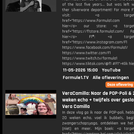
of the last five years... but was left 
ther silverware department! For more F1
visit: <a target="_b
href="https://www.Formula1.com Vis
hier</a> our store: <a target=
href="https://f1store.formula1.com/ Fol
hier</a> F1®: <a target="_
href="https://www.instagram.com/F1
https://www.facebook.com/Formula1/
https://www.twitter.com/F1
https://www.twitch.tv/formula1
https://www.tiktok.com/@f1 #F1">Klik hi
11-05-2026 15:00
YouTube
Formule1.TV
Alle afleveringen
VeraCamilla: Naar de POP-Poli & 
weken echo + twijfels over gesla
Vera Camilla
In deze vlog ga ik naar de POP-poli, he
20 weken echo, voel ik bubbels, beg
zwangerschapsyoga, ontdekken we het
(niet) en meer. Mijn boek: <a target