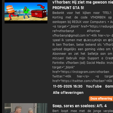
vThorben: Hij ziet me gewoon ni
PROPHUNT GTA 5!
Bedankt voor het kijken naar 'TITEL'!
Korting met de code VTHORBEN op
aankopen bij REDUX voor Computers + Ac
<a target="_blank" href="https://reduxg
ref=vthorbenyt #Partner Bu
vThorbenyt@gmail.com In">Klik hier</a> 
speel ik samen met @JessyKnijn en @Sa
Ik ben Thorben, beter bekend als "vThor
upload dagelijks een gaming video om 1
Abonneer en zet het belletje aan om
missen! Gebruik mijn Support a Crea
Fortnite: vThorben (ad) Social Media: Ins
target="_blank"
href="https://instagram.com/vthorben
Twitter:">Klik hier</a> <a target=
href="https://twitter.com/vThorben">Klik
11-05-2026 16:30
YouTube
Gam
Alle afleveringen
Soep, sores en soelaas: Afl. 4
Bert loopt mee met de jonge verple