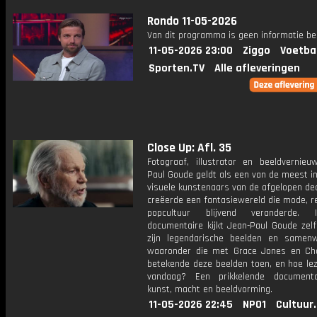
Rondo 11-05-2026
Van dit programma is geen informatie be
11-05-2026 23:00
Ziggo
Voetba
Sporten.TV
Alle afleveringen
Close Up: Afl. 35
Fotograaf, illustrator en beeldvernieu
Paul Goude geldt als een van de meest in
visuele kunstenaars van de afgelopen dec
creëerde een fantasiewereld die mode, r
popcultuur blijvend veranderde.
documentaire kijkt Jean-Paul Goude zelf
zijn legendarische beelden en samenw
waaronder die met Grace Jones en Ch
betekende deze beelden toen, en hoe le
vandaag? Een prikkelende documenta
kunst, macht en beeldvorming.
11-05-2026 22:45
NPO1
Cultuur