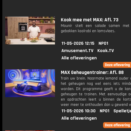
Kook mee met MAX: Afl. 73
Mounir stelt een salade samen met 
gebakken koolrabi en lamsvlees.
11-05-2026 12:15
NPO1
Amusement.TV
Kook.TV
Alle afleveringen
MAX Geheugentrainer: Afl. 88
Train uw brein. Naarmate iemand ouder w
het geheugen nog wel eens iets mind
worden. Dit programma geeft u de ka
geheugen te trainen. Met eenvoudige o
en opdrachten leert u binnen de kort
weer meer te onthouden dan u gewend 
11-05-2026 10:30
NPO1
Spelletj
Alle afleveringen