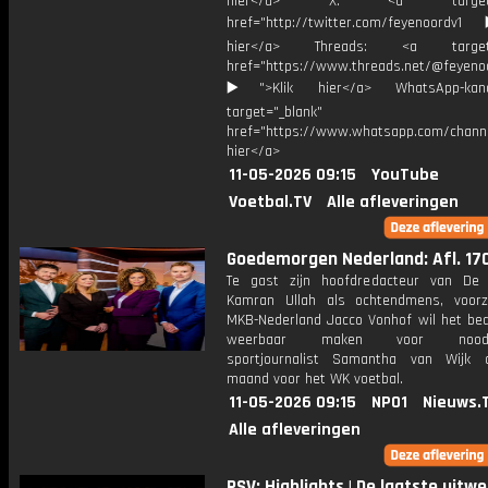
hier</a> X: <a target="_
href="http://twitter.com/feyenoordv1
hier</a> Threads: <a target="
href="https://www.threads.net/@feyeno
▶️">Klik hier</a> WhatsApp-kan
target="_blank"
href="https://www.whatsapp.com/chann
hier</a>
11-05-2026 09:15
YouTube
Voetbal.TV
Alle afleveringen
Goedemorgen Nederland: Afl. 17
Te gast zijn hoofdredacteur van De 
Kamran Ullah als ochtendmens, voorz
MKB-Nederland Jacco Vonhof wil het bedr
weerbaar maken voor noodsit
sportjournalist Samantha van Wijk 
maand voor het WK voetbal.
11-05-2026 09:15
NPO1
Nieuws.
Alle afleveringen
PSV: Highlights | De laatste uitwe