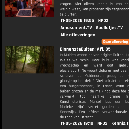
vragen. Niet alleen kennis is van be
weinig weet, kan proberen zijn tegensta
te bluffen.
11-05-2026 19:55
NPO2
Amusement.TV
Spelletjes.TV
Alle afleveringen
BinnensteBuiten: Afl. 85
In Muiden woont de van origine Duitse Ju
19e-eeuws schip. Haar huis was voo
vrachtschip en werd ooit gebru
pleziervaart. Nu woont Julia er met veel 
schuiven de Muidenaren graag aan 
glaasje op het dek. * Chef-kok Jetske rei
een burgerboerderij in Laren, waar 
buiten grazen en de melk nog dezelfde 
verwerkt tot heerlijke crème fr
Kunsthistoricus Marcel laat aan bo
Marieke 'zijn' secret garden zien:
Sandwijck. Een liefdevol verwaarloosde 
de rand van Utrecht.
11-05-2026 19:10
NPO2
Kennis.