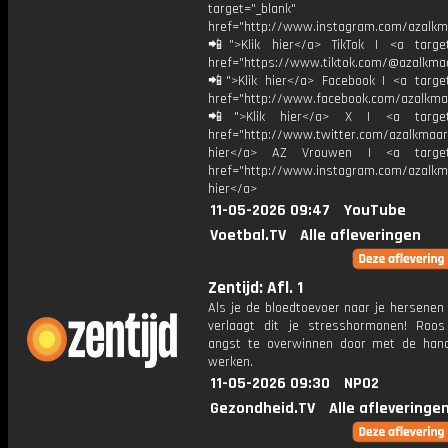
target="_blank"
href="http://www.instagram.com/azalkm
📲">Klik hier</a> TikTok | <a target
href="https://www.tiktok.com/@azalkma
📲">Klik hier</a> Facebook | <a target
href="http://www.facebook.com/azalkma
📲">Klik hier</a> X | <a target=
href="http://www.twitter.com/azalkmaar
hier</a> AZ Vrouwen | <a target=
href="http://www.instagram.com/azalkma
hier</a>
11-05-2026 09:47
YouTube
Voetbal.TV
Alle afleveringen
Zentijd: Afl. 1
Als je de bloedtoevoer naar je hersenen
verlaagt dit je stresshormonen! Roos
angst te overwinnen door met de han
werken.
11-05-2026 09:30
NPO2
Gezondheid.TV
Alle afleveringe