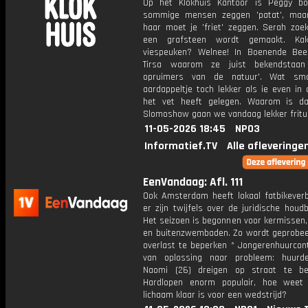
Op het Klokhuis Kantoor is Peggy b
sommige mensen zeggen 'patat', maa
haar moet je 'friet' zeggen. Serah zoek
een grafsteen wordt gemaakt. Kakk
viespeuken? Welnee! In Boenende Bee
Tirsa waarom ze juist bekendstaan
opruimers van de natuur'. Wat sm
aardappeltje toch lekker als ie even in 
het vet heeft gelegen. Waarom is d
Slomoshow gaan we vandaag lekker fritu
11-05-2026 18:45
NPO3
Informatief.TV
Alle afleveringe
EenVandaag: Afl. 111
Ook Amsterdam heeft lokaal fatbikever
er zijn twijfels over de juridische houd
Het seizoen is begonnen voor kermissen,
en buitenzwembaden. Zo wordt geprobe
overlast te beperken * Jongerenhuurcont
van oplossing naar probleem: huurd
Naomi (26) dreigen op straat te be
Hardlopen enorm populair, hoe weet
lichaam klaar is voor een wedstrijd?