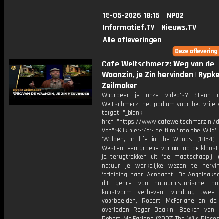
15-05-2026 18:15
NPO2
Informatief.TV
Nieuws.TV
Alle afleveringen
Cafe Weltschmerz: Weg van de
Waanzin, je Zin hervinden | Rypk
Zeilmaker
Waardeer je onze video's? Steun 
Weltschmerz, het podium voor het vrije 
target="_blank"
href="https://www.cafeweltschmerz.nl/
Van">Klik hier</a> de film ‘Into the Wild’ 
‘Walden, or life in the Woods’ (1854) 
Westen’ een groene variant op de klooste
je terugtrekken uit ‘de maatschappij’
natuur je werkelijke wezen te hervi
‘afleiding’ naar ‘Aandacht’. De Angelsak
dit genre van natuurhistorische bo
kunstvorm verheven, vandaag twee
voorbeelden, Robert McFarlane en d
overleden Roger Deakin. Boeken van
Robert Mc Farlane (2007) The Wild Place