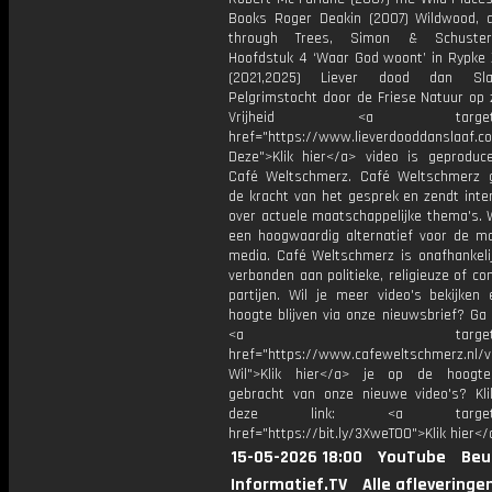
Books Roger Deakin (2007) Wildwood, 
through Trees, Simon & Schuste
Hoofdstuk 4 ‘Waar God woont’ in Rypke 
(2021,2025) Liever dood dan Sl
Pelgrimstocht door de Friese Natuur op 
Vrijheid <a target="_
href="https://www.lieverdooddanslaa
Deze">Klik hier</a> video is geproduc
Café Weltschmerz. Café Weltschmerz g
de kracht van het gesprek en zendt inte
over actuele maatschappelijke thema's. 
een hoogwaardig alternatief voor de m
media. Café Weltschmerz is onafhankelij
verbonden aan politieke, religieuze of c
partijen. Wil je meer video's bekijken
hoogte blijven via onze nieuwsbrief? Ga
<a target="_bl
href="https://www.cafeweltschmerz.nl/v
Wil">Klik hier</a> je op de hoogt
gebracht van onze nieuwe video's? Kl
deze link: <a target="_
href="https://bit.ly/3XweTO0">Klik hier</
15-05-2026 18:00
YouTube
Beu
Informatief.TV
Alle afleveringe