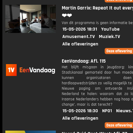
Martin Garrix: Repeat It out eve
❤️❤️
Van dit programma is geen informatie be
15-05-2026 18:31
YouTube
Amusement.TV
Muziek.TV
Alle afleveringen
EenVandaag: Afl. 115
Het blijft misgaan in jeugdzorg: ki
Stadskanaal gemarteld door hun moed
kunnen organisatoren d
hardloopwedstrijden zo veilig mogelijk t
Nieuwe poging om ontvoerde Ins
Nederland te halen: waarom dat zo la
Iraanse Nederlanders hebben nog hoop o
change', maar is dat terecht?
15-05-2026 18:30
NPO1
Nieuws.
Alle afleveringen