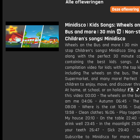
Alle afleveringen
Minidisco | Kids Songs: Wheels on
Bus and more | 30 min ⏰ | Non-s
Children's songs| Minidisco
Wheels on the Bus and more | 30 min
stop Children's songs| Minidisco Sing 
along with the perfect 30 minute co
containing the best kids songs. A 
compilation video for kids with the top 
including The wheels on the bus, The 
Supermarket, and many more! Perfect 
children to enjoy, move, and discover thr
At home, at school, or on holiday! 💃🕺 
this video: 00:00 - The wheels on the bus
am me 04:06 - Autumn 06:45 - The 
08:08 - Where is the cat 10:56 - Su
13:58 - Clean clothes 16:06 - Play togeth
My house 20:10 - On the table 22:40 -
drink well 23:45 - In the moonlight 25:
your teeth 26:47 - Sick 29:40 - S
Subscribe to Minidisco for more chee