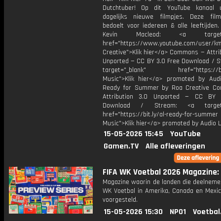
Dutchtuber! Op dit YouTube kanaal 
dagelijks nieuwe filmpjes. Deze film
bedoelt voor iedereen & alle leeftijden
Kevin Macleod: <a target="
href="https://www.youtube.com/user/k
Creative">Klik hier</a> Commons — Attri
Unported — CC BY 3.0 Free Download / S
target="_blank" href="https://bit.
Music">Klik hier</a> promoted by Audi
Ready for Summer by Roa Creative C
Attribution 3.0 Unported — CC BY 
Download / Stream: <a target="
href="https://bit.ly/al-ready-for-summer
Music">Klik hier</a> promoted by Audio L
15-05-2026 15:45
YouTube
Gamen.TV
Alle afleveringen
FIFA WK Voetbal 2026 Magazine: 
Magazine waarin de landen die deelneme
WK Voetbal in Amerika, Canada en Mexi
voorgesteld.
15-05-2026 15:30
NPO1
Voetbal