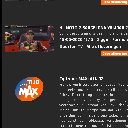
HL MOTO 2 BARCELONA VRIJDAG 
Van dit programma is geen informatie be
15-05-2026 17:15
Ziggo
Formule
Sporten.TV
Alle afleveringen
Tijd voor MAX: Afl. 92
Francis van Broekhuizen en Caspar Vos r
een reeks muziektheatervoorstellingen 
Orkest Phion terug naar het bruisende P
de tijd van Stravinsky. Ze geven bi
voorproefje. * Gemma van Eck, Rita 
Marga Bult en Margot van der Ven wa
onderdeel van meidengroep Babe. Er i
het eerst een cd-boxset verschenen
complete oeuvre erop. * Christiaan de V