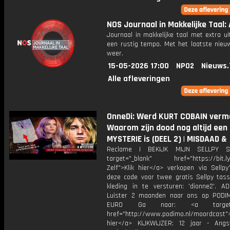
NOS Journaal in Makkelijke Taal: 
Journaal in makkelijke taal met extra ui
een rustig tempo. Met het laatste nieu
weer.
15-05-2026 17:00
NPO2
Nieuws.
Alle afleveringen
OnneDi: Werd KURT COBAIN verm
Waarom zijn dood nog altijd een
MYSTERIE is (DEEL 2) | MISDAAD &
Reclame | BEKIJK MIJN SELLPY S
target="_blank" href="https://bit.l
Zelf">Klik hier</a> verkopen via Sellpy
deze code voor twee gratis Sellpy tas
kleding in te versturen: 'dionne2'. AD
Luister 2 maanden naar ons op PODI
EURO Ga naar: <a target="_
href="http://www.podimo.nl/moordcast">
hier</a> KIJKWIJZER: 12 jaar - Ang