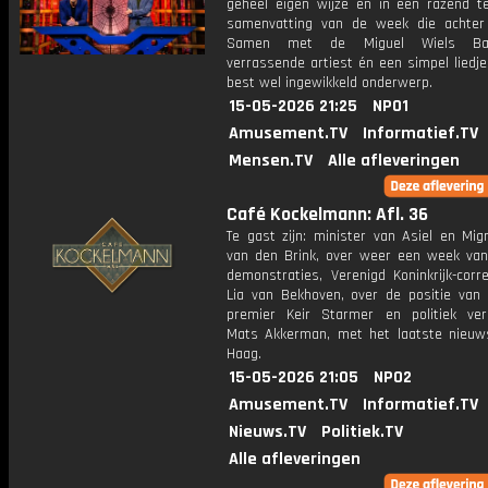
geheel eigen wijze en in een razend 
samenvatting van de week die achter 
Samen met de Miguel Wiels Ba
verrassende artiest én een simpel liedj
best wel ingewikkeld onderwerp.
15-05-2026 21:25
NPO1
Amusement.TV
Informatief.TV
Mensen.TV
Alle afleveringen
Café Kockelmann: Afl. 36
Te gast zijn: minister van Asiel en Mig
van den Brink, over weer een week van 
demonstraties, Verenigd Koninkrijk-corr
Lia van Bekhoven, over de positie van 
premier Keir Starmer en politiek ver
Mats Akkerman, met het laatste nieuw
Haag.
15-05-2026 21:05
NPO2
Amusement.TV
Informatief.TV
Nieuws.TV
Politiek.TV
Alle afleveringen