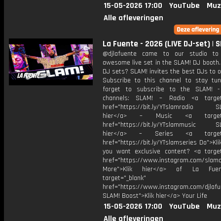
15-05-2026 17:00
YouTube
Muz
Alle afleveringen
La Fuente - 2026 (LIVE DJ-set) | 
​@djlafuente came to our studio to
awesome live set in the SLAM! DJ booth.
DJ sets? SLAM! invites the best DJs to o
Subscribe to this channel to stay tun
forget to subscribe to the SLAM! -
channels: SLAM! – Radio <a target=
href="https://bit.ly/YTslamradio SL
hier</a> – Music <a target="
href="https://bit.ly/YTslammusic SL
hier</a> – Series <a target="
href="https://bit.ly/YTslamseries Do">Kli
you want exclusive content? <a target
href="https://www.instagram.com/slamof
More">Klik hier</a> of La Fue
target="_blank"
href="https://www.instagram.com/djlafu
SLAM! Boost">Klik hier</a> Your Life
15-05-2026 17:00
YouTube
Muz
Alle afleveringen