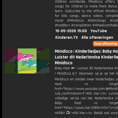
children worldwide. Minidisco offers 
songs for children to make them dance,
learn. Subscribe to the official Minidis
for kids songs, dance videos, compila
more! #Minidisco #KidsSongs #todd
#toddlers #compilation #WheelsontheB
15-05-2026 15:00
YouTube
Kinderen.TV
Alle afleveringen
Minidisco | Kinderliedjes: Baby Ha
Luister dit Nederlandse Kinderlied
Minidisco
Baby Haai 🦈 - Luister dit Nederlandse Kin
| Minidisco 👉 Abonneer op je op het k
Minidisco en ontdek meer kinderliedjes 
Haai: <a target="_b
href="https://www.youtube.com/@Minidis
sub_confirmation=1">Klik hier</a> Luist
volledige versie van het Nederlandse ki
Baby Haai: <a target="_
href="https://youtu.be/UfBl0rvk11U?si=Uj
HXRBV 📺">Klik hier</a> Bekijk ook onze 