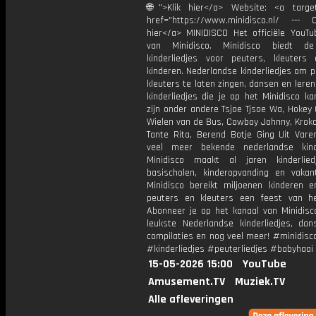
🌐">Klik hier</a> Website: <a target
href="https://www.minidisco.nl/ --- O
hier</a> MINIDISCO Het officiële YouTu
van Minidisco. Minidisco biedt de
kinderliedjes voor peuters, kleuters
kinderen. Nederlandse kinderliedjes om 
kleuters te laten zingen, dansen en lere
kinderliedjes die je op het Minidisco ka
zijn onder andere Tsjoe Tjsoe Wa, Hokey
Wielen van de Bus, Cowboy Johnny, Krokod
Tante Rita, Berend Botje Ging Uit Vare
veel meer bekende nederlandse kinde
Minidisco maakt al jaren kinderlie
basischolen, kinderopvanding en vakant
Minidisco bereikt miljoenen kinderen e
peuters en kleuters een feest van he
Abonneer je op het kanaal van Minidisc
leukste Nederlandse kinderliedjes, dans
compilaties en nog veel meer! #minidisc
#kinderliedjes #peuterliedjes #babyhaai
15-05-2026 15:00
YouTube
Amusement.TV
Muziek.TV
Alle afleveringen