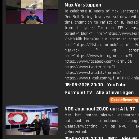
Max Verstappen
To celebrate 10 years of Max Verstappe
Red Bull Racing driver, we sat down with
time champion to reflect on 10 incredi
from the years! For more F1® videos, 
target="_blank" href="https://www.For
Visit">Klik hier</a> our store: <a targe
href="https://f1store.formula1.com/ Fol
hier</a> F1®: <a target="_
href="https://www.instagram.com/F1
https://www.facebook.com/Formula1/
https://www.twitter.com/F1
https://www.twitch.tv/formula1
https://www.tiktok.com/@f1 #F1">Klik hi
15-05-2026 20:00
YouTube
Formule1.TV
Alle afleveringen
NOS Journaal 20.00 uur: Afl. 97
Met het laatste nieuws, gebeurteni
nationaal en internationaal bela
weersverwachting. En op NPO 1 e
gebarentaal.
15-05-2026 20:00
NPO1
Nieuws