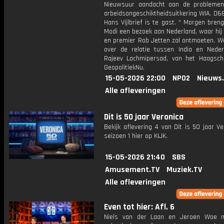
Nieuwsuur aandacht aan de probleme
arbeidsongeschiktheidsuitkering WIA. D6
Hans Vijlbrief is te gast. * Morgen bren
Modi een bezoek aan Nederland, waar hij
en premier Rob Jetten zal ontmoeten. W
over de relatie tussen India en Nede
Rajeev Lachmipersad, van het Haagsch 
GeopolitiekNu.
15-05-2026 22:00
NPO2
Nieuws
Alle afleveringen
Dit is 50 jaar Veronica
Bekijk aflevering 4 van Dit is 50 jaar Ve
seizoen 1 hier op KIJK.
15-05-2026 21:40
SBS
Amusement.TV
Muziek.TV
Alle afleveringen
Even tot hier: Afl. 6
Niels van der Laan en Jeroen Woe 