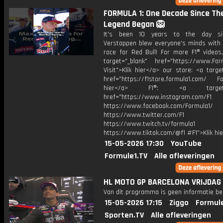
FORMULA 1: One Decade Since Th
Legend Began 🦁
It's been 10 years to the day s
Verstappen blew everyone's minds with 
race for Red Bull! For more F1® videos,
target="_blank" href="https://www.For
Visit">Klik hier</a> our store: <a targe
href="https://f1store.formula1.com/ Fol
hier</a> F1®: <a target="_
href="https://www.instagram.com/F1
https://www.facebook.com/Formula1/
https://www.twitter.com/F1
https://www.twitch.tv/formula1
https://www.tiktok.com/@f1 #F1">Klik hi
15-05-2026 17:30
YouTube
Formule1.TV
Alle afleveringen
HL MOTO GP BARCELONA VRIJDAG
Van dit programma is geen informatie be
15-05-2026 17:15
Ziggo
Formule
Sporten.TV
Alle afleveringen