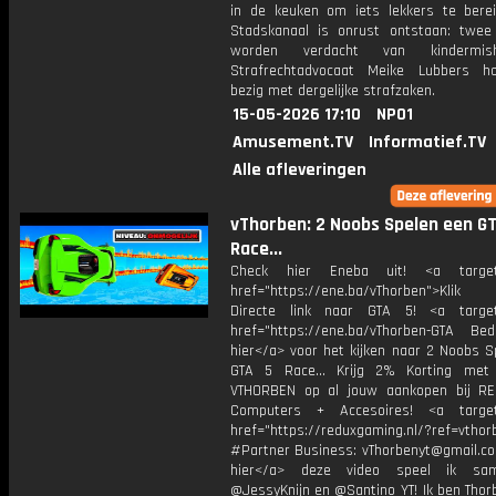
in de keuken om iets lekkers te berei
Stadskanaal is onrust ontstaan: twe
worden verdacht van kindermisha
Strafrechtadvocaat Meike Lubbers h
bezig met dergelijke strafzaken.
15-05-2026 17:10
NPO1
Amusement.TV
Informatief.TV
Alle afleveringen
vThorben: 2 Noobs Spelen een G
Race...
Check hier Eneba uit! <a target=
href="https://ene.ba/vThorben">Klik
Directe link naar GTA 5! <a target
href="https://ene.ba/vThorben-GTA Beda
hier</a> voor het kijken naar 2 Noobs S
GTA 5 Race... Krijg 2% Korting met
VTHORBEN op al jouw aankopen bij R
Computers + Accesoires! <a target=
href="https://reduxgaming.nl/?ref=vthor
#Partner Business: vThorbenyt@gmail.com
hier</a> deze video speel ik s
@JessyKnijn en @Santino_YT! Ik ben Thor