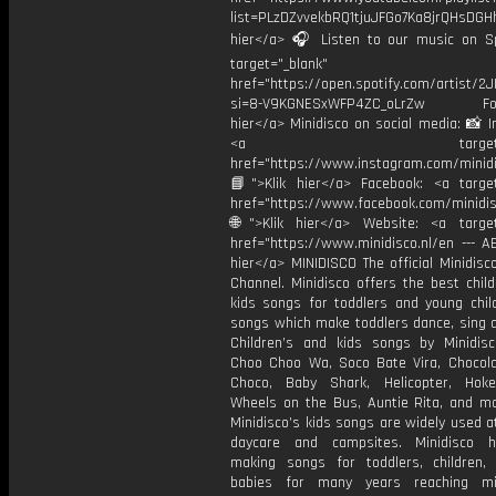
list=PLzDZvvekbRQ1tjuJFGo7Ka8jrQHsDGHh
hier</a> 🎧 Listen to our music on Sp
target="_blank"
href="https://open.spotify.com/artist/
si=8-V9KGNESxWFP4ZC_oLrZw Foll
hier</a> Minidisco on social media: 📸 
<a target="_bl
href="https://www.instagram.com/minidis
📘">Klik hier</a> Facebook: <a target
href="https://www.facebook.com/minidi
🌐">Klik hier</a> Website: <a target
href="https://www.minidisco.nl/en --- A
hier</a> MINIDISCO The official Minidis
Channel. Minidisco offers the best chil
kids songs for toddlers and young child
songs which make toddlers dance, sing 
Children’s and kids songs by Minidisc
Choo Choo Wa, Soco Bate Vira, Chocol
Choco, Baby Shark, Helicopter, Hok
Wheels on the Bus, Auntie Rita, and m
Minidisco’s kids songs are widely used a
daycare and campsites. Minidisco 
making songs for toddlers, children,
babies for many years reaching mil