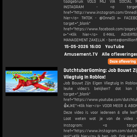
taalgebruik VOLG MIJ VIA SOCIAL
INSTAGRAM - <a target="_
href="http://www.instagram.com/Onned
hier</a> TIKTOK - @OnneDi ▻ FACEB
target="_blank"
href="https://www.facebook.com/pages/O
▻">Klik hier</a> E-MAIL ADVERT
MANAGEMENT ZAKELIJK - bente@amillionf
15-05-2026 16:00
YouTube
Amusement.TV
Alle afleveringe
DutchtuberGaming: Job Bouwt Zi
Vliegtuig In Roblox!
Job Bouwt Zijn Eigen Vliegtuig In Roblo
leuke video's bekijken? dat kan h
target="_blank"
href="https://www.youtube.com/dutcht
👍LIKE">Klik hier</a> VOOR MEER & ABO
Deze video is voor iedereen & alle leef
Laat weten wat je van de video v
Instagram: <a target="_
href="https://www.instagram.com/dutch
Hoi!">Klik hier</a> Ik ben Job. Ook wel 