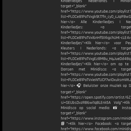
Kinderliedjes Nederlands | Minid
target="_blank"
href="https://www.youtube.com/playlist
list=PL0Ce81PoTVxgk9t77fn_cy0_cJqIF8wS
hier</a> Alle Kinderliedjes | Ned
Kinderliedjes: <a target="
href="https://www.youtube.com/playlist
list=PL0Ce81PoTVxi6nHf5IXkgchUHt-cLE4
Kinderliedjes">Klik hier</a> voor P
Kleuters | Nederlands: <a target=
href="https://www.youtube.com/playlist
list=PL0Ce81PoTVxgEz8M8u_HqJueDd48
Kinderliedjes">Klik hier</a> om op te
Dansen met Minidisco: <a target=
href="https://www.youtube.com/playlist
list=PL0Ce81PoTVxieWTUCF7wiOxuksmWtJp
hier</a> 🎧 Beluister onze muziek op Sp
target="_blank"
href="https://open.spotify.com/artist/
si=SEUbsDvzRB6wi1qBLEnk5A Volg">Klik
Minidisco op social media: 📸 Inst
target="_blank"
href="https://www.instagram.com/minidis
📘">Klik hier</a> Facebook: <a target
href="https://www.facebook.com/minidi