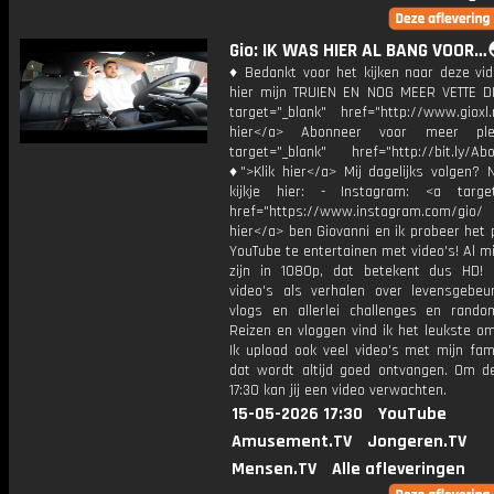
Gio: IK WAS HIER AL BANG VOOR…
♦ Bedankt voor het kijken naar deze vid
hier mijn TRUIEN EN NOG MEER VETTE D
target="_blank" href="http://www.gioxl.
hier</a> Abonneer voor meer ple
target="_blank" href="http://bit.ly/Ab
♦">Klik hier</a> Mij dagelijks volgen?
kijkje hier: - Instagram: <a target
href="https://www.instagram.com/gio/
hier</a> ben Giovanni en ik probeer het 
YouTube te entertainen met video's! Al mi
zijn in 1080p, dat betekent dus HD! 
video's als verhalen over levensgebeur
vlogs en allerlei challenges en rando
Reizen en vloggen vind ik het leukste o
Ik upload ook veel video's met mijn fam
dat wordt altijd goed ontvangen. Om 
17:30 kan jij een video verwachten.
15-05-2026 17:30
YouTube
Amusement.TV
Jongeren.TV
Mensen.TV
Alle afleveringen