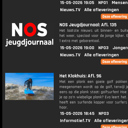
15-05-2026 19:05
NPO1
Mensen
Nieuws.TV
Alle afleveringen
NOS Jeugdjournaal: Afl. 135
Het laatste nieuws uit binnen- en buit
het weer, speciaal voor de jonge kijker.
1 extra met gebarentaal.
15-05-2026 19:00
NPO3
Jonger
Nieuws.TV
Alle afleveringen
Het Klokhuis: Afl. 96
Met een plank een goeie golf pakken
meegenomen wordt op de golf, terwijl j
eens op die plank staat: golfsurfen! Hoe
je op zo'n wiebelige plank? Eva leert het.
heeft een surfende kapper voor surfers
haar.
15-05-2026 18:45
NPO3
Informatief.TV
Alle afleveringe