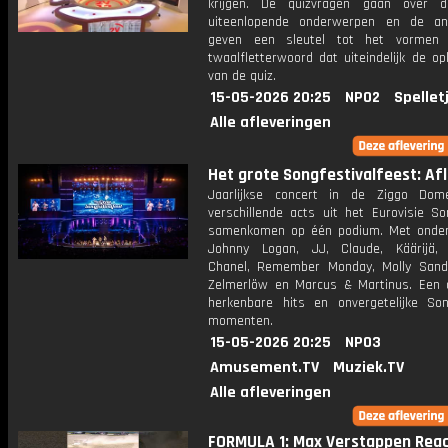
krijgen. De quizvragen gaan over 
uiteenlopende onderwerpen en de an
geven een sleutel tot het vormen
twaalfletterwoord dat uiteindelijk de op
van de quiz.
15-05-2026 20:25
NPO2
Spellet
Alle afleveringen
Het grote Songfestivalfeest: Afl.
Jaarlijkse concert in de Ziggo Dom
verschillende acts uit het Eurovisie So
samenkomen op één podium. Met onde
Johnny Logan, JJ, Claude, Käärijä, 
Chanel, Remember Monday, Molly San
Zelmerlöw en Marcus & Martinus. Een 
herkenbare hits en onvergetelijke Song
momenten.
15-05-2026 20:25
NPO3
Amusement.TV
Muziek.TV
Alle afleveringen
FORMULA 1: Max Verstappen Reac