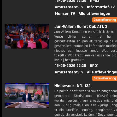
15-05-2026 22:35
NPO2
Amusement.TV
Informatief.TV
Mensen.TV
Alle afleveringen
Jan-Willem Ruimt Op!: Afl. 3
Jan-Willem Roodbeen en sidekick Jeroen 
Vegte blikken samen met hun hu
gastartiesten en publiek terug op de 
gesprekken, humor en liefde voor muziek 
nieuws een laatste ronde. Wat verd
toegift? Wat krijgt een verrassende dra
kan bij het grofvuil?
15-05-2026 22:25
NPO1
Amusement.TV
Alle afleveringe
Nieuwsuur: Afl. 132
De politie heeft twee vrouwen aangehoud
gemeente Stadskanaal (Oost-Gronin
worden verdacht van ernstige mishand
een 6-jarig meisje en een 7-jarige jong
studio Mariëlle Bruning, hoogleraar J
aan de Universiteit Leiden. * Deze week