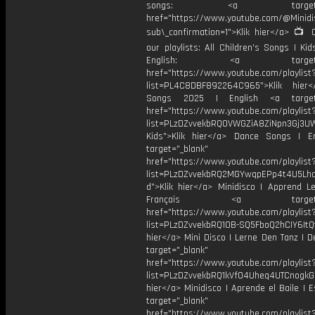
songs: <a target="_b
href="https://www.youtube.com/@Minid
sub\_confirmation=1">Klik hier</a> 📺 
our playlists: All Children's Songs | Ki
English: <a target="_
href="https://www.youtube.com/playlist
list=PL4C8DBF892264C965">Klik hier
Songs 2025 | English <a target=
href="https://www.youtube.com/playlist
list=PLzDZvvekbRQ0VWGZiA8ZiNpn3Gj3U
Kids">Klik hier</a> Dance Songs | E
target="_blank"
href="https://www.youtube.com/playlist
list=PLzDZvvekbRQ2MGYwqpEPp4t4U5Lhd
d">Klik hier</a> Minidisco | Apprend L
Français <a target="_
href="https://www.youtube.com/playlist
list=PLzDZvvekbRQ10B-SQ5FboQ2hCIY6ItQv
hier</a> Mini Disco | Lerne Den Tanz | 
target="_blank"
href="https://www.youtube.com/playlist
list=PLzDZvvekbRQ1kVfO4Uheq4UTCnogkGC
hier</a> Minidisco | Aprende el Baile | 
target="_blank"
href="https://www.youtube.com/playlist