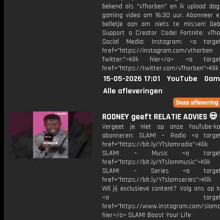
bekend als "vThorben" en ik upload dage
gaming video om 16:30 uur. Abonneer e
belletje aan om niets te missen! Geb
Support a Creator Code! Fortnite: vTho
Social Media: Instagram: <a target
href="https://instagram.com/vthorben
Twitter:">Klik hier</a> <a target=
href="https://twitter.com/vThorben">Klik
15-05-2026 17:01
YouTube
Gam
Alle afleveringen
RODNEY geeft RELATIE ADVIES 💀 
Vergeet je niet op onze YouTube-ka
abonneren: SLAM! – Radio <a target
href="https://bit.ly/YTslamradio">Klik
SLAM! – Music <a target="_
href="https://bit.ly/YTslammusic">Klik
SLAM! – Series <a target="
href="https://bit.ly/YTslamseries">Klik
Wil jij exclusieve content? Volg ons op 
<a target="_bl
href="https://www.instagram.com/slamoff
hier</a> SLAM! Boost Your Life