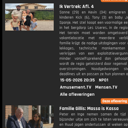
Ik Vertrek: Afl. 4
Sanne (29) en Kevin (34) emigreren
kinderen Kick (6), Tony (3) en baby J
Spanje. Het stel koopt een voormalige e
in het bergdorp Les Useres, in de regio
Het terrein moet worden omgetoverd
vakantielocatie met meerdere verbl
familie krijgt de nodige uitdagingen voor 
lekkages, technische mankemente
verkrijgen van een exploitatievergunni
minder vanzelfsprekend dan gehoopt
wordt de regio geteisterd door regenval
overstromingen. Noodgedwongen st
deadlines uit en passen ze hun plannen a
15-05-2026 20:35
NPO1
Amusement.TV
Mensen.TV
Alle afleveringen
Familie Gillis: Massa is Kassa
Peter en Inge nemen samen de tijd 
bijzonder uitje om zich te laten vereeuw
en Ruud jagen ondertussen al weken op