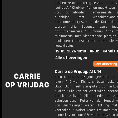
hebben ze overal terug te zien in hun 
'cottage'. * Chef-kok Ramon maakt tataki
kort aangebraden gemarineerde 
sushirijst, met wasabimayon
edamameboontjes. * In de Rotterdam
worden drie Spaanse ezels inge
natuurbeheerders. * Tuinvrouw Anne 
minimoeras met vleesetende plantje
zaailingen te beschermen tegen die v
rouwvliegjes.
15-05-2026 19:10
NPO2
Kennis.
Alle afleveringen
Carrie op Vrijdag: Afl. 14
Imca Marina is 85 jaar geworden en 
leven. * Olivier Richters, beter beken
Dutch Giant, leeft zijn grote droom in Lo
* Militair Gijs van der Werf wilde iedere
behalve zichzelf. Zijn moeder en zij
schuiven aan. * Peter van den Heuvel wi
van vluchtelingen weten, tot hij me
voetballen. * Wolter Kroes zet Imca Mar
zonnetje voor haar 85e verjaardag. * Lo t