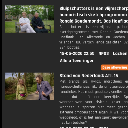
Sluipschutters is een vlijmscherp
humoristisch sketchprogramma
Ronald Goedemondt, Bas Hoeflaa
Sluipschutters is een vlijmscherp, hum
sketchprogramma met Ronald Goedemo
Hoeflaak, Leo Alkemade en Jochen 
vrienden. 100 verschillende gezichten. 3
224 locaties.
15-05-2026 22:55
NPO3
Lachen
Alle afleveringen
Stand van Nederland: Afl. 16
Met trends als Hyrox, marathons e
fitness-challenges lijkt de amateurspor
fanatieker. Het moet grootser, sneller e
maar dat heeft een keerzijde. Spo
waarschuwen voor risico's, zeker n
Wanneer is sporten niet meer gezon
extreme amateursport eigenlijk wel voor
weggelegd, of is het een sport geworden
het kan betalen?