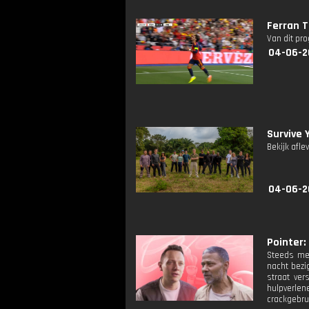
Ferran T
Van dit pr
04-06-2
Survive 
Bekijk afle
04-06-2
Pointer: 
Steeds mee
nacht bezi
straat ver
hulpverlen
crackgebru