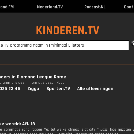
land.FM
Nederland.TV
Podcast.NL
Cont
KINDEREN.TV
nders in Diamond League Rome
ogramma is geen informatie beschikbaar
026 23:45
Ziggo
Sporten.TV
Alle afleveringen
e wereld: Afl. 18
 commotie rond rapper Ye: tot welke climax leidt dit? * Jazz, hoe nazaten 