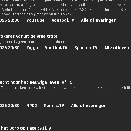
:">Klik hier</a> <a target="_blank" href="http://instagram.com/afcajax 
http://tiktok.com/@afcajax WhatsApp:">Klik h
tps://whatsapp.com/channel/0029Va8aYxJ7dmeZ0IW2Xz2E Threads:
s://www.threads.net/@afcajax">Klik hier</a>
026 20:30
YouTube
Voetbal.TV
Alle afleveringen
yökeres vanuit de vrije trap!
ogramma is geen informatie beschikbaar
026 20:30
Ziggo
Voetbal.TV
Sporten.TV
Alle aflever
acht naar het eeuwige leven: Afl. 3
n Catalina duiken in de wildste toekomstwetenschap en ontdekken dat onsterfelijk
026 20:30
NPO2
Kennis.TV
Alle afleveringen
 het Dorp op Texel: Afl. 9