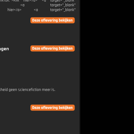
TikTok:">Klik hier</a> <a target="_blank"
ier</a> <a target="_blank"
">Klik hier</a> <a target="_blank"
ingen
heid geen sciencefiction meer is.