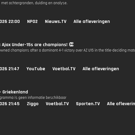
 met achtergronden, duiding en analyse.
026 22:00
NPO2
Nieuws.TV
Alle afleveringen
: Ajax Under-15s are champions! 👏
owned champions after a dominant 4–1 victory over AZ U15 in the title-deciding mat
026 21:47
YouTube
Voetbal.TV
Alle afleveringen
- Griekenland
ogramma is geen informatie beschikbaar
026 21:45
Ziggo
Voetbal.TV
Sporten.TV
Alle afleveri