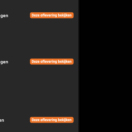
ngen
ngen
en