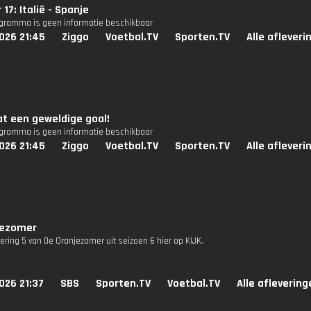
17: Italië - Spanje
ogramma is geen informatie beschikbaar
026 21:45
Ziggo
Voetbal.TV
Sporten.TV
Alle afleveri
t een geweldige goal!
ogramma is geen informatie beschikbaar
026 21:45
Ziggo
Voetbal.TV
Sporten.TV
Alle afleveri
jezomer
vering 5 van De Oranjezomer uit seizoen 6 hier op KIJK.
026 21:37
SBS
Sporten.TV
Voetbal.TV
Alle aflevering