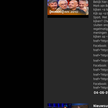
Bekijk hier
Mark van B
kijken <a t
Kijk op <a 
Sport. Met
kijken? Ch
sluiten an
regelmatig
meningen n
kijken op <
href="http
Facebook
href="ht
href="http
href="http
Facebook
href="ht
href="http
href="http
Facebook
href="http
04-06-2
Nieuwsuu