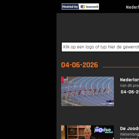
Neder
04-06-2026
Nederla
Van dit pr
04-06-2
De Joods
Wekenlange