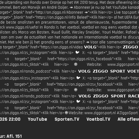
 de uitzending van Rondo over Oranje op het WK 2010 terug. Met deze aflevering in
ommel, Bert van Marwijk en André Ooijer. ↠ Abonneer je nu op het YouTube kanaal 
arget="_blank" href="http://on.ziggo.nl/Abonneer ↠">Klik hier</a> Live topsport ki
target="_blank" href="https://on.ziggo.nl/info Beleef">Klik hier</a> al het UEFA E
 de beste analisten en presentatoren, vanuit de allernieuwste, hypermoderne 
eck www.ziggo.nl/uefa! In Rondo is het voetbal, voetbal en nog eens voetbal dat d
alisten als Marco van Basten, Ruud Gullit, Wesley Sneijder, Youri Mulder, Rafael
 aan om over de actualiteit van het nationale en internationale voetbal te dis
iet. Met wie ben jij het grondig eens of oneens? ↠ Voor alle samenvattingen, i
a target="_blank" href="https://on.ziggo.nl/video 𝗩𝗢𝗟𝗚">Klik hier</a> 𝗭𝗜𝗚𝗚
s://on.ziggo.nl/zs_instagram">Klik hier</a> 🐦 X: <a target="_blank" href="https
: <a target="_blank" href="https://on.ziggo.nl/zs_facebook">Klik h
tps://on.ziggo.nl/zs_tiktok">Klik hier</a> 🌐 Website: www.ziggosp
s://on.ziggo.nl/rondo_podcast">Klik hier</a> 𝗩𝗢𝗟𝗚 𝗭𝗜𝗚𝗚𝗢 𝗦𝗣𝗢𝗥𝗧 𝗩𝗢
s://on.ziggo.nl/zsv_instagram">Klik hier</a> 🐦 X: <a target="_blank" href="https
: <a target="_blank" href="https://on.ziggo.nl/zsv_facebook">Klik 
tps://on.ziggo.nl/zs_tiktok">Klik hier</a> 🌐 Website: www.ziggosp
s://on.ziggo.nl/rondo_podcast">Klik hier</a> 𝗩𝗢𝗟𝗚 𝗭𝗜𝗚𝗚𝗢 𝗦𝗣𝗢𝗥𝗧 𝗥
s://on.ziggo.nl/zsr_instagram">Klik hier</a> 🐦 X: <a target="_blank" href="https
: <a target="_blank" href="https://on.ziggo.nl/zsr_facebook">Klik 
s://on.ziggo.nl/zs_tiktok">Klik hier</a> 🌐 Website: www.ziggosport.nl #ZiggoSpo
026 22:00
YouTube
Sporten.TV
Voetbal.TV
Alle afle
r: Afl. 151