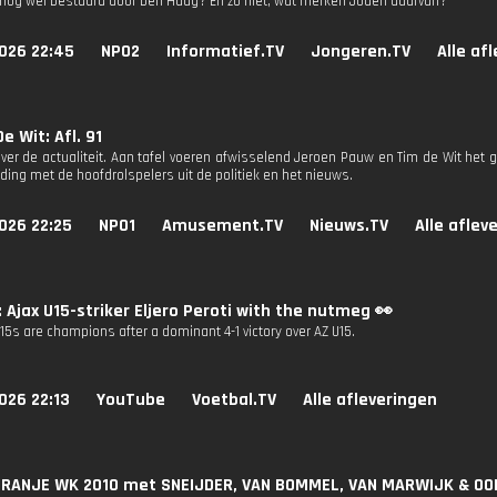
nog wel bestuurd door Den Haag? En zo niet, wat merken Joden daarvan?
026 22:45
NPO2
Informatief.TV
Jongeren.TV
Alle af
e Wit: Afl. 91
ver de actualiteit. Aan tafel voeren afwisselend Jeroen Pauw en Tim de Wit het g
ding met de hoofdrolspelers uit de politiek en het nieuws.
026 22:25
NPO1
Amusement.TV
Nieuws.TV
Alle aflev
: Ajax U15-striker Eljero Peroti with the nutmeg 👀
15s are champions after a dominant 4-1 victory over AZ U15.
026 22:13
YouTube
Voetbal.TV
Alle afleveringen
ORANJE WK 2010 met SNEIJDER, VAN BOMMEL, VAN MARWIJK & OOIJ