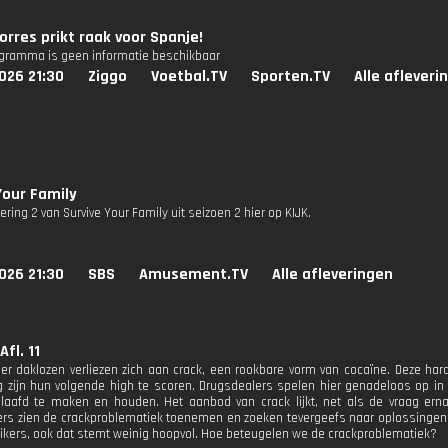
orres prikt raak voor Spanje!
ogramma is geen informatie beschikbaar
026 21:30
Ziggo
Voetbal.TV
Sporten.TV
Alle afleveri
Your Family
vering 2 van Survive Your Family uit seizoen 2 hier op KIJK.
026 21:30
SBS
Amusement.TV
Alle afleveringen
Afl. 11
r daklozen verliezen zich aan crack, een rookbare vorm van cocaïne. Deze ha
g zijn hun volgende high te scoren. Drugsdealers spelen hier genadeloos op 
slaafd te maken en houden. Het aanbod van crack lijkt, net als de vraag erna
ers zien de crackproblematiek toenemen en zoeken tevergeefs naar oplossingen.
ikers, ook dat stemt weinig hoopvol. Hoe beteugelen we de crackproblematiek?