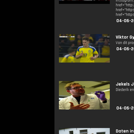
Instagram
href="
href="ht
href="http
04-06-2
Viktor G
Van dit pr
04-06-2
Jekels J
Diederik e
04-06-2
Daten in