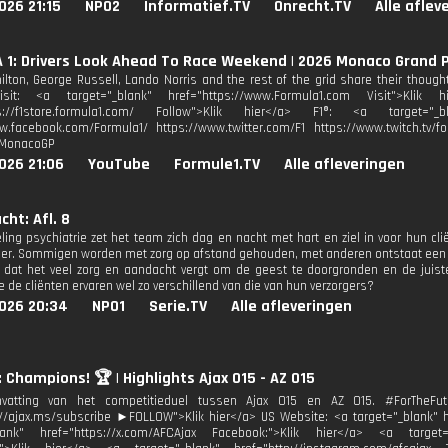
026 21:15
NPO2
Informatief.TV
Onrecht.TV
Alle aflev
1: Drivers Look Ahead To Race Weekend | 2026 Monaco Grand P
lton, George Russell, Lando Norris and the rest of the grid share their thoug
isit: <a target="_blank" href="https://www.Formula1.com Visit">Klik
ps://f1store.formula1.com/ Follow">Klik hier</a> F1®: <a target="_bl
w.facebook.com/Formula1/ https://www.twitter.com/F1 https://www.twitch.tv/fo
#MonacoGP
026 21:06
YouTube
Formule1.TV
Alle afleveringen
cht: Afl. 8
ling psychiatrie zet het team zich dag en nacht met hart en ziel in voor hun clië
ger. Sommigen worden met zorg op afstand gehouden, met anderen ontstaat een p
t dat het veel zorg en aandacht vergt om de geest te doorgronden en de juist
 de cliënten ervaren wel zo verschillend van die van hun verzorgers?
026 20:34
NPO1
Serie.TV
Alle afleveringen
: Champions! 🏆 | Highlights Ajax 015 - AZ O15
atting van het competitieduel tussen Ajax O15 en AZ O15. #ForTheFu
://ajax.ms/subscribe ►FOLLOW">Klik hier</a> US Website: <a target="_blank" hr
blank" href="https://x.com/AFCAjax Facebook:">Klik hier</a> <a target="