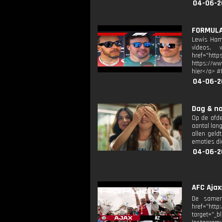
04-06-2
FORMULA 
Lewis Hami
videos, v
href="htt
https://ww
hier</a> 
04-06-2
Dag & na
Op de afde
aantal lan
allen geld
emoties die
04-06-2
AFC Ajax
De samenv
href="http
target="_