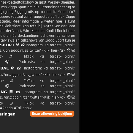
 onze voetbaltalkshow te gast: Wesley Sneijder,
van Ziggo Sport om alle uitzendingen terug te
jk je bij Ziggo gratis op kanaal 14! Meer info?
uropees voetbal vanaf augustus op 1 plek: Ziggo
studio. Meer informatie & weten hoe je kunt
e klok slaat. Aan tafel bij Wytse van der Goot
 van der Vaart, Wim Kieft en Khalid Boulahrouz
cussiëren. De deskundigen schuwen de scherpe
nterviews en talkshows van Ziggo Sport kun je
 𝗦𝗣𝗢𝗥𝗧 🧡 📸 Instagram: <a target="_blank"
://on.ziggo.nl/zs_twitter">Klik hier</a> 🧑💻
ier</a> 🤳 TikTok: <a target="_blank"
ort.nl 🎧 Podcasts: <a target="_blank"
𝗘𝗧𝗕𝗔𝗟 ⚽️ 📸 Instagram: <a target="_blank"
://on.ziggo.nl/zsv_twitter">Klik hier</a> 🧑💻
hier</a> 🤳 TikTok: <a target="_blank"
ort.nl 🎧 Podcasts: <a target="_blank"
𝗖𝗜𝗡𝗚 🏁 📸 Instagram: <a target="_blank"
://on.ziggo.nl/zsr_twitter">Klik hier</a> 🧑💻
hier</a> 🤳 TikTok: <a target="_blank"
rt #Rondo #Talkshow
veringen