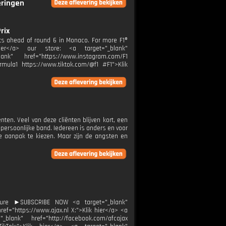
eringen
rix
hts ahead of round 6 in Monaco. For more F1®
 hier</a> our store: <a target="_blank"
ank" href="https://www.instagram.com/F1
rmula1 https://www.tiktok.com/@f1 #F1">Klik
nten. Veel van deze cliënten blijven kort, een
ersoonlijke band. Iedereen is anders en voor
e aanpak te kiezen. Maar zijn de angsten en
ture ►SUBSCRIBE NOW <a target="_blank"
ef="https://www.ajax.nl X:">Klik hier</a> <a
_blank" href="http://facebook.com/afcajax