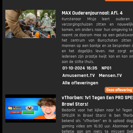
MAX Ouderenjournaal: Afl. 4
Kunstenaar Misja leert ouderen
verzorgingshuizen zitten en nauwelij
komen, om anders naar hun omgeving te k
neemt ze daarom mee op een gelukswand
het centrum van Bunschoten zitten 
mannen op een bankje en ze bespreken de
en het dagelijks leven. Het zorgt e
iedereen zijn praatje kwijt kan en kan 
aan de stilte thuis.
01-10-2024 16:35
NPO1
Amusement.TV
Mensen.TV
Alle afleveringen
vThorben: 1v1 Tegen Een PRO SPE
Brawl Stars!
Bedankt voor het kijken naar 1v1 Tege
SPELER In Brawl Stars! Ik ben Thorb
bekend als "vThorben" en ik upload dage
gaming video om 16:30 uur. Abonneer e
belletje aan om niets te missen! Geb