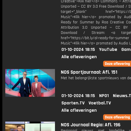
Creative">Klik hier</a> Commons — Attri
Unported — CC BY 3.0 Free Download / S
target="_blank" href="https://bit.
Music">Klik hier</a> promoted by Audi
Ready for Summer by Roa Creative C
Attribution 3.0 Unported — CC BY 
Download / Stream: <a target="
href="https://bit.ly/al-ready-for-summer
Music">Klik hier</a> promoted by Audio L
01-10-2024 18:15
YouTube
Gam
Alle afleveringen
NOS Sportjournaal: Afl. 151
Met het belangrijkste sportnieuws van de
01-10-2024 18:15
NPO1
Nieuws.
Sporten.TV
Voetbal.TV
Alle afleveringen
NOS Journaal Regio: Afl. 196
Regionaal nieuws met landelijke uit