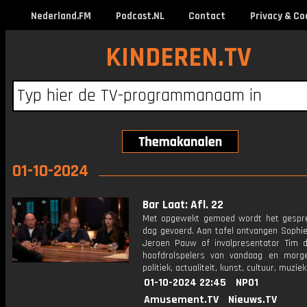
Nederland.FM
Podcast.NL
Contact
Privacy & Co
KINDEREN.TV
01-10-2024
Bar Laat: Afl. 22
Met opgewekt gemoed wordt het gespr
dag gevoerd. Aan tafel ontvangen Sophie
Jeroen Pauw of invalpresentator Tim 
hoofdrolspelers van vandaag en morg
politiek, actualiteit, kunst, cultuur, muzie
01-10-2024 22:45
NPO1
Amusement.TV
Nieuws.TV