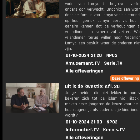
vader van Lamya te begraven, verlo
anders dan verwacht. Ondanks een wa
door de familie van Lamya voelt niemand
op haar gemak. Lamya leert via haa
geheim kennen dat de verhoudingen 
vriendinnen op scherp zal zetten. W
vriendinnen terug willen naar Nederl
Lamya een besluit waar de anderen niet
zijn.
01-10-2024 21:20
NPO3
Amusement.TV
Serie.TV
Alle afleveringen
Dit is de kwestie: Afl. 20
Jonge meiden die niet lekker in hun ve
bekeren zich tot de islam via Tikto
maken deze jongeren de keuze voor de 
hoe reageer je als ouder als je kind ine
wordt?
01-10-2024 21:00
NPO2
Informatief.TV
Kennis.TV
Alle afleveringen