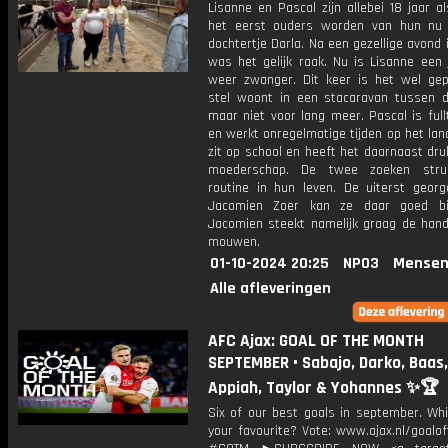
Lisanne en Pascal zijn allebei 18 jaar a
het eerst ouders worden van hun nu 
dochtertje Darla. Na een gezellige avond 
was het gelijk raak. Nu is Lisanne een 
weer zwanger. Dit keer is het wel gep
stel woont in een stacaravan tussen d
maar niet voor lang meer. Pascal is ful
en werkt onregelmatige tijden op het lan
zit op school en heeft het daarnaast dr
moederschap. De twee zoeken stru
routine in hun leven. De uiterst georg
Jacomien Zoer kan ze daar goed bij
Jacomien steekt namelijk graag de hand
mouwen.
01-10-2024 20:25
NPO3
Mensen
Alle afleveringen
AFC Ajax: GOAL OF THE MONTH
SEPTEMBER • Sabajo, Darko, Baas,
Appiah, Taylor & Yohannes ✨🏆
Six of our best goals in september. Whi
your favourite? Vote: www.ajax.nl/goalo