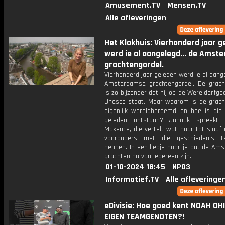
Amusement.TV
Mensen.TV
Alle afleveringen
Het Klokhuis: Vierhonderd jaar g
werd ie al aangelegd... de Amst
grachtengordel.
Vierhonderd jaar geleden werd ie al aange
Amsterdamse grachtengordel. De grach
is zo bijzonder dat hij op de Werelderfgoe
Unesco staat. Maar waarom is de grach
eigenlijk wereldberoemd en hoe is die
geleden ontstaan? Janouk spreekt
Maxence, die vertelt wat haar tot slaaf
voorouders met die geschiedenis 
hebben. In een liedje hoor je dat de Am
grachten nu van iedereen zijn.
01-10-2024 18:45
NPO3
Informatief.TV
Alle afleveringe
eDivisie: Hoe goed kent NOAH OHI
EIGEN TEAMGENOTEN?!