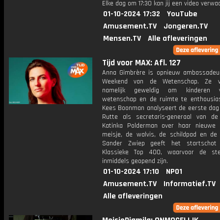
Elke dag om 17:30 kan jij een video verwa
01-10-2024 17:32
YouTube
Amusement.TV
Jongeren.TV
Mensen.TV
Alle afleveringen
Tijd voor MAX: Afl. 127
Anna Gimbrère is opnieuw ambassadeu
Weekend van de Wetenschap. Ze v
namelijk geweldig om kinderen 
wetenschap en de ruimte te enthousia
Kees Boonman analyseert de eerste dag
Rutte als secretaris-generaal van d
Katinka Polderman over haar nieuwe
meisje, de walvis, de schildpad en de a
Sander Zwiep geeft het startschot
Klassieke Top 400, waarvoor de st
inmiddels geopend zijn.
01-10-2024 17:10
NPO1
Amusement.TV
Informatief.TV
Alle afleveringen