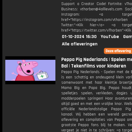
Support a Creator Code! Fortnite: vTho
Business: vthorben@4alllevels.com Soci
Instagram: <a target="_
href="https://instagram.com/vthorben
Twitter:">Klik hier</a> <a target=
href="https://twitter.com/vThorben">Klik
01-10-2024 16:30
YouTube
Gam
Alle afleveringen
Peppa Pig Nederlands | Spelen m
Bal | Tekenfilms voor kinderen
Peppa Pig Nederlands - Spelen met de 
is een schattig en ondeugend klein vark
samenwoont met haar kleintje broertj
Mama Big en Papa Big. Peppa houdt
spelletjes spelen, verkleden, dagjes 
modderpoelen springen! Haar avonturen
altijd goed en met een vrolijke knor. We
officiële Nederlandstalige Peppa Pi
kanaal. Wij hebben een wereld gecr
aflevering en compilaties van Peppa om
grootste Peppa fans blij te maken. Vee
vergeet je niet in te schrijven: <a targe