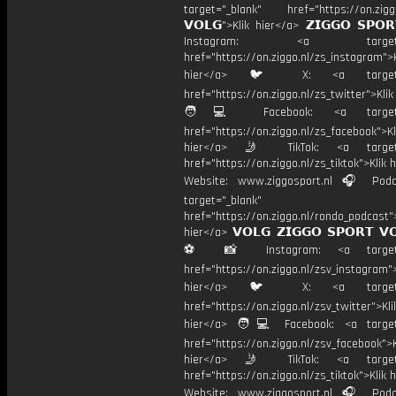
target="_blank" href="https://on.ziggo
𝗩𝗢𝗟𝗚">Klik hier</a> 𝗭𝗜𝗚𝗚𝗢 𝗦𝗣𝗢
Instagram: <a target="_
href="https://on.ziggo.nl/zs_instagram">K
hier</a> 🐦 X: <a target="
href="https://on.ziggo.nl/zs_twitter">Kli
🧑💻 Facebook: <a target="
href="https://on.ziggo.nl/zs_facebook">Kl
hier</a> 🤳 TikTok: <a target=
href="https://on.ziggo.nl/zs_tiktok">Klik h
Website: www.ziggosport.nl 🎧 Podc
target="_blank"
href="https://on.ziggo.nl/rondo_podcast">
hier</a> 𝗩𝗢𝗟𝗚 𝗭𝗜𝗚𝗚𝗢 𝗦𝗣𝗢𝗥𝗧 𝗩
⚽️ 📸 Instagram: <a target="
href="https://on.ziggo.nl/zsv_instagram">
hier</a> 🐦 X: <a target="
href="https://on.ziggo.nl/zsv_twitter">Kli
hier</a> 🧑💻 Facebook: <a target=
href="https://on.ziggo.nl/zsv_facebook">K
hier</a> 🤳 TikTok: <a target=
href="https://on.ziggo.nl/zs_tiktok">Klik h
Website: www.ziggosport.nl 🎧 Podc