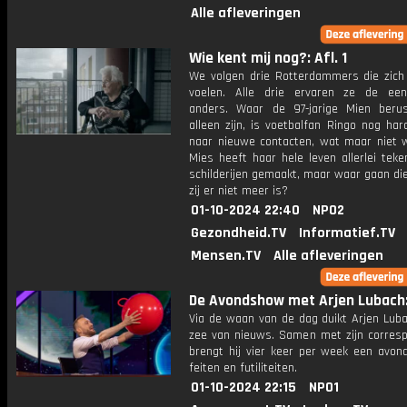
Alle afleveringen
Wie kent mij nog?: Afl. 1
We volgen drie Rotterdammers die zic
voelen. Alle drie ervaren ze de ee
anders. Waar de 97-jarige Mien beru
alleen zijn, is voetbalfan Ringo nog ha
naar nieuwe contacten, wat maar niet wi
Mies heeft haar hele leven allerlei tek
schilderijen gemaakt, maar waar gaan di
zij er niet meer is?
01-10-2024 22:40
NPO2
Gezondheid.TV
Informatief.TV
Mensen.TV
Alle afleveringen
De Avondshow met Arjen Lubach: 
Via de waan van de dag duikt Arjen Luba
zee van nieuws. Samen met zijn corres
brengt hij vier keer per week een avon
feiten en futiliteiten.
01-10-2024 22:15
NPO1