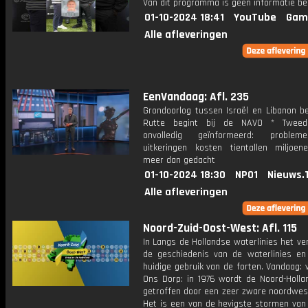
Van dit programma is geen informatie be
01-10-2024 18:41
YouTube
Gam
Alle afleveringen
EenVandaag: Afl. 235
Grondoorlog tussen Israël en Libanon b
Rutte begint bij de NAVO * Twee
onvolledig geïnformeerd: proble
uitkeringen kosten tientallen miljoen
meer dan gedacht
01-10-2024 18:30
NPO1
Nieuws.
Alle afleveringen
Noord-Zuid-Oost-West: Afl. 115
In Langs de Hollandse waterlinies het ve
de geschiedenis van de waterlinies en
huidige gebruik van de forten. Vandaag: 
Ons Dorp: in 1976 wordt de Noord-Holla
getroffen door een zeer zware noordwes
Het is een van de hevigste stormen van