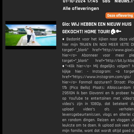
01-10-2024 17:45
SBS
Nieuws.T
Alle afleveringen
Gio: WIJ HEBBEN EEN NIEUW HUIS
GEKOCHT! HOME TOUR!🏠🔑
♦ Bedankt voor het kijken naar deze vid
hier mijn TRUIEN EN NOG MEER VETTE D
target="_blank" href="http://www.gioxl.
hier</a> Abonneer voor meer ple
target="_blank" href="http://bit.ly/Ab
♦">Klik hier</a> Mij dagelijks volgen?
kijkje hier: - Instagram: <a target
href="https://www.instagram.com/gio
hier</a> Fanmail opsturen? Straat: Pl
17b (Pico Bello) Plaats: Alblasserdam 
2951GN Ik ben Giovanni en ik probeer he
op YouTube te entertainen met video's
video's zijn in 1080p, dat betekent d
upload video's als verhale
levensgebeurtenissen, vlogs en allerlei 
en random dingen. Reizen en vloggen vi
leukste om te doen. Ik upload ook veel v
mijn familie, want dat wordt altijd goed 