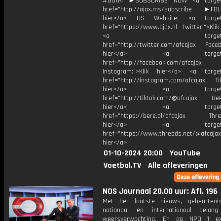
#GOTM ►SUBSCRIBE NOW <a target=
href="http://ajax.ms/subscribe ►FOL
hier</a> US Website: <a target=
href="https://www.ajax.nl Twitter:">Kli
<a target="_bl
href="http://twitter.com/afcajax Facebo
hier</a> <a target="_
href="http://facebook.com/afcajax
Instagram:">Klik hier</a> <a target
href="http://instagram.com/afcajax TikT
hier</a> <a target="_
href="http://tiktok.com/@afcajax BeRe
hier</a> <a target="_
href="https://bere.al/afcajax Threa
hier</a> <a target="_
href="https://www.threads.net/@afcajax
hier</a>
01-10-2024 20:00
YouTube
Voetbal.TV
Alle afleveringen
NOS Journaal 20.00 uur: Afl. 196
Met het laatste nieuws, gebeurteni
nationaal en internationaal bela
weersverwachting. En op NPO 1 e