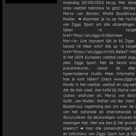
maandag 30/09/2024 terug. Met deze
onze voetbal talkshow te gast: Wesley 
Marco van Basten, Khalid Boulahrou
Mulder. ↠ Abonneer je nu op het YouTu
van Ziggo Sport om alle uitzendingen
kijken <a target="_b
href="http://on.ziggo.nl/Abonneer
hier</a> Live topsport kijk je bij Ziggo
kanaal 14! Meer info? Kijk op <a target
href="https://on.ziggo.nl/info Beleef">Kli
al het UEFA Europees voetbal vanaf augu
plek: Ziggo Sport. Met de beste ana
presentatoren, vanuit de allern
hypermoderne studio. Meer informati
hoe je kunt kijken? Check www.ziggo.nl
Rondo is het voetbal, voetbal en nog ee
dat de klok slaat. Aan tafel bij Wytse va
sluiten analisten als Marco van Bas
Gullit, Jan Mulder, Rafael van der Vaart
Boulahrouz regelmatig aan om over de ac
van het nationale en internationale v
discussiëren. De deskundigen schuwen d
meningen niet. Met wie ben jij het grond
oneens? ↠ Voor alle samenvattingen, i
en talkshows van Ziggo Sport kun je kij