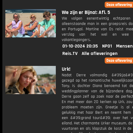
We zijn er Bijna!: Afl. 5
We volgen eenentwintig echtpare
alleenstaande man in een groepsreis do
en Portugal. Martine van Os reist me
verslag van het wel en wee
vakantiegangers.
01-10-2024 20:35
NPO1
Mensen
Reis.TV
Alle afleveringen
Urk!
Nadat Derre volmondig &#39;ja&#3
gezegd op het romantische huwelijksaa
Tony, is dochter Diana benoemd tot de 
weddingplanner van de bijzondere dag
Derre gaan zelf op zoek naar de perfect
En met meer dan 20 kerken op Urk, zou
probleem moeten zijn. Greetje is al e
gelukkig met haar Bert en neemt hem
een &#39;grand tour&#39; over het v
eiland. Het charmante Urker museum, de 
vuurtoren en als klapstuk de kost in de