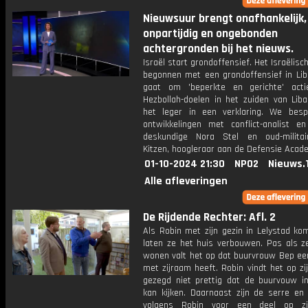
Nieuwsuur brengt onafhankelijk,
onpartijdig en ongebonden
achtergronden bij het nieuws.
Israël start grondoffensief. Het Israëlisch
begonnen met een grondoffensief in Lib
gaat om 'beperkte en gerichte' act
Hezbollah-doelen in het zuiden van Liba
het leger in een verklaring. We bes
ontwikkelingen met conflict-analist en
deskundige Nora Stel en oud-militai
Kitzen, hoogleraar aan de Defensie Acad
01-10-2024 21:30
NPO2
Nieuws.
Alle afleveringen
De Rijdende Rechter: Afl. 2
Als Robin met zijn gezin in Lelystad ko
laten ze het huis verbouwen. Pas als z
wonen valt het op dat buurvrouw Bep ee
met zijraam heeft. Robin vindt het op zi
gezegd niet prettig dat de buurvouw in 
kan kijken. Daarnaast zijn de serre en 
volgens Robin voor een deel op zi