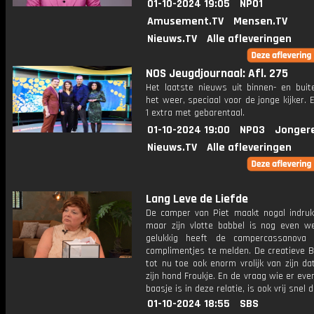
01-10-2024 19:05
NPO1
Amusement.TV
Mensen.TV
Nieuws.TV
Alle afleveringen
NOS Jeugdjournaal: Afl. 275
Het laatste nieuws uit binnen- en buit
het weer, speciaal voor de jonge kijker.
1 extra met gebarentaal.
01-10-2024 19:00
NPO3
Jonger
Nieuws.TV
Alle afleveringen
Lang Leve de Liefde
De camper van Piet maakt nogal indruk
maar zijn vlotte babbel is nog even w
gelukkig heeft de campercassanova 
complimentjes te melden. De creatieve B
tot nu toe ook enorm vrolijk van zijn d
zijn hond Froukje. En de vraag wie er eve
baasje is in deze relatie, is ook vrij snel du
01-10-2024 18:55
SBS