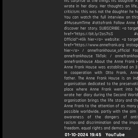
his surprise at the things his daughter 
wrote in her diary. Her thoughts on life,
criticism: this was not the daughter he 
You can watch the full interview on thi
#MuseumTime #ottofrank Follow Anne 
discover her story. SUBSCRIBE: <a targe
href="https://bit.ly/2os7IsS #a
Official">Klik hier</a> website: <a targe
href="https://www.annefrank.org Instagr
hier</a> / annefrankhouse_official Fa
annefrankhouse TikTok: / annefrankh
annefrankhouse About the Anne Frank 
Anne Frank House was established on 3
in cooperation with Otto Frank, Ann
father. The Anne Frank House is an in
organisation dedicated to the preservat
place where Anne Frank went into h
wrote her diary during the Second World
organisation brings the life story and t
Anne Frank to the attention of as many 
possible worldwide, partly with the aim 
awareness of the dangers of antis
racism and discrimination and the impo
freedom, equal rights and democracy.
01-10-2024 19:45
YouTube