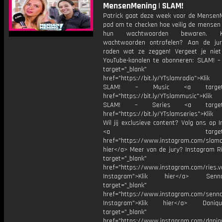
MensenMening | SLAM!
Patrick gaat deze week voor de Mensen
pad om te checken hoe veilig de mensen 
hun wachtwoorden bewaren. 
wachtwoorden ontrafelen? Aan de ju
raden wat ze zeggen! Vergeet je nie
YouTube-kanalen te abonneren: SLAM! –
target="_blank"
href="https://bit.ly/YTslamradio">Klik
SLAM! – Music <a target="_
href="https://bit.ly/YTslammusic">Klik
SLAM! – Series <a target="
href="https://bit.ly/YTslamseries">Klik
Wil jij exclusieve content? Volg ons op 
<a target="_bl
href="https://www.instagram.com/slamoff
hier</a> Meer van de jury? Instagram Ri
target="_blank"
href="https://www.instagram.com/ries.v
Instagram">Klik hier</a> Se
target="_blank"
href="https://www.instagram.com/senna
Instagram">Klik hier</a> Dani
target="_blank"
href="https://www.instagram.com/daniq