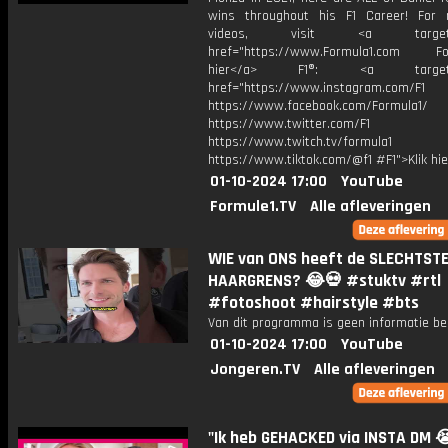
wins throughout his F1 Career! For
videos, visit <a target="_
href="https://www.Formula1.com Fol
hier</a> F1®: <a target="_
href="https://www.instagram.com/F1
https://www.facebook.com/Formula1/
https://www.twitter.com/F1
https://www.twitch.tv/formula1
https://www.tiktok.com/@f1 #F1">Klik hi
01-10-2024 17:00
YouTube
Formule1.TV
Alle afleveringen
WIE van ONS heeft de SLECHTST
HAARGRENS? 😂💀 #stuktv #rtl
#fotoshoot #hairstyle #bts
Van dit programma is geen informatie be
01-10-2024 17:00
YouTube
Jongeren.TV
Alle afleveringen
"Ik heb GEHACKED via INSTA DM 😭