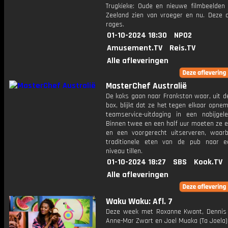
Trugkieke: Oude en nieuwe filmbeelden 
Zeeland zien van vroeger en nu. Deze af
rages.
01-10-2024 18:30
NPO2
Amusement.TV
Reis.TV
Alle afleveringen
MasterChef Australië
De koks gaan naar Frankston waar, uit d
box, blijkt dat ze het tegen elkaar opne
teamservice-uitdaging in een nabijgel
Binnen twee en een half uur moeten ze e
en een voorgerecht uitserveren, waarb
traditionele eten van de pub naar 
niveau tillen.
01-10-2024 18:27
SBS
Kook.TV
Alle afleveringen
Waku Waku: Afl. 7
Deze week met Roxanne Kwant, Dennis
Anne-Mar Zwart en Joel Muaka (Ta Joela)