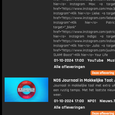
hier</a> Instagram Max: <a target=
href="https://www.instagram.com/max.b
Instagram">Klik hier</a> Lieke: <a targe
href="https://www.instagram.com/liekea
Instagram">Klik hier</a> Patr
target="_blank"
href="https://www.instagram.com/patric
hier</a> Instagram Indigo: <a target
href="https://www.instagram.com/indixo
Instagram">Klik hier</a> Julia: <a targe
href="https://www.instagram.com/juulm
SLAM! Boost">Klik hier</a> Your Life
01-10-2024 17:00
YouTube
Muz
Alle afleveringen
NOS Journaal in Makkelijke Taal: A
Journaal in makkelijke taal met extra ui
een rustig tempo. Met het laatste nieu
weer.
01-10-2024 17:00
NPO1
Nieuws.
Alle afleveringen