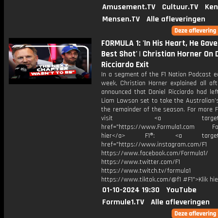
Amusement.TV
Cultuur.TV
Ken
Mensen.TV
Alle afleveringen
FORMULA 1: 'In His Heart, He Gave 
Best Shot' | Christian Horner On 
Ricciardo Exit
In a segment of the F1 Nation Podcast ea
week, Christian Horner explained all af
announced that Daniel Ricciardo had lef
Liam Lawson set to take the Australian’
the remainder of the season. For more F
visit <a target="_b
href="https://www.Formula1.com Fol
hier</a> F1®: <a target="_
href="https://www.instagram.com/F1
https://www.facebook.com/Formula1/
https://www.twitter.com/F1
https://www.twitch.tv/formula1
https://www.tiktok.com/@f1 #F1">Klik hi
01-10-2024 19:30
YouTube
Formule1.TV
Alle afleveringen