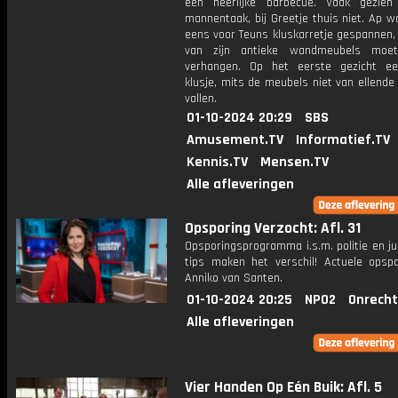
een heerlijke barbecue. Vaak gezie
mannentaak, bij Greetje thuis niet. Ap 
eens voor Teuns kluskarretje gespannen,
van zijn antieke wandmeubels moe
verhangen. Op het eerste gezicht e
klusje, mits de meubels niet van ellende 
vallen.
01-10-2024 20:29
SBS
Amusement.TV
Informatief.TV
Kennis.TV
Mensen.TV
Alle afleveringen
Opsporing Verzocht: Afl. 31
Opsporingsprogramma i.s.m. politie en ju
tips maken het verschil! Actuele opsp
Anniko van Santen.
01-10-2024 20:25
NPO2
Onrecht
Alle afleveringen
Vier Handen Op Eén Buik: Afl. 5