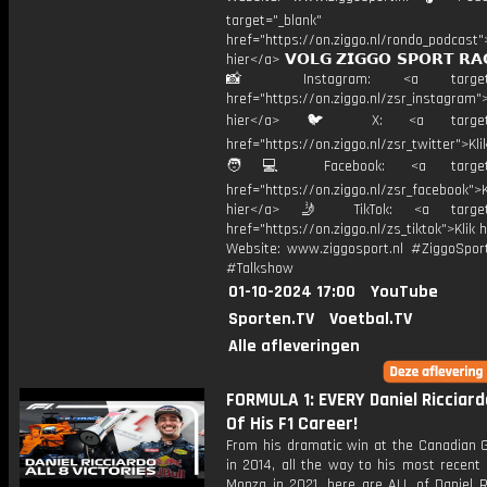
target="_blank"
href="https://on.ziggo.nl/rondo_podcast">
hier</a> 𝗩𝗢𝗟𝗚 𝗭𝗜𝗚𝗚𝗢 𝗦𝗣𝗢𝗥𝗧 𝗥𝗔
📸 Instagram: <a target="_
href="https://on.ziggo.nl/zsr_instagram">
hier</a> 🐦 X: <a target="
href="https://on.ziggo.nl/zsr_twitter">Kli
🧑💻 Facebook: <a target="
href="https://on.ziggo.nl/zsr_facebook">K
hier</a> 🤳 TikTok: <a target=
href="https://on.ziggo.nl/zs_tiktok">Klik h
Website: www.ziggosport.nl #ZiggoSpo
#Talkshow
01-10-2024 17:00
YouTube
Sporten.TV
Voetbal.TV
Alle afleveringen
FORMULA 1: EVERY Daniel Ricciar
Of His F1 Career!
From his dramatic win at the Canadian G
in 2014, all the way to his most recent 
Monza in 2021, here are ALL of Daniel R