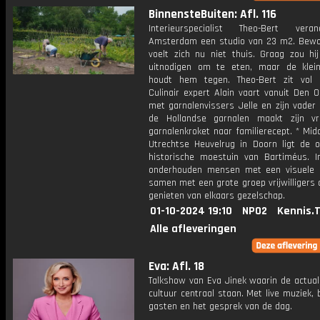
BinnensteBuiten: Afl. 116
Interieurspecialist Theo-Bert vera
Amsterdam een studio van 23 m2. Bew
voelt zich nu niet thuis. Graag zou hij
uitnodigen om te eten, maar de klei
houdt hem tegen. Theo-Bert zit vol 
Culinair expert Alain vaart vanuit Den 
met garnalenvissers Jelle en zijn vader
de Hollandse garnalen maakt zijn v
garnalenkroket naar familierecept. * Mi
Utrechtse Heuvelrug in Doorn ligt de
historische moestuin van Bartiméus. I
onderhouden mensen met een visuele 
samen met een grote groep vrijwilligers 
genieten van elkaars gezelschap.
01-10-2024 19:10
NPO2
Kennis.
Alle afleveringen
Eva: Afl. 18
Talkshow van Eva Jinek waarin de actual
cultuur centraal staan. Met live muziek, 
gasten en het gesprek van de dag.